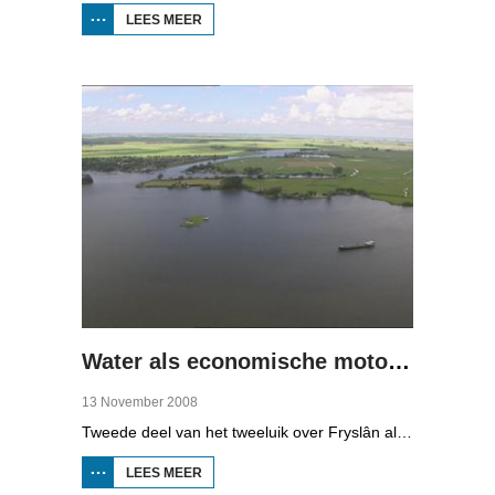
LEES MEER
OVER
NAT
LAND,
DROGE
VOETEN
(1)
Water als economische motor (2)
13 November 2008
Tweede deel van het tweeluik over Fryslân als waterprovincie. In deze aflevering: nieuwe technologie om water te zuiveren, en hoe je daar een economisch model van maakt, dat wil zeggen, geld mee kunt verdienen.
LEES MEER
OVER WATER
ALS