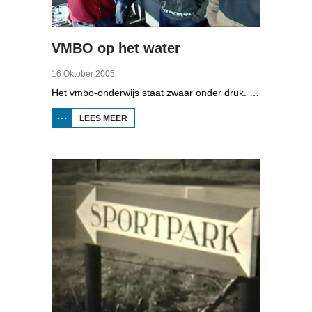
VMBO op het water
16 Oktober 2005
Het vmbo-onderwijs staat zwaar onder druk. Zo'n 15 procent van alle leerlingen verlaat de school zonder diploma. Toch zijn er ook scholen waar het ander is, zoals de Maritieme Academie in Harlingen. Omrop Fryslân volgde leerlingen Ynse Leenstra, Jan Steenstra, Jard Jissink en Marjoke van Es 24 uren lang.
LEES MEER
OVER
VMBO
OP
HET
WATER