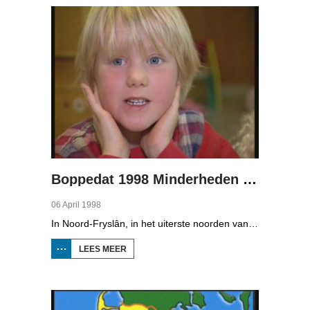
Pages
Boppedat 1998 Minderheden in Duitsland 1
06 April 1998
In Noord-Fryslân, in het uiterste noorden van Duitsland, spreken zo'n 8000 mensen Frasch. Die taal is familie van ons Fries. Omdat de groep Frasch-sprekers zo klein is, is het voor hen lastig om ook een levenspartner te vinden die ook Frasch spreekt. Zo komt het dat er op het vasteland van Noord-Fryslân nog maar een paar families zijn waar de man, de vrouw en de kinderen allemaal Frasch spreken. Verslaggever Onno Falkena was in het kader van het Duits-Nederlandse sjoernalistenstipendium twee maanden in Duitsland en ook een paar weken in Noord-Fryslân.
LEES MEER
OVER
BOPPEDAT
1998
MINDERHEDEN
IN DUITSLAND
1