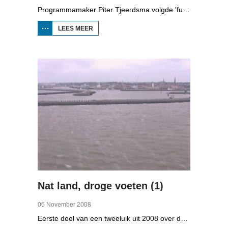
Programmamaker Piter Tjeerdsma volgde 'funpunk'-band Strawelte bij de voorbereidingen voor hun reünieconcerten in 2008. Ook met historische beelden van optredens in Litouwen in 1989 en het afscheidsconcert in Buitenpost in 1990.
LEES MEER
OVER
STRAWELTE,
RUIGER
DAN
VROEGER
Nat land, droge voeten (1)
06 November 2008
Eerste deel van een tweeluik uit 2008 over de gevolgen van de klimaatveranderingen. Wat is nodig om in Fryslân ook in de toekomst droge voeten te houden? Hoeveel moeten de zeedijken worden verhoogd en wat is nodig om de Friese boezem 'klimaatproof' te maken?