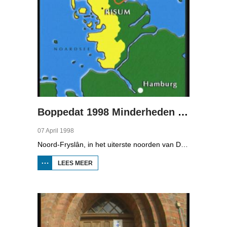
Boppedat 1998 Minderheden in Duitsland 2
07 April 1998
Noord-Fryslân, in het uiterste noorden van Duitsland, is bijzonder rijk aan talen. Naast Duits en verschillende varianten van ons Fries, wordt er ook nog Deens gesproken en Plat-Duits. Veel Noord-Friezen beheersen de talen die in de streek worden gesproken, ook al zijn ze nog maar vijf jaar oud...
LEES MEER
OVER
BOPPEDAT
1998
MINDERHEDEN
IN DUITSLAND
2