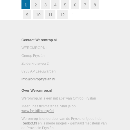
1
2
3
4
5
6
7
8
…
9
10
11
12
Contact Weromrop.nl
WEROMROP.NL
Omrop Fryslân
Zuiderkruisweg 2
8938 AP Leeuwarden
info@omropfryslan.nl
Over Weromrop.nl
Weromrop.nl is een initiatief van Omrop Fryslân
Meer Fries filmmateriaal vind je op
www.fryskfilmargyf.nl
Weromrop is onderdeel van de Fryske erfgoed hub
Redbot.frl
en is mede mogelijk gemaakt met steun van
de Provincie Fryslân.