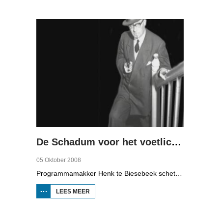
ECONOMISCHE
MOTOR (2)
De Schadum voor het voetlicht: Havank
05 Oktober 2008
Programmamakker Henk te Biesebeek schetst in deze documentaire uit 2008 een portret van detectiveschrijver Havank, die in 1904 geboren werd in Leeuwarden als Hans van der Kallen. Zijn boeken in de Zwarte Beertjes-serie, met De Schaduw als hoofdpersoon, waren een groot succes. Na zijn dood in 1964 heeft schrijver/journalist Pieter Terpstra zijn schrijverij overgenomen en doorgezet, zo zijn er nog 24 boekjes uitgebracht. Daarna was het klaar, het verkocht niet meer, het was te wollig en te ouderwets.
LEES MEER
OVER DE
SCHADUM
VOOR HET
VOETLICHT:
HAVANK