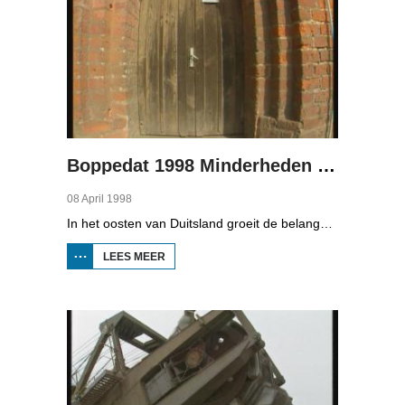
Boppedat 1998 Minderheden in Duitsland 3
08 April 1998
In het oosten van Duitsland groeit de belangstelling voor de folklore en tradities van de Sorbische minderheid. De Sorben zijn een Slavisch volk van 60.000 mensen in de deelstaten Brandenburg en Saksen in de vroegere DDR. Hoewel de belangstelling voor de cultuur groot is, gaat het niet goed met de Sorbische taal. In Brandenburg bijvoorbeeld, wordt de taal alleen nog maar gesproken door mensen van 60 jaar en ouder. Een volledig Sorbischtalige Kindergarten moet daar verandering in brengen.
LEES MEER
OVER
BOPPEDAT
1998
MINDERHEDEN
IN DUITSLAND
3