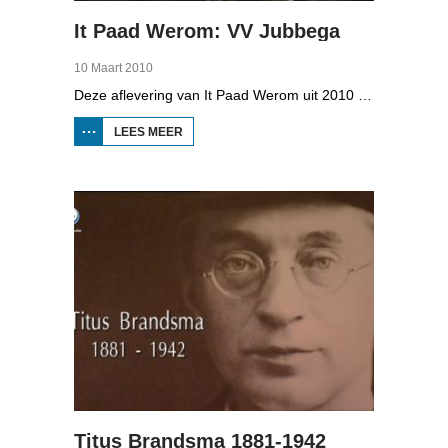
It Paad Werom: VV Jubbega
10 Maart 2010
Deze aflevering van It Paad Werom uit 2010 gaat over VV Jubbega in de jaren 1960. Toen stonden er een paar mannen op het veld die net even wat meer konden dan iemand anders, omdat ze altijd, maar dan ook altijd bezig waren met een balletje te trappen. Ze raken zo op elkaar ingespeeld, dat ze elkaar met de ogen dicht strakke ballen kunnen toespelen. Dat levert wat op: begin jaren zestig heeft Jubbega het beste zondagsvoetbalteam van Fryslân, dat speelt op het niveau wat nu de hoofdklasse is.
LEES MEER
OVER IT
PAAD
WEROM:
VV
JUBBEGA
Titus Brandsma 1881-1942