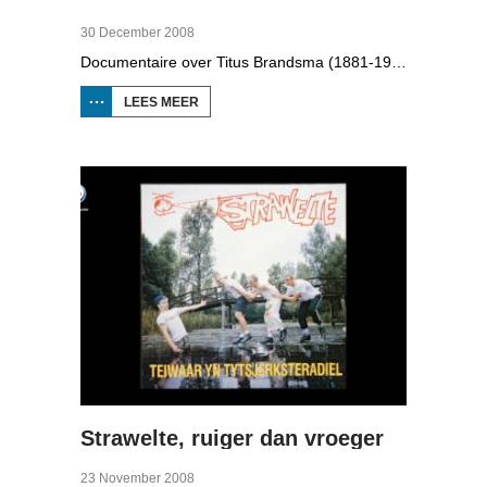
30 December 2008
Documentaire over Titus Brandsma (1881-1942). Hij was pater bij de karmelieten, hoogleraar, publicist en verzetsstrijder. Hij werd omgebracht in een concentratiekamp. Gryt van Duinen praatte o.a. met Ton Crijnen die een boek over Titus Brandsma schreef. In 2022 werd Brandsma heilig verklaard.
LEES MEER
OVER TITUS
BRANDSMA
1881-1942
Strawelte, ruiger dan vroeger
23 November 2008