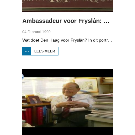
Ambassadeur voor Fryslân: Tweede Kamerlid Annemarie Jorritsma
04 Februari 1990
Wat doet Den Haag voor Fryslân? In dit portret zien we wat het VVD-Tweede Kamerlid Annemarie Jorritsma doet. Ze is met een aantal andere Kamerleden, Klaas Tuinstra (CDA) en Joop van den Berg (PvdA) bij een discussie voorafgaand aan de herdenking van de Slag bij Warns. We volgen haar in haar werk in Den Haag, bij een fractievergadering en zijn in de flat waar ze door de week woont. Ook zien we haar op bezoek gaan bij een bijeenkomst in Dokkum voor vrouwen.
LEES MEER
OVER
AMBASSADEUR
VOOR
FRYSLÂN:
TWEEDE
KAMERLID
ANNEMARIE
JORRITSMA