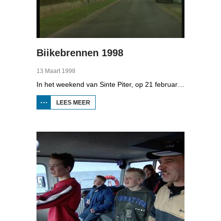
Biikebrennen 1998
13 Maart 1998
In het weekend van Sinte Piter, op 21 februari 1998, begroeten de Noord-Friezen elk jaar het voorjaar met tientallen grote vuren. Ze noemen het 'biikebrennen' en het is het belangrijkste Noord-Friese feest. De Noord-Friese taal die in Sleeswijk-Holstein door tienduizend mensen wordt gesproken, speelt een belangrijke rol bij het biikebrennen.
LEES MEER
OVER
BIIKEBRENNEN
1998