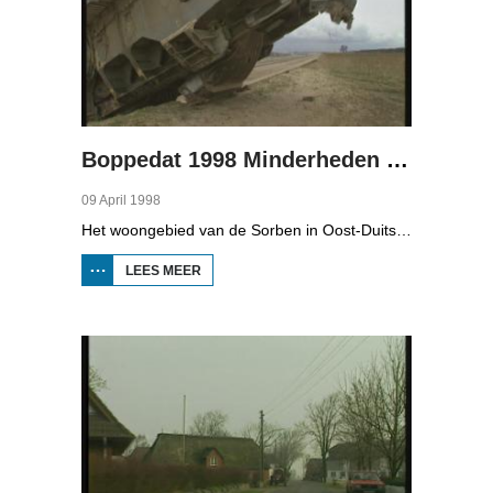
Boppedat 1998 Minderheden in Duitsland 4
09 April 1998
Het woongebied van de Sorben in Oost-Duitsland is voor een deel vernield door de bruinkoolindustrie. In de communistische tijd zijn er 79 Sorbische dorpen afgegraven voor de winning van bruinkool. En ook nu wordt er, voor het eerst sinds de Duitse hereniging, een dorpje bedreigd. Bruinkoolbedrijf Laubach wil over een paar jaar het dorp Horno slopen en afgraven, maar de bewoners verzetten zich uit alle macht.
LEES MEER
OVER
BOPPEDAT
1998
MINDERHEDEN
IN DUITSLAND
4