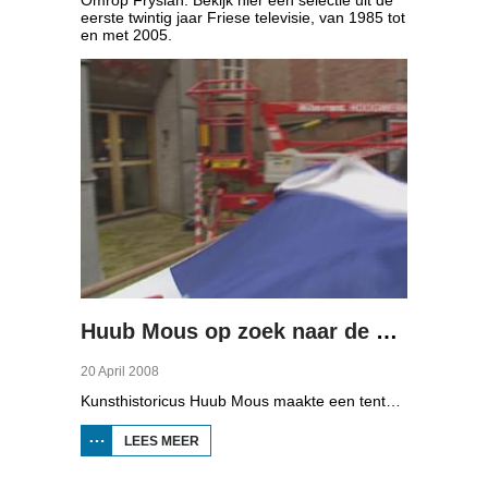
eerste twintig jaar Friese televisie, van 1985 tot
en met 2005.
Huub Mous op zoek naar de kleur van Fryslân
20 April 2008
Kunsthistoricus Huub Mous maakte een tentoonstelling 'De kleur van Friesland' in het Fries Museum. Hij vertelt over beeldende kunst in Fryslân en de ontwikkeling daarvan. De provincie heeft een grote verzameling kunst. Galerij Van Hulsen speelde een belangrijke rol en de Fryske Kultuerried. Met De bende van de blauwe hand kwam het modernisme in Fryslân in de jaren 60. In de jaren 80 kwam de groep Jonge Friezen op. We zijn ook in Museum Belvédère met Thom Mercuur.
LEES MEER
OVER
HUUB
MOUS OP
ZOEK