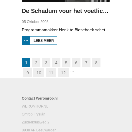
De Schadum voor het voetlicht: Havank
05 Oktober 2008
Programmamakker Henk te Biesebeek schetst in deze documentaire uit 2008 een portret van detectiveschrijver Havank, die in 1904 geboren werd in Leeuwarden als Hans van der Kallen. Zijn boeken in de Zwarte Beertjes-serie, met De Schaduw als hoofdpersoon, waren een groot succes. Na zijn dood in 1964 heeft schrijver/journalist Pieter Terpstra zijn schrijverij overgenomen en doorgezet, zo zijn er nog 24 boekjes uitgebracht. Daarna was het klaar, het verkocht niet meer, het was te wollig en te ouderwets.
LEES MEER
OVER DE
SCHADUM
VOOR HET
VOETLICHT:
HAVANK
1
2
3
4
5
6
7
8
…
9
10
11
12
Contact Weromrop.nl
WEROMROP.NL
Omrop Fryslân
Zuiderkruisweg 2
8938 AP Leeuwarden