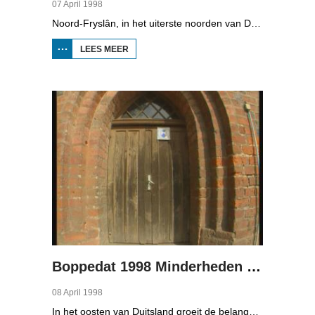
07 April 1998
Noord-Fryslân, in het uiterste noorden van Duitsland, is bijzonder rijk aan talen. Naast Duits en verschillende varianten van ons Fries, wordt er ook nog Deens gesproken en Plat-Duits. Veel Noord-Friezen beheersen de talen die in de streek worden gesproken, ook al zijn ze nog maar vijf jaar oud...
LEES MEER
OVER
BOPPEDAT
1998
MINDERHEDEN
IN DUITSLAND
2
Boppedat 1998 Minderheden in Duitsland 3
08 April 1998
In het oosten van Duitsland groeit de belangstelling voor de folklore en tradities van de Sorbische minderheid. De Sorben zijn een Slavisch volk van 60.000 mensen in de deelstaten Brandenburg en Saksen in de vroegere DDR. Hoewel de belangstelling voor de cultuur groot is, gaat het niet goed met de Sorbische taal. In Brandenburg bijvoorbeeld, wordt de taal alleen nog maar gesproken door mensen van 60 jaar en ouder. Een volledig Sorbischtalige Kindergarten moet daar verandering in brengen.