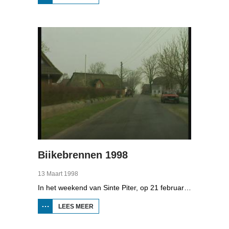
BOPPEDAT
1998
MINDERHEDEN
IN DUITSLAND
4
Biikebrennen 1998
13 Maart 1998
In het weekend van Sinte Piter, op 21 februari 1998, begroeten de Noord-Friezen elk jaar het voorjaar met tientallen grote vuren. Ze noemen het 'biikebrennen' en het is het belangrijkste Noord-Friese feest. De Noord-Friese taal die in Sleeswijk-Holstein door tienduizend mensen wordt gesproken, speelt een belangrijke rol bij het biikebrennen.
LEES MEER
OVER
BIIKEBRENNEN
1998