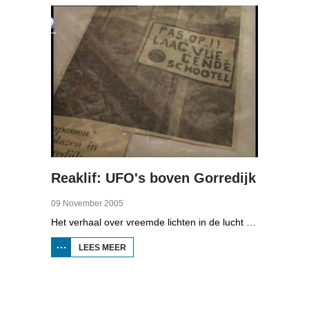
WARNS
EN FRICO
DOMO
Reaklif: UFO's boven Gorredijk
09 November 2005
Het verhaal over vreemde lichten in de lucht boven Gorredijk in 1974. Een aantal inwoners die het zag, denkt dat de lichten van UFO's afkomstig zijn.
LEES MEER
OVER
REAKLIF:
UFO'S
BOVEN
GORREDIJK