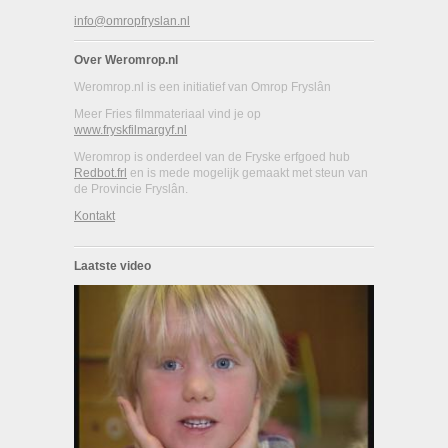
info@omropfryslan.nl
Over Weromrop.nl
Weromrop.nl is een initiatief van Omrop Fryslân
Meer Fries filmmateriaal vind je op
www.fryskfilmargyf.nl
Weromrop is onderdeel van de Fryske erfgoed hub
Redbot.frl
en is mede mogelijk gemaakt met steun van
de Provincie Fryslân.
Kontakt
Laatste video