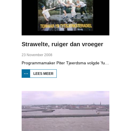
Strawelte, ruiger dan vroeger
23 November 2008
Programmamaker Piter Tjeerdsma volgde 'funpunk'-band Strawelte bij de voorbereidingen voor hun reünieconcerten in 2008. Ook met historische beelden van optredens in Litouwen in 1989 en het afscheidsconcert in Buitenpost in 1990.
LEES MEER
OVER
STRAWELTE,
RUIGER
DAN
VROEGER