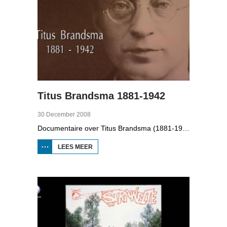
Titus Brandsma 1881-1942
30 December 2008
Documentaire over Titus Brandsma (1881-1942). Hij was pater bij de karmelieten, hoogleraar, publicist en verzetsstrijder. Hij werd omgebracht in een concentratiekamp. Gryt van Duinen praatte o.a. met Ton Crijnen die een boek over Titus Brandsma schreef. In 2022 werd Brandsma heilig verklaard.
LEES MEER
OVER TITUS
BRANDSMA
1881-1942