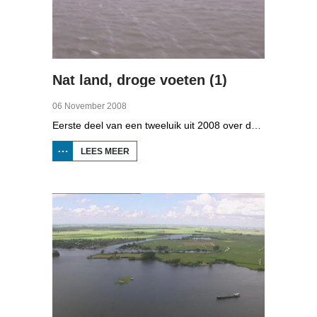
Nat land, droge voeten (1)
06 November 2008
Eerste deel van een tweeluik uit 2008 over de gevolgen van de klimaatveranderingen. Wat is nodig om in Fryslân ook in de toekomst droge voeten te houden? Hoeveel moeten de zeedijken worden verhoogd en wat is nodig om de Friese boezem 'klimaatproof' te maken?
LEES MEER
OVER
NAT
LAND,
DROGE
VOETEN
(1)