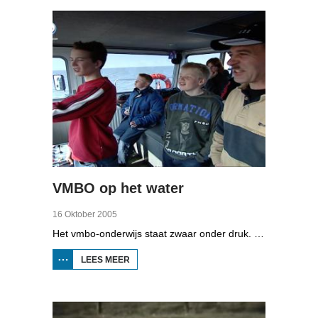
VMBO op het water
16 Oktober 2005
Het vmbo-onderwijs staat zwaar onder druk. Zo'n 15 procent van alle leerlingen verlaat de school zonder diploma. Toch zijn er ook scholen waar het ander is, zoals de Maritieme Academie in Harlingen. Omrop Fryslân volgde leerlingen Ynse Leenstra, Jan Steenstra, Jard Jissink en Marjoke van Es 24 uren lang.
LEES MEER
OVER
VMBO
OP
HET
WATER