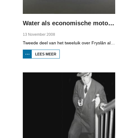
Water als economische motor (2)
13 November 2008
Tweede deel van het tweeluik over Fryslân als waterprovincie. In deze aflevering: nieuwe technologie om water te zuiveren, en hoe je daar een economisch model van maakt, dat wil zeggen, geld mee kunt verdienen.
LEES MEER
OVER WATER
ALS
ECONOMISCHE
MOTOR (2)