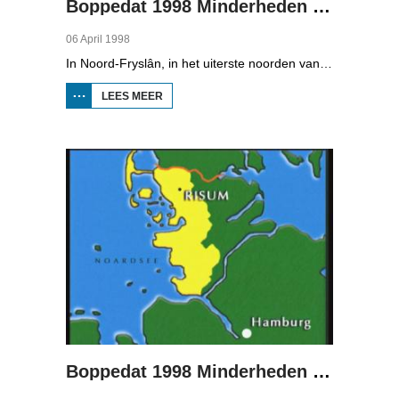
Boppedat 1998 Minderheden in Duitsland 1
06 April 1998
In Noord-Fryslân, in het uiterste noorden van Duitsland, spreken zo'n 8000 mensen Frasch. Die taal is familie van ons Fries. Omdat de groep Frasch-sprekers zo klein is, is het voor hen lastig om ook een levenspartner te vinden die ook Frasch spreekt. Zo komt het dat er op het vasteland van Noord-Fryslân nog maar een paar families zijn waar de man, de vrouw en de kinderen allemaal Frasch spreken. Verslaggever Onno Falkena was in het kader van het Duits-Nederlandse sjoernalistenstipendium twee maanden in Duitsland en ook een paar weken in Noord-Fryslân.
LEES MEER
OVER
BOPPEDAT
1998
MINDERHEDEN
IN DUITSLAND
1
Boppedat 1998 Minderheden in Duitsland 2