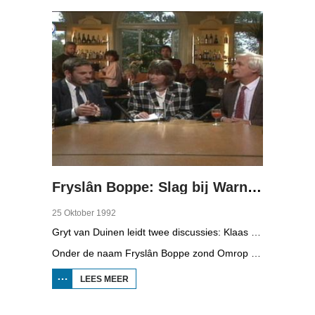
NAAR DE
KLEUR
VAN
FRYSLÂN
Fryslân Boppe: Slag bij Warns en Frico Domo
25 Oktober 1992
Gryt van Duinen leidt twee discussies: Klaas Jansma en Durk van der Schaaf praten over de herdenking van de Slag bij Warns. De tweede discussie gaat over de reorganisatie bij Frico Domo, met boeren, werknemers en mensen van de vakbond.
Onder de naam Fryslân Boppe zond Omrop Fryslân tussen 1991 en 1994 op de zondagen een reeks discussies over maatschappelijke onderwerpen uit, vanuit de Koperen Tuin in Leeuwarden of een andere bijzondere locatie.
LEES MEER
OVER
FRYSLÂN
BOPPE:
SLAG BIJ