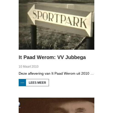
It Paad Werom: VV Jubbega
10 Maart 2010
Deze aflevering van It Paad Werom uit 2010 gaat over VV Jubbega in de jaren 1960. Toen stonden er een paar mannen op het veld die net even wat meer konden dan iemand anders, omdat ze altijd, maar dan ook altijd bezig waren met een balletje te trappen. Ze raken zo op elkaar ingespeeld, dat ze elkaar met de ogen dicht strakke ballen kunnen toespelen. Dat levert wat op: begin jaren zestig heeft Jubbega het beste zondagsvoetbalteam van Fryslân, dat speelt op het niveau wat nu de hoofdklasse is.
LEES MEER
OVER IT
PAAD
WEROM:
VV
JUBBEGA