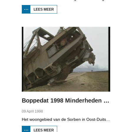
LEES MEER
OVER
BOPPEDAT
1998
MINDERHEDEN
IN DUITSLAND
3
Boppedat 1998 Minderheden in Duitsland 4
09 April 1998
Het woongebied van de Sorben in Oost-Duitsland is voor een deel vernield door de bruinkoolindustrie. In de communistische tijd zijn er 79 Sorbische dorpen afgegraven voor de winning van bruinkool. En ook nu wordt er, voor het eerst sinds de Duitse hereniging, een dorpje bedreigd. Bruinkoolbedrijf Laubach wil over een paar jaar het dorp Horno slopen en afgraven, maar de bewoners verzetten zich uit alle macht.
LEES MEER
OVER