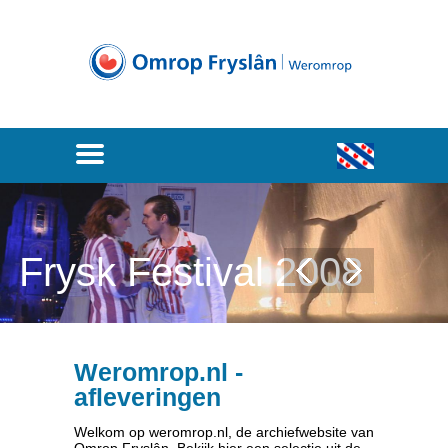
Frysk Festival 2008
Weromrop.nl -
afleveringen
Welkom op weromrop.nl, de archiefwebsite van
Omrop Fryslân. Bekijk hier een selectie uit de