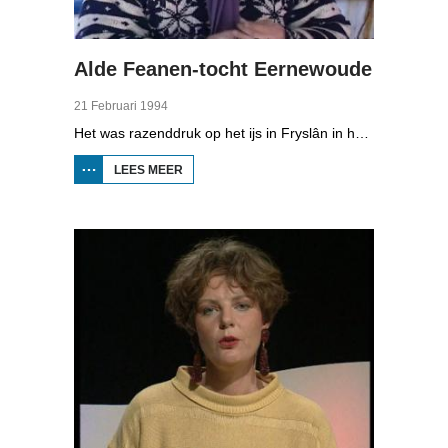
Alde Feanen-tocht Eernewoude
21 Februari 1994
Het was razenddruk op het ijs in Fryslân in het voorjaar van 1994. Toertochten werden druk bezocht door schaatsers uit het hele land die van het ijs wilden genieten. Zo ook de Alde Feanen-tocht in Eernewoude. De organisatie verwachtte tienduizend schaatsers, maar er kwamen veel meer.
LEES MEER
OVER ALDE
FEANEN-
TOCHT
EERNEWOUDE