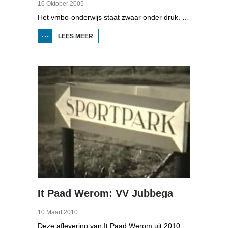
16 Oktober 2005
Het vmbo-onderwijs staat zwaar onder druk. Zo'n 15 procent van alle leerlingen verlaat de school zonder diploma. Toch zijn er ook scholen waar het ander is, zoals de Maritieme Academie in Harlingen. Omrop Fryslân volgde leerlingen Ynse Leenstra, Jan Steenstra, Jard Jissink en Marjoke van Es 24 uren lang.
LEES MEER
OVER
VMBO
OP
HET
WATER
It Paad Werom: VV Jubbega
10 Maart 2010
Deze aflevering van It Paad Werom uit 2010 gaat over VV Jubbega in de jaren 1960. Toen stonden er een paar mannen op het veld die net even wat meer konden dan iemand anders, omdat ze altijd, maar dan ook altijd bezig waren met een balletje te trappen. Ze raken zo op elkaar ingespeeld, dat ze elkaar met de ogen dicht strakke ballen kunnen toespelen. Dat levert wat op: begin jaren zestig heeft Jubbega het beste zondagsvoetbalteam van Fryslân, dat speelt op het niveau wat nu de hoofdklasse is.