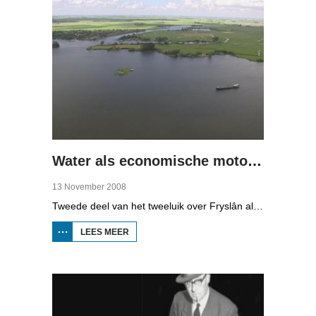
Water als economische motor (2)
13 November 2008
Tweede deel van het tweeluik over Fryslân als waterprovincie. In deze aflevering: nieuwe technologie om water te zuiveren, en hoe je daar een economisch model van maakt, dat wil zeggen, geld mee kunt verdienen.
LEES MEER
OVER WATER
ALS
ECONOMISCHE
MOTOR (2)