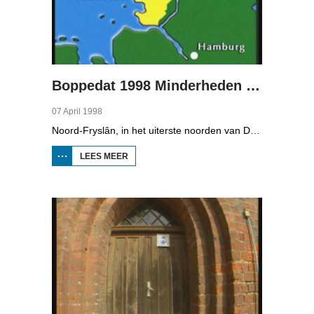
Boppedat 1998 Minderheden in Duitsland 2
07 April 1998
Noord-Fryslân, in het uiterste noorden van Duitsland, is bijzonder rijk aan talen. Naast Duits en verschillende varianten van ons Fries, wordt er ook nog Deens gesproken en Plat-Duits. Veel Noord-Friezen beheersen de talen die in de streek worden gesproken, ook al zijn ze nog maar vijf jaar oud...
LEES MEER
OVER
BOPPEDAT
1998
MINDERHEDEN
IN DUITSLAND
2