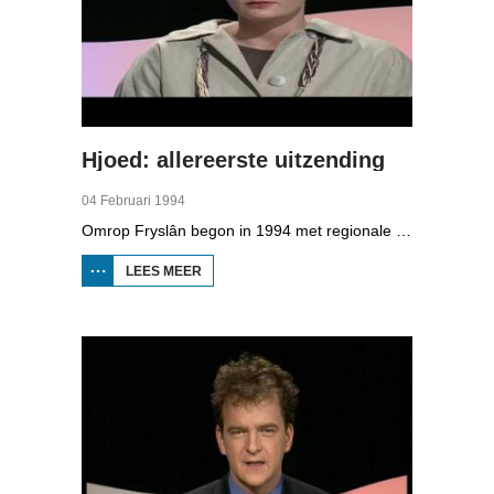
Hjoed: allereerste uitzending
04 Februari 1994
Omrop Fryslân begon in 1994 met regionale televisie. De allereerste uitzending was op 4 februari, gepresenteerd door Dieuwke Kroese. Daarin zit een reportage over de komst van de zoutfabriek Frima in Harlingen dat werk gaat bieden aan 60 mensen. Bij Wijnaldum zit veel zout in de grond waar geboord wordt. Ook is een verslag van de nieuwbouw van het Abe Lenstra stadion in Heerenveen. Daarvan is het hoogste punt bereikt. De voetbalclub wil met een publieksactie een deel van het geld ophalen bij de fans.
LEES MEER
OVER HJOED:
ALLEREERSTE
UITZENDING