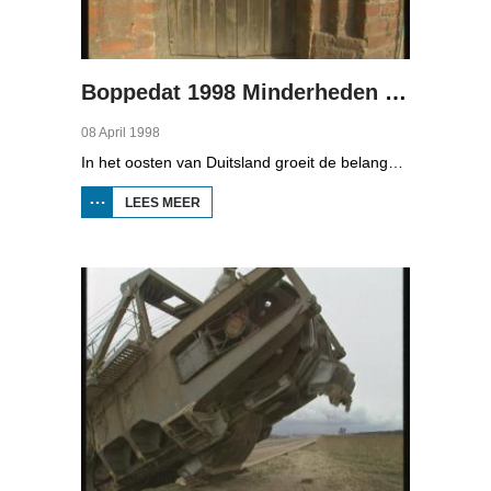
Boppedat 1998 Minderheden in Duitsland 3
08 April 1998
In het oosten van Duitsland groeit de belangstelling voor de folklore en tradities van de Sorbische minderheid. De Sorben zijn een Slavisch volk van 60.000 mensen in de deelstaten Brandenburg en Saksen in de vroegere DDR. Hoewel de belangstelling voor de cultuur groot is, gaat het niet goed met de Sorbische taal. In Brandenburg bijvoorbeeld, wordt de taal alleen nog maar gesproken door mensen van 60 jaar en ouder. Een volledig Sorbischtalige Kindergarten moet daar verandering in brengen.
LEES MEER
OVER
BOPPEDAT
1998
MINDERHEDEN
IN DUITSLAND
3