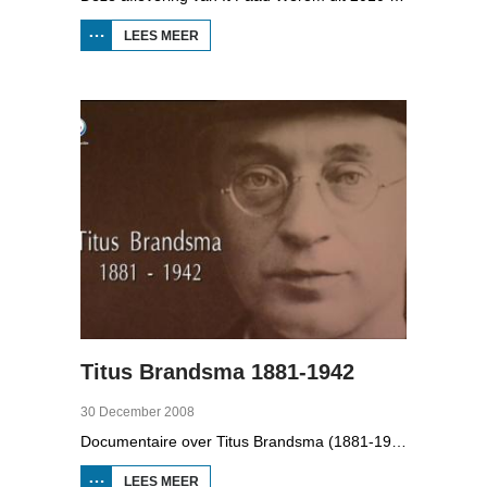
LEES MEER
OVER IT
PAAD
WEROM:
VV
JUBBEGA
Titus Brandsma 1881-1942
30 December 2008
Documentaire over Titus Brandsma (1881-1942). Hij was pater bij de karmelieten, hoogleraar, publicist en verzetsstrijder. Hij werd omgebracht in een concentratiekamp. Gryt van Duinen praatte o.a. met Ton Crijnen die een boek over Titus Brandsma schreef. In 2022 werd Brandsma heilig verklaard.
LEES MEER
OVER TITUS