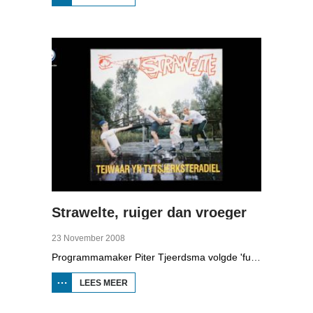
BRANDSMA
1881-1942
Strawelte, ruiger dan vroeger
23 November 2008
Programmamaker Piter Tjeerdsma volgde 'funpunk'-band Strawelte bij de voorbereidingen voor hun reünieconcerten in 2008. Ook met historische beelden van optredens in Litouwen in 1989 en het afscheidsconcert in Buitenpost in 1990.
LEES MEER
OVER
STRAWELTE,
RUIGER
DAN