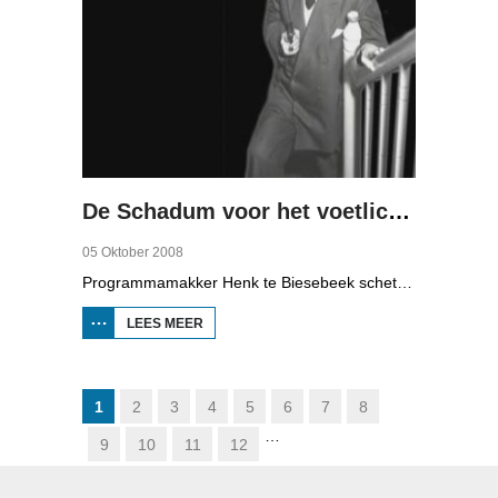
De Schadum voor het voetlicht: Havank
05 Oktober 2008
Programmamakker Henk te Biesebeek schetst in deze documentaire uit 2008 een portret van detectiveschrijver Havank, die in 1904 geboren werd in Leeuwarden als Hans van der Kallen. Zijn boeken in de Zwarte Beertjes-serie, met De Schaduw als hoofdpersoon, waren een groot succes. Na zijn dood in 1964 heeft schrijver/journalist Pieter Terpstra zijn schrijverij overgenomen en doorgezet, zo zijn er nog 24 boekjes uitgebracht. Daarna was het klaar, het verkocht niet meer, het was te wollig en te ouderwets.
LEES MEER
OVER DE
SCHADUM
VOOR HET
VOETLICHT:
HAVANK
1
2
3
4
5
6
7
8
…
9
10
11
12