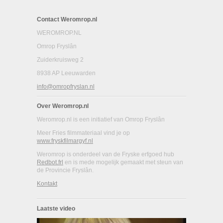
Contact Weromrop.nl
WEROMROP.NL
Omrop Fryslân
Zuiderkruisweg 2
8938 AP Leeuwarden
info@omropfryslan.nl
Over Weromrop.nl
Weromrop.nl is een initiatief van Omrop Fryslân
Meer Fries filmmateriaal vind je op
www.fryskfilmargyf.nl
Weromrop is onderdeel van de Fryske erfgoed hub
Redbot.frl
en is mede mogelijk gemaakt met steun van
de Provincie Fryslân.
Kontakt
Laatste video