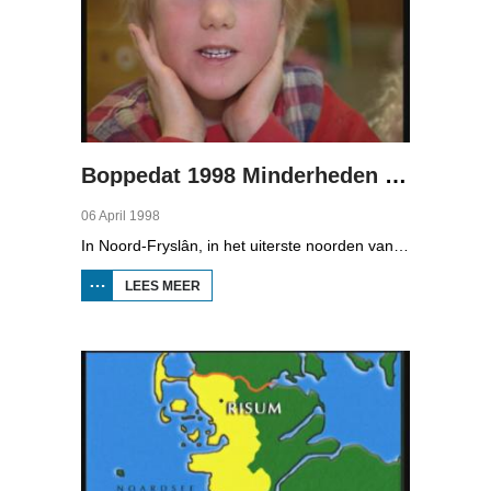
Boppedat 1998 Minderheden in Duitsland 1
06 April 1998
In Noord-Fryslân, in het uiterste noorden van Duitsland, spreken zo'n 8000 mensen Frasch. Die taal is familie van ons Fries. Omdat de groep Frasch-sprekers zo klein is, is het voor hen lastig om ook een levenspartner te vinden die ook Frasch spreekt. Zo komt het dat er op het vasteland van Noord-Fryslân nog maar een paar families zijn waar de man, de vrouw en de kinderen allemaal Frasch spreken. Verslaggever Onno Falkena was in het kader van het Duits-Nederlandse sjoernalistenstipendium twee maanden in Duitsland en ook een paar weken in Noord-Fryslân.
LEES MEER
OVER
BOPPEDAT
1998
MINDERHEDEN
IN DUITSLAND
1