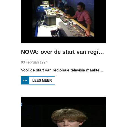
NOVA: over de start van regionale televisie
03 Februari 1994
Voor de start van regionale televisie maakte NOVA, het actualiteitenprogramma van de NOS, daar een reportage over. De verslaggever, die zich afvraagt of er wel genoeg nieuws zal zijn in Fryslân om elke dag een programma te maken, kijkt achter de schermen bij de redactievergaderingen, en gaat met Gerard van der Veer op pad die een item maakt over Houtigehage dat geen sporthal krijgt. Verder zijn beelden te zien van de redactie, de montage, het oefenen van de uitzending en de regieruimte. 'Friezen om utens' Heinze Bakker en Pia Dijkstra geven hun visie.
LEES MEER
OVER
NOVA:
OVER DE
START VAN
REGIONALE
TELEVISIE