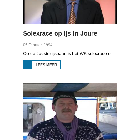
Solexrace op ijs in Joure
05 Februari 1994
Op de Jouster ijsbaan is het WK solexrace op ijs. Dertig deelnemers, lid van de club AOW (Altijd Onder Weg) doen mee aan de wedstrijd. Plezier is belangrijker dan winnen. Het gaat niet zo snel, want het ijs is zo glad dat de bestuurders met hun voeten moeten remmen.
LEES MEER
OVER
SOLEXRACE
OP IJS IN
JOURE