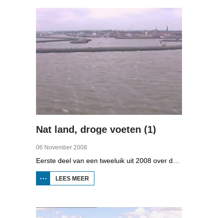
VROEGER
Nat land, droge voeten (1)
06 November 2008
Eerste deel van een tweeluik uit 2008 over de gevolgen van de klimaatveranderingen. Wat is nodig om in Fryslân ook in de toekomst droge voeten te houden? Hoeveel moeten de zeedijken worden verhoogd en wat is nodig om de Friese boezem 'klimaatproof' te maken?
LEES MEER
OVER
NAT
LAND,
DROGE
VOETEN
(1)