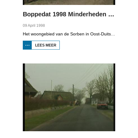
Boppedat 1998 Minderheden in Duitsland 4
09 April 1998
Het woongebied van de Sorben in Oost-Duitsland is voor een deel vernield door de bruinkoolindustrie. In de communistische tijd zijn er 79 Sorbische dorpen afgegraven voor de winning van bruinkool. En ook nu wordt er, voor het eerst sinds de Duitse hereniging, een dorpje bedreigd. Bruinkoolbedrijf Laubach wil over een paar jaar het dorp Horno slopen en afgraven, maar de bewoners verzetten zich uit alle macht.
LEES MEER
OVER
BOPPEDAT
1998
MINDERHEDEN
IN DUITSLAND
4