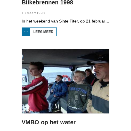
Biikebrennen 1998
13 Maart 1998
In het weekend van Sinte Piter, op 21 februari 1998, begroeten de Noord-Friezen elk jaar het voorjaar met tientallen grote vuren. Ze noemen het 'biikebrennen' en het is het belangrijkste Noord-Friese feest. De Noord-Friese taal die in Sleeswijk-Holstein door tienduizend mensen wordt gesproken, speelt een belangrijke rol bij het biikebrennen.
LEES MEER
OVER
BIIKEBRENNEN
1998
VMBO op het water