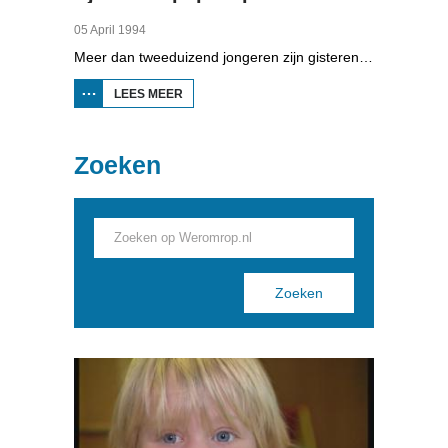
05 April 1994
Meer dan tweeduizend jongeren zijn gisteren op Aaipop geweest. Dat zijn weer een paar honderd meer dan vorig jaar. De organisatie van dit grote paaspopfestival in Nijland noemt de achtste editie een succes.
LEES MEER
OVER
HJOED:
AAIPOP
5 APRIL
1994
Zoeken
Pages