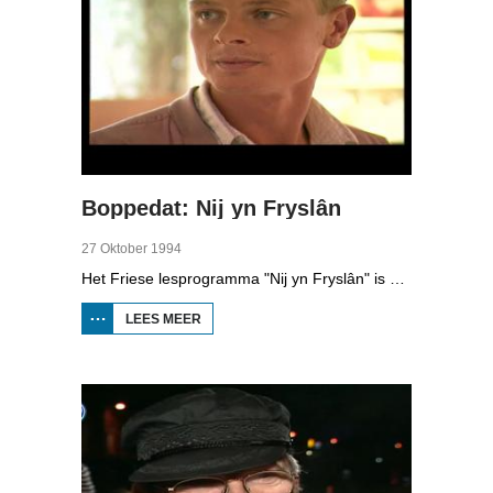
Boppedat: Nij yn Fryslân
27 Oktober 1994
Het Friese lesprogramma "Nij yn Fryslân" is samengesteld door de Afûk en gemaakt in samenwerking met Omrop Fryslân Televyzje. De lessen zijn bedoeld voor mensen die nieuw naar Fryslân komen en de taal niet kennen. In de studio één van de initiatiefnemers, Koen Eekma. En de Friese schaatsers Falko Zandstra, Ids Postma en Rintje Ritsma trainen deze week voor het eerst weer op het ijs van Thialf, onder leiding van de nieuwe coach Wopke de Vegt.
LEES MEER
OVER
BOPPEDAT:
NIJ YN
FRYSLÂN