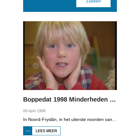
Pages
Boppedat 1998 Minderheden in Duitsland 1
06 April 1998
In Noord-Fryslân, in het uiterste noorden van Duitsland, spreken zo'n 8000 mensen Frasch. Die taal is familie van ons Fries. Omdat de groep Frasch-sprekers zo klein is, is het voor hen lastig om ook een levenspartner te vinden die ook Frasch spreekt. Zo komt het dat er op het vasteland van Noord-Fryslân nog maar een paar families zijn waar de man, de vrouw en de kinderen allemaal Frasch spreken. Verslaggever Onno Falkena was in het kader van het Duits-Nederlandse sjoernalistenstipendium twee maanden in Duitsland en ook een paar weken in Noord-Fryslân.
LEES MEER
OVER
BOPPEDAT
1998