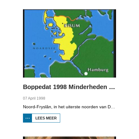
MINDERHEDEN
IN DUITSLAND
1
Boppedat 1998 Minderheden in Duitsland 2
07 April 1998
Noord-Fryslân, in het uiterste noorden van Duitsland, is bijzonder rijk aan talen. Naast Duits en verschillende varianten van ons Fries, wordt er ook nog Deens gesproken en Plat-Duits. Veel Noord-Friezen beheersen de talen die in de streek worden gesproken, ook al zijn ze nog maar vijf jaar oud...
LEES MEER
OVER
BOPPEDAT
1998
MINDERHEDEN
IN DUITSLAND