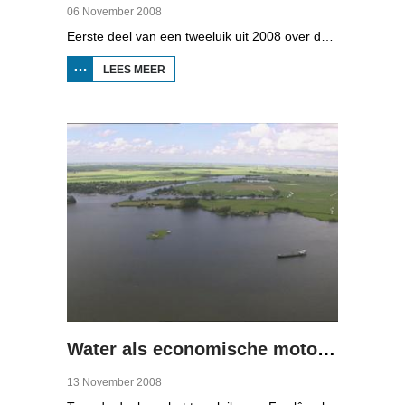
06 November 2008
Eerste deel van een tweeluik uit 2008 over de gevolgen van de klimaatveranderingen. Wat is nodig om in Fryslân ook in de toekomst droge voeten te houden? Hoeveel moeten de zeedijken worden verhoogd en wat is nodig om de Friese boezem 'klimaatproof' te maken?
LEES MEER
OVER
NAT
LAND,
DROGE
VOETEN
(1)
Water als economische motor (2)
13 November 2008