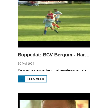
Boppedat: BCV Bergum - Hardegarijp 1994
30 Mei 1994
De voetbalcompetitie in het amateurvoetbal is nog steeds niet afgelopen, want de nacompetitie loopt nog steeds. Wij kozen één wedstrijd uit dit weekend, BCV Burgum tegen Hardegarijp, in de derde klasse A van het zaterdagsamateurvoetbal. BCV had aan één punt genoeg om voor promotie nog te spelen tegen de winnaar van de nacompetitie van de derde klasse B; Holwierde is dat. Als Hardegarijp zou winnen, dan speelden zij voor promotie. In ieder geval was het een belangrijke wedstrijd voor de twee rivaliserende dorpen Bergum en Hardegarijp.
LEES MEER
OVER
BOPPEDAT:
BCV BERGUM
-
HARDEGARIJP
1994