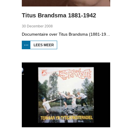
Titus Brandsma 1881-1942
30 December 2008
Documentaire over Titus Brandsma (1881-1942). Hij was pater bij de karmelieten, hoogleraar, publicist en verzetsstrijder. Hij werd omgebracht in een concentratiekamp. Gryt van Duinen praatte o.a. met Ton Crijnen die een boek over Titus Brandsma schreef. In 2022 werd Brandsma heilig verklaard.
LEES MEER
OVER TITUS
BRANDSMA
1881-1942