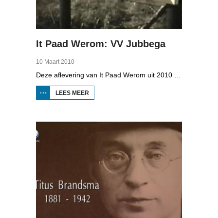
It Paad Werom: VV Jubbega
10 Maart 2010
Deze aflevering van It Paad Werom uit 2010 gaat over VV Jubbega in de jaren 1960. Toen stonden er een paar mannen op het veld die net even wat meer konden dan iemand anders, omdat ze altijd, maar dan ook altijd bezig waren met een balletje te trappen. Ze raken zo op elkaar ingespeeld, dat ze elkaar met de ogen dicht strakke ballen kunnen toespelen. Dat levert wat op: begin jaren zestig heeft Jubbega het beste zondagsvoetbalteam van Fryslân, dat speelt op het niveau wat nu de hoofdklasse is.
LEES MEER
OVER IT
PAAD
WEROM:
VV
JUBBEGA