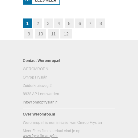
LEES MEER
OVER DE
SCHADUM
VOOR HET
VOETLICHT:
HAVANK
1
2
3
4
5
6
7
8
…
9
10
11
12
Contact Weromrop.nl
WEROMROP.NL
Omrop Fryslân
Zuiderkruisweg 2
8938 AP Leeuwarden
info@omropfryslan.nl
Over Weromrop.nl
Weromrop.nl is een initiatief van Omrop Fryslân
Meer Fries filmmateriaal vind je op
www.fryskfilmargyf.nl