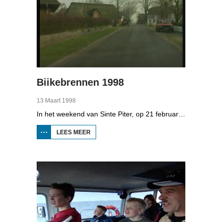
Biikebrennen 1998
13 Maart 1998
In het weekend van Sinte Piter, op 21 februari 1998, begroeten de Noord-Friezen elk jaar het voorjaar met tientallen grote vuren. Ze noemen het 'biikebrennen' en het is het belangrijkste Noord-Friese feest. De Noord-Friese taal die in Sleeswijk-Holstein door tienduizend mensen wordt gesproken, speelt een belangrijke rol bij het biikebrennen.
LEES MEER
OVER
BIIKEBRENNEN
1998