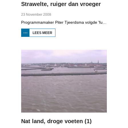
Strawelte, ruiger dan vroeger
23 November 2008
Programmamaker Piter Tjeerdsma volgde 'funpunk'-band Strawelte bij de voorbereidingen voor hun reünieconcerten in 2008. Ook met historische beelden van optredens in Litouwen in 1989 en het afscheidsconcert in Buitenpost in 1990.
LEES MEER
OVER
STRAWELTE,
RUIGER
DAN
VROEGER
Nat land, droge voeten (1)