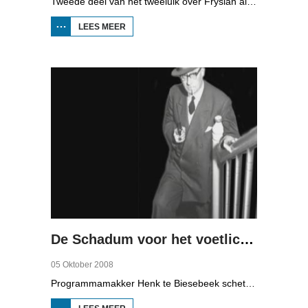
Tweede deel van het tweeluik over Fryslân als waterprovincie. In deze aflevering: nieuwe technologie om water te zuiveren, en hoe je daar een economisch model van maakt, dat wil zeggen, geld mee kunt verdienen.
LEES MEER
OVER WATER
ALS
ECONOMISCHE
MOTOR (2)
De Schadum voor het voetlicht: Havank
05 Oktober 2008
Programmamakker Henk te Biesebeek schetst in deze documentaire uit 2008 een portret van detectiveschrijver Havank, die in 1904 geboren werd in Leeuwarden als Hans van der Kallen. Zijn boeken in de Zwarte Beertjes-serie, met De Schaduw als hoofdpersoon, waren een groot succes. Na zijn dood in 1964 heeft schrijver/journalist Pieter Terpstra zijn schrijverij overgenomen en doorgezet, zo zijn er nog 24 boekjes uitgebracht. Daarna was het klaar, het verkocht niet meer, het was te wollig en te ouderwets.