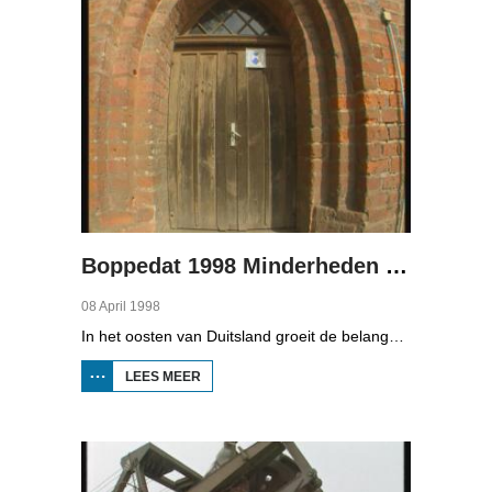
2
Boppedat 1998 Minderheden in Duitsland 3
08 April 1998
In het oosten van Duitsland groeit de belangstelling voor de folklore en tradities van de Sorbische minderheid. De Sorben zijn een Slavisch volk van 60.000 mensen in de deelstaten Brandenburg en Saksen in de vroegere DDR. Hoewel de belangstelling voor de cultuur groot is, gaat het niet goed met de Sorbische taal. In Brandenburg bijvoorbeeld, wordt de taal alleen nog maar gesproken door mensen van 60 jaar en ouder. Een volledig Sorbischtalige Kindergarten moet daar verandering in brengen.
LEES MEER
OVER
BOPPEDAT
1998
MINDERHEDEN
IN DUITSLAND
3