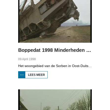
Boppedat 1998 Minderheden in Duitsland 4
09 April 1998
Het woongebied van de Sorben in Oost-Duitsland is voor een deel vernield door de bruinkoolindustrie. In de communistische tijd zijn er 79 Sorbische dorpen afgegraven voor de winning van bruinkool. En ook nu wordt er, voor het eerst sinds de Duitse hereniging, een dorpje bedreigd. Bruinkoolbedrijf Laubach wil over een paar jaar het dorp Horno slopen en afgraven, maar de bewoners verzetten zich uit alle macht.
LEES MEER
OVER
BOPPEDAT
1998
MINDERHEDEN
IN DUITSLAND
4