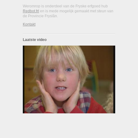
Weromrop is onderdeel van de Fryske erfgoed hub
Redbot.frl
en is mede mogelijk gemaakt met steun van
de Provincie Fryslân.
Kontakt
Laatste video