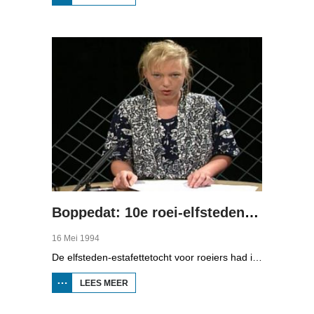
EERSTE TV-
WEERBERICHT
MET PIET
PAULUSMA
Boppedat: 10e roei-elfstedentocht
16 Mei 1994
De elfsteden-estafettetocht voor roeiers had in 1994 een jubileum. Voor de tiende keer was de start in Leeuwarden. Om acht uur 's avonds vertrok daar de eerste boot voor de lange tocht die ook 's nachts gewoon doorging. In Balk moest er 600 meter "gekluund" worden langs de Luts.
LEES MEER
OVER BOPPEDAT:
10E ROEI-
ELFSTEDENTOCHT