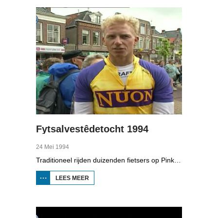
Fytsalvestêdetocht 1994
24 Mei 1994
Traditioneel rijden duizenden fietsers op Pinkstermaandag de Fietselfstedentocht. In Boppedat zien we hoe de tocht van 1994 ging.
LEES MEER
OVER
FYTSALVESTÊDETOCHT
1994