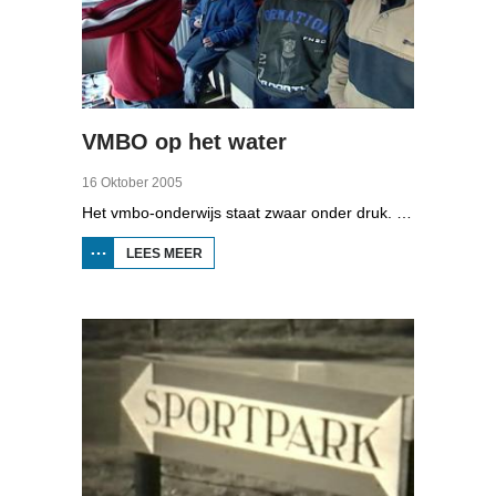
VMBO op het water
16 Oktober 2005
Het vmbo-onderwijs staat zwaar onder druk. Zo'n 15 procent van alle leerlingen verlaat de school zonder diploma. Toch zijn er ook scholen waar het ander is, zoals de Maritieme Academie in Harlingen. Omrop Fryslân volgde leerlingen Ynse Leenstra, Jan Steenstra, Jard Jissink en Marjoke van Es 24 uren lang.
LEES MEER
OVER
VMBO
OP
HET
WATER