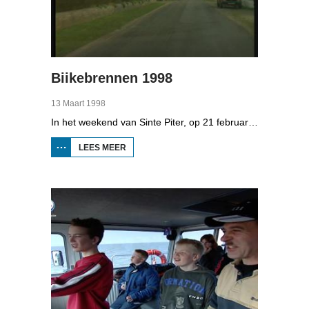
Biikebrennen 1998
13 Maart 1998
In het weekend van Sinte Piter, op 21 februari 1998, begroeten de Noord-Friezen elk jaar het voorjaar met tientallen grote vuren. Ze noemen het 'biikebrennen' en het is het belangrijkste Noord-Friese feest. De Noord-Friese taal die in Sleeswijk-Holstein door tienduizend mensen wordt gesproken, speelt een belangrijke rol bij het biikebrennen.
LEES MEER
OVER
BIIKEBRENNEN
1998