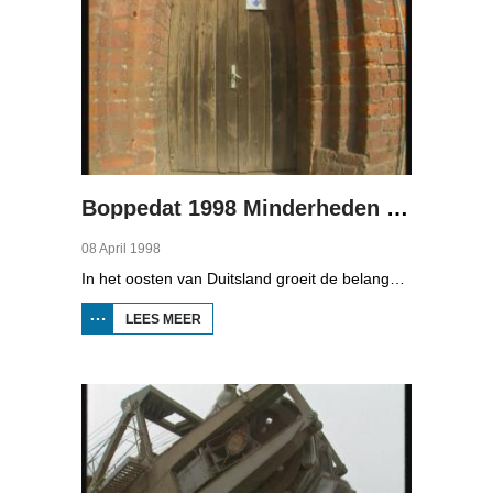
Boppedat 1998 Minderheden in Duitsland 3
08 April 1998
In het oosten van Duitsland groeit de belangstelling voor de folklore en tradities van de Sorbische minderheid. De Sorben zijn een Slavisch volk van 60.000 mensen in de deelstaten Brandenburg en Saksen in de vroegere DDR. Hoewel de belangstelling voor de cultuur groot is, gaat het niet goed met de Sorbische taal. In Brandenburg bijvoorbeeld, wordt de taal alleen nog maar gesproken door mensen van 60 jaar en ouder. Een volledig Sorbischtalige Kindergarten moet daar verandering in brengen.
LEES MEER
OVER
BOPPEDAT
1998
MINDERHEDEN
IN DUITSLAND
3