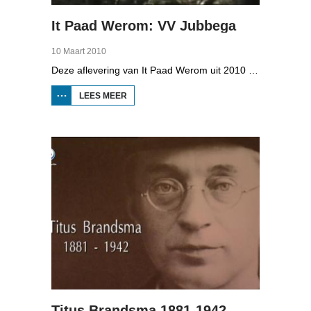
It Paad Werom: VV Jubbega
10 Maart 2010
Deze aflevering van It Paad Werom uit 2010 gaat over VV Jubbega in de jaren 1960. Toen stonden er een paar mannen op het veld die net even wat meer konden dan iemand anders, omdat ze altijd, maar dan ook altijd bezig waren met een balletje te trappen. Ze raken zo op elkaar ingespeeld, dat ze elkaar met de ogen dicht strakke ballen kunnen toespelen. Dat levert wat op: begin jaren zestig heeft Jubbega het beste zondagsvoetbalteam van Fryslân, dat speelt op het niveau wat nu de hoofdklasse is.
LEES MEER
OVER IT
PAAD
WEROM:
VV
JUBBEGA
Titus Brandsma 1881-1942