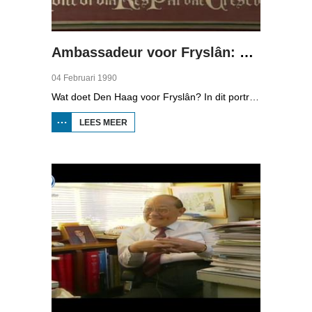
Ambassadeur voor Fryslân: Tweede Kamerlid Annemarie Jorritsma
04 Februari 1990
Wat doet Den Haag voor Fryslân? In dit portret zien we wat het VVD-Tweede Kamerlid Annemarie Jorritsma doet. Ze is met een aantal andere Kamerleden, Klaas Tuinstra (CDA) en Joop van den Berg (PvdA) bij een discussie voorafgaand aan de herdenking van de Slag bij Warns. We volgen haar in haar werk in Den Haag, bij een fractievergadering en zijn in de flat waar ze door de week woont. Ook zien we haar op bezoek gaan bij een bijeenkomst in Dokkum voor vrouwen.
LEES MEER
OVER
AMBASSADEUR
VOOR
FRYSLÂN:
TWEEDE
KAMERLID
ANNEMARIE
JORRITSMA