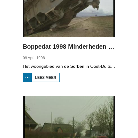
Boppedat 1998 Minderheden in Duitsland 4
09 April 1998
Het woongebied van de Sorben in Oost-Duitsland is voor een deel vernield door de bruinkoolindustrie. In de communistische tijd zijn er 79 Sorbische dorpen afgegraven voor de winning van bruinkool. En ook nu wordt er, voor het eerst sinds de Duitse hereniging, een dorpje bedreigd. Bruinkoolbedrijf Laubach wil over een paar jaar het dorp Horno slopen en afgraven, maar de bewoners verzetten zich uit alle macht.
LEES MEER
OVER
BOPPEDAT
1998
MINDERHEDEN
IN DUITSLAND
4