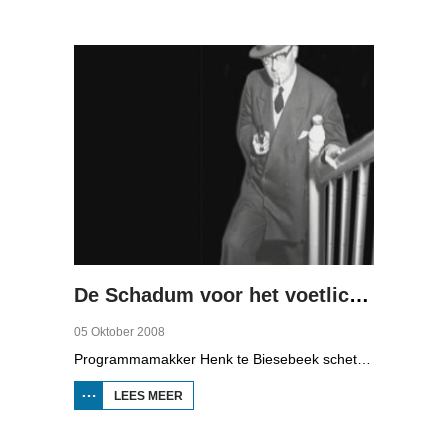
ECONOMISCHE
MOTOR (2)
De Schadum voor het voetlicht: Havank
05 Oktober 2008
Programmamakker Henk te Biesebeek schetst in deze documentaire uit 2008 een portret van detectiveschrijver Havank, die in 1904 geboren werd in Leeuwarden als Hans van der Kallen. Zijn boeken in de Zwarte Beertjes-serie, met De Schaduw als hoofdpersoon, waren een groot succes. Na zijn dood in 1964 heeft schrijver/journalist Pieter Terpstra zijn schrijverij overgenomen en doorgezet, zo zijn er nog 24 boekjes uitgebracht. Daarna was het klaar, het verkocht niet meer, het was te wollig en te ouderwets.
LEES MEER
OVER DE
SCHADUM
VOOR HET
VOETLICHT: