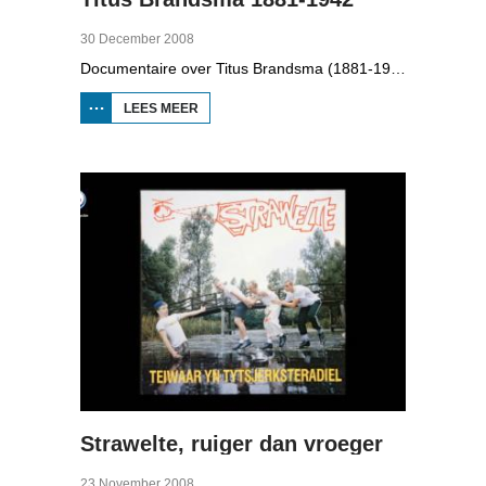
30 December 2008
Documentaire over Titus Brandsma (1881-1942). Hij was pater bij de karmelieten, hoogleraar, publicist en verzetsstrijder. Hij werd omgebracht in een concentratiekamp. Gryt van Duinen praatte o.a. met Ton Crijnen die een boek over Titus Brandsma schreef. In 2022 werd Brandsma heilig verklaard.
LEES MEER
OVER TITUS
BRANDSMA
1881-1942
Strawelte, ruiger dan vroeger
23 November 2008