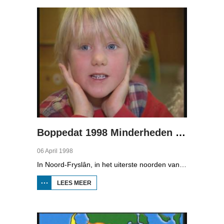
Pages
Boppedat 1998 Minderheden in Duitsland 1
06 April 1998
In Noord-Fryslân, in het uiterste noorden van Duitsland, spreken zo'n 8000 mensen Frasch. Die taal is familie van ons Fries. Omdat de groep Frasch-sprekers zo klein is, is het voor hen lastig om ook een levenspartner te vinden die ook Frasch spreekt. Zo komt het dat er op het vasteland van Noord-Fryslân nog maar een paar families zijn waar de man, de vrouw en de kinderen allemaal Frasch spreken. Verslaggever Onno Falkena was in het kader van het Duits-Nederlandse sjoernalistenstipendium twee maanden in Duitsland en ook een paar weken in Noord-Fryslân.
LEES MEER
OVER
BOPPEDAT
1998
MINDERHEDEN
IN DUITSLAND
1