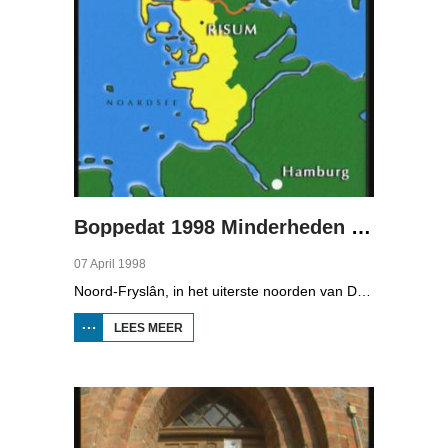
Boppedat 1998 Minderheden in Duitsland 2
07 April 1998
Noord-Fryslân, in het uiterste noorden van Duitsland, is bijzonder rijk aan talen. Naast Duits en verschillende varianten van ons Fries, wordt er ook nog Deens gesproken en Plat-Duits. Veel Noord-Friezen beheersen de talen die in de streek worden gesproken, ook al zijn ze nog maar vijf jaar oud...
LEES MEER
OVER
BOPPEDAT
1998
MINDERHEDEN
IN DUITSLAND
2