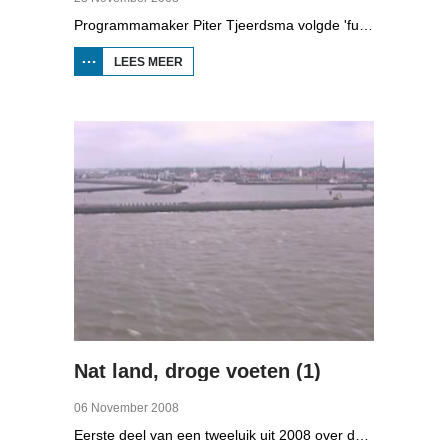
Programmamaker Piter Tjeerdsma volgde 'funpunk'-band Strawelte bij de voorbereidingen voor hun reünieconcerten in 2008. Ook met historische beelden van optredens in Litouwen in 1989 en het afscheidsconcert in Buitenpost in 1990.
LEES MEER
OVER
STRAWELTE,
RUIGER
DAN
VROEGER
Nat land, droge voeten (1)
06 November 2008
Eerste deel van een tweeluik uit 2008 over de gevolgen van de klimaatveranderingen. Wat is nodig om in Fryslân ook in de toekomst droge voeten te houden? Hoeveel moeten de zeedijken worden verhoogd en wat is nodig om de Friese boezem 'klimaatproof' te maken?