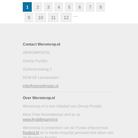
HAVANK
1
2
3
4
5
6
7
8
…
9
10
11
12
Contact Weromrop.nl
WEROMROP.NL
Omrop Fryslân
Zuiderkruisweg 2
8938 AP Leeuwarden
info@omropfryslan.nl
Over Weromrop.nl
Weromrop.nl is een initiatief van Omrop Fryslân
Meer Fries filmmateriaal vind je op
www.fryskfilmargyf.nl
Weromrop is onderdeel van de Fryske erfgoed hub
Redbot.frl
en is mede mogelijk gemaakt met steun van
de Provincie Fryslân.