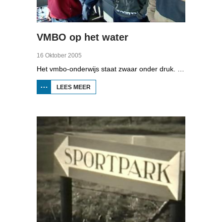
VMBO op het water
16 Oktober 2005
Het vmbo-onderwijs staat zwaar onder druk. Zo'n 15 procent van alle leerlingen verlaat de school zonder diploma. Toch zijn er ook scholen waar het ander is, zoals de Maritieme Academie in Harlingen. Omrop Fryslân volgde leerlingen Ynse Leenstra, Jan Steenstra, Jard Jissink en Marjoke van Es 24 uren lang.
LEES MEER
OVER
VMBO
OP
HET
WATER