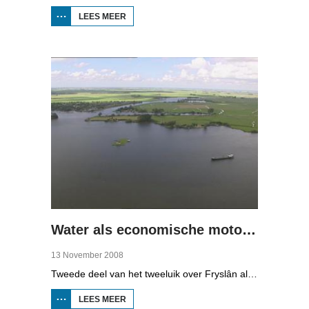
LEES MEER
OVER
NAT
LAND,
DROGE
VOETEN
(1)
Water als economische motor (2)
13 November 2008
Tweede deel van het tweeluik over Fryslân als waterprovincie. In deze aflevering: nieuwe technologie om water te zuiveren, en hoe je daar een economisch model van maakt, dat wil zeggen, geld mee kunt verdienen.
LEES MEER
OVER WATER
ALS