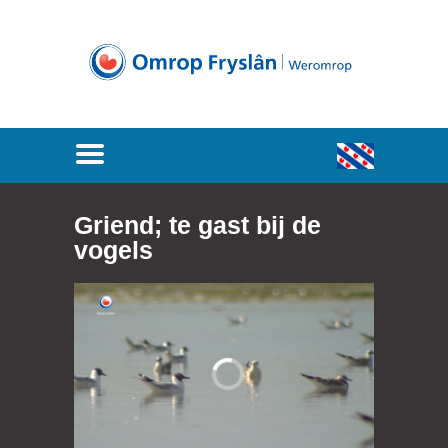
Griend; te gast bij de
vogels