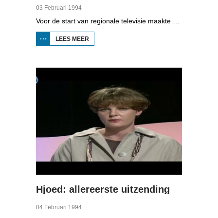
03 Februari 1994
Voor de start van regionale televisie maakte NOVA, het actualiteitenprogramma van de NOS, daar een reportage over. De verslaggever, die zich afvraagt of er wel genoeg nieuws zal zijn in Fryslân om elke dag een programma te maken, kijkt achter de schermen bij de redactievergaderingen, en gaat met Gerard van der Veer op pad die een item maakt over Houtigehage dat geen sporthal krijgt. Verder zijn beelden te zien van de redactie, de montage, het oefenen van de uitzending en de regieruimte. 'Friezen om utens' Heinze Bakker en Pia Dijkstra geven hun visie.
LEES MEER
OVER
NOVA:
OVER DE
START VAN
REGIONALE
TELEVISIE
Hjoed: allereerste uitzending
04 Februari 1994