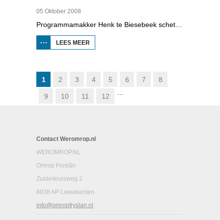
05 Oktober 2008
Programmamakker Henk te Biesebeek schetst in deze documentaire uit 2008 een portret van detectiveschrijver Havank, die in 1904 geboren werd in Leeuwarden als Hans van der Kallen. Zijn boeken in de Zwarte Beertjes-serie, met De Schaduw als hoofdpersoon, waren een groot succes. Na zijn dood in 1964 heeft schrijver/journalist Pieter Terpstra zijn schrijverij overgenomen en doorgezet, zo zijn er nog 24 boekjes uitgebracht. Daarna was het klaar, het verkocht niet meer, het was te wollig en te ouderwets.
LEES MEER
OVER DE
SCHADUM
VOOR HET
VOETLICHT:
HAVANK
1
2
3
4
5
6
7
8
…
9
10
11
12
Contact Weromrop.nl
WEROMROP.NL
Omrop Fryslân
Zuiderkruisweg 2
8938 AP Leeuwarden
info@omropfryslan.nl