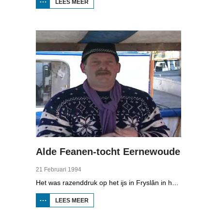
LEES MEER
OVER
SOLEXRACE
OP IJS IN
JOURE
Alde Feanen-tocht Eernewoude
21 Februari 1994
Het was razenddruk op het ijs in Fryslân in het voorjaar van 1994. Toertochten werden druk bezocht door schaatsers uit het hele land die van het ijs wilden genieten. Zo ook de Alde Feanen-tocht in Eernewoude. De organisatie verwachtte tienduizend schaatsers, maar er kwamen veel meer.
LEES MEER
OVER ALDE
FEANEN-
TOCHT