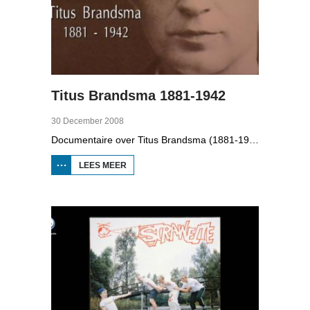
Titus Brandsma 1881-1942
30 December 2008
Documentaire over Titus Brandsma (1881-1942). Hij was pater bij de karmelieten, hoogleraar, publicist en verzetsstrijder. Hij werd omgebracht in een concentratiekamp. Gryt van Duinen praatte o.a. met Ton Crijnen die een boek over Titus Brandsma schreef. In 2022 werd Brandsma heilig verklaard.
LEES MEER
OVER TITUS
BRANDSMA
1881-1942