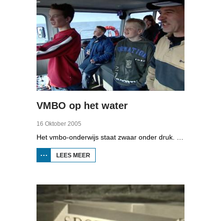
VMBO op het water
16 Oktober 2005
Het vmbo-onderwijs staat zwaar onder druk. Zo'n 15 procent van alle leerlingen verlaat de school zonder diploma. Toch zijn er ook scholen waar het ander is, zoals de Maritieme Academie in Harlingen. Omrop Fryslân volgde leerlingen Ynse Leenstra, Jan Steenstra, Jard Jissink en Marjoke van Es 24 uren lang.
LEES MEER
OVER
VMBO
OP
HET
WATER