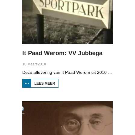
It Paad Werom: VV Jubbega
10 Maart 2010
Deze aflevering van It Paad Werom uit 2010 gaat over VV Jubbega in de jaren 1960. Toen stonden er een paar mannen op het veld die net even wat meer konden dan iemand anders, omdat ze altijd, maar dan ook altijd bezig waren met een balletje te trappen. Ze raken zo op elkaar ingespeeld, dat ze elkaar met de ogen dicht strakke ballen kunnen toespelen. Dat levert wat op: begin jaren zestig heeft Jubbega het beste zondagsvoetbalteam van Fryslân, dat speelt op het niveau wat nu de hoofdklasse is.
LEES MEER
OVER IT
PAAD
WEROM:
VV
JUBBEGA