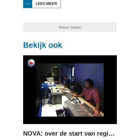
LEES MEER
OVER
HJOED:
UITSLAG
SKS
2002
Meer laden
Bekijk ook
NOVA: over de start van regionale televisie