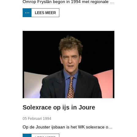
Omrop Fryslân begon in 1994 met regionale televisie. De allereerste uitzending was op 4 februari, gepresenteerd door Dieuwke Kroese. Daarin zit een reportage over de komst van de zoutfabriek Frima in Harlingen dat werk gaat bieden aan 60 mensen. Bij Wijnaldum zit veel zout in de grond waar geboord wordt. Ook is een verslag van de nieuwbouw van het Abe Lenstra stadion in Heerenveen. Daarvan is het hoogste punt bereikt. De voetbalclub wil met een publieksactie een deel van het geld ophalen bij de fans.
LEES MEER
OVER HJOED:
ALLEREERSTE
UITZENDING
Solexrace op ijs in Joure
05 Februari 1994
Op de Jouster ijsbaan is het WK solexrace op ijs. Dertig deelnemers, lid van de club AOW (Altijd Onder Weg) doen mee aan de wedstrijd. Plezier is belangrijker dan winnen. Het gaat niet zo snel, want het ijs is zo glad dat de bestuurders met hun voeten moeten remmen.