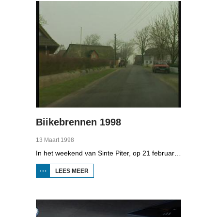
4
Biikebrennen 1998
13 Maart 1998
In het weekend van Sinte Piter, op 21 februari 1998, begroeten de Noord-Friezen elk jaar het voorjaar met tientallen grote vuren. Ze noemen het 'biikebrennen' en het is het belangrijkste Noord-Friese feest. De Noord-Friese taal die in Sleeswijk-Holstein door tienduizend mensen wordt gesproken, speelt een belangrijke rol bij het biikebrennen.
LEES MEER
OVER
BIIKEBRENNEN
1998