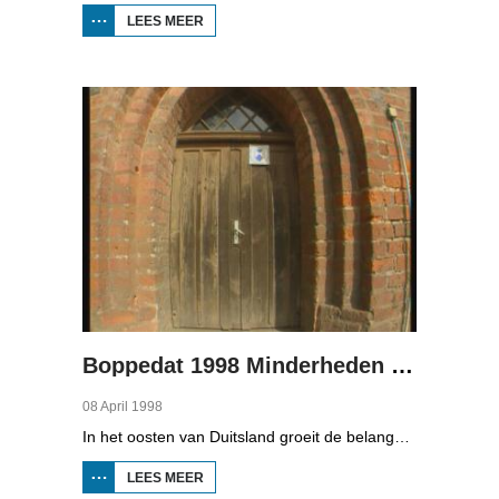
LEES MEER
OVER
BOPPEDAT
1998
MINDERHEDEN
IN DUITSLAND
2
Boppedat 1998 Minderheden in Duitsland 3
08 April 1998
In het oosten van Duitsland groeit de belangstelling voor de folklore en tradities van de Sorbische minderheid. De Sorben zijn een Slavisch volk van 60.000 mensen in de deelstaten Brandenburg en Saksen in de vroegere DDR. Hoewel de belangstelling voor de cultuur groot is, gaat het niet goed met de Sorbische taal. In Brandenburg bijvoorbeeld, wordt de taal alleen nog maar gesproken door mensen van 60 jaar en ouder. Een volledig Sorbischtalige Kindergarten moet daar verandering in brengen.
LEES MEER
OVER
BOPPEDAT