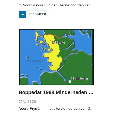
In Noord-Fryslân, in het uiterste noorden van Duitsland, spreken zo'n 8000 mensen Frasch. Die taal is familie van ons Fries. Omdat de groep Frasch-sprekers zo klein is, is het voor hen lastig om ook een levenspartner te vinden die ook Frasch spreekt. Zo komt het dat er op het vasteland van Noord-Fryslân nog maar een paar families zijn waar de man, de vrouw en de kinderen allemaal Frasch spreken. Verslaggever Onno Falkena was in het kader van het Duits-Nederlandse sjoernalistenstipendium twee maanden in Duitsland en ook een paar weken in Noord-Fryslân.
LEES MEER
OVER
BOPPEDAT
1998
MINDERHEDEN
IN DUITSLAND
1
Boppedat 1998 Minderheden in Duitsland 2
07 April 1998
Noord-Fryslân, in het uiterste noorden van Duitsland, is bijzonder rijk aan talen. Naast Duits en verschillende varianten van ons Fries, wordt er ook nog Deens gesproken en Plat-Duits. Veel Noord-Friezen beheersen de talen die in de streek worden gesproken, ook al zijn ze nog maar vijf jaar oud...