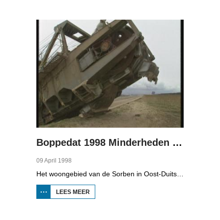
1998
MINDERHEDEN
IN DUITSLAND
3
Boppedat 1998 Minderheden in Duitsland 4
09 April 1998
Het woongebied van de Sorben in Oost-Duitsland is voor een deel vernield door de bruinkoolindustrie. In de communistische tijd zijn er 79 Sorbische dorpen afgegraven voor de winning van bruinkool. En ook nu wordt er, voor het eerst sinds de Duitse hereniging, een dorpje bedreigd. Bruinkoolbedrijf Laubach wil over een paar jaar het dorp Horno slopen en afgraven, maar de bewoners verzetten zich uit alle macht.
LEES MEER
OVER
BOPPEDAT
1998
MINDERHEDEN
IN DUITSLAND