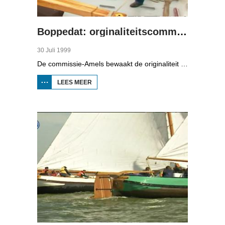
Boppedat: orginaliteitscommissie
30 Juli 1999
De commissie-Amels bewaakt de originaliteit van de wedstrijdskûtsjes. Er moeten weer "roefkes'' in, waarin vroeger de schipper en zijn gezin woonden.
LEES MEER
OVER BOPPEDAT:
ORGINALITEITSCOMMISSIE