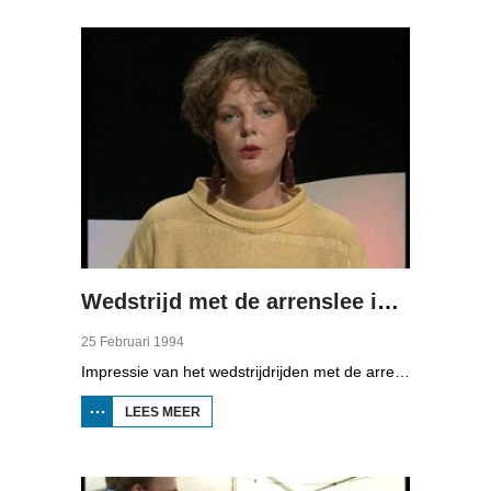
EERNEWOUDE
Wedstrijd met de arrenslee in Surhuisterveen
25 Februari 1994
Impressie van het wedstrijdrijden met de arrenslee op de ijsbaan in Surhuisterveen. Ondanks de dooi, stonden er 21 sleden aan de start.
LEES MEER
OVER WEDSTRIJD
MET DE
ARRENSLEE IN
SURHUISTERVEEN