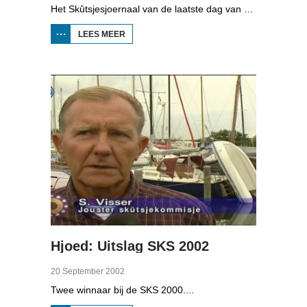
Het Skûtsjesjoernaal van de laatste dag van de SKS 2002, met oud-schipper Eldert Meeter in de studio.
LEES MEER
OVER
SKÛTSJESJOERNAAL:
LAATSTE DAG SKS
2002
Hjoed: Uitslag SKS 2002
20 September 2002
Twee winnaar bij de SKS 2000....