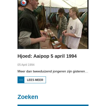
Hjoed: Aaipop 5 april 1994
05 April 1994
Meer dan tweeduizend jongeren zijn gisteren op Aaipop geweest. Dat zijn weer een paar honderd meer dan vorig jaar. De organisatie van dit grote paaspopfestival in Nijland noemt de achtste editie een succes.
LEES MEER
OVER
HJOED:
AAIPOP
5 APRIL
1994
Zoeken