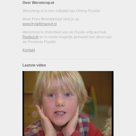
Over Weromrop.nl
Weromrop.nl is een initiatief van Omrop Fryslân
Meer Fries filmmateriaal vind je op
www.fryskfilmargyf.nl
Weromrop is onderdeel van de Fryske erfgoed hub
Redbot.frl
en is mede mogelijk gemaakt met steun van
de Provincie Fryslân.
Kontakt
Laatste video