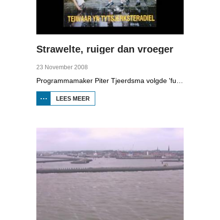
Strawelte, ruiger dan vroeger
23 November 2008
Programmamaker Piter Tjeerdsma volgde 'funpunk'-band Strawelte bij de voorbereidingen voor hun reünieconcerten in 2008. Ook met historische beelden van optredens in Litouwen in 1989 en het afscheidsconcert in Buitenpost in 1990.
LEES MEER
OVER
STRAWELTE,
RUIGER
DAN
VROEGER