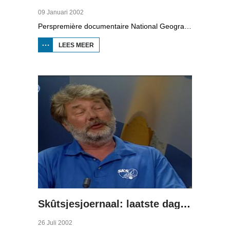
09 Januari 2002
Perspremière documentaire National Geographic over het skûtsjesilen.
LEES MEER
OVER HJOED:
DOCUMENTAIRE
NATIONAL
GEOGRAPHIC
OVER HET
SKÛTSJESILEN
Skûtsjesjoernaal: laatste dag SKS 2002
26 Juli 2002