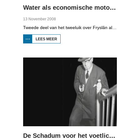
Water als economische motor (2)
13 November 2008
Tweede deel van het tweeluik over Fryslân als waterprovincie. In deze aflevering: nieuwe technologie om water te zuiveren, en hoe je daar een economisch model van maakt, dat wil zeggen, geld mee kunt verdienen.
LEES MEER
OVER WATER
ALS
ECONOMISCHE
MOTOR (2)
De Schadum voor het voetlicht: Havank