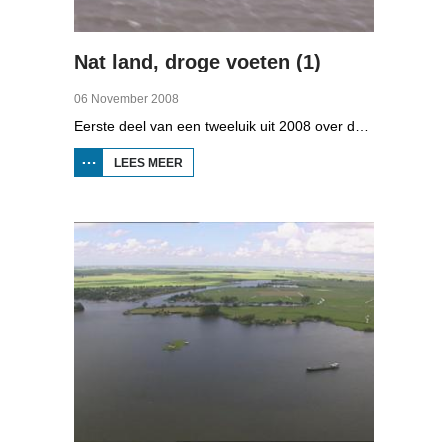
Nat land, droge voeten (1)
06 November 2008
Eerste deel van een tweeluik uit 2008 over de gevolgen van de klimaatveranderingen. Wat is nodig om in Fryslân ook in de toekomst droge voeten te houden? Hoeveel moeten de zeedijken worden verhoogd en wat is nodig om de Friese boezem 'klimaatproof' te maken?
LEES MEER
OVER
NAT
LAND,
DROGE
VOETEN
(1)