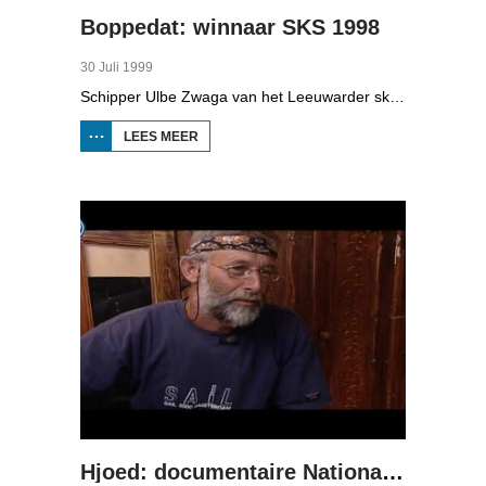
Boppedat: winnaar SKS 1998
30 Juli 1999
Schipper Ulbe Zwaga van het Leeuwarder skûtsje, winnaar van het SKS-Skûtsjesilen 1998.
LEES MEER
OVER
BOPPEDAT:
WINNAAR
SKS 1998
Hjoed: documentaire National Geographic over het skûtsjesilen