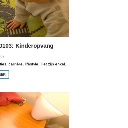
 0103: Kinderopvang
002
Kinderen, relaties, carrière, lifestyle. Het zijn enkele onderwerpen die in het programma Tritigers aan de beurt komen. Vast onderdeel van het programma is het 30+ panel met Jantien de Boer, Kees, Bote, Bert, Lucy, Agnes Sambrink en Iqbal die vertellen hoe zij tegen thema's aankijken als ouder worden, uiterlijk, schoonouders, rijkdom, relatiecrisis en andere zaken die hen bezighouden. In het derde deel staat de kinderopvang centraal. De reportage gaat over een stel dat een sabbatical neemt om een grote zeiltocht te maken.
EER
OVER
TRITIGERS 0103:
KINDEROPVANG