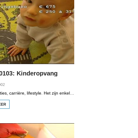
 0103: Kinderopvang
002
Kinderen, relaties, carrière, lifestyle. Het zijn enkele onderwerpen die in het programma Tritigers aan de beurt komen. Vast onderdeel van het programma is het 30+ panel met Jantien de Boer, Kees, Bote, Bert, Lucy, Agnes Sambrink en Iqbal die vertellen hoe zij tegen thema's aankijken als ouder worden, uiterlijk, schoonouders, rijkdom, relatiecrisis en andere zaken die hen bezighouden. In het derde deel staat de kinderopvang centraal. De reportage gaat over een stel dat een sabbatical neemt om een grote zeiltocht te maken.
EER
OVER
TRITIGERS 0103:
KINDEROPVANG