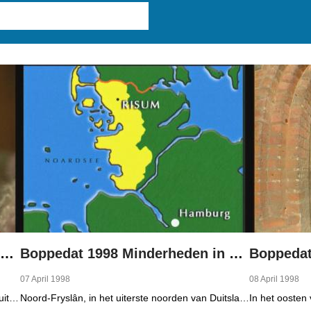
Boppedat 1998 Minderheden in Duitsland 1
Boppedat 1998 Minderheden in Duitsland 2
07 April 1998
08 April 1998
In Noord-Fryslân, in het uiterste noorden van Duitsland, spreken zo'n 8000 mensen Frasch. Die taal is familie van ons Fries. Omdat de groep Frasch-sprekers zo klein is, is het voor hen lastig om ook een levenspartner te vinden die ook Frasch spreekt. Zo komt het dat er op het vasteland van Noord-Fryslân nog maar een paar families zijn waar de man, de vrouw en de kinderen allemaal Frasch spreken. Verslaggever Onno Falkena was in het kader van het Duits-Nederlandse sjoernalistenstipendium twee maanden in Duitsland en ook een paar weken in Noord-Fryslân.
Noord-Fryslân, in het uiterste noorden van Duitsland, is bijzonder rijk aan talen. Naast Duits en verschillende varianten van ons Fries, wordt er ook nog Deens gesproken en Plat-Duits. Veel Noord-Friezen beheersen de talen die in de streek worden gesproken, ook al zijn ze nog maar vijf jaar oud...