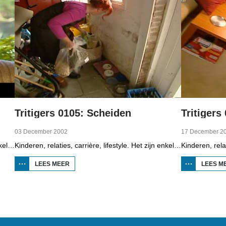
Tritigers 0105: Scheiden
Tritigers
03 December 2002
17 December 2
Kinderen, relaties, carrière, lifestyle. Het zijn enkele onderwerpen die in het programma Tritigers aan de beurt komen. Vast onderdeel van het programma is het 30+ panel met Jantien de Boer, Kees, Bote, Bert, Lucy, Agnes Sambrink en Iqbal die vertellen hoe zij tegen thema's aankijken als ouder worden, uiterlijk, schoonouders, rijkdom, relatiecrisis en andere zaken die hen bezighouden. In het vierde deel gaat het over tijd, iedereen heeft het druk, een haal-en brengservice van kinderen in Augustinusga brengt uitkomst en ook een honden-uitlaatservice doet dat.
Kinderen, relaties, carrière, lifestyle. Het zijn enkele onderwerpen die in het programma Tritigers aan de beurt komen. Vast onderdeel van het programma is het 30+ panel met Jantien de Boer, Kees, Bote, Bert, Lucy, Agnes Sambrink en Iqbal die vertellen hoe zij tegen thema's aankijken als ouder worden, uiterlijk, schoonouders, rijkdom, relatiecrisis en andere zaken die hen bezighouden. In het vijfde deel gaat het over uit elkaar gaan. En in de reportage komen twee fans van de Ierse band U2 aan het woord.
LEES MEER
OVER
LEES M
TRITIGERS
0105:
SCHEIDEN