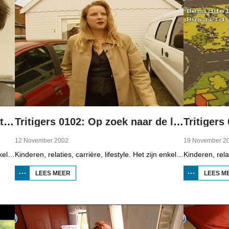
Tritigers 0101: The Lost Generation
Tritigers 0102: Op zoek naar de liefde
Tritigers
12 November 2002
19 November 2
Kinderen, relaties, carrière, lifestyle. Het zijn enkele onderwerpen die in het programma Tritigers aan de beurt komen. Vast onderdeel van het programma is het 30+ panel met Jantien de Boer, Kees, Bote, Bert, Lucy, Agnes Sambrink en Iqbal die vertellen hoe zij tegen thema's aankijken als ouder worden, uiterlijk, schoonouders, rijkdom, relatiecrisis en andere zaken die hen bezighouden. In het eerste deel staat de verbouwing centraal. Dertigers kopen het liefst een oud huis, dat verbouwd moet worden. Ook wordt aandacht besteed aan kleren en muziek uit de jaren tachtig.
Kinderen, relaties, carrière, lifestyle. Het zijn enkele onderwerpen die in het programma Tritigers aan de beurt komen. Vast onderdeel van het programma is het 30+ panel met Jantien de Boer, Kees, Bote, Bert, Lucy, Agnes Sambrink en Iqbal die vertellen hoe zij tegen thema's aankijken als ouder worden, uiterlijk, schoonouders, rijkdom, relatiecrisis en andere zaken die hen bezighouden. In het tweede deel staan datingbureau's centraal. Er is een reportage over Ytsje Keekstra en Roland van der Veen die een pleeggezin zijn.
LEES MEER
OVER
LEES M
TRITIGERS
0102: OP
ZOEK
NAAR DE
LIEFDE