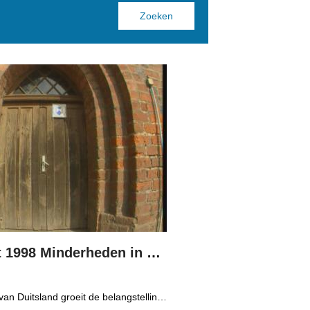
Boppedat 1998 Minderheden in Duitsland 3
In het oosten van Duitsland groeit de belangstelling voor de folklore en tradities van de Sorbische minderheid. De Sorben zijn een Slavisch volk van 60.000 mensen in de deelstaten Brandenburg en Saksen in de vroegere DDR. Hoewel de belangstelling voor de cultuur groot is, gaat het niet goed met de Sorbische taal. In Brandenburg bijvoorbeeld, wordt de taal alleen nog maar gesproken door mensen van 60 jaar en ouder. Een volledig Sorbischtalige Kindergarten moet daar verandering in brengen.