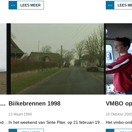
LEES MEER
OVER
LEES M
BOPPEDAT
1998
MINDERHEDEN
IN DUITSLAND
2
Boppedat 1998 Minderheden in Duitsland 4
Biikebrennen 1998
VMBO op 
13 Maart 1998
16 Oktober 200
Het woongebied van de Sorben in Oost-Duitsland is voor een deel vernield door de bruinkoolindustrie. In de communistische tijd zijn er 79 Sorbische dorpen afgegraven voor de winning van bruinkool. En ook nu wordt er, voor het eerst sinds de Duitse hereniging, een dorpje bedreigd. Bruinkoolbedrijf Laubach wil over een paar jaar het dorp Horno slopen en afgraven, maar de bewoners verzetten zich uit alle macht.
In het weekend van Sinte Piter, op 21 februari 1998, begroeten de Noord-Friezen elk jaar het voorjaar met tientallen grote vuren. Ze noemen het 'biikebrennen' en het is het belangrijkste Noord-Friese feest. De Noord-Friese taal die in Sleeswijk-Holstein door tienduizend mensen wordt gesproken, speelt een belangrijke rol bij het biikebrennen.