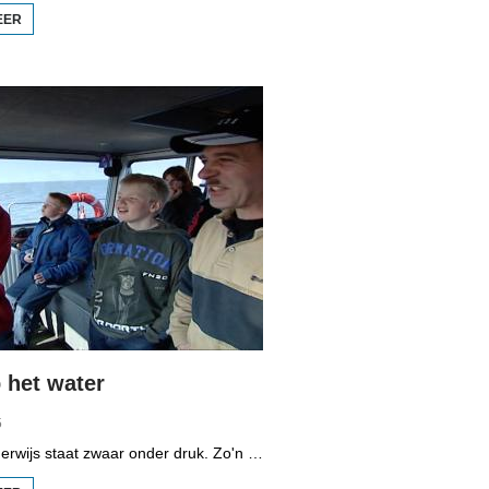
EER
OVER
BOPPEDAT
1998
MINDERHEDEN
IN DUITSLAND
3
het water
5
Het vmbo-onderwijs staat zwaar onder druk. Zo'n 15 procent van alle leerlingen verlaat de school zonder diploma. Toch zijn er ook scholen waar het ander is, zoals de Maritieme Academie in Harlingen. Omrop Fryslân volgde leerlingen Ynse Leenstra, Jan Steenstra, Jard Jissink en Marjoke van Es 24 uren lang.