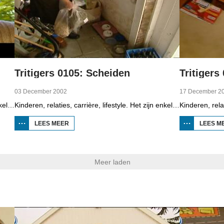
Tritigers 0105: Scheiden
Tritigers
03 December 2002
17 December 2
Kinderen, relaties, carrière, lifestyle. Het zijn enkele onderwerpen die in het programma Tritigers aan de beurt komen. Vast onderdeel van het programma is het 30+ panel met Jantien de Boer, Kees, Bote, Bert, Lucy, Agnes Sambrink en Iqbal die vertellen hoe zij tegen thema's aankijken als ouder worden, uiterlijk, schoonouders, rijkdom, relatiecrisis en andere zaken die hen bezighouden. In het vierde deel gaat het over tijd, iedereen heeft het druk, een haal-en brengservice van kinderen in Augustinusga brengt uitkomst en ook een honden-uitlaatservice doet dat.
Kinderen, relaties, carrière, lifestyle. Het zijn enkele onderwerpen die in het programma Tritigers aan de beurt komen. Vast onderdeel van het programma is het 30+ panel met Jantien de Boer, Kees, Bote, Bert, Lucy, Agnes Sambrink en Iqbal die vertellen hoe zij tegen thema's aankijken als ouder worden, uiterlijk, schoonouders, rijkdom, relatiecrisis en andere zaken die hen bezighouden. In het vijfde deel gaat het over uit elkaar gaan. En in de reportage komen twee fans van de Ierse band U2 aan het woord.
LEES MEER
OVER
LEES M
TRITIGERS
0105:
SCHEIDEN
Meer laden