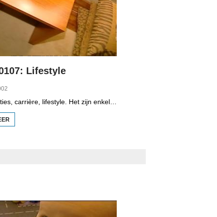
 0107: Lifestyle
002
Kinderen, relaties, carrière, lifestyle. Het zijn enkele onderwerpen die in het programma Tritigers aan de beurt komen. Vast onderdeel van het programma is het 30+ panel met Jantien de Boer, Kees, Bote, Bert, Lucy, Agnes Sambrink en Iqbal die vertellen hoe zij tegen thema's aankijken als ouder worden, uiterlijk, schoonouders, rijkdom, relatiecrisis en andere zaken die hen bezighouden. In het zevende deel gaat het over lifestyle. Joost Hagen en Jan Vincent Zantinge vertellen waarom ze een binnenhuisarchitect in de arm hebben genomen. In de reportage komt Henk Koops aan het woord.
EER
OVER
TRITIGERS
0107:
LIFESTYLE