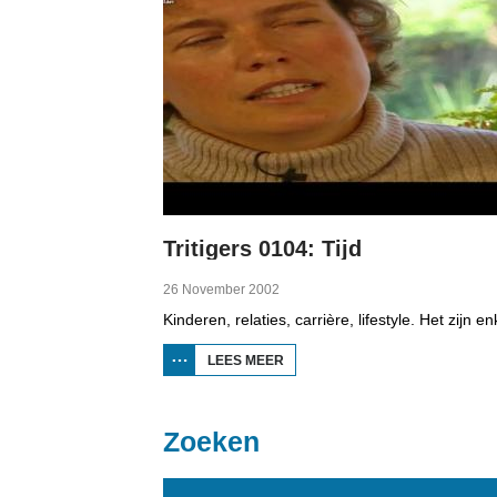
Tritigers 0104: Tijd
26 November 2002
LEES MEER
OVER
TRITIGERS
0104: TIJD
Zoeken