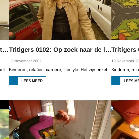
Tritigers 0101: The Lost Generation
Tritigers 0102: Op zoek naar de liefde
Tritigers
12 November 2002
19 November 2
Kinderen, relaties, carrière, lifestyle. Het zijn enkele onderwerpen die in het programma Tritigers aan de beurt komen. Vast onderdeel van het programma is het 30+ panel met Jantien de Boer, Kees, Bote, Bert, Lucy, Agnes Sambrink en Iqbal die vertellen hoe zij tegen thema's aankijken als ouder worden, uiterlijk, schoonouders, rijkdom, relatiecrisis en andere zaken die hen bezighouden. In het eerste deel staat de verbouwing centraal. Dertigers kopen het liefst een oud huis, dat verbouwd moet worden. Ook wordt aandacht besteed aan kleren en muziek uit de jaren tachtig.
Kinderen, relaties, carrière, lifestyle. Het zijn enkele onderwerpen die in het programma Tritigers aan de beurt komen. Vast onderdeel van het programma is het 30+ panel met Jantien de Boer, Kees, Bote, Bert, Lucy, Agnes Sambrink en Iqbal die vertellen hoe zij tegen thema's aankijken als ouder worden, uiterlijk, schoonouders, rijkdom, relatiecrisis en andere zaken die hen bezighouden. In het tweede deel staan datingbureau's centraal. Er is een reportage over Ytsje Keekstra en Roland van der Veen die een pleeggezin zijn.
LEES MEER
OVER
LEES M
TRITIGERS
0102: OP
ZOEK
NAAR DE
LIEFDE