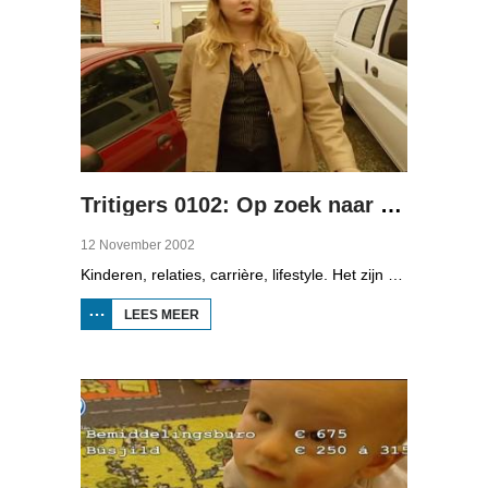
Tritigers 0102: Op zoek naar de liefde
12 November 2002
Kinderen, relaties, carrière, lifestyle. Het zijn enkele onderwerpen die in het programma Tritigers aan de beurt komen. Vast onderdeel van het programma is het 30+ panel met Jantien de Boer, Kees, Bote, Bert, Lucy, Agnes Sambrink en Iqbal die vertellen hoe zij tegen thema's aankijken als ouder worden, uiterlijk, schoonouders, rijkdom, relatiecrisis en andere zaken die hen bezighouden. In het tweede deel staan datingbureau's centraal. Er is een reportage over Ytsje Keekstra en Roland van der Veen die een pleeggezin zijn.
LEES MEER
OVER
TRITIGERS
0102: OP
ZOEK
NAAR DE
LIEFDE