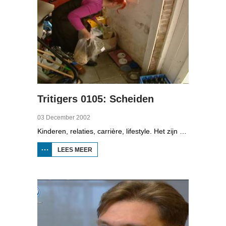
Tritigers 0105: Scheiden
03 December 2002
Kinderen, relaties, carrière, lifestyle. Het zijn enkele onderwerpen die in het programma Tritigers aan de beurt komen. Vast onderdeel van het programma is het 30+ panel met Jantien de Boer, Kees, Bote, Bert, Lucy, Agnes Sambrink en Iqbal die vertellen hoe zij tegen thema's aankijken als ouder worden, uiterlijk, schoonouders, rijkdom, relatiecrisis en andere zaken die hen bezighouden. In het vijfde deel gaat het over uit elkaar gaan. En in de reportage komen twee fans van de Ierse band U2 aan het woord.
LEES MEER
OVER
TRITIGERS
0105:
SCHEIDEN