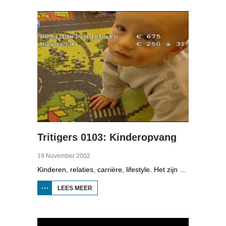
ZOEK
NAAR DE
LIEFDE
Tritigers 0103: Kinderopvang
19 November 2002
Kinderen, relaties, carrière, lifestyle. Het zijn enkele onderwerpen die in het programma Tritigers aan de beurt komen. Vast onderdeel van het programma is het 30+ panel met Jantien de Boer, Kees, Bote, Bert, Lucy, Agnes Sambrink en Iqbal die vertellen hoe zij tegen thema's aankijken als ouder worden, uiterlijk, schoonouders, rijkdom, relatiecrisis en andere zaken die hen bezighouden. In het derde deel staat de kinderopvang centraal. De reportage gaat over een stel dat een sabbatical neemt om een grote zeiltocht te maken.
LEES MEER
OVER
TRITIGERS 0103:
KINDEROPVANG