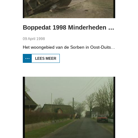
Boppedat 1998 Minderheden in Duitsland 4
09 April 1998
Het woongebied van de Sorben in Oost-Duitsland is voor een deel vernield door de bruinkoolindustrie. In de communistische tijd zijn er 79 Sorbische dorpen afgegraven voor de winning van bruinkool. En ook nu wordt er, voor het eerst sinds de Duitse hereniging, een dorpje bedreigd. Bruinkoolbedrijf Laubach wil over een paar jaar het dorp Horno slopen en afgraven, maar de bewoners verzetten zich uit alle macht.
LEES MEER
OVER
BOPPEDAT
1998
MINDERHEDEN
IN DUITSLAND
4