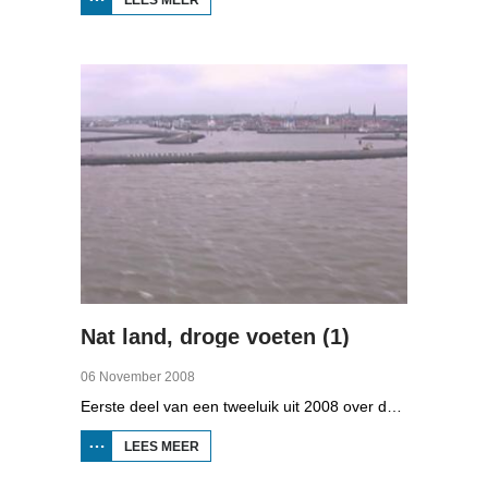
STRAWELTE,
RUIGER
DAN
VROEGER
Nat land, droge voeten (1)
06 November 2008
Eerste deel van een tweeluik uit 2008 over de gevolgen van de klimaatveranderingen. Wat is nodig om in Fryslân ook in de toekomst droge voeten te houden? Hoeveel moeten de zeedijken worden verhoogd en wat is nodig om de Friese boezem 'klimaatproof' te maken?
LEES MEER
OVER
NAT
LAND,