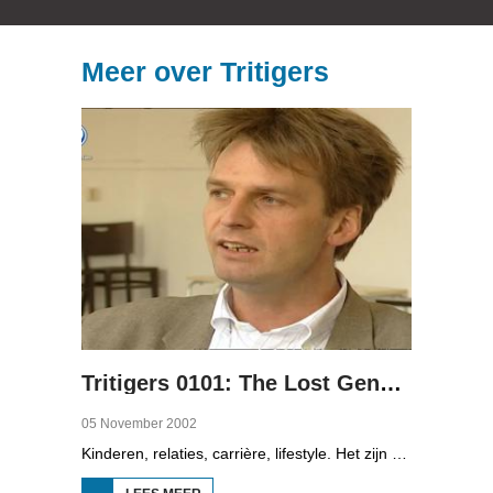
Meer over Tritigers
Tritigers 0101: The Lost Generation
05 November 2002
Kinderen, relaties, carrière, lifestyle. Het zijn enkele onderwerpen die in het programma Tritigers aan de beurt komen. Vast onderdeel van het programma is het 30+ panel met Jantien de Boer, Kees, Bote, Bert, Lucy, Agnes Sambrink en Iqbal die vertellen hoe zij tegen thema's aankijken als ouder worden, uiterlijk, schoonouders, rijkdom, relatiecrisis en andere zaken die hen bezighouden. In het eerste deel staat de verbouwing centraal. Dertigers kopen het liefst een oud huis, dat verbouwd moet worden. Ook wordt aandacht besteed aan kleren en muziek uit de jaren tachtig.