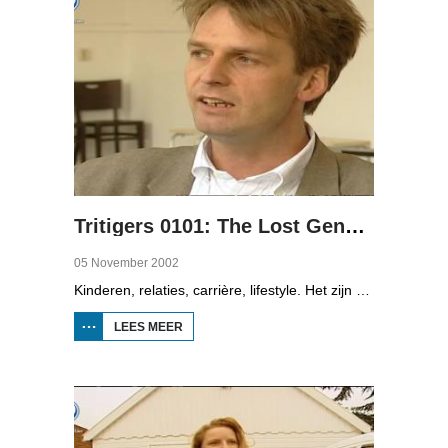
Tritigers 0101: The Lost Generation
05 November 2002
Kinderen, relaties, carrière, lifestyle. Het zijn enkele onderwerpen die in het programma Tritigers aan de beurt komen. Vast onderdeel van het programma is het 30+ panel met Jantien de Boer, Kees, Bote, Bert, Lucy, Agnes Sambrink en Iqbal die vertellen hoe zij tegen thema's aankijken als ouder worden, uiterlijk, schoonouders, rijkdom, relatiecrisis en andere zaken die hen bezighouden. In het eerste deel staat de verbouwing centraal. Dertigers kopen het liefst een oud huis, dat verbouwd moet worden. Ook wordt aandacht besteed aan kleren en muziek uit de jaren tachtig.
LEES MEER
OVER
TRITIGERS
0101: THE
LOST
GENERATION