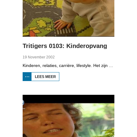
Tritigers 0103: Kinderopvang
19 November 2002
Kinderen, relaties, carrière, lifestyle. Het zijn enkele onderwerpen die in het programma Tritigers aan de beurt komen. Vast onderdeel van het programma is het 30+ panel met Jantien de Boer, Kees, Bote, Bert, Lucy, Agnes Sambrink en Iqbal die vertellen hoe zij tegen thema's aankijken als ouder worden, uiterlijk, schoonouders, rijkdom, relatiecrisis en andere zaken die hen bezighouden. In het derde deel staat de kinderopvang centraal. De reportage gaat over een stel dat een sabbatical neemt om een grote zeiltocht te maken.
LEES MEER
OVER
TRITIGERS 0103:
KINDEROPVANG