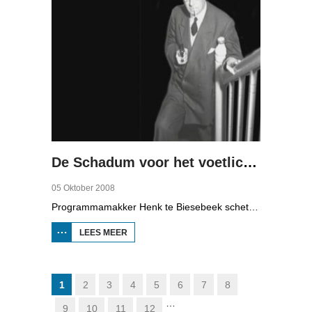
De Schadum voor het voetlicht: Havank
05 Oktober 2008
Programmamakker Henk te Biesebeek schetst in deze documentaire uit 2008 een portret van detectiveschrijver Havank, die in 1904 geboren werd in Leeuwarden als Hans van der Kallen. Zijn boeken in de Zwarte Beertjes-serie, met De Schaduw als hoofdpersoon, waren een groot succes. Na zijn dood in 1964 heeft schrijver/journalist Pieter Terpstra zijn schrijverij overgenomen en doorgezet, zo zijn er nog 24 boekjes uitgebracht. Daarna was het klaar, het verkocht niet meer, het was te wollig en te ouderwets.
LEES MEER
OVER DE
SCHADUM
VOOR HET
VOETLICHT:
HAVANK
1
2
3
4
5
6
7
8
…
9
10
11
12