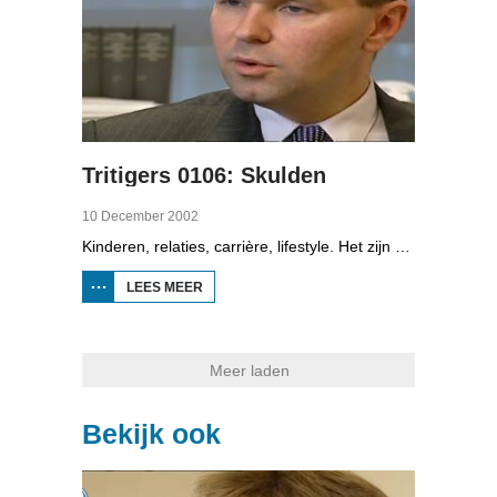
Tritigers 0106: Skulden
10 December 2002
Kinderen, relaties, carrière, lifestyle. Het zijn enkele onderwerpen die in het programma Tritigers aan de beurt komen. Vast onderdeel van het programma is het 30+ panel met Jantien de Boer, Kees, Bote, Bert, Lucy, Agnes Sambrink en Iqbal die vertellen hoe zij tegen thema's aankijken als ouder worden, uiterlijk, schoonouders, rijkdom, relatiecrisis en andere zaken die hen bezighouden. In het zesde deel gaat het over schulden. Ger Jaarsma van de Kredietbank legt uit hoe het komt dat zoveel dertigers schulden hebben.
LEES MEER
OVER
TRITIGERS
0106:
SKULDEN
Meer laden
Bekijk ook