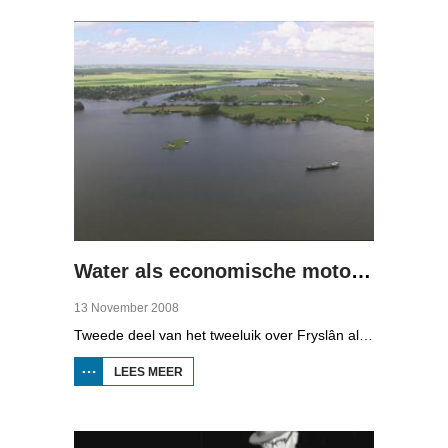
DROGE
VOETEN
(1)
Water als economische motor (2)
13 November 2008
Tweede deel van het tweeluik over Fryslân als waterprovincie. In deze aflevering: nieuwe technologie om water te zuiveren, en hoe je daar een economisch model van maakt, dat wil zeggen, geld mee kunt verdienen.
LEES MEER
OVER WATER
ALS
ECONOMISCHE
MOTOR (2)