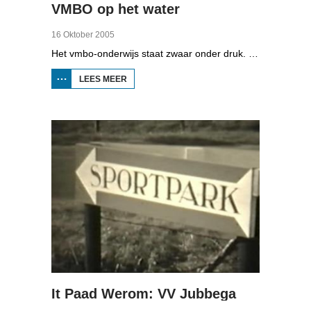
VMBO op het water
16 Oktober 2005
Het vmbo-onderwijs staat zwaar onder druk. Zo'n 15 procent van alle leerlingen verlaat de school zonder diploma. Toch zijn er ook scholen waar het ander is, zoals de Maritieme Academie in Harlingen. Omrop Fryslân volgde leerlingen Ynse Leenstra, Jan Steenstra, Jard Jissink en Marjoke van Es 24 uren lang.
LEES MEER
OVER
VMBO
OP
HET
WATER
It Paad Werom: VV Jubbega