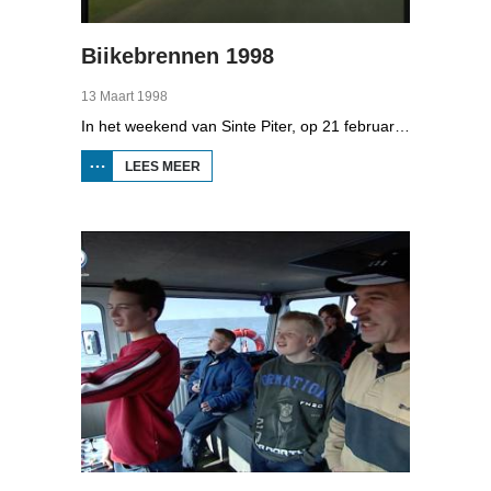
Biikebrennen 1998
13 Maart 1998
In het weekend van Sinte Piter, op 21 februari 1998, begroeten de Noord-Friezen elk jaar het voorjaar met tientallen grote vuren. Ze noemen het 'biikebrennen' en het is het belangrijkste Noord-Friese feest. De Noord-Friese taal die in Sleeswijk-Holstein door tienduizend mensen wordt gesproken, speelt een belangrijke rol bij het biikebrennen.
LEES MEER
OVER
BIIKEBRENNEN
1998