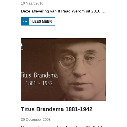
10 Maart 2010
Deze aflevering van It Paad Werom uit 2010 gaat over VV Jubbega in de jaren 1960. Toen stonden er een paar mannen op het veld die net even wat meer konden dan iemand anders, omdat ze altijd, maar dan ook altijd bezig waren met een balletje te trappen. Ze raken zo op elkaar ingespeeld, dat ze elkaar met de ogen dicht strakke ballen kunnen toespelen. Dat levert wat op: begin jaren zestig heeft Jubbega het beste zondagsvoetbalteam van Fryslân, dat speelt op het niveau wat nu de hoofdklasse is.
LEES MEER
OVER IT
PAAD
WEROM:
VV
JUBBEGA
Titus Brandsma 1881-1942
30 December 2008