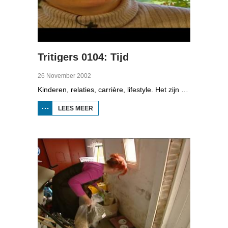
Tritigers 0104: Tijd
26 November 2002
Kinderen, relaties, carrière, lifestyle. Het zijn enkele onderwerpen die in het programma Tritigers aan de beurt komen. Vast onderdeel van het programma is het 30+ panel met Jantien de Boer, Kees, Bote, Bert, Lucy, Agnes Sambrink en Iqbal die vertellen hoe zij tegen thema's aankijken als ouder worden, uiterlijk, schoonouders, rijkdom, relatiecrisis en andere zaken die hen bezighouden. In het vierde deel gaat het over tijd, iedereen heeft het druk, een haal-en brengservice van kinderen in Augustinusga brengt uitkomst en ook een honden-uitlaatservice doet dat.
LEES MEER
OVER
TRITIGERS
0104: TIJD