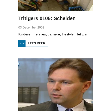
Tritigers 0105: Scheiden
03 December 2002
Kinderen, relaties, carrière, lifestyle. Het zijn enkele onderwerpen die in het programma Tritigers aan de beurt komen. Vast onderdeel van het programma is het 30+ panel met Jantien de Boer, Kees, Bote, Bert, Lucy, Agnes Sambrink en Iqbal die vertellen hoe zij tegen thema's aankijken als ouder worden, uiterlijk, schoonouders, rijkdom, relatiecrisis en andere zaken die hen bezighouden. In het vijfde deel gaat het over uit elkaar gaan. En in de reportage komen twee fans van de Ierse band U2 aan het woord.
LEES MEER
OVER
TRITIGERS
0105:
SCHEIDEN