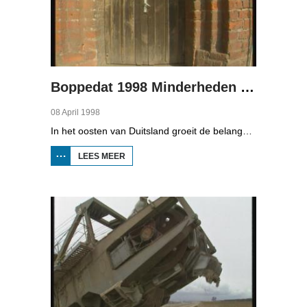
Boppedat 1998 Minderheden in Duitsland 3
08 April 1998
In het oosten van Duitsland groeit de belangstelling voor de folklore en tradities van de Sorbische minderheid. De Sorben zijn een Slavisch volk van 60.000 mensen in de deelstaten Brandenburg en Saksen in de vroegere DDR. Hoewel de belangstelling voor de cultuur groot is, gaat het niet goed met de Sorbische taal. In Brandenburg bijvoorbeeld, wordt de taal alleen nog maar gesproken door mensen van 60 jaar en ouder. Een volledig Sorbischtalige Kindergarten moet daar verandering in brengen.
LEES MEER
OVER
BOPPEDAT
1998
MINDERHEDEN
IN DUITSLAND
3