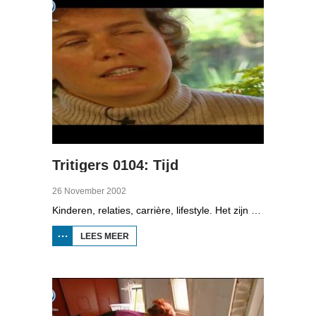
Tritigers 0104: Tijd
26 November 2002
Kinderen, relaties, carrière, lifestyle. Het zijn enkele onderwerpen die in het programma Tritigers aan de beurt komen. Vast onderdeel van het programma is het 30+ panel met Jantien de Boer, Kees, Bote, Bert, Lucy, Agnes Sambrink en Iqbal die vertellen hoe zij tegen thema's aankijken als ouder worden, uiterlijk, schoonouders, rijkdom, relatiecrisis en andere zaken die hen bezighouden. In het vierde deel gaat het over tijd, iedereen heeft het druk, een haal-en brengservice van kinderen in Augustinusga brengt uitkomst en ook een honden-uitlaatservice doet dat.
LEES MEER
OVER
TRITIGERS
0104: TIJD