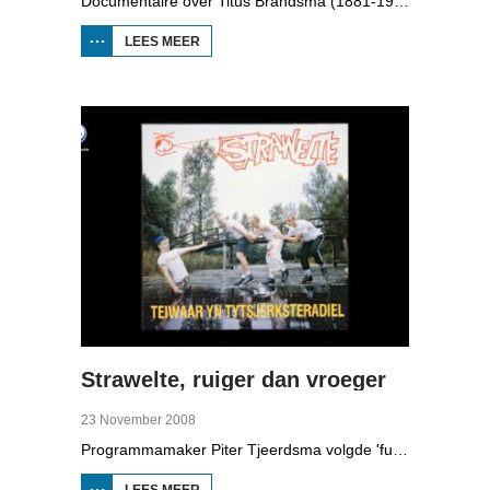
Documentaire over Titus Brandsma (1881-1942). Hij was pater bij de karmelieten, hoogleraar, publicist en verzetsstrijder. Hij werd omgebracht in een concentratiekamp. Gryt van Duinen praatte o.a. met Ton Crijnen die een boek over Titus Brandsma schreef. In 2022 werd Brandsma heilig verklaard.
LEES MEER
OVER TITUS
BRANDSMA
1881-1942
Strawelte, ruiger dan vroeger
23 November 2008
Programmamaker Piter Tjeerdsma volgde 'funpunk'-band Strawelte bij de voorbereidingen voor hun reünieconcerten in 2008. Ook met historische beelden van optredens in Litouwen in 1989 en het afscheidsconcert in Buitenpost in 1990.
LEES MEER
OVER