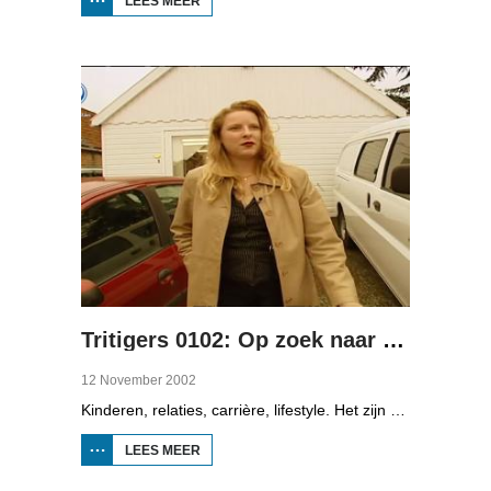
LEES MEER
OVER
TRITIGERS
0101: THE
LOST
GENERATION
Tritigers 0102: Op zoek naar de liefde
12 November 2002
Kinderen, relaties, carrière, lifestyle. Het zijn enkele onderwerpen die in het programma Tritigers aan de beurt komen. Vast onderdeel van het programma is het 30+ panel met Jantien de Boer, Kees, Bote, Bert, Lucy, Agnes Sambrink en Iqbal die vertellen hoe zij tegen thema's aankijken als ouder worden, uiterlijk, schoonouders, rijkdom, relatiecrisis en andere zaken die hen bezighouden. In het tweede deel staan datingbureau's centraal. Er is een reportage over Ytsje Keekstra en Roland van der Veen die een pleeggezin zijn.
LEES MEER
OVER
TRITIGERS
0102: OP