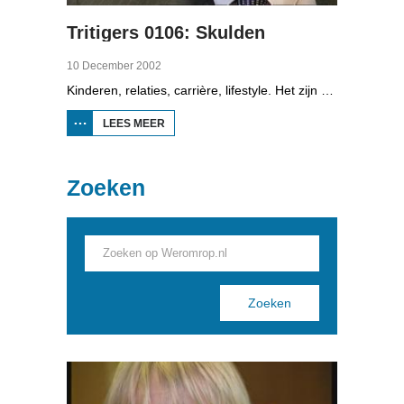
Tritigers 0106: Skulden
10 December 2002
Kinderen, relaties, carrière, lifestyle. Het zijn enkele onderwerpen die in het programma Tritigers aan de beurt komen. Vast onderdeel van het programma is het 30+ panel met Jantien de Boer, Kees, Bote, Bert, Lucy, Agnes Sambrink en Iqbal die vertellen hoe zij tegen thema's aankijken als ouder worden, uiterlijk, schoonouders, rijkdom, relatiecrisis en andere zaken die hen bezighouden. In het zesde deel gaat het over schulden. Ger Jaarsma van de Kredietbank legt uit hoe het komt dat zoveel dertigers schulden hebben.
LEES MEER
OVER
TRITIGERS
0106:
SKULDEN
Zoeken
Pages