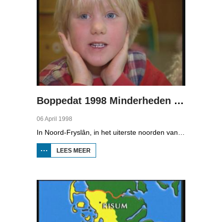
Boppedat 1998 Minderheden in Duitsland 1
06 April 1998
In Noord-Fryslân, in het uiterste noorden van Duitsland, spreken zo'n 8000 mensen Frasch. Die taal is familie van ons Fries. Omdat de groep Frasch-sprekers zo klein is, is het voor hen lastig om ook een levenspartner te vinden die ook Frasch spreekt. Zo komt het dat er op het vasteland van Noord-Fryslân nog maar een paar families zijn waar de man, de vrouw en de kinderen allemaal Frasch spreken. Verslaggever Onno Falkena was in het kader van het Duits-Nederlandse sjoernalistenstipendium twee maanden in Duitsland en ook een paar weken in Noord-Fryslân.
LEES MEER
OVER
BOPPEDAT
1998
MINDERHEDEN
IN DUITSLAND
1