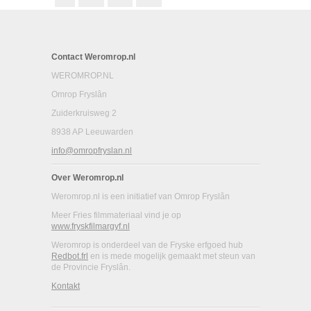
Contact Weromrop.nl
WEROMROP.NL
Omrop Fryslân
Zuiderkruisweg 2
8938 AP Leeuwarden
info@omropfryslan.nl
Over Weromrop.nl
Weromrop.nl is een initiatief van Omrop Fryslân
Meer Fries filmmateriaal vind je op
www.fryskfilmargyf.nl
Weromrop is onderdeel van de Fryske erfgoed hub
Redbot.frl
en is mede mogelijk gemaakt met steun van
de Provincie Fryslân.
Kontakt