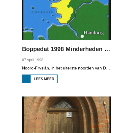
Boppedat 1998 Minderheden in Duitsland 2
07 April 1998
Noord-Fryslân, in het uiterste noorden van Duitsland, is bijzonder rijk aan talen. Naast Duits en verschillende varianten van ons Fries, wordt er ook nog Deens gesproken en Plat-Duits. Veel Noord-Friezen beheersen de talen die in de streek worden gesproken, ook al zijn ze nog maar vijf jaar oud...
LEES MEER
OVER
BOPPEDAT
1998
MINDERHEDEN
IN DUITSLAND
2