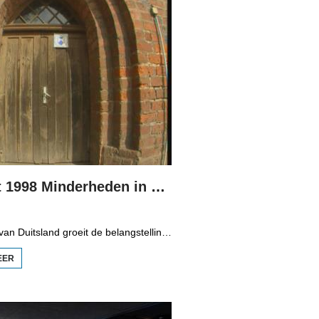
Boppedat 1998 Minderheden in Duitsland 3
In het oosten van Duitsland groeit de belangstelling voor de folklore en tradities van de Sorbische minderheid. De Sorben zijn een Slavisch volk van 60.000 mensen in de deelstaten Brandenburg en Saksen in de vroegere DDR. Hoewel de belangstelling voor de cultuur groot is, gaat het niet goed met de Sorbische taal. In Brandenburg bijvoorbeeld, wordt de taal alleen nog maar gesproken door mensen van 60 jaar en ouder. Een volledig Sorbischtalige Kindergarten moet daar verandering in brengen.
EER
OVER
BOPPEDAT
1998
MINDERHEDEN
IN DUITSLAND
3