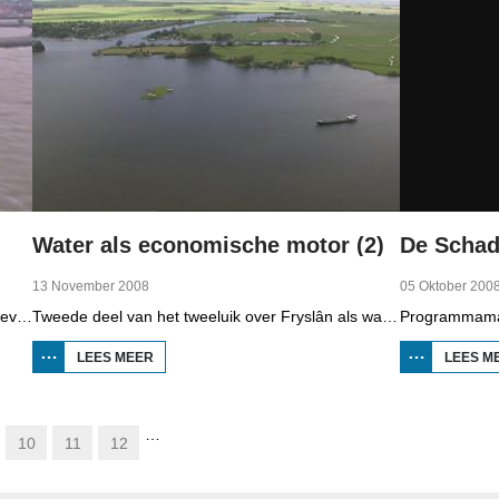
Water als economische motor (2)
13 November 2008
05 Oktober 200
Eerste deel van een tweeluik uit 2008 over de gevolgen van de klimaatveranderingen. Wat is nodig om in Fryslân ook in de toekomst droge voeten te houden? Hoeveel moeten de zeedijken worden verhoogd en wat is nodig om de Friese boezem 'klimaatproof' te maken?
Tweede deel van het tweeluik over Fryslân als waterprovincie. In deze aflevering: nieuwe technologie om water te zuiveren, en hoe je daar een economisch model van maakt, dat wil zeggen, geld mee kunt verdienen.
LEES MEER
OVER WATER
LEES M
ALS
ECONOMISCHE
MOTOR (2)
…
10
11
12