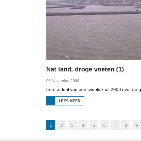
Nat land, droge voeten (1)
06 November 2008
LEES MEER
OVER
NAT
LAND,
DROGE
VOETEN
(1)
1
2
3
4
5
6
7
8
9