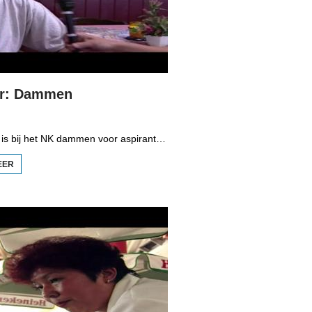
ar: Dammen
Arjen de Boer is bij het NK dammen voor aspiranten in Mildam. De Friese topper Wiebe van der Wijk moet het opnemen tegen Bas Messemaker.
EER
OVER
SJOCH
MAR:
DAMMEN