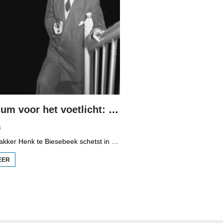
De Schadum voor het voetlicht: Havank
8
Programmamakker Henk te Biesebeek schetst in deze documentaire uit 2008 een portret van detectiveschrijver Havank, die in 1904 geboren werd in Leeuwarden als Hans van der Kallen. Zijn boeken in de Zwarte Beertjes-serie, met De Schaduw als hoofdpersoon, waren een groot succes. Na zijn dood in 1964 heeft schrijver/journalist Pieter Terpstra zijn schrijverij overgenomen en doorgezet, zo zijn er nog 24 boekjes uitgebracht. Daarna was het klaar, het verkocht niet meer, het was te wollig en te ouderwets.
EER
OVER DE
SCHADUM
VOOR HET
VOETLICHT:
HAVANK