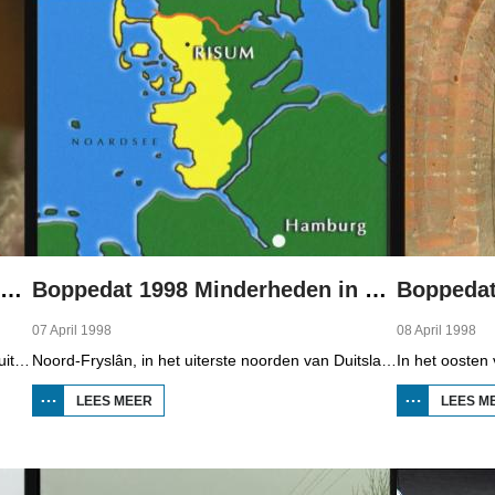
Boppedat 1998 Minderheden in Duitsland 1
Boppedat 1998 Minderheden in Duitsland 2
07 April 1998
08 April 1998
In Noord-Fryslân, in het uiterste noorden van Duitsland, spreken zo'n 8000 mensen Frasch. Die taal is familie van ons Fries. Omdat de groep Frasch-sprekers zo klein is, is het voor hen lastig om ook een levenspartner te vinden die ook Frasch spreekt. Zo komt het dat er op het vasteland van Noord-Fryslân nog maar een paar families zijn waar de man, de vrouw en de kinderen allemaal Frasch spreken. Verslaggever Onno Falkena was in het kader van het Duits-Nederlandse sjoernalistenstipendium twee maanden in Duitsland en ook een paar weken in Noord-Fryslân.
Noord-Fryslân, in het uiterste noorden van Duitsland, is bijzonder rijk aan talen. Naast Duits en verschillende varianten van ons Fries, wordt er ook nog Deens gesproken en Plat-Duits. Veel Noord-Friezen beheersen de talen die in de streek worden gesproken, ook al zijn ze nog maar vijf jaar oud...
LEES MEER
OVER
LEES M
BOPPEDAT
1998
MINDERHEDEN
IN DUITSLAND
2