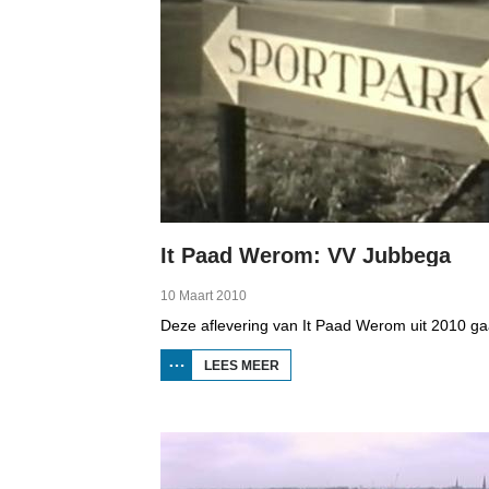
It Paad Werom: VV Jubbega
10 Maart 2010
LEES MEER
OVER IT
PAAD
WEROM:
VV
JUBBEGA