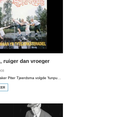
, ruiger dan vroeger
008
Programmamaker Piter Tjeerdsma volgde 'funpunk'-band Strawelte bij de voorbereidingen voor hun reünieconcerten in 2008. Ook met historische beelden van optredens in Litouwen in 1989 en het afscheidsconcert in Buitenpost in 1990.
EER
OVER
STRAWELTE,
RUIGER
DAN
VROEGER