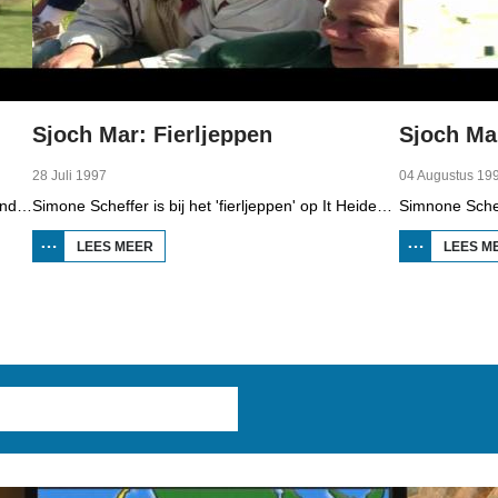
Sjoch Mar: Fierljeppen
Sjoch Ma
28 Juli 1997
04 Augustus 19
Paardenliefhebber Arjen de Boer was dit weekend in Cornwerd, bij het kleinste concours hippique van Fryslân.
Simone Scheffer is bij het 'fierljeppen' op It Heidenskip waar een internationaal deelnemersveld in de pols klimt. Simone waagt zelf ook een sprong.
LEES MEER
OVER SJOCH
LEES M
MAR:
FIERLJEPPEN