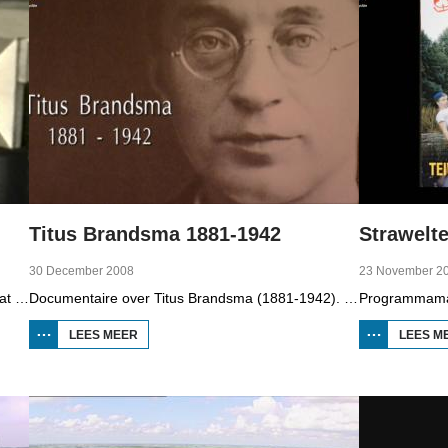
Titus Brandsma 1881-1942
Strawelte
30 December 2008
23 November 2
Deze aflevering van It Paad Werom uit 2010 gaat over VV Jubbega in de jaren 1960. Toen stonden er een paar mannen op het veld die net even wat meer konden dan iemand anders, omdat ze altijd, maar dan ook altijd bezig waren met een balletje te trappen. Ze raken zo op elkaar ingespeeld, dat ze elkaar met de ogen dicht strakke ballen kunnen toespelen. Dat levert wat op: begin jaren zestig heeft Jubbega het beste zondagsvoetbalteam van Fryslân, dat speelt op het niveau wat nu de hoofdklasse is.
Documentaire over Titus Brandsma (1881-1942). Hij was pater bij de karmelieten, hoogleraar, publicist en verzetsstrijder. Hij werd omgebracht in een concentratiekamp. Gryt van Duinen praatte o.a. met Ton Crijnen die een boek over Titus Brandsma schreef. In 2022 werd Brandsma heilig verklaard.
LEES MEER
OVER TITUS
LEES M
BRANDSMA
1881-1942