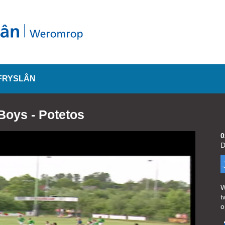
FRYSLÂN
Boys - Potetos
0
D
W
t
o