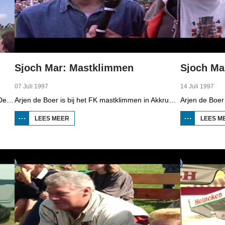
Sjoch Mar: Mastklimmen
Sjoch M
07 Juli 1997
14 Juli 1997
Arjen de Boer is bij de survivalrun in Stavoren. Deelnemers moeten 16 verschillende onderdelen bij langs, van boogschieten tot muurklimmen en door een modderbad zwemmen. Een van de deelnemers is Doede Bleeker.
Arjen de Boer is bij het FK mastklimmen in Akkrum. Deelnemers klimmen zo snel mogelijk in een paal van 7.15 meter.
LEES MEER
OVER SJOCH
LEES M
MAR:
MASTKLIMMEN