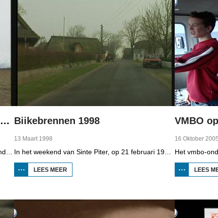
Boppedat 1998 Minderheden in Duitsland 4
Biikebrennen 1998
VMBO op 
13 Maart 1998
16 Oktober 200
Het woongebied van de Sorben in Oost-Duitsland is voor een deel vernield door de bruinkoolindustrie. In de communistische tijd zijn er 79 Sorbische dorpen afgegraven voor de winning van bruinkool. En ook nu wordt er, voor het eerst sinds de Duitse hereniging, een dorpje bedreigd. Bruinkoolbedrijf Laubach wil over een paar jaar het dorp Horno slopen en afgraven, maar de bewoners verzetten zich uit alle macht.
In het weekend van Sinte Piter, op 21 februari 1998, begroeten de Noord-Friezen elk jaar het voorjaar met tientallen grote vuren. Ze noemen het 'biikebrennen' en het is het belangrijkste Noord-Friese feest. De Noord-Friese taal die in Sleeswijk-Holstein door tienduizend mensen wordt gesproken, speelt een belangrijke rol bij het biikebrennen.
LEES MEER
OVER
LEES M
BIIKEBRENNEN
1998