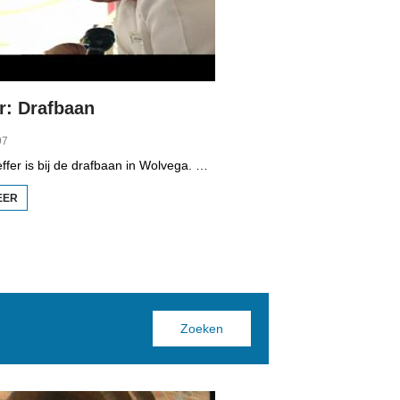
r: Drafbaan
97
Simnone Scheffer is bij de drafbaan in Wolvega. Ze waagt ook een gokje. Schaatser Erik Hulzebosch gaat de strijd op skeelers aan met het paard en de pikeur.
EER
OVER
SJOCH
MAR:
DRAFBAAN