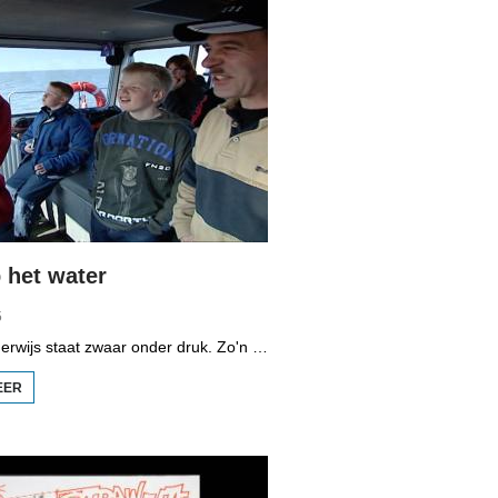
het water
5
Het vmbo-onderwijs staat zwaar onder druk. Zo'n 15 procent van alle leerlingen verlaat de school zonder diploma. Toch zijn er ook scholen waar het ander is, zoals de Maritieme Academie in Harlingen. Omrop Fryslân volgde leerlingen Ynse Leenstra, Jan Steenstra, Jard Jissink en Marjoke van Es 24 uren lang.
EER
OVER
VMBO
OP
HET
WATER