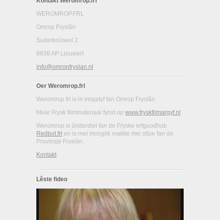
Kontakt Weromrop.frl
WEROMROP.FRL
Omrop Fryslân
Suderkrúswei 2
8938 AP Ljouwert
info@omropfryslan.nl
Oer Weromrop.frl
Weromrop.frl is in inisjatyf fan Omrop Fryslân
Mear Frysk filmmateriaal fynst op
www.fryskfilmargyf.nl
Weromrop is ûnderdiel fan de Fryske erfguodhub
Redbot.frl
en is mei mooglik makke mei stipe fan de
Provinsje Fryslân.
Kontakt
Lêste fideo