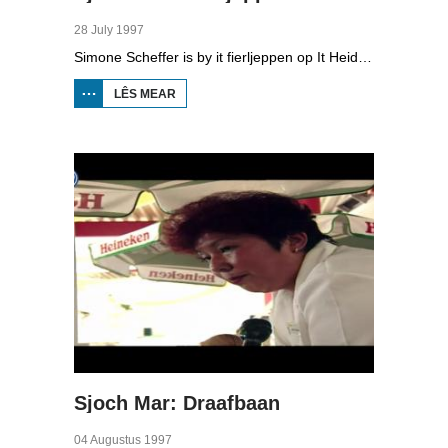
28 July 1997
Simone Scheffer is by it fierljeppen op It Heidenskip dêr't in ynternasjonaal dielnimmersfjild yn de pols klimt. Simone weaget sels ek in sprong.
LÊS MEAR
OER SJOCH
MAR:
FIERLJEPPEN
Sjoch Mar: Draafbaan
04 Augustus 1997