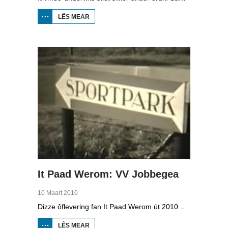
LÊS MEAR
OER
VMBO
OP IT
WETTER
It Paad Werom: VV Jobbegea
10 Maart 2010
Dizze ôflevering fan It Paad Werom út 2010 giet oer VV Jobbegea yn de sechtiger jierren. Dan steane der in pear mannen op it fjild dy't krekt eefkes mear kinne as in oar, om't se altyd, mar dan ek altyd oan it baltsjetraapjen binne. Se reitsje sa opinoar ynspile dat se inoar mei de eagen ticht strakke ballen taspylje kinne. Dat docht fertuten: begjin jierren sechtich hat Jobbegea it bêste sneinsfuotbalteam fan Fryslân, dat spilet op it nivo wat no de haadklasse is.
LÊS MEAR
OER IT