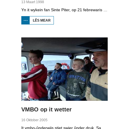
13 Maart 1998
Yn it wykein fan Sinte Piter, op 21 febrewaris 1998, begroete de Noard-Friezen alle jierren de maitiid mei tsientallen grutte fjoeren. Se neame it 'biikebrennen' en it is it wichtichste Noard-Fryske feest. De Noard-Fryske taal dy't yn Sleeswijk-Holstein troch tsientûzen minsken praat wurdt, spilet in wichtige rol by it biikebrennen.
LÊS MEAR
OER
BIIKEBRENNEN
1998
VMBO op it wetter
16 Oktober 2005
It vmbo-ûnderwiis stiet swier ûnder druk. Sawat 15 persint fan alle learlingen ferlit de skoalle sûnder diploma. Dochs binne der ek skoallen der't it oars is, lykas de Maritime Akademy yn Harns. Omrop Fryslân folge learlingen Ynse Leenstra, Jan Steenstra, Jard Jissink en Marjoke van Es 24 oeren lang.