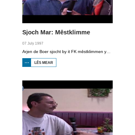
Sjoch Mar: Mêstklimme
07 July 1997
Arjen de Boer sjocht by it FK mêstklimmen yn Akkrum. Dielnimmers klimme sa rap mooglik yn in peal fan 7.15 meter.
LÊS MEAR
OER SJOCH
MAR:
MÊSTKLIMME