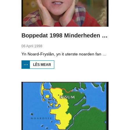
Boppedat 1998 Minderheden yn Dútslân 1
06 April 1998
Yn Noard-Fryslân, yn it uterste noarden fan Dútslân, prate sawat 8000 minsken Frasch. Dy taal is famylje fan ús Frysk. Om't de groep Frasch-praters sa lyts is, is it foar harren in toer om ek in partner foar it libben te finen dy't ek Frasch praat. Sa komt it dat der op it fêstelân fan Noard-Fryslân noch mar in pear famyljes binne dêr't de man, de frou en de bern allegear Frasch prate. Ferslachjouwer Onno Falkena wie yn it ramt fan it Dútsk-Nederlânske sjoernalistenstipendium twa moannen yn Dútslân en ek in pear wike yn Noard-Fryslân.
LÊS MEAR
OER
BOPPEDAT
1998
MINDERHEDEN
YN DÚTSLÂN 1