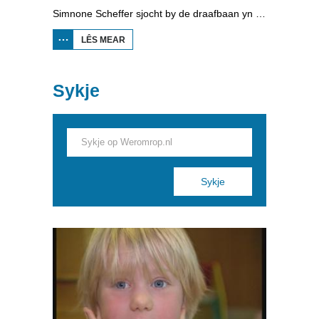
Simnone Scheffer sjocht by de draafbaan yn Wolvegea. Se weaget ek in gokje. Reedrider Erik Hulzebosch giet de striid op skeelers oan mei it hynder en de pikeur.
LÊS MEAR
OER SJOCH
MAR:
DRAAFBAAN
Sykje
Pages