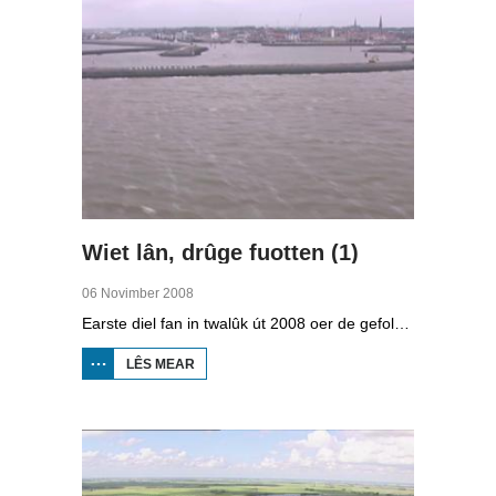
Wiet lân, drûge fuotten (1)
06 Novimber 2008
Earste diel fan in twalûk út 2008 oer de gefolgen fan de klimaatferoarings. Wat is nedich om yn Fryslân ek yn de takomst drûge fuotten te hâlden? Hoefolle moatte de seediken ferhege wurde en wat is nedich om de Fryske boezem 'klimaatproof' te meitsjen?
LÊS MEAR
OER
WIET
LÂN,
DRÛGE
FUOTTEN
(1)