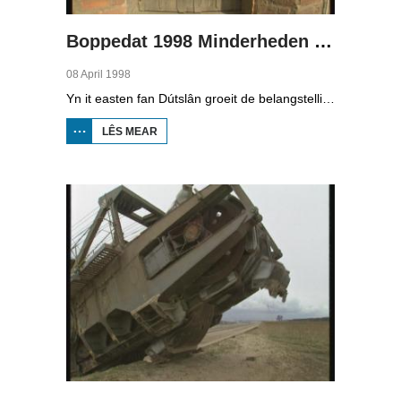
Boppedat 1998 Minderheden yn Dútslân 3
08 April 1998
Yn it easten fan Dútslân groeit de belangstelling foar de folklore en tradysjes fan de Sorbyske minderheid. De Sorben binne in Slavysk folk fan 60.000 minsken yn de dielsteaten Brandenburg en Saksen yn de eardere DDR. Hoewol't de belangstelling foar de kultuer grut is, giet it net goed mei de Sorbyske taal. Yn Brandenburg bygelyks, wurdt de taal allinnich noch mar praat troch minsken fan 60 jier en âlder. In folslein Sorbysktalige Kindergarten moat der feroaring yn bringe.
LÊS MEAR
OER
BOPPEDAT
1998
MINDERHEDEN
YN DÚTSLÂN 3