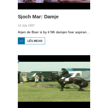
Sjoch Mar: Damje
14 July 1997
Arjen de Boer is by it NK damjen foar aspiranten yn Mildaam. De Fryske topper Wiebe van der Wijk moat it opnimme tsjin Bas Messemaker.
LÊS MEAR
OER
SJOCH
MAR:
DAMJE