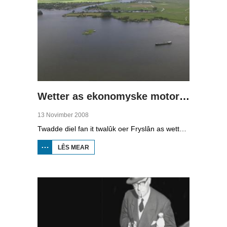
Wetter as ekonomyske motor (2)
13 Novimber 2008
Twadde diel fan it twalûk oer Fryslân as wetterprovinsje. Yn dizze ôflevering: nije technology om wetter te suverjen, en hoe't je dêr in ekonomysk model fan meitsje, dat wol sizze, jild mei fertsjinje kinne.
LÊS MEAR
OER WETTER
AS
EKONOMYSKE
MOTOR (2)