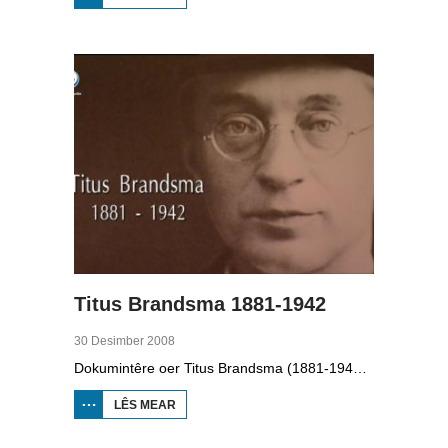
PAAD
WEROM:
VV
JOBBEGEA
Titus Brandsma 1881-1942
30 Desimber 2008
Dokumintêre oer Titus Brandsma (1881-1942). Hy wie pater by de karmeliten, heechlearaar, publisist en fersetsstrider. Hy waard ombrocht yn in konsintraasjekamp. Gryt van Duinen prate û.o. mei Ton Crijnen dy't in boek oer Titus Brandsma skreau. Yn 2022 waard Brandsma hillich ferklearre.
LÊS MEAR
OER TITUS
BRANDSMA
1881-1942