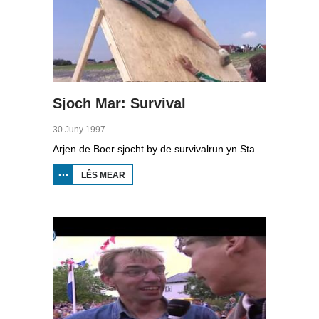
Sjoch Mar: Survival
30 Juny 1997
Arjen de Boer sjocht by de survivalrun yn Starum. Dielnimmers moatte 16 ferskate ûnderdielen by del, fan bôgesjitten oant muorreklimmen en troch in modderbad swimme. Ien fan de dielnimmers is Doede Bleeker.
LÊS MEAR
OER
SJOCH
MAR:
SURVIVAL