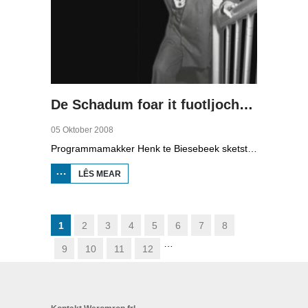
De Schadum foar it fuotljocht: Havank
05 Oktober 2008
Programmamakker Henk te Biesebeek sketst yn dizze dokumintêre út 2008 in portret fan detektiveskriuwer Havank, dy't yn 1904 berne waard yn Ljouwert as Hans van der Kallen. Syn boeken yn de Zwarte Beertjes-sery, mei De Schaduw as haadpersoan, wiene in grut sukses. Nei syn dea yn 1964 hat skriuwer/sjoernalist Pieter Terpstra syn skriuwen oernaam en trochset, sa binne der noch 24 boekjes útbrocht. Dêrnei wie it dien, it ferkocht net mear, it wie te wollich en te âlderwetsk. Utjouwerij Bruna hie it idee om De Schaduw noch in kear ta libben te bringen yn in nij boek.
LÊS MEAR
OER DE
SCHADUM
FOAR IT
FUOTLJOCHT:
HAVANK
1
2
3
4
5
6
7
8
…
9
10
11
12