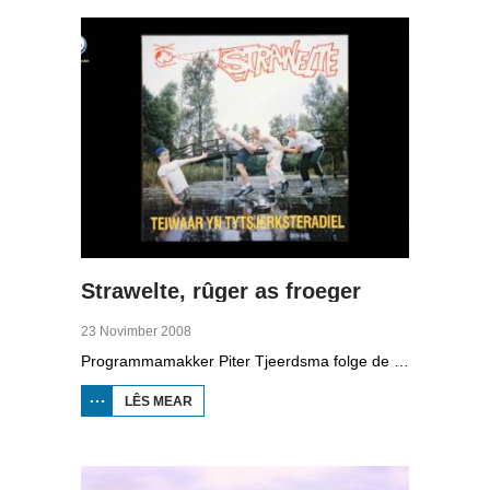
Strawelte, rûger as froeger
23 Novimber 2008
Programmamakker Piter Tjeerdsma folge de willepunkband Strawelte by de tariedings foar harren reunykonserten yn 2008. Ek mei histoaryske bylden fan optredens yn Litouwen yn 1989 en it ôfskiedskonsert yn Bûtenpost yn 1990.
LÊS MEAR
OER
STRAWELTE,
RÛGER AS
FROEGER