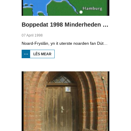
Boppedat 1998 Minderheden yn Dútslân 2
07 April 1998
Noard-Fryslân, yn it uterste noarden fan Dútslân, is bysûnder ryk oan talen. Njonken Dúts en ferskate farianten fan ús Frysk, wurdt der ek noch Deensk sprutsen en Plat-Dútsk. In soad Noard-Friezen behearskje de talen dy't yn de streek sprutsen wurde, sels al binne se noch mar fiif jier âld...
LÊS MEAR
OER
BOPPEDAT
1998
MINDERHEDEN
YN DÚTSLÂN 2