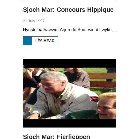
Sjoch Mar: Concours Hippique
21 July 1997
Hynsteleafhawwer Arjen de Boer wie dit wykein yn Koarnwert, by it lytste concours hippique fan Fryslân.
LÊS MEAR
OER SJOCH
MAR:
CONCOURS
HIPPIQUE
Sjoch Mar: Fierljeppen