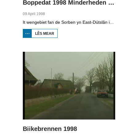
Boppedat 1998 Minderheden yn Dútslân 4
09 April 1998
It wengebiet fan de Sorben yn East-Dútslân is foar in part fernield troch de brúnkoalyndustry. Yn de kommunistyske tiid binne der 79 Sorbyske doarpen ôfgroeven foar de brúnkoalwinning. En ek no wurdt der, foar it earst sûnt de Dútske werieniging, in doarpke bedrige. Brúnkoalbedriuw Laubach wol oer in pear jier it doarp Horno slope en ôfgrave, mar de bewenners fersette harren út alle macht.
LÊS MEAR
OER
BOPPEDAT
1998
MINDERHEDEN
YN DÚTSLÂN 4
Biikebrennen 1998