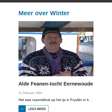
Meer over Winter
Alde Feanen-tocht Eernewoude
21 Februari 1994
Het was razenddruk op het ijs in Fryslân in het voorjaar van 1994. Toertochten werden druk bezocht door schaatsers uit het hele land die van het ijs wilden genieten. Zo ook de Alde Feanen-tocht in Eernewoude. De organisatie verwachtte tienduizend schaatsers, maar er kwamen veel meer.
LEES MEER
OVER ALDE