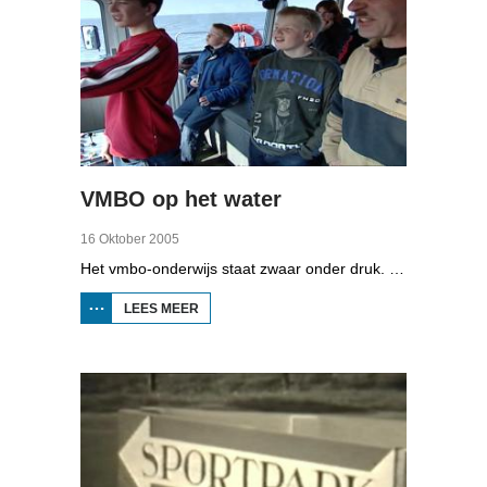
VMBO op het water
16 Oktober 2005
Het vmbo-onderwijs staat zwaar onder druk. Zo'n 15 procent van alle leerlingen verlaat de school zonder diploma. Toch zijn er ook scholen waar het ander is, zoals de Maritieme Academie in Harlingen. Omrop Fryslân volgde leerlingen Ynse Leenstra, Jan Steenstra, Jard Jissink en Marjoke van Es 24 uren lang.
LEES MEER
OVER
VMBO
OP
HET
WATER