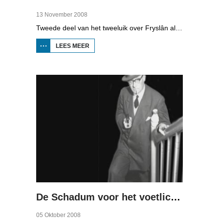
13 November 2008
Tweede deel van het tweeluik over Fryslân als waterprovincie. In deze aflevering: nieuwe technologie om water te zuiveren, en hoe je daar een economisch model van maakt, dat wil zeggen, geld mee kunt verdienen.
LEES MEER
OVER WATER
ALS
ECONOMISCHE
MOTOR (2)
De Schadum voor het voetlicht: Havank
05 Oktober 2008