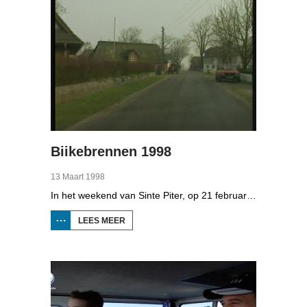
Biikebrennen 1998
13 Maart 1998
In het weekend van Sinte Piter, op 21 februari 1998, begroeten de Noord-Friezen elk jaar het voorjaar met tientallen grote vuren. Ze noemen het 'biikebrennen' en het is het belangrijkste Noord-Friese feest. De Noord-Friese taal die in Sleeswijk-Holstein door tienduizend mensen wordt gesproken, speelt een belangrijke rol bij het biikebrennen.
LEES MEER
OVER
BIIKEBRENNEN
1998