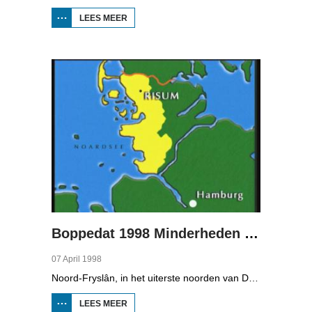
LEES MEER
OVER
BOPPEDAT
1998
MINDERHEDEN
IN DUITSLAND
1
Boppedat 1998 Minderheden in Duitsland 2
07 April 1998
Noord-Fryslân, in het uiterste noorden van Duitsland, is bijzonder rijk aan talen. Naast Duits en verschillende varianten van ons Fries, wordt er ook nog Deens gesproken en Plat-Duits. Veel Noord-Friezen beheersen de talen die in de streek worden gesproken, ook al zijn ze nog maar vijf jaar oud...
LEES MEER
OVER