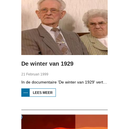
De winter van 1929
21 Februari 1999
In de documentaire 'De winter van 1929' vertellen dertien Friezen hoe zij de winter hebben beleefd. Deze extreme winter leverde bijzondere verhalen op. Bauke Tuinstra kon bijvoorbeeld niet slapen door de kou en zocht de warmte op tussen het stro en Sikke Kooistra reed de Elfstedentocht met driehonderd mensen waarvan de helft niet over de finish kwam.
LEES MEER
OVER
DE
WINTER
VAN
1929