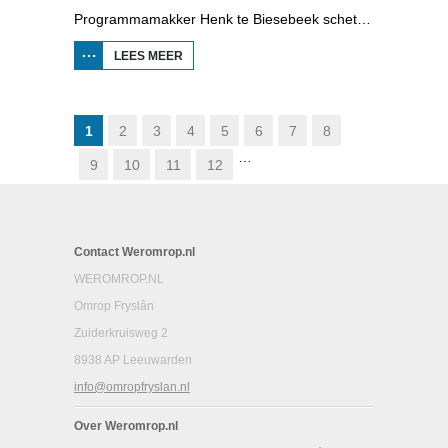
Programmamakker Henk te Biesebeek schetst in deze documentaire uit 2008 een portret van detectiveschrijver Havank, die in 1904 geboren werd in Leeuwarden als Hans van der Kallen. Zijn boeken in de Zwarte Beertjes-serie, met De Schaduw als hoofdpersoon, waren een groot succes. Na zijn dood in 1964 heeft schrijver/journalist Pieter Terpstra zijn schrijverij overgenomen en doorgezet, zo zijn er nog 24 boekjes uitgebracht. Daarna was het klaar, het verkocht niet meer, het was te wollig en te ouderwets.
LEES MEER
OVER DE
SCHADUM
VOOR HET
VOETLICHT:
HAVANK
1
2
3
4
5
6
7
8
…
9
10
11
12
Contact Weromrop.nl
WEROMROP.NL
Omrop Fryslân
Zuiderkruisweg 2
8938 AP Leeuwarden
info@omropfryslan.nl
Over Weromrop.nl