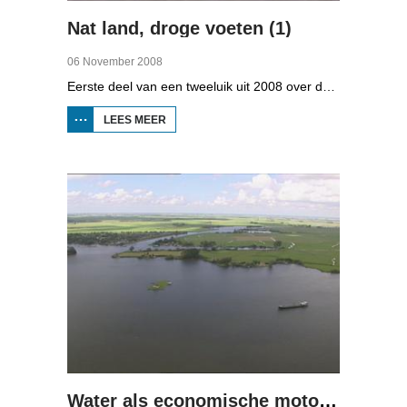
Nat land, droge voeten (1)
06 November 2008
Eerste deel van een tweeluik uit 2008 over de gevolgen van de klimaatveranderingen. Wat is nodig om in Fryslân ook in de toekomst droge voeten te houden? Hoeveel moeten de zeedijken worden verhoogd en wat is nodig om de Friese boezem 'klimaatproof' te maken?
LEES MEER
OVER
NAT
LAND,
DROGE
VOETEN
(1)
Water als economische motor (2)