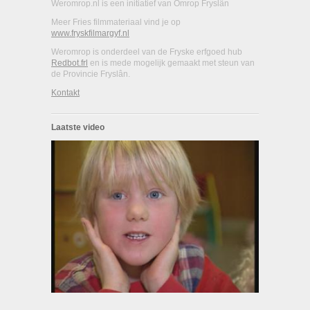
Weromrop.nl is een initiatief van Omrop Fryslân
Meer Fries filmmateriaal vind je op
www.fryskfilmargyf.nl
Weromrop is onderdeel van de Fryske erfgoed hub
Redbot.frl
en is mede mogelijk gemaakt met steun van
de Provincie Fryslân.
Kontakt
Laatste video