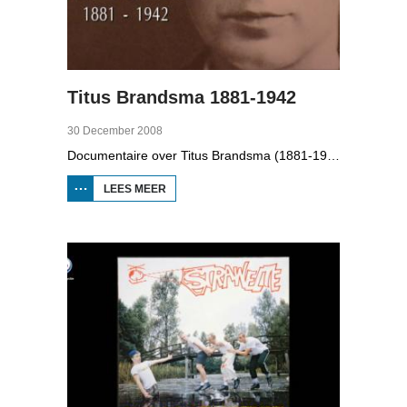
Titus Brandsma 1881-1942
30 December 2008
Documentaire over Titus Brandsma (1881-1942). Hij was pater bij de karmelieten, hoogleraar, publicist en verzetsstrijder. Hij werd omgebracht in een concentratiekamp. Gryt van Duinen praatte o.a. met Ton Crijnen die een boek over Titus Brandsma schreef. In 2022 werd Brandsma heilig verklaard.
LEES MEER
OVER TITUS
BRANDSMA
1881-1942