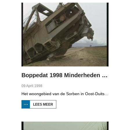
IN DUITSLAND
3
Boppedat 1998 Minderheden in Duitsland 4
09 April 1998
Het woongebied van de Sorben in Oost-Duitsland is voor een deel vernield door de bruinkoolindustrie. In de communistische tijd zijn er 79 Sorbische dorpen afgegraven voor de winning van bruinkool. En ook nu wordt er, voor het eerst sinds de Duitse hereniging, een dorpje bedreigd. Bruinkoolbedrijf Laubach wil over een paar jaar het dorp Horno slopen en afgraven, maar de bewoners verzetten zich uit alle macht.
LEES MEER
OVER
BOPPEDAT
1998
MINDERHEDEN
IN DUITSLAND
4