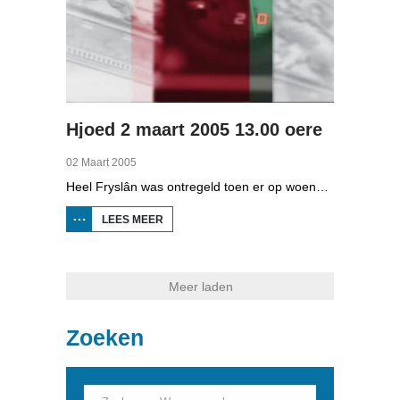
Hjoed 2 maart 2005 13.00 oere
02 Maart 2005
Heel Fryslân was ontregeld toen er op woensdag 2 maart 2005 een dik pak sneeuw viel. Omrop Fryslân kwam om 13.00 uur met een extra Hjoed.
LEES MEER
OVER
HJOED
2
MAART
2005
13.00
Meer laden
OERE
Zoeken