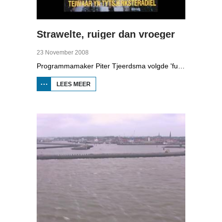
Strawelte, ruiger dan vroeger
23 November 2008
Programmamaker Piter Tjeerdsma volgde 'funpunk'-band Strawelte bij de voorbereidingen voor hun reünieconcerten in 2008. Ook met historische beelden van optredens in Litouwen in 1989 en het afscheidsconcert in Buitenpost in 1990.
LEES MEER
OVER
STRAWELTE,
RUIGER
DAN
VROEGER