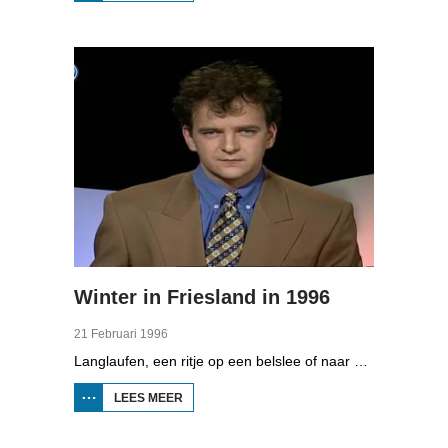
FEANEN-
TOCHT
EERNEWOUDE
Winter in Friesland in 1996
21 Februari 1996
Langlaufen, een ritje op een belslee of naar een ijskunstwerk te kijken. Eind februari 1996 waren er genoeg activiteiten in Friesland.
LEES MEER
OVER
WINTER IN
FRIESLAND
IN 1996