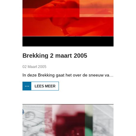
Brekking 2 maart 2005
02 Maart 2005
In deze Brekking gaat het over de sneeuw van 2 maart 2005. Hoe kwam de thuiszorg bij de klanten? Hoe verging het Rijkswaterstaat bij het sneeuwruimen? En wat heeft weerman Piet Paulusma te zeggen over de uitzonderlijke sneeuwval?
LEES MEER
OVER
BREKKING
2 MAART
2005