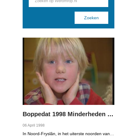
Pages
Boppedat 1998 Minderheden in Duitsland 1
06 April 1998
In Noord-Fryslân, in het uiterste noorden van Duitsland, spreken zo'n 8000 mensen Frasch. Die taal is familie van ons Fries. Omdat de groep Frasch-sprekers zo klein is, is het voor hen lastig om ook een levenspartner te vinden die ook Frasch spreekt. Zo komt het dat er op het vasteland van Noord-Fryslân nog maar een paar families zijn waar de man, de vrouw en de kinderen allemaal Frasch spreken. Verslaggever Onno Falkena was in het kader van het Duits-Nederlandse sjoernalistenstipendium twee maanden in Duitsland en ook een paar weken in Noord-Fryslân.