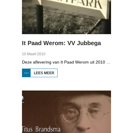
It Paad Werom: VV Jubbega
10 Maart 2010
Deze aflevering van It Paad Werom uit 2010 gaat over VV Jubbega in de jaren 1960. Toen stonden er een paar mannen op het veld die net even wat meer konden dan iemand anders, omdat ze altijd, maar dan ook altijd bezig waren met een balletje te trappen. Ze raken zo op elkaar ingespeeld, dat ze elkaar met de ogen dicht strakke ballen kunnen toespelen. Dat levert wat op: begin jaren zestig heeft Jubbega het beste zondagsvoetbalteam van Fryslân, dat speelt op het niveau wat nu de hoofdklasse is.
LEES MEER
OVER IT
PAAD
WEROM:
VV
JUBBEGA