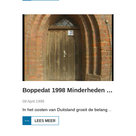
BOPPEDAT
1998
MINDERHEDEN
IN DUITSLAND
2
Boppedat 1998 Minderheden in Duitsland 3
08 April 1998
In het oosten van Duitsland groeit de belangstelling voor de folklore en tradities van de Sorbische minderheid. De Sorben zijn een Slavisch volk van 60.000 mensen in de deelstaten Brandenburg en Saksen in de vroegere DDR. Hoewel de belangstelling voor de cultuur groot is, gaat het niet goed met de Sorbische taal. In Brandenburg bijvoorbeeld, wordt de taal alleen nog maar gesproken door mensen van 60 jaar en ouder. Een volledig Sorbischtalige Kindergarten moet daar verandering in brengen.
LEES MEER
OVER
BOPPEDAT
1998
MINDERHEDEN