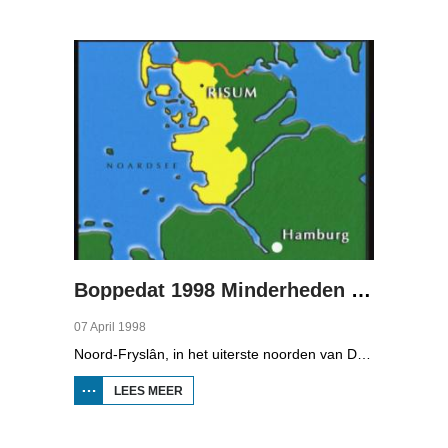
1998
MINDERHEDEN
IN DUITSLAND
1
Boppedat 1998 Minderheden in Duitsland 2
07 April 1998
Noord-Fryslân, in het uiterste noorden van Duitsland, is bijzonder rijk aan talen. Naast Duits en verschillende varianten van ons Fries, wordt er ook nog Deens gesproken en Plat-Duits. Veel Noord-Friezen beheersen de talen die in de streek worden gesproken, ook al zijn ze nog maar vijf jaar oud...
LEES MEER
OVER
BOPPEDAT
1998
MINDERHEDEN
IN DUITSLAND