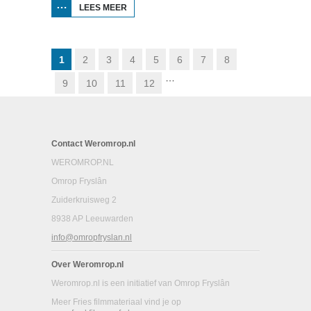
LEES MEER
OVER DE
SCHADUM
VOOR HET
VOETLICHT:
HAVANK
1
2
3
4
5
6
7
8
…
9
10
11
12
Contact Weromrop.nl
WEROMROP.NL
Omrop Fryslân
Zuiderkruisweg 2
8938 AP Leeuwarden
info@omropfryslan.nl
Over Weromrop.nl
Weromrop.nl is een initiatief van Omrop Fryslân
Meer Fries filmmateriaal vind je op