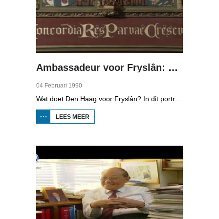
Ambassadeur voor Fryslân: Tweede Kamerlid Annemarie Jorritsma
04 Februari 1990
Wat doet Den Haag voor Fryslân? In dit portret zien we wat het VVD-Tweede Kamerlid Annemarie Jorritsma doet. Ze is met een aantal andere Kamerleden, Klaas Tuinstra (CDA) en Joop van den Berg (PvdA) bij een discussie voorafgaand aan de herdenking van de Slag bij Warns. We volgen haar in haar werk in Den Haag, bij een fractievergadering en zijn in de flat waar ze door de week woont. Ook zien we haar op bezoek gaan bij een bijeenkomst in Dokkum voor vrouwen.
LEES MEER
OVER
AMBASSADEUR
VOOR
FRYSLÂN:
TWEEDE
KAMERLID
ANNEMARIE
JORRITSMA