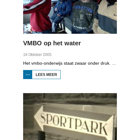
VMBO op het water
16 Oktober 2005
Het vmbo-onderwijs staat zwaar onder druk. Zo'n 15 procent van alle leerlingen verlaat de school zonder diploma. Toch zijn er ook scholen waar het ander is, zoals de Maritieme Academie in Harlingen. Omrop Fryslân volgde leerlingen Ynse Leenstra, Jan Steenstra, Jard Jissink en Marjoke van Es 24 uren lang.
LEES MEER
OVER
VMBO
OP
HET
WATER