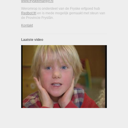
www.fryskfilmargyf.nl
Weromrop is onderdeel van de Fryske erfgoed hub
Redbot.frl
en is mede mogelijk gemaakt met steun van
de Provincie Fryslân.
Kontakt
Laatste video