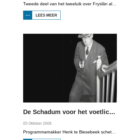
Tweede deel van het tweeluik over Fryslân als waterprovincie. In deze aflevering: nieuwe technologie om water te zuiveren, en hoe je daar een economisch model van maakt, dat wil zeggen, geld mee kunt verdienen.
LEES MEER
OVER WATER
ALS
ECONOMISCHE
MOTOR (2)
De Schadum voor het voetlicht: Havank
05 Oktober 2008
Programmamakker Henk te Biesebeek schetst in deze documentaire uit 2008 een portret van detectiveschrijver Havank, die in 1904 geboren werd in Leeuwarden als Hans van der Kallen. Zijn boeken in de Zwarte Beertjes-serie, met De Schaduw als hoofdpersoon, waren een groot succes. Na zijn dood in 1964 heeft schrijver/journalist Pieter Terpstra zijn schrijverij overgenomen en doorgezet, zo zijn er nog 24 boekjes uitgebracht. Daarna was het klaar, het verkocht niet meer, het was te wollig en te ouderwets.