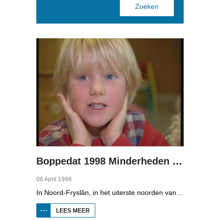
Pages
Boppedat 1998 Minderheden in Duitsland 1
06 April 1998
In Noord-Fryslân, in het uiterste noorden van Duitsland, spreken zo'n 8000 mensen Frasch. Die taal is familie van ons Fries. Omdat de groep Frasch-sprekers zo klein is, is het voor hen lastig om ook een levenspartner te vinden die ook Frasch spreekt. Zo komt het dat er op het vasteland van Noord-Fryslân nog maar een paar families zijn waar de man, de vrouw en de kinderen allemaal Frasch spreken. Verslaggever Onno Falkena was in het kader van het Duits-Nederlandse sjoernalistenstipendium twee maanden in Duitsland en ook een paar weken in Noord-Fryslân.
LEES MEER
OVER
BOPPEDAT