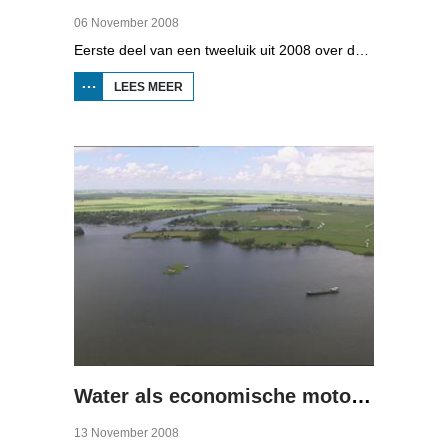
06 November 2008
Eerste deel van een tweeluik uit 2008 over de gevolgen van de klimaatveranderingen. Wat is nodig om in Fryslân ook in de toekomst droge voeten te houden? Hoeveel moeten de zeedijken worden verhoogd en wat is nodig om de Friese boezem 'klimaatproof' te maken?
LEES MEER
OVER
NAT
LAND,
DROGE
VOETEN
(1)
Water als economische motor (2)
13 November 2008