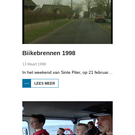
Biikebrennen 1998
13 Maart 1998
In het weekend van Sinte Piter, op 21 februari 1998, begroeten de Noord-Friezen elk jaar het voorjaar met tientallen grote vuren. Ze noemen het 'biikebrennen' en het is het belangrijkste Noord-Friese feest. De Noord-Friese taal die in Sleeswijk-Holstein door tienduizend mensen wordt gesproken, speelt een belangrijke rol bij het biikebrennen.
LEES MEER
OVER
BIIKEBRENNEN
1998