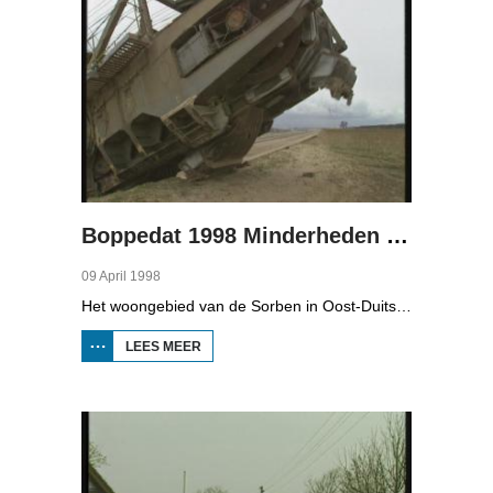
Boppedat 1998 Minderheden in Duitsland 4
09 April 1998
Het woongebied van de Sorben in Oost-Duitsland is voor een deel vernield door de bruinkoolindustrie. In de communistische tijd zijn er 79 Sorbische dorpen afgegraven voor de winning van bruinkool. En ook nu wordt er, voor het eerst sinds de Duitse hereniging, een dorpje bedreigd. Bruinkoolbedrijf Laubach wil over een paar jaar het dorp Horno slopen en afgraven, maar de bewoners verzetten zich uit alle macht.
LEES MEER
OVER
BOPPEDAT
1998
MINDERHEDEN
IN DUITSLAND
4