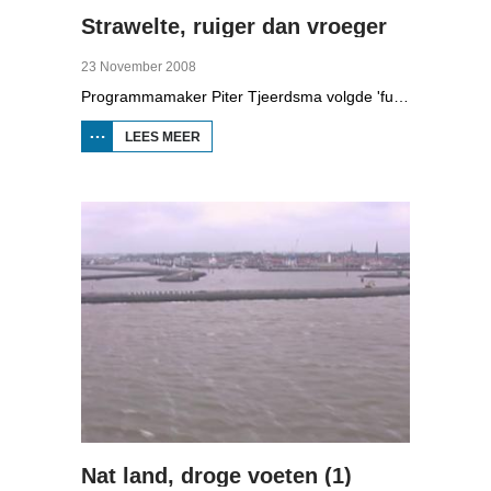
Strawelte, ruiger dan vroeger
23 November 2008
Programmamaker Piter Tjeerdsma volgde 'funpunk'-band Strawelte bij de voorbereidingen voor hun reünieconcerten in 2008. Ook met historische beelden van optredens in Litouwen in 1989 en het afscheidsconcert in Buitenpost in 1990.
LEES MEER
OVER
STRAWELTE,
RUIGER
DAN
VROEGER
Nat land, droge voeten (1)