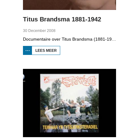
Titus Brandsma 1881-1942
30 December 2008
Documentaire over Titus Brandsma (1881-1942). Hij was pater bij de karmelieten, hoogleraar, publicist en verzetsstrijder. Hij werd omgebracht in een concentratiekamp. Gryt van Duinen praatte o.a. met Ton Crijnen die een boek over Titus Brandsma schreef. In 2022 werd Brandsma heilig verklaard.
LEES MEER
OVER TITUS
BRANDSMA
1881-1942