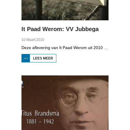
It Paad Werom: VV Jubbega
10 Maart 2010
Deze aflevering van It Paad Werom uit 2010 gaat over VV Jubbega in de jaren 1960. Toen stonden er een paar mannen op het veld die net even wat meer konden dan iemand anders, omdat ze altijd, maar dan ook altijd bezig waren met een balletje te trappen. Ze raken zo op elkaar ingespeeld, dat ze elkaar met de ogen dicht strakke ballen kunnen toespelen. Dat levert wat op: begin jaren zestig heeft Jubbega het beste zondagsvoetbalteam van Fryslân, dat speelt op het niveau wat nu de hoofdklasse is.
LEES MEER
OVER IT
PAAD
WEROM:
VV
JUBBEGA