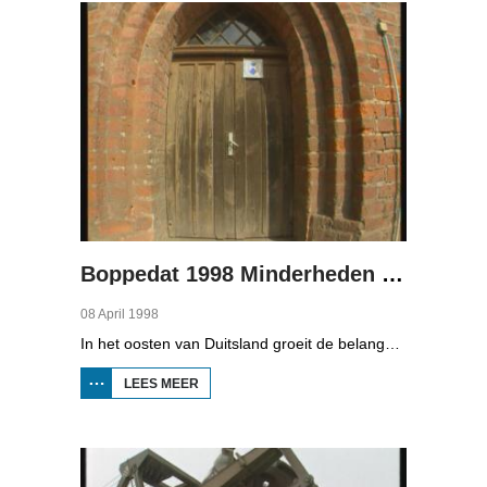
2
Boppedat 1998 Minderheden in Duitsland 3
08 April 1998
In het oosten van Duitsland groeit de belangstelling voor de folklore en tradities van de Sorbische minderheid. De Sorben zijn een Slavisch volk van 60.000 mensen in de deelstaten Brandenburg en Saksen in de vroegere DDR. Hoewel de belangstelling voor de cultuur groot is, gaat het niet goed met de Sorbische taal. In Brandenburg bijvoorbeeld, wordt de taal alleen nog maar gesproken door mensen van 60 jaar en ouder. Een volledig Sorbischtalige Kindergarten moet daar verandering in brengen.
LEES MEER
OVER
BOPPEDAT
1998
MINDERHEDEN
IN DUITSLAND
3