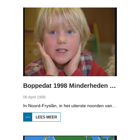
Pages
Boppedat 1998 Minderheden in Duitsland 1
06 April 1998
In Noord-Fryslân, in het uiterste noorden van Duitsland, spreken zo'n 8000 mensen Frasch. Die taal is familie van ons Fries. Omdat de groep Frasch-sprekers zo klein is, is het voor hen lastig om ook een levenspartner te vinden die ook Frasch spreekt. Zo komt het dat er op het vasteland van Noord-Fryslân nog maar een paar families zijn waar de man, de vrouw en de kinderen allemaal Frasch spreken. Verslaggever Onno Falkena was in het kader van het Duits-Nederlandse sjoernalistenstipendium twee maanden in Duitsland en ook een paar weken in Noord-Fryslân.
LEES MEER
OVER
BOPPEDAT
1998
MINDERHEDEN
IN DUITSLAND
1