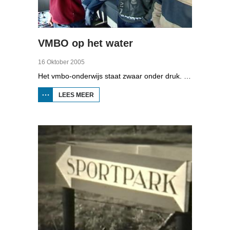
VMBO op het water
16 Oktober 2005
Het vmbo-onderwijs staat zwaar onder druk. Zo'n 15 procent van alle leerlingen verlaat de school zonder diploma. Toch zijn er ook scholen waar het ander is, zoals de Maritieme Academie in Harlingen. Omrop Fryslân volgde leerlingen Ynse Leenstra, Jan Steenstra, Jard Jissink en Marjoke van Es 24 uren lang.
LEES MEER
OVER
VMBO
OP
HET
WATER