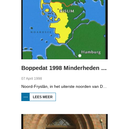
Boppedat 1998 Minderheden in Duitsland 2
07 April 1998
Noord-Fryslân, in het uiterste noorden van Duitsland, is bijzonder rijk aan talen. Naast Duits en verschillende varianten van ons Fries, wordt er ook nog Deens gesproken en Plat-Duits. Veel Noord-Friezen beheersen de talen die in de streek worden gesproken, ook al zijn ze nog maar vijf jaar oud...
LEES MEER
OVER
BOPPEDAT
1998
MINDERHEDEN
IN DUITSLAND
2