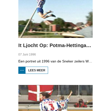
It Ljocht Op: Potma-Hettinga-Potma
07 Juni 1996
Een portret uit 1996 van de Sneker zeilers Willem Nico Potma, Frank Hettinga en Gerhard Potma, die in dat jaar uitkomen in de soling-klasse op de Olympische Spelen. In 1992 deden ze in de Flying Dutchman-klasse mee aan de Olympische Spelen in Barcelona.
LEES MEER
OVER IT
LJOCHT
OP:
POTMA-
HETTINGA-
POTMA