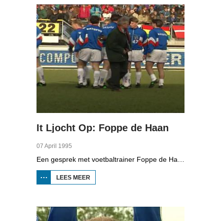
It Ljocht Op: Foppe de Haan
07 April 1995
Een gesprek met voetbaltrainer Foppe de Haan van SC Heerenveen bij Foppe thuis in Akkrum en langs de lijn.
LEES MEER
OVER IT
LJOCHT
OP:
FOPPE
DE
HAAN