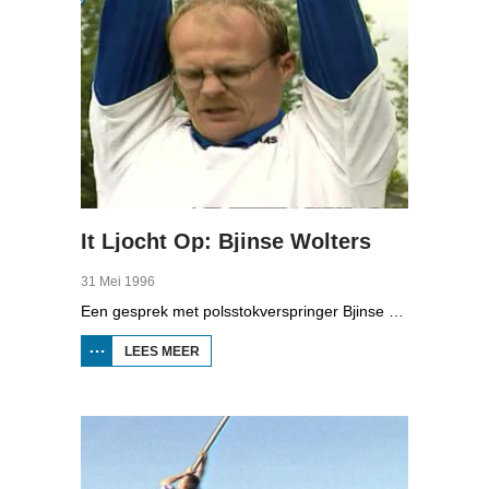
It Ljocht Op: Bjinse Wolters
31 Mei 1996
Een gesprek met polsstokverspringer Bjinse Wolters. We zien hoe hij thuis aan het trainen is.
LEES MEER
OVER IT
LJOCHT
OP:
BJINSE
WOLTERS