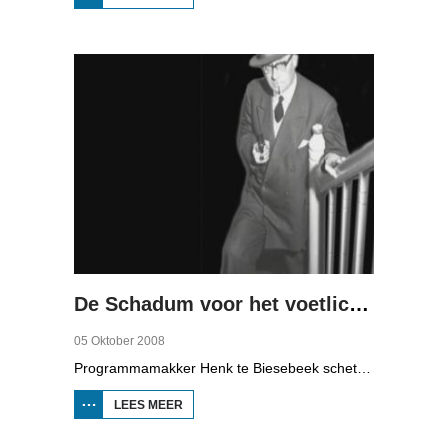
ALS
ECONOMISCHE
MOTOR (2)
De Schadum voor het voetlicht: Havank
05 Oktober 2008
Programmamakker Henk te Biesebeek schetst in deze documentaire uit 2008 een portret van detectiveschrijver Havank, die in 1904 geboren werd in Leeuwarden als Hans van der Kallen. Zijn boeken in de Zwarte Beertjes-serie, met De Schaduw als hoofdpersoon, waren een groot succes. Na zijn dood in 1964 heeft schrijver/journalist Pieter Terpstra zijn schrijverij overgenomen en doorgezet, zo zijn er nog 24 boekjes uitgebracht. Daarna was het klaar, het verkocht niet meer, het was te wollig en te ouderwets.
LEES MEER
OVER DE
SCHADUM
VOOR HET
VOETLICHT: