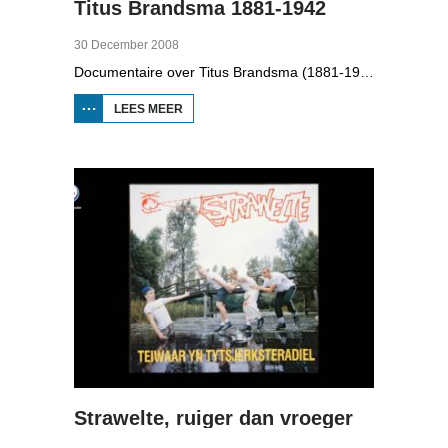
Titus Brandsma 1881-1942
30 December 2008
Documentaire over Titus Brandsma (1881-1942). Hij was pater bij de karmelieten, hoogleraar, publicist en verzetsstrijder. Hij werd omgebracht in een concentratiekamp. Gryt van Duinen praatte o.a. met Ton Crijnen die een boek over Titus Brandsma schreef. In 2022 werd Brandsma heilig verklaard.
LEES MEER
OVER TITUS
BRANDSMA
1881-1942
Strawelte, ruiger dan vroeger