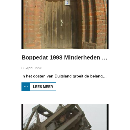
Boppedat 1998 Minderheden in Duitsland 3
08 April 1998
In het oosten van Duitsland groeit de belangstelling voor de folklore en tradities van de Sorbische minderheid. De Sorben zijn een Slavisch volk van 60.000 mensen in de deelstaten Brandenburg en Saksen in de vroegere DDR. Hoewel de belangstelling voor de cultuur groot is, gaat het niet goed met de Sorbische taal. In Brandenburg bijvoorbeeld, wordt de taal alleen nog maar gesproken door mensen van 60 jaar en ouder. Een volledig Sorbischtalige Kindergarten moet daar verandering in brengen.
LEES MEER
OVER
BOPPEDAT
1998
MINDERHEDEN
IN DUITSLAND
3