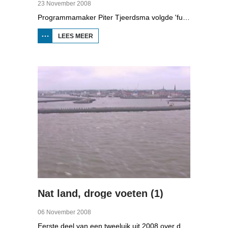
23 November 2008
Programmamaker Piter Tjeerdsma volgde 'funpunk'-band Strawelte bij de voorbereidingen voor hun reünieconcerten in 2008. Ook met historische beelden van optredens in Litouwen in 1989 en het afscheidsconcert in Buitenpost in 1990.
LEES MEER
OVER
STRAWELTE,
RUIGER
DAN
VROEGER
Nat land, droge voeten (1)
06 November 2008
Eerste deel van een tweeluik uit 2008 over de gevolgen van de klimaatveranderingen. Wat is nodig om in Fryslân ook in de toekomst droge voeten te houden? Hoeveel moeten de zeedijken worden verhoogd en wat is nodig om de Friese boezem 'klimaatproof' te maken?