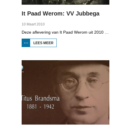
It Paad Werom: VV Jubbega
10 Maart 2010
Deze aflevering van It Paad Werom uit 2010 gaat over VV Jubbega in de jaren 1960. Toen stonden er een paar mannen op het veld die net even wat meer konden dan iemand anders, omdat ze altijd, maar dan ook altijd bezig waren met een balletje te trappen. Ze raken zo op elkaar ingespeeld, dat ze elkaar met de ogen dicht strakke ballen kunnen toespelen. Dat levert wat op: begin jaren zestig heeft Jubbega het beste zondagsvoetbalteam van Fryslân, dat speelt op het niveau wat nu de hoofdklasse is.
LEES MEER
OVER IT
PAAD
WEROM:
VV
JUBBEGA