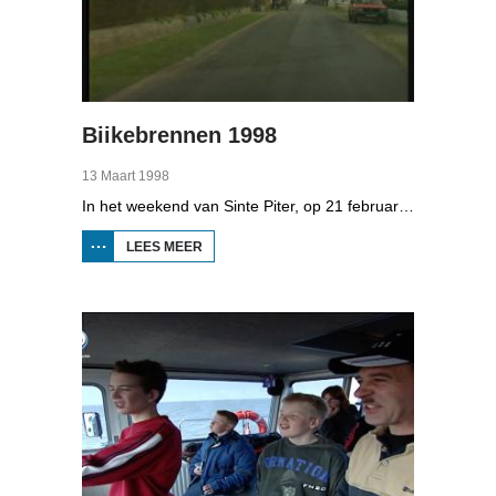
Biikebrennen 1998
13 Maart 1998
In het weekend van Sinte Piter, op 21 februari 1998, begroeten de Noord-Friezen elk jaar het voorjaar met tientallen grote vuren. Ze noemen het 'biikebrennen' en het is het belangrijkste Noord-Friese feest. De Noord-Friese taal die in Sleeswijk-Holstein door tienduizend mensen wordt gesproken, speelt een belangrijke rol bij het biikebrennen.
LEES MEER
OVER
BIIKEBRENNEN
1998