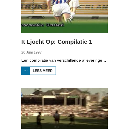
It Ljocht Op: Compilatie 1
20 Juni 1997
Een compilatie van verschillende afleveringen van It Ljocht Op, met: veldrijder Gretienus Gommers, voetballer Jon Dahl Tomasson, kaatser Chris Wassenaar, schaatstrainer Henk Gemser en ijsspeedwayer Tjitte Bootsma.
LEES MEER
OVER IT
LJOCHT OP:
COMPILATIE
1