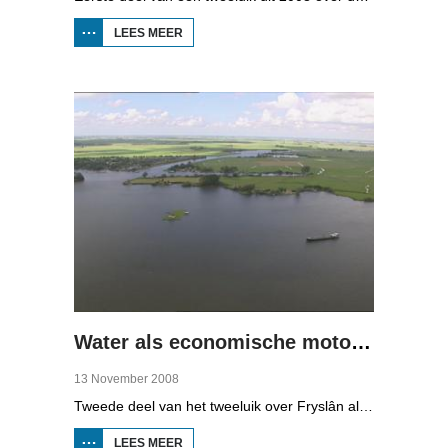
LEES MEER
OVER
NAT
LAND,
DROGE
VOETEN
(1)
Water als economische motor (2)
13 November 2008
Tweede deel van het tweeluik over Fryslân als waterprovincie. In deze aflevering: nieuwe technologie om water te zuiveren, en hoe je daar een economisch model van maakt, dat wil zeggen, geld mee kunt verdienen.
LEES MEER
OVER WATER