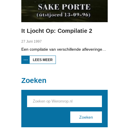
It Ljocht Op: Compilatie 2
27 Juni 1997
Een compilatie van verschillende afleveringen van It Ljocht Op, met: polsstokverspringer Marcel Nijboer, sterke man Tjalling van de Bosch, kaatser Sake Porte, springruiter Hester Klompmaker, en voetballer Pieter Huistra.
LEES MEER
OVER IT
LJOCHT OP:
COMPILATIE
2
Zoeken