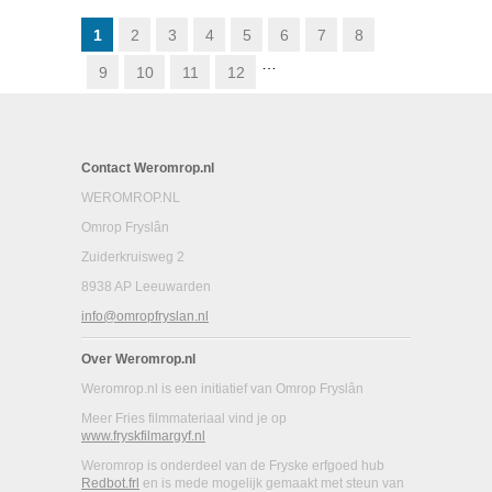
HAVANK
1
2
3
4
5
6
7
8
…
9
10
11
12
Contact Weromrop.nl
WEROMROP.NL
Omrop Fryslân
Zuiderkruisweg 2
8938 AP Leeuwarden
info@omropfryslan.nl
Over Weromrop.nl
Weromrop.nl is een initiatief van Omrop Fryslân
Meer Fries filmmateriaal vind je op
www.fryskfilmargyf.nl
Weromrop is onderdeel van de Fryske erfgoed hub
Redbot.frl
en is mede mogelijk gemaakt met steun van