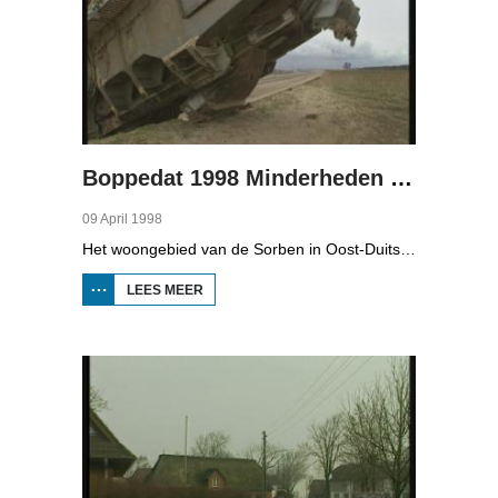
Boppedat 1998 Minderheden in Duitsland 4
09 April 1998
Het woongebied van de Sorben in Oost-Duitsland is voor een deel vernield door de bruinkoolindustrie. In de communistische tijd zijn er 79 Sorbische dorpen afgegraven voor de winning van bruinkool. En ook nu wordt er, voor het eerst sinds de Duitse hereniging, een dorpje bedreigd. Bruinkoolbedrijf Laubach wil over een paar jaar het dorp Horno slopen en afgraven, maar de bewoners verzetten zich uit alle macht.
LEES MEER
OVER
BOPPEDAT
1998
MINDERHEDEN
IN DUITSLAND
4