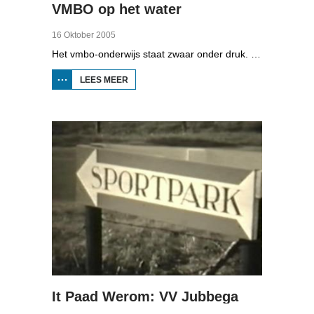
VMBO op het water
16 Oktober 2005
Het vmbo-onderwijs staat zwaar onder druk. Zo'n 15 procent van alle leerlingen verlaat de school zonder diploma. Toch zijn er ook scholen waar het ander is, zoals de Maritieme Academie in Harlingen. Omrop Fryslân volgde leerlingen Ynse Leenstra, Jan Steenstra, Jard Jissink en Marjoke van Es 24 uren lang.
LEES MEER
OVER
VMBO
OP
HET
WATER
It Paad Werom: VV Jubbega