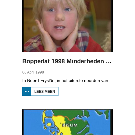
Boppedat 1998 Minderheden in Duitsland 1
06 April 1998
In Noord-Fryslân, in het uiterste noorden van Duitsland, spreken zo'n 8000 mensen Frasch. Die taal is familie van ons Fries. Omdat de groep Frasch-sprekers zo klein is, is het voor hen lastig om ook een levenspartner te vinden die ook Frasch spreekt. Zo komt het dat er op het vasteland van Noord-Fryslân nog maar een paar families zijn waar de man, de vrouw en de kinderen allemaal Frasch spreken. Verslaggever Onno Falkena was in het kader van het Duits-Nederlandse sjoernalistenstipendium twee maanden in Duitsland en ook een paar weken in Noord-Fryslân.
LEES MEER
OVER
BOPPEDAT
1998
MINDERHEDEN
IN DUITSLAND
1