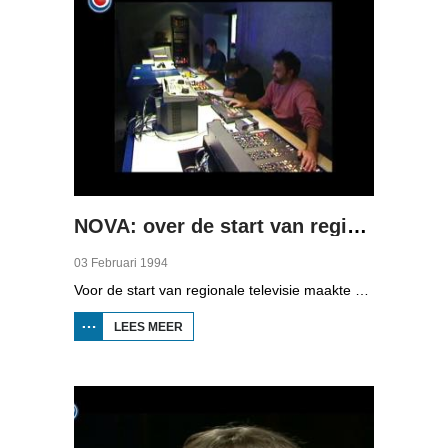
NOVA: over de start van regionale televisie
03 Februari 1994
Voor de start van regionale televisie maakte NOVA, het actualiteitenprogramma van de NOS, daar een reportage over. De verslaggever, die zich afvraagt of er wel genoeg nieuws zal zijn in Fryslân om elke dag een programma te maken, kijkt achter de schermen bij de redactievergaderingen, en gaat met Gerard van der Veer op pad die een item maakt over Houtigehage dat geen sporthal krijgt. Verder zijn beelden te zien van de redactie, de montage, het oefenen van de uitzending en de regieruimte. 'Friezen om utens' Heinze Bakker en Pia Dijkstra geven hun visie.
LEES MEER
OVER
NOVA:
OVER DE
START VAN
REGIONALE
TELEVISIE