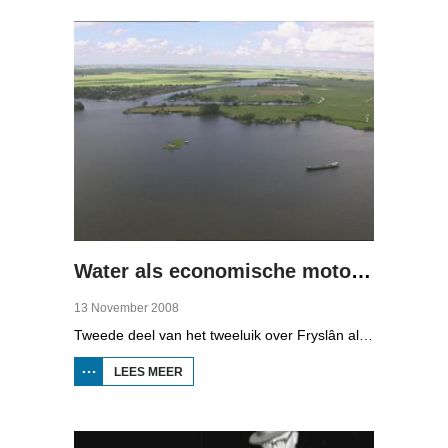
DROGE
VOETEN
(1)
Water als economische motor (2)
13 November 2008
Tweede deel van het tweeluik over Fryslân als waterprovincie. In deze aflevering: nieuwe technologie om water te zuiveren, en hoe je daar een economisch model van maakt, dat wil zeggen, geld mee kunt verdienen.
LEES MEER
OVER WATER
ALS
ECONOMISCHE
MOTOR (2)