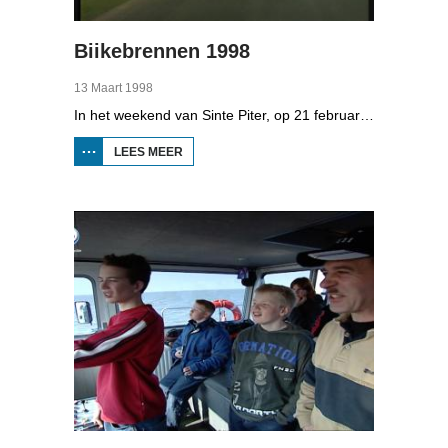
Biikebrennen 1998
13 Maart 1998
In het weekend van Sinte Piter, op 21 februari 1998, begroeten de Noord-Friezen elk jaar het voorjaar met tientallen grote vuren. Ze noemen het 'biikebrennen' en het is het belangrijkste Noord-Friese feest. De Noord-Friese taal die in Sleeswijk-Holstein door tienduizend mensen wordt gesproken, speelt een belangrijke rol bij het biikebrennen.
LEES MEER
OVER
BIIKEBRENNEN
1998