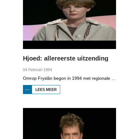
Hjoed: allereerste uitzending
04 Februari 1994
Omrop Fryslân begon in 1994 met regionale televisie. De allereerste uitzending was op 4 februari, gepresenteerd door Dieuwke Kroese. Daarin zit een reportage over de komst van de zoutfabriek Frima in Harlingen dat werk gaat bieden aan 60 mensen. Bij Wijnaldum zit veel zout in de grond waar geboord wordt. Ook is een verslag van de nieuwbouw van het Abe Lenstra stadion in Heerenveen. Daarvan is het hoogste punt bereikt. De voetbalclub wil met een publieksactie een deel van het geld ophalen bij de fans.
LEES MEER
OVER HJOED:
ALLEREERSTE
UITZENDING