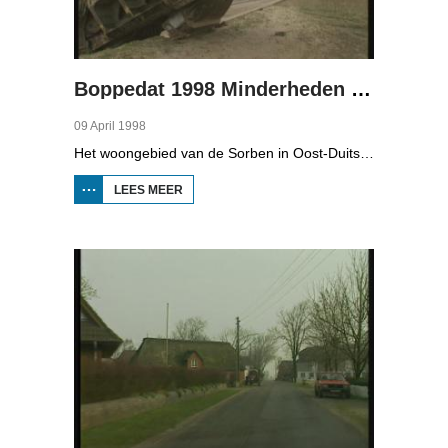
Boppedat 1998 Minderheden in Duitsland 4
09 April 1998
Het woongebied van de Sorben in Oost-Duitsland is voor een deel vernield door de bruinkoolindustrie. In de communistische tijd zijn er 79 Sorbische dorpen afgegraven voor de winning van bruinkool. En ook nu wordt er, voor het eerst sinds de Duitse hereniging, een dorpje bedreigd. Bruinkoolbedrijf Laubach wil over een paar jaar het dorp Horno slopen en afgraven, maar de bewoners verzetten zich uit alle macht.
LEES MEER
OVER
BOPPEDAT
1998
MINDERHEDEN
IN DUITSLAND
4