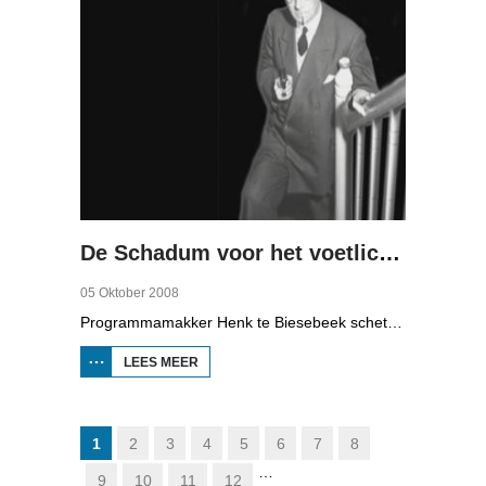
De Schadum voor het voetlicht: Havank
05 Oktober 2008
Programmamakker Henk te Biesebeek schetst in deze documentaire uit 2008 een portret van detectiveschrijver Havank, die in 1904 geboren werd in Leeuwarden als Hans van der Kallen. Zijn boeken in de Zwarte Beertjes-serie, met De Schaduw als hoofdpersoon, waren een groot succes. Na zijn dood in 1964 heeft schrijver/journalist Pieter Terpstra zijn schrijverij overgenomen en doorgezet, zo zijn er nog 24 boekjes uitgebracht. Daarna was het klaar, het verkocht niet meer, het was te wollig en te ouderwets.
LEES MEER
OVER DE
SCHADUM
VOOR HET
VOETLICHT:
HAVANK
1
2
3
4
5
6
7
8
…
9
10
11
12