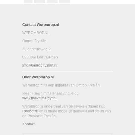
Contact Weromrop.nl
WEROMROP.NL
Omrop Fryslân
Zuiderkruisweg 2
8938 AP Leeuwarden
info@omropfryslan.nl
Over Weromrop.nl
Weromrop.nl is een initiatief van Omrop Fryslân
Meer Fries filmmateriaal vind je op
www.fryskfilmargyf.nl
Weromrop is onderdeel van de Fryske erfgoed hub
Redbot.frl
en is mede mogelijk gemaakt met steun van
de Provincie Fryslân.
Kontakt