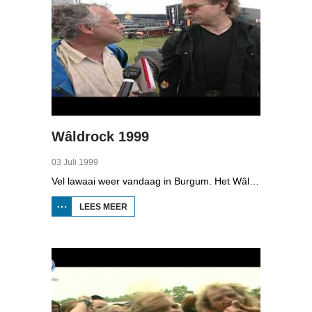
Wâldrock 1999
03 Juli 1999
Vel lawaai weer vandaag in Burgum. Het Wâldrockfestival ging daar vanmiddag los. Zo'n 5.000 hardcore en heavymetalfans kwamen op het festival af. Zo'n 2.500 mensen minder dan vorig jaar. Onder de bezoekers wel een speciale trouwens. Aad Bos van de arbeidsinspectie. Hij controleert het festival op veiligheid, arbeidsuren en uiteraard op decibels. In de stromende regen komen de mensen binnen. Niet leuk natuurlijk, maar de muziek maakt veel goed. Want daar gaat het ze om. En ook Bos. Hij loopt al een paar dagen op het festivalterrein.
LEES MEER
OVER
WÂLDROCK
1999