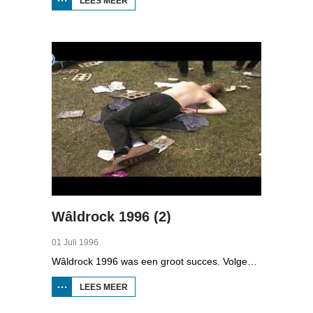
LEES MEER
OVER
WÂLDROCK
1994 (2)
Wâldrock 1996 (2)
01 Juli 1996
Wâldrock 1996 was een groot succes. Volgens de organisatie gingen er zaterdag bijna 10.000 mensen door de poorten van het festivalterrein bij Burgum. De Friese, Nederlandse maar ook veel Duitse liefhebbers van heavy metal kwamen op het programma af dat de organisatie van de negende editie van Wâldrock had samengesteld. Bij de kassa werd streng gecontroleerd op verboden wapenbezit. Al gauw ging het programma los. Wie het headbangen en zingen wat te veel werd kon op de camping naast het festivalterrein bijkomen. 's Avonds was het hoogtepunt van het festival met topacts zoals Slayer.
LEES MEER
OVER
WÂLDROCK
1996 (2)