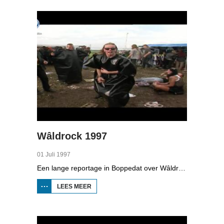
Wâldrock 1997
01 Juli 1997
Een lange reportage in Boppedat over Wâldrock bij Burgum. Op het podium staan bands als The Gathering, Cradle of Filth, Biohazard, Rammstein en als afsluiter Megadeth. Duizenden bezoekers gaan uit hun dak met bierdrinken, headbangen en crowdsurfen.
LEES MEER
OVER
WÂLDROCK
1997