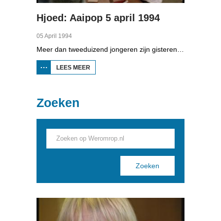
Hjoed: Aaipop 5 april 1994
05 April 1994
Meer dan tweeduizend jongeren zijn gisteren op Aaipop geweest. Dat zijn weer een paar honderd meer dan vorig jaar. De organisatie van dit grote paaspopfestival in Nijland noemt de achtste editie een succes.
LEES MEER
OVER
HJOED:
AAIPOP
5 APRIL
1994
Zoeken
Pages