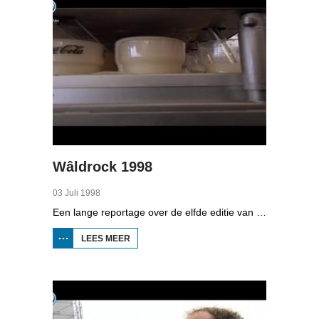
Wâldrock 1998
03 Juli 1998
Een lange reportage over de elfde editie van Wâldrock bij Burgum. Er zijn 8.000 bezoekers op afgekomen. Het is slecht weer, door de regen is het terrein veranderd in een modderbad. Aan het festival werken 300 vrijwilligers mee, bij de bar, ingang of voor het podium. De meesten doen het al een paar jaar en nemen er speciaal vrij voor. Ze vinden met name de sfeer mooi. Optredende bands zijn onder andere Soulfly en Dream Theater.
LEES MEER
OVER
WÂLDROCK
1998