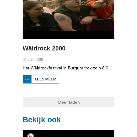
Wâldrock 2000
01 Juli 2000
Het Wâldrockfestival in Burgum trok zo'n 8.000 mensen. Wâldrock hoeft wat de organisatie betreft ook niet een massaal festival te worden. Daarmee hoopt de organisatie ongelukken zoals op het Roskildefestival in Denemarken ook te voorkomen. Zoals elk jaar mag ook dit jaar een Friese band het festival openen. Dit jaar is dat de groep Artvist uit Drachten. Een groep die rap-metal met wat hard-core er door heen speelt. Erg beroemd zijn ze nog niet, maar het ziet er goed voor ze uit.
LEES MEER
OVER
WÂLDROCK
2000
Meer laden
Bekijk ook