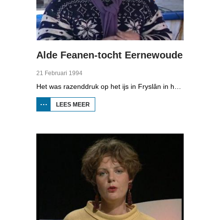
Alde Feanen-tocht Eernewoude
21 Februari 1994
Het was razenddruk op het ijs in Fryslân in het voorjaar van 1994. Toertochten werden druk bezocht door schaatsers uit het hele land die van het ijs wilden genieten. Zo ook de Alde Feanen-tocht in Eernewoude. De organisatie verwachtte tienduizend schaatsers, maar er kwamen veel meer.
LEES MEER
OVER ALDE
FEANEN-
TOCHT
EERNEWOUDE