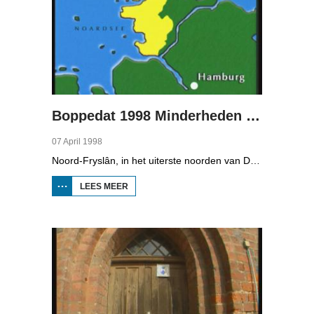
Boppedat 1998 Minderheden in Duitsland 2
07 April 1998
Noord-Fryslân, in het uiterste noorden van Duitsland, is bijzonder rijk aan talen. Naast Duits en verschillende varianten van ons Fries, wordt er ook nog Deens gesproken en Plat-Duits. Veel Noord-Friezen beheersen de talen die in de streek worden gesproken, ook al zijn ze nog maar vijf jaar oud...
LEES MEER
OVER
BOPPEDAT
1998
MINDERHEDEN
IN DUITSLAND
2