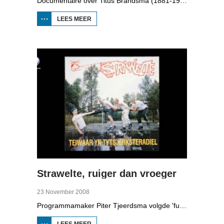
Documentaire over Titus Brandsma (1881-1942). Hij was pater bij de karmelieten, hoogleraar, publicist en verzetsstrijder. Hij werd omgebracht in een concentratiekamp. Gryt van Duinen praatte o.a. met Ton Crijnen die een boek over Titus Brandsma schreef. In 2022 werd Brandsma heilig verklaard.
LEES MEER
OVER TITUS
BRANDSMA
1881-1942
Strawelte, ruiger dan vroeger
23 November 2008
Programmamaker Piter Tjeerdsma volgde 'funpunk'-band Strawelte bij de voorbereidingen voor hun reünieconcerten in 2008. Ook met historische beelden van optredens in Litouwen in 1989 en het afscheidsconcert in Buitenpost in 1990.
LEES MEER
OVER