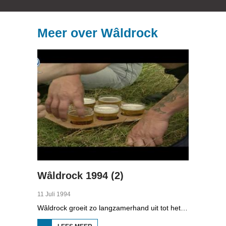
Meer over Wâldrock
Wâldrock 1994 (2)
11 Juli 1994
Wâldrock groeit zo langzamerhand uit tot het grootste popfestival van Fryslân. 4.000 heavy-metalfans kwamen zaterdag naar de Simmerdyk bij Burgum, en dat was 1.000 meer dan vorig jaar. Negen bands, met name uit het buitenland, ragden er op los. Maar Wâldrock is vooral ook een ontmoetingsplek, voor mensen die allemaal dezelfde levensstijl aanhangen: metal.