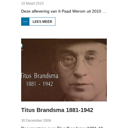
10 Maart 2010
Deze aflevering van It Paad Werom uit 2010 gaat over VV Jubbega in de jaren 1960. Toen stonden er een paar mannen op het veld die net even wat meer konden dan iemand anders, omdat ze altijd, maar dan ook altijd bezig waren met een balletje te trappen. Ze raken zo op elkaar ingespeeld, dat ze elkaar met de ogen dicht strakke ballen kunnen toespelen. Dat levert wat op: begin jaren zestig heeft Jubbega het beste zondagsvoetbalteam van Fryslân, dat speelt op het niveau wat nu de hoofdklasse is.
LEES MEER
OVER IT
PAAD
WEROM:
VV
JUBBEGA
Titus Brandsma 1881-1942
30 December 2008