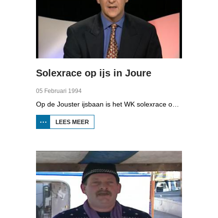
Solexrace op ijs in Joure
05 Februari 1994
Op de Jouster ijsbaan is het WK solexrace op ijs. Dertig deelnemers, lid van de club AOW (Altijd Onder Weg) doen mee aan de wedstrijd. Plezier is belangrijker dan winnen. Het gaat niet zo snel, want het ijs is zo glad dat de bestuurders met hun voeten moeten remmen.
LEES MEER
OVER
SOLEXRACE
OP IJS IN
JOURE