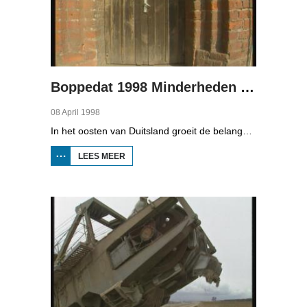
Boppedat 1998 Minderheden in Duitsland 3
08 April 1998
In het oosten van Duitsland groeit de belangstelling voor de folklore en tradities van de Sorbische minderheid. De Sorben zijn een Slavisch volk van 60.000 mensen in de deelstaten Brandenburg en Saksen in de vroegere DDR. Hoewel de belangstelling voor de cultuur groot is, gaat het niet goed met de Sorbische taal. In Brandenburg bijvoorbeeld, wordt de taal alleen nog maar gesproken door mensen van 60 jaar en ouder. Een volledig Sorbischtalige Kindergarten moet daar verandering in brengen.
LEES MEER
OVER
BOPPEDAT
1998
MINDERHEDEN
IN DUITSLAND
3