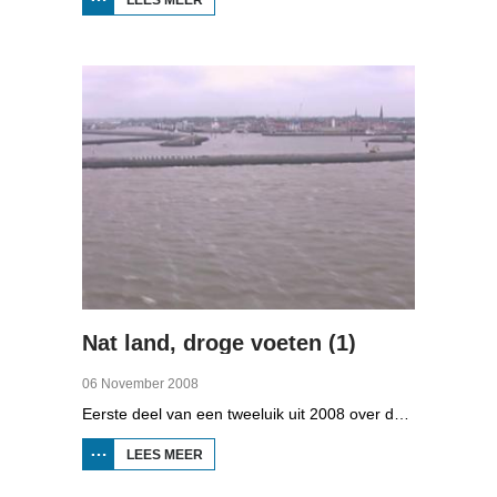
STRAWELTE,
RUIGER
DAN
VROEGER
Nat land, droge voeten (1)
06 November 2008
Eerste deel van een tweeluik uit 2008 over de gevolgen van de klimaatveranderingen. Wat is nodig om in Fryslân ook in de toekomst droge voeten te houden? Hoeveel moeten de zeedijken worden verhoogd en wat is nodig om de Friese boezem 'klimaatproof' te maken?
LEES MEER
OVER
NAT
LAND,