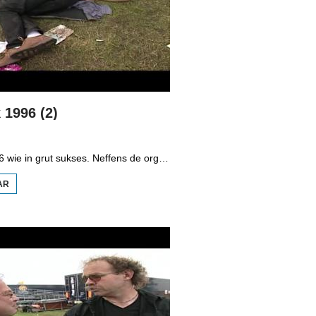
 1996 (2)
Wâldrock 1996 wie in grut sukses. Neffens de organisaasje gienen der sneon hast 10.000 minsken troch de poarten fan it festivalterrein by Burgum. De Fryske, Nederlânske mar ek in protte Dútske leafhawwers fan heavy metal kamen op it programma ôf dat de organisaasje fan de njoggende edysje fan Wâldrock gearstald hie. By de kassa waard strang kontrolearre op ferbean wapenbesit. Al gau gie it programma los. Wa't it skodholjen, headbangen en sjongen wat te folle waard koe op de kamping njonken it festivalterrein wat bekomme. Jûns wie it hichtepunt fan it festival mei topacts lykas Slayer.
AR
OER
WÂLDROCK
1996 (2)