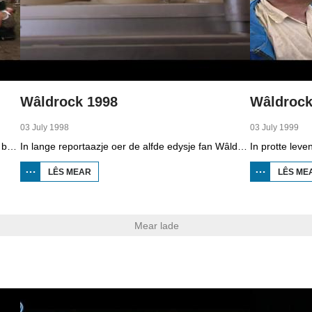
Wâldrock 1998
Wâldrock
03 July 1998
03 July 1999
In lange reportaazje yn Boppedat oer Wâldrock by Burgum. Op it poadium steane bands as The Gathering, Cradle of Filth, Biohazard, Rammstein en as ôfsluter Megadeth. Tûzenen besikers geane út har dak mei biersûpe, headbange en crowdsurfe.
In lange reportaazje oer de alfde edysje fan Wâldrock by Burgum. Der binne 8.000 besikers op ôfkaam. It is min waar, troch de rein is it terrein feroare yn in modderbad. Oan it festival wurkje 300 frijwilligers mei, by de bar, yngong of foar it poadium. De measten dogge it al in tal jierren en nimme der spesjaal frij foar. Se fine benammen de sfear moai. Optredende bands binne ûnder oare Soulfly en Dream Theater.
LÊS MEAR
OER
LÊS ME
WÂLDROCK
1998
Mear lade