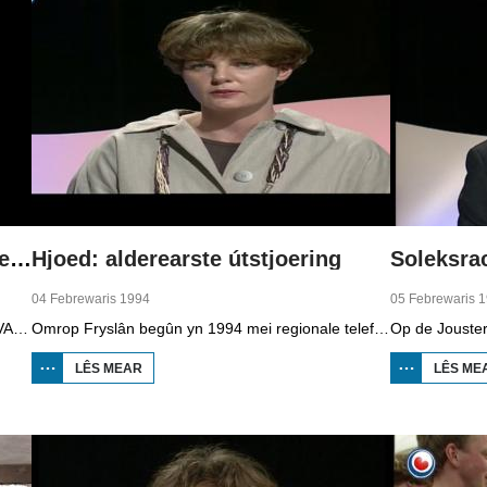
NOVA: oer de start fan regionale telefyzje
Hjoed: alderearste útstjoering
Soleksra
04 Febrewaris 1994
05 Febrewaris 
Foar de start fan regionale telefyzje makke NOVA, it aktualiteiteprogramma fan de NOS, dêr in reportaazje oer. De ferslachjouwer, dy't him ôffreget oft der wol genôch nijs wêze sil yn Fryslân om alle dagen in programma te meitsjen, sjocht achter de skermen by de redaksjegearkomsten, en giet mei Gerard van der Veer op paad dy't in item makket oer Houtigehage dat gjin sporthal krijt. Fierder binne bylden te sjen fan de redaksje, de montaazje, it oefenjen fan de útstjoering en de rezjyromte. Friezen om utens Heinze Bakker en Pia Dijkstra fertelle beide hoe't se der tsjin oan sjogge.
Omrop Fryslân begûn yn 1994 mei regionale telefyzje. De allerearste útstjoering wie op 4 febrewaris, presintearre troch Dieuwke Kroese. Dêryn sit in reportaazje oer de komst fan it sâltfabryk Frima yn Harns dat wurk biede sil oan 60 minsken. By Winaam sit in soad sâlt yn de grûn dêr't boarre wurdt. Ek is in ferslach fan de nijbou fan it Abe Lenstra stadion op It Hearrenfean. Dêrfan is it heechste punt berikt. De fuotbalklup wol mei in publyksaksje in diel fan it jild ophelje by de fans. Op de beurs BOOT yn Ljouwert is te sjen dat de animo foar boaten en it wurk op de werven wer tanimt.
LÊS MEAR
OER HJOED:
LÊS ME
ALDEREARSTE
ÚTSTJOERING