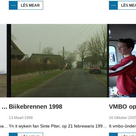
LÊS MEAR
OER
LÊS ME
BOPPEDAT
1998
MINDERHEDEN
YN DÚTSLÂN 2
Boppedat 1998 Minderheden yn Dútslân 4
Biikebrennen 1998
VMBO op 
13 Maart 1998
16 Oktober 200
It wengebiet fan de Sorben yn East-Dútslân is foar in part fernield troch de brúnkoalyndustry. Yn de kommunistyske tiid binne der 79 Sorbyske doarpen ôfgroeven foar de brúnkoalwinning. En ek no wurdt der, foar it earst sûnt de Dútske werieniging, in doarpke bedrige. Brúnkoalbedriuw Laubach wol oer in pear jier it doarp Horno slope en ôfgrave, mar de bewenners fersette harren út alle macht.
Yn it wykein fan Sinte Piter, op 21 febrewaris 1998, begroete de Noard-Friezen alle jierren de maitiid mei tsientallen grutte fjoeren. Se neame it 'biikebrennen' en it is it wichtichste Noard-Fryske feest. De Noard-Fryske taal dy't yn Sleeswijk-Holstein troch tsientûzen minsken praat wurdt, spilet in wichtige rol by it biikebrennen.