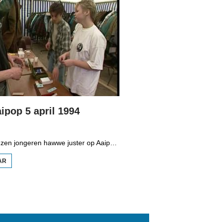
ipop 5 april 1994
Mear as twatûzen jongeren hawwe juster op Aaipop west. Dat binne wer in pear hûndert mear as ferline jier. De organisaasje fan dit grutte peaskepopfestival yn Nijlân neamt de achtste edysje in sukses.
AR
OER
HJOED:
AAIPOP
5 APRIL
1994