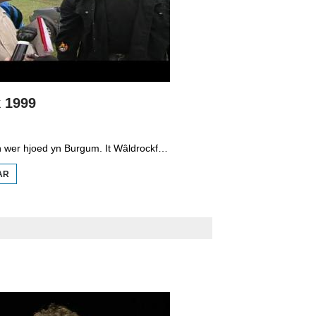
 1999
In protte leven wer hjoed yn Burgum. It Wâldrockfestival gong dêr fan 'e middei los. Sa'n 5.000 hardcore en heavymetalfans kamen op it festival ôf. Sa'n 2.500 minsken minder as ferline jier. Under de besikers wol in spesjalen ien trouwens. Aad Bos fan de arbeidsynspeksje. Hy kontrolearret it festival op feilichheid, arbeidsoeren en fansels op desibels. Yn de streamende rein komme de minsken binnen. Net leuk fansels, mar de muzyk makket in hoop goed. Want dêr giet it harren om. En ek Bos. Hy rint al in pear dagen op it festivalterrein.
AR
OER
WÂLDROCK
1999