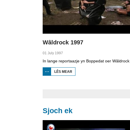
Wâldrock 1997
01 July 1997
LÊS MEAR
OER
WÂLDROCK
1997
Sjoch ek