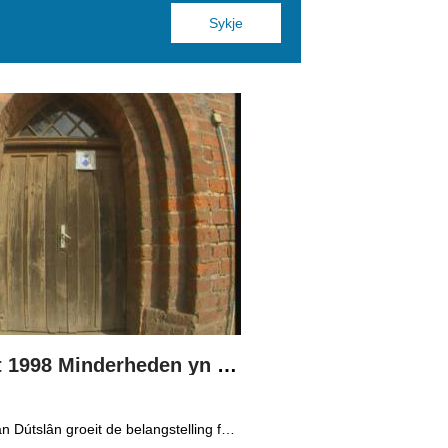
Boppedat 1998 Minderheden yn Dútslân 3
Yn it easten fan Dútslân groeit de belangstelling foar de folklore en tradysjes fan de Sorbyske minderheid. De Sorben binne in Slavysk folk fan 60.000 minsken yn de dielsteaten Brandenburg en Saksen yn de eardere DDR. Hoewol't de belangstelling foar de kultuer grut is, giet it net goed mei de Sorbyske taal. Yn Brandenburg bygelyks, wurdt de taal allinnich noch mar praat troch minsken fan 60 jier en âlder. In folslein Sorbysktalige Kindergarten moat der feroaring yn bringe.