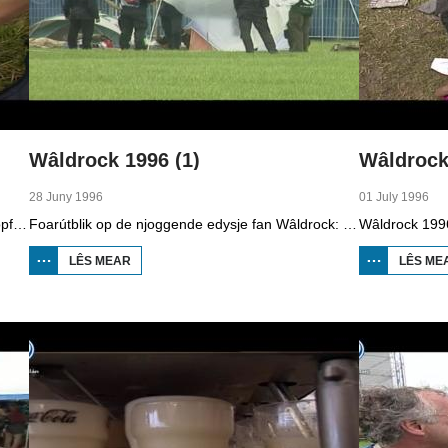
Wâldrock 1996 (1)
Wâldrock
28 Juny 1996
01 July 1996
Wâldrock groeit sa stadichoan út ta it grutste popfestival fan Fryslân. 4.000 heavy-metalfans kamen sneon nei de Simmerdyk by Burgum, en dat wie 1.000 mear as ferline jier. Njoggen bands, benammen út it bûtenlân, ragden der op los. Mar Wâldrock is fral ek in moetingsplak, foar minsken dy't allegear deselde libbensstyl oanhingje: metal.
Foarútblik op de njoggende edysje fan Wâldrock: 9.000 rockfans wurde ferwachte op it grutste rockspektakel fan it noarden by Burgum. In ferdûbeling fan it tal taskôgers, yn fergeliking mei ferline jier. En dat hat neffens de organisaasje alles te krijen mei it programma. De earste leafhawwers fan metalrock sloegen middeis harren tinten al op, op de ymprovisearre kamping by it festivalterrein. De fans komme út Dútslân, Ingelân en Frankryk en fierders út hiel Nederlân. Op dit poadium sille tsien bands optrede, foar in útferkocht hûs.
LÊS MEAR
OER
LÊS ME
WÂLDROCK
1996 (1)