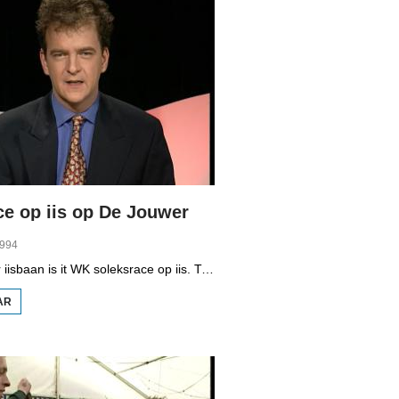
ce op iis op De Jouwer
1994
Op de Jouster iisbaan is it WK soleksrace op iis. Tritich dielnimmers, lid fan de klup AOW (Altijd Onder Weg) dogge mei oan de wedstriid. Wille is belangriker as winne. It giet net sa hurd, want it iis is sa glêd dat de bestjoerders mei de fuotten remje moatte.
AR
OER
SOLEKSRACE
OP IIS OP DE
JOUWER