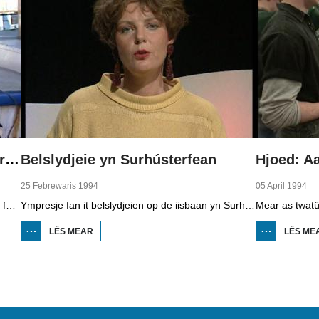
Hjoed: Alde Feanen-tocht yn Earnewâld
Belslydjeie yn Surhústerfean
Hjoed: Aa
25 Febrewaris 1994
05 April 1994
It wie smoardrok op it iis yn Fryslân yn it foarjier fan 1994. Toertochten waarden drok besocht troch riders dy’t fan it iis genietsje woene. Sa ek de Alde Feanen-tocht yn Earnewâld. De organisaasje ferwachte tsientûzen reedriders, mar der kamen folle mear…
Ympresje fan it belslydjeien op de iisbaan yn Surhústerfean. Hoewol't it teiwaar wie, stienen 21 sliden oan de start.
LÊS MEAR
OER
LÊS ME
BELSLYDJEIE YN
SURHÚSTERFEAN