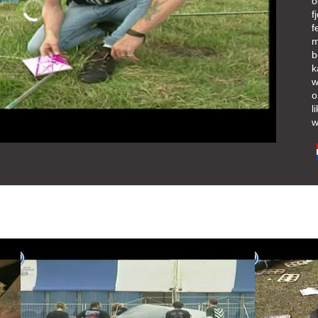
o
f
f
m
b
k
w
o
l
w