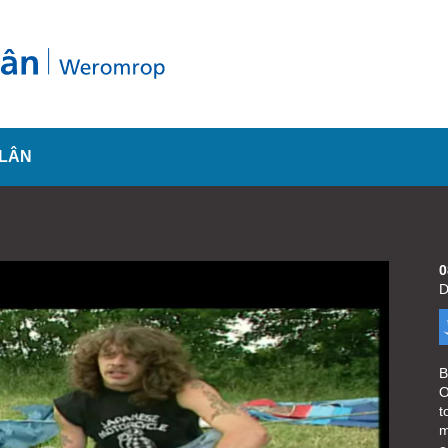
SLÂN
0
D
B
O
t
m