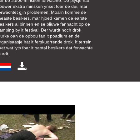
er de 3.500 minsken ferwachte. De plysje hat
jouwer ekstra minsken ynset foar de dei, mar
erwachtet gjin problemen. Moarn komme de
easte besikers, mar hjoed kamen de earste
esikers al binnen en se bliuwe fannacht op de
amping by it festival. Der wurdt noch drok
urke oan de opbou fan it poadium en de
rganisaasje hat it ferskuorrende drok. It terrein
iket wat lyts foar it oantal besikers dat ferwachte
urdt.