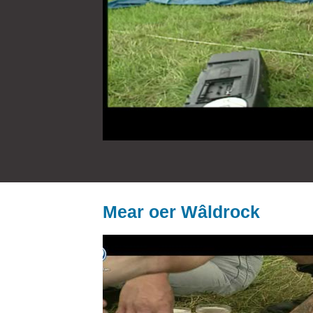
Mear oer Wâldrock