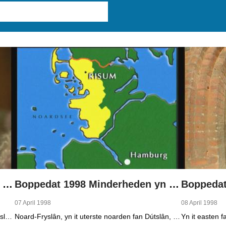
Boppedat 1998 Minderheden yn Dútslân 1
Boppedat 1998 Minderheden yn Dútslân 2
07 April 1998
08 April 1998
Yn Noard-Fryslân, yn it uterste noarden fan Dútslân, prate sawat 8000 minsken Frasch. Dy taal is famylje fan ús Frysk. Om't de groep Frasch-praters sa lyts is, is it foar harren in toer om ek in partner foar it libben te finen dy't ek Frasch praat. Sa komt it dat der op it fêstelân fan Noard-Fryslân noch mar in pear famyljes binne dêr't de man, de frou en de bern allegear Frasch prate. Ferslachjouwer Onno Falkena wie yn it ramt fan it Dútsk-Nederlânske sjoernalistenstipendium twa moannen yn Dútslân en ek in pear wike yn Noard-Fryslân.
Noard-Fryslân, yn it uterste noarden fan Dútslân, is bysûnder ryk oan talen. Njonken Dúts en ferskate farianten fan ús Frysk, wurdt der ek noch Deensk sprutsen en Plat-Dútsk. In soad Noard-Friezen behearskje de talen dy't yn de streek sprutsen wurde, sels al binne se noch mar fiif jier âld...