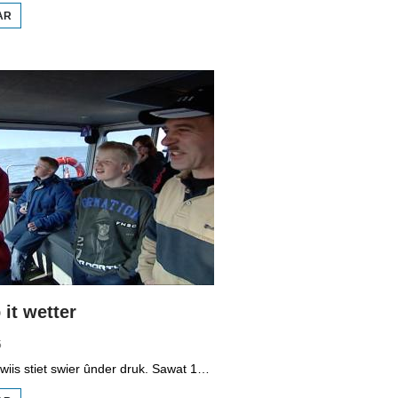
AR
OER
BOPPEDAT
1998
MINDERHEDEN
YN DÚTSLÂN 3
it wetter
5
It vmbo-ûnderwiis stiet swier ûnder druk. Sawat 15 persint fan alle learlingen ferlit de skoalle sûnder diploma. Dochs binne der ek skoallen der't it oars is, lykas de Maritime Akademy yn Harns. Omrop Fryslân folge learlingen Ynse Leenstra, Jan Steenstra, Jard Jissink en Marjoke van Es 24 oeren lang.