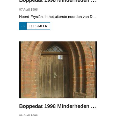
07 April 1998
Noord-Fryslân, in het uiterste noorden van Duitsland, is bijzonder rijk aan talen. Naast Duits en verschillende varianten van ons Fries, wordt er ook nog Deens gesproken en Plat-Duits. Veel Noord-Friezen beheersen de talen die in de streek worden gesproken, ook al zijn ze nog maar vijf jaar oud...
LEES MEER
OVER
BOPPEDAT
1998
MINDERHEDEN
IN DUITSLAND
2
Boppedat 1998 Minderheden in Duitsland 3
08 April 1998