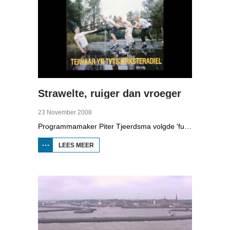
Strawelte, ruiger dan vroeger
23 November 2008
Programmamaker Piter Tjeerdsma volgde 'funpunk'-band Strawelte bij de voorbereidingen voor hun reünieconcerten in 2008. Ook met historische beelden van optredens in Litouwen in 1989 en het afscheidsconcert in Buitenpost in 1990.
LEES MEER
OVER
STRAWELTE,
RUIGER
DAN
VROEGER