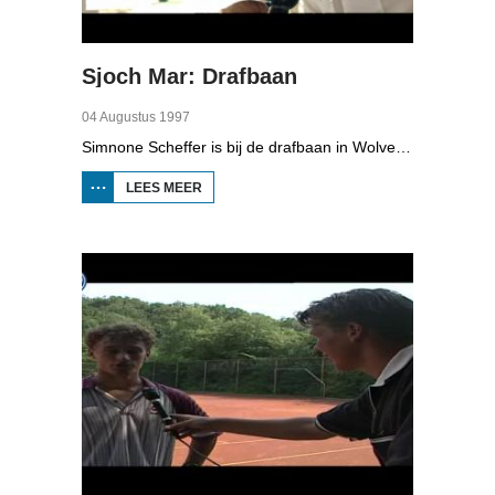
Sjoch Mar: Drafbaan
04 Augustus 1997
Simnone Scheffer is bij de drafbaan in Wolvega. Ze waagt ook een gokje. Schaatser Erik Hulzebosch gaat de strijd op skeelers aan met het paard en de pikeur.
LEES MEER
OVER
SJOCH
MAR:
DRAFBAAN