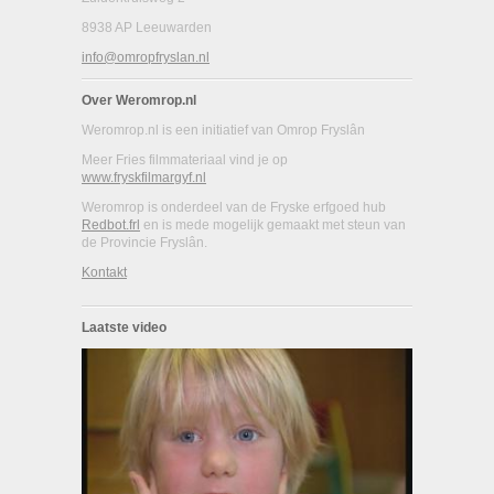
8938 AP Leeuwarden
info@omropfryslan.nl
Over Weromrop.nl
Weromrop.nl is een initiatief van Omrop Fryslân
Meer Fries filmmateriaal vind je op
www.fryskfilmargyf.nl
Weromrop is onderdeel van de Fryske erfgoed hub
Redbot.frl
en is mede mogelijk gemaakt met steun van
de Provincie Fryslân.
Kontakt
Laatste video