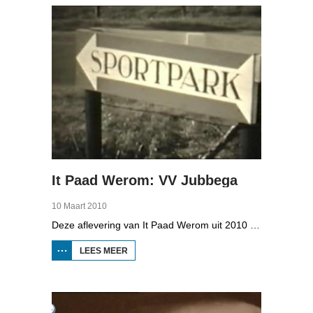
WATER
It Paad Werom: VV Jubbega
10 Maart 2010
Deze aflevering van It Paad Werom uit 2010 gaat over VV Jubbega in de jaren 1960. Toen stonden er een paar mannen op het veld die net even wat meer konden dan iemand anders, omdat ze altijd, maar dan ook altijd bezig waren met een balletje te trappen. Ze raken zo op elkaar ingespeeld, dat ze elkaar met de ogen dicht strakke ballen kunnen toespelen. Dat levert wat op: begin jaren zestig heeft Jubbega het beste zondagsvoetbalteam van Fryslân, dat speelt op het niveau wat nu de hoofdklasse is.
LEES MEER
OVER IT
PAAD
WEROM:
VV
JUBBEGA