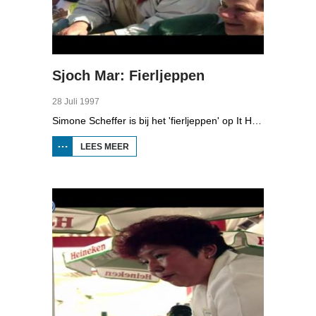
Sjoch Mar: Fierljeppen
28 Juli 1997
Simone Scheffer is bij het 'fierljeppen' op It Heidenskip waar een internationaal deelnemersveld in de pols klimt. Simone waagt zelf ook een sprong.
LEES MEER
OVER SJOCH
MAR:
FIERLJEPPEN