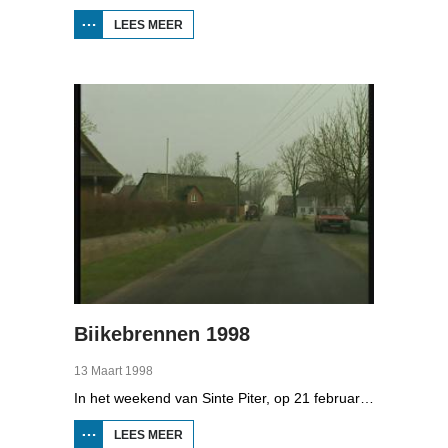
LEES MEER
OVER
BOPPEDAT
1998
MINDERHEDEN
IN DUITSLAND
4
Biikebrennen 1998
13 Maart 1998
In het weekend van Sinte Piter, op 21 februari 1998, begroeten de Noord-Friezen elk jaar het voorjaar met tientallen grote vuren. Ze noemen het 'biikebrennen' en het is het belangrijkste Noord-Friese feest. De Noord-Friese taal die in Sleeswijk-Holstein door tienduizend mensen wordt gesproken, speelt een belangrijke rol bij het biikebrennen.
LEES MEER
OVER