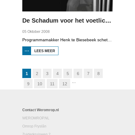
De Schadum voor het voetlicht: Havank
05 Oktober 2008
Programmamakker Henk te Biesebeek schetst in deze documentaire uit 2008 een portret van detectiveschrijver Havank, die in 1904 geboren werd in Leeuwarden als Hans van der Kallen. Zijn boeken in de Zwarte Beertjes-serie, met De Schaduw als hoofdpersoon, waren een groot succes. Na zijn dood in 1964 heeft schrijver/journalist Pieter Terpstra zijn schrijverij overgenomen en doorgezet, zo zijn er nog 24 boekjes uitgebracht. Daarna was het klaar, het verkocht niet meer, het was te wollig en te ouderwets.
LEES MEER
OVER DE
SCHADUM
VOOR HET
VOETLICHT:
HAVANK
1
2
3
4
5
6
7
8
…
9
10
11
12
Contact Weromrop.nl
WEROMROP.NL
Omrop Fryslân
Zuiderkruisweg 2