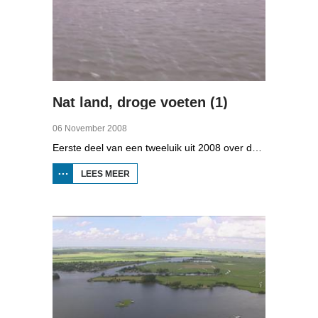
Nat land, droge voeten (1)
06 November 2008
Eerste deel van een tweeluik uit 2008 over de gevolgen van de klimaatveranderingen. Wat is nodig om in Fryslân ook in de toekomst droge voeten te houden? Hoeveel moeten de zeedijken worden verhoogd en wat is nodig om de Friese boezem 'klimaatproof' te maken?
LEES MEER
OVER
NAT
LAND,
DROGE
VOETEN
(1)