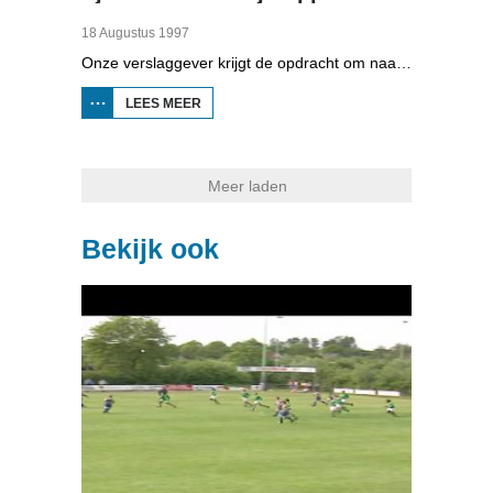
18 Augustus 1997
Onze verslaggever krijgt de opdracht om naar het kooitje tippelen te gaan. Hij zit eerst op het verkeerde spoor...
LEES MEER
OVER
SJOCH
MAR:
KOOITJE
TIPPELEN
Meer laden
Bekijk ook