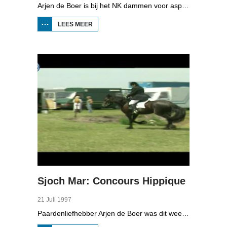
Arjen de Boer is bij het NK dammen voor aspiranten in Mildam. De Friese topper Wiebe van der Wijk moet het opnemen tegen Bas Messemaker.
LEES MEER
OVER
SJOCH
MAR:
DAMMEN
Sjoch Mar: Concours Hippique
21 Juli 1997
Paardenliefhebber Arjen de Boer was dit weekend in Cornwerd, bij het kleinste concours hippique van Fryslân.