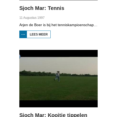
Sjoch Mar: Tennis
11 Augustus 1997
Arjen de Boer is bij het tenniskampioenschap in Beetsterzwaag. Er zijn geen scheidsrechters en ballenjongens en na afloop van de wedstrijd moeten de spelers zelf de baan vegen.
LEES MEER
OVER
SJOCH
MAR:
TENNIS
Sjoch Mar: Kooitje tippelen