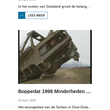
In het oosten van Duitsland groeit de belangstelling voor de folklore en tradities van de Sorbische minderheid. De Sorben zijn een Slavisch volk van 60.000 mensen in de deelstaten Brandenburg en Saksen in de vroegere DDR. Hoewel de belangstelling voor de cultuur groot is, gaat het niet goed met de Sorbische taal. In Brandenburg bijvoorbeeld, wordt de taal alleen nog maar gesproken door mensen van 60 jaar en ouder. Een volledig Sorbischtalige Kindergarten moet daar verandering in brengen.
LEES MEER
OVER
BOPPEDAT
1998
MINDERHEDEN
IN DUITSLAND
3
Boppedat 1998 Minderheden in Duitsland 4
09 April 1998
Het woongebied van de Sorben in Oost-Duitsland is voor een deel vernield door de bruinkoolindustrie. In de communistische tijd zijn er 79 Sorbische dorpen afgegraven voor de winning van bruinkool. En ook nu wordt er, voor het eerst sinds de Duitse hereniging, een dorpje bedreigd. Bruinkoolbedrijf Laubach wil over een paar jaar het dorp Horno slopen en afgraven, maar de bewoners verzetten zich uit alle macht.