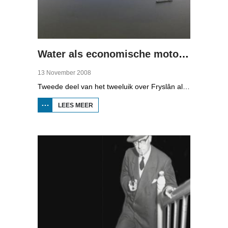
Water als economische motor (2)
13 November 2008
Tweede deel van het tweeluik over Fryslân als waterprovincie. In deze aflevering: nieuwe technologie om water te zuiveren, en hoe je daar een economisch model van maakt, dat wil zeggen, geld mee kunt verdienen.
LEES MEER
OVER WATER
ALS
ECONOMISCHE
MOTOR (2)