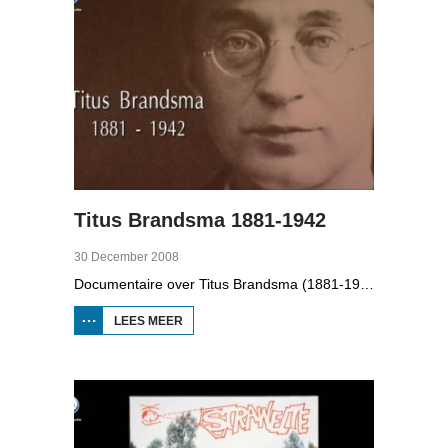
Titus Brandsma 1881-1942
30 December 2008
Documentaire over Titus Brandsma (1881-1942). Hij was pater bij de karmelieten, hoogleraar, publicist en verzetsstrijder. Hij werd omgebracht in een concentratiekamp. Gryt van Duinen praatte o.a. met Ton Crijnen die een boek over Titus Brandsma schreef. In 2022 werd Brandsma heilig verklaard.
LEES MEER
OVER TITUS
BRANDSMA
1881-1942