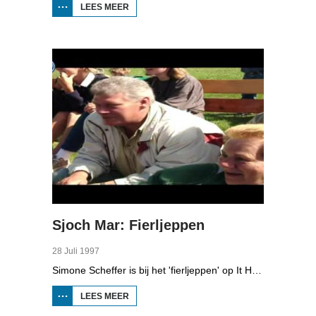
LEES MEER
OVER
SJOCH
MAR:
CONCOURS
HIPPIQUE
Sjoch Mar: Fierljeppen
28 Juli 1997
Simone Scheffer is bij het 'fierljeppen' op It Heidenskip waar een internationaal deelnemersveld in de pols klimt. Simone waagt zelf ook een sprong.
LEES MEER
OVER SJOCH
MAR:
FIERLJEPPEN