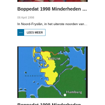
Boppedat 1998 Minderheden in Duitsland 1
06 April 1998
In Noord-Fryslân, in het uiterste noorden van Duitsland, spreken zo'n 8000 mensen Frasch. Die taal is familie van ons Fries. Omdat de groep Frasch-sprekers zo klein is, is het voor hen lastig om ook een levenspartner te vinden die ook Frasch spreekt. Zo komt het dat er op het vasteland van Noord-Fryslân nog maar een paar families zijn waar de man, de vrouw en de kinderen allemaal Frasch spreken. Verslaggever Onno Falkena was in het kader van het Duits-Nederlandse sjoernalistenstipendium twee maanden in Duitsland en ook een paar weken in Noord-Fryslân.
LEES MEER
OVER
BOPPEDAT
1998
MINDERHEDEN
IN DUITSLAND
1
Boppedat 1998 Minderheden in Duitsland 2