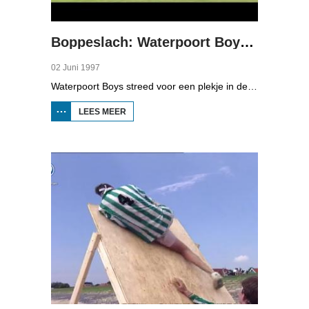
Boppeslach: Waterpoort Boys - Potetos
02 Juni 1997
Waterpoort Boys streed voor een plekje in de twadde klasse zaterdagvoetbal. Ze moesten het opnemen tegen de Potetos uit Groningen.
LEES MEER
OVER
BOPPESLACH:
WATERPOORT
BOYS -
POTETOS