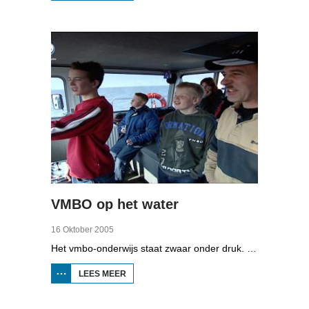
BIIKEBRENNEN
1998
VMBO op het water
16 Oktober 2005
Het vmbo-onderwijs staat zwaar onder druk. Zo'n 15 procent van alle leerlingen verlaat de school zonder diploma. Toch zijn er ook scholen waar het ander is, zoals de Maritieme Academie in Harlingen. Omrop Fryslân volgde leerlingen Ynse Leenstra, Jan Steenstra, Jard Jissink en Marjoke van Es 24 uren lang.
LEES MEER
OVER
VMBO
OP
HET