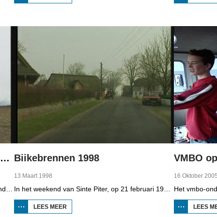
BOPPEDAT
1998
MINDERHEDEN
IN DUITSLAND
2
Boppedat 1998 Minderheden in Duitsland 4
Biikebrennen 1998
VMBO op 
13 Maart 1998
16 Oktober 200
Het woongebied van de Sorben in Oost-Duitsland is voor een deel vernield door de bruinkoolindustrie. In de communistische tijd zijn er 79 Sorbische dorpen afgegraven voor de winning van bruinkool. En ook nu wordt er, voor het eerst sinds de Duitse hereniging, een dorpje bedreigd. Bruinkoolbedrijf Laubach wil over een paar jaar het dorp Horno slopen en afgraven, maar de bewoners verzetten zich uit alle macht.
In het weekend van Sinte Piter, op 21 februari 1998, begroeten de Noord-Friezen elk jaar het voorjaar met tientallen grote vuren. Ze noemen het 'biikebrennen' en het is het belangrijkste Noord-Friese feest. De Noord-Friese taal die in Sleeswijk-Holstein door tienduizend mensen wordt gesproken, speelt een belangrijke rol bij het biikebrennen.
LEES MEER
OVER
LEES M
BIIKEBRENNEN