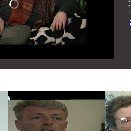
s
e
b