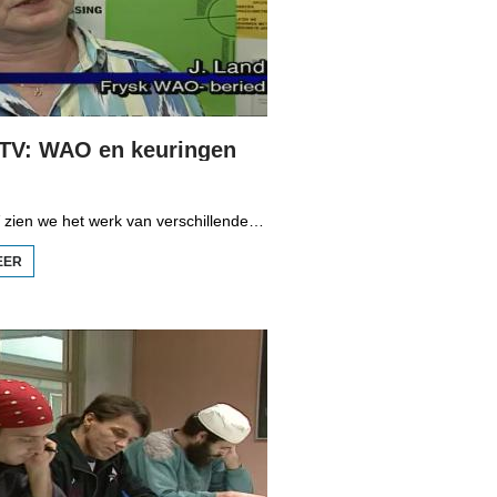
 TV: WAO en keuringen
In Wurktiid TV zien we het werk van verschillende bedrijven. In deze aflevering gaat het over het arbeidsongeschikt zijn. Staf-verzekeringsarts J. Janssen, J. Land van het Fries WAO-beraad en arbeidsongeschikte Adriaan vertellen over hun werk en ervaringen en de nieuwe regels van de keuring.
EER
OVER
WURKTIID
TV: WAO EN
KEURINGEN