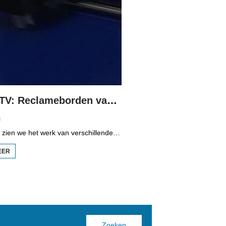
Wurktiid TV: Reclameborden van Sam Info
4
In Wurktiid TV zien we het werk van verschillende bedrijven. In deze aflevering gaat het over het bedrijf Sam Info uit Drachten. Ze maken er grote reclameborden, maar ook andere reclame-uitingen voor op busjes en bushokjes. Directeur W. Samson en bedrijfsleider S. Zuidema vertellen over het werk, ze ontwerpen en drukke het zelf.
EER
OVER WURKTIID
TV:
RECLAMEBORDEN
VAN SAM INFO