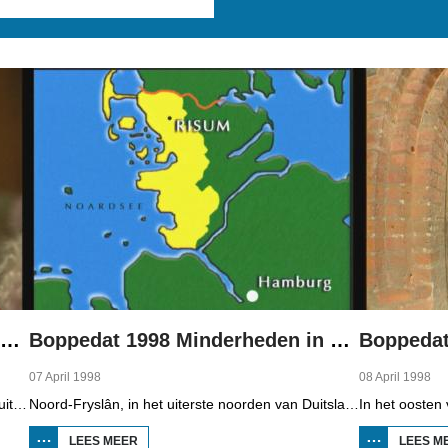
Boppedat 1998 Minderheden in Duitsland 1
Boppedat 1998 Minderheden in Duitsland 2
07 April 1998
08 April 1998
In Noord-Fryslân, in het uiterste noorden van Duitsland, spreken zo'n 8000 mensen Frasch. Die taal is familie van ons Fries. Omdat de groep Frasch-sprekers zo klein is, is het voor hen lastig om ook een levenspartner te vinden die ook Frasch spreekt. Zo komt het dat er op het vasteland van Noord-Fryslân nog maar een paar families zijn waar de man, de vrouw en de kinderen allemaal Frasch spreken. Verslaggever Onno Falkena was in het kader van het Duits-Nederlandse sjoernalistenstipendium twee maanden in Duitsland en ook een paar weken in Noord-Fryslân.
Noord-Fryslân, in het uiterste noorden van Duitsland, is bijzonder rijk aan talen. Naast Duits en verschillende varianten van ons Fries, wordt er ook nog Deens gesproken en Plat-Duits. Veel Noord-Friezen beheersen de talen die in de streek worden gesproken, ook al zijn ze nog maar vijf jaar oud...
LEES MEER
OVER
LEES M