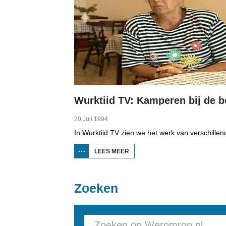
Wurktiid TV: Kamperen bij de b
20 Juli 1994
LEES MEER
OVER
WURKTIID
TV:
KAMPEREN
BIJ DE
Zoeken
BOER