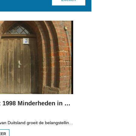
Boppedat 1998 Minderheden in Duitsland 3
In het oosten van Duitsland groeit de belangstelling voor de folklore en tradities van de Sorbische minderheid. De Sorben zijn een Slavisch volk van 60.000 mensen in de deelstaten Brandenburg en Saksen in de vroegere DDR. Hoewel de belangstelling voor de cultuur groot is, gaat het niet goed met de Sorbische taal. In Brandenburg bijvoorbeeld, wordt de taal alleen nog maar gesproken door mensen van 60 jaar en ouder. Een volledig Sorbischtalige Kindergarten moet daar verandering in brengen.
EER
OVER