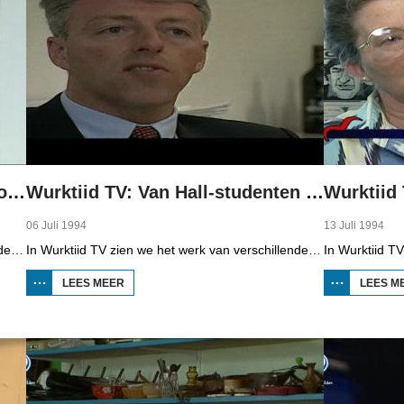
Wurktiid TV: Theeproeven bij Douwe Egberts
Wurktiid TV: Van Hall-studenten als ondernemer
Wurktiid
06 Juli 1994
13 Juli 1994
In Wurktiid TV zien we het werk van verschillende bedrijven. In deze aflevering is dat Douwe Egberts in Joure. Inkoper A. Koopmans, organolepticus (beroepstheeproever) A. Wuite en assistent 'monsterkamer' A. Dijksma vertellen over hun werk.
In Wurktiid TV zien we het werk van verschillende bedrijven. In deze aflevering gaat het over studenten van het Van Hall Instituut in Bolsward die Nederlands kampioen mini-ondernemingen zijn geworden met hun zelf bedachte appelmoes. Ze mogen nu naar het EK. Begeleidend docent M. Wijnia, 'personeelsmanager' en student Richard Eisinga, 'productieleider' en student Harry Feenstra en 'directeur' en student Marcel Mensink vertellen over het proces.
LEES MEER
OVER
LEES M
WURKTIID TV:
VAN HALL-
STUDENTEN
ALS
ONDERNEMER