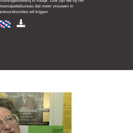
truisvogelfokkerij in Katlijk. Ook zijn we bij het
mancipatiebureau dat meer vrouwen in
estuursfuncties wil krijgen.