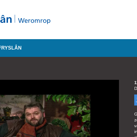
FRYSLÂN
1
D
G
z
v
i