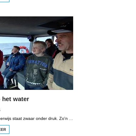
BOPPEDAT
1998
MINDERHEDEN
IN DUITSLAND
3
het water
5
Het vmbo-onderwijs staat zwaar onder druk. Zo'n 15 procent van alle leerlingen verlaat de school zonder diploma. Toch zijn er ook scholen waar het ander is, zoals de Maritieme Academie in Harlingen. Omrop Fryslân volgde leerlingen Ynse Leenstra, Jan Steenstra, Jard Jissink en Marjoke van Es 24 uren lang.
EER
OVER
VMBO