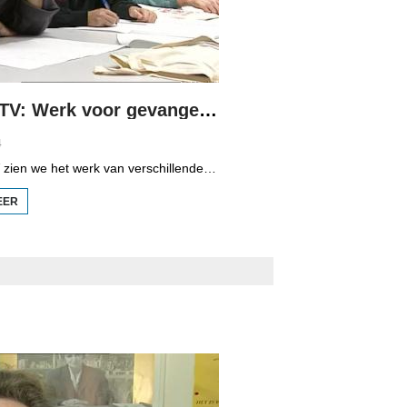
Wurktiid TV: Werk voor gevangenen in De Marwei
4
In Wurktiid TV zien we het werk van verschillende bedrijven. In deze aflevering gaat het over gevangenen in De Marwei in Leeuwarden die met cursussen en opleidingen worden voorbereid op de maatschappij. P. van Houten, coördinator Sociaal Cultureel Werk De Marwei, en gevangenen Mr. Spring en Jimbo vertellen erover.
EER
OVER
WURKTIID TV:
WERK VOOR
GEVANGENEN
IN DE MARWEI