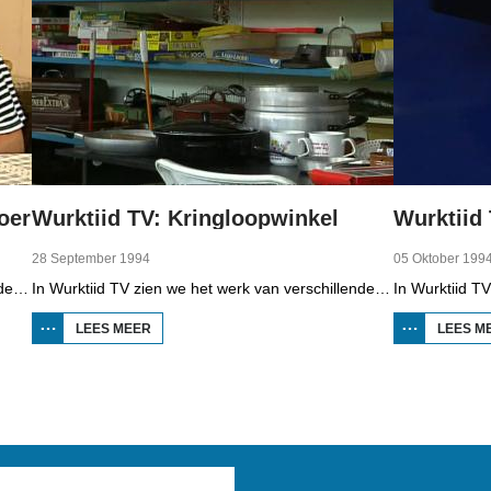
oer
Wurktiid TV: Kringloopwinkel
28 September 1994
05 Oktober 199
In Wurktiid TV zien we het werk van verschillende bedrijven. In deze aflevering gaat het over kamperen bij de boer, bed and breakfest, mini-camping en boerderijlogementen. Beant Haarsma, student aan de Landbouwhogeschool heeft onderzocht wat de kosten zijn, de familie Jansen kiest bewust voor een kleine camping en At Anema en Jan Anema vertellen over hun werk om voor de gasten te zorgen.
In Wurktiid TV zien we het werk van verschillende bedrijven. In deze aflevering gaat het over de kringloopwinkel. Stond eerder de vrijwilliger centraal, nu moet het product centraal staan. Bovendien moet zakelijker worden gewerkt. R. Botma, coördinator kringloopwinkel, T. Durkstra, medewerker winkel en R. Gramsma van Wurkympuls vertellen over deze ontwikkeling.
LEES MEER
OVER WURKTIID TV:
LEES M
KRINGLOOPWINKEL