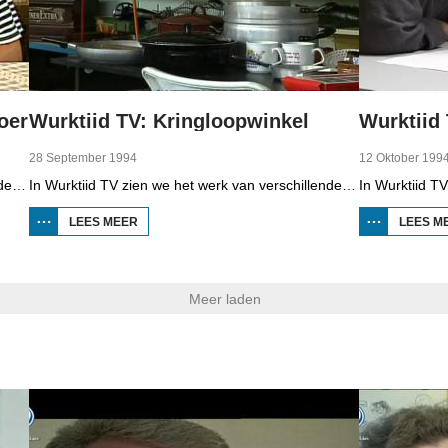
oer
Wurktiid TV: Kringloopwinkel
28 September 1994
12 Oktober 199
In Wurktiid TV zien we het werk van verschillende bedrijven. In deze aflevering gaat het over kamperen bij de boer, bed and breakfest, mini-camping en boerderijlogementen. Beant Haarsma, student aan de Landbouwhogeschool heeft onderzocht wat de kosten zijn, de familie Jansen kiest bewust voor een kleine camping en At Anema en Jan Anema vertellen over hun werk om voor de gasten te zorgen.
In Wurktiid TV zien we het werk van verschillende bedrijven. In deze aflevering gaat het over de kringloopwinkel. Stond eerder de vrijwilliger centraal, nu moet het product centraal staan. Bovendien moet zakelijker worden gewerkt. R. Botma, coördinator kringloopwinkel, T. Durkstra, medewerker winkel en R. Gramsma van Wurkympuls vertellen over deze ontwikkeling.
LEES MEER
OVER WURKTIID TV:
LEES M
KRINGLOOPWINKEL
Meer laden