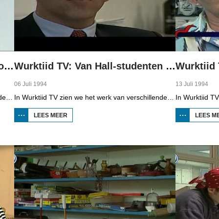
Wurktiid TV: Theeproeven bij Douwe Egberts
Wurktiid TV: Van Hall-studenten als ondernemer
Wurktiid
06 Juli 1994
13 Juli 1994
In Wurktiid TV zien we het werk van verschillende bedrijven. In deze aflevering is dat Douwe Egberts in Joure. Inkoper A. Koopmans, organolepticus (beroepstheeproever) A. Wuite en assistent 'monsterkamer' A. Dijksma vertellen over hun werk.
In Wurktiid TV zien we het werk van verschillende bedrijven. In deze aflevering gaat het over studenten van het Van Hall Instituut in Bolsward die Nederlands kampioen mini-ondernemingen zijn geworden met hun zelf bedachte appelmoes. Ze mogen nu naar het EK. Begeleidend docent M. Wijnia, 'personeelsmanager' en student Richard Eisinga, 'productieleider' en student Harry Feenstra en 'directeur' en student Marcel Mensink vertellen over het proces.
LEES MEER
OVER
LEES M
WURKTIID TV:
VAN HALL-
STUDENTEN
ALS
ONDERNEMER