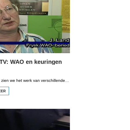
 TV: WAO en keuringen
In Wurktiid TV zien we het werk van verschillende bedrijven. In deze aflevering gaat het over het arbeidsongeschikt zijn. Staf-verzekeringsarts J. Janssen, J. Land van het Fries WAO-beraad en arbeidsongeschikte Adriaan vertellen over hun werk en ervaringen en de nieuwe regels van de keuring.
EER
OVER
WURKTIID
TV: WAO EN
KEURINGEN