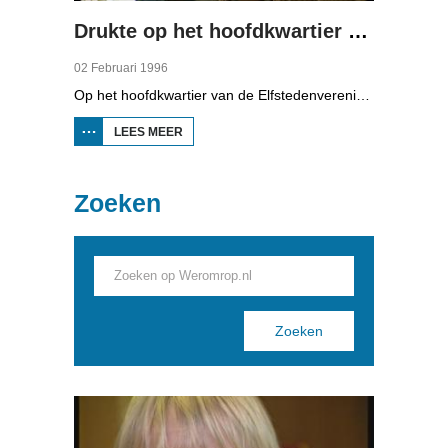
Drukte op het hoofdkwartier van de Elfstedenvereniging
02 Februari 1996
Op het hoofdkwartier van de Elfstedenvereniging, in het waterleidinggebouw in Leeuwarden, is het een drukte van belang. De telefoon staat niet stil en de administratie van legitimatie en startkaarten komt precies.
LEES MEER
OVER DRUKTE OP HET
HOOFDKWARTIER VAN
DE
ELFSTEDENVERENIGING
Zoeken
Pages