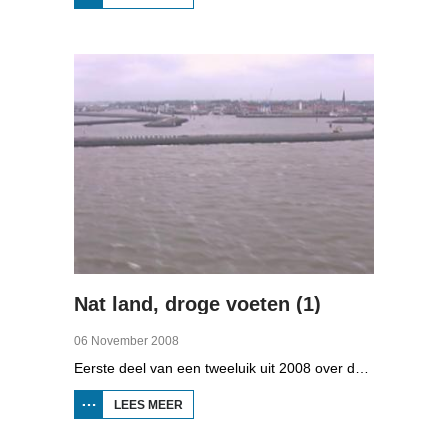
STRAWELTE,
RUIGER
DAN
VROEGER
Nat land, droge voeten (1)
06 November 2008
Eerste deel van een tweeluik uit 2008 over de gevolgen van de klimaatveranderingen. Wat is nodig om in Fryslân ook in de toekomst droge voeten te houden? Hoeveel moeten de zeedijken worden verhoogd en wat is nodig om de Friese boezem 'klimaatproof' te maken?
LEES MEER
OVER
NAT
LAND,
DROGE