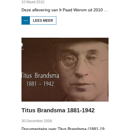
10 Maart 2010
Deze aflevering van It Paad Werom uit 2010 gaat over VV Jubbega in de jaren 1960. Toen stonden er een paar mannen op het veld die net even wat meer konden dan iemand anders, omdat ze altijd, maar dan ook altijd bezig waren met een balletje te trappen. Ze raken zo op elkaar ingespeeld, dat ze elkaar met de ogen dicht strakke ballen kunnen toespelen. Dat levert wat op: begin jaren zestig heeft Jubbega het beste zondagsvoetbalteam van Fryslân, dat speelt op het niveau wat nu de hoofdklasse is.
LEES MEER
OVER IT
PAAD
WEROM:
VV
JUBBEGA
Titus Brandsma 1881-1942
30 December 2008
Documentaire over Titus Brandsma (1881-1942). Hij was pater bij de karmelieten, hoogleraar, publicist en verzetsstrijder. Hij werd omgebracht in een concentratiekamp. Gryt van Duinen praatte o.a. met Ton Crijnen die een boek over Titus Brandsma schreef. In 2022 werd Brandsma heilig verklaard.