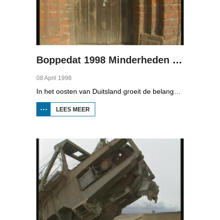
Boppedat 1998 Minderheden in Duitsland 3
08 April 1998
In het oosten van Duitsland groeit de belangstelling voor de folklore en tradities van de Sorbische minderheid. De Sorben zijn een Slavisch volk van 60.000 mensen in de deelstaten Brandenburg en Saksen in de vroegere DDR. Hoewel de belangstelling voor de cultuur groot is, gaat het niet goed met de Sorbische taal. In Brandenburg bijvoorbeeld, wordt de taal alleen nog maar gesproken door mensen van 60 jaar en ouder. Een volledig Sorbischtalige Kindergarten moet daar verandering in brengen.
LEES MEER
OVER
BOPPEDAT
1998
MINDERHEDEN
IN DUITSLAND
3