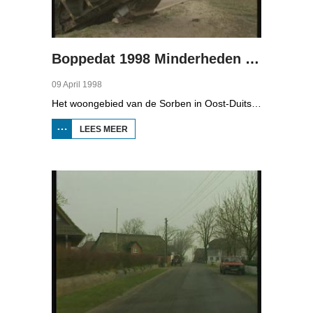
Boppedat 1998 Minderheden in Duitsland 4
09 April 1998
Het woongebied van de Sorben in Oost-Duitsland is voor een deel vernield door de bruinkoolindustrie. In de communistische tijd zijn er 79 Sorbische dorpen afgegraven voor de winning van bruinkool. En ook nu wordt er, voor het eerst sinds de Duitse hereniging, een dorpje bedreigd. Bruinkoolbedrijf Laubach wil over een paar jaar het dorp Horno slopen en afgraven, maar de bewoners verzetten zich uit alle macht.
LEES MEER
OVER
BOPPEDAT
1998
MINDERHEDEN
IN DUITSLAND
4