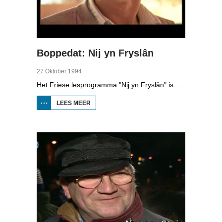
Boppedat: Nij yn Fryslân
27 Oktober 1994
Het Friese lesprogramma "Nij yn Fryslân" is samengesteld door de Afûk en gemaakt in samenwerking met Omrop Fryslân Televyzje. De lessen zijn bedoeld voor mensen die nieuw naar Fryslân komen en de taal niet kennen. In de studio één van de initiatiefnemers, Koen Eekma. En de Friese schaatsers Falko Zandstra, Ids Postma en Rintje Ritsma trainen deze week voor het eerst weer op het ijs van Thialf, onder leiding van de nieuwe coach Wopke de Vegt.
LEES MEER
OVER
BOPPEDAT:
NIJ YN
FRYSLÂN