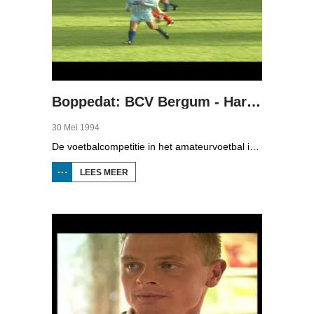
Boppedat: BCV Bergum - Hardegarijp 1994
30 Mei 1994
De voetbalcompetitie in het amateurvoetbal is nog steeds niet afgelopen, want de nacompetitie loopt nog steeds. Wij kozen één wedstrijd uit dit weekend, BCV Burgum tegen Hardegarijp, in de derde klasse A van het zaterdagsamateurvoetbal. BCV had aan één punt genoeg om voor promotie nog te spelen tegen de winnaar van de nacompetitie van de derde klasse B; Holwierde is dat. Als Hardegarijp zou winnen, dan speelden zij voor promotie. In ieder geval was het een belangrijke wedstrijd voor de twee rivaliserende dorpen Bergum en Hardegarijp.
LEES MEER
OVER
BOPPEDAT:
BCV BERGUM
-
HARDEGARIJP
1994