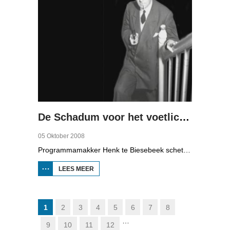
De Schadum voor het voetlicht: Havank
05 Oktober 2008
Programmamakker Henk te Biesebeek schetst in deze documentaire uit 2008 een portret van detectiveschrijver Havank, die in 1904 geboren werd in Leeuwarden als Hans van der Kallen. Zijn boeken in de Zwarte Beertjes-serie, met De Schaduw als hoofdpersoon, waren een groot succes. Na zijn dood in 1964 heeft schrijver/journalist Pieter Terpstra zijn schrijverij overgenomen en doorgezet, zo zijn er nog 24 boekjes uitgebracht. Daarna was het klaar, het verkocht niet meer, het was te wollig en te ouderwets.
LEES MEER
OVER DE
SCHADUM
VOOR HET
VOETLICHT:
HAVANK
1
2
3
4
5
6
7
8
…
9
10
11
12