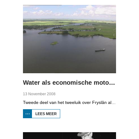
VOETEN
(1)
Water als economische motor (2)
13 November 2008
Tweede deel van het tweeluik over Fryslân als waterprovincie. In deze aflevering: nieuwe technologie om water te zuiveren, en hoe je daar een economisch model van maakt, dat wil zeggen, geld mee kunt verdienen.
LEES MEER
OVER WATER
ALS
ECONOMISCHE
MOTOR (2)