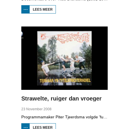
LEES MEER
OVER TITUS
BRANDSMA
1881-1942
Strawelte, ruiger dan vroeger
23 November 2008
Programmamaker Piter Tjeerdsma volgde 'funpunk'-band Strawelte bij de voorbereidingen voor hun reünieconcerten in 2008. Ook met historische beelden van optredens in Litouwen in 1989 en het afscheidsconcert in Buitenpost in 1990.
LEES MEER
OVER