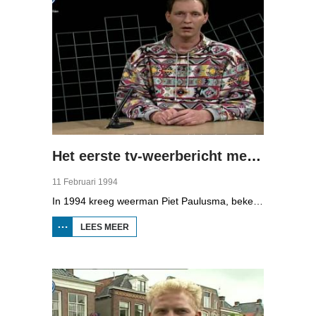
Het eerste tv-weerbericht met Piet Paulusma
11 Februari 1994
In 1994 kreeg weerman Piet Paulusma, bekend van Omrop Fryslân radio, zijn eigen plek op de Friese televisie met het "weekend weerbericht".
LEES MEER
OVER HET
EERSTE TV-
WEERBERICHT
MET PIET
PAULUSMA