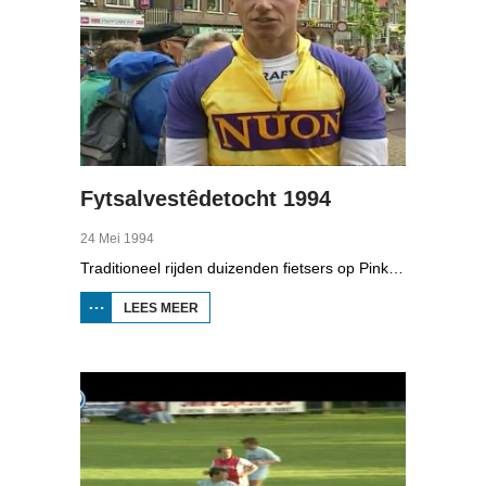
Fytsalvestêdetocht 1994
24 Mei 1994
Traditioneel rijden duizenden fietsers op Pinkstermaandag de Fietselfstedentocht. In Boppedat zien we hoe de tocht van 1994 ging.
LEES MEER
OVER
FYTSALVESTÊDETOCHT
1994