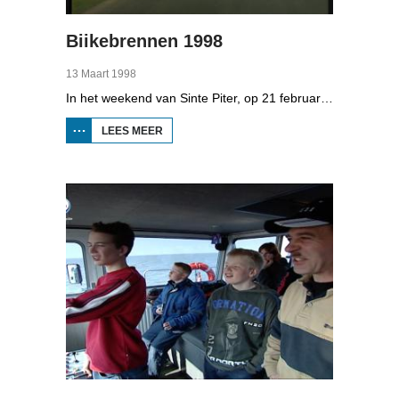
Biikebrennen 1998
13 Maart 1998
In het weekend van Sinte Piter, op 21 februari 1998, begroeten de Noord-Friezen elk jaar het voorjaar met tientallen grote vuren. Ze noemen het 'biikebrennen' en het is het belangrijkste Noord-Friese feest. De Noord-Friese taal die in Sleeswijk-Holstein door tienduizend mensen wordt gesproken, speelt een belangrijke rol bij het biikebrennen.
LEES MEER
OVER
BIIKEBRENNEN
1998