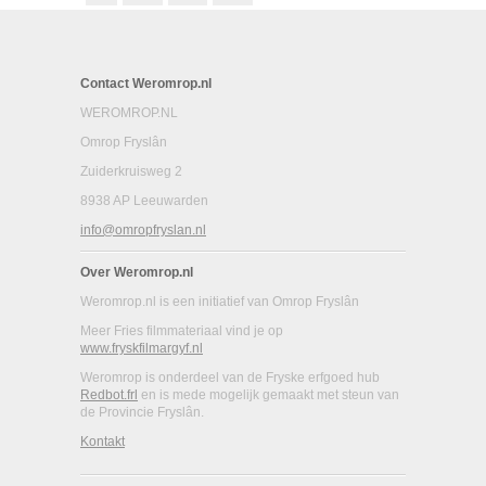
Contact Weromrop.nl
WEROMROP.NL
Omrop Fryslân
Zuiderkruisweg 2
8938 AP Leeuwarden
info@omropfryslan.nl
Over Weromrop.nl
Weromrop.nl is een initiatief van Omrop Fryslân
Meer Fries filmmateriaal vind je op
www.fryskfilmargyf.nl
Weromrop is onderdeel van de Fryske erfgoed hub
Redbot.frl
en is mede mogelijk gemaakt met steun van
de Provincie Fryslân.
Kontakt