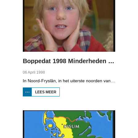
Boppedat 1998 Minderheden in Duitsland 1
06 April 1998
In Noord-Fryslân, in het uiterste noorden van Duitsland, spreken zo'n 8000 mensen Frasch. Die taal is familie van ons Fries. Omdat de groep Frasch-sprekers zo klein is, is het voor hen lastig om ook een levenspartner te vinden die ook Frasch spreekt. Zo komt het dat er op het vasteland van Noord-Fryslân nog maar een paar families zijn waar de man, de vrouw en de kinderen allemaal Frasch spreken. Verslaggever Onno Falkena was in het kader van het Duits-Nederlandse sjoernalistenstipendium twee maanden in Duitsland en ook een paar weken in Noord-Fryslân.
LEES MEER
OVER
BOPPEDAT
1998
MINDERHEDEN
IN DUITSLAND
1