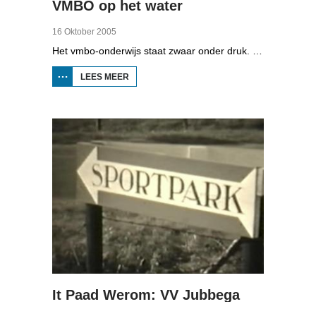
VMBO op het water
16 Oktober 2005
Het vmbo-onderwijs staat zwaar onder druk. Zo'n 15 procent van alle leerlingen verlaat de school zonder diploma. Toch zijn er ook scholen waar het ander is, zoals de Maritieme Academie in Harlingen. Omrop Fryslân volgde leerlingen Ynse Leenstra, Jan Steenstra, Jard Jissink en Marjoke van Es 24 uren lang.
LEES MEER
OVER
VMBO
OP
HET
WATER
It Paad Werom: VV Jubbega