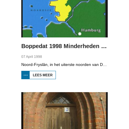
Boppedat 1998 Minderheden in Duitsland 2
07 April 1998
Noord-Fryslân, in het uiterste noorden van Duitsland, is bijzonder rijk aan talen. Naast Duits en verschillende varianten van ons Fries, wordt er ook nog Deens gesproken en Plat-Duits. Veel Noord-Friezen beheersen de talen die in de streek worden gesproken, ook al zijn ze nog maar vijf jaar oud...
LEES MEER
OVER
BOPPEDAT
1998
MINDERHEDEN
IN DUITSLAND
2