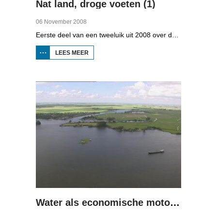
Nat land, droge voeten (1)
06 November 2008
Eerste deel van een tweeluik uit 2008 over de gevolgen van de klimaatveranderingen. Wat is nodig om in Fryslân ook in de toekomst droge voeten te houden? Hoeveel moeten de zeedijken worden verhoogd en wat is nodig om de Friese boezem 'klimaatproof' te maken?
LEES MEER
OVER
NAT
LAND,
DROGE
VOETEN
(1)
Water als economische motor (2)