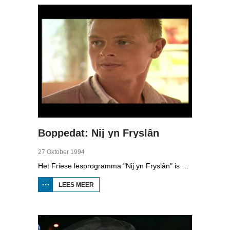
Boppedat: Nij yn Fryslân
27 Oktober 1994
Het Friese lesprogramma "Nij yn Fryslân" is samengesteld door de Afûk en gemaakt in samenwerking met Omrop Fryslân Televyzje. De lessen zijn bedoeld voor mensen die nieuw naar Fryslân komen en de taal niet kennen. In de studio één van de initiatiefnemers, Koen Eekma. En de Friese schaatsers Falko Zandstra, Ids Postma en Rintje Ritsma trainen deze week voor het eerst weer op het ijs van Thialf, onder leiding van de nieuwe coach Wopke de Vegt.
LEES MEER
OVER
BOPPEDAT:
NIJ YN
FRYSLÂN