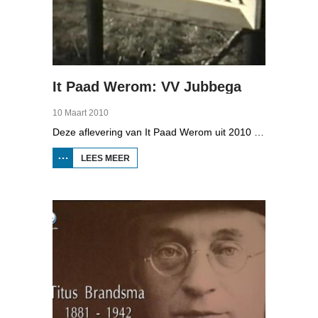
It Paad Werom: VV Jubbega
10 Maart 2010
Deze aflevering van It Paad Werom uit 2010 gaat over VV Jubbega in de jaren 1960. Toen stonden er een paar mannen op het veld die net even wat meer konden dan iemand anders, omdat ze altijd, maar dan ook altijd bezig waren met een balletje te trappen. Ze raken zo op elkaar ingespeeld, dat ze elkaar met de ogen dicht strakke ballen kunnen toespelen. Dat levert wat op: begin jaren zestig heeft Jubbega het beste zondagsvoetbalteam van Fryslân, dat speelt op het niveau wat nu de hoofdklasse is.
LEES MEER
OVER IT
PAAD
WEROM:
VV
JUBBEGA