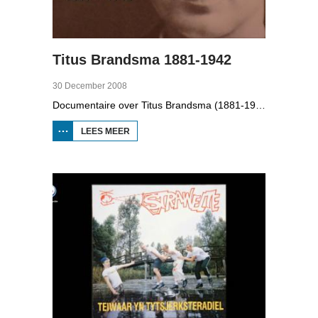
Titus Brandsma 1881-1942
30 December 2008
Documentaire over Titus Brandsma (1881-1942). Hij was pater bij de karmelieten, hoogleraar, publicist en verzetsstrijder. Hij werd omgebracht in een concentratiekamp. Gryt van Duinen praatte o.a. met Ton Crijnen die een boek over Titus Brandsma schreef. In 2022 werd Brandsma heilig verklaard.
LEES MEER
OVER TITUS
BRANDSMA
1881-1942