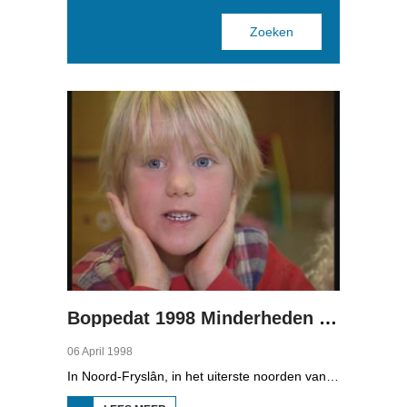
Pages
Boppedat 1998 Minderheden in Duitsland 1
06 April 1998
In Noord-Fryslân, in het uiterste noorden van Duitsland, spreken zo'n 8000 mensen Frasch. Die taal is familie van ons Fries. Omdat de groep Frasch-sprekers zo klein is, is het voor hen lastig om ook een levenspartner te vinden die ook Frasch spreekt. Zo komt het dat er op het vasteland van Noord-Fryslân nog maar een paar families zijn waar de man, de vrouw en de kinderen allemaal Frasch spreken. Verslaggever Onno Falkena was in het kader van het Duits-Nederlandse sjoernalistenstipendium twee maanden in Duitsland en ook een paar weken in Noord-Fryslân.