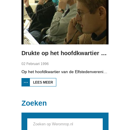
Drukte op het hoofdkwartier van de Elfstedenvereniging
02 Februari 1996
Op het hoofdkwartier van de Elfstedenvereniging, in het waterleidinggebouw in Leeuwarden, is het een drukte van belang. De telefoon staat niet stil en de administratie van legitimatie en startkaarten komt precies.
LEES MEER
OVER DRUKTE OP HET
HOOFDKWARTIER VAN
DE
ELFSTEDENVERENIGING
Zoeken