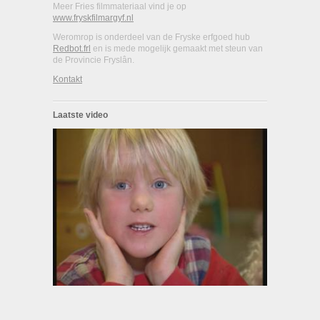
Meer Fries filmmateriaal vind je op
www.fryskfilmargyf.nl
Weromrop is onderdeel van de Fryske erfgoed hub
Redbot.frl
en is mede mogelijk gemaakt met steun van
de Provincie Fryslân.
Kontakt
Laatste video