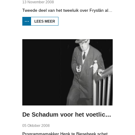
13 November 2008
Tweede deel van het tweeluik over Fryslân als waterprovincie. In deze aflevering: nieuwe technologie om water te zuiveren, en hoe je daar een economisch model van maakt, dat wil zeggen, geld mee kunt verdienen.
LEES MEER
OVER WATER
ALS
ECONOMISCHE
MOTOR (2)
De Schadum voor het voetlicht: Havank
05 Oktober 2008
Programmamakker Henk te Biesebeek schetst in deze documentaire uit 2008 een portret van detectiveschrijver Havank, die in 1904 geboren werd in Leeuwarden als Hans van der Kallen. Zijn boeken in de Zwarte Beertjes-serie, met De Schaduw als hoofdpersoon, waren een groot succes. Na zijn dood in 1964 heeft schrijver/journalist Pieter Terpstra zijn schrijverij overgenomen en doorgezet, zo zijn er nog 24 boekjes uitgebracht. Daarna was het klaar, het verkocht niet meer, het was te wollig en te ouderwets.