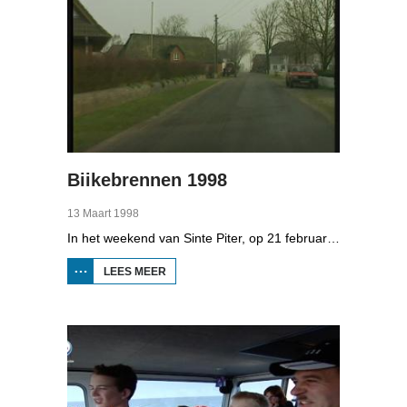
Biikebrennen 1998
13 Maart 1998
In het weekend van Sinte Piter, op 21 februari 1998, begroeten de Noord-Friezen elk jaar het voorjaar met tientallen grote vuren. Ze noemen het 'biikebrennen' en het is het belangrijkste Noord-Friese feest. De Noord-Friese taal die in Sleeswijk-Holstein door tienduizend mensen wordt gesproken, speelt een belangrijke rol bij het biikebrennen.
LEES MEER
OVER
BIIKEBRENNEN
1998