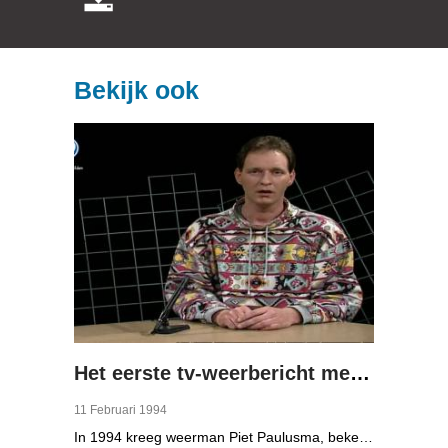
Bekijk ook
Het eerste tv-weerbericht met Piet Paulusma
11 Februari 1994
In 1994 kreeg weerman Piet Paulusma, bekend van Omrop Fryslân radio, zijn eigen plek op de Friese televisie met het "weekend weerbericht".