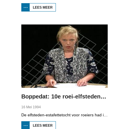
LEES MEER
OVER HET
EERSTE TV-
WEERBERICHT
MET PIET
PAULUSMA
Boppedat: 10e roei-elfstedentocht
16 Mei 1994
De elfsteden-estafettetocht voor roeiers had in 1994 een jubileum. Voor de tiende keer was de start in Leeuwarden. Om acht uur 's avonds vertrok daar de eerste boot voor de lange tocht die ook 's nachts gewoon doorging. In Balk moest er 600 meter "gekluund" worden langs de Luts.
LEES MEER
OVER BOPPEDAT: