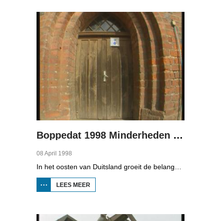
MINDERHEDEN
IN DUITSLAND
2
Boppedat 1998 Minderheden in Duitsland 3
08 April 1998
In het oosten van Duitsland groeit de belangstelling voor de folklore en tradities van de Sorbische minderheid. De Sorben zijn een Slavisch volk van 60.000 mensen in de deelstaten Brandenburg en Saksen in de vroegere DDR. Hoewel de belangstelling voor de cultuur groot is, gaat het niet goed met de Sorbische taal. In Brandenburg bijvoorbeeld, wordt de taal alleen nog maar gesproken door mensen van 60 jaar en ouder. Een volledig Sorbischtalige Kindergarten moet daar verandering in brengen.
LEES MEER
OVER
BOPPEDAT
1998
MINDERHEDEN
IN DUITSLAND
3