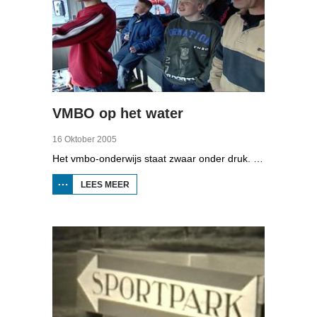
VMBO op het water
16 Oktober 2005
Het vmbo-onderwijs staat zwaar onder druk. Zo'n 15 procent van alle leerlingen verlaat de school zonder diploma. Toch zijn er ook scholen waar het ander is, zoals de Maritieme Academie in Harlingen. Omrop Fryslân volgde leerlingen Ynse Leenstra, Jan Steenstra, Jard Jissink en Marjoke van Es 24 uren lang.
LEES MEER
OVER
VMBO
OP
HET
WATER