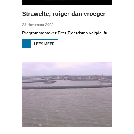
Strawelte, ruiger dan vroeger
23 November 2008
Programmamaker Piter Tjeerdsma volgde 'funpunk'-band Strawelte bij de voorbereidingen voor hun reünieconcerten in 2008. Ook met historische beelden van optredens in Litouwen in 1989 en het afscheidsconcert in Buitenpost in 1990.
LEES MEER
OVER
STRAWELTE,
RUIGER
DAN
VROEGER