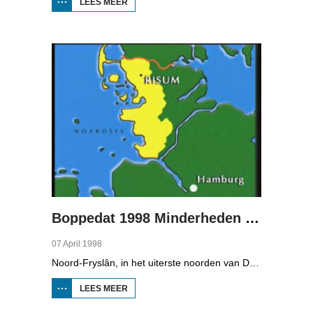
LEES MEER
OVER
BOPPEDAT
1998
MINDERHEDEN
IN DUITSLAND
1
Boppedat 1998 Minderheden in Duitsland 2
07 April 1998
Noord-Fryslân, in het uiterste noorden van Duitsland, is bijzonder rijk aan talen. Naast Duits en verschillende varianten van ons Fries, wordt er ook nog Deens gesproken en Plat-Duits. Veel Noord-Friezen beheersen de talen die in de streek worden gesproken, ook al zijn ze nog maar vijf jaar oud...
LEES MEER
OVER
BOPPEDAT
1998