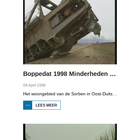
Boppedat 1998 Minderheden in Duitsland 4
09 April 1998
Het woongebied van de Sorben in Oost-Duitsland is voor een deel vernield door de bruinkoolindustrie. In de communistische tijd zijn er 79 Sorbische dorpen afgegraven voor de winning van bruinkool. En ook nu wordt er, voor het eerst sinds de Duitse hereniging, een dorpje bedreigd. Bruinkoolbedrijf Laubach wil over een paar jaar het dorp Horno slopen en afgraven, maar de bewoners verzetten zich uit alle macht.
LEES MEER
OVER
BOPPEDAT
1998
MINDERHEDEN
IN DUITSLAND
4