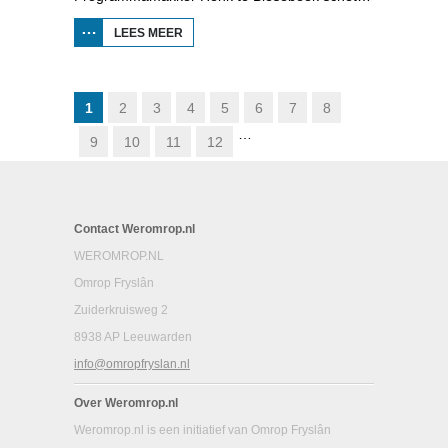
LEES MEER
OVER DE
SCHADUM
VOOR HET
VOETLICHT:
HAVANK
1
2
3
4
5
6
7
8
…
9
10
11
12
Contact Weromrop.nl
WEROMROP.NL
Omrop Fryslân
Zuiderkruisweg 2
8938 AP Leeuwarden
info@omropfryslan.nl
Over Weromrop.nl
Weromrop.nl is een initiatief van Omrop Fryslân