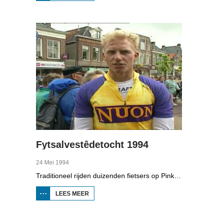
10E ROEI-
ELFSTEDENTOCHT
Fytsalvestêdetocht 1994
24 Mei 1994
Traditioneel rijden duizenden fietsers op Pinkstermaandag de Fietselfstedentocht. In Boppedat zien we hoe de tocht van 1994 ging.
LEES MEER
OVER
FYTSALVESTÊDETOCHT
1994