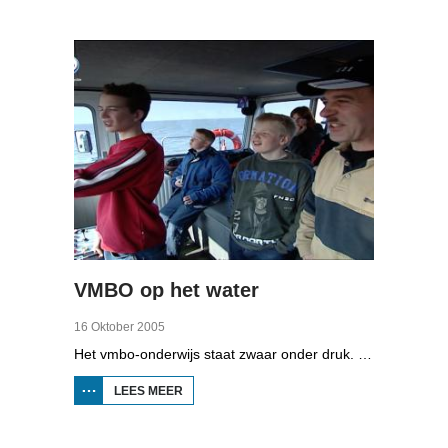
1998
VMBO op het water
16 Oktober 2005
Het vmbo-onderwijs staat zwaar onder druk. Zo'n 15 procent van alle leerlingen verlaat de school zonder diploma. Toch zijn er ook scholen waar het ander is, zoals de Maritieme Academie in Harlingen. Omrop Fryslân volgde leerlingen Ynse Leenstra, Jan Steenstra, Jard Jissink en Marjoke van Es 24 uren lang.
LEES MEER
OVER
VMBO
OP
HET
WATER