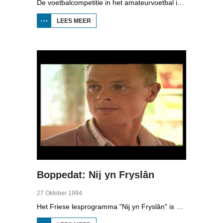
De voetbalcompetitie in het amateurvoetbal is nog steeds niet afgelopen, want de nacompetitie loopt nog steeds. Wij kozen één wedstrijd uit dit weekend, BCV Burgum tegen Hardegarijp, in de derde klasse A van het zaterdagsamateurvoetbal. BCV had aan één punt genoeg om voor promotie nog te spelen tegen de winnaar van de nacompetitie van de derde klasse B; Holwierde is dat. Als Hardegarijp zou winnen, dan speelden zij voor promotie. In ieder geval was het een belangrijke wedstrijd voor de twee rivaliserende dorpen Bergum en Hardegarijp.
LEES MEER
OVER
BOPPEDAT:
BCV BERGUM
-
HARDEGARIJP
1994
Boppedat: Nij yn Fryslân
27 Oktober 1994
Het Friese lesprogramma "Nij yn Fryslân" is samengesteld door de Afûk en gemaakt in samenwerking met Omrop Fryslân Televyzje. De lessen zijn bedoeld voor mensen die nieuw naar Fryslân komen en de taal niet kennen. In de studio één van de initiatiefnemers, Koen Eekma. En de Friese schaatsers Falko Zandstra, Ids Postma en Rintje Ritsma trainen deze week voor het eerst weer op het ijs van Thialf, onder leiding van de nieuwe coach Wopke de Vegt.