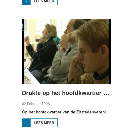
LEES MEER
OVER
BOPPEDAT:
NIJ YN
FRYSLÂN
Drukte op het hoofdkwartier van de Elfstedenvereniging
02 Februari 1996
Op het hoofdkwartier van de Elfstedenvereniging, in het waterleidinggebouw in Leeuwarden, is het een drukte van belang. De telefoon staat niet stil en de administratie van legitimatie en startkaarten komt precies.
LEES MEER
OVER DRUKTE OP HET
HOOFDKWARTIER VAN
DE