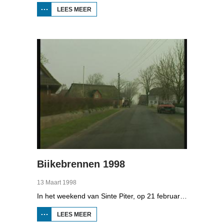
LEES MEER
OVER
BOPPEDAT
1998
MINDERHEDEN
IN DUITSLAND
4
Biikebrennen 1998
13 Maart 1998
In het weekend van Sinte Piter, op 21 februari 1998, begroeten de Noord-Friezen elk jaar het voorjaar met tientallen grote vuren. Ze noemen het 'biikebrennen' en het is het belangrijkste Noord-Friese feest. De Noord-Friese taal die in Sleeswijk-Holstein door tienduizend mensen wordt gesproken, speelt een belangrijke rol bij het biikebrennen.
LEES MEER
OVER
BIIKEBRENNEN