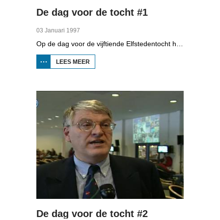
De dag voor de tocht #1
03 Januari 1997
Op de dag voor de vijftiende Elfstedentocht heeft Omrop Fryslân meerdere uitzendingen gemaakt over de voorbereidingen op de 'Tocht der Tochten'. In deze uitzending kunt u onder andere zien naar reportages over: de drukte in het FEC, de kou, de politie, de favoriete wedstrijdschaaters en rayonhaad Visser .
LEES MEER
OVER
DE
DAG
VOOR
DE
TOCHT
#1
De dag voor de tocht #2