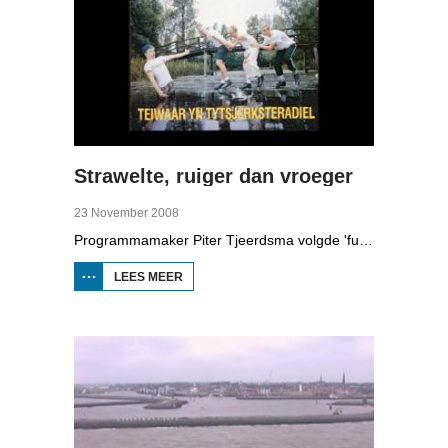
Strawelte, ruiger dan vroeger
23 November 2008
Programmamaker Piter Tjeerdsma volgde 'funpunk'-band Strawelte bij de voorbereidingen voor hun reünieconcerten in 2008. Ook met historische beelden van optredens in Litouwen in 1989 en het afscheidsconcert in Buitenpost in 1990.
LEES MEER
OVER
STRAWELTE,
RUIGER
DAN
VROEGER