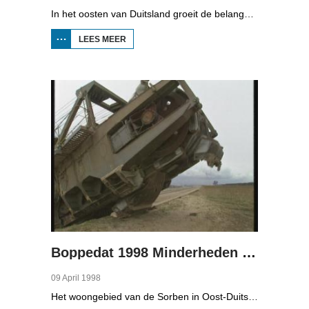
In het oosten van Duitsland groeit de belangstelling voor de folklore en tradities van de Sorbische minderheid. De Sorben zijn een Slavisch volk van 60.000 mensen in de deelstaten Brandenburg en Saksen in de vroegere DDR. Hoewel de belangstelling voor de cultuur groot is, gaat het niet goed met de Sorbische taal. In Brandenburg bijvoorbeeld, wordt de taal alleen nog maar gesproken door mensen van 60 jaar en ouder. Een volledig Sorbischtalige Kindergarten moet daar verandering in brengen.
LEES MEER
OVER
BOPPEDAT
1998
MINDERHEDEN
IN DUITSLAND
3
Boppedat 1998 Minderheden in Duitsland 4
09 April 1998
Het woongebied van de Sorben in Oost-Duitsland is voor een deel vernield door de bruinkoolindustrie. In de communistische tijd zijn er 79 Sorbische dorpen afgegraven voor de winning van bruinkool. En ook nu wordt er, voor het eerst sinds de Duitse hereniging, een dorpje bedreigd. Bruinkoolbedrijf Laubach wil over een paar jaar het dorp Horno slopen en afgraven, maar de bewoners verzetten zich uit alle macht.