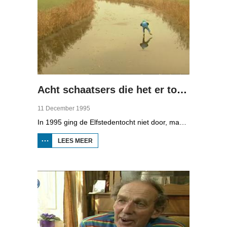
Acht schaatsers die het er toch op wagen
11 December 1995
In 1995 ging de Elfstedentocht niet door, maar er waren genoeg mensen die de tocht toch wilden schaatsen. Omrop Fryslân volgde de schaatstocht van acht Friezen die het er toch op waagden. De tactiek: hard schaatsen en dan maar hopen dat je droog blijft.
LEES MEER
OVER ACHT
SCHAATSERS
DIE HET ER
TOCH OP
WAGEN