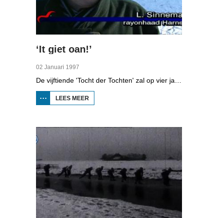
‘It giet oan!’
02 Januari 1997
De vijftiende 'Tocht der Tochten' zal op vier januari 1997 plaatsvinden, vertelde Henk Kroes, voorzitter van de Elfstedentocht tijdens een persconferentie. In deze uitzending van Hjoed worden diverse aspecten van de voorbereidingen op de Elfstedentocht besproken: de knelpunten bij Sneek en Harlingen, de favoriete wedstrijdschaatsers, de grote mensenmassa die wordt verwacht en een portret van een man die de tocht gaat rijden met drie hakken.
LEES MEER
OVER
‘IT
GIET
OAN!’