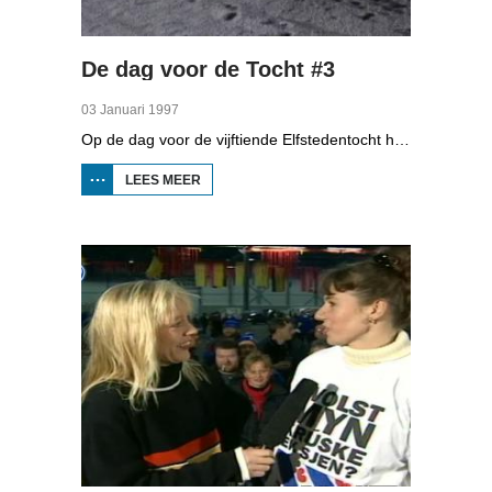
De dag voor de Tocht #3
03 Januari 1997
Op de dag voor de vijftiende Elfstedentocht heeft Omrop Fryslân meerdere uitzendingen gemaakt over de voorbereidingen op de 'Tocht der Tochten'. In deze uitzending kunt u onder andere zien naar reportages over: onderkoeling en de voorbereidingen in het Antonius ziekenhuis in Sneek.
LEES MEER
OVER
DE
DAG
VOOR
DE
TOCHT
#3