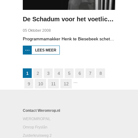
De Schadum voor het voetlicht: Havank
05 Oktober 2008
Programmamakker Henk te Biesebeek schetst in deze documentaire uit 2008 een portret van detectiveschrijver Havank, die in 1904 geboren werd in Leeuwarden als Hans van der Kallen. Zijn boeken in de Zwarte Beertjes-serie, met De Schaduw als hoofdpersoon, waren een groot succes. Na zijn dood in 1964 heeft schrijver/journalist Pieter Terpstra zijn schrijverij overgenomen en doorgezet, zo zijn er nog 24 boekjes uitgebracht. Daarna was het klaar, het verkocht niet meer, het was te wollig en te ouderwets.
LEES MEER
OVER DE
SCHADUM
VOOR HET
VOETLICHT:
HAVANK
1
2
3
4
5
6
7
8
…
9
10
11
12
Contact Weromrop.nl
WEROMROP.NL
Omrop Fryslân
Zuiderkruisweg 2