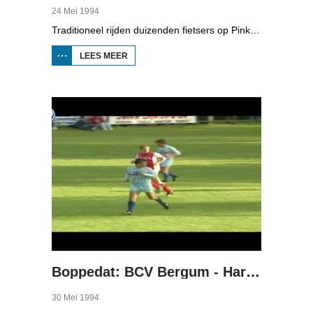
24 Mei 1994
Traditioneel rijden duizenden fietsers op Pinkstermaandag de Fietselfstedentocht. In Boppedat zien we hoe de tocht van 1994 ging.
LEES MEER
OVER
FYTSALVESTÊDETOCHT
1994
Boppedat: BCV Bergum - Hardegarijp 1994
30 Mei 1994