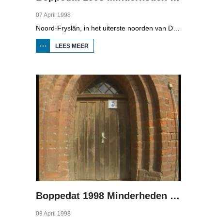
07 April 1998
Noord-Fryslân, in het uiterste noorden van Duitsland, is bijzonder rijk aan talen. Naast Duits en verschillende varianten van ons Fries, wordt er ook nog Deens gesproken en Plat-Duits. Veel Noord-Friezen beheersen de talen die in de streek worden gesproken, ook al zijn ze nog maar vijf jaar oud...
LEES MEER
OVER
BOPPEDAT
1998
MINDERHEDEN
IN DUITSLAND
2
Boppedat 1998 Minderheden in Duitsland 3
08 April 1998