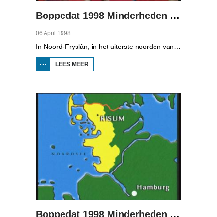
Boppedat 1998 Minderheden in Duitsland 1
06 April 1998
In Noord-Fryslân, in het uiterste noorden van Duitsland, spreken zo'n 8000 mensen Frasch. Die taal is familie van ons Fries. Omdat de groep Frasch-sprekers zo klein is, is het voor hen lastig om ook een levenspartner te vinden die ook Frasch spreekt. Zo komt het dat er op het vasteland van Noord-Fryslân nog maar een paar families zijn waar de man, de vrouw en de kinderen allemaal Frasch spreken. Verslaggever Onno Falkena was in het kader van het Duits-Nederlandse sjoernalistenstipendium twee maanden in Duitsland en ook een paar weken in Noord-Fryslân.
LEES MEER
OVER
BOPPEDAT
1998
MINDERHEDEN
IN DUITSLAND
1
Boppedat 1998 Minderheden in Duitsland 2