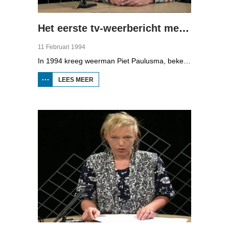
Het eerste tv-weerbericht met Piet Paulusma
11 Februari 1994
In 1994 kreeg weerman Piet Paulusma, bekend van Omrop Fryslân radio, zijn eigen plek op de Friese televisie met het "weekend weerbericht".
LEES MEER
OVER HET
EERSTE TV-
WEERBERICHT
MET PIET
PAULUSMA