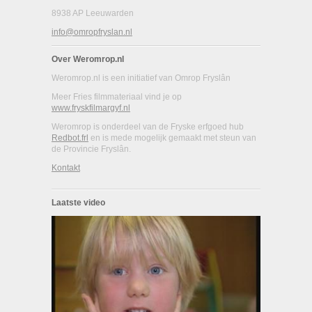
8938 AP Leeuwarden
info@omropfryslan.nl
Over Weromrop.nl
Weromrop.nl is een initiatief van Omrop Fryslân
Meer Fries filmmateriaal vind je op
www.fryskfilmargyf.nl
Weromrop is onderdeel van de Fryske erfgoed hub
Redbot.frl
en is mede mogelijk gemaakt met steun van
de Provincie Fryslân.
Kontakt
Laatste video