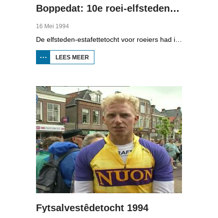
Boppedat: 10e roei-elfstedentocht
16 Mei 1994
De elfsteden-estafettetocht voor roeiers had in 1994 een jubileum. Voor de tiende keer was de start in Leeuwarden. Om acht uur 's avonds vertrok daar de eerste boot voor de lange tocht die ook 's nachts gewoon doorging. In Balk moest er 600 meter "gekluund" worden langs de Luts.
LEES MEER
OVER BOPPEDAT:
10E ROEI-
ELFSTEDENTOCHT
Fytsalvestêdetocht 1994