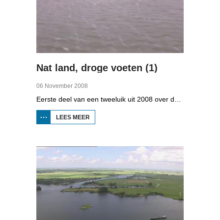
Nat land, droge voeten (1)
06 November 2008
Eerste deel van een tweeluik uit 2008 over de gevolgen van de klimaatveranderingen. Wat is nodig om in Fryslân ook in de toekomst droge voeten te houden? Hoeveel moeten de zeedijken worden verhoogd en wat is nodig om de Friese boezem 'klimaatproof' te maken?
LEES MEER
OVER
NAT
LAND,
DROGE
VOETEN
(1)