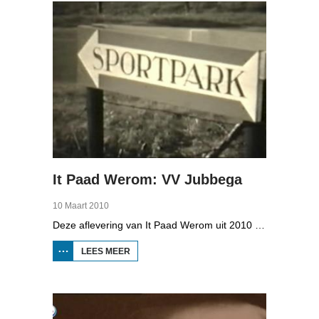
It Paad Werom: VV Jubbega
10 Maart 2010
Deze aflevering van It Paad Werom uit 2010 gaat over VV Jubbega in de jaren 1960. Toen stonden er een paar mannen op het veld die net even wat meer konden dan iemand anders, omdat ze altijd, maar dan ook altijd bezig waren met een balletje te trappen. Ze raken zo op elkaar ingespeeld, dat ze elkaar met de ogen dicht strakke ballen kunnen toespelen. Dat levert wat op: begin jaren zestig heeft Jubbega het beste zondagsvoetbalteam van Fryslân, dat speelt op het niveau wat nu de hoofdklasse is.
LEES MEER
OVER IT
PAAD
WEROM:
VV
JUBBEGA