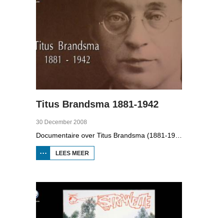
Titus Brandsma 1881-1942
30 December 2008
Documentaire over Titus Brandsma (1881-1942). Hij was pater bij de karmelieten, hoogleraar, publicist en verzetsstrijder. Hij werd omgebracht in een concentratiekamp. Gryt van Duinen praatte o.a. met Ton Crijnen die een boek over Titus Brandsma schreef. In 2022 werd Brandsma heilig verklaard.
LEES MEER
OVER TITUS
BRANDSMA
1881-1942