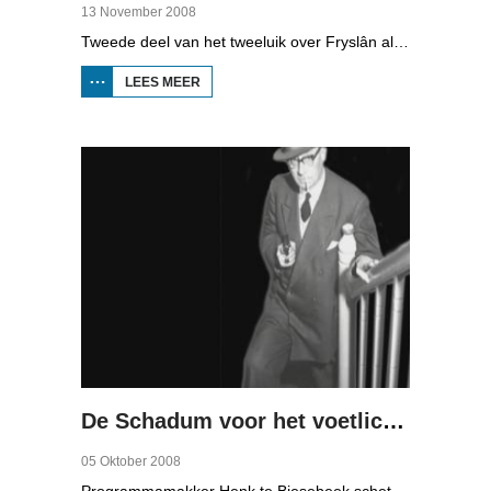
13 November 2008
Tweede deel van het tweeluik over Fryslân als waterprovincie. In deze aflevering: nieuwe technologie om water te zuiveren, en hoe je daar een economisch model van maakt, dat wil zeggen, geld mee kunt verdienen.
LEES MEER
OVER WATER
ALS
ECONOMISCHE
MOTOR (2)
De Schadum voor het voetlicht: Havank
05 Oktober 2008
Programmamakker Henk te Biesebeek schetst in deze documentaire uit 2008 een portret van detectiveschrijver Havank, die in 1904 geboren werd in Leeuwarden als Hans van der Kallen. Zijn boeken in de Zwarte Beertjes-serie, met De Schaduw als hoofdpersoon, waren een groot succes. Na zijn dood in 1964 heeft schrijver/journalist Pieter Terpstra zijn schrijverij overgenomen en doorgezet, zo zijn er nog 24 boekjes uitgebracht. Daarna was het klaar, het verkocht niet meer, het was te wollig en te ouderwets.