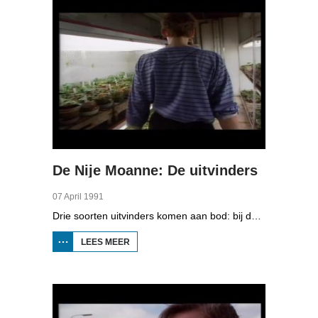
De Nije Moanne: De uitvinders
07 April 1991
Drie soorten uitvinders komen aan bod: bij deurenfabrikant Halbertsma in Grou gebruiken ze vlas als product tussen het hardboard, bij de agrarische hogeschool proberen ze aal in te zetten als biologische bestrijding van bodeminsecten en bij machinefabriek Van Brummelen in Leeuwarden bedenken ze allerlei soorten machines, zoals een spekinpakmachine voor Frisia in Harlingen. De innovaties moeten de productieprocessen verbeteren.
LEES MEER
OVER DE
NIJE
MOANNE:
DE
UITVINDERS