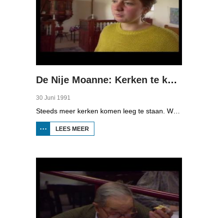
De Nije Moanne: Kerken te koop (1)
30 Juni 1991
Steeds meer kerken komen leeg te staan. Welke andere bestemming kan voor de gebouwen worden gevonden? In Sybrandahûs zijn nog wel kerkdiensten, maar eigenlijk zijn er te weinig mensen en moet het gebouw worden verkocht. In Lichtaard zijn oecumenische bijeenkomsten in de kerk. In Balk is discotheek The String in de kerk gekomen, de dj draait op de kansel. Op vele andere plaatsen zijn ook nieuwe bestemmingen gevonden: appartementen (Wergea), zeilschool (Idskenhuizen), garage (Wurdum), poppentheater (Schurega), atelier (Rauwerd en Boer) en woonhuis (Kubaard).
LEES MEER
OVER DE
NIJE
MOANNE:
KERKEN
TE KOOP
(1)