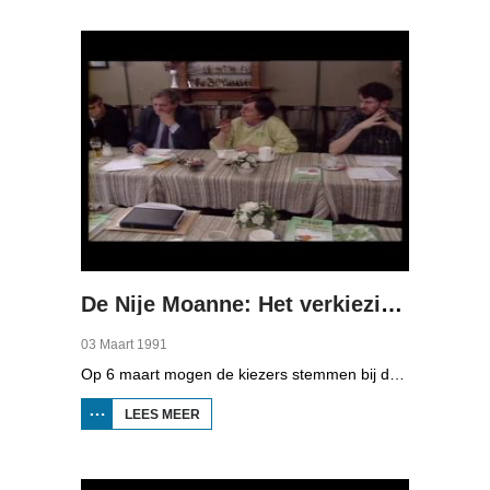
DE
GROTE
SCHAAL
De Nije Moanne: Het verkiezingscircus
03 Maart 1991
Op 6 maart mogen de kiezers stemmen bij de Provinciale Statenverkiezingen. In de aanloop daarnaar toe kijken we bij verschillende kandidaten op campagnetournee: Sicko Heldoorn van de PvdA, Marten van der Veen van de FNP en Minke van der Ploeg van het CDA.
LEES MEER
OVER DE NIJE
MOANNE: HET
VERKIEZINGSCIRCUS