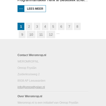
LEES MEER
OVER DE
SCHADUM
VOOR HET
VOETLICHT:
HAVANK
1
2
3
4
5
6
7
8
…
9
10
11
12
Contact Weromrop.nl
WEROMROP.NL
Omrop Fryslân
Zuiderkruisweg 2
8938 AP Leeuwarden
info@omropfryslan.nl
Over Weromrop.nl
Weromrop.nl is een initiatief van Omrop Fryslân