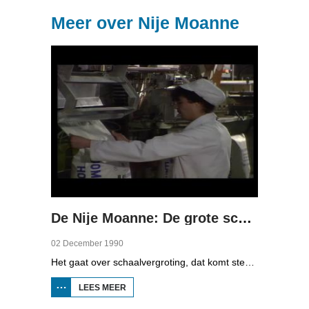
Meer over Nije Moanne
De Nije Moanne: De grote schaal
02 December 1990
Het gaat over schaalvergroting, dat komt steeds meer voor: bij bedrijven, postkantoren en zuivelbedrijven. In Oudeschoot zit een postkantoor in de supermarkt, maar die moet dicht want de PTT wil grotere kantoren openen met meer service. Plaatselijk Belang en de inwoners zijn er op tegen. In de zuivel is ook een grote fusie tussen de CCF en Frico Domo. Van twee bedrijven één maken valt niet mee. En in het basisonderwijs zijn ook plannen voor schaalvergroting. Als een school minstens 250 leerlingen zou moeten hebben, blijven er maar 13 scholen over in Fryslân.
LEES MEER
OVER DE
NIJE
MOANNE: