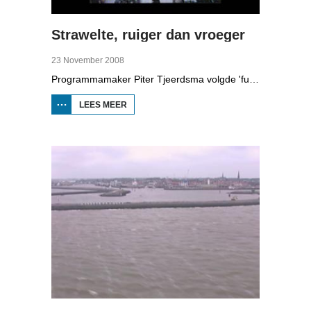
Strawelte, ruiger dan vroeger
23 November 2008
Programmamaker Piter Tjeerdsma volgde 'funpunk'-band Strawelte bij de voorbereidingen voor hun reünieconcerten in 2008. Ook met historische beelden van optredens in Litouwen in 1989 en het afscheidsconcert in Buitenpost in 1990.
LEES MEER
OVER
STRAWELTE,
RUIGER
DAN
VROEGER