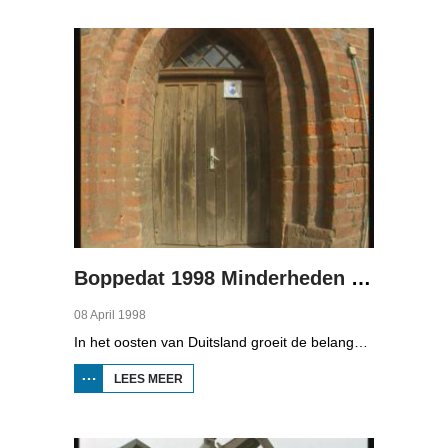
MINDERHEDEN
IN DUITSLAND
2
Boppedat 1998 Minderheden in Duitsland 3
08 April 1998
In het oosten van Duitsland groeit de belangstelling voor de folklore en tradities van de Sorbische minderheid. De Sorben zijn een Slavisch volk van 60.000 mensen in de deelstaten Brandenburg en Saksen in de vroegere DDR. Hoewel de belangstelling voor de cultuur groot is, gaat het niet goed met de Sorbische taal. In Brandenburg bijvoorbeeld, wordt de taal alleen nog maar gesproken door mensen van 60 jaar en ouder. Een volledig Sorbischtalige Kindergarten moet daar verandering in brengen.
LEES MEER
OVER
BOPPEDAT
1998
MINDERHEDEN
IN DUITSLAND