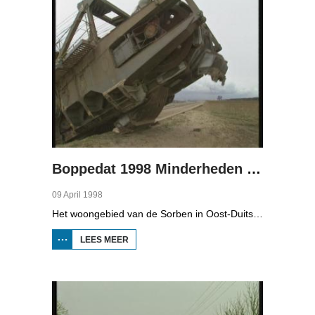
3
Boppedat 1998 Minderheden in Duitsland 4
09 April 1998
Het woongebied van de Sorben in Oost-Duitsland is voor een deel vernield door de bruinkoolindustrie. In de communistische tijd zijn er 79 Sorbische dorpen afgegraven voor de winning van bruinkool. En ook nu wordt er, voor het eerst sinds de Duitse hereniging, een dorpje bedreigd. Bruinkoolbedrijf Laubach wil over een paar jaar het dorp Horno slopen en afgraven, maar de bewoners verzetten zich uit alle macht.
LEES MEER
OVER
BOPPEDAT
1998
MINDERHEDEN
IN DUITSLAND
4