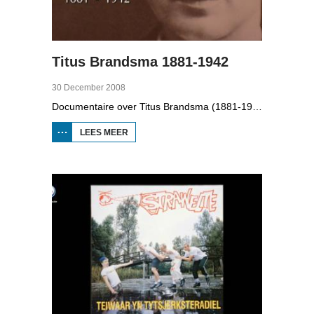
Titus Brandsma 1881-1942
30 December 2008
Documentaire over Titus Brandsma (1881-1942). Hij was pater bij de karmelieten, hoogleraar, publicist en verzetsstrijder. Hij werd omgebracht in een concentratiekamp. Gryt van Duinen praatte o.a. met Ton Crijnen die een boek over Titus Brandsma schreef. In 2022 werd Brandsma heilig verklaard.
LEES MEER
OVER TITUS
BRANDSMA
1881-1942