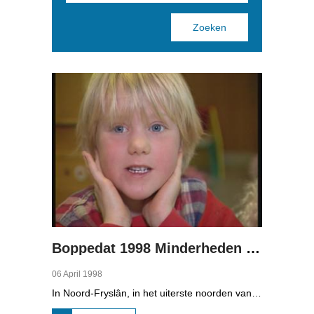
Pages
Boppedat 1998 Minderheden in Duitsland 1
06 April 1998
In Noord-Fryslân, in het uiterste noorden van Duitsland, spreken zo'n 8000 mensen Frasch. Die taal is familie van ons Fries. Omdat de groep Frasch-sprekers zo klein is, is het voor hen lastig om ook een levenspartner te vinden die ook Frasch spreekt. Zo komt het dat er op het vasteland van Noord-Fryslân nog maar een paar families zijn waar de man, de vrouw en de kinderen allemaal Frasch spreken. Verslaggever Onno Falkena was in het kader van het Duits-Nederlandse sjoernalistenstipendium twee maanden in Duitsland en ook een paar weken in Noord-Fryslân.