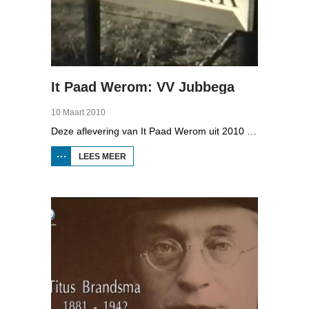
It Paad Werom: VV Jubbega
10 Maart 2010
Deze aflevering van It Paad Werom uit 2010 gaat over VV Jubbega in de jaren 1960. Toen stonden er een paar mannen op het veld die net even wat meer konden dan iemand anders, omdat ze altijd, maar dan ook altijd bezig waren met een balletje te trappen. Ze raken zo op elkaar ingespeeld, dat ze elkaar met de ogen dicht strakke ballen kunnen toespelen. Dat levert wat op: begin jaren zestig heeft Jubbega het beste zondagsvoetbalteam van Fryslân, dat speelt op het niveau wat nu de hoofdklasse is.
LEES MEER
OVER IT
PAAD
WEROM:
VV
JUBBEGA