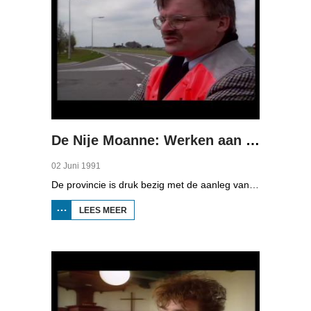
De Nije Moanne: Werken aan de weg
02 Juni 1991
De provincie is druk bezig met de aanleg van nieuwe wegen en het verdubbelen van bestaande wegen. Verschillende partijen praten over het belang van de infrastructuur, zoals een ingenieur, een directeur van een transportbedrijf, maar ook aspecten als veiligheid en duurzaamheid komen aan de orde.
LEES MEER
OVER DE
NIJE
MOANNE:
WERKEN
AAN DE
WEG