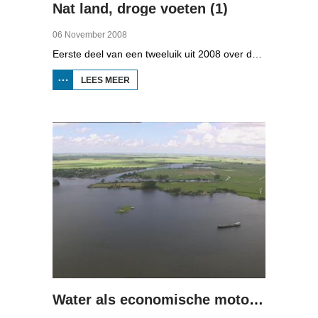
Nat land, droge voeten (1)
06 November 2008
Eerste deel van een tweeluik uit 2008 over de gevolgen van de klimaatveranderingen. Wat is nodig om in Fryslân ook in de toekomst droge voeten te houden? Hoeveel moeten de zeedijken worden verhoogd en wat is nodig om de Friese boezem 'klimaatproof' te maken?
LEES MEER
OVER
NAT
LAND,
DROGE
VOETEN
(1)
Water als economische motor (2)