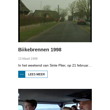
Biikebrennen 1998
13 Maart 1998
In het weekend van Sinte Piter, op 21 februari 1998, begroeten de Noord-Friezen elk jaar het voorjaar met tientallen grote vuren. Ze noemen het 'biikebrennen' en het is het belangrijkste Noord-Friese feest. De Noord-Friese taal die in Sleeswijk-Holstein door tienduizend mensen wordt gesproken, speelt een belangrijke rol bij het biikebrennen.
LEES MEER
OVER
BIIKEBRENNEN
1998