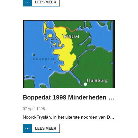
LEES MEER
OVER
BOPPEDAT
1998
MINDERHEDEN
IN DUITSLAND
1
Boppedat 1998 Minderheden in Duitsland 2
07 April 1998
Noord-Fryslân, in het uiterste noorden van Duitsland, is bijzonder rijk aan talen. Naast Duits en verschillende varianten van ons Fries, wordt er ook nog Deens gesproken en Plat-Duits. Veel Noord-Friezen beheersen de talen die in de streek worden gesproken, ook al zijn ze nog maar vijf jaar oud...
LEES MEER
OVER
BOPPEDAT
1998