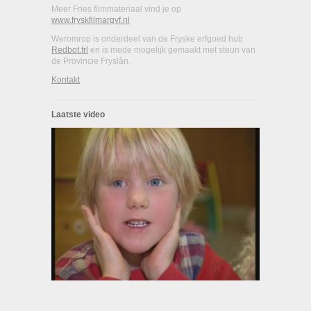
Meer Fries filmmateriaal vind je op
www.fryskfilmargyf.nl
Weromrop is onderdeel van de Fryske erfgoed hub
Redbot.frl
en is mede mogelijk gemaakt met steun van
de Provincie Fryslân.
Kontakt
Laatste video