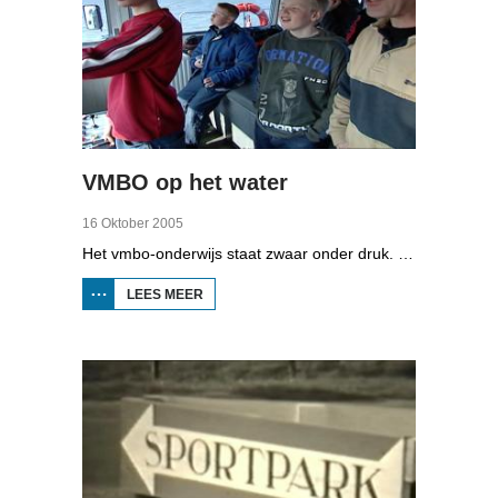
VMBO op het water
16 Oktober 2005
Het vmbo-onderwijs staat zwaar onder druk. Zo'n 15 procent van alle leerlingen verlaat de school zonder diploma. Toch zijn er ook scholen waar het ander is, zoals de Maritieme Academie in Harlingen. Omrop Fryslân volgde leerlingen Ynse Leenstra, Jan Steenstra, Jard Jissink en Marjoke van Es 24 uren lang.
LEES MEER
OVER
VMBO
OP
HET
WATER