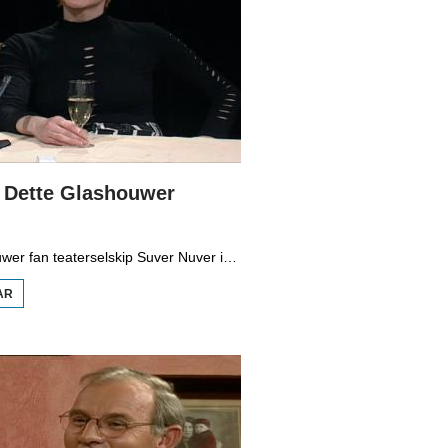
: Dette Glashouwer
Dette Glashouwer fan teaterselskip Suver Nuver is te gast by Bouke Oldenhof.
AR
OER IT
PETEAR:
DETTE
GLASHOUWER