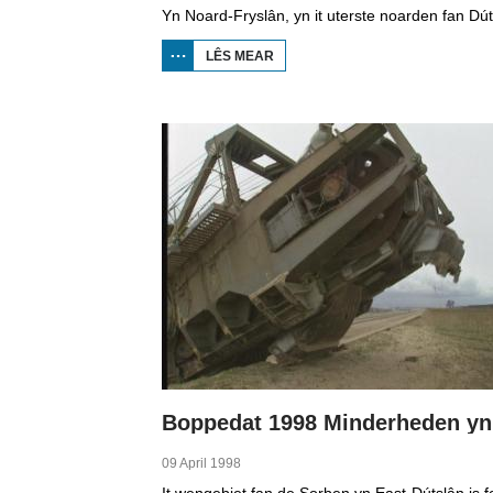
LÊS MEAR
OER
BOPPEDAT
1998
MINDERHEDEN
YN DÚTSLÂN 1
09 April 1998