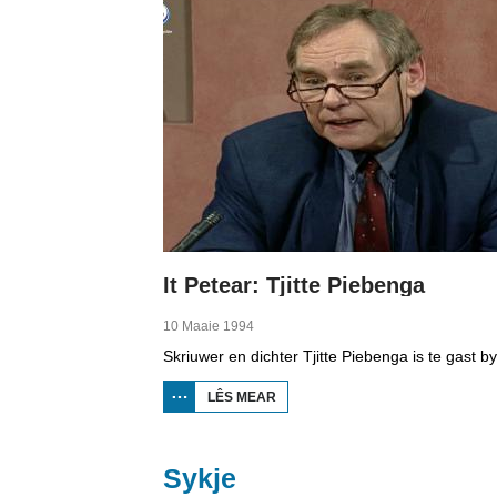
It Petear: Tjitte Piebenga
10 Maaie 1994
LÊS MEAR
OER IT
PETEAR:
TJITTE
PIEBENGA
Sykje