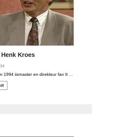
: Henk Kroes
994
Henk Kroes, yn 1994 iismaster en direkteur fan It Fryske Gea, giet yn petear mei Klaas Jansma.
AR
OER IT
PETEAR:
HENK
KROES