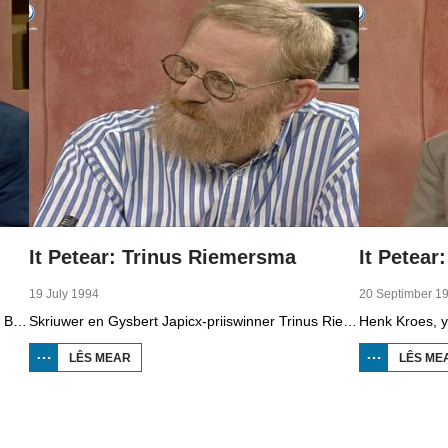
It Petear: Trinus Riemersma
It Petear
19 July 1994
20 Septimber 1
Skriuwer en dichter Tjitte Piebenga is te gast by Bouke Oldenhof.
Skriuwer en Gysbert Japicx-priiswinner Trinus Riemersma fan Frjentsjer is te gast by Bouke Oldenhof.
LÊS MEAR
OER IT
LÊS ME
PETEAR:
TRINUS
RIEMERSMA