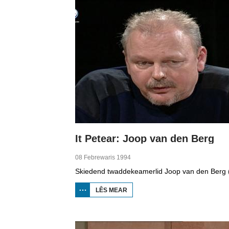
It Petear: Joop van den Berg
08 Febrewaris 1994
LÊS MEAR
OER IT
PETEAR:
JOOP
VAN
DEN
BERG