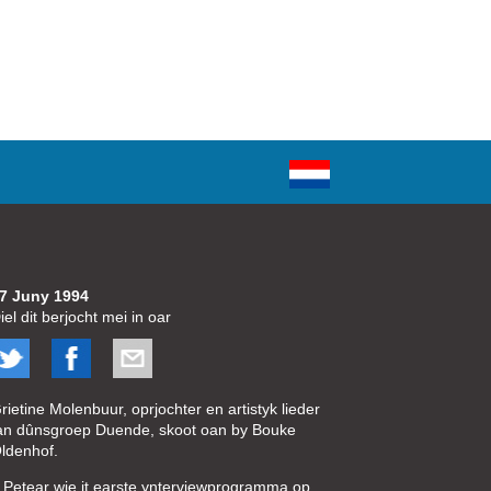
7 Juny 1994
iel dit berjocht mei in oar
rietine Molenbuur, oprjochter en artistyk lieder
an dûnsgroep Duende, skoot oan by Bouke
ldenhof.
t Petear wie it earste ynterviewprogramma op