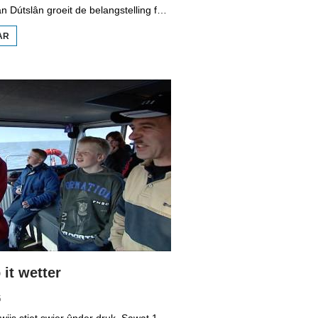
Yn it easten fan Dútslân groeit de belangstelling foar de folklore en tradysjes fan de Sorbyske minderheid. De Sorben binne in Slavysk folk fan 60.000 minsken yn de dielsteaten Brandenburg en Saksen yn de eardere DDR. Hoewol't de belangstelling foar de kultuer grut is, giet it net goed mei de Sorbyske taal. Yn Brandenburg bygelyks, wurdt de taal allinnich noch mar praat troch minsken fan 60 jier en âlder. In folslein Sorbysktalige Kindergarten moat der feroaring yn bringe.
AR
OER
BOPPEDAT
1998
MINDERHEDEN
YN DÚTSLÂN 3
it wetter
5