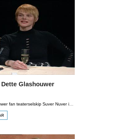
: Dette Glashouwer
Dette Glashouwer fan teaterselskip Suver Nuver is te gast by Bouke Oldenhof.
AR
OER IT
PETEAR:
DETTE
GLASHOUWER