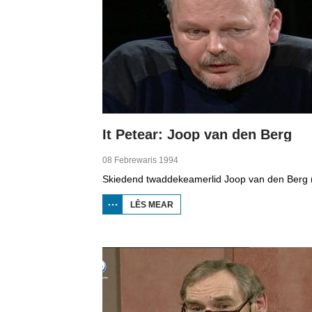
It Petear: Joop van den Berg
08 Febrewaris 1994
LÊS MEAR
OER IT
PETEAR:
JOOP
VAN
DEN
BERG