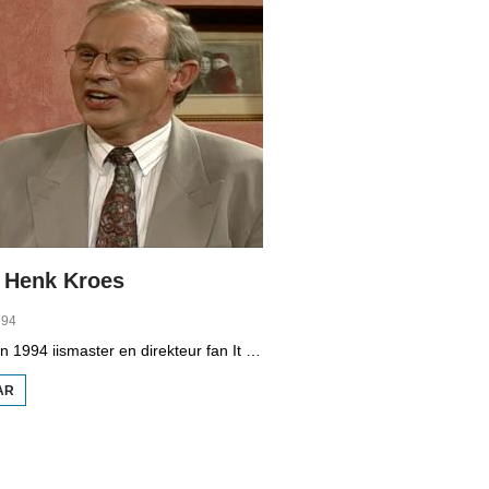
: Henk Kroes
994
Henk Kroes, yn 1994 iismaster en direkteur fan It Fryske Gea, giet yn petear mei Klaas Jansma.
AR
OER IT
PETEAR:
HENK
KROES