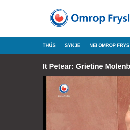
THÚS
SYKJE
NEI OMROP FRY
It Petear: Grietine Molen