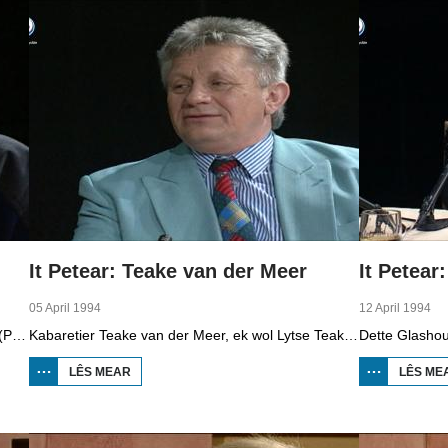
It Petear: Teake van der Meer
It Petear
05 April 1994
12 April 1994
Skiedend twaddekeamerlid Joop van den Berg (PvdA) is de earste gast dêr't Klaas Jansma mei yn petear giet.
Kabaretier Teake van der Meer, ek wol Lytse Teake, is by Klaas Jansma te gast yn de studio.
LÊS MEAR
OER IT
LÊS ME
PETEAR:
TEAKE
VAN
DER
MEER