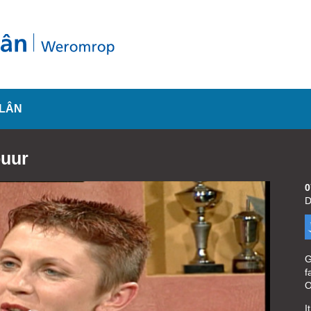
SLÂN
buur
0
D
G
f
O
I