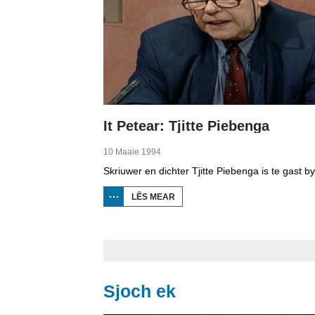
It Petear: Tjitte Piebenga
10 Maaie 1994
LÊS MEAR
OER IT
PETEAR:
TJITTE
PIEBENGA
Sjoch ek