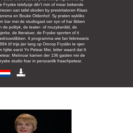
e Fryske telefyzje dêr't min of mear bekende
riezen oan tafel skoden by presintatoren Klaas
ansma en Bouke Oldenhof. Sy praten wykliks
m bar mei de studiogast oer syn of har libben
n de polityk, de teater- of muzykwrâld, de
sjerke, de literatuer, de Fryske sporten of it
edriuwslibben. It programma wie fan febrewaris
994 ôf trije jier lang op Omrop Fryslân te sjen
n hjitte earst Yn Petear Mei, letter waard dat It
etear. Meiïnoar kamen der 136 gasten nei de
ryske studio foar in persoanlik fraachpetear.