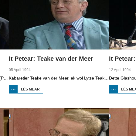
It Petear: Teake van der Meer
It Petear
05 April 1994
12 April 1994
Skiedend twaddekeamerlid Joop van den Berg (PvdA) is de earste gast dêr't Klaas Jansma mei yn petear giet.
Kabaretier Teake van der Meer, ek wol Lytse Teake, is by Klaas Jansma te gast yn de studio.
LÊS MEAR
OER IT
LÊS ME
PETEAR:
TEAKE
VAN
DER
MEER