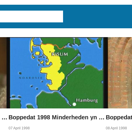
Boppedat 1998 Minderheden yn Dútslân 1
Boppedat 1998 Minderheden yn Dútslân 2
07 April 1998
08 April 1998