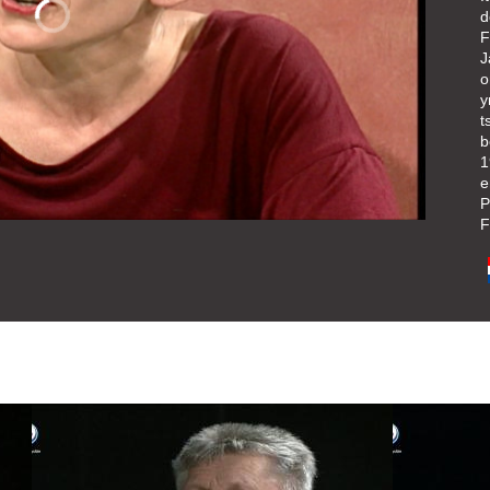
d
F
J
o
y
t
b
1
e
P
F