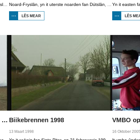
Yn Noard-Fryslân, yn it uterste noarden fan Dútslân, prate sawat 8000 minsken Frasch. Dy taal is famylje fan ús Frysk. Om't de groep Frasch-praters sa lyts is, is it foar harren in toer om ek in partner foar it libben te finen dy't ek Frasch praat. Sa komt it dat der op it fêstelân fan Noard-Fryslân noch mar in pear famyljes binne dêr't de man, de frou en de bern allegear Frasch prate. Ferslachjouwer Onno Falkena wie yn it ramt fan it Dútsk-Nederlânske sjoernalistenstipendium twa moannen yn Dútslân en ek in pear wike yn Noard-Fryslân.
Noard-Fryslân, yn it uterste noarden fan Dútslân, is bysûnder ryk oan talen. Njonken Dúts en ferskate farianten fan ús Frysk, wurdt der ek noch Deensk sprutsen en Plat-Dútsk. In soad Noard-Friezen behearskje de talen dy't yn de streek sprutsen wurde, sels al binne se noch mar fiif jier âld...
LÊS MEAR
OER
LÊS ME
BOPPEDAT
1998
MINDERHEDEN
YN DÚTSLÂN 2
Boppedat 1998 Minderheden yn Dútslân 4
Biikebrennen 1998
VMBO op 
13 Maart 1998
16 Oktober 200