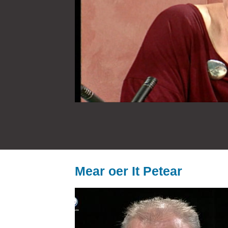
Mear oer It Petear