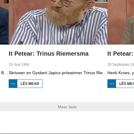
It Petear: Trinus Riemersma
It Petear
19 July 1994
20 Septimber 1
Skriuwer en dichter Tjitte Piebenga is te gast by Bouke Oldenhof.
Skriuwer en Gysbert Japicx-priiswinner Trinus Riemersma fan Frjentsjer is te gast by Bouke Oldenhof.
LÊS MEAR
OER IT
LÊS ME
PETEAR:
TRINUS
RIEMERSMA
Mear lade