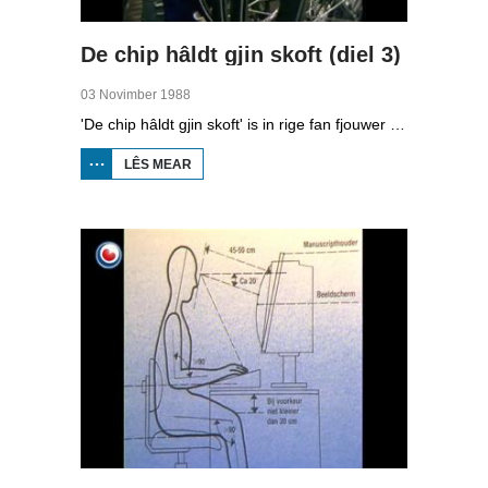
De chip hâldt gjin skoft (diel 3)
03 Novimber 1988
'De chip hâldt gjin skoft' is in rige fan fjouwer útstjoerings oer automatisearring yn Fryslân.Yn de tredde ôflevering kinne jo sjen nei hoe’t grutte bedriuwen omgien mei automatisearring.
LÊS MEAR
OER
DE
CHIP
HÂLDT
GJIN
SKOFT
(DIEL
3)