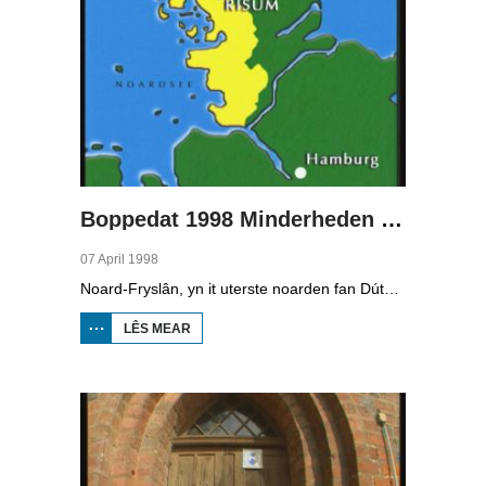
Boppedat 1998 Minderheden yn Dútslân 2
07 April 1998
Noard-Fryslân, yn it uterste noarden fan Dútslân, is bysûnder ryk oan talen. Njonken Dúts en ferskate farianten fan ús Frysk, wurdt der ek noch Deensk sprutsen en Plat-Dútsk. In soad Noard-Friezen behearskje de talen dy't yn de streek sprutsen wurde, sels al binne se noch mar fiif jier âld...
LÊS MEAR
OER
BOPPEDAT
1998
MINDERHEDEN
YN DÚTSLÂN 2