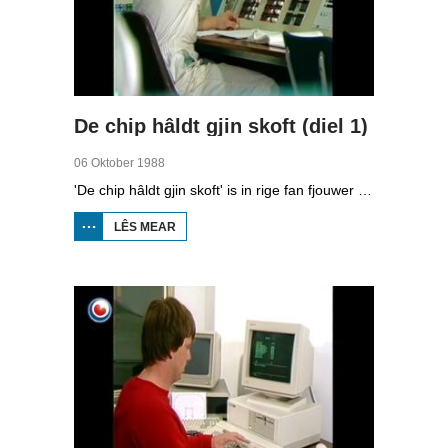
De chip hâldt gjin skoft (diel 1)
06 Oktober 1988
'De chip hâldt gjin skoft' is in rige fan fjouwer útstjoerings oer automatisearring yn Fryslân. Yn de earste ôflevering kinne jo sjen nei hoe’t kompjûters wurkje.
LÊS MEAR
OER
DE
CHIP
HÂLDT
GJIN
SKOFT
(DIEL
1)