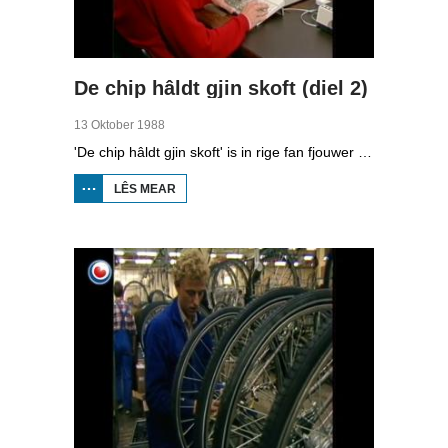
De chip hâldt gjin skoft (diel 2)
13 Oktober 1988
'De chip hâldt gjin skoft' is in rige fan fjouwer útstjoerings oer automatisearring yn Fryslân.Yn de twadde ôflevering kinne jo sjen nei hoe’t it midden- en lytsbedriuw kompjûters brûke.
LÊS MEAR
OER
DE
CHIP
HÂLDT
GJIN
SKOFT
(DIEL
2)