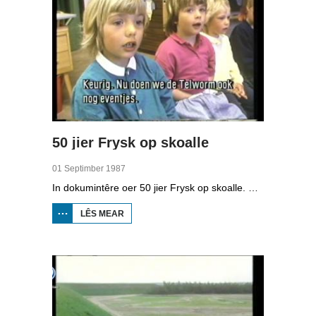
50 jier Frysk op skoalle
01 Septimber 1987
In dokumintêre oer 50 jier Frysk op skoalle. Mei ûnder oare it Fryske bernekoar, in Fryske les op de Prins Bernhardskoalle yn Ljouwert en en Fryske berneboeken.
LÊS MEAR
OER 50
JIER
FRYSK
OP
SKOALLE