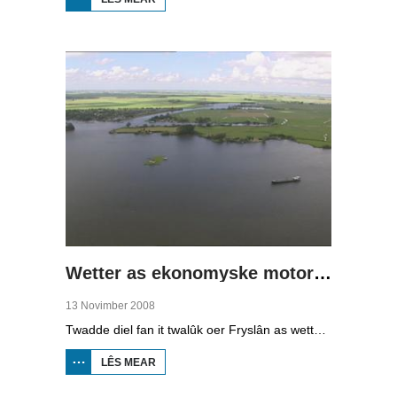
WIET
LÂN,
DRÛGE
FUOTTEN
(1)
Wetter as ekonomyske motor (2)
13 Novimber 2008
Twadde diel fan it twalûk oer Fryslân as wetterprovinsje. Yn dizze ôflevering: nije technology om wetter te suverjen, en hoe't je dêr in ekonomysk model fan meitsje, dat wol sizze, jild mei fertsjinje kinne.
LÊS MEAR
OER WETTER
AS
EKONOMYSKE