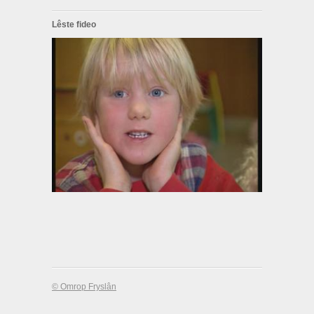
Lêste fideo
© Omrop Fryslân