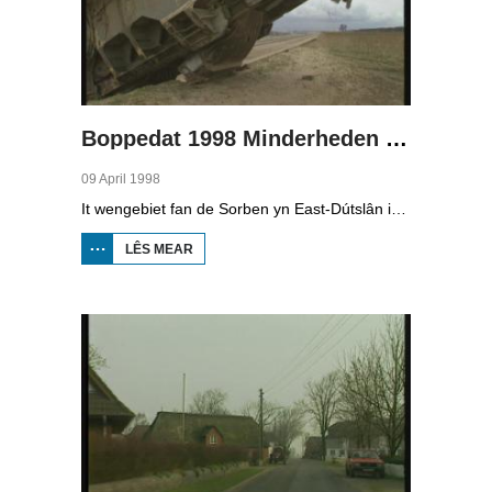
Boppedat 1998 Minderheden yn Dútslân 4
09 April 1998
It wengebiet fan de Sorben yn East-Dútslân is foar in part fernield troch de brúnkoalyndustry. Yn de kommunistyske tiid binne der 79 Sorbyske doarpen ôfgroeven foar de brúnkoalwinning. En ek no wurdt der, foar it earst sûnt de Dútske werieniging, in doarpke bedrige. Brúnkoalbedriuw Laubach wol oer in pear jier it doarp Horno slope en ôfgrave, mar de bewenners fersette harren út alle macht.
LÊS MEAR
OER
BOPPEDAT
1998
MINDERHEDEN
YN DÚTSLÂN 4