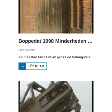
Boppedat 1998 Minderheden yn Dútslân 3
08 April 1998
Yn it easten fan Dútslân groeit de belangstelling foar de folklore en tradysjes fan de Sorbyske minderheid. De Sorben binne in Slavysk folk fan 60.000 minsken yn de dielsteaten Brandenburg en Saksen yn de eardere DDR. Hoewol't de belangstelling foar de kultuer grut is, giet it net goed mei de Sorbyske taal. Yn Brandenburg bygelyks, wurdt de taal allinnich noch mar praat troch minsken fan 60 jier en âlder. In folslein Sorbysktalige Kindergarten moat der feroaring yn bringe.
LÊS MEAR
OER
BOPPEDAT
1998
MINDERHEDEN
YN DÚTSLÂN 3