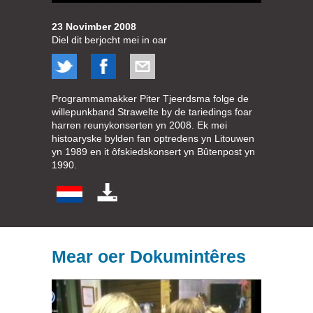
23 Novimber 2008
Diel dit berjocht mei in oar
Programmamakker Piter Tjeerdsma folge de
willepunkband Strawelte by de tariedings foar
harren reunykonserten yn 2008. Ek mei
histoaryske bylden fan optredens yn Litouwen
yn 1989 en it ôfskiedskonsert yn Bûtenpost yn
1990.
Mear oer Dokumintêres