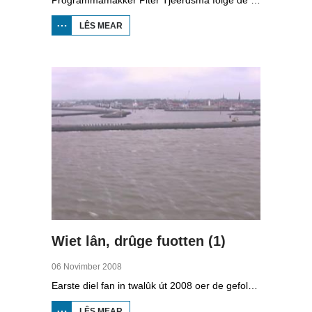
LÊS MEAR
OER
STRAWELTE,
RÛGER AS
FROEGER
Wiet lân, drûge fuotten (1)
06 Novimber 2008
Earste diel fan in twalûk út 2008 oer de gefolgen fan de klimaatferoarings. Wat is nedich om yn Fryslân ek yn de takomst drûge fuotten te hâlden? Hoefolle moatte de seediken ferhege wurde en wat is nedich om de Fryske boezem 'klimaatproof' te meitsjen?
LÊS MEAR
OER