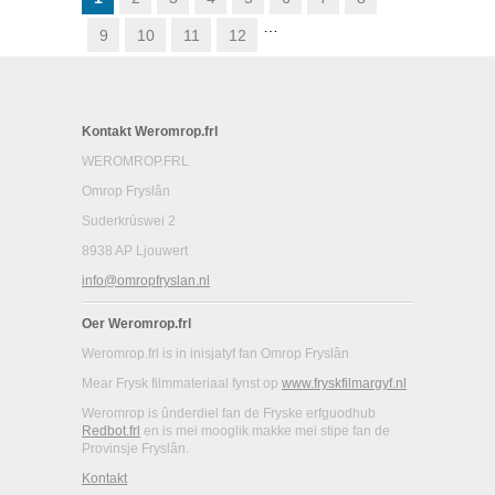
…
9
10
11
12
Kontakt Weromrop.frl
WEROMROP.FRL
Omrop Fryslân
Suderkrúswei 2
8938 AP Ljouwert
info@omropfryslan.nl
Oer Weromrop.frl
Weromrop.frl is in inisjatyf fan Omrop Fryslân
Mear Frysk filmmateriaal fynst op
www.fryskfilmargyf.nl
Weromrop is ûnderdiel fan de Fryske erfguodhub
Redbot.frl
en is mei mooglik makke mei stipe fan de
Provinsje Fryslân.
Kontakt