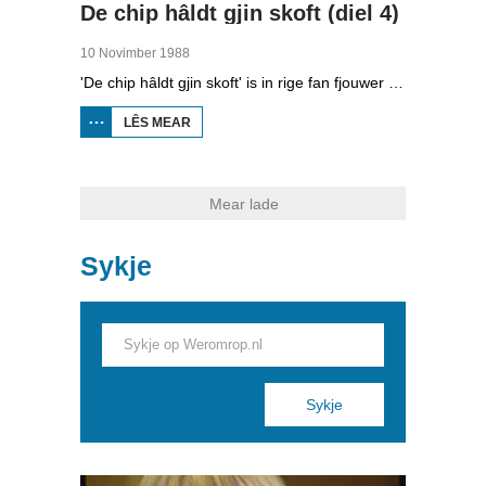
De chip hâldt gjin skoft (diel 4)
10 Novimber 1988
'De chip hâldt gjin skoft' is in rige fan fjouwer útstjoerings oer automatisearring yn Fryslân. Yn de fjirde ôflevering kinne jo sjen nei de gefolgen fan automatisearring op de sûnens, privacy en wurk fan minsken.
LÊS MEAR
OER
DE
CHIP
HÂLDT
GJIN
SKOFT
Mear lade
(DIEL
4)
Sykje