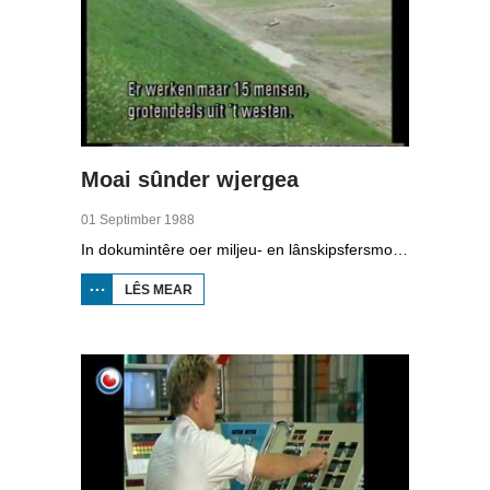
Moai sûnder wjergea
01 Septimber 1988
In dokumintêre oer miljeu- en lânskipsfersmoarging. Henk Kroes fan it Fryske Gea fertelt oer gebieten dy't ôfsletten binne foar toeristen yn Earnewâld. Mar ek oan it wurd binne: feehâlders, Bob Beets fan de waadferiening en histoarikus Peter Karstkarel.
LÊS MEAR
OER MOAI
SÛNDER
WJERGEA