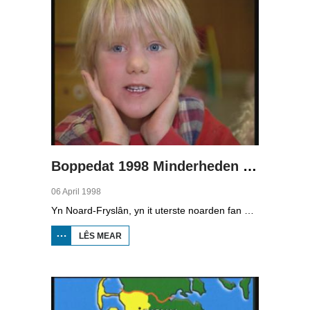
Pages
Boppedat 1998 Minderheden yn Dútslân 1
06 April 1998
Yn Noard-Fryslân, yn it uterste noarden fan Dútslân, prate sawat 8000 minsken Frasch. Dy taal is famylje fan ús Frysk. Om't de groep Frasch-praters sa lyts is, is it foar harren in toer om ek in partner foar it libben te finen dy't ek Frasch praat. Sa komt it dat der op it fêstelân fan Noard-Fryslân noch mar in pear famyljes binne dêr't de man, de frou en de bern allegear Frasch prate. Ferslachjouwer Onno Falkena wie yn it ramt fan it Dútsk-Nederlânske sjoernalistenstipendium twa moannen yn Dútslân en ek in pear wike yn Noard-Fryslân.
LÊS MEAR
OER
BOPPEDAT
1998
MINDERHEDEN
YN DÚTSLÂN 1