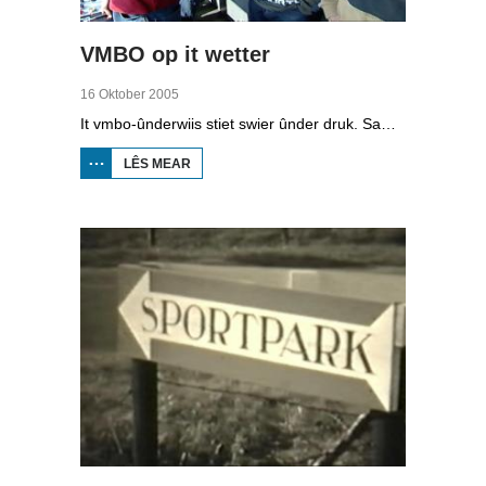
VMBO op it wetter
16 Oktober 2005
It vmbo-ûnderwiis stiet swier ûnder druk. Sawat 15 persint fan alle learlingen ferlit de skoalle sûnder diploma. Dochs binne der ek skoallen der't it oars is, lykas de Maritime Akademy yn Harns. Omrop Fryslân folge learlingen Ynse Leenstra, Jan Steenstra, Jard Jissink en Marjoke van Es 24 oeren lang.
LÊS MEAR
OER
VMBO
OP IT
WETTER