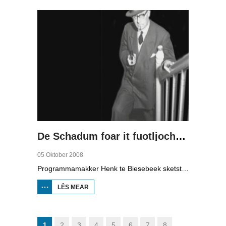
MOTOR (2)
De Schadum foar it fuotljocht: Havank
05 Oktober 2008
Programmamakker Henk te Biesebeek sketst yn dizze dokumintêre út 2008 in portret fan detektiveskriuwer Havank, dy't yn 1904 berne waard yn Ljouwert as Hans van der Kallen. Syn boeken yn de Zwarte Beertjes-sery, mei De Schaduw as haadpersoan, wiene in grut sukses. Nei syn dea yn 1964 hat skriuwer/sjoernalist Pieter Terpstra syn skriuwen oernaam en trochset, sa binne der noch 24 boekjes útbrocht. Dêrnei wie it dien, it ferkocht net mear, it wie te wollich en te âlderwetsk. Utjouwerij Bruna hie it idee om De Schaduw noch in kear ta libben te bringen yn in nij boek.
LÊS MEAR
OER DE
SCHADUM
FOAR IT
FUOTLJOCHT:
HAVANK
1
2
3
4
5
6
7
8