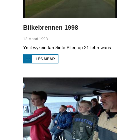
Biikebrennen 1998
13 Maart 1998
Yn it wykein fan Sinte Piter, op 21 febrewaris 1998, begroete de Noard-Friezen alle jierren de maitiid mei tsientallen grutte fjoeren. Se neame it 'biikebrennen' en it is it wichtichste Noard-Fryske feest. De Noard-Fryske taal dy't yn Sleeswijk-Holstein troch tsientûzen minsken praat wurdt, spilet in wichtige rol by it biikebrennen.
LÊS MEAR
OER
BIIKEBRENNEN
1998