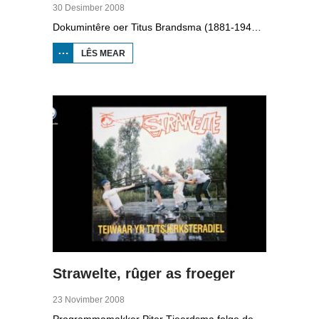
30 Desimber 2008
Dokumintêre oer Titus Brandsma (1881-1942). Hy wie pater by de karmeliten, heechlearaar, publisist en fersetsstrider. Hy waard ombrocht yn in konsintraasjekamp. Gryt van Duinen prate û.o. mei Ton Crijnen dy't in boek oer Titus Brandsma skreau. Yn 2022 waard Brandsma hillich ferklearre.
LÊS MEAR
OER TITUS
BRANDSMA
1881-1942
Strawelte, rûger as froeger
23 Novimber 2008
Programmamakker Piter Tjeerdsma folge de willepunkband Strawelte by de tariedings foar harren reunykonserten yn 2008. Ek mei histoaryske bylden fan optredens yn Litouwen yn 1989 en it ôfskiedskonsert yn Bûtenpost yn 1990.