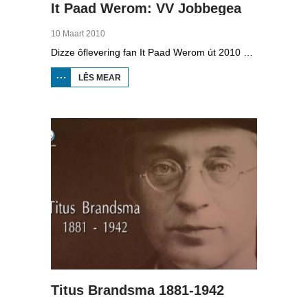
It Paad Werom: VV Jobbegea
10 Maart 2010
Dizze ôflevering fan It Paad Werom út 2010 giet oer VV Jobbegea yn de sechtiger jierren. Dan steane der in pear mannen op it fjild dy't krekt eefkes mear kinne as in oar, om't se altyd, mar dan ek altyd oan it baltsjetraapjen binne. Se reitsje sa opinoar ynspile dat se inoar mei de eagen ticht strakke ballen taspylje kinne. Dat docht fertuten: begjin jierren sechtich hat Jobbegea it bêste sneinsfuotbalteam fan Fryslân, dat spilet op it nivo wat no de haadklasse is.
LÊS MEAR
OER IT
PAAD
WEROM:
VV
JOBBEGEA
Titus Brandsma 1881-1942