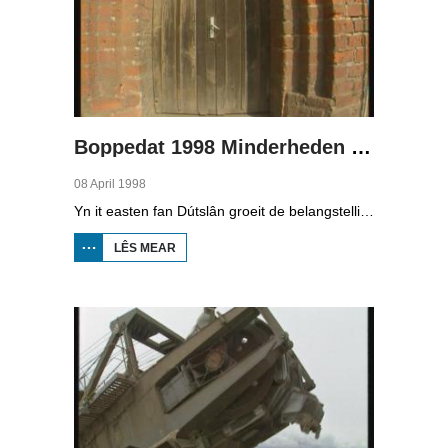
Boppedat 1998 Minderheden yn Dútslân 3
08 April 1998
Yn it easten fan Dútslân groeit de belangstelling foar de folklore en tradysjes fan de Sorbyske minderheid. De Sorben binne in Slavysk folk fan 60.000 minsken yn de dielsteaten Brandenburg en Saksen yn de eardere DDR. Hoewol't de belangstelling foar de kultuer grut is, giet it net goed mei de Sorbyske taal. Yn Brandenburg bygelyks, wurdt de taal allinnich noch mar praat troch minsken fan 60 jier en âlder. In folslein Sorbysktalige Kindergarten moat der feroaring yn bringe.
LÊS MEAR
OER
BOPPEDAT
1998
MINDERHEDEN
YN DÚTSLÂN 3