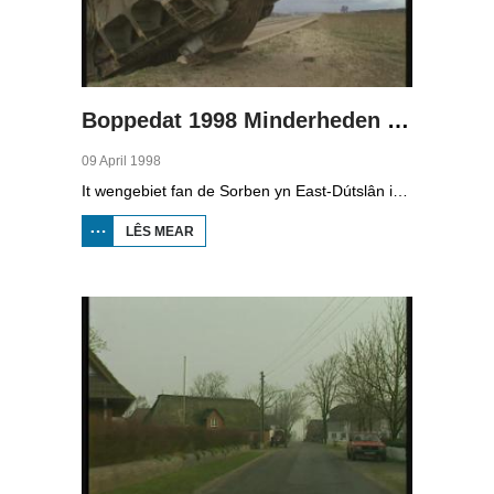
Boppedat 1998 Minderheden yn Dútslân 4
09 April 1998
It wengebiet fan de Sorben yn East-Dútslân is foar in part fernield troch de brúnkoalyndustry. Yn de kommunistyske tiid binne der 79 Sorbyske doarpen ôfgroeven foar de brúnkoalwinning. En ek no wurdt der, foar it earst sûnt de Dútske werieniging, in doarpke bedrige. Brúnkoalbedriuw Laubach wol oer in pear jier it doarp Horno slope en ôfgrave, mar de bewenners fersette harren út alle macht.
LÊS MEAR
OER
BOPPEDAT
1998
MINDERHEDEN
YN DÚTSLÂN 4