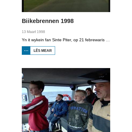
Biikebrennen 1998
13 Maart 1998
Yn it wykein fan Sinte Piter, op 21 febrewaris 1998, begroete de Noard-Friezen alle jierren de maitiid mei tsientallen grutte fjoeren. Se neame it 'biikebrennen' en it is it wichtichste Noard-Fryske feest. De Noard-Fryske taal dy't yn Sleeswijk-Holstein troch tsientûzen minsken praat wurdt, spilet in wichtige rol by it biikebrennen.
LÊS MEAR
OER
BIIKEBRENNEN
1998