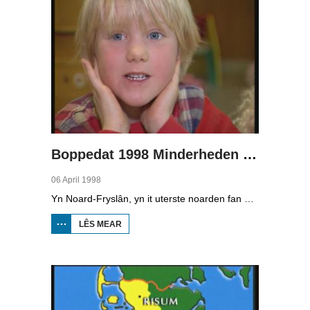
Boppedat 1998 Minderheden yn Dútslân 1
06 April 1998
Yn Noard-Fryslân, yn it uterste noarden fan Dútslân, prate sawat 8000 minsken Frasch. Dy taal is famylje fan ús Frysk. Om't de groep Frasch-praters sa lyts is, is it foar harren in toer om ek in partner foar it libben te finen dy't ek Frasch praat. Sa komt it dat der op it fêstelân fan Noard-Fryslân noch mar in pear famyljes binne dêr't de man, de frou en de bern allegear Frasch prate. Ferslachjouwer Onno Falkena wie yn it ramt fan it Dútsk-Nederlânske sjoernalistenstipendium twa moannen yn Dútslân en ek in pear wike yn Noard-Fryslân.
LÊS MEAR
OER
BOPPEDAT
1998
MINDERHEDEN
YN DÚTSLÂN 1