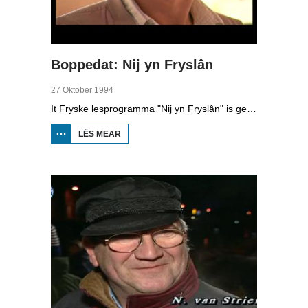
Boppedat: Nij yn Fryslân
27 Oktober 1994
It Fryske lesprogramma "Nij yn Fryslân" is gearstald troch de Afûk en makke yn gearwurking mei Omrop Fryslân Televyzje. De lessen binne bedoeld foar minsken dy't nij yn Fryslân komme en de taal net kenne. Yn de studio ien fan de inisjatyfnimmers, Koen Eekma. En de Fryske reedriders Falko Zandstra, Ids Postma en Rintje Ritsma traine dizze wike foar it earst wer op it iis fan Thialf, ûnder lieding fan de nije coach Wopke de Vegt.
LÊS MEAR
OER
BOPPEDAT:
NIJ YN
FRYSLÂN