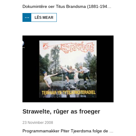
Dokumintêre oer Titus Brandsma (1881-1942). Hy wie pater by de karmeliten, heechlearaar, publisist en fersetsstrider. Hy waard ombrocht yn in konsintraasjekamp. Gryt van Duinen prate û.o. mei Ton Crijnen dy't in boek oer Titus Brandsma skreau. Yn 2022 waard Brandsma hillich ferklearre.
LÊS MEAR
OER TITUS
BRANDSMA
1881-1942
Strawelte, rûger as froeger
23 Novimber 2008
Programmamakker Piter Tjeerdsma folge de willepunkband Strawelte by de tariedings foar harren reunykonserten yn 2008. Ek mei histoaryske bylden fan optredens yn Litouwen yn 1989 en it ôfskiedskonsert yn Bûtenpost yn 1990.