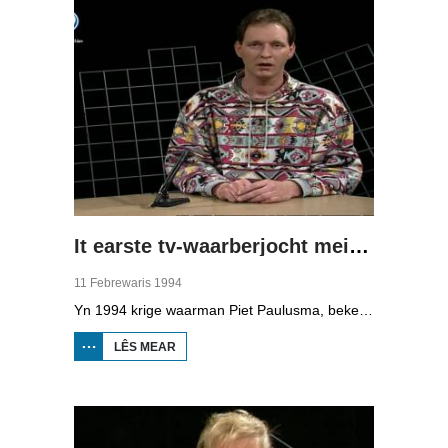
It earste tv-waarberjocht mei Piet Paulusma
11 Febrewaris 1994
Yn 1994 krige waarman Piet Paulusma, bekend fan Omrop Fryslân radio, syn eigen plak op de Fryske telefyzje mei it "wykein waarberjocht".
LÊS MEAR
OER IT EARSTE
TV-
WAARBERJOCHT
MEI PIET
PAULUSMA