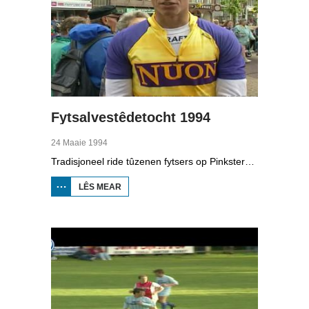
Fytsalvestêdetocht 1994
24 Maaie 1994
Tradisjoneel ride tûzenen fytsers op Pinkstermoandei de Fytsalvestêdetocht. Yn Boppedat sjogge we hoe't de tocht fan 1994 gie.
LÊS MEAR
OER
FYTSALVESTÊDETOCHT
1994