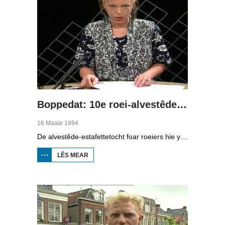
Boppedat: 10e roei-alvestêdetocht
16 Maaie 1994
De alvestêde-estafettetocht foar roeiers hie yn 1994 in jubileum. Foar de tsiende kear wie de start yn Ljouwert. Om acht oere jûns sette dêr de earste boat ôf foar de lange tocht dy't ek nacht gewoan trochgie. Yn Balk moast der 600 meter "klúnd" wurde by de Luts del.
LÊS MEAR
OER BOPPEDAT:
10E ROEI-
ALVESTÊDETOCHT