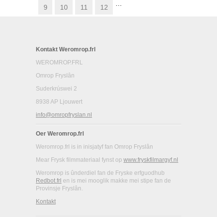
…
9
10
11
12
Kontakt Weromrop.frl
WEROMROP.FRL
Omrop Fryslân
Suderkrúswei 2
8938 AP Ljouwert
info@omropfryslan.nl
Oer Weromrop.frl
Weromrop.frl is in inisjatyf fan Omrop Fryslân
Mear Frysk filmmateriaal fynst op
www.fryskfilmargyf.nl
Weromrop is ûnderdiel fan de Fryske erfguodhub
Redbot.frl
en is mei mooglik makke mei stipe fan de
Provinsje Fryslân.
Kontakt