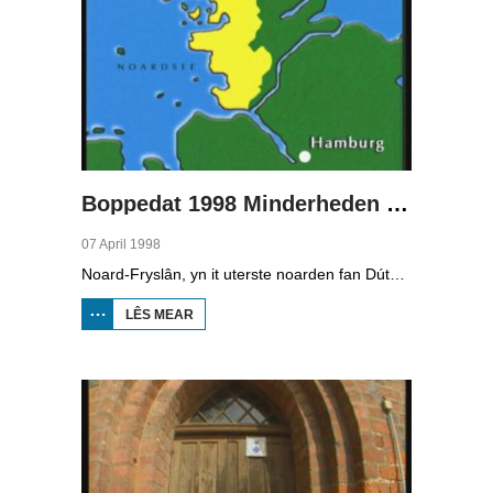
Boppedat 1998 Minderheden yn Dútslân 2
07 April 1998
Noard-Fryslân, yn it uterste noarden fan Dútslân, is bysûnder ryk oan talen. Njonken Dúts en ferskate farianten fan ús Frysk, wurdt der ek noch Deensk sprutsen en Plat-Dútsk. In soad Noard-Friezen behearskje de talen dy't yn de streek sprutsen wurde, sels al binne se noch mar fiif jier âld...
LÊS MEAR
OER
BOPPEDAT
1998
MINDERHEDEN
YN DÚTSLÂN 2