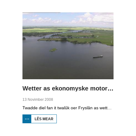
LÂN,
DRÛGE
FUOTTEN
(1)
Wetter as ekonomyske motor (2)
13 Novimber 2008
Twadde diel fan it twalûk oer Fryslân as wetterprovinsje. Yn dizze ôflevering: nije technology om wetter te suverjen, en hoe't je dêr in ekonomysk model fan meitsje, dat wol sizze, jild mei fertsjinje kinne.
LÊS MEAR
OER WETTER
AS
EKONOMYSKE
MOTOR (2)