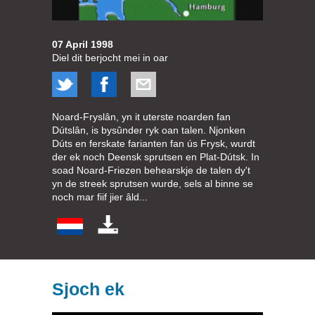
07 April 1998
Diel dit berjocht mei in oar
Noard-Fryslân, yn it uterste noarden fan
Dútslân, is bysûnder ryk oan talen. Njonken
Dúts en ferskate farianten fan ús Frysk, wurdt
der ek noch Deensk sprutsen en Plat-Dútsk. In
soad Noard-Friezen behearskje de talen dy't
yn de streek sprutsen wurde, sels al binne se
noch mar fiif jier âld...
Sjoch ek