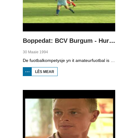
Boppedat: BCV Burgum - Hurdegaryp 1994
30 Maaie 1994
De fuotbalkompetysje yn it amateurfuotbal is noch hieltyd net ôfrûn, want de neikompetysje is noch yn folle gong. Wy keazen der ien wedstryd út dit wykein, BCV Burgum tsjin Hurdegaryp, yn de tredde klasse A fan it sneonsamateurfuotbal. BCV hie oan ien punt genôch om foar promoasje noch te spyljen tsjin de winner fan de neikompetysje fan de tredde klasse B; Holwierde is dat. As Hurdegaryp winne soe, dan spilen dy foar promoasje. Yn elk gefal wie it in wichtige wedstryd foar de twa rivalisearjende doarpen Burgum en Hurdegaryp.
LÊS MEAR
OER
BOPPEDAT:
BCV BURGUM
-
HURDEGARYP
1994