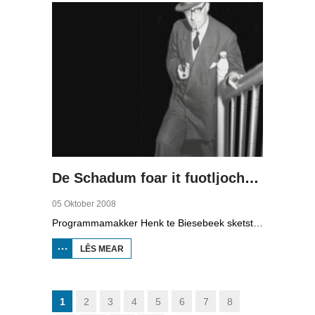
De Schadum foar it fuotljocht: Havank
05 Oktober 2008
Programmamakker Henk te Biesebeek sketst yn dizze dokumintêre út 2008 in portret fan detektiveskriuwer Havank, dy't yn 1904 berne waard yn Ljouwert as Hans van der Kallen. Syn boeken yn de Zwarte Beertjes-sery, mei De Schaduw as haadpersoan, wiene in grut sukses. Nei syn dea yn 1964 hat skriuwer/sjoernalist Pieter Terpstra syn skriuwen oernaam en trochset, sa binne der noch 24 boekjes útbrocht. Dêrnei wie it dien, it ferkocht net mear, it wie te wollich en te âlderwetsk. Utjouwerij Bruna hie it idee om De Schaduw noch in kear ta libben te bringen yn in nij boek.
LÊS MEAR
OER DE
SCHADUM
FOAR IT
FUOTLJOCHT:
HAVANK
1
2
3
4
5
6
7
8