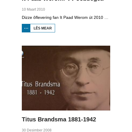
10 Maart 2010
Dizze ôflevering fan It Paad Werom út 2010 giet oer VV Jobbegea yn de sechtiger jierren. Dan steane der in pear mannen op it fjild dy't krekt eefkes mear kinne as in oar, om't se altyd, mar dan ek altyd oan it baltsjetraapjen binne. Se reitsje sa opinoar ynspile dat se inoar mei de eagen ticht strakke ballen taspylje kinne. Dat docht fertuten: begjin jierren sechtich hat Jobbegea it bêste sneinsfuotbalteam fan Fryslân, dat spilet op it nivo wat no de haadklasse is.
LÊS MEAR
OER IT
PAAD
WEROM:
VV
JOBBEGEA
Titus Brandsma 1881-1942
30 Desimber 2008