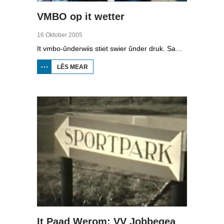
VMBO op it wetter
16 Oktober 2005
It vmbo-ûnderwiis stiet swier ûnder druk. Sawat 15 persint fan alle learlingen ferlit de skoalle sûnder diploma. Dochs binne der ek skoallen der't it oars is, lykas de Maritime Akademy yn Harns. Omrop Fryslân folge learlingen Ynse Leenstra, Jan Steenstra, Jard Jissink en Marjoke van Es 24 oeren lang.
LÊS MEAR
OER
VMBO
OP IT
WETTER
It Paad Werom: VV Jobbegea