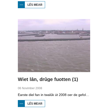
LÊS MEAR
OER
STRAWELTE,
RÛGER AS
FROEGER
Wiet lân, drûge fuotten (1)
06 Novimber 2008
Earste diel fan in twalûk út 2008 oer de gefolgen fan de klimaatferoarings. Wat is nedich om yn Fryslân ek yn de takomst drûge fuotten te hâlden? Hoefolle moatte de seediken ferhege wurde en wat is nedich om de Fryske boezem 'klimaatproof' te meitsjen?
LÊS MEAR
OER
WIET