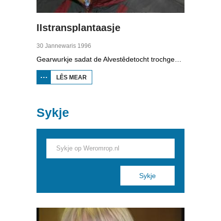
IIstransplantaasje
30 Jannewaris 1996
Gearwurkje sadat de Alvestêdetocht trochgean kin, dat wie it idee. Tsientallen frijwilligers hawwe ein jannewaris 1996 de brânwacht holpen mei in iis-transplantaasje om in wek ûnder in brêge yn Boalsert ticht te krijen.
LÊS MEAR
OER
IISTRANSPLANTAASJE
Sykje
Pages