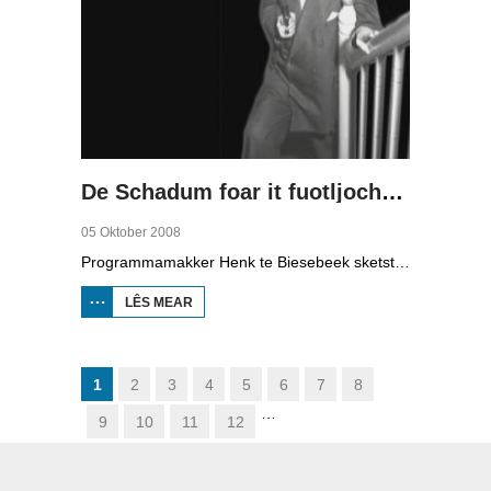
De Schadum foar it fuotljocht: Havank
05 Oktober 2008
Programmamakker Henk te Biesebeek sketst yn dizze dokumintêre út 2008 in portret fan detektiveskriuwer Havank, dy't yn 1904 berne waard yn Ljouwert as Hans van der Kallen. Syn boeken yn de Zwarte Beertjes-sery, mei De Schaduw as haadpersoan, wiene in grut sukses. Nei syn dea yn 1964 hat skriuwer/sjoernalist Pieter Terpstra syn skriuwen oernaam en trochset, sa binne der noch 24 boekjes útbrocht. Dêrnei wie it dien, it ferkocht net mear, it wie te wollich en te âlderwetsk. Utjouwerij Bruna hie it idee om De Schaduw noch in kear ta libben te bringen yn in nij boek.
LÊS MEAR
OER DE
SCHADUM
FOAR IT
FUOTLJOCHT:
HAVANK
1
2
3
4
5
6
7
8
…
9
10
11
12