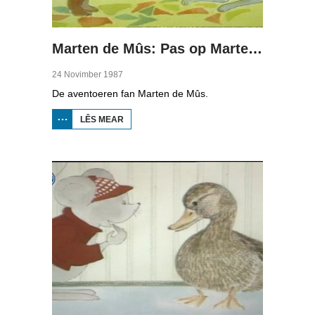
Marten de Mûs: Pas op Marten en Tys
24 Novimber 1987
De aventoeren fan Marten de Mûs.
LÊS MEAR
OER
MARTEN
DE MÛS:
PAS OP
MARTEN
EN TYS