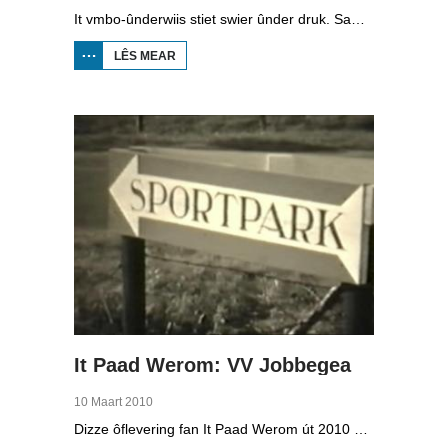
It vmbo-ûnderwiis stiet swier ûnder druk. Sawat 15 persint fan alle learlingen ferlit de skoalle sûnder diploma. Dochs binne der ek skoallen der't it oars is, lykas de Maritime Akademy yn Harns. Omrop Fryslân folge learlingen Ynse Leenstra, Jan Steenstra, Jard Jissink en Marjoke van Es 24 oeren lang.
LÊS MEAR
OER
VMBO
OP IT
WETTER
It Paad Werom: VV Jobbegea
10 Maart 2010
Dizze ôflevering fan It Paad Werom út 2010 giet oer VV Jobbegea yn de sechtiger jierren. Dan steane der in pear mannen op it fjild dy't krekt eefkes mear kinne as in oar, om't se altyd, mar dan ek altyd oan it baltsjetraapjen binne. Se reitsje sa opinoar ynspile dat se inoar mei de eagen ticht strakke ballen taspylje kinne. Dat docht fertuten: begjin jierren sechtich hat Jobbegea it bêste sneinsfuotbalteam fan Fryslân, dat spilet op it nivo wat no de haadklasse is.