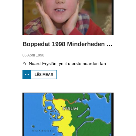
Boppedat 1998 Minderheden yn Dútslân 1
06 April 1998
Yn Noard-Fryslân, yn it uterste noarden fan Dútslân, prate sawat 8000 minsken Frasch. Dy taal is famylje fan ús Frysk. Om't de groep Frasch-praters sa lyts is, is it foar harren in toer om ek in partner foar it libben te finen dy't ek Frasch praat. Sa komt it dat der op it fêstelân fan Noard-Fryslân noch mar in pear famyljes binne dêr't de man, de frou en de bern allegear Frasch prate. Ferslachjouwer Onno Falkena wie yn it ramt fan it Dútsk-Nederlânske sjoernalistenstipendium twa moannen yn Dútslân en ek in pear wike yn Noard-Fryslân.
LÊS MEAR
OER
BOPPEDAT
1998
MINDERHEDEN
YN DÚTSLÂN 1