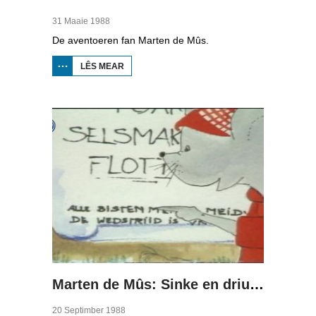
31 Maaie 1988
De aventoeren fan Marten de Mûs.
LÊS MEAR
OER
MARTEN
DE MÛS:
WA
BISTO?
Marten de Mûs: Sinke en driuwe
20 Septimber 1988