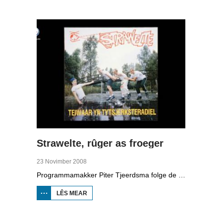
1881-1942
Strawelte, rûger as froeger
23 Novimber 2008
Programmamakker Piter Tjeerdsma folge de willepunkband Strawelte by de tariedings foar harren reunykonserten yn 2008. Ek mei histoaryske bylden fan optredens yn Litouwen yn 1989 en it ôfskiedskonsert yn Bûtenpost yn 1990.
LÊS MEAR
OER
STRAWELTE,
RÛGER AS
FROEGER