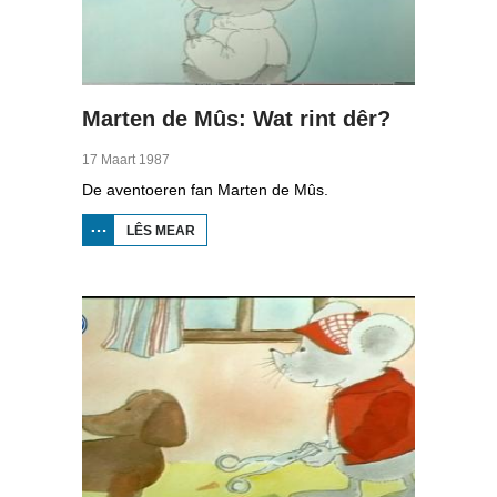
Marten de Mûs: Wat rint dêr?
17 Maart 1987
De aventoeren fan Marten de Mûs.
LÊS MEAR
OER
MARTEN
DE MÛS:
WAT
RINT
DÊR?