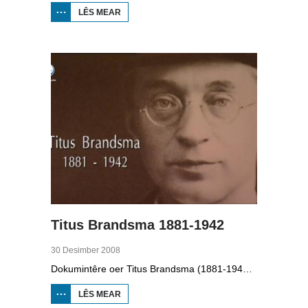
LÊS MEAR
OER IT
PAAD
WEROM:
VV
JOBBEGEA
Titus Brandsma 1881-1942
30 Desimber 2008
Dokumintêre oer Titus Brandsma (1881-1942). Hy wie pater by de karmeliten, heechlearaar, publisist en fersetsstrider. Hy waard ombrocht yn in konsintraasjekamp. Gryt van Duinen prate û.o. mei Ton Crijnen dy't in boek oer Titus Brandsma skreau. Yn 2022 waard Brandsma hillich ferklearre.
LÊS MEAR
OER TITUS
BRANDSMA