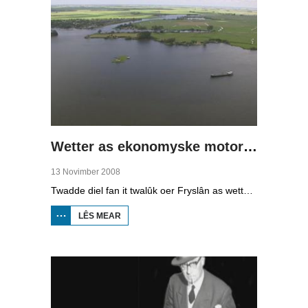
Wetter as ekonomyske motor (2)
13 Novimber 2008
Twadde diel fan it twalûk oer Fryslân as wetterprovinsje. Yn dizze ôflevering: nije technology om wetter te suverjen, en hoe't je dêr in ekonomysk model fan meitsje, dat wol sizze, jild mei fertsjinje kinne.
LÊS MEAR
OER WETTER
AS
EKONOMYSKE
MOTOR (2)