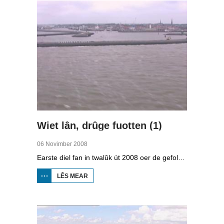
Wiet lân, drûge fuotten (1)
06 Novimber 2008
Earste diel fan in twalûk út 2008 oer de gefolgen fan de klimaatferoarings. Wat is nedich om yn Fryslân ek yn de takomst drûge fuotten te hâlden? Hoefolle moatte de seediken ferhege wurde en wat is nedich om de Fryske boezem 'klimaatproof' te meitsjen?
LÊS MEAR
OER
WIET
LÂN,
DRÛGE
FUOTTEN
(1)