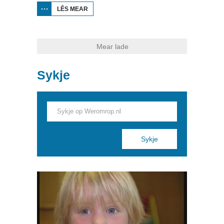
LÊS MEAR
OER
MARTEN
DE MUS:
WAT
GÛNZET
DER? (1)
Mear lade
Sykje
Pages