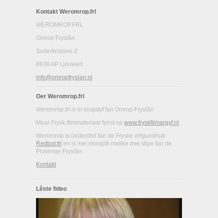
Kontakt Weromrop.frl
WEROMROP.FRL
Omrop Fryslân
Suderkrúswei 2
8938 AP Ljouwert
info@omropfryslan.nl
Oer Weromrop.frl
Weromrop.frl is in inisjatyf fan Omrop Fryslân
Mear Frysk filmmateriaal fynst op
www.fryskfilmargyf.nl
Weromrop is ûnderdiel fan de Fryske erfguodhub
Redbot.frl
en is mei mooglik makke mei stipe fan de
Provinsje Fryslân.
Kontakt
Lêste fideo