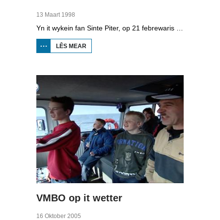
13 Maart 1998
Yn it wykein fan Sinte Piter, op 21 febrewaris 1998, begroete de Noard-Friezen alle jierren de maitiid mei tsientallen grutte fjoeren. Se neame it 'biikebrennen' en it is it wichtichste Noard-Fryske feest. De Noard-Fryske taal dy't yn Sleeswijk-Holstein troch tsientûzen minsken praat wurdt, spilet in wichtige rol by it biikebrennen.
LÊS MEAR
OER
BIIKEBRENNEN
1998
VMBO op it wetter
16 Oktober 2005