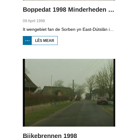
Boppedat 1998 Minderheden yn Dútslân 4
09 April 1998
It wengebiet fan de Sorben yn East-Dútslân is foar in part fernield troch de brúnkoalyndustry. Yn de kommunistyske tiid binne der 79 Sorbyske doarpen ôfgroeven foar de brúnkoalwinning. En ek no wurdt der, foar it earst sûnt de Dútske werieniging, in doarpke bedrige. Brúnkoalbedriuw Laubach wol oer in pear jier it doarp Horno slope en ôfgrave, mar de bewenners fersette harren út alle macht.
LÊS MEAR
OER
BOPPEDAT
1998
MINDERHEDEN
YN DÚTSLÂN 4
Biikebrennen 1998