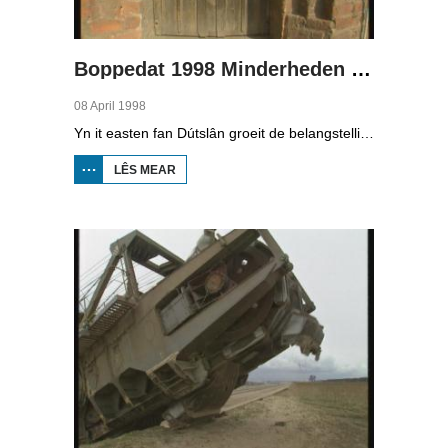
Boppedat 1998 Minderheden yn Dútslân 3
08 April 1998
Yn it easten fan Dútslân groeit de belangstelling foar de folklore en tradysjes fan de Sorbyske minderheid. De Sorben binne in Slavysk folk fan 60.000 minsken yn de dielsteaten Brandenburg en Saksen yn de eardere DDR. Hoewol't de belangstelling foar de kultuer grut is, giet it net goed mei de Sorbyske taal. Yn Brandenburg bygelyks, wurdt de taal allinnich noch mar praat troch minsken fan 60 jier en âlder. In folslein Sorbysktalige Kindergarten moat der feroaring yn bringe.
LÊS MEAR
OER
BOPPEDAT
1998
MINDERHEDEN
YN DÚTSLÂN 3