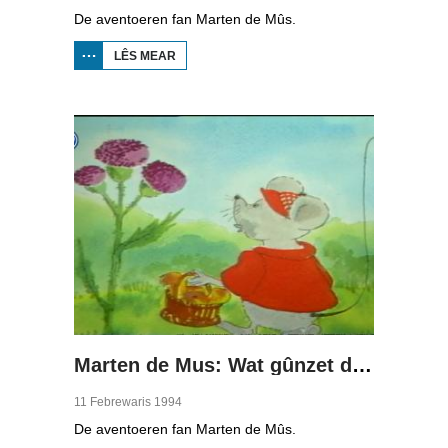
De aventoeren fan Marten de Mûs.
LÊS MEAR
OER
MARTEN
DE MÛS:
SINKE
EN
DRIUWE
Marten de Mus: Wat gûnzet der? (1)
11 Febrewaris 1994
De aventoeren fan Marten de Mûs.