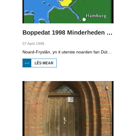
Boppedat 1998 Minderheden yn Dútslân 2
07 April 1998
Noard-Fryslân, yn it uterste noarden fan Dútslân, is bysûnder ryk oan talen. Njonken Dúts en ferskate farianten fan ús Frysk, wurdt der ek noch Deensk sprutsen en Plat-Dútsk. In soad Noard-Friezen behearskje de talen dy't yn de streek sprutsen wurde, sels al binne se noch mar fiif jier âld...
LÊS MEAR
OER
BOPPEDAT
1998
MINDERHEDEN
YN DÚTSLÂN 2