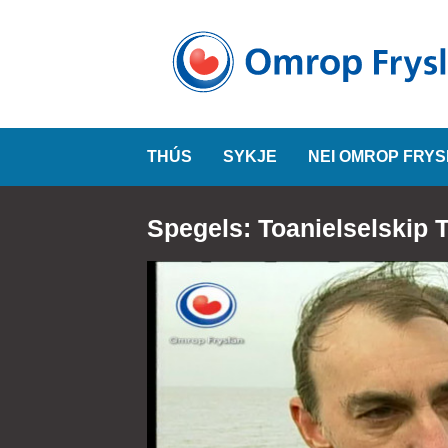
THÚS
SYKJE
NEI OMROP FRY
Spegels: Toanielselskip 