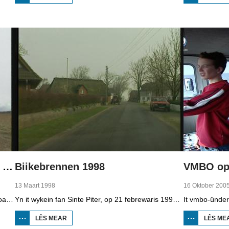
BOPPEDAT
1998
MINDERHEDEN
YN DÚTSLÂN 2
Boppedat 1998 Minderheden yn Dútslân 4
Biikebrennen 1998
VMBO op 
13 Maart 1998
16 Oktober 200
It wengebiet fan de Sorben yn East-Dútslân is foar in part fernield troch de brúnkoalyndustry. Yn de kommunistyske tiid binne der 79 Sorbyske doarpen ôfgroeven foar de brúnkoalwinning. En ek no wurdt der, foar it earst sûnt de Dútske werieniging, in doarpke bedrige. Brúnkoalbedriuw Laubach wol oer in pear jier it doarp Horno slope en ôfgrave, mar de bewenners fersette harren út alle macht.
Yn it wykein fan Sinte Piter, op 21 febrewaris 1998, begroete de Noard-Friezen alle jierren de maitiid mei tsientallen grutte fjoeren. Se neame it 'biikebrennen' en it is it wichtichste Noard-Fryske feest. De Noard-Fryske taal dy't yn Sleeswijk-Holstein troch tsientûzen minsken praat wurdt, spilet in wichtige rol by it biikebrennen.
LÊS MEAR
OER
LÊS ME
BIIKEBRENNEN