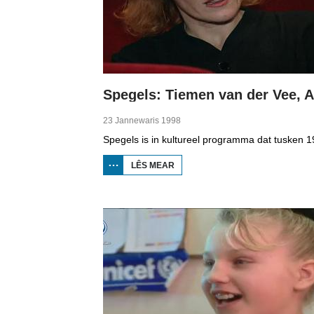
23 Jannewaris 1998
LÊS MEAR
OER
SPEGELS:
TIEMEN
VAN DER
VEE, ALY
BRUINSMA
EN
HUBERTUS
DE JONG