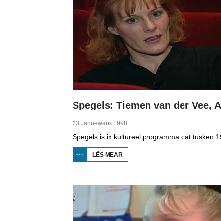
23 Jannewaris 1998
LÊS MEAR
OER
SPEGELS:
TIEMEN
VAN DER
VEE, ALY
BRUINSMA
EN
HUBERTUS
DE JONG