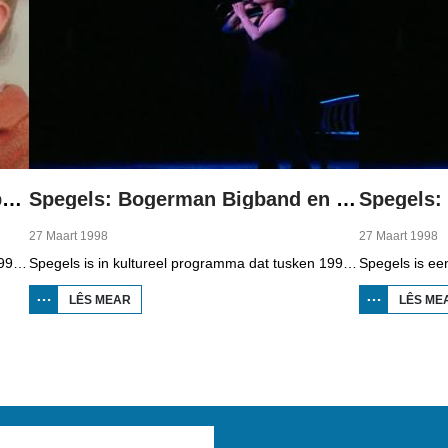
Spegels: Stinkende Handel en berneboeken
Spegels: Bogerman Bigband en Sanne de Vries
27 Maart 1998
27 Maart 1998
Spegels is in kultureel programma dat tusken 1998 en 2006 op Omrop Fryslân telefyzje te sjen wie en presintearre wurdt troch Douwe Heeringa. Yn dizze útstjoering it Bildtske toanielstik Stinkende Handel en in reportaazje oer berneboeke skriuwers.
Spegels is in kultureel programma dat tusken 1998 en 2006 op Omrop Fryslân telefyzje te sjen wie en presintearre wurdt troch Douwe Heeringa. Yn dizze útstjoering de Bogerman Bigband fan Snits en teaterproduksje 'Sop' fan Sanne de Vries.
LÊS MEAR
OER
LÊS ME
SPEGELS:
BOGERMAN
BIGBAND
EN SANNE
DE VRIES