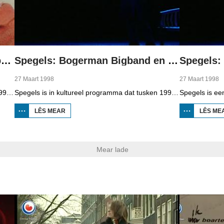
Spegels: Stinkende Handel en berneboeken
Spegels: Bogerman Bigband en Sanne de Vries
27 Maart 1998
27 Maart 1998
Spegels is in kultureel programma dat tusken 1998 en 2006 op Omrop Fryslân telefyzje te sjen wie en presintearre wurdt troch Douwe Heeringa. Yn dizze útstjoering it Bildtske toanielstik Stinkende Handel en in reportaazje oer berneboeke skriuwers.
Spegels is in kultureel programma dat tusken 1998 en 2006 op Omrop Fryslân telefyzje te sjen wie en presintearre wurdt troch Douwe Heeringa. Yn dizze útstjoering de Bogerman Bigband fan Snits en teaterproduksje 'Sop' fan Sanne de Vries.
LÊS MEAR
OER
LÊS ME
SPEGELS:
BOGERMAN
BIGBAND
EN SANNE
DE VRIES
Mear lade