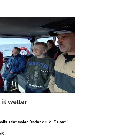
BOPPEDAT
1998
MINDERHEDEN
YN DÚTSLÂN 3
it wetter
5
It vmbo-ûnderwiis stiet swier ûnder druk. Sawat 15 persint fan alle learlingen ferlit de skoalle sûnder diploma. Dochs binne der ek skoallen der't it oars is, lykas de Maritime Akademy yn Harns. Omrop Fryslân folge learlingen Ynse Leenstra, Jan Steenstra, Jard Jissink en Marjoke van Es 24 oeren lang.
AR
OER
VMBO