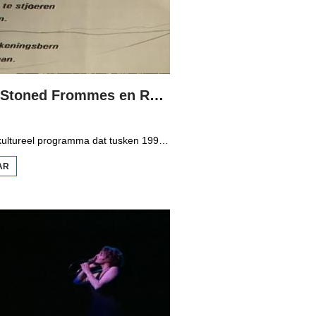
Spegels: Stoned Frommes en Roel Slofstra
Spegels is in kultureel programma dat tusken 1998 en 2006 op Omrop Fryslân telefyzje te sjen wie en presintearre wurdt troch Douwe Heeringa. Dizze kear in muzikale útstjoering mei in bysûndere muzykgroep: Stoned Frommes. En de nije CD fan Roel Slofstra.
AR
OER
SPEGELS:
STONED
FROMMES
EN ROEL
SLOFSTRA