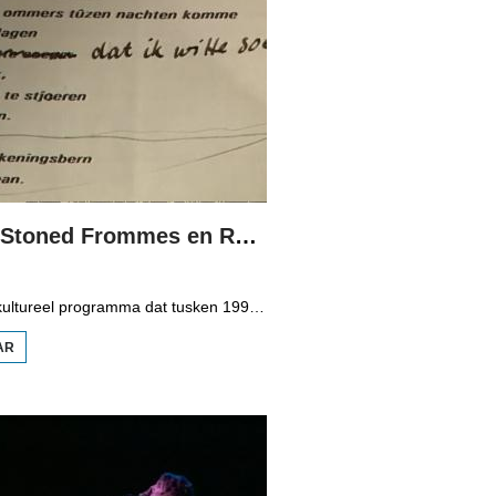
Spegels: Stoned Frommes en Roel Slofstra
Spegels is in kultureel programma dat tusken 1998 en 2006 op Omrop Fryslân telefyzje te sjen wie en presintearre wurdt troch Douwe Heeringa. Dizze kear in muzikale útstjoering mei in bysûndere muzykgroep: Stoned Frommes. En de nije CD fan Roel Slofstra.
AR
OER
SPEGELS:
STONED
FROMMES
EN ROEL
SLOFSTRA