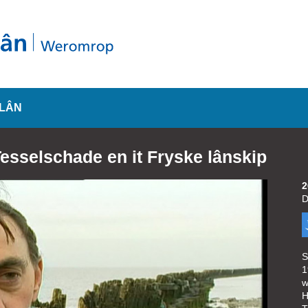
SLÂN
Tesselschade en it Fryske lânskip
2
D
S
1
w
H