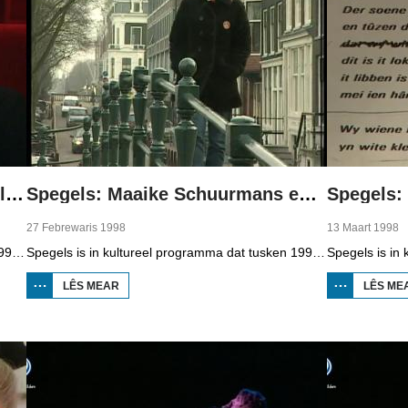
Spegels: Tiemen van der Vee, Aly Bruinsma en Hubertus de Jong
Spegels: Maaike Schuurmans en Klinkslag festival
27 Febrewaris 1998
13 Maart 1998
Spegels is in kultureel programma dat tusken 1998 en 2006 op Omrop Fryslân telefyzje te sjen wie en presintearre wurdt troch Douwe Heeringa. Dit kear in útstjoering mei trije reportages oer Tiemen van der Vee (in kreative skoalmaster), Aly Bruinsma (teaterspilster) en in eksposysje fan Hubertus de Jong.
Spegels is in kultureel programma dat tusken 1998 en 2006 op Omrop Fryslân telefyzje te sjen wie en presintearre wurdt troch Douwe Heeringa. Dizze kear in portret oer aktrise en sjongeres Maaike Schuurmans tidens de musical Jo. En in repotaazje yn Koudum by it Klinkslagfestival en de band SKARL.
LÊS MEAR
OER SPEGELS:
LÊS ME
MAAIKE
SCHUURMANS
EN
KLINKSLAG
FESTIVAL