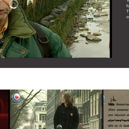
T
f
T
o