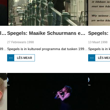
Spegels: Tiemen van der Vee, Aly Bruinsma en Hubertus de Jong
Spegels: Maaike Schuurmans en Klinkslag festival
27 Febrewaris 1998
13 Maart 1998
Spegels is in kultureel programma dat tusken 1998 en 2006 op Omrop Fryslân telefyzje te sjen wie en presintearre wurdt troch Douwe Heeringa. Dit kear in útstjoering mei trije reportages oer Tiemen van der Vee (in kreative skoalmaster), Aly Bruinsma (teaterspilster) en in eksposysje fan Hubertus de Jong.
Spegels is in kultureel programma dat tusken 1998 en 2006 op Omrop Fryslân telefyzje te sjen wie en presintearre wurdt troch Douwe Heeringa. Dizze kear in portret oer aktrise en sjongeres Maaike Schuurmans tidens de musical Jo. En in repotaazje yn Koudum by it Klinkslagfestival en de band SKARL.
LÊS MEAR
OER SPEGELS:
LÊS ME
MAAIKE
SCHUURMANS
EN
KLINKSLAG
FESTIVAL