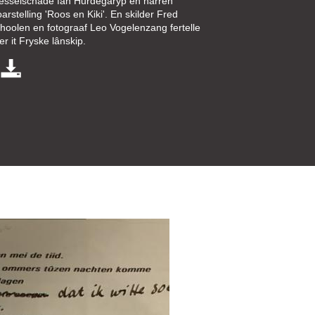
esselschade fan Hurdegaryp en harren
oarstelling 'Roos en Kiki'. En skilder Fred
hoolen en fotograaf Leo Vogelenzang fertelle
er it Fryske lânskip.