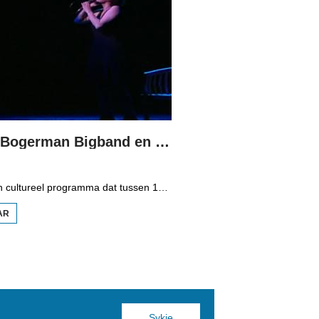
Spegels: Bogerman Bigband en Sanne de Vries
Spegels is een cultureel programma dat tussen 1998 en 2006 op Omrop Fryslân televisie was te zien. Het programma werd gepresenteerd door Douwe Heeringa. In deze uitzending de Bogerman Bigband van Sneek en de theaterproductie 'Sop' van Sanne de Vries.
AR
OER
SPEGELS:
BOGERMAN
BIGBAND
EN SANNE
DE VRIES