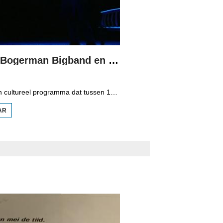
Spegels: Bogerman Bigband en Sanne de Vries
Spegels is een cultureel programma dat tussen 1998 en 2006 op Omrop Fryslân televisie was te zien. Het programma werd gepresenteerd door Douwe Heeringa. In deze uitzending de Bogerman Bigband van Sneek en de theaterproductie 'Sop' van Sanne de Vries.
AR
OER
SPEGELS:
BOGERMAN
BIGBAND
EN SANNE
DE VRIES