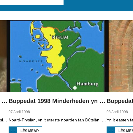
Boppedat 1998 Minderheden yn Dútslân 1
Boppedat 1998 Minderheden yn Dútslân 2
07 April 1998
08 April 1998
Yn Noard-Fryslân, yn it uterste noarden fan Dútslân, prate sawat 8000 minsken Frasch. Dy taal is famylje fan ús Frysk. Om't de groep Frasch-praters sa lyts is, is it foar harren in toer om ek in partner foar it libben te finen dy't ek Frasch praat. Sa komt it dat der op it fêstelân fan Noard-Fryslân noch mar in pear famyljes binne dêr't de man, de frou en de bern allegear Frasch prate. Ferslachjouwer Onno Falkena wie yn it ramt fan it Dútsk-Nederlânske sjoernalistenstipendium twa moannen yn Dútslân en ek in pear wike yn Noard-Fryslân.
Noard-Fryslân, yn it uterste noarden fan Dútslân, is bysûnder ryk oan talen. Njonken Dúts en ferskate farianten fan ús Frysk, wurdt der ek noch Deensk sprutsen en Plat-Dútsk. In soad Noard-Friezen behearskje de talen dy't yn de streek sprutsen wurde, sels al binne se noch mar fiif jier âld...
LÊS MEAR
OER
LÊS ME