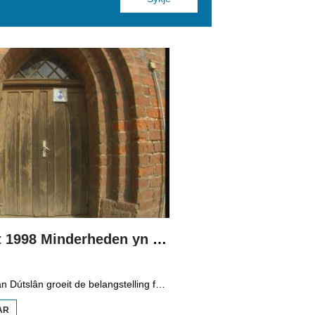
Boppedat 1998 Minderheden yn Dútslân 3
Yn it easten fan Dútslân groeit de belangstelling foar de folklore en tradysjes fan de Sorbyske minderheid. De Sorben binne in Slavysk folk fan 60.000 minsken yn de dielsteaten Brandenburg en Saksen yn de eardere DDR. Hoewol't de belangstelling foar de kultuer grut is, giet it net goed mei de Sorbyske taal. Yn Brandenburg bygelyks, wurdt de taal allinnich noch mar praat troch minsken fan 60 jier en âlder. In folslein Sorbysktalige Kindergarten moat der feroaring yn bringe.
AR
OER