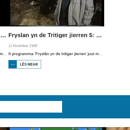
Fryslan yn de Tritiger jierren 4: Oanlis Ofslútdyk
Fryslan yn de Tritiger jierren 5: Boereleed en boerehope
11 Novimber 1989
It programma ‘Fryslân yn de tritiger jierren’ jout mear ynsicht yn krisistiid fan de jierren tritich. De fjirde útstjoering giet oer in projekt mei histoaryske betsjutting: de oanlis fan de ôfslútdyk.
It programma ‘Fryslân yn de tritiger jierren’ jout mear ynsicht yn krisistiid fan de jierren tritich. Dizze ôflevering giet oer it buorkjen yn de jierren tritich. De boeren hiene it swier en moasten rûnkomme fan in pear sinten.
LÊS MEAR
OER
FRYSLAN YN
DE TRITIGER
JIERREN 5:
BOERELEED
EN
BOEREHOPE