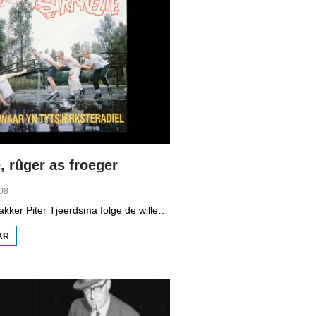
, rûger as froeger
08
Programmamakker Piter Tjeerdsma folge de willepunkband Strawelte by de tariedings foar harren reunykonserten yn 2008. Ek mei histoaryske bylden fan optredens yn Litouwen yn 1989 en it ôfskiedskonsert yn Bûtenpost yn 1990.
AR
OER
STRAWELTE,
RÛGER AS
FROEGER