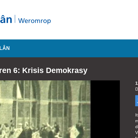
SLÂN
erren 6: Krisis Demokrasy
1
D
I
m
d
V