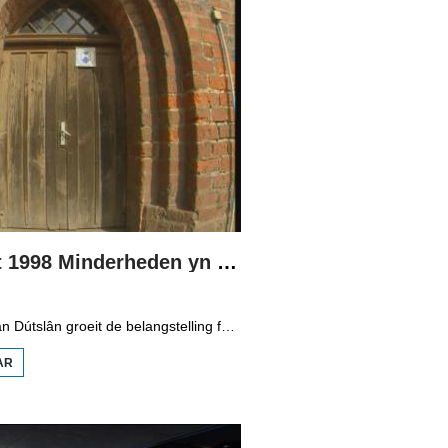
Boppedat 1998 Minderheden yn Dútslân 3
Yn it easten fan Dútslân groeit de belangstelling foar de folklore en tradysjes fan de Sorbyske minderheid. De Sorben binne in Slavysk folk fan 60.000 minsken yn de dielsteaten Brandenburg en Saksen yn de eardere DDR. Hoewol't de belangstelling foar de kultuer grut is, giet it net goed mei de Sorbyske taal. Yn Brandenburg bygelyks, wurdt de taal allinnich noch mar praat troch minsken fan 60 jier en âlder. In folslein Sorbysktalige Kindergarten moat der feroaring yn bringe.
AR
OER
BOPPEDAT
1998
MINDERHEDEN
YN DÚTSLÂN 3