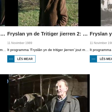
Fryslan yn de Tritiger jierren 1: Wurk of gjin wurk
Fryslan yn de Tritiger jierren 2: Wurkferskaffing
11 Novimber 1989
11 Novimber 19
It programma ‘Fryslân yn de tritiger jierren’ jout mear ynsicht yn krisistiid fan de jierren tritich. Baukje Fokkema en Wierd Visser fertelle yn de earste útstjoering hoe de situaasje wie mei harren wurk.
It programma ‘Fryslân yn de tritiger jierren’ jout mear ynsicht yn krisistiid fan de jierren tritich. Yn dizze útstjoering fertelle Wierd Visser, Wytse de Boer en oare arbeiders oer wurkferskaffing.
LÊS MEAR
OER FRYSLAN YN
LÊS ME
DE TRITIGER
JIERREN 2:
WURKFERSKAFFING