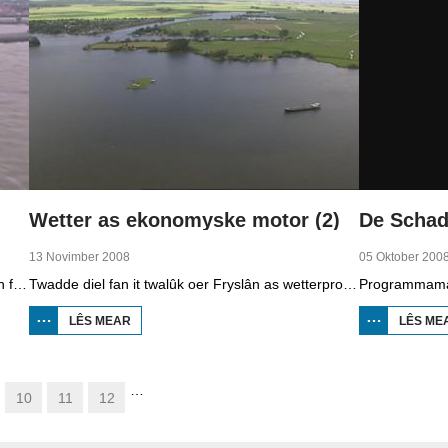
Wetter as ekonomyske motor (2)
13 Novimber 2008
05 Oktober 200
Earste diel fan in twalûk út 2008 oer de gefolgen fan de klimaatferoarings. Wat is nedich om yn Fryslân ek yn de takomst drûge fuotten te hâlden? Hoefolle moatte de seediken ferhege wurde en wat is nedich om de Fryske boezem 'klimaatproof' te meitsjen?
Twadde diel fan it twalûk oer Fryslân as wetterprovinsje. Yn dizze ôflevering: nije technology om wetter te suverjen, en hoe't je dêr in ekonomysk model fan meitsje, dat wol sizze, jild mei fertsjinje kinne.
LÊS MEAR
OER WETTER
LÊS ME
AS
EKONOMYSKE
MOTOR (2)
…
10
11
12