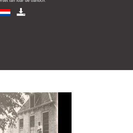
erset fan foar de oarloch.