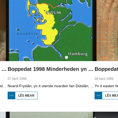
Boppedat 1998 Minderheden yn Dútslân 1
Boppedat 1998 Minderheden yn Dútslân 2
07 April 1998
08 April 1998
Yn Noard-Fryslân, yn it uterste noarden fan Dútslân, prate sawat 8000 minsken Frasch. Dy taal is famylje fan ús Frysk. Om't de groep Frasch-praters sa lyts is, is it foar harren in toer om ek in partner foar it libben te finen dy't ek Frasch praat. Sa komt it dat der op it fêstelân fan Noard-Fryslân noch mar in pear famyljes binne dêr't de man, de frou en de bern allegear Frasch prate. Ferslachjouwer Onno Falkena wie yn it ramt fan it Dútsk-Nederlânske sjoernalistenstipendium twa moannen yn Dútslân en ek in pear wike yn Noard-Fryslân.
Noard-Fryslân, yn it uterste noarden fan Dútslân, is bysûnder ryk oan talen. Njonken Dúts en ferskate farianten fan ús Frysk, wurdt der ek noch Deensk sprutsen en Plat-Dútsk. In soad Noard-Friezen behearskje de talen dy't yn de streek sprutsen wurde, sels al binne se noch mar fiif jier âld...
LÊS MEAR
OER
LÊS ME
BOPPEDAT
1998
MINDERHEDEN
YN DÚTSLÂN 2