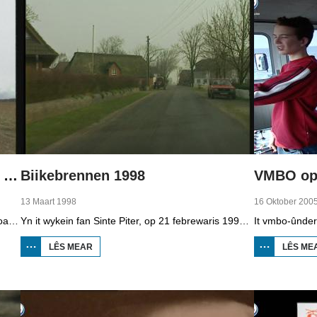
Boppedat 1998 Minderheden yn Dútslân 4
Biikebrennen 1998
VMBO op 
13 Maart 1998
16 Oktober 200
It wengebiet fan de Sorben yn East-Dútslân is foar in part fernield troch de brúnkoalyndustry. Yn de kommunistyske tiid binne der 79 Sorbyske doarpen ôfgroeven foar de brúnkoalwinning. En ek no wurdt der, foar it earst sûnt de Dútske werieniging, in doarpke bedrige. Brúnkoalbedriuw Laubach wol oer in pear jier it doarp Horno slope en ôfgrave, mar de bewenners fersette harren út alle macht.
Yn it wykein fan Sinte Piter, op 21 febrewaris 1998, begroete de Noard-Friezen alle jierren de maitiid mei tsientallen grutte fjoeren. Se neame it 'biikebrennen' en it is it wichtichste Noard-Fryske feest. De Noard-Fryske taal dy't yn Sleeswijk-Holstein troch tsientûzen minsken praat wurdt, spilet in wichtige rol by it biikebrennen.
LÊS MEAR
OER
LÊS ME
BIIKEBRENNEN
1998