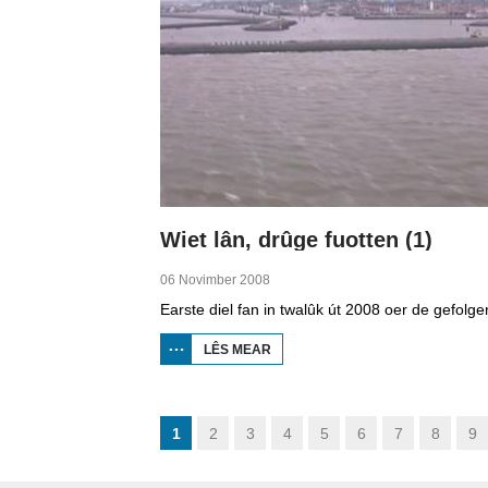
Wiet lân, drûge fuotten (1)
06 Novimber 2008
LÊS MEAR
OER
WIET
LÂN,
DRÛGE
FUOTTEN
(1)
1
2
3
4
5
6
7
8
9