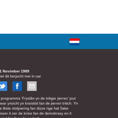
1 Novimber 1989
iel dit berjocht mei in oar
t programma ‘Fryslân yn de tritiger jierren’ jout
ear ynsicht yn krisistiid fan de jierren tritich. Yn
e lêste útstjoering fan dizze rige hat Sake
isser it oer de krisis fan de demokrasy en it