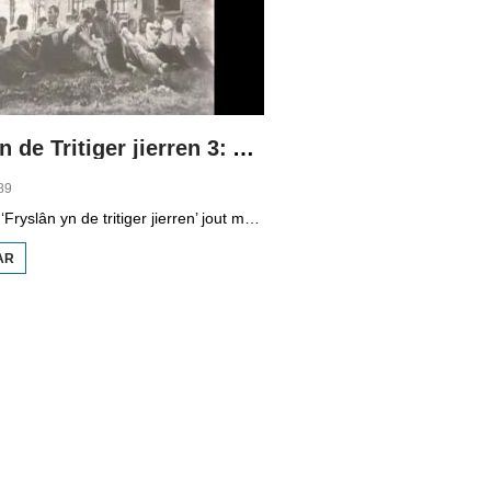
Fryslan yn de Tritiger jierren 3: Allardseach en Koartehimmen
89
It programma ‘Fryslân yn de tritiger jierren’ jout mear ynsicht yn krisistiid fan de jierren tritich. Dizze ôflevering giet oer twa projekten foar wurkleazen: Allardseach en Koartehimmen. De jonge wurkleazen koene troch dizze projekten harsels ûntwikkelje.
AR
OER FRYSLAN
YN DE TRITIGER
JIERREN 3:
ALLARDSEACH
EN
KOARTEHIMMEN