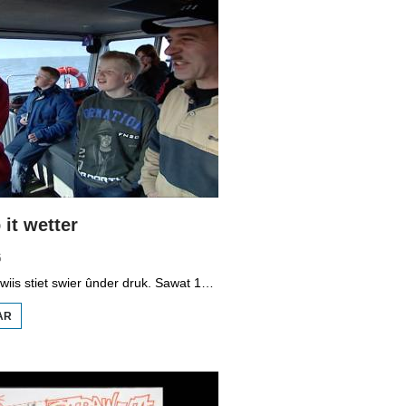
it wetter
5
It vmbo-ûnderwiis stiet swier ûnder druk. Sawat 15 persint fan alle learlingen ferlit de skoalle sûnder diploma. Dochs binne der ek skoallen der't it oars is, lykas de Maritime Akademy yn Harns. Omrop Fryslân folge learlingen Ynse Leenstra, Jan Steenstra, Jard Jissink en Marjoke van Es 24 oeren lang.
AR
OER
VMBO
OP IT
WETTER