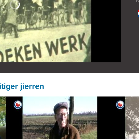
f
tiger jierren