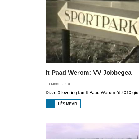
It Paad Werom: VV Jobbegea
10 Maart 2010
LÊS MEAR
OER IT
PAAD
WEROM:
VV
JOBBEGEA