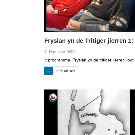
11 Novimber 1989
LÊS MEAR
OER
FRYSLAN
YN DE
TRITIGER
JIERREN
1: WURK
OF GJIN
WURK