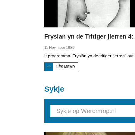
11 Novimber 1989
LÊS MEAR
OER
FRYSLAN
YN DE
TRITIGER
JIERREN 4:
Sykje
OANLIS
OFSLÚTDYK