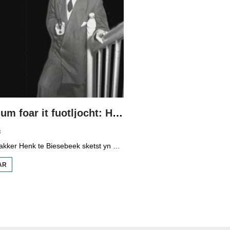
De Schadum foar it fuotljocht: Havank
8
Programmamakker Henk te Biesebeek sketst yn dizze dokumintêre út 2008 in portret fan detektiveskriuwer Havank, dy't yn 1904 berne waard yn Ljouwert as Hans van der Kallen. Syn boeken yn de Zwarte Beertjes-sery, mei De Schaduw as haadpersoan, wiene in grut sukses. Nei syn dea yn 1964 hat skriuwer/sjoernalist Pieter Terpstra syn skriuwen oernaam en trochset, sa binne der noch 24 boekjes útbrocht. Dêrnei wie it dien, it ferkocht net mear, it wie te wollich en te âlderwetsk. Utjouwerij Bruna hie it idee om De Schaduw noch in kear ta libben te bringen yn in nij boek.
AR
OER DE
SCHADUM
FOAR IT
FUOTLJOCHT:
HAVANK