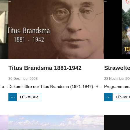
Titus Brandsma 1881-1942
Strawelte
30 Desimber 2008
23 Novimber 20
Dizze ôflevering fan It Paad Werom út 2010 giet oer VV Jobbegea yn de sechtiger jierren. Dan steane der in pear mannen op it fjild dy't krekt eefkes mear kinne as in oar, om't se altyd, mar dan ek altyd oan it baltsjetraapjen binne. Se reitsje sa opinoar ynspile dat se inoar mei de eagen ticht strakke ballen taspylje kinne. Dat docht fertuten: begjin jierren sechtich hat Jobbegea it bêste sneinsfuotbalteam fan Fryslân, dat spilet op it nivo wat no de haadklasse is.
Dokumintêre oer Titus Brandsma (1881-1942). Hy wie pater by de karmeliten, heechlearaar, publisist en fersetsstrider. Hy waard ombrocht yn in konsintraasjekamp. Gryt van Duinen prate û.o. mei Ton Crijnen dy't in boek oer Titus Brandsma skreau. Yn 2022 waard Brandsma hillich ferklearre.
LÊS MEAR
OER TITUS
LÊS ME
BRANDSMA
1881-1942