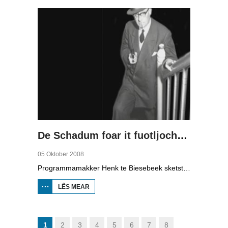
De Schadum foar it fuotljocht: Havank
05 Oktober 2008
Programmamakker Henk te Biesebeek sketst yn dizze dokumintêre út 2008 in portret fan detektiveskriuwer Havank, dy't yn 1904 berne waard yn Ljouwert as Hans van der Kallen. Syn boeken yn de Zwarte Beertjes-sery, mei De Schaduw as haadpersoan, wiene in grut sukses. Nei syn dea yn 1964 hat skriuwer/sjoernalist Pieter Terpstra syn skriuwen oernaam en trochset, sa binne der noch 24 boekjes útbrocht. Dêrnei wie it dien, it ferkocht net mear, it wie te wollich en te âlderwetsk. Utjouwerij Bruna hie it idee om De Schaduw noch in kear ta libben te bringen yn in nij boek.
LÊS MEAR
OER DE
SCHADUM
FOAR IT
FUOTLJOCHT:
HAVANK
1
2
3
4
5
6
7
8