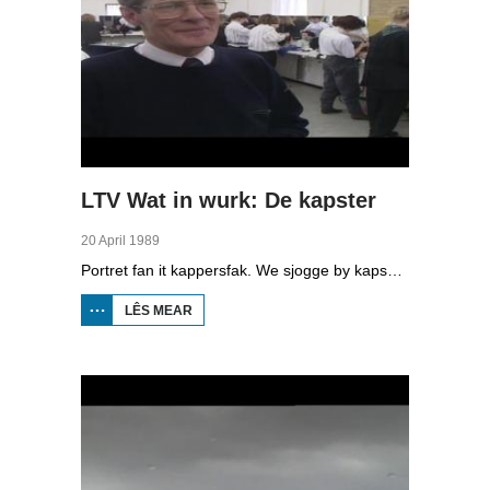
LTV Wat in wurk: De kapster
20 April 1989
Portret fan it kappersfak. We sjogge by kapsalon De Frissel yn Bûtenpost fan Elly Kramer. Se sit al tweintich jier yn it fak en it ferfeelt har noch altyd net. Ek sjogge we by twa kappersopliedingen: by De Esken wurkje en leare de learlingen tagelyk en by De Zwettepoort leare se it fak ek op de mdgo-oplieding. Kappers wurde min betelle, dêr fertelt ien fan it fakbûn FNV oer.
LÊS MEAR
OER LTV
WAT IN
WURK:
DE
KAPSTER