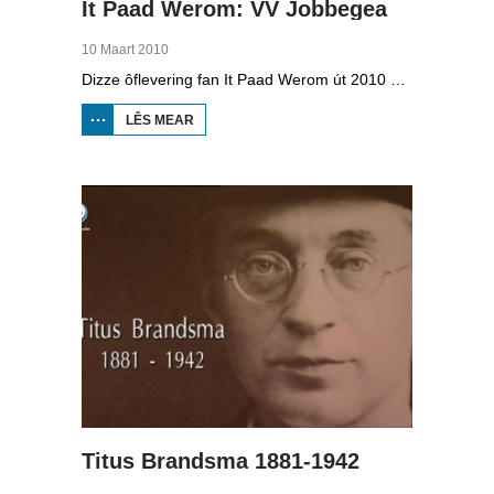
It Paad Werom: VV Jobbegea
10 Maart 2010
Dizze ôflevering fan It Paad Werom út 2010 giet oer VV Jobbegea yn de sechtiger jierren. Dan steane der in pear mannen op it fjild dy't krekt eefkes mear kinne as in oar, om't se altyd, mar dan ek altyd oan it baltsjetraapjen binne. Se reitsje sa opinoar ynspile dat se inoar mei de eagen ticht strakke ballen taspylje kinne. Dat docht fertuten: begjin jierren sechtich hat Jobbegea it bêste sneinsfuotbalteam fan Fryslân, dat spilet op it nivo wat no de haadklasse is.
LÊS MEAR
OER IT
PAAD
WEROM:
VV
JOBBEGEA
Titus Brandsma 1881-1942