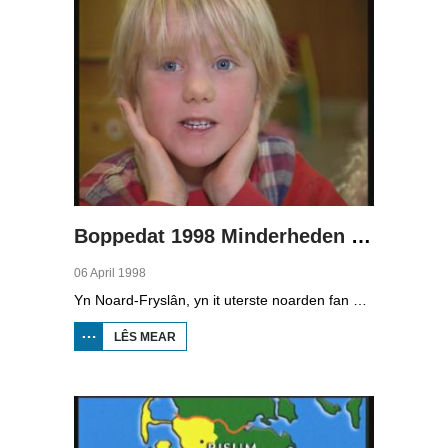
Boppedat 1998 Minderheden yn Dútslân 1
06 April 1998
Yn Noard-Fryslân, yn it uterste noarden fan Dútslân, prate sawat 8000 minsken Frasch. Dy taal is famylje fan ús Frysk. Om't de groep Frasch-praters sa lyts is, is it foar harren in toer om ek in partner foar it libben te finen dy't ek Frasch praat. Sa komt it dat der op it fêstelân fan Noard-Fryslân noch mar in pear famyljes binne dêr't de man, de frou en de bern allegear Frasch prate. Ferslachjouwer Onno Falkena wie yn it ramt fan it Dútsk-Nederlânske sjoernalistenstipendium twa moannen yn Dútslân en ek in pear wike yn Noard-Fryslân.
LÊS MEAR
OER
BOPPEDAT
1998
MINDERHEDEN
YN DÚTSLÂN 1