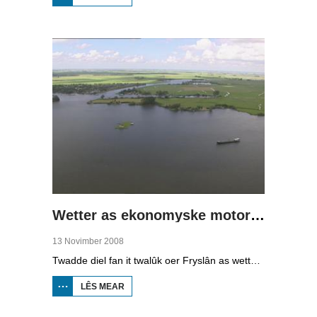
WIET
LÂN,
DRÛGE
FUOTTEN
(1)
Wetter as ekonomyske motor (2)
13 Novimber 2008
Twadde diel fan it twalûk oer Fryslân as wetterprovinsje. Yn dizze ôflevering: nije technology om wetter te suverjen, en hoe't je dêr in ekonomysk model fan meitsje, dat wol sizze, jild mei fertsjinje kinne.
LÊS MEAR
OER WETTER
AS
EKONOMYSKE
MOTOR (2)