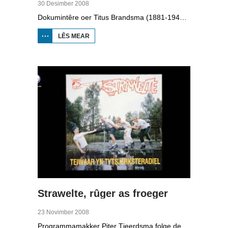
30 Desimber 2008
Dokumintêre oer Titus Brandsma (1881-1942). Hy wie pater by de karmeliten, heechlearaar, publisist en fersetsstrider. Hy waard ombrocht yn in konsintraasjekamp. Gryt van Duinen prate û.o. mei Ton Crijnen dy't in boek oer Titus Brandsma skreau. Yn 2022 waard Brandsma hillich ferklearre.
LÊS MEAR
OER TITUS
BRANDSMA
1881-1942
Strawelte, rûger as froeger
23 Novimber 2008
Programmamakker Piter Tjeerdsma folge de willepunkband Strawelte by de tariedings foar harren reunykonserten yn 2008. Ek mei histoaryske bylden fan optredens yn Litouwen yn 1989 en it ôfskiedskonsert yn Bûtenpost yn 1990.