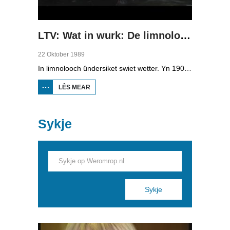
LTV: Wat in wurk: De limnologen
22 Oktober 1989
In limnolooch ûndersiket swiet wetter. Yn 1906 is foar it earst ûndersyk dien nei it wetter fan de Tsjûkemar. De mar is noch altyd in belangryk stúdzje-objekt. Troch meunsters te nimmen dogge se ûndersyk nei algen en fisken. Rivieren, puollen en marren wurde bedrige troch fersmoarging. Yn it laboratoarium wurde de meunsters neier ûndersocht.
LÊS MEAR
OER LTV:
WAT IN
WURK: DE
LIMNOLOGEN
Sykje
Pages