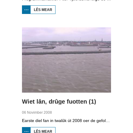
LÊS MEAR
OER
STRAWELTE,
RÛGER AS
FROEGER
Wiet lân, drûge fuotten (1)
06 Novimber 2008
Earste diel fan in twalûk út 2008 oer de gefolgen fan de klimaatferoarings. Wat is nedich om yn Fryslân ek yn de takomst drûge fuotten te hâlden? Hoefolle moatte de seediken ferhege wurde en wat is nedich om de Fryske boezem 'klimaatproof' te meitsjen?
LÊS MEAR
OER