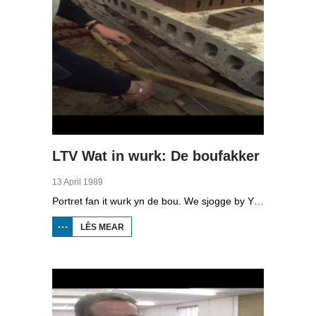
LTV Wat in wurk: De boufakker
13 April 1989
Portret fan it wurk yn de bou. We sjogge by Ynte Kuindersma dy't by in lytse oannimmer op De Jouwer wurket en ferskate putsjes deis docht as allround timmerman, lykas in ferrot kajút of lekkaazje. Ek sjogge we by de bou fan in hege flat yn Ljouwert. Dêr wurkje tal fan minsken oan mei grutte kranen. Yn de bou barre in soad ûngelokken. De Arbeidsynspeksje sjocht ta op de feilichheid. Ek sjogge we by learling-boufakkers.
LÊS MEAR
OER LTV
WAT IN
WURK: DE
BOUFAKKER