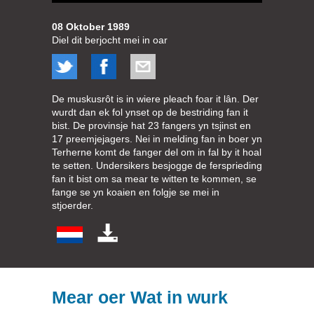
08 Oktober 1989
Diel dit berjocht mei in oar
De muskusrôt is in wiere pleach foar it lân. Der
wurdt dan ek fol ynset op de bestriding fan it
bist. De provinsje hat 23 fangers yn tsjinst en
17 preemjejagers. Nei in melding fan in boer yn
Terherne komt de fanger del om in fal by it hoal
te setten. Undersikers besjogge de fersprieding
fan it bist om sa mear te witten te kommen, se
fange se yn koaien en folgje se mei in
stjoerder.
Mear oer Wat in wurk