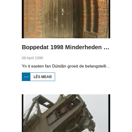
Boppedat 1998 Minderheden yn Dútslân 3
08 April 1998
Yn it easten fan Dútslân groeit de belangstelling foar de folklore en tradysjes fan de Sorbyske minderheid. De Sorben binne in Slavysk folk fan 60.000 minsken yn de dielsteaten Brandenburg en Saksen yn de eardere DDR. Hoewol't de belangstelling foar de kultuer grut is, giet it net goed mei de Sorbyske taal. Yn Brandenburg bygelyks, wurdt de taal allinnich noch mar praat troch minsken fan 60 jier en âlder. In folslein Sorbysktalige Kindergarten moat der feroaring yn bringe.
LÊS MEAR
OER
BOPPEDAT
1998
MINDERHEDEN
YN DÚTSLÂN 3