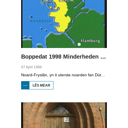
Boppedat 1998 Minderheden yn Dútslân 2
07 April 1998
Noard-Fryslân, yn it uterste noarden fan Dútslân, is bysûnder ryk oan talen. Njonken Dúts en ferskate farianten fan ús Frysk, wurdt der ek noch Deensk sprutsen en Plat-Dútsk. In soad Noard-Friezen behearskje de talen dy't yn de streek sprutsen wurde, sels al binne se noch mar fiif jier âld...
LÊS MEAR
OER
BOPPEDAT
1998
MINDERHEDEN
YN DÚTSLÂN 2