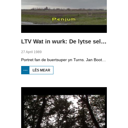
LTV Wat in wurk: De lytse selsstannige
27 April 1989
Portret fan de buertsuper yn Turns. Jan Bootsma wie earder bakker en bakt no noch trije dagen yn de wike en hat mei syn frou in lytse winkel mei iten. Guon klanten komme der al 40 jier. Hy besoarget de boadskippen ek bûtenút, en komt ek by Tsjerkje fan kafee De Klieuw. Yn Penjum is ek in buertsuper, de eigener kombinearret it mei in pizzeria. Jan Hettinga fan Feriening Lytse Doarpen fertelt oer it belang fan winkels op de doarpen. Ek sjogge we by in kursus foar jonge ûndernimmers.
LÊS MEAR
OER LTV WAT
IN WURK: DE
LYTSE
SELSSTANNIGE