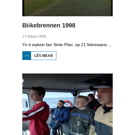
Biikebrennen 1998
13 Maart 1998
Yn it wykein fan Sinte Piter, op 21 febrewaris 1998, begroete de Noard-Friezen alle jierren de maitiid mei tsientallen grutte fjoeren. Se neame it 'biikebrennen' en it is it wichtichste Noard-Fryske feest. De Noard-Fryske taal dy't yn Sleeswijk-Holstein troch tsientûzen minsken praat wurdt, spilet in wichtige rol by it biikebrennen.
LÊS MEAR
OER
BIIKEBRENNEN
1998