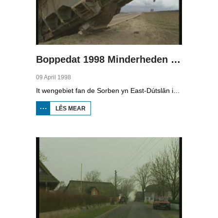
Boppedat 1998 Minderheden yn Dútslân 4
09 April 1998
It wengebiet fan de Sorben yn East-Dútslân is foar in part fernield troch de brúnkoalyndustry. Yn de kommunistyske tiid binne der 79 Sorbyske doarpen ôfgroeven foar de brúnkoalwinning. En ek no wurdt der, foar it earst sûnt de Dútske werieniging, in doarpke bedrige. Brúnkoalbedriuw Laubach wol oer in pear jier it doarp Horno slope en ôfgrave, mar de bewenners fersette harren út alle macht.
LÊS MEAR
OER
BOPPEDAT
1998
MINDERHEDEN
YN DÚTSLÂN 4