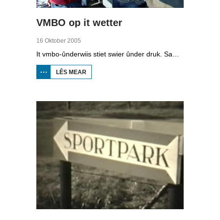
VMBO op it wetter
16 Oktober 2005
It vmbo-ûnderwiis stiet swier ûnder druk. Sawat 15 persint fan alle learlingen ferlit de skoalle sûnder diploma. Dochs binne der ek skoallen der't it oars is, lykas de Maritime Akademy yn Harns. Omrop Fryslân folge learlingen Ynse Leenstra, Jan Steenstra, Jard Jissink en Marjoke van Es 24 oeren lang.
LÊS MEAR
OER
VMBO
OP IT
WETTER