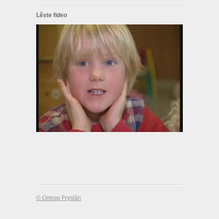
Lêste fideo
© Omrop Fryslân