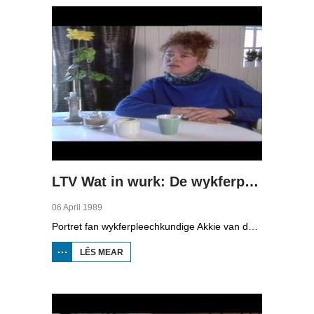
LTV Wat in wurk: De wykferpleechkundige
06 April 1989
Portret fan wykferpleechkundige Akkie van der Werf fan De Wylgen. We folgje har by har wurk by Groene Kruisvereniging Wynjewâld en omstreken. Se komt by de minsken thús om te helpen yn de fersoarging, lykas waskje en oanklaaie mar helpt ek by it spuitsjen fan ynsuline of fersoarging fan in wûne. Se helpt net inkeld âlde minsken dy't harsels net mear rêde kinne, lykas de 107-jierrige frou dy't mei har soan op in pleatske wennet, mar komt ek by jonge âlden oer de flier om by poppen de hylprik te setten.
LÊS MEAR
OER LTV WAT IN WURK:
DE
WYKFERPLEECHKUNDIGE