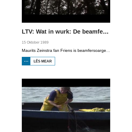
LTV: Wat in wurk: De beamfersoarger
15 Oktober 1989
Maurits Zeinstra fan Friens is beamfersoarger. Mei syn reade ljedderauto, in eardere brânwachtwein út Berlyn, rydt er troch de provinsje. Hy komt by partikulieren, oan de dyk en yn de bosk. Meastentiids moat er achterstallich ûnderhâld dwaan, mar beammen kinne ek skea oprinne troch minsklik hanneljen lykas it tichtsmiten fan in feart wêrtroch de wetterhúshâlding net goed mear is. Undersikers besjogge de stân fan saken fan beammen troch mei in soarte fan termometer gegevens te sammeljen.
LÊS MEAR
OER LTV: WAT IN
WURK: DE
BEAMFERSOARGER