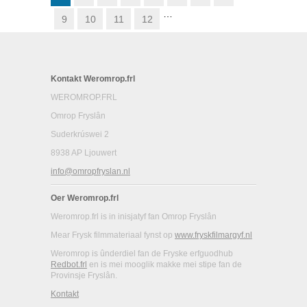
…
9
10
11
12
Kontakt Weromrop.frl
WEROMROP.FRL
Omrop Fryslân
Suderkrúswei 2
8938 AP Ljouwert
info@omropfryslan.nl
Oer Weromrop.frl
Weromrop.frl is in inisjatyf fan Omrop Fryslân
Mear Frysk filmmateriaal fynst op
www.fryskfilmargyf.nl
Weromrop is ûnderdiel fan de Fryske erfguodhub
Redbot.frl
en is mei mooglik makke mei stipe fan de
Provinsje Fryslân.
Kontakt