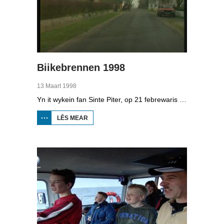
Biikebrennen 1998
13 Maart 1998
Yn it wykein fan Sinte Piter, op 21 febrewaris 1998, begroete de Noard-Friezen alle jierren de maitiid mei tsientallen grutte fjoeren. Se neame it 'biikebrennen' en it is it wichtichste Noard-Fryske feest. De Noard-Fryske taal dy't yn Sleeswijk-Holstein troch tsientûzen minsken praat wurdt, spilet in wichtige rol by it biikebrennen.
LÊS MEAR
OER
BIIKEBRENNEN
1998