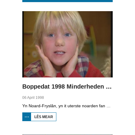
Pages
Boppedat 1998 Minderheden yn Dútslân 1
06 April 1998
Yn Noard-Fryslân, yn it uterste noarden fan Dútslân, prate sawat 8000 minsken Frasch. Dy taal is famylje fan ús Frysk. Om't de groep Frasch-praters sa lyts is, is it foar harren in toer om ek in partner foar it libben te finen dy't ek Frasch praat. Sa komt it dat der op it fêstelân fan Noard-Fryslân noch mar in pear famyljes binne dêr't de man, de frou en de bern allegear Frasch prate. Ferslachjouwer Onno Falkena wie yn it ramt fan it Dútsk-Nederlânske sjoernalistenstipendium twa moannen yn Dútslân en ek in pear wike yn Noard-Fryslân.
LÊS MEAR
OER
BOPPEDAT
1998
MINDERHEDEN
YN DÚTSLÂN 1