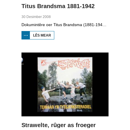
Titus Brandsma 1881-1942
30 Desimber 2008
Dokumintêre oer Titus Brandsma (1881-1942). Hy wie pater by de karmeliten, heechlearaar, publisist en fersetsstrider. Hy waard ombrocht yn in konsintraasjekamp. Gryt van Duinen prate û.o. mei Ton Crijnen dy't in boek oer Titus Brandsma skreau. Yn 2022 waard Brandsma hillich ferklearre.
LÊS MEAR
OER TITUS
BRANDSMA
1881-1942
Strawelte, rûger as froeger