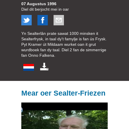
07 Augustus 1996
Diel dit berjocht mei in oar
Yn Sealterlân prate sawat 1000 minsken it
Sealterfrysk, in taal dy't famylje is fan ús Frysk.
Pyt Kramer út Mildaam wurket oan it grut
wurdboek fan dy taal. Diel 2 fan de simmerrige
fan Onno Falkena.
Mear oer Sealter-Friezen