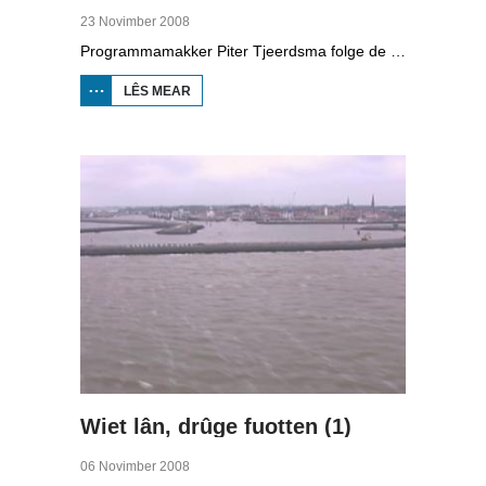
23 Novimber 2008
Programmamakker Piter Tjeerdsma folge de willepunkband Strawelte by de tariedings foar harren reunykonserten yn 2008. Ek mei histoaryske bylden fan optredens yn Litouwen yn 1989 en it ôfskiedskonsert yn Bûtenpost yn 1990.
LÊS MEAR
OER
STRAWELTE,
RÛGER AS
FROEGER
Wiet lân, drûge fuotten (1)
06 Novimber 2008