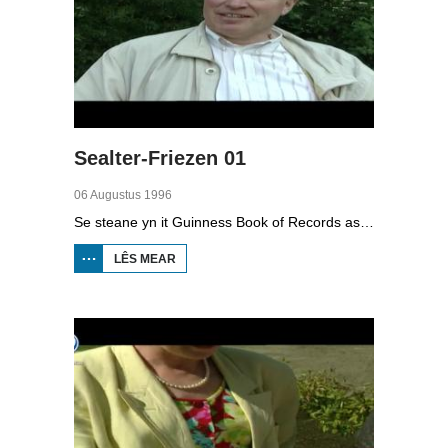
Sealter-Friezen 01
06 Augustus 1996
Se steane yn it Guinness Book of Records as de lytse taalminderheid fan Europa: de Sealter-Friezen yn Dútslân. In trijedielige simmerrige fan Onno Falkena.
LÊS MEAR
OER
SEALTER-
FRIEZEN
01