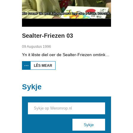
Sealter-Friezen 03
09 Augustus 1996
Yn it lêste diel oer de Sealter-Friezen omtinken foar de aktiviteiten dy't de taal wer nij libben ynblaze moatte. In rige fan Onno Falkena.
LÊS MEAR
OER
SEALTER-
FRIEZEN
03
Sykje