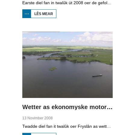
Earste diel fan in twalûk út 2008 oer de gefolgen fan de klimaatferoarings. Wat is nedich om yn Fryslân ek yn de takomst drûge fuotten te hâlden? Hoefolle moatte de seediken ferhege wurde en wat is nedich om de Fryske boezem 'klimaatproof' te meitsjen?
LÊS MEAR
OER
WIET
LÂN,
DRÛGE
FUOTTEN
(1)
Wetter as ekonomyske motor (2)
13 Novimber 2008
Twadde diel fan it twalûk oer Fryslân as wetterprovinsje. Yn dizze ôflevering: nije technology om wetter te suverjen, en hoe't je dêr in ekonomysk model fan meitsje, dat wol sizze, jild mei fertsjinje kinne.