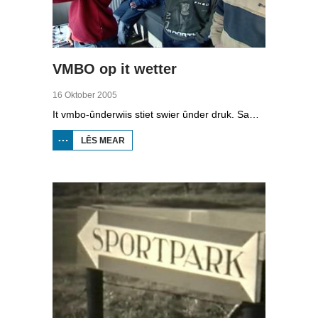
VMBO op it wetter
16 Oktober 2005
It vmbo-ûnderwiis stiet swier ûnder druk. Sawat 15 persint fan alle learlingen ferlit de skoalle sûnder diploma. Dochs binne der ek skoallen der't it oars is, lykas de Maritime Akademy yn Harns. Omrop Fryslân folge learlingen Ynse Leenstra, Jan Steenstra, Jard Jissink en Marjoke van Es 24 oeren lang.
LÊS MEAR
OER
VMBO
OP IT
WETTER