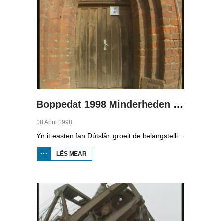
Boppedat 1998 Minderheden yn Dútslân 3
08 April 1998
Yn it easten fan Dútslân groeit de belangstelling foar de folklore en tradysjes fan de Sorbyske minderheid. De Sorben binne in Slavysk folk fan 60.000 minsken yn de dielsteaten Brandenburg en Saksen yn de eardere DDR. Hoewol't de belangstelling foar de kultuer grut is, giet it net goed mei de Sorbyske taal. Yn Brandenburg bygelyks, wurdt de taal allinnich noch mar praat troch minsken fan 60 jier en âlder. In folslein Sorbysktalige Kindergarten moat der feroaring yn bringe.
LÊS MEAR
OER
BOPPEDAT
1998
MINDERHEDEN
YN DÚTSLÂN 3