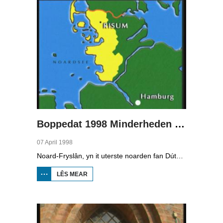
Boppedat 1998 Minderheden yn Dútslân 2
07 April 1998
Noard-Fryslân, yn it uterste noarden fan Dútslân, is bysûnder ryk oan talen. Njonken Dúts en ferskate farianten fan ús Frysk, wurdt der ek noch Deensk sprutsen en Plat-Dútsk. In soad Noard-Friezen behearskje de talen dy't yn de streek sprutsen wurde, sels al binne se noch mar fiif jier âld...
LÊS MEAR
OER
BOPPEDAT
1998
MINDERHEDEN
YN DÚTSLÂN 2