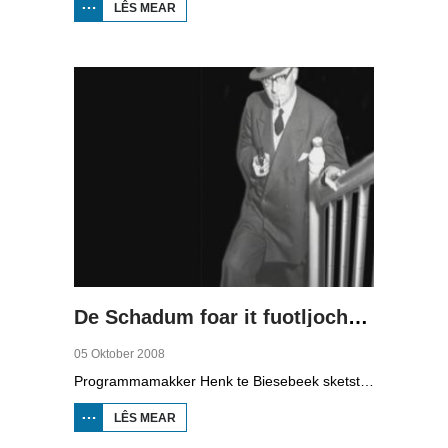
LÊS MEAR
OER WETTER
AS
EKONOMYSKE
MOTOR (2)
De Schadum foar it fuotljocht: Havank
05 Oktober 2008
Programmamakker Henk te Biesebeek sketst yn dizze dokumintêre út 2008 in portret fan detektiveskriuwer Havank, dy't yn 1904 berne waard yn Ljouwert as Hans van der Kallen. Syn boeken yn de Zwarte Beertjes-sery, mei De Schaduw as haadpersoan, wiene in grut sukses. Nei syn dea yn 1964 hat skriuwer/sjoernalist Pieter Terpstra syn skriuwen oernaam en trochset, sa binne der noch 24 boekjes útbrocht. Dêrnei wie it dien, it ferkocht net mear, it wie te wollich en te âlderwetsk. Utjouwerij Bruna hie it idee om De Schaduw noch in kear ta libben te bringen yn in nij boek.
LÊS MEAR
OER DE
SCHADUM
FOAR IT