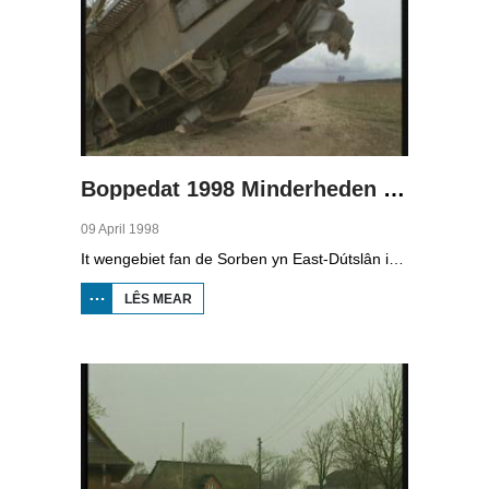
Boppedat 1998 Minderheden yn Dútslân 4
09 April 1998
It wengebiet fan de Sorben yn East-Dútslân is foar in part fernield troch de brúnkoalyndustry. Yn de kommunistyske tiid binne der 79 Sorbyske doarpen ôfgroeven foar de brúnkoalwinning. En ek no wurdt der, foar it earst sûnt de Dútske werieniging, in doarpke bedrige. Brúnkoalbedriuw Laubach wol oer in pear jier it doarp Horno slope en ôfgrave, mar de bewenners fersette harren út alle macht.
LÊS MEAR
OER
BOPPEDAT
1998
MINDERHEDEN
YN DÚTSLÂN 4