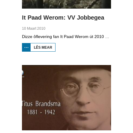
It Paad Werom: VV Jobbegea
10 Maart 2010
Dizze ôflevering fan It Paad Werom út 2010 giet oer VV Jobbegea yn de sechtiger jierren. Dan steane der in pear mannen op it fjild dy't krekt eefkes mear kinne as in oar, om't se altyd, mar dan ek altyd oan it baltsjetraapjen binne. Se reitsje sa opinoar ynspile dat se inoar mei de eagen ticht strakke ballen taspylje kinne. Dat docht fertuten: begjin jierren sechtich hat Jobbegea it bêste sneinsfuotbalteam fan Fryslân, dat spilet op it nivo wat no de haadklasse is.
LÊS MEAR
OER IT
PAAD
WEROM:
VV
JOBBEGEA