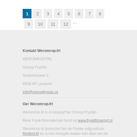
FUOTLJOCHT:
HAVANK
1
2
3
4
5
6
7
8
…
9
10
11
12
Kontakt Weromrop.frl
WEROMROP.FRL
Omrop Fryslân
Suderkrúswei 2
8938 AP Ljouwert
info@omropfryslan.nl
Oer Weromrop.frl
Weromrop.frl is in inisjatyf fan Omrop Fryslân
Mear Frysk filmmateriaal fynst op
www.fryskfilmargyf.nl
Weromrop is ûnderdiel fan de Fryske erfguodhub
Redbot.frl
en is mei mooglik makke mei stipe fan de