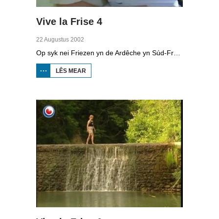
Vive la Frise 4
22 Augustus 2002
Op syk nei Friezen yn de Ardêche yn Súd-Frankryk: de Ludo-camping yn Lussas.
LÊS MEAR
OER
VIVE
LA
FRISE
4