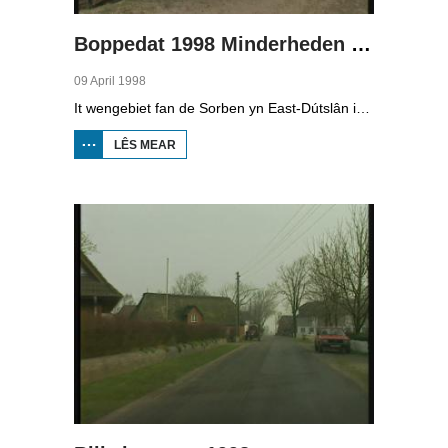
Boppedat 1998 Minderheden yn Dútslân 4
09 April 1998
It wengebiet fan de Sorben yn East-Dútslân is foar in part fernield troch de brúnkoalyndustry. Yn de kommunistyske tiid binne der 79 Sorbyske doarpen ôfgroeven foar de brúnkoalwinning. En ek no wurdt der, foar it earst sûnt de Dútske werieniging, in doarpke bedrige. Brúnkoalbedriuw Laubach wol oer in pear jier it doarp Horno slope en ôfgrave, mar de bewenners fersette harren út alle macht.
LÊS MEAR
OER
BOPPEDAT
1998
MINDERHEDEN
YN DÚTSLÂN 4