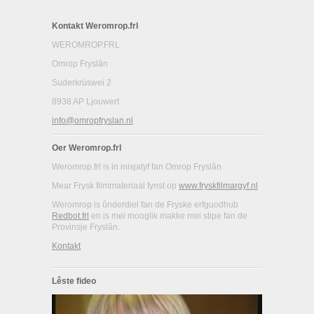
Kontakt Weromrop.frl
WEROMROP.FRL
Omrop Fryslân
Suderkrúswei 2
8938 AP Ljouwert
info@omropfryslan.nl
Oer Weromrop.frl
Weromrop.frl is in inisjatyf fan Omrop Fryslân
Mear Frysk filmmateriaal fynst op
www.fryskfilmargyf.nl
Weromrop is ûnderdiel fan de Fryske erfguodhub
Redbot.frl
en is mei mooglik makke mei stipe fan de
Provinsje Fryslân.
Kontakt
Lêste fideo