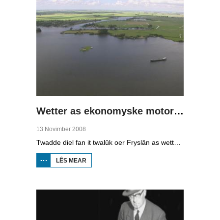
Wetter as ekonomyske motor (2)
13 Novimber 2008
Twadde diel fan it twalûk oer Fryslân as wetterprovinsje. Yn dizze ôflevering: nije technology om wetter te suverjen, en hoe't je dêr in ekonomysk model fan meitsje, dat wol sizze, jild mei fertsjinje kinne.
LÊS MEAR
OER WETTER
AS
EKONOMYSKE
MOTOR (2)