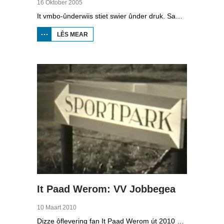
16 Oktober 2005
It vmbo-ûnderwiis stiet swier ûnder druk. Sawat 15 persint fan alle learlingen ferlit de skoalle sûnder diploma. Dochs binne der ek skoallen der't it oars is, lykas de Maritime Akademy yn Harns. Omrop Fryslân folge learlingen Ynse Leenstra, Jan Steenstra, Jard Jissink en Marjoke van Es 24 oeren lang.
LÊS MEAR
OER
VMBO
OP IT
WETTER
It Paad Werom: VV Jobbegea
10 Maart 2010
Dizze ôflevering fan It Paad Werom út 2010 giet oer VV Jobbegea yn de sechtiger jierren. Dan steane der in pear mannen op it fjild dy't krekt eefkes mear kinne as in oar, om't se altyd, mar dan ek altyd oan it baltsjetraapjen binne. Se reitsje sa opinoar ynspile dat se inoar mei de eagen ticht strakke ballen taspylje kinne. Dat docht fertuten: begjin jierren sechtich hat Jobbegea it bêste sneinsfuotbalteam fan Fryslân, dat spilet op it nivo wat no de haadklasse is.