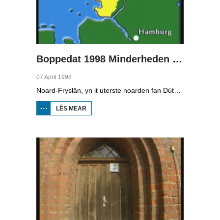
Boppedat 1998 Minderheden yn Dútslân 2
07 April 1998
Noard-Fryslân, yn it uterste noarden fan Dútslân, is bysûnder ryk oan talen. Njonken Dúts en ferskate farianten fan ús Frysk, wurdt der ek noch Deensk sprutsen en Plat-Dútsk. In soad Noard-Friezen behearskje de talen dy't yn de streek sprutsen wurde, sels al binne se noch mar fiif jier âld...
LÊS MEAR
OER
BOPPEDAT
1998
MINDERHEDEN
YN DÚTSLÂN 2