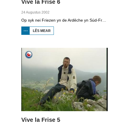
Vive la Frise 6
24 Augustus 2002
Op syk nei Friezen yn de Ardêche yn Súd-Frankryk: de Ludo-camping fan Willem Hamel.
LÊS MEAR
OER
VIVE
LA
FRISE
6
Vive la Frise 5