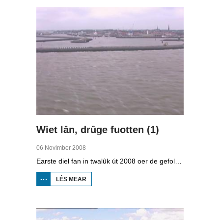
Wiet lân, drûge fuotten (1)
06 Novimber 2008
Earste diel fan in twalûk út 2008 oer de gefolgen fan de klimaatferoarings. Wat is nedich om yn Fryslân ek yn de takomst drûge fuotten te hâlden? Hoefolle moatte de seediken ferhege wurde en wat is nedich om de Fryske boezem 'klimaatproof' te meitsjen?
LÊS MEAR
OER
WIET
LÂN,
DRÛGE
FUOTTEN
(1)