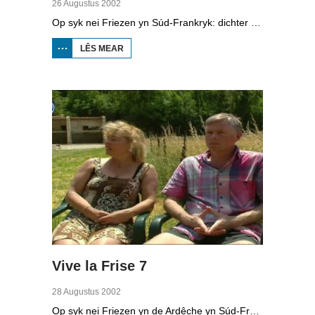
26 Augustus 2002
Op syk nei Friezen yn Súd-Frankryk: dichter Foppe Venema yn Grenôble.
LÊS MEAR
OER
VIVE
LA
FRISE
5
Vive la Frise 7
28 Augustus 2002
Op syk nei Friezen yn de Ardêche yn Súd-Frankryk: Agnes Hovenga en Gerard Blok wolle yn Chatillon-en-Diois in ruïne ferbouwe ta apparteminten.