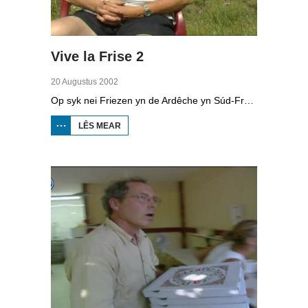
Vive la Frise 2
20 Augustus 2002
Op syk nei Friezen yn de Ardêche yn Súd-Frankryk: de Ludo-camping yn Lussas fan Willem Hamel.
LÊS MEAR
OER
VIVE
LA
FRISE
2