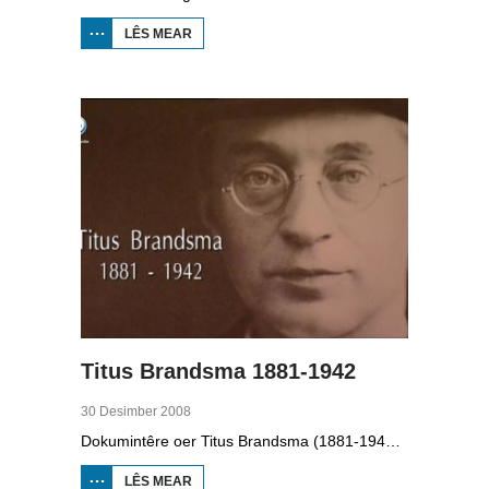
LÊS MEAR
OER IT
PAAD
WEROM:
VV
JOBBEGEA
Titus Brandsma 1881-1942
30 Desimber 2008
Dokumintêre oer Titus Brandsma (1881-1942). Hy wie pater by de karmeliten, heechlearaar, publisist en fersetsstrider. Hy waard ombrocht yn in konsintraasjekamp. Gryt van Duinen prate û.o. mei Ton Crijnen dy't in boek oer Titus Brandsma skreau. Yn 2022 waard Brandsma hillich ferklearre.
LÊS MEAR
OER TITUS