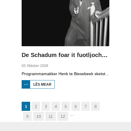
De Schadum foar it fuotljocht: Havank
05 Oktober 2008
Programmamakker Henk te Biesebeek sketst yn dizze dokumintêre út 2008 in portret fan detektiveskriuwer Havank, dy't yn 1904 berne waard yn Ljouwert as Hans van der Kallen. Syn boeken yn de Zwarte Beertjes-sery, mei De Schaduw as haadpersoan, wiene in grut sukses. Nei syn dea yn 1964 hat skriuwer/sjoernalist Pieter Terpstra syn skriuwen oernaam en trochset, sa binne der noch 24 boekjes útbrocht. Dêrnei wie it dien, it ferkocht net mear, it wie te wollich en te âlderwetsk. Utjouwerij Bruna hie it idee om De Schaduw noch in kear ta libben te bringen yn in nij boek.
LÊS MEAR
OER DE
SCHADUM
FOAR IT
FUOTLJOCHT:
HAVANK
1
2
3
4
5
6
7
8
…
9
10
11
12