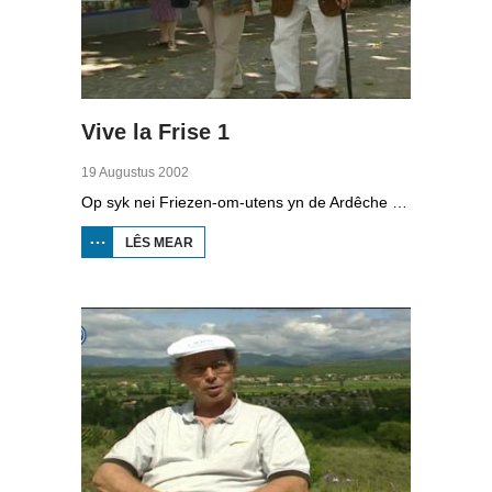
Vive la Frise 1
19 Augustus 2002
Op syk nei Friezen-om-utens yn de Ardêche yn Súd-Frankryk.
LÊS MEAR
OER
VIVE
LA
FRISE
1