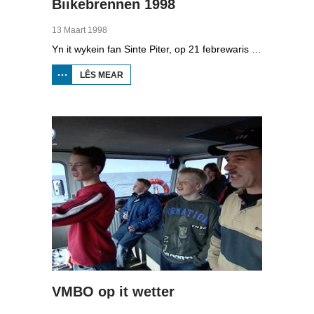
Biikebrennen 1998
13 Maart 1998
Yn it wykein fan Sinte Piter, op 21 febrewaris 1998, begroete de Noard-Friezen alle jierren de maitiid mei tsientallen grutte fjoeren. Se neame it 'biikebrennen' en it is it wichtichste Noard-Fryske feest. De Noard-Fryske taal dy't yn Sleeswijk-Holstein troch tsientûzen minsken praat wurdt, spilet in wichtige rol by it biikebrennen.
LÊS MEAR
OER
BIIKEBRENNEN
1998
VMBO op it wetter