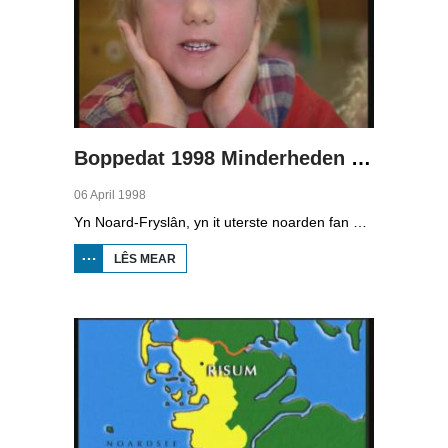
Boppedat 1998 Minderheden yn Dútslân 1
06 April 1998
Yn Noard-Fryslân, yn it uterste noarden fan Dútslân, prate sawat 8000 minsken Frasch. Dy taal is famylje fan ús Frysk. Om't de groep Frasch-praters sa lyts is, is it foar harren in toer om ek in partner foar it libben te finen dy't ek Frasch praat. Sa komt it dat der op it fêstelân fan Noard-Fryslân noch mar in pear famyljes binne dêr't de man, de frou en de bern allegear Frasch prate. Ferslachjouwer Onno Falkena wie yn it ramt fan it Dútsk-Nederlânske sjoernalistenstipendium twa moannen yn Dútslân en ek in pear wike yn Noard-Fryslân.
LÊS MEAR
OER
BOPPEDAT
1998
MINDERHEDEN
YN DÚTSLÂN 1