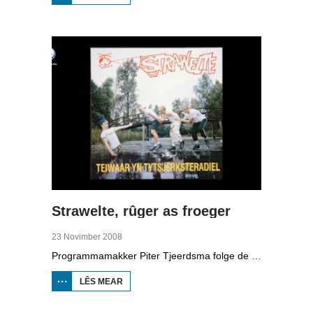
BRANDSMA
1881-1942
Strawelte, rûger as froeger
23 Novimber 2008
Programmamakker Piter Tjeerdsma folge de willepunkband Strawelte by de tariedings foar harren reunykonserten yn 2008. Ek mei histoaryske bylden fan optredens yn Litouwen yn 1989 en it ôfskiedskonsert yn Bûtenpost yn 1990.
LÊS MEAR
OER
STRAWELTE,
RÛGER AS
FROEGER