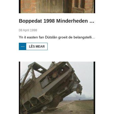
Boppedat 1998 Minderheden yn Dútslân 3
08 April 1998
Yn it easten fan Dútslân groeit de belangstelling foar de folklore en tradysjes fan de Sorbyske minderheid. De Sorben binne in Slavysk folk fan 60.000 minsken yn de dielsteaten Brandenburg en Saksen yn de eardere DDR. Hoewol't de belangstelling foar de kultuer grut is, giet it net goed mei de Sorbyske taal. Yn Brandenburg bygelyks, wurdt de taal allinnich noch mar praat troch minsken fan 60 jier en âlder. In folslein Sorbysktalige Kindergarten moat der feroaring yn bringe.
LÊS MEAR
OER
BOPPEDAT
1998
MINDERHEDEN
YN DÚTSLÂN 3