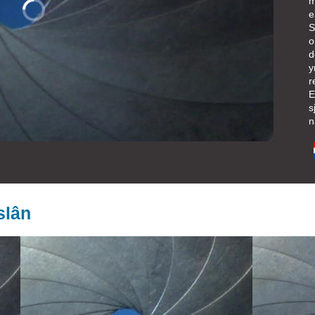
m
e
S
o
d
y
r
E
s
n
slân