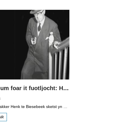
RÛGER AS
FROEGER
De Schadum foar it fuotljocht: Havank
8
Programmamakker Henk te Biesebeek sketst yn dizze dokumintêre út 2008 in portret fan detektiveskriuwer Havank, dy't yn 1904 berne waard yn Ljouwert as Hans van der Kallen. Syn boeken yn de Zwarte Beertjes-sery, mei De Schaduw as haadpersoan, wiene in grut sukses. Nei syn dea yn 1964 hat skriuwer/sjoernalist Pieter Terpstra syn skriuwen oernaam en trochset, sa binne der noch 24 boekjes útbrocht. Dêrnei wie it dien, it ferkocht net mear, it wie te wollich en te âlderwetsk. Utjouwerij Bruna hie it idee om De Schaduw noch in kear ta libben te bringen yn in nij boek.
AR
OER DE
SCHADUM
FOAR IT