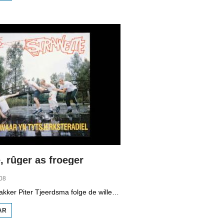
VMBO
OP IT
WETTER
, rûger as froeger
08
Programmamakker Piter Tjeerdsma folge de willepunkband Strawelte by de tariedings foar harren reunykonserten yn 2008. Ek mei histoaryske bylden fan optredens yn Litouwen yn 1989 en it ôfskiedskonsert yn Bûtenpost yn 1990.
AR
OER
STRAWELTE,