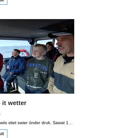
AR
OER
BOPPEDAT
1998
MINDERHEDEN
YN DÚTSLÂN 3
it wetter
5
It vmbo-ûnderwiis stiet swier ûnder druk. Sawat 15 persint fan alle learlingen ferlit de skoalle sûnder diploma. Dochs binne der ek skoallen der't it oars is, lykas de Maritime Akademy yn Harns. Omrop Fryslân folge learlingen Ynse Leenstra, Jan Steenstra, Jard Jissink en Marjoke van Es 24 oeren lang.
AR
OER