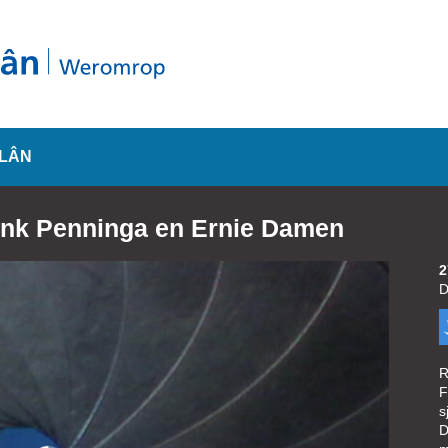
SLÂN
Henk Penninga en Ernie Damen
2
D
R
F
s
D