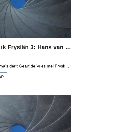
Sa seach ik Fryslân 3: Hans van der Hoek
Rige programma's dêr't Geart de Vries mei Fryske filmmakkers praat en hoe't sy Fryslân sjogge. Yn diel trije praat er mei Hans van der Hoek, hy hie yn de jierren 1970 en 1980 in produksjemaatskippij Bastion Film. Hy makke (yn opdracht) films oer it feroarjende Fryslân. Dat wie syn earste film út 1974. In jier letter ferskynde in film oer it keatsen en de PC. In film oer it Fryske hynder oer kwadrylje yn Ingelân kaam fanwege sinteraasje noait ôf. Ek makke er in film oer Douwe Egberts.
AR
OER SA
SEACH
IK
FRYSLÂN
3: HANS
VAN DER
HOEK