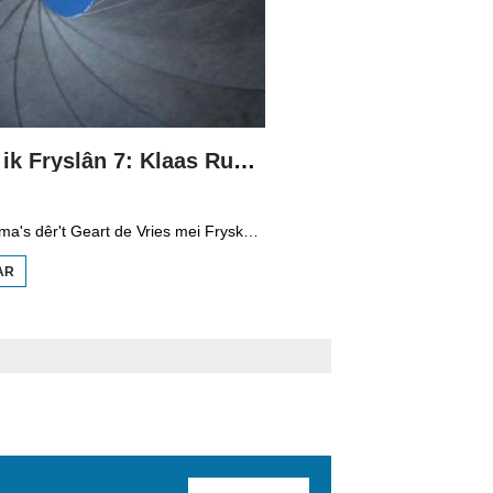
Sa seach ik Fryslân 7: Klaas Rusticus
Rige programma's dêr't Geart de Vries mei Fryske filmmakkers praat en hoe't sy Fryslân sjogge. Yn diel sân Klaas Rusticus. Hy makke teäter en muzyk foar jeugd en makke syn telefyzjedebút by Swiebertje yn 1969. Foar de NCRV makke er it jeugdprogramma Orimoa yn 1974. Ek regisearre er de film Boete dwaen nei in ferhaal fan Teatske Alzum (1978), dy Fryske film wie op lanlike telefyzje te sjen, in primeur. We sjogge ek in fragmint út de film 'Want alleen kan ik niet gaan' (1979) en in muzykregistraasje út 1990. Rusticus wurket no benammen yn Dútslân.
AR
OER SA
SEACH IK
FRYSLÂN
7: KLAAS
RUSTICUS