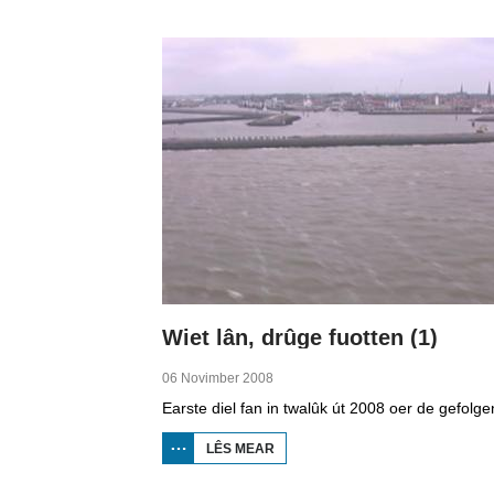
WEROM:
VV
JOBBEGEA
Wiet lân, drûge fuotten (1)
06 Novimber 2008
LÊS MEAR
OER
WIET
LÂN,