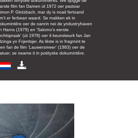
akken filmyske dokumintêres. We sjogge de
arste film fan Damen út 1972 oer pastoar
imon P. Glotzbach, mar dy is noait fertoand
m't er ferbean waard. Se makken ek in
okumintêre oer de oanrin nei de yndustryhaven
n Harns (1979) en 'Salomo's eerste
echtspraak' (út 1978) oer it keunstwurk fan Jan
lzinga yn Frjentsjer. As lêste is in fragmint te
jen fan de film 'Lauwersmeer' (1983) oer de
atuer, se neame it in poëtyske dokumintêre.