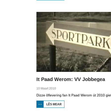
BOPPEDAT
1998
MINDERHEDEN
YN DÚTSLÂN 4
It Paad Werom: VV Jobbegea
10 Maart 2010
LÊS MEAR
OER IT
PAAD