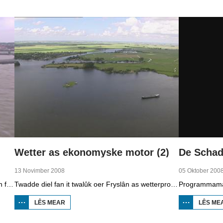
1881-1942
Wetter as ekonomyske motor (2)
13 Novimber 2008
05 Oktober 200
Earste diel fan in twalûk út 2008 oer de gefolgen fan de klimaatferoarings. Wat is nedich om yn Fryslân ek yn de takomst drûge fuotten te hâlden? Hoefolle moatte de seediken ferhege wurde en wat is nedich om de Fryske boezem 'klimaatproof' te meitsjen?
Twadde diel fan it twalûk oer Fryslân as wetterprovinsje. Yn dizze ôflevering: nije technology om wetter te suverjen, en hoe't je dêr in ekonomysk model fan meitsje, dat wol sizze, jild mei fertsjinje kinne.
LÊS MEAR
OER WETTER
LÊS ME
AS
EKONOMYSKE