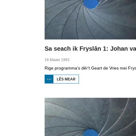
16 Maaie 1993
LÊS MEAR
OER SA
SEACH
IK
FRYSLÂN
1: JOHAN
VAN DER
ZEE