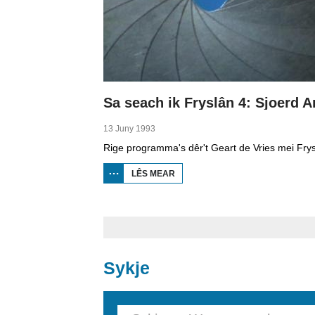
13 Juny 1993
LÊS MEAR
OER SA
SEACH IK
FRYSLÂN
4: SJOERD
ANDRINGA
Sykje