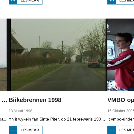
LÊS MEAR
OER
LÊS ME
BOPPEDAT
1998
MINDERHEDEN
YN DÚTSLÂN 2
Boppedat 1998 Minderheden yn Dútslân 4
Biikebrennen 1998
VMBO op 
13 Maart 1998
16 Oktober 200
It wengebiet fan de Sorben yn East-Dútslân is foar in part fernield troch de brúnkoalyndustry. Yn de kommunistyske tiid binne der 79 Sorbyske doarpen ôfgroeven foar de brúnkoalwinning. En ek no wurdt der, foar it earst sûnt de Dútske werieniging, in doarpke bedrige. Brúnkoalbedriuw Laubach wol oer in pear jier it doarp Horno slope en ôfgrave, mar de bewenners fersette harren út alle macht.
Yn it wykein fan Sinte Piter, op 21 febrewaris 1998, begroete de Noard-Friezen alle jierren de maitiid mei tsientallen grutte fjoeren. Se neame it 'biikebrennen' en it is it wichtichste Noard-Fryske feest. De Noard-Fryske taal dy't yn Sleeswijk-Holstein troch tsientûzen minsken praat wurdt, spilet in wichtige rol by it biikebrennen.
LÊS MEAR
OER
LÊS ME