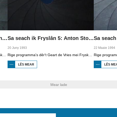
Sa seach ik Fryslân 4: Sjoerd Andringa
Sa seach ik Fryslân 5: Anton Stoelwinder
20 Juny 1993
22 Maaie 1994
Rige programma's dêr't Geart de Vries mei Fryske filmmakkers praat en hoe't sy Fryslân sjogge. Yn diel fjouwer Sjoerd Andringa. Hy wie parsefotograaf by it Friesch Dagblad, mar filme dêr ek by. Hy naam altyd in trepke mei om sa boppe de mannichte goed byld te meitsjen. Hy makke net inkeld famyljefilms mar filme ek eveneminten, lykas de autocross yn Hallum en in tintetentoanstelling yn de Prinsetún yn 1959.
Rige programma's dêr't Geart de Vries mei Fryske filmmakkers praat en hoe't sy Fryslân sjogge. Yn diel fiif Anton Stoelwinder. Hy is beropsfilmer en makke benammen in soad promoasjefilms oer Fryslân, dy't yn it bûtenlân fertoand waarden. As jonkje op de legere skoalle makke er al syn earste spylfilm. De kombinaasje fan kreatyf wêzen en de technyske kant fan it filmjen sprekt him oan. Syn debút op lanlike telefyzje wie in filmke oer Boalsert foar it programma Zeskamp. Der binne ek bylden te sjen út films oer skûtsjesilen, blomkwekerijen en sûnenstsjinst foar dieren.
LÊS MEAR
OER SA
LÊS ME
SEACH IK
FRYSLÂN 5:
ANTON
STOELWINDER
Mear lade