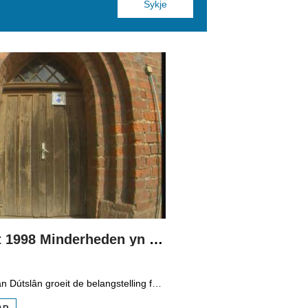
Boppedat 1998 Minderheden yn Dútslân 3
Yn it easten fan Dútslân groeit de belangstelling foar de folklore en tradysjes fan de Sorbyske minderheid. De Sorben binne in Slavysk folk fan 60.000 minsken yn de dielsteaten Brandenburg en Saksen yn de eardere DDR. Hoewol't de belangstelling foar de kultuer grut is, giet it net goed mei de Sorbyske taal. Yn Brandenburg bygelyks, wurdt de taal allinnich noch mar praat troch minsken fan 60 jier en âlder. In folslein Sorbysktalige Kindergarten moat der feroaring yn bringe.