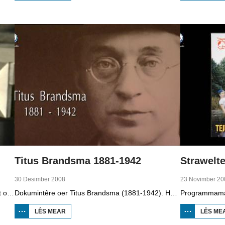
BIIKEBRENNEN
1998
Titus Brandsma 1881-1942
Strawelte
30 Desimber 2008
23 Novimber 20
Dizze ôflevering fan It Paad Werom út 2010 giet oer VV Jobbegea yn de sechtiger jierren. Dan steane der in pear mannen op it fjild dy't krekt eefkes mear kinne as in oar, om't se altyd, mar dan ek altyd oan it baltsjetraapjen binne. Se reitsje sa opinoar ynspile dat se inoar mei de eagen ticht strakke ballen taspylje kinne. Dat docht fertuten: begjin jierren sechtich hat Jobbegea it bêste sneinsfuotbalteam fan Fryslân, dat spilet op it nivo wat no de haadklasse is.
Dokumintêre oer Titus Brandsma (1881-1942). Hy wie pater by de karmeliten, heechlearaar, publisist en fersetsstrider. Hy waard ombrocht yn in konsintraasjekamp. Gryt van Duinen prate û.o. mei Ton Crijnen dy't in boek oer Titus Brandsma skreau. Yn 2022 waard Brandsma hillich ferklearre.
LÊS MEAR
OER TITUS
LÊS ME
BRANDSMA