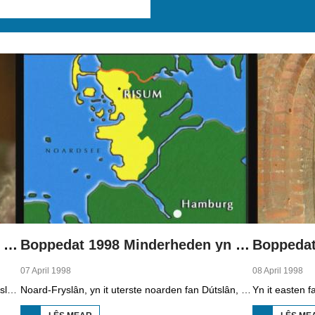
Boppedat 1998 Minderheden yn Dútslân 1
Boppedat 1998 Minderheden yn Dútslân 2
07 April 1998
08 April 1998
Yn Noard-Fryslân, yn it uterste noarden fan Dútslân, prate sawat 8000 minsken Frasch. Dy taal is famylje fan ús Frysk. Om't de groep Frasch-praters sa lyts is, is it foar harren in toer om ek in partner foar it libben te finen dy't ek Frasch praat. Sa komt it dat der op it fêstelân fan Noard-Fryslân noch mar in pear famyljes binne dêr't de man, de frou en de bern allegear Frasch prate. Ferslachjouwer Onno Falkena wie yn it ramt fan it Dútsk-Nederlânske sjoernalistenstipendium twa moannen yn Dútslân en ek in pear wike yn Noard-Fryslân.
Noard-Fryslân, yn it uterste noarden fan Dútslân, is bysûnder ryk oan talen. Njonken Dúts en ferskate farianten fan ús Frysk, wurdt der ek noch Deensk sprutsen en Plat-Dútsk. In soad Noard-Friezen behearskje de talen dy't yn de streek sprutsen wurde, sels al binne se noch mar fiif jier âld...