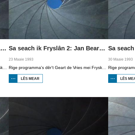
Sa seach ik Fryslân 1: Johan van der Zee
Sa seach ik Fryslân 2: Jan Bearn Singelsma
23 Maaie 1993
30 Maaie 1993
Rige programma's dêr't Geart de Vries mei Fryske filmmakkers praat en hoe't sy Fryslân sjogge. Yn diel ien praat er mei programmamakker Johan van der Zee oer syn reportaazjes dy't er oer Fryslân makke foar it telefyzjeprogramma Van gewest tot gewest. Syn earste ûnderwerp wie it muzykkorps fan De Harkema, de amateurs spilen op it Holland festival.
Rige programma's dêr't Geart de Vries mei Fryske filmmakkers praat en hoe't sy Fryslân sjogge. Yn diel twa praat er mei Jan Bearn Singelsma, bekend as lieder fan de FNP, mar yn de jierren 1940 en 1950 wie er fanatyk amateurfilmer. Hy waard oanstutsen troch it firus doe't er as jonge de filmer Gerrit Aalfs oan it filmjen seach by it wurk oan de slûs by Koarnwert yn 1932. Yn 1946 makke Singelsma syn earste film 'O Skylge myn lantsje', oer it jongereinwurk fan it Bûn fan Fryske Nasjonale Jongerein, bedoeld as propaganda foar it Frysk. Yn 1947 makke er in film oer de Lânbou-winterskoalle.
LÊS MEAR
OER SA
LÊS ME
SEACH IK
FRYSLÂN 2:
JAN
BEARN
SINGELSMA