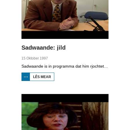
Sadwaande: jild
15 Oktober 1997
Sadwaande is in programma dat him rjochtet op de ekonomy en bedriuwen. Nije fakatueres, ûndernimmers fan it jier en wa is de bêste kollega, in hiel soad ûnderwerpen komme foarby yn dit programma. Dizze kear: alles dat te krijen hat mei jild.
LÊS MEAR
OER
SADWAANDE:
JILD