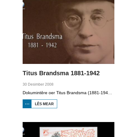
Titus Brandsma 1881-1942
30 Desimber 2008
Dokumintêre oer Titus Brandsma (1881-1942). Hy wie pater by de karmeliten, heechlearaar, publisist en fersetsstrider. Hy waard ombrocht yn in konsintraasjekamp. Gryt van Duinen prate û.o. mei Ton Crijnen dy't in boek oer Titus Brandsma skreau. Yn 2022 waard Brandsma hillich ferklearre.
LÊS MEAR
OER TITUS
BRANDSMA
1881-1942