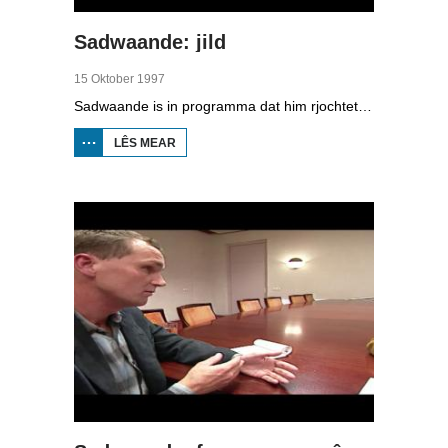
Sadwaande: jild
15 Oktober 1997
Sadwaande is in programma dat him rjochtet op de ekonomy en bedriuwen. Nije fakatueres, ûndernimmers fan it jier en wa is de bêste kollega, in hiel soad ûnderwerpen komme foarby yn dit programma. Dizze kear: alles dat te krijen hat mei jild.
LÊS MEAR
OER
SADWAANDE:
JILD