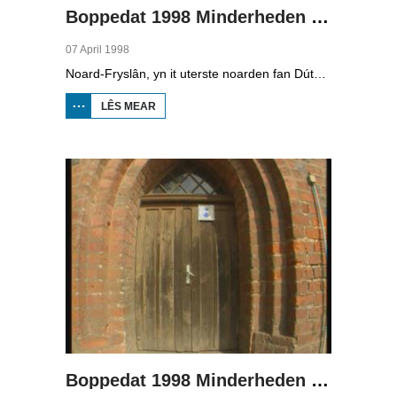
Boppedat 1998 Minderheden yn Dútslân 2
07 April 1998
Noard-Fryslân, yn it uterste noarden fan Dútslân, is bysûnder ryk oan talen. Njonken Dúts en ferskate farianten fan ús Frysk, wurdt der ek noch Deensk sprutsen en Plat-Dútsk. In soad Noard-Friezen behearskje de talen dy't yn de streek sprutsen wurde, sels al binne se noch mar fiif jier âld...
LÊS MEAR
OER
BOPPEDAT
1998
MINDERHEDEN
YN DÚTSLÂN 2
Boppedat 1998 Minderheden yn Dútslân 3