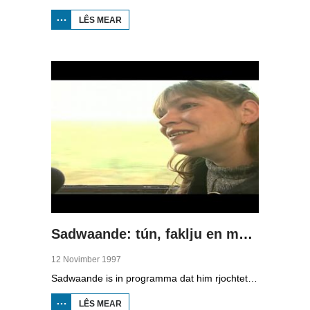
LÊS MEAR
OER
SADWAANDE:
SIKEHUZEN
EN
BERNESKUON
Sadwaande: tún, faklju en mei de trein
12 Novimber 1997
Sadwaande is in programma dat him rjochtet op de ekonomy en bedriuwen. Nije fakatueres, ûndernimmers fan it jier en wa is de bêste kollega, in hiel soad ûnderwerpen komme foarby yn dit programma. Dizze kear: tún, faklju en mei de trein.
LÊS MEAR
OER