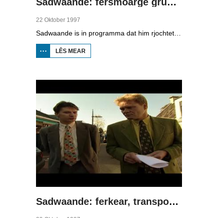
Sadwaande: fersmoarge grûn en fitamines
22 Oktober 1997
Sadwaande is in programma dat him rjochtet op de ekonomy en bedriuwen. Nije fakatueres, ûndernimmers fan it jier en wa is de bêste kollega, in hiel soad ûnderwerpen komme foarby yn dit programma. Dizze kear: fersmoarge grûn en fitamines.
LÊS MEAR
OER
SADWAANDE:
FERSMOARGE
GRÛN EN
FITAMINES
Sadwaande: ferkear, transport en whiplash