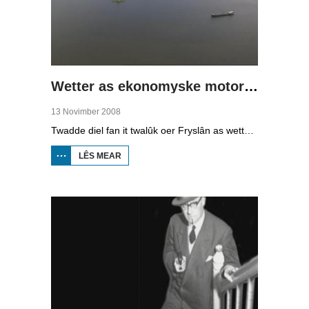
Wetter as ekonomyske motor (2)
13 Novimber 2008
Twadde diel fan it twalûk oer Fryslân as wetterprovinsje. Yn dizze ôflevering: nije technology om wetter te suverjen, en hoe't je dêr in ekonomysk model fan meitsje, dat wol sizze, jild mei fertsjinje kinne.
LÊS MEAR
OER WETTER
AS
EKONOMYSKE
MOTOR (2)