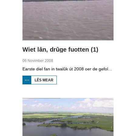
Wiet lân, drûge fuotten (1)
06 Novimber 2008
Earste diel fan in twalûk út 2008 oer de gefolgen fan de klimaatferoarings. Wat is nedich om yn Fryslân ek yn de takomst drûge fuotten te hâlden? Hoefolle moatte de seediken ferhege wurde en wat is nedich om de Fryske boezem 'klimaatproof' te meitsjen?
LÊS MEAR
OER
WIET
LÂN,
DRÛGE
FUOTTEN
(1)