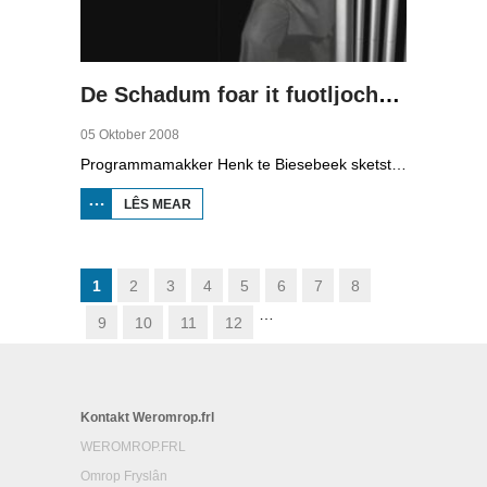
De Schadum foar it fuotljocht: Havank
05 Oktober 2008
Programmamakker Henk te Biesebeek sketst yn dizze dokumintêre út 2008 in portret fan detektiveskriuwer Havank, dy't yn 1904 berne waard yn Ljouwert as Hans van der Kallen. Syn boeken yn de Zwarte Beertjes-sery, mei De Schaduw as haadpersoan, wiene in grut sukses. Nei syn dea yn 1964 hat skriuwer/sjoernalist Pieter Terpstra syn skriuwen oernaam en trochset, sa binne der noch 24 boekjes útbrocht. Dêrnei wie it dien, it ferkocht net mear, it wie te wollich en te âlderwetsk. Utjouwerij Bruna hie it idee om De Schaduw noch in kear ta libben te bringen yn in nij boek.
LÊS MEAR
OER DE
SCHADUM
FOAR IT
FUOTLJOCHT:
HAVANK
1
2
3
4
5
6
7
8
…
9
10
11
12
Kontakt Weromrop.frl
WEROMROP.FRL
Omrop Fryslân