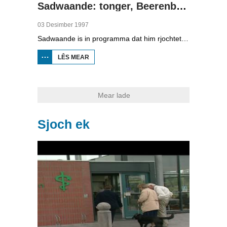
Sadwaande: tonger, Beerenburg en isolearje
03 Desimber 1997
Sadwaande is in programma dat him rjochtet op de ekonomy en bedriuwen. Nije fakatueres, ûndernimmers fan it jier en wa is de bêste kollega, in hiel soad ûnderwerpen komme foarby yn dit programma. Dizze kear: tonger, Beerenburg en isolearje.
LÊS MEAR
OER
SADWAANDE:
TONGER,
BEERENBURG
EN
ISOLEARJE
Mear lade
Sjoch ek