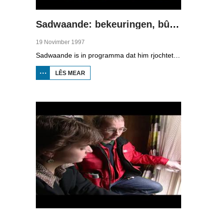
Sadwaande: bekeuringen, bûgels en Sinteklaas
19 Novimber 1997
Sadwaande is in programma dat him rjochtet op de ekonomy en bedriuwen. Nije fakatueres, ûndernimmers fan it jier en wa is de bêste kollega, in hiel soad ûnderwerpen komme foarby yn dit programma. Dizze kear: bekeuringen, bûgels en Sinteklaas.
LÊS MEAR
OER
SADWAANDE:
BEKEURINGEN,
BÛGELS EN
SINTEKLAAS