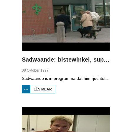
Sadwaande: bistewinkel, supermerk en drukkerij
08 Oktober 1997
Sadwaande is in programma dat him rjochtet op de ekonomy en bedriuwen. Nije fakatueres, ûndernimmers fan it jier en wa is de bêste kollega, in hiel soad ûnderwerpen komme foarby yn dit programma. Dizze kear: in bistewinkel, in supermerk en in drukkerij.
LÊS MEAR
OER
SADWAANDE:
BISTEWINKEL,
SUPERMERK
EN
DRUKKERIJ