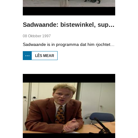
Sadwaande: bistewinkel, supermerk en drukkerij
08 Oktober 1997
Sadwaande is in programma dat him rjochtet op de ekonomy en bedriuwen. Nije fakatueres, ûndernimmers fan it jier en wa is de bêste kollega, in hiel soad ûnderwerpen komme foarby yn dit programma. Dizze kear: in bistewinkel, in supermerk en in drukkerij.
LÊS MEAR
OER
SADWAANDE:
BISTEWINKEL,
SUPERMERK
EN
DRUKKERIJ