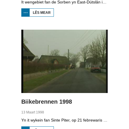
It wengebiet fan de Sorben yn East-Dútslân is foar in part fernield troch de brúnkoalyndustry. Yn de kommunistyske tiid binne der 79 Sorbyske doarpen ôfgroeven foar de brúnkoalwinning. En ek no wurdt der, foar it earst sûnt de Dútske werieniging, in doarpke bedrige. Brúnkoalbedriuw Laubach wol oer in pear jier it doarp Horno slope en ôfgrave, mar de bewenners fersette harren út alle macht.
LÊS MEAR
OER
BOPPEDAT
1998
MINDERHEDEN
YN DÚTSLÂN 4
Biikebrennen 1998
13 Maart 1998
Yn it wykein fan Sinte Piter, op 21 febrewaris 1998, begroete de Noard-Friezen alle jierren de maitiid mei tsientallen grutte fjoeren. Se neame it 'biikebrennen' en it is it wichtichste Noard-Fryske feest. De Noard-Fryske taal dy't yn Sleeswijk-Holstein troch tsientûzen minsken praat wurdt, spilet in wichtige rol by it biikebrennen.