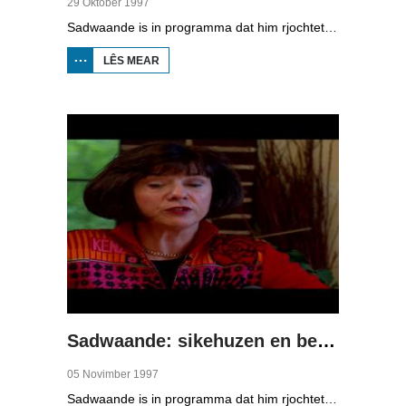
29 Oktober 1997
Sadwaande is in programma dat him rjochtet op de ekonomy en bedriuwen. Nije fakatueres, ûndernimmers fan it jier en wa is de bêste kollega, in hiel soad ûnderwerpen komme foarby yn dit programma. Dizze kear: ferkear, transport en whiplash.
LÊS MEAR
OER
SADWAANDE:
FERKEAR,
TRANSPORT
EN WHIPLASH
Sadwaande: sikehuzen en berneskuon
05 Novimber 1997
Sadwaande is in programma dat him rjochtet op de ekonomy en bedriuwen. Nije fakatueres, ûndernimmers fan it jier en wa is de bêste kollega, in hiel soad ûnderwerpen komme foarby yn dit programma. Dizze kear: sikehuzen en berneskuon.