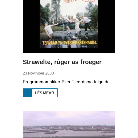
Strawelte, rûger as froeger
23 Novimber 2008
Programmamakker Piter Tjeerdsma folge de willepunkband Strawelte by de tariedings foar harren reunykonserten yn 2008. Ek mei histoaryske bylden fan optredens yn Litouwen yn 1989 en it ôfskiedskonsert yn Bûtenpost yn 1990.
LÊS MEAR
OER
STRAWELTE,
RÛGER AS
FROEGER