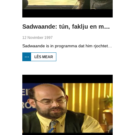
Sadwaande: tún, faklju en mei de trein
12 Novimber 1997
Sadwaande is in programma dat him rjochtet op de ekonomy en bedriuwen. Nije fakatueres, ûndernimmers fan it jier en wa is de bêste kollega, in hiel soad ûnderwerpen komme foarby yn dit programma. Dizze kear: tún, faklju en mei de trein.
LÊS MEAR
OER
SADWAANDE:
TÚN, FAKLJU
EN MEI DE
TREIN