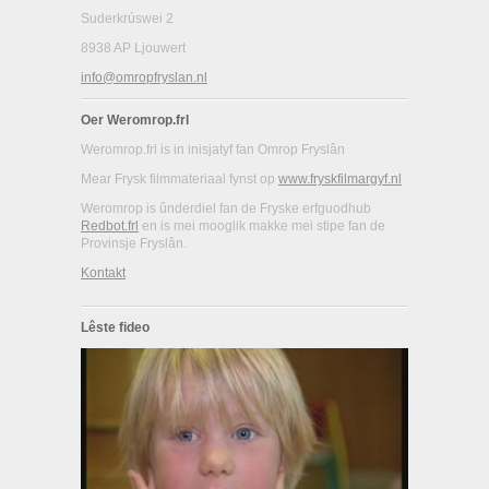
Suderkrúswei 2
8938 AP Ljouwert
info@omropfryslan.nl
Oer Weromrop.frl
Weromrop.frl is in inisjatyf fan Omrop Fryslân
Mear Frysk filmmateriaal fynst op
www.fryskfilmargyf.nl
Weromrop is ûnderdiel fan de Fryske erfguodhub
Redbot.frl
en is mei mooglik makke mei stipe fan de
Provinsje Fryslân.
Kontakt
Lêste fideo