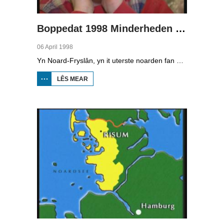
Boppedat 1998 Minderheden yn Dútslân 1
06 April 1998
Yn Noard-Fryslân, yn it uterste noarden fan Dútslân, prate sawat 8000 minsken Frasch. Dy taal is famylje fan ús Frysk. Om't de groep Frasch-praters sa lyts is, is it foar harren in toer om ek in partner foar it libben te finen dy't ek Frasch praat. Sa komt it dat der op it fêstelân fan Noard-Fryslân noch mar in pear famyljes binne dêr't de man, de frou en de bern allegear Frasch prate. Ferslachjouwer Onno Falkena wie yn it ramt fan it Dútsk-Nederlânske sjoernalistenstipendium twa moannen yn Dútslân en ek in pear wike yn Noard-Fryslân.
LÊS MEAR
OER
BOPPEDAT
1998
MINDERHEDEN
YN DÚTSLÂN 1