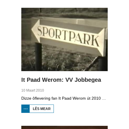
WETTER
It Paad Werom: VV Jobbegea
10 Maart 2010
Dizze ôflevering fan It Paad Werom út 2010 giet oer VV Jobbegea yn de sechtiger jierren. Dan steane der in pear mannen op it fjild dy't krekt eefkes mear kinne as in oar, om't se altyd, mar dan ek altyd oan it baltsjetraapjen binne. Se reitsje sa opinoar ynspile dat se inoar mei de eagen ticht strakke ballen taspylje kinne. Dat docht fertuten: begjin jierren sechtich hat Jobbegea it bêste sneinsfuotbalteam fan Fryslân, dat spilet op it nivo wat no de haadklasse is.
LÊS MEAR
OER IT
PAAD
WEROM:
VV
JOBBEGEA