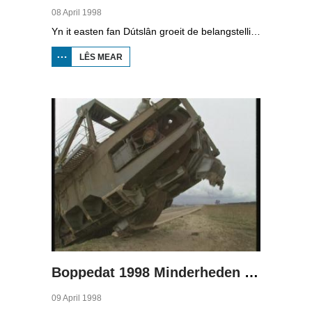
08 April 1998
Yn it easten fan Dútslân groeit de belangstelling foar de folklore en tradysjes fan de Sorbyske minderheid. De Sorben binne in Slavysk folk fan 60.000 minsken yn de dielsteaten Brandenburg en Saksen yn de eardere DDR. Hoewol't de belangstelling foar de kultuer grut is, giet it net goed mei de Sorbyske taal. Yn Brandenburg bygelyks, wurdt de taal allinnich noch mar praat troch minsken fan 60 jier en âlder. In folslein Sorbysktalige Kindergarten moat der feroaring yn bringe.
LÊS MEAR
OER
BOPPEDAT
1998
MINDERHEDEN
YN DÚTSLÂN 3
Boppedat 1998 Minderheden yn Dútslân 4
09 April 1998