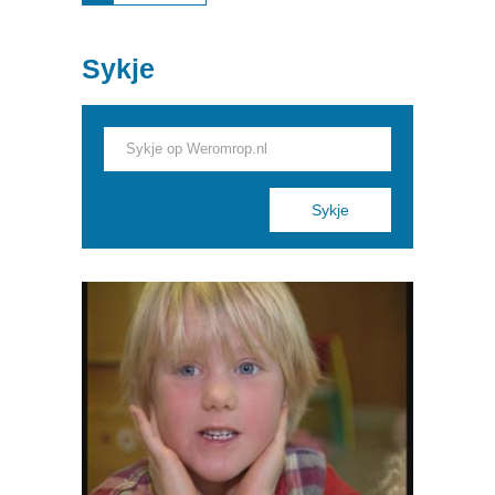
SADWAANDE:
TÚN, FAKLJU
EN MEI DE
TREIN
Sykje
Pages