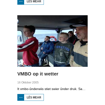
LÊS MEAR
OER
BIIKEBRENNEN
1998
VMBO op it wetter
16 Oktober 2005
It vmbo-ûnderwiis stiet swier ûnder druk. Sawat 15 persint fan alle learlingen ferlit de skoalle sûnder diploma. Dochs binne der ek skoallen der't it oars is, lykas de Maritime Akademy yn Harns. Omrop Fryslân folge learlingen Ynse Leenstra, Jan Steenstra, Jard Jissink en Marjoke van Es 24 oeren lang.
LÊS MEAR
OER
VMBO
OP IT