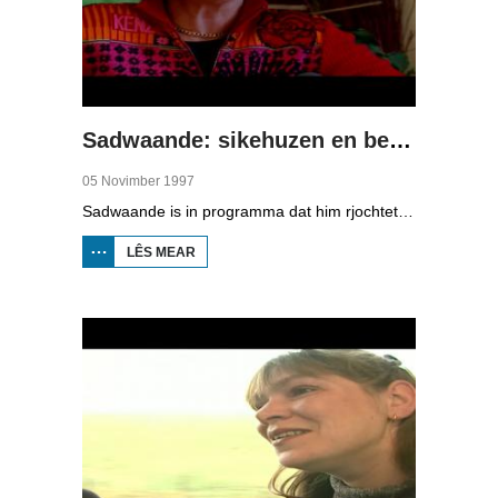
Sadwaande: sikehuzen en berneskuon
05 Novimber 1997
Sadwaande is in programma dat him rjochtet op de ekonomy en bedriuwen. Nije fakatueres, ûndernimmers fan it jier en wa is de bêste kollega, in hiel soad ûnderwerpen komme foarby yn dit programma. Dizze kear: sikehuzen en berneskuon.
LÊS MEAR
OER
SADWAANDE:
SIKEHUZEN
EN
BERNESKUON