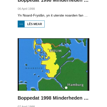
06 April 1998
Yn Noard-Fryslân, yn it uterste noarden fan Dútslân, prate sawat 8000 minsken Frasch. Dy taal is famylje fan ús Frysk. Om't de groep Frasch-praters sa lyts is, is it foar harren in toer om ek in partner foar it libben te finen dy't ek Frasch praat. Sa komt it dat der op it fêstelân fan Noard-Fryslân noch mar in pear famyljes binne dêr't de man, de frou en de bern allegear Frasch prate. Ferslachjouwer Onno Falkena wie yn it ramt fan it Dútsk-Nederlânske sjoernalistenstipendium twa moannen yn Dútslân en ek in pear wike yn Noard-Fryslân.
LÊS MEAR
OER
BOPPEDAT
1998
MINDERHEDEN
YN DÚTSLÂN 1
Boppedat 1998 Minderheden yn Dútslân 2
07 April 1998