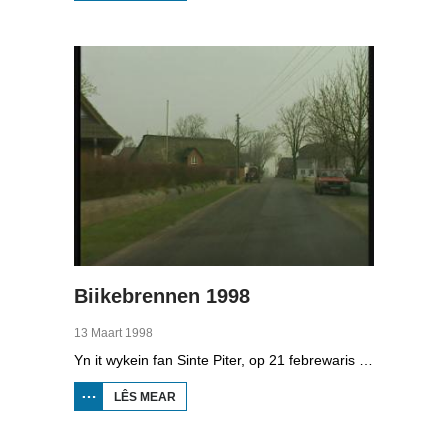
BOPPEDAT
1998
MINDERHEDEN
YN DÚTSLÂN 4
Biikebrennen 1998
13 Maart 1998
Yn it wykein fan Sinte Piter, op 21 febrewaris 1998, begroete de Noard-Friezen alle jierren de maitiid mei tsientallen grutte fjoeren. Se neame it 'biikebrennen' en it is it wichtichste Noard-Fryske feest. De Noard-Fryske taal dy't yn Sleeswijk-Holstein troch tsientûzen minsken praat wurdt, spilet in wichtige rol by it biikebrennen.
LÊS MEAR
OER
BIIKEBRENNEN
1998