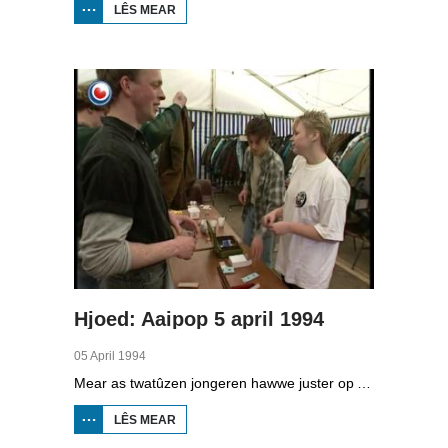
LÊS MEAR
OER HJOED:
ALDE
FEANEN-
TOCHT YN
EARNEWÂLD
Hjoed: Aaipop 5 april 1994
05 April 1994
Mear as twatûzen jongeren hawwe juster op Aaipop west. Dat binne wer in pear hûndert mear as ferline jier. De organisaasje fan dit grutte peaskepopfestival yn Nijlân neamt de achtste edysje in sukses.
LÊS MEAR
OER
HJOED:
AAIPOP