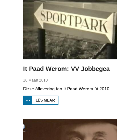
It Paad Werom: VV Jobbegea
10 Maart 2010
Dizze ôflevering fan It Paad Werom út 2010 giet oer VV Jobbegea yn de sechtiger jierren. Dan steane der in pear mannen op it fjild dy't krekt eefkes mear kinne as in oar, om't se altyd, mar dan ek altyd oan it baltsjetraapjen binne. Se reitsje sa opinoar ynspile dat se inoar mei de eagen ticht strakke ballen taspylje kinne. Dat docht fertuten: begjin jierren sechtich hat Jobbegea it bêste sneinsfuotbalteam fan Fryslân, dat spilet op it nivo wat no de haadklasse is.
LÊS MEAR
OER IT
PAAD
WEROM:
VV
JOBBEGEA