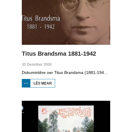
Titus Brandsma 1881-1942
30 Desimber 2008
Dokumintêre oer Titus Brandsma (1881-1942). Hy wie pater by de karmeliten, heechlearaar, publisist en fersetsstrider. Hy waard ombrocht yn in konsintraasjekamp. Gryt van Duinen prate û.o. mei Ton Crijnen dy't in boek oer Titus Brandsma skreau. Yn 2022 waard Brandsma hillich ferklearre.
LÊS MEAR
OER TITUS
BRANDSMA
1881-1942