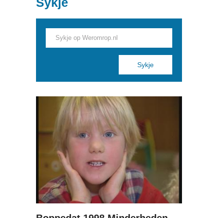
Sykje
Pages
Boppedat 1998 Minderheden yn Dútslân 1