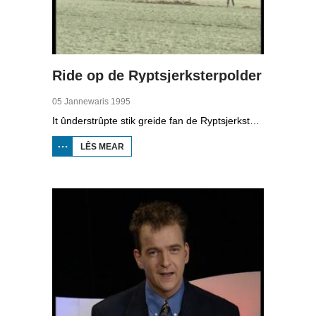
Ride op de Ryptsjerksterpolder
05 Jannewaris 1995
It ûnderstrûpte stik greide fan de Ryptsjerksterpolder is faak ien fan de earste plakken dêr't de redens ûnderbûn wurde kinne. De 'trochsetter', 'leafhawwer' en de 'warskôger' komme oan it wurd.
LÊS MEAR
OER RIDE OP DE
RYPTSJERKSTERPOLDER