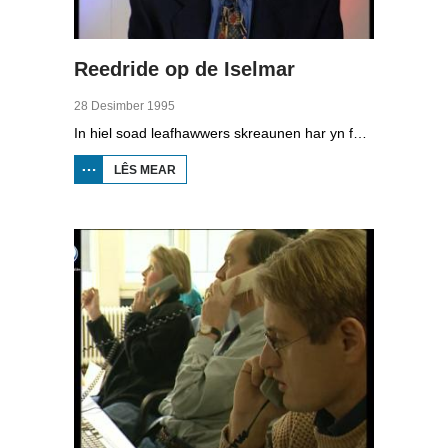
Reedride op de Iselmar
28 Desimber 1995
In hiel soad leafhawwers skreaunen har yn foar de Iselmartocht, organisearre troch de 100-jierrige iisklup fan Surch. Mei in skower foar de (Citroën) Eend wie in baan skjinfage fan in rûntsje fan fiif kilometer. Under de dielnimmers ek boargemaster Piersma.
LÊS MEAR
OER
REEDRIDE
OP DE
ISELMAR