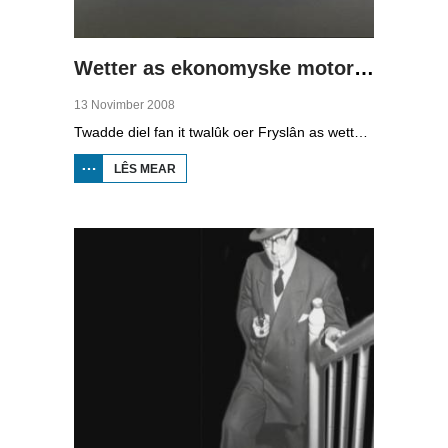
Wetter as ekonomyske motor (2)
13 Novimber 2008
Twadde diel fan it twalûk oer Fryslân as wetterprovinsje. Yn dizze ôflevering: nije technology om wetter te suverjen, en hoe't je dêr in ekonomysk model fan meitsje, dat wol sizze, jild mei fertsjinje kinne.
LÊS MEAR
OER WETTER
AS
EKONOMYSKE
MOTOR (2)