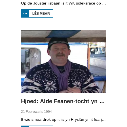
Op de Jouster iisbaan is it WK soleksrace op iis. Tritich dielnimmers, lid fan de klup AOW (Altijd Onder Weg) dogge mei oan de wedstriid. Wille is belangriker as winne. It giet net sa hurd, want it iis is sa glêd dat de bestjoerders mei de fuotten remje moatte.
LÊS MEAR
OER
SOLEKSRACE
OP IIS OP DE
JOUWER
Hjoed: Alde Feanen-tocht yn Earnewâld
21 Febrewaris 1994
It wie smoardrok op it iis yn Fryslân yn it foarjier fan 1994. Toertochten waarden drok besocht troch riders dy’t fan it iis genietsje woene. Sa ek de Alde Feanen-tocht yn Earnewâld. De organisaasje ferwachte tsientûzen reedriders, mar der kamen folle mear…