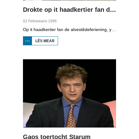
Drokte op it haadkertier fan de alvestêdeferiening
02 Febrewaris 1996
Op it haadkertier fan de alvestêdeferiening, yn it geboud fan de wetterlieding yn Ljouwert, is it in drokte fan belang. De telefoan stiet net stil en de administraasje fan legitimaasje en startkaarten komt krekt.
LÊS MEAR
OER DROKTE OP IT
HAADKERTIER FAN DE
ALVESTÊDEFERIENING
Gaos toertocht Starum