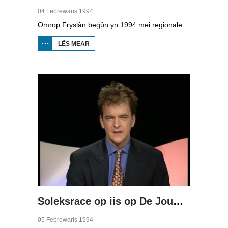
04 Febrewaris 1994
Omrop Fryslân begûn yn 1994 mei regionale telefyzje. De allerearste útstjoering wie op 4 febrewaris, presintearre troch Dieuwke Kroese. Dêryn sit in reportaazje oer de komst fan it sâltfabryk Frima yn Harns dat wurk biede sil oan 60 minsken. By Winaam sit in soad sâlt yn de grûn dêr't boarre wurdt. Ek is in ferslach fan de nijbou fan it Abe Lenstra stadion op It Hearrenfean. Dêrfan is it heechste punt berikt. De fuotbalklup wol mei in publyksaksje in diel fan it jild ophelje by de fans. Op de beurs BOOT yn Ljouwert is te sjen dat de animo foar boaten en it wurk op de werven wer tanimt.
LÊS MEAR
OER HJOED:
ALDEREARSTE
ÚTSTJOERING
Soleksrace op iis op De Jouwer
05 Febrewaris 1994