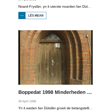
Noard-Fryslân, yn it uterste noarden fan Dútslân, is bysûnder ryk oan talen. Njonken Dúts en ferskate farianten fan ús Frysk, wurdt der ek noch Deensk sprutsen en Plat-Dútsk. In soad Noard-Friezen behearskje de talen dy't yn de streek sprutsen wurde, sels al binne se noch mar fiif jier âld...
LÊS MEAR
OER
BOPPEDAT
1998
MINDERHEDEN
YN DÚTSLÂN 2
Boppedat 1998 Minderheden yn Dútslân 3
08 April 1998
Yn it easten fan Dútslân groeit de belangstelling foar de folklore en tradysjes fan de Sorbyske minderheid. De Sorben binne in Slavysk folk fan 60.000 minsken yn de dielsteaten Brandenburg en Saksen yn de eardere DDR. Hoewol't de belangstelling foar de kultuer grut is, giet it net goed mei de Sorbyske taal. Yn Brandenburg bygelyks, wurdt de taal allinnich noch mar praat troch minsken fan 60 jier en âlder. In folslein Sorbysktalige Kindergarten moat der feroaring yn bringe.