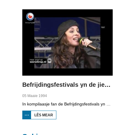
5 APRIL
1994
Befrijdingsfestivals yn de jierren '90
05 Maaie 1994
In kompilaasje fan de Befrijdingsfestivals yn Ljouwert yn 1994, 1995, 1996, 1997 en 1998; mei artysten as 2Unlimited, Marco Borsato, Trijntje Oosterhuis, en De Kast dy't op de Dam yn Amsterdam optreedt.
LÊS MEAR
OER
BEFRIJDINGSFESTIVALS
YN DE JIERREN '90