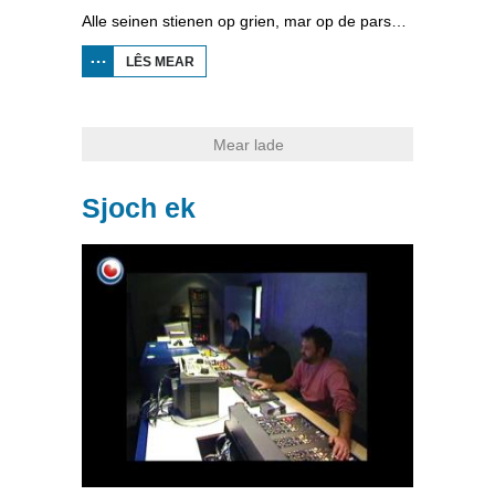
Alle seinen stienen op grien, mar op de parsekonferinsje fan it bestjoer fan de Friesche Elf Steden waard dúdlik: it kin net. It iis wie op guon plakken te min om al dy tûzenen riders te hâlden. De tocht trochgean litte is net ferantwurde, de teloarstelling is grut.
LÊS MEAR
OER
PARSEKONFERINSJE:
IT KIN NET
Mear lade
Sjoch ek