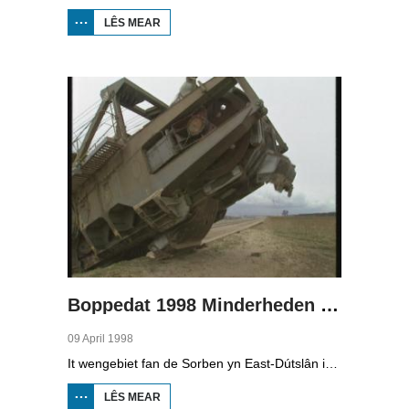
LÊS MEAR
OER
BOPPEDAT
1998
MINDERHEDEN
YN DÚTSLÂN 3
Boppedat 1998 Minderheden yn Dútslân 4
09 April 1998
It wengebiet fan de Sorben yn East-Dútslân is foar in part fernield troch de brúnkoalyndustry. Yn de kommunistyske tiid binne der 79 Sorbyske doarpen ôfgroeven foar de brúnkoalwinning. En ek no wurdt der, foar it earst sûnt de Dútske werieniging, in doarpke bedrige. Brúnkoalbedriuw Laubach wol oer in pear jier it doarp Horno slope en ôfgrave, mar de bewenners fersette harren út alle macht.
LÊS MEAR
OER