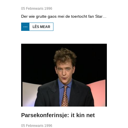
05 Febrewaris 1996
Der wie grutte gaos mei de toertocht fan Starum nei Enkhuizen yn 1996. Helikopters en helptsjinsten moasten tsientallen ferwûne reedriders fan it iis helje.
LÊS MEAR
OER GAOS
TOERTOCHT
STARUM
Parsekonferinsje: it kin net
05 Febrewaris 1996