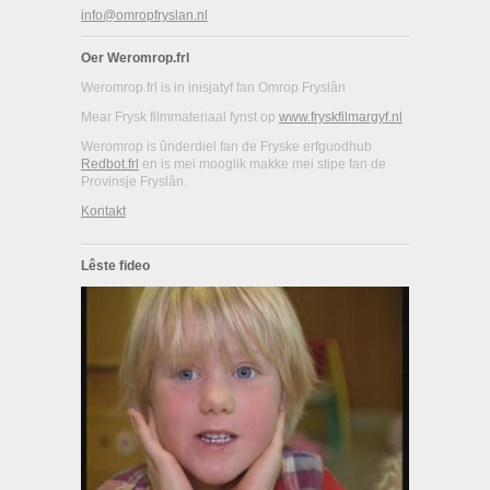
info@omropfryslan.nl
Oer Weromrop.frl
Weromrop.frl is in inisjatyf fan Omrop Fryslân
Mear Frysk filmmateriaal fynst op
www.fryskfilmargyf.nl
Weromrop is ûnderdiel fan de Fryske erfguodhub
Redbot.frl
en is mei mooglik makke mei stipe fan de
Provinsje Fryslân.
Kontakt
Lêste fideo