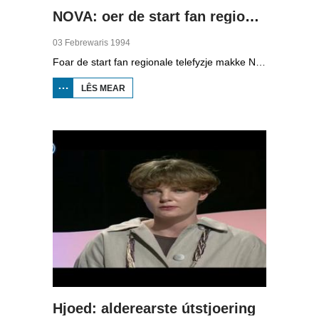
NOVA: oer de start fan regionale telefyzje
03 Febrewaris 1994
Foar de start fan regionale telefyzje makke NOVA, it aktualiteiteprogramma fan de NOS, dêr in reportaazje oer. De ferslachjouwer, dy't him ôffreget oft der wol genôch nijs wêze sil yn Fryslân om alle dagen in programma te meitsjen, sjocht achter de skermen by de redaksjegearkomsten, en giet mei Gerard van der Veer op paad dy't in item makket oer Houtigehage dat gjin sporthal krijt. Fierder binne bylden te sjen fan de redaksje, de montaazje, it oefenjen fan de útstjoering en de rezjyromte. Friezen om utens Heinze Bakker en Pia Dijkstra fertelle beide hoe't se der tsjin oan sjogge.
LÊS MEAR
OER NOVA:
OER DE
START FAN
REGIONALE
TELEFYZJE
Hjoed: alderearste útstjoering