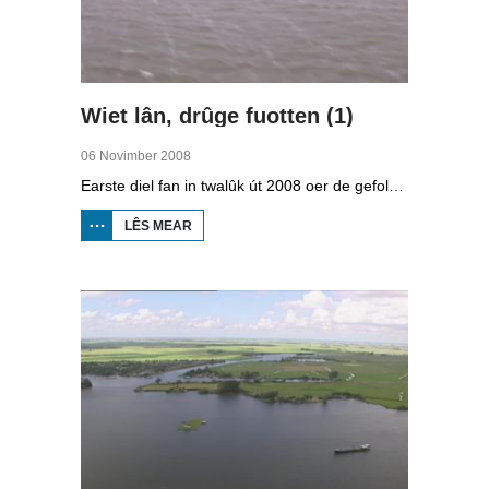
Wiet lân, drûge fuotten (1)
06 Novimber 2008
Earste diel fan in twalûk út 2008 oer de gefolgen fan de klimaatferoarings. Wat is nedich om yn Fryslân ek yn de takomst drûge fuotten te hâlden? Hoefolle moatte de seediken ferhege wurde en wat is nedich om de Fryske boezem 'klimaatproof' te meitsjen?
LÊS MEAR
OER
WIET
LÂN,
DRÛGE
FUOTTEN
(1)