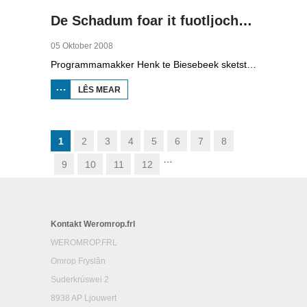
De Schadum foar it fuotljocht: Havank
05 Oktober 2008
Programmamakker Henk te Biesebeek sketst yn dizze dokumintêre út 2008 in portret fan detektiveskriuwer Havank, dy't yn 1904 berne waard yn Ljouwert as Hans van der Kallen. Syn boeken yn de Zwarte Beertjes-sery, mei De Schaduw as haadpersoan, wiene in grut sukses. Nei syn dea yn 1964 hat skriuwer/sjoernalist Pieter Terpstra syn skriuwen oernaam en trochset, sa binne der noch 24 boekjes útbrocht. Dêrnei wie it dien, it ferkocht net mear, it wie te wollich en te âlderwetsk. Utjouwerij Bruna hie it idee om De Schaduw noch in kear ta libben te bringen yn in nij boek.
LÊS MEAR
OER DE
SCHADUM
FOAR IT
FUOTLJOCHT:
HAVANK
1
2
3
4
5
6
7
8
…
9
10
11
12
Kontakt Weromrop.frl
WEROMROP.FRL
Omrop Fryslân
Suderkrúswei 2
8938 AP Ljouwert