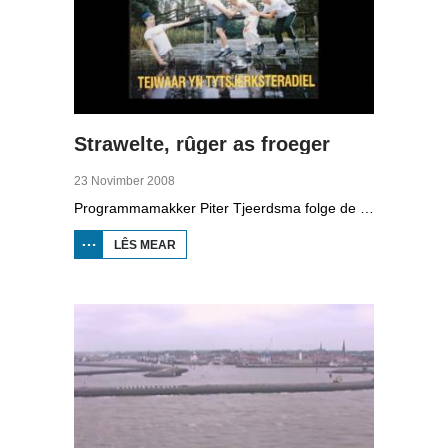
Strawelte, rûger as froeger
23 Novimber 2008
Programmamakker Piter Tjeerdsma folge de willepunkband Strawelte by de tariedings foar harren reunykonserten yn 2008. Ek mei histoaryske bylden fan optredens yn Litouwen yn 1989 en it ôfskiedskonsert yn Bûtenpost yn 1990.
LÊS MEAR
OER
STRAWELTE,
RÛGER AS
FROEGER