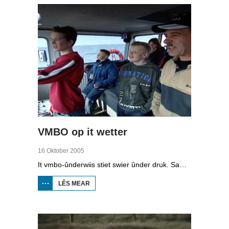
VMBO op it wetter
16 Oktober 2005
It vmbo-ûnderwiis stiet swier ûnder druk. Sawat 15 persint fan alle learlingen ferlit de skoalle sûnder diploma. Dochs binne der ek skoallen der't it oars is, lykas de Maritime Akademy yn Harns. Omrop Fryslân folge learlingen Ynse Leenstra, Jan Steenstra, Jard Jissink en Marjoke van Es 24 oeren lang.
LÊS MEAR
OER
VMBO
OP IT
WETTER