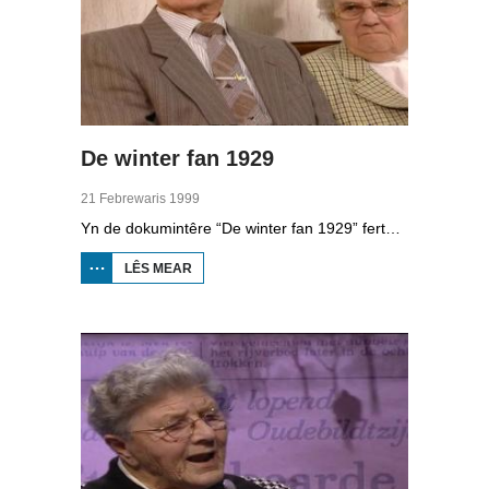
De winter fan 1929
21 Febrewaris 1999
Yn de dokumintêre “De winter fan 1929” fertelle trettjin Fryzen hoe’t sy de winter belibbe ha. Dizze ekstreme winter levere bysûndere ferhalen op. Bauke Tuinstra koe bygelyks net sliepe fan de kjeld en socht de waarmte op yn it strie en Sikke Kooistra ride de Alvestedetocht mei 300 minsken dêr't de helte fan net oer de finish kaam.
LÊS MEAR
OER DE
WINTER
FAN
1929