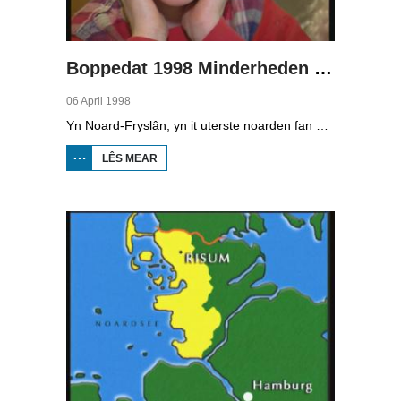
Boppedat 1998 Minderheden yn Dútslân 1
06 April 1998
Yn Noard-Fryslân, yn it uterste noarden fan Dútslân, prate sawat 8000 minsken Frasch. Dy taal is famylje fan ús Frysk. Om't de groep Frasch-praters sa lyts is, is it foar harren in toer om ek in partner foar it libben te finen dy't ek Frasch praat. Sa komt it dat der op it fêstelân fan Noard-Fryslân noch mar in pear famyljes binne dêr't de man, de frou en de bern allegear Frasch prate. Ferslachjouwer Onno Falkena wie yn it ramt fan it Dútsk-Nederlânske sjoernalistenstipendium twa moannen yn Dútslân en ek in pear wike yn Noard-Fryslân.
LÊS MEAR
OER
BOPPEDAT
1998
MINDERHEDEN
YN DÚTSLÂN 1