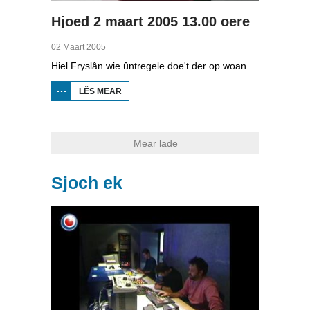
Hjoed 2 maart 2005 13.00 oere
02 Maart 2005
Hiel Fryslân wie ûntregele doe't der op woansdei 2 maart 2005 in tsjok pak snie foel. Omrop Fryslân kaam om 13.00 oere mei in ekstra Hjoed.
LÊS MEAR
OER
HJOED
2
MAART
2005
13.00
Mear lade
OERE
Sjoch ek