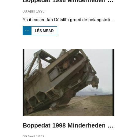
08 April 1998
Yn it easten fan Dútslân groeit de belangstelling foar de folklore en tradysjes fan de Sorbyske minderheid. De Sorben binne in Slavysk folk fan 60.000 minsken yn de dielsteaten Brandenburg en Saksen yn de eardere DDR. Hoewol't de belangstelling foar de kultuer grut is, giet it net goed mei de Sorbyske taal. Yn Brandenburg bygelyks, wurdt de taal allinnich noch mar praat troch minsken fan 60 jier en âlder. In folslein Sorbysktalige Kindergarten moat der feroaring yn bringe.
LÊS MEAR
OER
BOPPEDAT
1998
MINDERHEDEN
YN DÚTSLÂN 3
Boppedat 1998 Minderheden yn Dútslân 4
09 April 1998