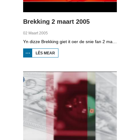
Brekking 2 maart 2005
02 Maart 2005
Yn dizze Brekking giet it oer de snie fan 2 maart 2005. Hoe kaam de thússoarch by de klanten? Hoe fergie it Rykswettersteat by it snieromjen? En wat hat waarman Piet Paulusma te sizzen oer de útsûnderlike sniefal?
LÊS MEAR
OER
BREKKING
2 MAART
2005