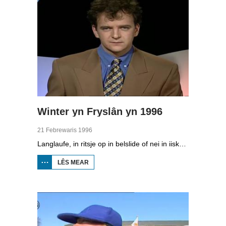
Winter yn Fryslân yn 1996
21 Febrewaris 1996
Langlaufe, in ritsje op in belslide of nei in iiskeunstwurk sjen. Ein febrewaris 1996 wie der genôch foar minsken om te dwaan yn Fryslân.
LÊS MEAR
OER
WINTER
YN
FRYSLÂN
YN 1996