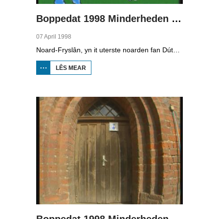
Boppedat 1998 Minderheden yn Dútslân 2
07 April 1998
Noard-Fryslân, yn it uterste noarden fan Dútslân, is bysûnder ryk oan talen. Njonken Dúts en ferskate farianten fan ús Frysk, wurdt der ek noch Deensk sprutsen en Plat-Dútsk. In soad Noard-Friezen behearskje de talen dy't yn de streek sprutsen wurde, sels al binne se noch mar fiif jier âld...
LÊS MEAR
OER
BOPPEDAT
1998
MINDERHEDEN
YN DÚTSLÂN 2
Boppedat 1998 Minderheden yn Dútslân 3