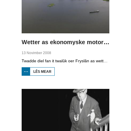
Wetter as ekonomyske motor (2)
13 Novimber 2008
Twadde diel fan it twalûk oer Fryslân as wetterprovinsje. Yn dizze ôflevering: nije technology om wetter te suverjen, en hoe't je dêr in ekonomysk model fan meitsje, dat wol sizze, jild mei fertsjinje kinne.
LÊS MEAR
OER WETTER
AS
EKONOMYSKE
MOTOR (2)