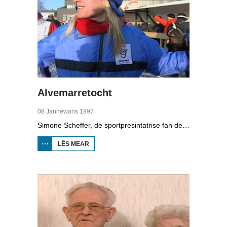
Alvemarretocht
08 Jannewaris 1997
Simone Scheffer, de sportpresintatrise fan de Omrop, besiket de Alvemarretocht út te riden. Hellet se it of net?
LÊS MEAR
OER
ALVEMARRETOCHT