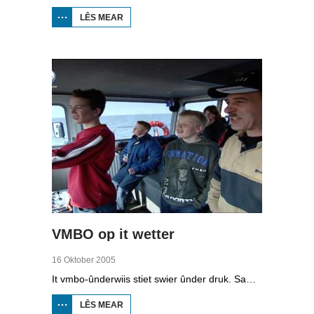
LÊS MEAR
OER
BIIKEBRENNEN
1998
VMBO op it wetter
16 Oktober 2005
It vmbo-ûnderwiis stiet swier ûnder druk. Sawat 15 persint fan alle learlingen ferlit de skoalle sûnder diploma. Dochs binne der ek skoallen der't it oars is, lykas de Maritime Akademy yn Harns. Omrop Fryslân folge learlingen Ynse Leenstra, Jan Steenstra, Jard Jissink en Marjoke van Es 24 oeren lang.
LÊS MEAR
OER