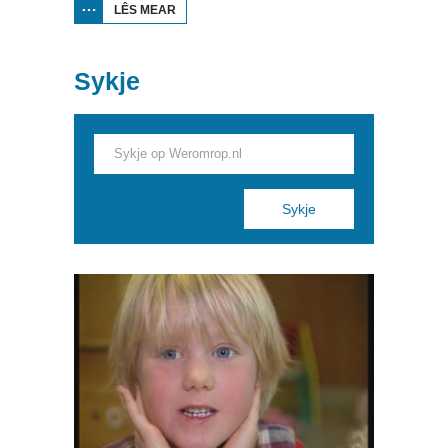
LÊS MEAR
OER
BEFRIJDINGSFESTIVALS
YN DE JIERREN '90
Sykje
Pages