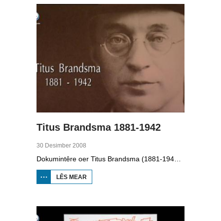
JOBBEGEA
Titus Brandsma 1881-1942
30 Desimber 2008
Dokumintêre oer Titus Brandsma (1881-1942). Hy wie pater by de karmeliten, heechlearaar, publisist en fersetsstrider. Hy waard ombrocht yn in konsintraasjekamp. Gryt van Duinen prate û.o. mei Ton Crijnen dy't in boek oer Titus Brandsma skreau. Yn 2022 waard Brandsma hillich ferklearre.
LÊS MEAR
OER TITUS
BRANDSMA
1881-1942