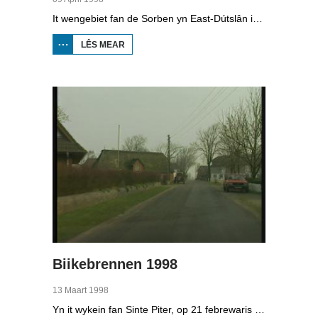
It wengebiet fan de Sorben yn East-Dútslân is foar in part fernield troch de brúnkoalyndustry. Yn de kommunistyske tiid binne der 79 Sorbyske doarpen ôfgroeven foar de brúnkoalwinning. En ek no wurdt der, foar it earst sûnt de Dútske werieniging, in doarpke bedrige. Brúnkoalbedriuw Laubach wol oer in pear jier it doarp Horno slope en ôfgrave, mar de bewenners fersette harren út alle macht.
LÊS MEAR
OER
BOPPEDAT
1998
MINDERHEDEN
YN DÚTSLÂN 4
Biikebrennen 1998
13 Maart 1998
Yn it wykein fan Sinte Piter, op 21 febrewaris 1998, begroete de Noard-Friezen alle jierren de maitiid mei tsientallen grutte fjoeren. Se neame it 'biikebrennen' en it is it wichtichste Noard-Fryske feest. De Noard-Fryske taal dy't yn Sleeswijk-Holstein troch tsientûzen minsken praat wurdt, spilet in wichtige rol by it biikebrennen.