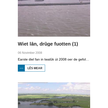
Wiet lân, drûge fuotten (1)
06 Novimber 2008
Earste diel fan in twalûk út 2008 oer de gefolgen fan de klimaatferoarings. Wat is nedich om yn Fryslân ek yn de takomst drûge fuotten te hâlden? Hoefolle moatte de seediken ferhege wurde en wat is nedich om de Fryske boezem 'klimaatproof' te meitsjen?
LÊS MEAR
OER
WIET
LÂN,
DRÛGE
FUOTTEN
(1)