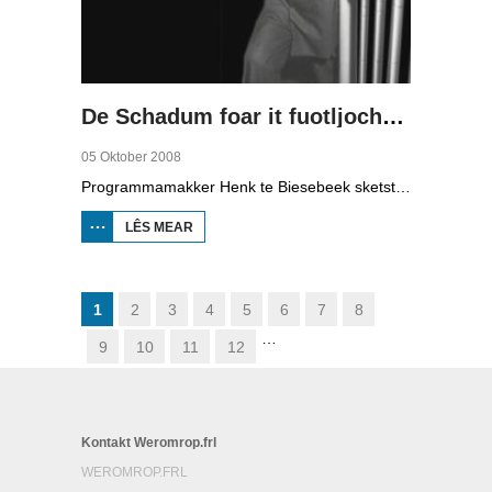
De Schadum foar it fuotljocht: Havank
05 Oktober 2008
Programmamakker Henk te Biesebeek sketst yn dizze dokumintêre út 2008 in portret fan detektiveskriuwer Havank, dy't yn 1904 berne waard yn Ljouwert as Hans van der Kallen. Syn boeken yn de Zwarte Beertjes-sery, mei De Schaduw as haadpersoan, wiene in grut sukses. Nei syn dea yn 1964 hat skriuwer/sjoernalist Pieter Terpstra syn skriuwen oernaam en trochset, sa binne der noch 24 boekjes útbrocht. Dêrnei wie it dien, it ferkocht net mear, it wie te wollich en te âlderwetsk. Utjouwerij Bruna hie it idee om De Schaduw noch in kear ta libben te bringen yn in nij boek.
LÊS MEAR
OER DE
SCHADUM
FOAR IT
FUOTLJOCHT:
HAVANK
1
2
3
4
5
6
7
8
…
9
10
11
12
Kontakt Weromrop.frl
WEROMROP.FRL