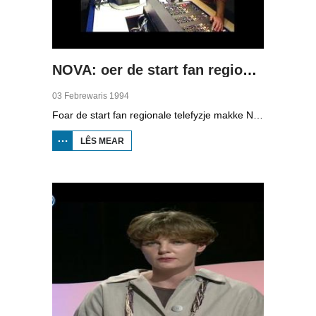
NOVA: oer de start fan regionale telefyzje
03 Febrewaris 1994
Foar de start fan regionale telefyzje makke NOVA, it aktualiteiteprogramma fan de NOS, dêr in reportaazje oer. De ferslachjouwer, dy't him ôffreget oft der wol genôch nijs wêze sil yn Fryslân om alle dagen in programma te meitsjen, sjocht achter de skermen by de redaksjegearkomsten, en giet mei Gerard van der Veer op paad dy't in item makket oer Houtigehage dat gjin sporthal krijt. Fierder binne bylden te sjen fan de redaksje, de montaazje, it oefenjen fan de útstjoering en de rezjyromte. Friezen om utens Heinze Bakker en Pia Dijkstra fertelle beide hoe't se der tsjin oan sjogge.
LÊS MEAR
OER NOVA:
OER DE
START FAN
REGIONALE
TELEFYZJE