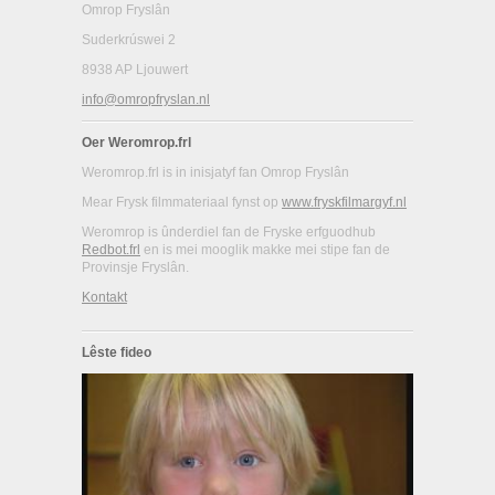
Omrop Fryslân
Suderkrúswei 2
8938 AP Ljouwert
info@omropfryslan.nl
Oer Weromrop.frl
Weromrop.frl is in inisjatyf fan Omrop Fryslân
Mear Frysk filmmateriaal fynst op
www.fryskfilmargyf.nl
Weromrop is ûnderdiel fan de Fryske erfguodhub
Redbot.frl
en is mei mooglik makke mei stipe fan de
Provinsje Fryslân.
Kontakt
Lêste fideo