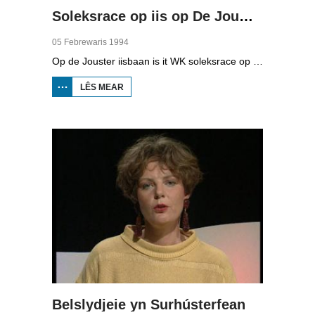
Soleksrace op iis op De Jouwer
05 Febrewaris 1994
Op de Jouster iisbaan is it WK soleksrace op iis. Tritich dielnimmers, lid fan de klup AOW (Altijd Onder Weg) dogge mei oan de wedstriid. Wille is belangriker as winne. It giet net sa hurd, want it iis is sa glêd dat de bestjoerders mei de fuotten remje moatte.
LÊS MEAR
OER
SOLEKSRACE
OP IIS OP DE
JOUWER
Belslydjeie yn Surhústerfean