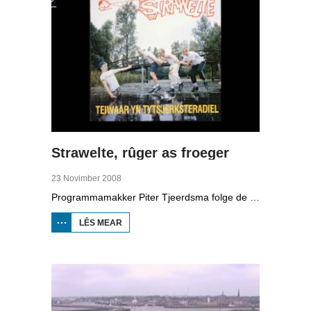
Strawelte, rûger as froeger
23 Novimber 2008
Programmamakker Piter Tjeerdsma folge de willepunkband Strawelte by de tariedings foar harren reunykonserten yn 2008. Ek mei histoaryske bylden fan optredens yn Litouwen yn 1989 en it ôfskiedskonsert yn Bûtenpost yn 1990.
LÊS MEAR
OER
STRAWELTE,
RÛGER AS
FROEGER