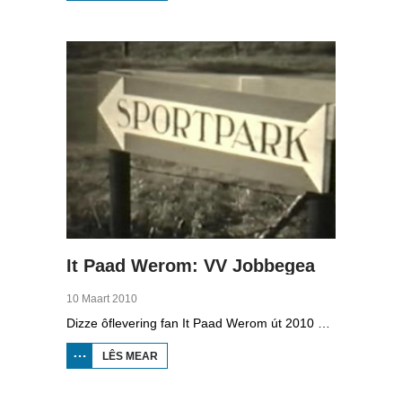
VMBO
OP IT
WETTER
It Paad Werom: VV Jobbegea
10 Maart 2010
Dizze ôflevering fan It Paad Werom út 2010 giet oer VV Jobbegea yn de sechtiger jierren. Dan steane der in pear mannen op it fjild dy't krekt eefkes mear kinne as in oar, om't se altyd, mar dan ek altyd oan it baltsjetraapjen binne. Se reitsje sa opinoar ynspile dat se inoar mei de eagen ticht strakke ballen taspylje kinne. Dat docht fertuten: begjin jierren sechtich hat Jobbegea it bêste sneinsfuotbalteam fan Fryslân, dat spilet op it nivo wat no de haadklasse is.
LÊS MEAR
OER IT
PAAD
WEROM:
VV