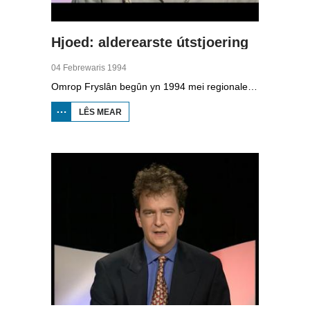
Hjoed: alderearste útstjoering
04 Febrewaris 1994
Omrop Fryslân begûn yn 1994 mei regionale telefyzje. De allerearste útstjoering wie op 4 febrewaris, presintearre troch Dieuwke Kroese. Dêryn sit in reportaazje oer de komst fan it sâltfabryk Frima yn Harns dat wurk biede sil oan 60 minsken. By Winaam sit in soad sâlt yn de grûn dêr't boarre wurdt. Ek is in ferslach fan de nijbou fan it Abe Lenstra stadion op It Hearrenfean. Dêrfan is it heechste punt berikt. De fuotbalklup wol mei in publyksaksje in diel fan it jild ophelje by de fans. Op de beurs BOOT yn Ljouwert is te sjen dat de animo foar boaten en it wurk op de werven wer tanimt.
LÊS MEAR
OER HJOED:
ALDEREARSTE
ÚTSTJOERING