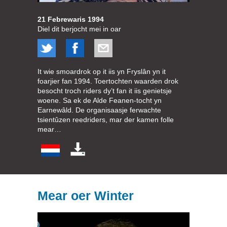
21 Febrewaris 1994
Diel dit berjocht mei in oar
It wie smoardrok op it iis yn Fryslân yn it
foarjier fan 1994. Toertochten waarden drok
besocht troch riders dy’t fan it iis genietsje
woene. Sa ek de Alde Feanen-tocht yn
Earnewâld. De organisaasje ferwachte
tsientûzen reedriders, mar der kamen folle
mear…
Mear oer Winter