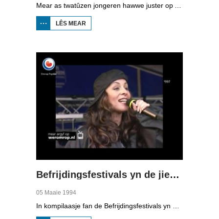
Mear as twatûzen jongeren hawwe juster op Aaipop west. Dat binne wer in pear hûndert mear as ferline jier. De organisaasje fan dit grutte peaskepopfestival yn Nijlân neamt de achtste edysje in sukses.
LÊS MEAR
OER
HJOED:
AAIPOP
5 APRIL
1994
Befrijdingsfestivals yn de jierren '90
05 Maaie 1994
In kompilaasje fan de Befrijdingsfestivals yn Ljouwert yn 1994, 1995, 1996, 1997 en 1998; mei artysten as 2Unlimited, Marco Borsato, Trijntje Oosterhuis, en De Kast dy't op de Dam yn Amsterdam optreedt.