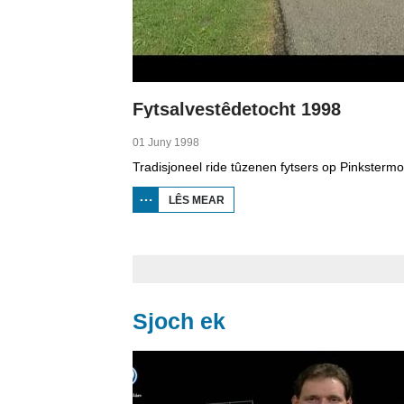
Fytsalvestêdetocht 1998
01 Juny 1998
LÊS MEAR
OER
FYTSALVESTÊDETOCHT
1998
Sjoch ek