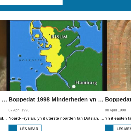
Boppedat 1998 Minderheden yn Dútslân 1
Boppedat 1998 Minderheden yn Dútslân 2
07 April 1998
08 April 1998
Yn Noard-Fryslân, yn it uterste noarden fan Dútslân, prate sawat 8000 minsken Frasch. Dy taal is famylje fan ús Frysk. Om't de groep Frasch-praters sa lyts is, is it foar harren in toer om ek in partner foar it libben te finen dy't ek Frasch praat. Sa komt it dat der op it fêstelân fan Noard-Fryslân noch mar in pear famyljes binne dêr't de man, de frou en de bern allegear Frasch prate. Ferslachjouwer Onno Falkena wie yn it ramt fan it Dútsk-Nederlânske sjoernalistenstipendium twa moannen yn Dútslân en ek in pear wike yn Noard-Fryslân.
Noard-Fryslân, yn it uterste noarden fan Dútslân, is bysûnder ryk oan talen. Njonken Dúts en ferskate farianten fan ús Frysk, wurdt der ek noch Deensk sprutsen en Plat-Dútsk. In soad Noard-Friezen behearskje de talen dy't yn de streek sprutsen wurde, sels al binne se noch mar fiif jier âld...
LÊS MEAR
OER
LÊS ME