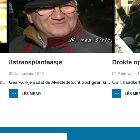
IIstransplantaasje
30 Jannewaris 1996
02 Febrewaris 
It Fryske lesprogramma "Nij yn Fryslân" is gearstald troch de Afûk en makke yn gearwurking mei Omrop Fryslân Televyzje. De lessen binne bedoeld foar minsken dy't nij yn Fryslân komme en de taal net kenne. Yn de studio ien fan de inisjatyfnimmers, Koen Eekma. En de Fryske reedriders Falko Zandstra, Ids Postma en Rintje Ritsma traine dizze wike foar it earst wer op it iis fan Thialf, ûnder lieding fan de nije coach Wopke de Vegt.
Gearwurkje sadat de Alvestêdetocht trochgean kin, dat wie it idee. Tsientallen frijwilligers hawwe ein jannewaris 1996 de brânwacht holpen mei in iis-transplantaasje om in wek ûnder in brêge yn Boalsert ticht te krijen.
LÊS MEAR
OER
LÊS ME
IISTRANSPLANTAASJE