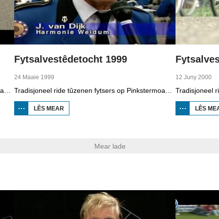
Fytsalvestêdetocht 1999
Fytsalve
24 Maaie 1999
12 Juny 2000
Tradisjoneel ride tûzenen fytsers op Pinkstermoandei de Fytsalvestêdetocht. De edysje fan 1998.
Tradisjoneel ride tûzenen fytsers op Pinkstermoandei de Fytsalvestêdetocht. De edysje fan 1999.
LÊS MEAR
OER
LÊS ME
FYTSALVESTÊDETOCHT
1999
Mear lade