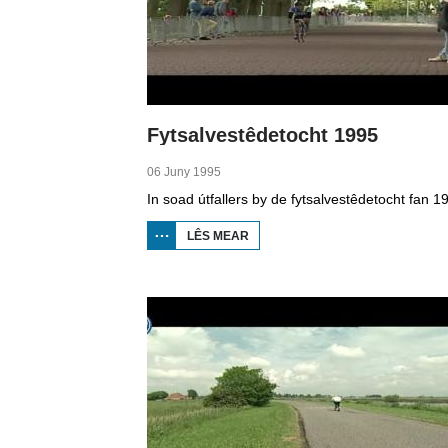
Fytsalvestêdetocht 1995
06 Juny 1995
LÊS MEAR
OER
FYTSALVESTÊDETOCHT
1995