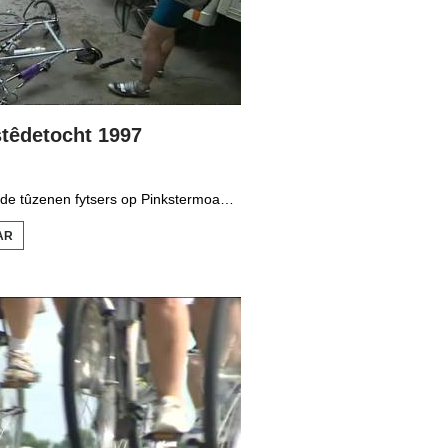
stêdetocht 1997
Tradisjoneel ride tûzenen fytsers op Pinkstermoandei de Fytsalvestêdetocht. De edysje fan 1997 wie wiet mei in soad rein en lekke bannen. Wiebe Wobbes fytste de tocht sels twa kear, foar it goede doel.
AR
OER
FYTSALVESTÊDETOCHT
1997