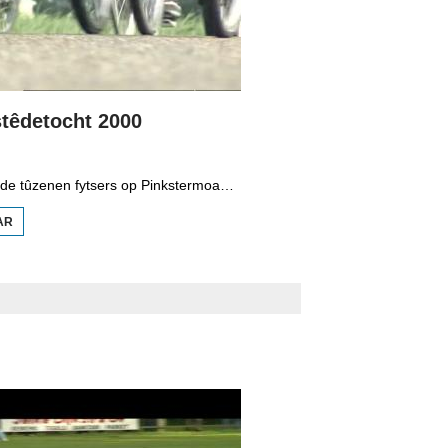
stêdetocht 2000
Tradisjoneel ride tûzenen fytsers op Pinkstermoandei de Fytsalvestêdetocht. De edysje fan 2000.
AR
OER
FYTSALVESTÊDETOCHT
2000