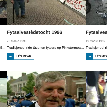
Fytsalvestêdetocht 1996
Fytsalve
28 Maaie 1996
19 Maaie 1997
In soad útfallers by de fytsalvestêdetocht fan 1995. Fanwege it minne waar kamer der 13.000 fytsers oan de start, yn plak fan de oanmelde 15.000.
Tradisjoneel ride tûzenen fytsers op Pinkstermoandei de Fytsalvestêdetocht. De edysje fan 1996.
LÊS MEAR
OER
LÊS ME
FYTSALVESTÊDETOCHT
1996