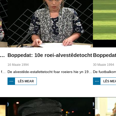
 earste tv-waarberjocht mei Piet Paulusma
Boppedat: 10e roei-alvestêdetocht
16 Maaie 1994
30 Maaie 1994
Yn 1994 krige waarman Piet Paulusma, bekend fan Omrop Fryslân radio, syn eigen plak op de Fryske telefyzje mei it "wykein waarberjocht".
De alvestêde-estafettetocht foar roeiers hie yn 1994 in jubileum. Foar de tsiende kear wie de start yn Ljouwert. Om acht oere jûns sette dêr de earste boat ôf foar de lange tocht dy't ek nacht gewoan trochgie. Yn Balk moast der 600 meter "klúnd" wurde by de Luts del.
LÊS MEAR
OER BOPPEDAT:
LÊS ME
10E ROEI-
ALVESTÊDETOCHT