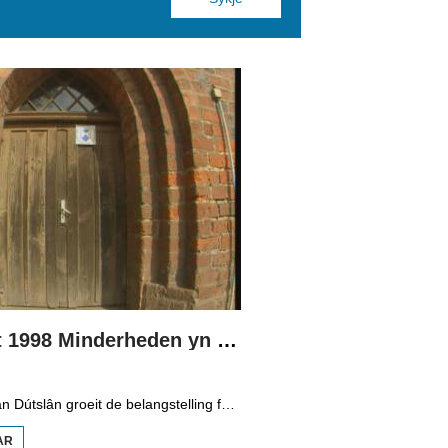
Boppedat 1998 Minderheden yn Dútslân 3
Yn it easten fan Dútslân groeit de belangstelling foar de folklore en tradysjes fan de Sorbyske minderheid. De Sorben binne in Slavysk folk fan 60.000 minsken yn de dielsteaten Brandenburg en Saksen yn de eardere DDR. Hoewol't de belangstelling foar de kultuer grut is, giet it net goed mei de Sorbyske taal. Yn Brandenburg bygelyks, wurdt de taal allinnich noch mar praat troch minsken fan 60 jier en âlder. In folslein Sorbysktalige Kindergarten moat der feroaring yn bringe.
AR
OER