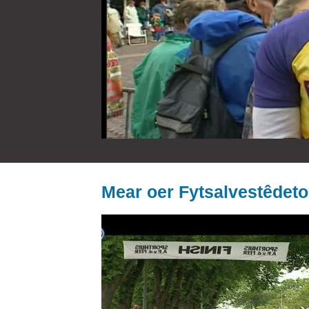
Mear oer Fytsalvestêdeto