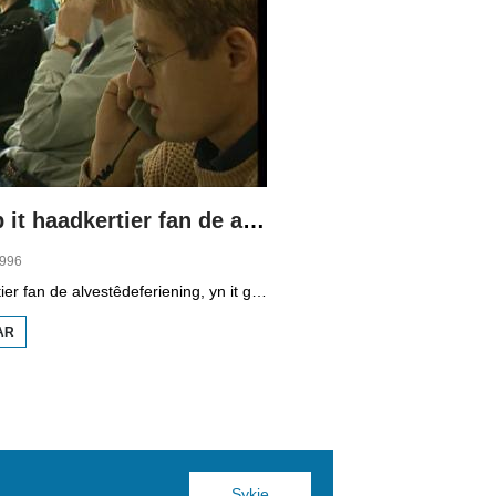
Drokte op it haadkertier fan de alvestêdeferiening
1996
Op it haadkertier fan de alvestêdeferiening, yn it geboud fan de wetterlieding yn Ljouwert, is it in drokte fan belang. De telefoan stiet net stil en de administraasje fan legitimaasje en startkaarten komt krekt.
AR
OER DROKTE OP IT
HAADKERTIER FAN DE
ALVESTÊDEFERIENING