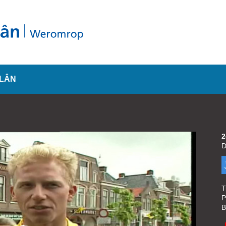
SLÂN
2
D
T
P
B