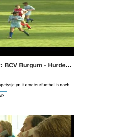
Boppedat: BCV Burgum - Hurdegaryp 1994
De fuotbalkompetysje yn it amateurfuotbal is noch hieltyd net ôfrûn, want de neikompetysje is noch yn folle gong. Wy keazen der ien wedstryd út dit wykein, BCV Burgum tsjin Hurdegaryp, yn de tredde klasse A fan it sneonsamateurfuotbal. BCV hie oan ien punt genôch om foar promoasje noch te spyljen tsjin de winner fan de neikompetysje fan de tredde klasse B; Holwierde is dat. As Hurdegaryp winne soe, dan spilen dy foar promoasje. Yn elk gefal wie it in wichtige wedstryd foar de twa rivalisearjende doarpen Burgum en Hurdegaryp.
AR
OER
BOPPEDAT:
BCV BURGUM
-
HURDEGARYP
1994