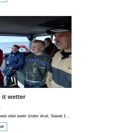
BOPPEDAT
1998
MINDERHEDEN
YN DÚTSLÂN 3
it wetter
5
It vmbo-ûnderwiis stiet swier ûnder druk. Sawat 15 persint fan alle learlingen ferlit de skoalle sûnder diploma. Dochs binne der ek skoallen der't it oars is, lykas de Maritime Akademy yn Harns. Omrop Fryslân folge learlingen Ynse Leenstra, Jan Steenstra, Jard Jissink en Marjoke van Es 24 oeren lang.
AR
OER
VMBO