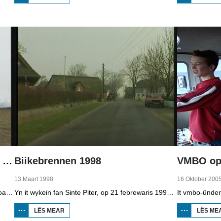
BOPPEDAT
1998
MINDERHEDEN
YN DÚTSLÂN 2
Boppedat 1998 Minderheden yn Dútslân 4
Biikebrennen 1998
VMBO op 
13 Maart 1998
16 Oktober 200
It wengebiet fan de Sorben yn East-Dútslân is foar in part fernield troch de brúnkoalyndustry. Yn de kommunistyske tiid binne der 79 Sorbyske doarpen ôfgroeven foar de brúnkoalwinning. En ek no wurdt der, foar it earst sûnt de Dútske werieniging, in doarpke bedrige. Brúnkoalbedriuw Laubach wol oer in pear jier it doarp Horno slope en ôfgrave, mar de bewenners fersette harren út alle macht.
Yn it wykein fan Sinte Piter, op 21 febrewaris 1998, begroete de Noard-Friezen alle jierren de maitiid mei tsientallen grutte fjoeren. Se neame it 'biikebrennen' en it is it wichtichste Noard-Fryske feest. De Noard-Fryske taal dy't yn Sleeswijk-Holstein troch tsientûzen minsken praat wurdt, spilet in wichtige rol by it biikebrennen.
LÊS MEAR
OER
LÊS ME
BIIKEBRENNEN