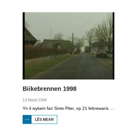
1998
MINDERHEDEN
YN DÚTSLÂN 4
Biikebrennen 1998
13 Maart 1998
Yn it wykein fan Sinte Piter, op 21 febrewaris 1998, begroete de Noard-Friezen alle jierren de maitiid mei tsientallen grutte fjoeren. Se neame it 'biikebrennen' en it is it wichtichste Noard-Fryske feest. De Noard-Fryske taal dy't yn Sleeswijk-Holstein troch tsientûzen minsken praat wurdt, spilet in wichtige rol by it biikebrennen.
LÊS MEAR
OER
BIIKEBRENNEN
1998