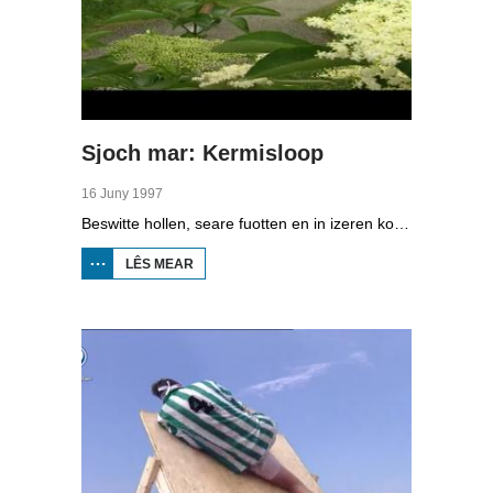
Sjoch mar: Kermisloop
16 Juny 1997
Beswitte hollen, seare fuotten en in izeren kondysje, dat ha de dielnimmers fan de kermisloop yn Sint Jabik. Arjen de Boer siket de rinners op.
LÊS MEAR
OER SJOCH
MAR:
KERMISLOOP