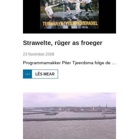
Strawelte, rûger as froeger
23 Novimber 2008
Programmamakker Piter Tjeerdsma folge de willepunkband Strawelte by de tariedings foar harren reunykonserten yn 2008. Ek mei histoaryske bylden fan optredens yn Litouwen yn 1989 en it ôfskiedskonsert yn Bûtenpost yn 1990.
LÊS MEAR
OER
STRAWELTE,
RÛGER AS
FROEGER