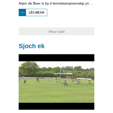
Arjen de Boer is by it tenniskampioenskip yn Beetstersweach. Der binne gjin skiedsrjochters en ballejonges en nei ôfrin fan de wedstriid moatte de spilers sels de baan feie.
LÊS MEAR
OER
SJOCH
MAR:
TENNIS
Mear lade
Sjoch ek