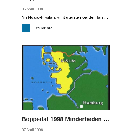
06 April 1998
Yn Noard-Fryslân, yn it uterste noarden fan Dútslân, prate sawat 8000 minsken Frasch. Dy taal is famylje fan ús Frysk. Om't de groep Frasch-praters sa lyts is, is it foar harren in toer om ek in partner foar it libben te finen dy't ek Frasch praat. Sa komt it dat der op it fêstelân fan Noard-Fryslân noch mar in pear famyljes binne dêr't de man, de frou en de bern allegear Frasch prate. Ferslachjouwer Onno Falkena wie yn it ramt fan it Dútsk-Nederlânske sjoernalistenstipendium twa moannen yn Dútslân en ek in pear wike yn Noard-Fryslân.
LÊS MEAR
OER
BOPPEDAT
1998
MINDERHEDEN
YN DÚTSLÂN 1
Boppedat 1998 Minderheden yn Dútslân 2
07 April 1998