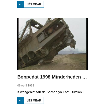
LÊS MEAR
OER
BOPPEDAT
1998
MINDERHEDEN
YN DÚTSLÂN 3
Boppedat 1998 Minderheden yn Dútslân 4
09 April 1998
It wengebiet fan de Sorben yn East-Dútslân is foar in part fernield troch de brúnkoalyndustry. Yn de kommunistyske tiid binne der 79 Sorbyske doarpen ôfgroeven foar de brúnkoalwinning. En ek no wurdt der, foar it earst sûnt de Dútske werieniging, in doarpke bedrige. Brúnkoalbedriuw Laubach wol oer in pear jier it doarp Horno slope en ôfgrave, mar de bewenners fersette harren út alle macht.
LÊS MEAR
OER
BOPPEDAT