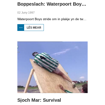
Boppeslach: Waterpoort Boys - Potetos
02 Juny 1997
Waterpoort Boys stride om in plakje yn de twadde klasse sneonsfuotbal. Se moasten it opnimme tsjin it Grinslanner Potetos.
LÊS MEAR
OER
BOPPESLACH:
WATERPOORT
BOYS -
POTETOS
Sjoch Mar: Survival