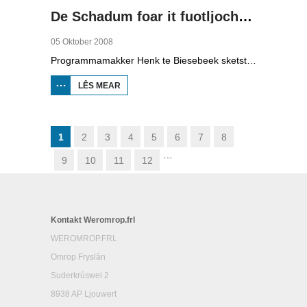
De Schadum foar it fuotljocht: Havank
05 Oktober 2008
Programmamakker Henk te Biesebeek sketst yn dizze dokumintêre út 2008 in portret fan detektiveskriuwer Havank, dy't yn 1904 berne waard yn Ljouwert as Hans van der Kallen. Syn boeken yn de Zwarte Beertjes-sery, mei De Schaduw as haadpersoan, wiene in grut sukses. Nei syn dea yn 1964 hat skriuwer/sjoernalist Pieter Terpstra syn skriuwen oernaam en trochset, sa binne der noch 24 boekjes útbrocht. Dêrnei wie it dien, it ferkocht net mear, it wie te wollich en te âlderwetsk. Utjouwerij Bruna hie it idee om De Schaduw noch in kear ta libben te bringen yn in nij boek.
LÊS MEAR
OER DE
SCHADUM
FOAR IT
FUOTLJOCHT:
HAVANK
1
2
3
4
5
6
7
8
…
9
10
11
12
Kontakt Weromrop.frl
WEROMROP.FRL
Omrop Fryslân
Suderkrúswei 2
8938 AP Ljouwert