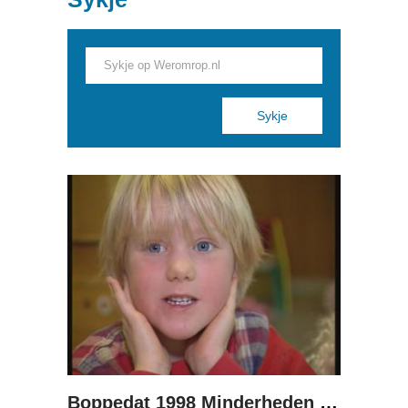
Pages
Boppedat 1998 Minderheden yn Dútslân 1