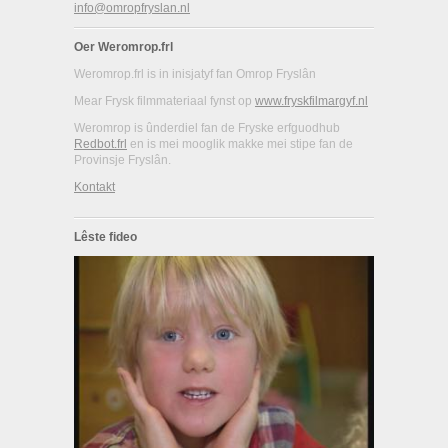
info@omropfryslan.nl
Oer Weromrop.frl
Weromrop.frl is in inisjatyf fan Omrop Fryslân
Mear Frysk filmmateriaal fynst op
www.fryskfilmargyf.nl
Weromrop is ûnderdiel fan de Fryske erfguodhub
Redbot.frl
en is mei mooglik makke mei stipe fan de
Provinsje Fryslân.
Kontakt
Lêste fideo