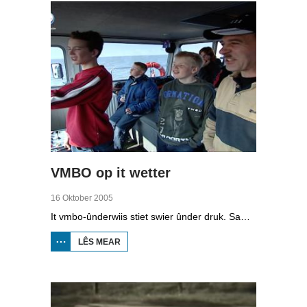
VMBO op it wetter
16 Oktober 2005
It vmbo-ûnderwiis stiet swier ûnder druk. Sawat 15 persint fan alle learlingen ferlit de skoalle sûnder diploma. Dochs binne der ek skoallen der't it oars is, lykas de Maritime Akademy yn Harns. Omrop Fryslân folge learlingen Ynse Leenstra, Jan Steenstra, Jard Jissink en Marjoke van Es 24 oeren lang.
LÊS MEAR
OER
VMBO
OP IT
WETTER