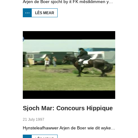
Arjen de Boer sjocht by it FK mêstklimmen yn Akkrum. Dielnimmers klimme sa rap mooglik yn in peal fan 7.15 meter.
LÊS MEAR
OER SJOCH
MAR:
MÊSTKLIMME
Sjoch Mar: Concours Hippique
21 July 1997
Hynsteleafhawwer Arjen de Boer wie dit wykein yn Koarnwert, by it lytste concours hippique fan Fryslân.