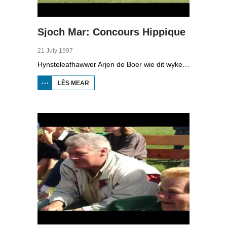
Sjoch Mar: Concours Hippique
21 July 1997
Hynsteleafhawwer Arjen de Boer wie dit wykein yn Koarnwert, by it lytste concours hippique fan Fryslân.
LÊS MEAR
OER SJOCH
MAR:
CONCOURS
HIPPIQUE