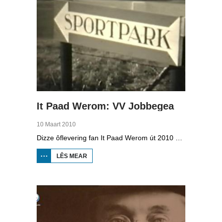
It Paad Werom: VV Jobbegea
10 Maart 2010
Dizze ôflevering fan It Paad Werom út 2010 giet oer VV Jobbegea yn de sechtiger jierren. Dan steane der in pear mannen op it fjild dy't krekt eefkes mear kinne as in oar, om't se altyd, mar dan ek altyd oan it baltsjetraapjen binne. Se reitsje sa opinoar ynspile dat se inoar mei de eagen ticht strakke ballen taspylje kinne. Dat docht fertuten: begjin jierren sechtich hat Jobbegea it bêste sneinsfuotbalteam fan Fryslân, dat spilet op it nivo wat no de haadklasse is.
LÊS MEAR
OER IT
PAAD
WEROM:
VV
JOBBEGEA