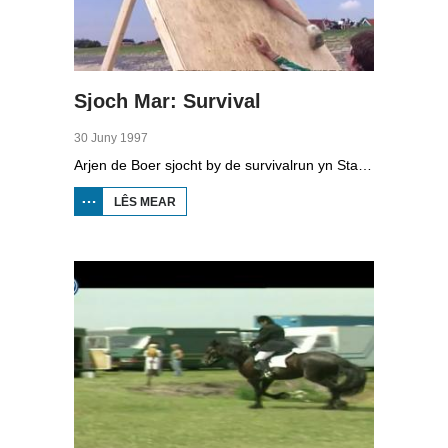
Sjoch Mar: Survival
30 Juny 1997
Arjen de Boer sjocht by de survivalrun yn Starum. Dielnimmers moatte 16 ferskate ûnderdielen by del, fan bôgesjitten oant muorreklimmen en troch in modderbad swimme. Ien fan de dielnimmers is Doede Bleeker.
LÊS MEAR
OER
SJOCH
MAR:
SURVIVAL