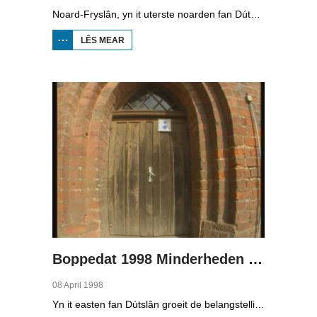
Noard-Fryslân, yn it uterste noarden fan Dútslân, is bysûnder ryk oan talen. Njonken Dúts en ferskate farianten fan ús Frysk, wurdt der ek noch Deensk sprutsen en Plat-Dútsk. In soad Noard-Friezen behearskje de talen dy't yn de streek sprutsen wurde, sels al binne se noch mar fiif jier âld...
LÊS MEAR
OER
BOPPEDAT
1998
MINDERHEDEN
YN DÚTSLÂN 2
Boppedat 1998 Minderheden yn Dútslân 3
08 April 1998
Yn it easten fan Dútslân groeit de belangstelling foar de folklore en tradysjes fan de Sorbyske minderheid. De Sorben binne in Slavysk folk fan 60.000 minsken yn de dielsteaten Brandenburg en Saksen yn de eardere DDR. Hoewol't de belangstelling foar de kultuer grut is, giet it net goed mei de Sorbyske taal. Yn Brandenburg bygelyks, wurdt de taal allinnich noch mar praat troch minsken fan 60 jier en âlder. In folslein Sorbysktalige Kindergarten moat der feroaring yn bringe.