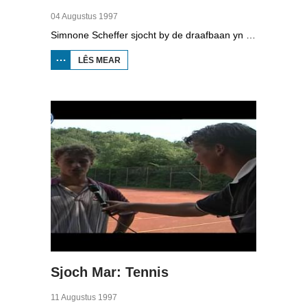
04 Augustus 1997
Simnone Scheffer sjocht by de draafbaan yn Wolvegea. Se weaget ek in gokje. Reedrider Erik Hulzebosch giet de striid op skeelers oan mei it hynder en de pikeur.
LÊS MEAR
OER SJOCH
MAR:
DRAAFBAAN
Sjoch Mar: Tennis
11 Augustus 1997