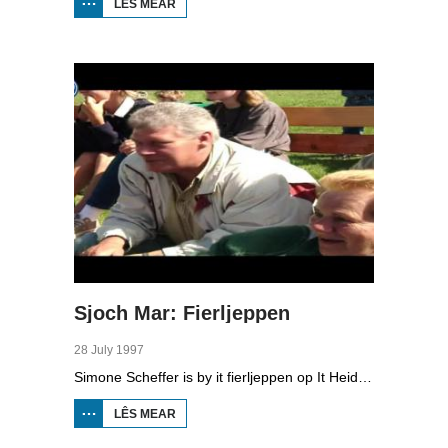
LÊS MEAR
OER SJOCH
MAR:
CONCOURS
HIPPIQUE
Sjoch Mar: Fierljeppen
28 July 1997
Simone Scheffer is by it fierljeppen op It Heidenskip dêr't in ynternasjonaal dielnimmersfjild yn de pols klimt. Simone weaget sels ek in sprong.
LÊS MEAR
OER SJOCH
MAR:
FIERLJEPPEN