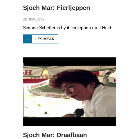
Sjoch Mar: Fierljeppen
28 July 1997
Simone Scheffer is by it fierljeppen op It Heidenskip dêr't in ynternasjonaal dielnimmersfjild yn de pols klimt. Simone weaget sels ek in sprong.
LÊS MEAR
OER SJOCH
MAR:
FIERLJEPPEN
Sjoch Mar: Draafbaan