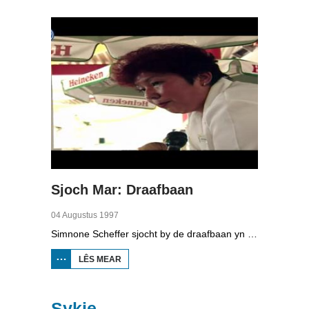
Sjoch Mar: Draafbaan
04 Augustus 1997
Simnone Scheffer sjocht by de draafbaan yn Wolvegea. Se weaget ek in gokje. Reedrider Erik Hulzebosch giet de striid op skeelers oan mei it hynder en de pikeur.
LÊS MEAR
OER SJOCH
MAR:
DRAAFBAAN
Sykje