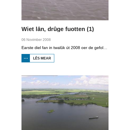
Wiet lân, drûge fuotten (1)
06 Novimber 2008
Earste diel fan in twalûk út 2008 oer de gefolgen fan de klimaatferoarings. Wat is nedich om yn Fryslân ek yn de takomst drûge fuotten te hâlden? Hoefolle moatte de seediken ferhege wurde en wat is nedich om de Fryske boezem 'klimaatproof' te meitsjen?
LÊS MEAR
OER
WIET
LÂN,
DRÛGE
FUOTTEN
(1)