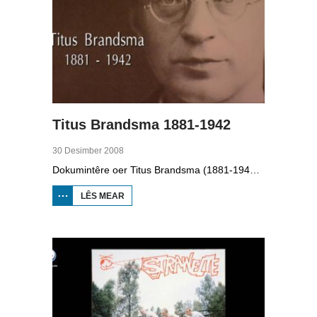
Titus Brandsma 1881-1942
30 Desimber 2008
Dokumintêre oer Titus Brandsma (1881-1942). Hy wie pater by de karmeliten, heechlearaar, publisist en fersetsstrider. Hy waard ombrocht yn in konsintraasjekamp. Gryt van Duinen prate û.o. mei Ton Crijnen dy't in boek oer Titus Brandsma skreau. Yn 2022 waard Brandsma hillich ferklearre.
LÊS MEAR
OER TITUS
BRANDSMA
1881-1942