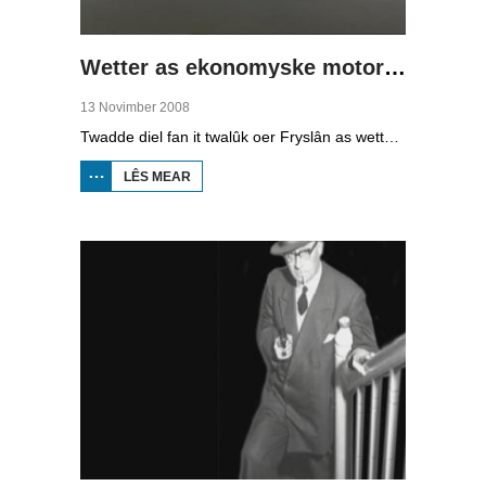
Wetter as ekonomyske motor (2)
13 Novimber 2008
Twadde diel fan it twalûk oer Fryslân as wetterprovinsje. Yn dizze ôflevering: nije technology om wetter te suverjen, en hoe't je dêr in ekonomysk model fan meitsje, dat wol sizze, jild mei fertsjinje kinne.
LÊS MEAR
OER WETTER
AS
EKONOMYSKE
MOTOR (2)