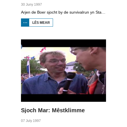
30 Juny 1997
Arjen de Boer sjocht by de survivalrun yn Starum. Dielnimmers moatte 16 ferskate ûnderdielen by del, fan bôgesjitten oant muorreklimmen en troch in modderbad swimme. Ien fan de dielnimmers is Doede Bleeker.
LÊS MEAR
OER
SJOCH
MAR:
SURVIVAL
Sjoch Mar: Mêstklimme
07 July 1997