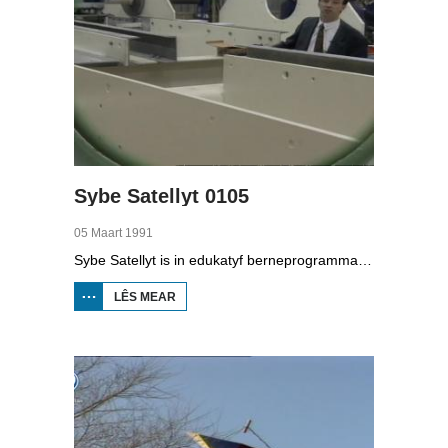
Sybe Satellyt 0105
05 Maart 1991
Sybe Satellyt is in edukatyf berneprogramma fan skoaltelefyzje. Utfiner Sybe kin mei syn apparaten lykas de tiidmasine en skoop oer de hiele wrâld sjen. Hy sjocht yn Britsum by De Foarikker dêr't in learling in wynmûne útfûn hat. Fierder sjocht Sybe by wynmûnen en fertelt er oer wynenerzjy. Hy sjocht ek yn in fabryk dêr't se wynturbines meitsje.
LÊS MEAR
OER
SYBE
SATELLYT
0105