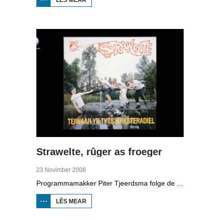
BRANDSMA
1881-1942
Strawelte, rûger as froeger
23 Novimber 2008
Programmamakker Piter Tjeerdsma folge de willepunkband Strawelte by de tariedings foar harren reunykonserten yn 2008. Ek mei histoaryske bylden fan optredens yn Litouwen yn 1989 en it ôfskiedskonsert yn Bûtenpost yn 1990.
LÊS MEAR
OER
STRAWELTE,
RÛGER AS