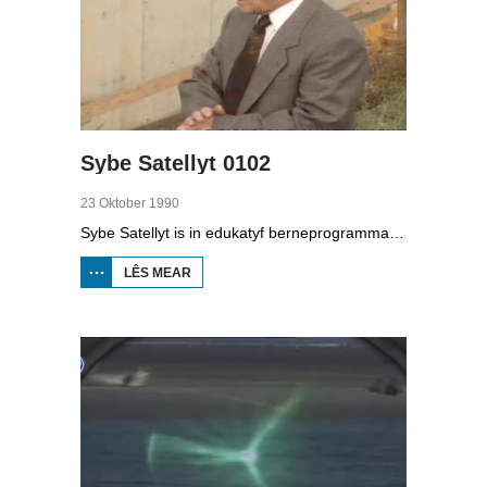
Sybe Satellyt 0102
23 Oktober 1990
Sybe Satellyt is in edukatyf berneprogramma fan skoaltelefyzje. Utfiner Sybe kin mei syn apparaten lykas de tiidmasine en skoop oer de hiele wrâld sjen. Hy sjocht by de limonademasine op in skoalle yn Easterein, praat mei Ultsje Hosper oer it stoart yn De Alde Feanen by Earnewâld, sjocht by it bernekoar Presovcata út Tsjecho-Slowakije en by de oanlis fan it akwadukt by Grou.
LÊS MEAR
OER
SYBE
SATELLYT
0102