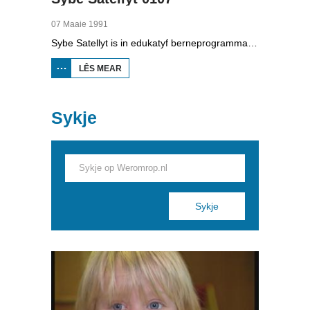
07 Maaie 1991
Sybe Satellyt is in edukatyf berneprogramma fan skoaltelefyzje. Utfiner Sybe kin mei syn apparaten lykas de tiidmasine en skoop oer de hiele wrâld sjen. Hy sjocht by it ôfbrekken fan âld-suvelfabryk Freia yn Feanwâlden. It fabryk wurdt nij opboud yn it iepenloftmuseum yn Arnhem. Ek sjocht er by de bern fan De Wikel yn Burgum dy't proefkes dogge en sjocht er by it asfaltearjen fan de nije dyk tusken Grou en Ljouwert. En Chris Waalen fan Natuurmuseum Fryslân fertelt hoe't er it skelet fan in earder oanspielde potfisk yn elkoar set.
LÊS MEAR
OER
SYBE
SATELLYT
0107
Sykje
Pages