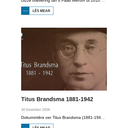
Dizze ôflevering fan It Paad Werom út 2010 giet oer VV Jobbegea yn de sechtiger jierren. Dan steane der in pear mannen op it fjild dy't krekt eefkes mear kinne as in oar, om't se altyd, mar dan ek altyd oan it baltsjetraapjen binne. Se reitsje sa opinoar ynspile dat se inoar mei de eagen ticht strakke ballen taspylje kinne. Dat docht fertuten: begjin jierren sechtich hat Jobbegea it bêste sneinsfuotbalteam fan Fryslân, dat spilet op it nivo wat no de haadklasse is.
LÊS MEAR
OER IT
PAAD
WEROM:
VV
JOBBEGEA
Titus Brandsma 1881-1942
30 Desimber 2008
Dokumintêre oer Titus Brandsma (1881-1942). Hy wie pater by de karmeliten, heechlearaar, publisist en fersetsstrider. Hy waard ombrocht yn in konsintraasjekamp. Gryt van Duinen prate û.o. mei Ton Crijnen dy't in boek oer Titus Brandsma skreau. Yn 2022 waard Brandsma hillich ferklearre.
LÊS MEAR
OER TITUS