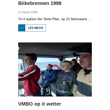
Biikebrennen 1998
13 Maart 1998
Yn it wykein fan Sinte Piter, op 21 febrewaris 1998, begroete de Noard-Friezen alle jierren de maitiid mei tsientallen grutte fjoeren. Se neame it 'biikebrennen' en it is it wichtichste Noard-Fryske feest. De Noard-Fryske taal dy't yn Sleeswijk-Holstein troch tsientûzen minsken praat wurdt, spilet in wichtige rol by it biikebrennen.
LÊS MEAR
OER
BIIKEBRENNEN
1998
VMBO op it wetter