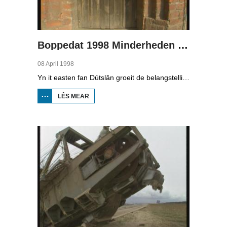
Boppedat 1998 Minderheden yn Dútslân 3
08 April 1998
Yn it easten fan Dútslân groeit de belangstelling foar de folklore en tradysjes fan de Sorbyske minderheid. De Sorben binne in Slavysk folk fan 60.000 minsken yn de dielsteaten Brandenburg en Saksen yn de eardere DDR. Hoewol't de belangstelling foar de kultuer grut is, giet it net goed mei de Sorbyske taal. Yn Brandenburg bygelyks, wurdt de taal allinnich noch mar praat troch minsken fan 60 jier en âlder. In folslein Sorbysktalige Kindergarten moat der feroaring yn bringe.
LÊS MEAR
OER
BOPPEDAT
1998
MINDERHEDEN
YN DÚTSLÂN 3