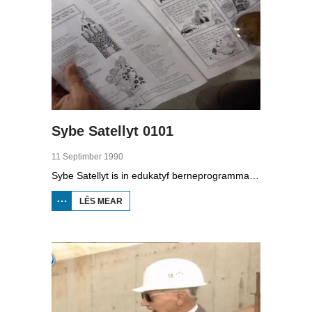
Sybe Satellyt 0101
11 Septimber 1990
Sybe Satellyt is in edukatyf berneprogramma oer Sybe dy’t mei syn satellyt oeral hinne kin. Mei syn hûn Sjef belibbet er elke dei wer wat oars. Yn dizze útstjoering fan Sybe Satellyt sjocht er by de sike fûgels yn de Fûgelpits. Gaatske Wiersma set har yn om dizze bisten te fersoargjen. Dêrneist gean we nei Wommels foar de keatspartij: de Freule en binne Dijkstra en Bosch dwaande mei de oanlis fan de dyk by de Werpsterhoek en Grou. Yn in koarte reportaazje lizze se út hoe se in dyk oanlizze en wat der by sjen komt.
LÊS MEAR
OER
SYBE
SATELLYT
0101