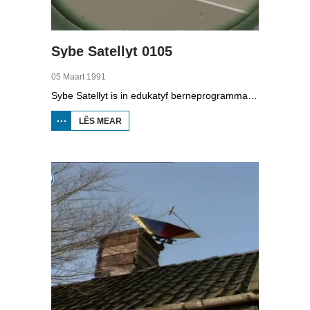
Sybe Satellyt 0105
05 Maart 1991
Sybe Satellyt is in edukatyf berneprogramma fan skoaltelefyzje. Utfiner Sybe kin mei syn apparaten lykas de tiidmasine en skoop oer de hiele wrâld sjen. Hy sjocht yn Britsum by De Foarikker dêr't in learling in wynmûne útfûn hat. Fierder sjocht Sybe by wynmûnen en fertelt er oer wynenerzjy. Hy sjocht ek yn in fabryk dêr't se wynturbines meitsje.
LÊS MEAR
OER
SYBE
SATELLYT
0105