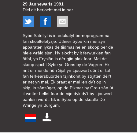
29 Jannewaris 1991
Diel dit berjocht mei in oar
Sybe Satellyt is in edukatyf berneprogramma
fan skoaltelefyzje. Utfiner Sybe kin mei syn
apparaten lykas de tiidmasine en skoop oer de
hiele wrâld sjen. Hy sjocht by it ferwurkjen fan
ôffal, yn Fryslân is dêr gjin plak foar. Mei de
skoop sjocht Sybe yn Grins by de Vagron. Ek
rint er mei de hûn Sjef yn Ljouwert dêr't er tal
fan ferkearsbuorden tsjinkomt by strjitten dêr't
er net yn mei. Ek praat er mei ien dy't op in
skip, in sânsûger, op de Pikmar by Grou sân út
it wetter hellet foar de nije dyk dy't by Ljouwert
oanlein wurdt. Ek is Sybe op de skoalle De
Wringe yn Burgum.