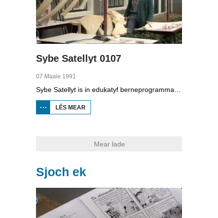
Sybe Satellyt 0107
07 Maaie 1991
Sybe Satellyt is in edukatyf berneprogramma fan skoaltelefyzje. Utfiner Sybe kin mei syn apparaten lykas de tiidmasine en skoop oer de hiele wrâld sjen. Hy sjocht by it ôfbrekken fan âld-suvelfabryk Freia yn Feanwâlden. It fabryk wurdt nij opboud yn it iepenloftmuseum yn Arnhem. Ek sjocht er by de bern fan De Wikel yn Burgum dy't proefkes dogge en sjocht er by it asfaltearjen fan de nije dyk tusken Grou en Ljouwert. En Chris Waalen fan Natuurmuseum Fryslân fertelt hoe't er it skelet fan in earder oanspielde potfisk yn elkoar set.
LÊS MEAR
OER
SYBE
SATELLYT
0107
Mear lade
Sjoch ek