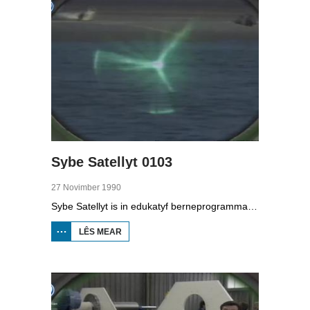
Sybe Satellyt 0103
27 Novimber 1990
Sybe Satellyt is in edukatyf berneprogramma oer Sybe dy’t mei syn satellyt oeral hinne kin. Mei syn hûn Sjef belibbet er elke dei wer wat oars. Yn dizze útstjoering leart Sybe Satellyt sels mear oer satelliten. Utfiner Michiel Wiersma fan de Eeltsje Halbertsma Skoalle yn Grou hat in ljochtbril makke. Sa kin hy nachts stikem lêze as er op bêd leit. En Lenie ’t Hart fan de seehûnekresj yn Pieterburen besiket fan alles te dwaan om seehûnen te rêden.
LÊS MEAR
OER
SYBE
SATELLYT
0103