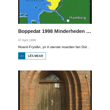
Boppedat 1998 Minderheden yn Dútslân 2
07 April 1998
Noard-Fryslân, yn it uterste noarden fan Dútslân, is bysûnder ryk oan talen. Njonken Dúts en ferskate farianten fan ús Frysk, wurdt der ek noch Deensk sprutsen en Plat-Dútsk. In soad Noard-Friezen behearskje de talen dy't yn de streek sprutsen wurde, sels al binne se noch mar fiif jier âld...
LÊS MEAR
OER
BOPPEDAT
1998
MINDERHEDEN
YN DÚTSLÂN 2