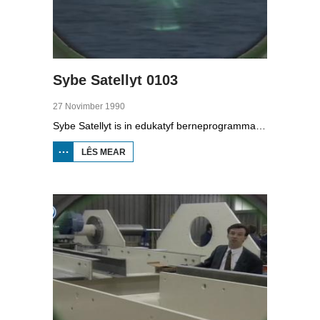
Sybe Satellyt 0103
27 Novimber 1990
Sybe Satellyt is in edukatyf berneprogramma oer Sybe dy’t mei syn satellyt oeral hinne kin. Mei syn hûn Sjef belibbet er elke dei wer wat oars. Yn dizze útstjoering leart Sybe Satellyt sels mear oer satelliten. Utfiner Michiel Wiersma fan de Eeltsje Halbertsma Skoalle yn Grou hat in ljochtbril makke. Sa kin hy nachts stikem lêze as er op bêd leit. En Lenie ’t Hart fan de seehûnekresj yn Pieterburen besiket fan alles te dwaan om seehûnen te rêden.
LÊS MEAR
OER
SYBE
SATELLYT
0103