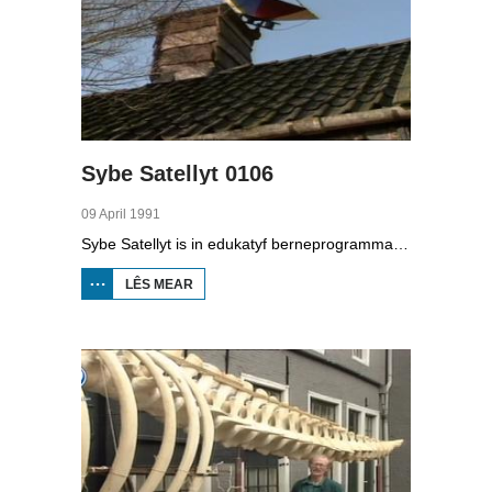
Sybe Satellyt 0106
09 April 1991
Sybe Satellyt is in edukatyf berneprogramma fan skoaltelefyzje. Utfiner Sybe kin mei syn apparaten lykas de tiidmasine en skoop oer de hiele wrâld sjen. Sybe sjocht by it wurk fan de brânwacht, hoe't se by in melding útride en hoe't se oefenje om ien út in auto te befrijen, wat se dogge by in hûs fol reek en dat se in gastank mei skûm blusse moatte. Op de skoalle yn Easterwierrum sjocht Sybe by tal fan útfiningen fan de bern.
LÊS MEAR
OER
SYBE
SATELLYT
0106