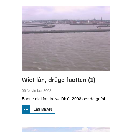
FROEGER
Wiet lân, drûge fuotten (1)
06 Novimber 2008
Earste diel fan in twalûk út 2008 oer de gefolgen fan de klimaatferoarings. Wat is nedich om yn Fryslân ek yn de takomst drûge fuotten te hâlden? Hoefolle moatte de seediken ferhege wurde en wat is nedich om de Fryske boezem 'klimaatproof' te meitsjen?
LÊS MEAR
OER
WIET
LÂN,
DRÛGE
FUOTTEN
(1)