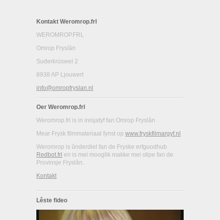
Kontakt Weromrop.frl
WEROMROP.FRL
Omrop Fryslân
Suderkrúswei 2
8938 AP Ljouwert
info@omropfryslan.nl
Oer Weromrop.frl
Weromrop.frl is in inisjatyf fan Omrop Fryslân
Mear Frysk filmmateriaal fynst op
www.fryskfilmargyf.nl
Weromrop is ûnderdiel fan de Fryske erfguodhub
Redbot.frl
en is mei mooglik makke mei stipe fan de
Provinsje Fryslân.
Kontakt
Lêste fideo