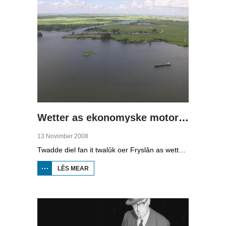
Wetter as ekonomyske motor (2)
13 Novimber 2008
Twadde diel fan it twalûk oer Fryslân as wetterprovinsje. Yn dizze ôflevering: nije technology om wetter te suverjen, en hoe't je dêr in ekonomysk model fan meitsje, dat wol sizze, jild mei fertsjinje kinne.
LÊS MEAR
OER WETTER
AS
EKONOMYSKE
MOTOR (2)