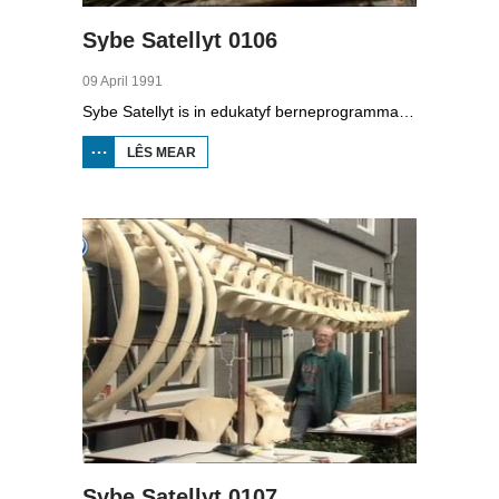
Sybe Satellyt 0106
09 April 1991
Sybe Satellyt is in edukatyf berneprogramma fan skoaltelefyzje. Utfiner Sybe kin mei syn apparaten lykas de tiidmasine en skoop oer de hiele wrâld sjen. Sybe sjocht by it wurk fan de brânwacht, hoe't se by in melding útride en hoe't se oefenje om ien út in auto te befrijen, wat se dogge by in hûs fol reek en dat se in gastank mei skûm blusse moatte. Op de skoalle yn Easterwierrum sjocht Sybe by tal fan útfiningen fan de bern.
LÊS MEAR
OER
SYBE
SATELLYT
0106
Sybe Satellyt 0107