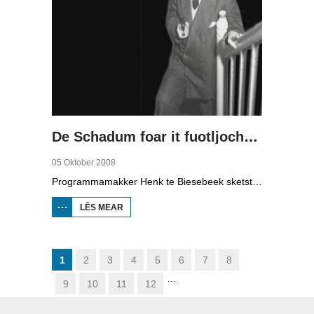
De Schadum foar it fuotljocht: Havank
05 Oktober 2008
Programmamakker Henk te Biesebeek sketst yn dizze dokumintêre út 2008 in portret fan detektiveskriuwer Havank, dy't yn 1904 berne waard yn Ljouwert as Hans van der Kallen. Syn boeken yn de Zwarte Beertjes-sery, mei De Schaduw as haadpersoan, wiene in grut sukses. Nei syn dea yn 1964 hat skriuwer/sjoernalist Pieter Terpstra syn skriuwen oernaam en trochset, sa binne der noch 24 boekjes útbrocht. Dêrnei wie it dien, it ferkocht net mear, it wie te wollich en te âlderwetsk. Utjouwerij Bruna hie it idee om De Schaduw noch in kear ta libben te bringen yn in nij boek.
LÊS MEAR
OER DE
SCHADUM
FOAR IT
FUOTLJOCHT:
HAVANK
1
2
3
4
5
6
7
8
…
9
10
11
12