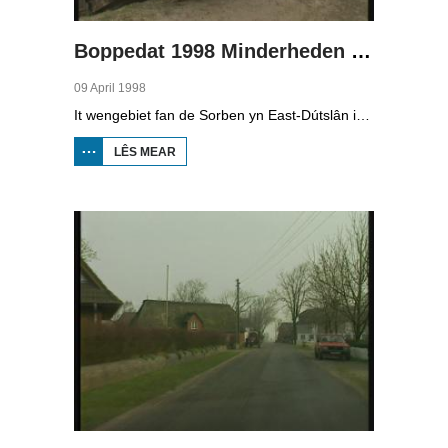
Boppedat 1998 Minderheden yn Dútslân 4
09 April 1998
It wengebiet fan de Sorben yn East-Dútslân is foar in part fernield troch de brúnkoalyndustry. Yn de kommunistyske tiid binne der 79 Sorbyske doarpen ôfgroeven foar de brúnkoalwinning. En ek no wurdt der, foar it earst sûnt de Dútske werieniging, in doarpke bedrige. Brúnkoalbedriuw Laubach wol oer in pear jier it doarp Horno slope en ôfgrave, mar de bewenners fersette harren út alle macht.
LÊS MEAR
OER
BOPPEDAT
1998
MINDERHEDEN
YN DÚTSLÂN 4