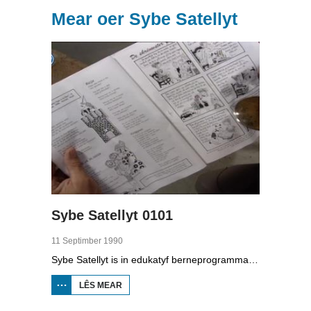
Mear oer Sybe Satellyt
Sybe Satellyt 0101
11 Septimber 1990
Sybe Satellyt is in edukatyf berneprogramma oer Sybe dy’t mei syn satellyt oeral hinne kin. Mei syn hûn Sjef belibbet er elke dei wer wat oars. Yn dizze útstjoering fan Sybe Satellyt sjocht er by de sike fûgels yn de Fûgelpits. Gaatske Wiersma set har yn om dizze bisten te fersoargjen. Dêrneist gean we nei Wommels foar de keatspartij: de Freule en binne Dijkstra en Bosch dwaande mei de oanlis fan de dyk by de Werpsterhoek en Grou. Yn in koarte reportaazje lizze se út hoe se in dyk oanlizze en wat der by sjen komt.
LÊS MEAR
OER
SYBE
SATELLYT