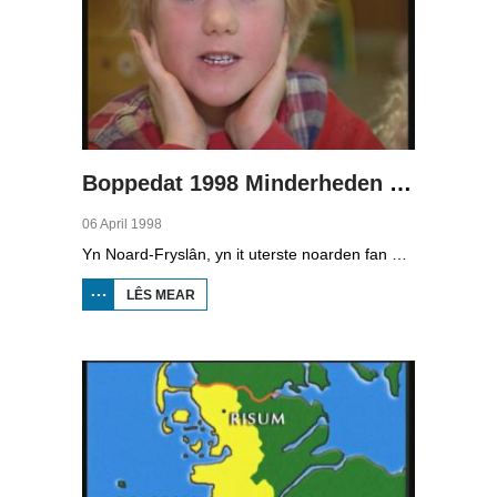
Boppedat 1998 Minderheden yn Dútslân 1
06 April 1998
Yn Noard-Fryslân, yn it uterste noarden fan Dútslân, prate sawat 8000 minsken Frasch. Dy taal is famylje fan ús Frysk. Om't de groep Frasch-praters sa lyts is, is it foar harren in toer om ek in partner foar it libben te finen dy't ek Frasch praat. Sa komt it dat der op it fêstelân fan Noard-Fryslân noch mar in pear famyljes binne dêr't de man, de frou en de bern allegear Frasch prate. Ferslachjouwer Onno Falkena wie yn it ramt fan it Dútsk-Nederlânske sjoernalistenstipendium twa moannen yn Dútslân en ek in pear wike yn Noard-Fryslân.
LÊS MEAR
OER
BOPPEDAT
1998
MINDERHEDEN
YN DÚTSLÂN 1