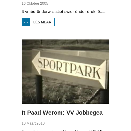
16 Oktober 2005
It vmbo-ûnderwiis stiet swier ûnder druk. Sawat 15 persint fan alle learlingen ferlit de skoalle sûnder diploma. Dochs binne der ek skoallen der't it oars is, lykas de Maritime Akademy yn Harns. Omrop Fryslân folge learlingen Ynse Leenstra, Jan Steenstra, Jard Jissink en Marjoke van Es 24 oeren lang.
LÊS MEAR
OER
VMBO
OP IT
WETTER
It Paad Werom: VV Jobbegea
10 Maart 2010