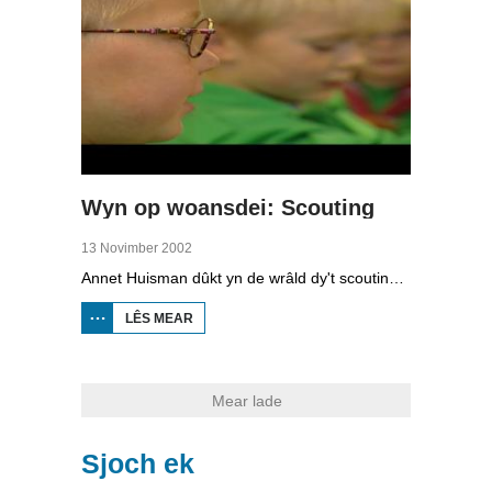
Wyn op woansdei: Scouting
13 Novimber 2002
Annet Huisman dûkt yn de wrâld dy't scouting hjit. Scouting (foarhinne de paadfinerij) is in wrâld fol koades, tradysjes en noarmen. Tink mar ris oan de unifoarmen, it iepenjen mei de flagge en de belofte dy't scouts ôflizze moatte. Noarmen en wearden stean op 't heden folop yn de aktualiteit. Dat smyt de folgjende fraach op: is scouting HOT?
LÊS MEAR
OER WYN
OP
WOANSDEI:
SCOUTING
Mear lade
Sjoch ek