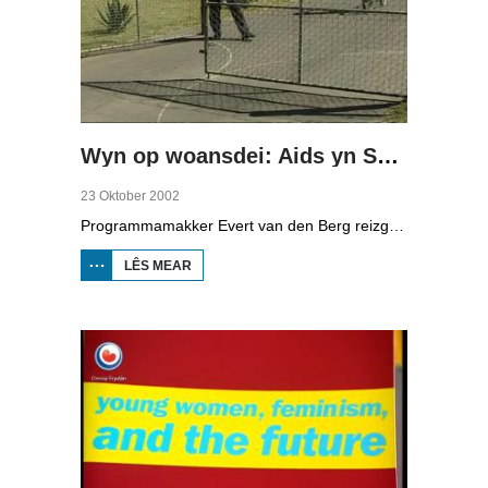
Wyn op woansdei: Aids yn Súd-Afrika
23 Oktober 2002
Programmamakker Evert van den Berg reizge nei Súd-Afrika foar in reportaazje oer de opfang fan bern mei Aids. Twa Friezen, Aukje en Toby Brouwer, sette harren yn foar bern mei Aids yn it bernesikehûs yn Kaapstad. Se krije jild fan 'e sinneblom-aksje fan 'e Ljouwerter Krante.
LÊS MEAR
OER WYN
OP
WOANSDEI:
AIDS YN
SÚD-
AFRIKA