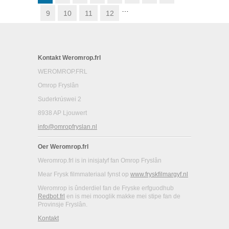
…
9
10
11
12
Kontakt Weromrop.frl
WEROMROP.FRL
Omrop Fryslân
Suderkrúswei 2
8938 AP Ljouwert
info@omropfryslan.nl
Oer Weromrop.frl
Weromrop.frl is in inisjatyf fan Omrop Fryslân
Mear Frysk filmmateriaal fynst op
www.fryskfilmargyf.nl
Weromrop is ûnderdiel fan de Fryske erfguodhub
Redbot.frl
en is mei mooglik makke mei stipe fan de
Provinsje Fryslân.
Kontakt