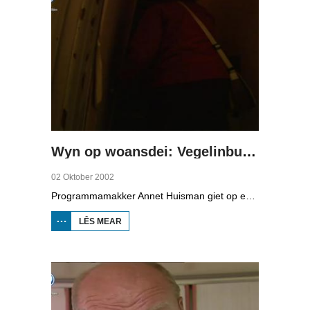
Wyn op woansdei: Vegelinbuert
02 Oktober 2002
Programmamakker Annet Huisman giet op ekspedysje yn de Vegelinbuert. Dizze âlde stedswyk fan Ljouwert sil al jierren plat, mar it avesearret mar net. In protte bewennersleed is it gefolch. Krotterige hûzen, kreakers, drugs en rotten meitsje dat eltsenien skjin syn nocht hat. It bewennersplatfoarm pakt de gemeente oan, Annet giet achter de húskemelkers oan, mar dy jouwe net thús. Se praat mei tal fan bewenners en folget in aksjedei fan de bewenners dêr't politisy in rûnlieding troch de wyk krije.
LÊS MEAR
OER WYN OP
WOANSDEI:
VEGELINBUERT