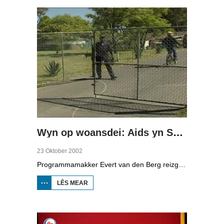
Wyn op woansdei: Aids yn Súd-Afrika
23 Oktober 2002
Programmamakker Evert van den Berg reizge nei Súd-Afrika foar in reportaazje oer de opfang fan bern mei Aids. Twa Friezen, Aukje en Toby Brouwer, sette harren yn foar bern mei Aids yn it bernesikehûs yn Kaapstad. Se krije jild fan 'e sinneblom-aksje fan 'e Ljouwerter Krante.
LÊS MEAR
OER WYN
OP
WOANSDEI:
AIDS YN
SÚD-
AFRIKA