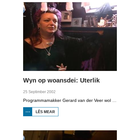
Wyn op woansdei: Uterlik
25 Septimber 2002
Programmamakker Gerard van der Veer wol witte wêrom't guon minsken opfalle wolle as it om har uterlik giet. Wat giet yn har om? Hy praat mei bodybuilder René. Hy traint foar it WK, yt 14 makrelen yn de wike en yt foar 250 euro yn de wike oan sûn iten. Maaike is sljocht op klean, se hat der sels in aparte keamer foar. Har styl is Gothic, en har hier is pears. Philip is tattoo-earder. Syn eigen lichem sit ek hielendal fol. Mei Theo Bouman, klinysk psycholooch, praat Gerard deroer oft soks no genetysk bepaald wêze kin.
LÊS MEAR
OER WYN
OP
WOANSDEI:
UTERLIK