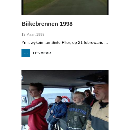
Biikebrennen 1998
13 Maart 1998
Yn it wykein fan Sinte Piter, op 21 febrewaris 1998, begroete de Noard-Friezen alle jierren de maitiid mei tsientallen grutte fjoeren. Se neame it 'biikebrennen' en it is it wichtichste Noard-Fryske feest. De Noard-Fryske taal dy't yn Sleeswijk-Holstein troch tsientûzen minsken praat wurdt, spilet in wichtige rol by it biikebrennen.
LÊS MEAR
OER
BIIKEBRENNEN
1998