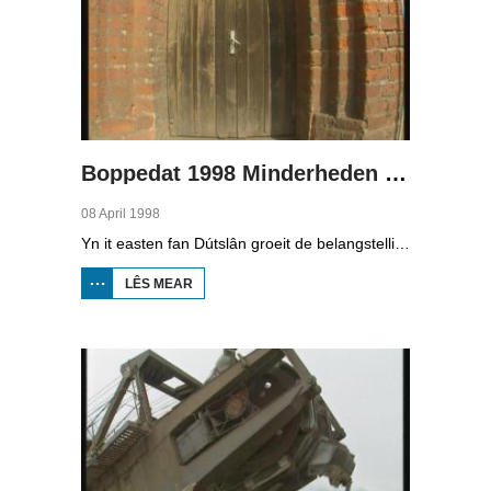
Boppedat 1998 Minderheden yn Dútslân 3
08 April 1998
Yn it easten fan Dútslân groeit de belangstelling foar de folklore en tradysjes fan de Sorbyske minderheid. De Sorben binne in Slavysk folk fan 60.000 minsken yn de dielsteaten Brandenburg en Saksen yn de eardere DDR. Hoewol't de belangstelling foar de kultuer grut is, giet it net goed mei de Sorbyske taal. Yn Brandenburg bygelyks, wurdt de taal allinnich noch mar praat troch minsken fan 60 jier en âlder. In folslein Sorbysktalige Kindergarten moat der feroaring yn bringe.
LÊS MEAR
OER
BOPPEDAT
1998
MINDERHEDEN
YN DÚTSLÂN 3