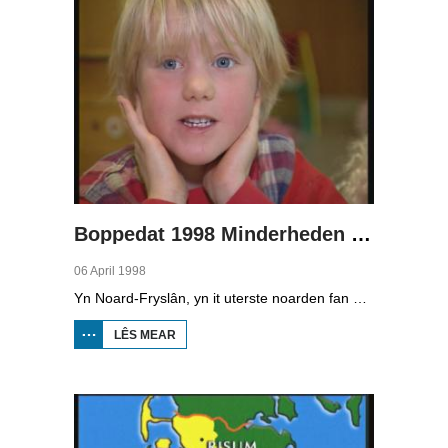
Boppedat 1998 Minderheden yn Dútslân 1
06 April 1998
Yn Noard-Fryslân, yn it uterste noarden fan Dútslân, prate sawat 8000 minsken Frasch. Dy taal is famylje fan ús Frysk. Om't de groep Frasch-praters sa lyts is, is it foar harren in toer om ek in partner foar it libben te finen dy't ek Frasch praat. Sa komt it dat der op it fêstelân fan Noard-Fryslân noch mar in pear famyljes binne dêr't de man, de frou en de bern allegear Frasch prate. Ferslachjouwer Onno Falkena wie yn it ramt fan it Dútsk-Nederlânske sjoernalistenstipendium twa moannen yn Dútslân en ek in pear wike yn Noard-Fryslân.
LÊS MEAR
OER
BOPPEDAT
1998
MINDERHEDEN
YN DÚTSLÂN 1