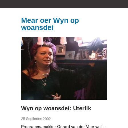
Mear oer Wyn op
woansdei
Wyn op woansdei: Uterlik
25 Septimber 2002
Programmamakker Gerard van der Veer wol witte wêrom't guon minsken opfalle wolle as it om har uterlik giet. Wat giet yn har om? Hy praat mei bodybuilder René. Hy traint foar it WK, yt 14 makrelen yn de wike en yt foar 250 euro yn de wike oan sûn iten. Maaike is sljocht op klean, se hat der sels in aparte keamer foar. Har styl is Gothic, en har hier is pears. Philip is tattoo-earder. Syn eigen lichem sit ek hielendal fol. Mei Theo Bouman, klinysk psycholooch, praat Gerard deroer oft soks no genetysk bepaald wêze kin.