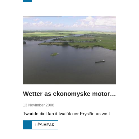
WIET
LÂN,
DRÛGE
FUOTTEN
(1)
Wetter as ekonomyske motor (2)
13 Novimber 2008
Twadde diel fan it twalûk oer Fryslân as wetterprovinsje. Yn dizze ôflevering: nije technology om wetter te suverjen, en hoe't je dêr in ekonomysk model fan meitsje, dat wol sizze, jild mei fertsjinje kinne.
LÊS MEAR
OER WETTER
AS
EKONOMYSKE
MOTOR (2)