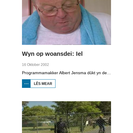
Wyn op woansdei: Iel
16 Oktober 2002
Programmamakker Albert Jensma dûkt yn de wrâld fan de iel. Yn 'Hoera, de iel rint', docht er in speurtocht nei dat mysterieuze langwerpige lekkers, dat sûnt ferline jier op de reade list fan bedrige diersoarten stiet. De fraach is oft de leafhawwers fan rikke iel harren soargen meitsje moatte. Oan it Fryske kampioenskip ielrikjen diene dit jier mar leafst 79 hobby-rikkers mei en guon fan harren koene allinnich mar oan kweekiel komme. In reis by in stikmannich ielkenners del stimt Albert Jensma hoopfol foar de takomst.
LÊS MEAR
OER WYN
OP
WOANSDEI:
IEL