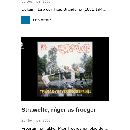
30 Desimber 2008
Dokumintêre oer Titus Brandsma (1881-1942). Hy wie pater by de karmeliten, heechlearaar, publisist en fersetsstrider. Hy waard ombrocht yn in konsintraasjekamp. Gryt van Duinen prate û.o. mei Ton Crijnen dy't in boek oer Titus Brandsma skreau. Yn 2022 waard Brandsma hillich ferklearre.
LÊS MEAR
OER TITUS
BRANDSMA
1881-1942
Strawelte, rûger as froeger
23 Novimber 2008
Programmamakker Piter Tjeerdsma folge de willepunkband Strawelte by de tariedings foar harren reunykonserten yn 2008. Ek mei histoaryske bylden fan optredens yn Litouwen yn 1989 en it ôfskiedskonsert yn Bûtenpost yn 1990.