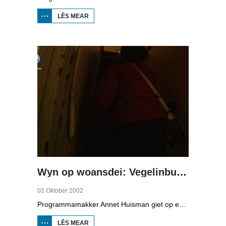
LÊS MEAR
OER WYN
OP
WOANSDEI:
UTERLIK
Wyn op woansdei: Vegelinbuert
02 Oktober 2002
Programmamakker Annet Huisman giet op ekspedysje yn de Vegelinbuert. Dizze âlde stedswyk fan Ljouwert sil al jierren plat, mar it avesearret mar net. In protte bewennersleed is it gefolch. Krotterige hûzen, kreakers, drugs en rotten meitsje dat eltsenien skjin syn nocht hat. It bewennersplatfoarm pakt de gemeente oan, Annet giet achter de húskemelkers oan, mar dy jouwe net thús. Se praat mei tal fan bewenners en folget in aksjedei fan de bewenners dêr't politisy in rûnlieding troch de wyk krije.
LÊS MEAR
OER WYN OP