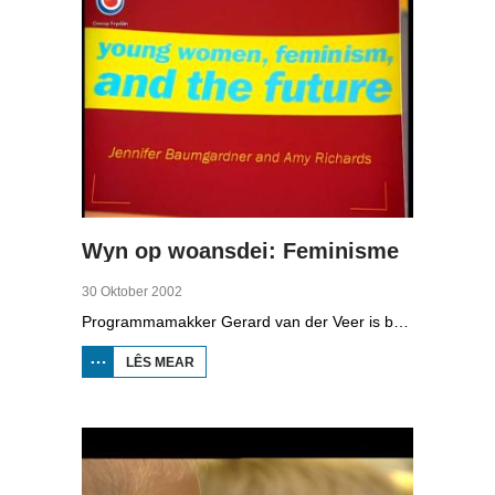
Wyn op woansdei: Feminisme
30 Oktober 2002
Programmamakker Gerard van der Veer is benijd hoe't it mei it feminisme stiet. Is de emansipaasjebeweging noch sa fitaal as eartiids of is se op stjerren nei dea? Hy giet by trije feministes fan trije ferskillende generaasjes lâns om in antwurd op dizze fraach te krijen. Neffens de 56-jierrige Henriëtte Bolléé, se stie earder op de barrikaden, stelt it feminisme net folle mear foar en moat de jongere generaasje froulju folle mear fan har hearre litte.
LÊS MEAR
OER WYN
OP
WOANSDEI:
FEMINISME