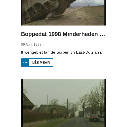
Boppedat 1998 Minderheden yn Dútslân 4
09 April 1998
It wengebiet fan de Sorben yn East-Dútslân is foar in part fernield troch de brúnkoalyndustry. Yn de kommunistyske tiid binne der 79 Sorbyske doarpen ôfgroeven foar de brúnkoalwinning. En ek no wurdt der, foar it earst sûnt de Dútske werieniging, in doarpke bedrige. Brúnkoalbedriuw Laubach wol oer in pear jier it doarp Horno slope en ôfgrave, mar de bewenners fersette harren út alle macht.
LÊS MEAR
OER
BOPPEDAT
1998
MINDERHEDEN
YN DÚTSLÂN 4