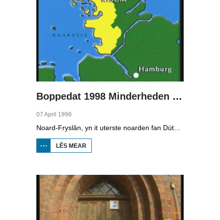
Boppedat 1998 Minderheden yn Dútslân 2
07 April 1998
Noard-Fryslân, yn it uterste noarden fan Dútslân, is bysûnder ryk oan talen. Njonken Dúts en ferskate farianten fan ús Frysk, wurdt der ek noch Deensk sprutsen en Plat-Dútsk. In soad Noard-Friezen behearskje de talen dy't yn de streek sprutsen wurde, sels al binne se noch mar fiif jier âld...
LÊS MEAR
OER
BOPPEDAT
1998
MINDERHEDEN
YN DÚTSLÂN 2