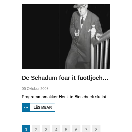
De Schadum foar it fuotljocht: Havank
05 Oktober 2008
Programmamakker Henk te Biesebeek sketst yn dizze dokumintêre út 2008 in portret fan detektiveskriuwer Havank, dy't yn 1904 berne waard yn Ljouwert as Hans van der Kallen. Syn boeken yn de Zwarte Beertjes-sery, mei De Schaduw as haadpersoan, wiene in grut sukses. Nei syn dea yn 1964 hat skriuwer/sjoernalist Pieter Terpstra syn skriuwen oernaam en trochset, sa binne der noch 24 boekjes útbrocht. Dêrnei wie it dien, it ferkocht net mear, it wie te wollich en te âlderwetsk. Utjouwerij Bruna hie it idee om De Schaduw noch in kear ta libben te bringen yn in nij boek.
LÊS MEAR
OER DE
SCHADUM
FOAR IT
FUOTLJOCHT:
HAVANK
1
2
3
4
5
6
7
8