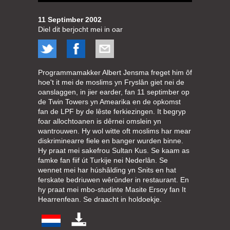
11 Septimber 2002
Diel dit berjocht mei in oar
Programmamakker Albert Jensma freget him ôf
hoe't it mei de moslims yn Fryslân giet nei de
oanslaggen, in jier earder, fan 11 septimber op
de Twin Towers yn Amearika en de opkomst
fan de LPF by de lêste ferkiezingen. It begryp
foar allochtoanen is dêrnei omslein yn
wantrouwen. Hy wol witte oft moslims har mear
diskriminearre fiele en banger wurden binne.
Hy praat mei sakefrou Sultan Kus. Se kaam as
famke fan fiif út Turkije nei Nederlân. Se
wennet mei har húshâlding yn Snits en hat
ferskate bedriuwen wêrûnder in restaurant. En
hy praat mei mbo-studinte Masite Ersoy fan It
Hearrenfean. Se draacht in holdoekje.