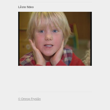
Lêste fideo
© Omrop Fryslân