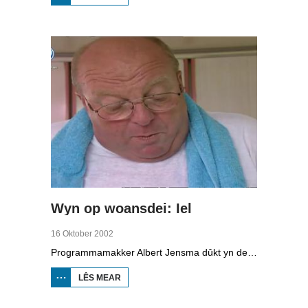
WOANSDEI:
VEGELINBUERT
Wyn op woansdei: Iel
16 Oktober 2002
Programmamakker Albert Jensma dûkt yn de wrâld fan de iel. Yn 'Hoera, de iel rint', docht er in speurtocht nei dat mysterieuze langwerpige lekkers, dat sûnt ferline jier op de reade list fan bedrige diersoarten stiet. De fraach is oft de leafhawwers fan rikke iel harren soargen meitsje moatte. Oan it Fryske kampioenskip ielrikjen diene dit jier mar leafst 79 hobby-rikkers mei en guon fan harren koene allinnich mar oan kweekiel komme. In reis by in stikmannich ielkenners del stimt Albert Jensma hoopfol foar de takomst.
LÊS MEAR
OER WYN
OP
WOANSDEI:
IEL