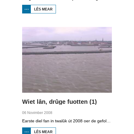
LÊS MEAR
OER
STRAWELTE,
RÛGER AS
FROEGER
Wiet lân, drûge fuotten (1)
06 Novimber 2008
Earste diel fan in twalûk út 2008 oer de gefolgen fan de klimaatferoarings. Wat is nedich om yn Fryslân ek yn de takomst drûge fuotten te hâlden? Hoefolle moatte de seediken ferhege wurde en wat is nedich om de Fryske boezem 'klimaatproof' te meitsjen?
LÊS MEAR
OER