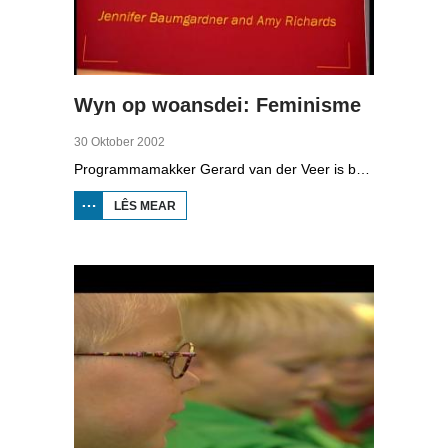
Wyn op woansdei: Feminisme
30 Oktober 2002
Programmamakker Gerard van der Veer is benijd hoe't it mei it feminisme stiet. Is de emansipaasjebeweging noch sa fitaal as eartiids of is se op stjerren nei dea? Hy giet by trije feministes fan trije ferskillende generaasjes lâns om in antwurd op dizze fraach te krijen. Neffens de 56-jierrige Henriëtte Bolléé, se stie earder op de barrikaden, stelt it feminisme net folle mear foar en moat de jongere generaasje froulju folle mear fan har hearre litte.
LÊS MEAR
OER WYN
OP
WOANSDEI:
FEMINISME