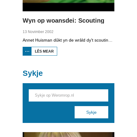
Wyn op woansdei: Scouting
13 Novimber 2002
Annet Huisman dûkt yn de wrâld dy't scouting hjit. Scouting (foarhinne de paadfinerij) is in wrâld fol koades, tradysjes en noarmen. Tink mar ris oan de unifoarmen, it iepenjen mei de flagge en de belofte dy't scouts ôflizze moatte. Noarmen en wearden stean op 't heden folop yn de aktualiteit. Dat smyt de folgjende fraach op: is scouting HOT?
LÊS MEAR
OER WYN
OP
WOANSDEI:
SCOUTING
Sykje
Pages