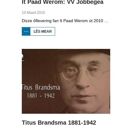
It Paad Werom: VV Jobbegea
10 Maart 2010
Dizze ôflevering fan It Paad Werom út 2010 giet oer VV Jobbegea yn de sechtiger jierren. Dan steane der in pear mannen op it fjild dy't krekt eefkes mear kinne as in oar, om't se altyd, mar dan ek altyd oan it baltsjetraapjen binne. Se reitsje sa opinoar ynspile dat se inoar mei de eagen ticht strakke ballen taspylje kinne. Dat docht fertuten: begjin jierren sechtich hat Jobbegea it bêste sneinsfuotbalteam fan Fryslân, dat spilet op it nivo wat no de haadklasse is.
LÊS MEAR
OER IT
PAAD
WEROM:
VV
JOBBEGEA
Titus Brandsma 1881-1942