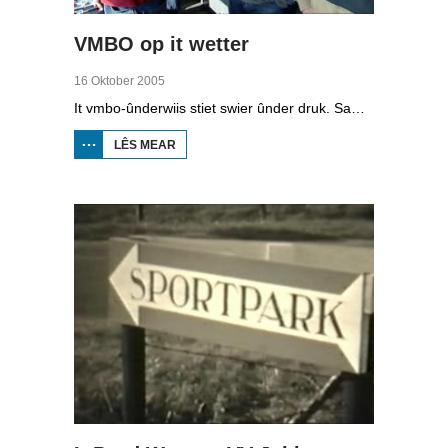
VMBO op it wetter
16 Oktober 2005
It vmbo-ûnderwiis stiet swier ûnder druk. Sawat 15 persint fan alle learlingen ferlit de skoalle sûnder diploma. Dochs binne der ek skoallen der't it oars is, lykas de Maritime Akademy yn Harns. Omrop Fryslân folge learlingen Ynse Leenstra, Jan Steenstra, Jard Jissink en Marjoke van Es 24 oeren lang.
LÊS MEAR
OER
VMBO
OP IT
WETTER