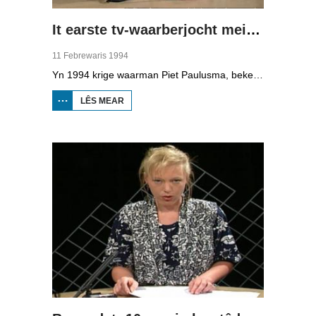
It earste tv-waarberjocht mei Piet Paulusma
11 Febrewaris 1994
Yn 1994 krige waarman Piet Paulusma, bekend fan Omrop Fryslân radio, syn eigen plak op de Fryske telefyzje mei it "wykein waarberjocht".
LÊS MEAR
OER IT EARSTE
TV-
WAARBERJOCHT
MEI PIET
PAULUSMA