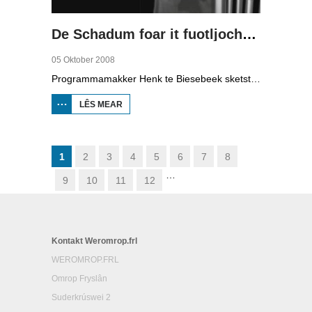
De Schadum foar it fuotljocht: Havank
05 Oktober 2008
Programmamakker Henk te Biesebeek sketst yn dizze dokumintêre út 2008 in portret fan detektiveskriuwer Havank, dy't yn 1904 berne waard yn Ljouwert as Hans van der Kallen. Syn boeken yn de Zwarte Beertjes-sery, mei De Schaduw as haadpersoan, wiene in grut sukses. Nei syn dea yn 1964 hat skriuwer/sjoernalist Pieter Terpstra syn skriuwen oernaam en trochset, sa binne der noch 24 boekjes útbrocht. Dêrnei wie it dien, it ferkocht net mear, it wie te wollich en te âlderwetsk. Utjouwerij Bruna hie it idee om De Schaduw noch in kear ta libben te bringen yn in nij boek.
LÊS MEAR
OER DE
SCHADUM
FOAR IT
FUOTLJOCHT:
HAVANK
1
2
3
4
5
6
7
8
…
9
10
11
12
Kontakt Weromrop.frl
WEROMROP.FRL
Omrop Fryslân
Suderkrúswei 2