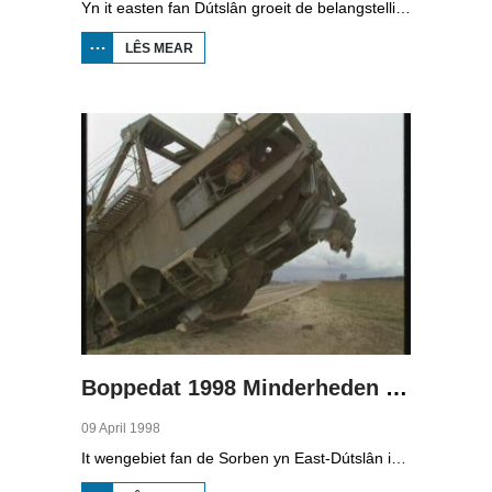
Yn it easten fan Dútslân groeit de belangstelling foar de folklore en tradysjes fan de Sorbyske minderheid. De Sorben binne in Slavysk folk fan 60.000 minsken yn de dielsteaten Brandenburg en Saksen yn de eardere DDR. Hoewol't de belangstelling foar de kultuer grut is, giet it net goed mei de Sorbyske taal. Yn Brandenburg bygelyks, wurdt de taal allinnich noch mar praat troch minsken fan 60 jier en âlder. In folslein Sorbysktalige Kindergarten moat der feroaring yn bringe.
LÊS MEAR
OER
BOPPEDAT
1998
MINDERHEDEN
YN DÚTSLÂN 3
Boppedat 1998 Minderheden yn Dútslân 4
09 April 1998
It wengebiet fan de Sorben yn East-Dútslân is foar in part fernield troch de brúnkoalyndustry. Yn de kommunistyske tiid binne der 79 Sorbyske doarpen ôfgroeven foar de brúnkoalwinning. En ek no wurdt der, foar it earst sûnt de Dútske werieniging, in doarpke bedrige. Brúnkoalbedriuw Laubach wol oer in pear jier it doarp Horno slope en ôfgrave, mar de bewenners fersette harren út alle macht.