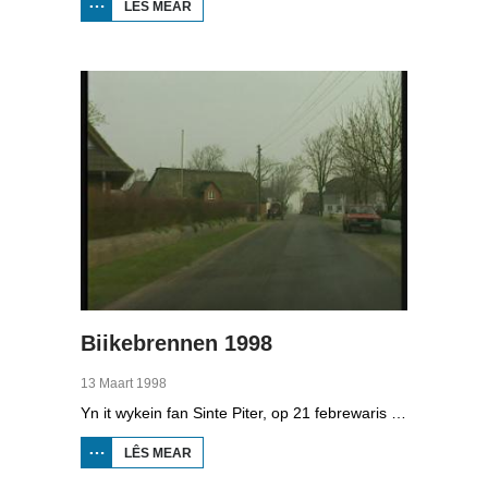
LÊS MEAR
OER
BOPPEDAT
1998
MINDERHEDEN
YN DÚTSLÂN 4
Biikebrennen 1998
13 Maart 1998
Yn it wykein fan Sinte Piter, op 21 febrewaris 1998, begroete de Noard-Friezen alle jierren de maitiid mei tsientallen grutte fjoeren. Se neame it 'biikebrennen' en it is it wichtichste Noard-Fryske feest. De Noard-Fryske taal dy't yn Sleeswijk-Holstein troch tsientûzen minsken praat wurdt, spilet in wichtige rol by it biikebrennen.
LÊS MEAR
OER
BIIKEBRENNEN
1998