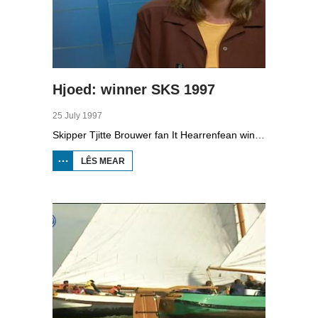
Hjoed: winner SKS 1997
25 July 1997
Skipper Tjitte Brouwer fan It Hearrenfean wint it SKS-Skûtsjesilen 1997.
LÊS MEAR
OER
HJOED:
WINNER
SKS
1997