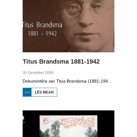
Titus Brandsma 1881-1942
30 Desimber 2008
Dokumintêre oer Titus Brandsma (1881-1942). Hy wie pater by de karmeliten, heechlearaar, publisist en fersetsstrider. Hy waard ombrocht yn in konsintraasjekamp. Gryt van Duinen prate û.o. mei Ton Crijnen dy't in boek oer Titus Brandsma skreau. Yn 2022 waard Brandsma hillich ferklearre.
LÊS MEAR
OER TITUS
BRANDSMA
1881-1942