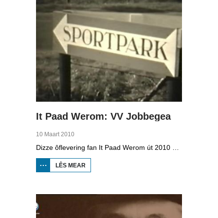
It Paad Werom: VV Jobbegea
10 Maart 2010
Dizze ôflevering fan It Paad Werom út 2010 giet oer VV Jobbegea yn de sechtiger jierren. Dan steane der in pear mannen op it fjild dy't krekt eefkes mear kinne as in oar, om't se altyd, mar dan ek altyd oan it baltsjetraapjen binne. Se reitsje sa opinoar ynspile dat se inoar mei de eagen ticht strakke ballen taspylje kinne. Dat docht fertuten: begjin jierren sechtich hat Jobbegea it bêste sneinsfuotbalteam fan Fryslân, dat spilet op it nivo wat no de haadklasse is.
LÊS MEAR
OER IT
PAAD
WEROM:
VV
JOBBEGEA