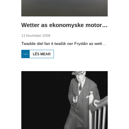
Wetter as ekonomyske motor (2)
13 Novimber 2008
Twadde diel fan it twalûk oer Fryslân as wetterprovinsje. Yn dizze ôflevering: nije technology om wetter te suverjen, en hoe't je dêr in ekonomysk model fan meitsje, dat wol sizze, jild mei fertsjinje kinne.
LÊS MEAR
OER WETTER
AS
EKONOMYSKE
MOTOR (2)