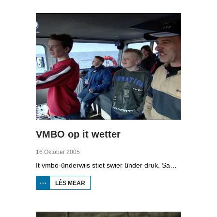
VMBO op it wetter
16 Oktober 2005
It vmbo-ûnderwiis stiet swier ûnder druk. Sawat 15 persint fan alle learlingen ferlit de skoalle sûnder diploma. Dochs binne der ek skoallen der't it oars is, lykas de Maritime Akademy yn Harns. Omrop Fryslân folge learlingen Ynse Leenstra, Jan Steenstra, Jard Jissink en Marjoke van Es 24 oeren lang.
LÊS MEAR
OER
VMBO
OP IT
WETTER