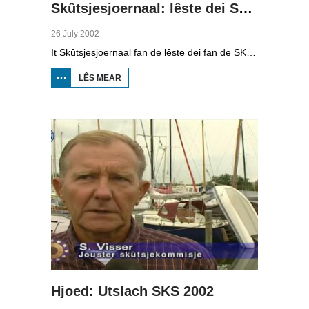
Skûtsjesjoernaal: lêste dei SKS 2002
26 July 2002
It Skûtsjesjoernaal fan de lêste dei fan de SKS 2002, mei âld-skipper Eldert Meeter yn de studio.
LÊS MEAR
OER
SKÛTSJESJOERNAAL:
LÊSTE DEI SKS 2002
Hjoed: Utslach SKS 2002