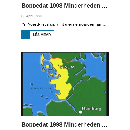
Boppedat 1998 Minderheden yn Dútslân 1
06 April 1998
Yn Noard-Fryslân, yn it uterste noarden fan Dútslân, prate sawat 8000 minsken Frasch. Dy taal is famylje fan ús Frysk. Om't de groep Frasch-praters sa lyts is, is it foar harren in toer om ek in partner foar it libben te finen dy't ek Frasch praat. Sa komt it dat der op it fêstelân fan Noard-Fryslân noch mar in pear famyljes binne dêr't de man, de frou en de bern allegear Frasch prate. Ferslachjouwer Onno Falkena wie yn it ramt fan it Dútsk-Nederlânske sjoernalistenstipendium twa moannen yn Dútslân en ek in pear wike yn Noard-Fryslân.
LÊS MEAR
OER
BOPPEDAT
1998
MINDERHEDEN
YN DÚTSLÂN 1
Boppedat 1998 Minderheden yn Dútslân 2