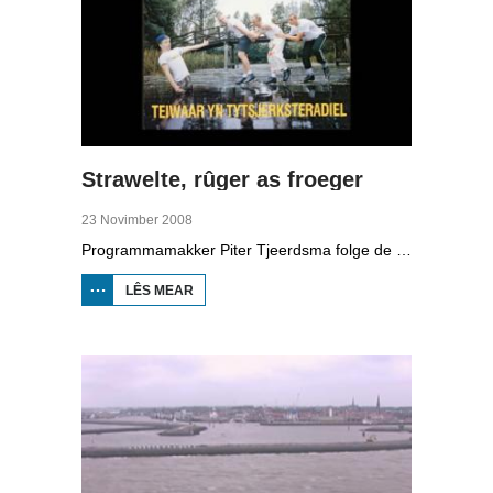
Strawelte, rûger as froeger
23 Novimber 2008
Programmamakker Piter Tjeerdsma folge de willepunkband Strawelte by de tariedings foar harren reunykonserten yn 2008. Ek mei histoaryske bylden fan optredens yn Litouwen yn 1989 en it ôfskiedskonsert yn Bûtenpost yn 1990.
LÊS MEAR
OER
STRAWELTE,
RÛGER AS
FROEGER