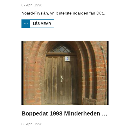
07 April 1998
Noard-Fryslân, yn it uterste noarden fan Dútslân, is bysûnder ryk oan talen. Njonken Dúts en ferskate farianten fan ús Frysk, wurdt der ek noch Deensk sprutsen en Plat-Dútsk. In soad Noard-Friezen behearskje de talen dy't yn de streek sprutsen wurde, sels al binne se noch mar fiif jier âld...
LÊS MEAR
OER
BOPPEDAT
1998
MINDERHEDEN
YN DÚTSLÂN 2
Boppedat 1998 Minderheden yn Dútslân 3
08 April 1998