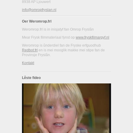
8938 AP Ljouwert
info@omropfryslan.nl
Oer Weromrop.frl
Weromrop.frl is in inisjatyf fan Omrop Fryslân
Mear Frysk filmmateriaal fynst op
www.fryskfilmargyf.nl
Weromrop is ûnderdiel fan de Fryske erfguodhub
Redbot.frl
en is mei mooglik makke mei stipe fan de
Provinsje Fryslân.
Kontakt
Lêste fideo