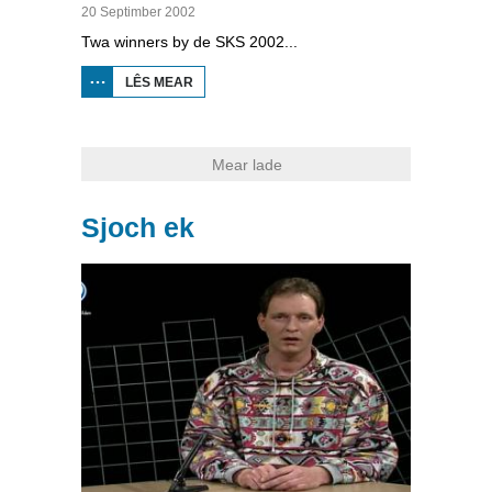
20 Septimber 2002
Twa winners by de SKS 2002...
LÊS MEAR
OER
HJOED:
UTSLACH
SKS 2002
Mear lade
Sjoch ek