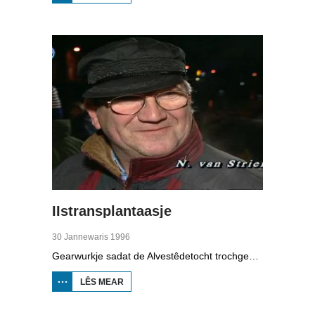
BOPPEDAT:
NIJ YN
FRYSLÂN
IIstransplantaasje
30 Jannewaris 1996
Gearwurkje sadat de Alvestêdetocht trochgean kin, dat wie it idee. Tsientallen frijwilligers hawwe ein jannewaris 1996 de brânwacht holpen mei in iis-transplantaasje om in wek ûnder in brêge yn Boalsert ticht te krijen.
LÊS MEAR
OER
IISTRANSPLANTAASJE