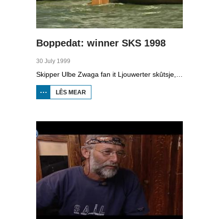
Boppedat: winner SKS 1998
30 July 1999
Skipper Ulbe Zwaga fan it Ljouwerter skûtsje, de winner fan it SKS-Skûtsjesilen 1998.
LÊS MEAR
OER
BOPPEDAT:
WINNER
SKS 1998