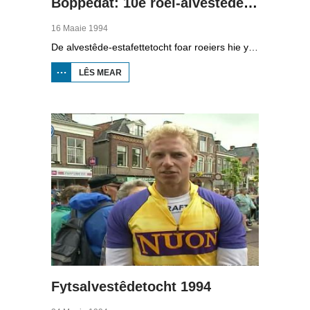
Boppedat: 10e roei-alvestêdetocht
16 Maaie 1994
De alvestêde-estafettetocht foar roeiers hie yn 1994 in jubileum. Foar de tsiende kear wie de start yn Ljouwert. Om acht oere jûns sette dêr de earste boat ôf foar de lange tocht dy't ek nacht gewoan trochgie. Yn Balk moast der 600 meter "klúnd" wurde by de Luts del.
LÊS MEAR
OER BOPPEDAT:
10E ROEI-
ALVESTÊDETOCHT
Fytsalvestêdetocht 1994