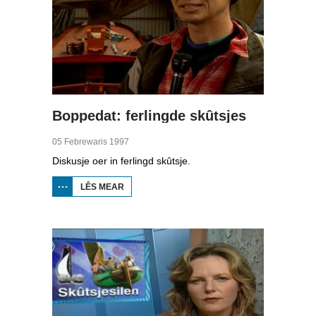
Boppedat: ferlingde skûtsjes
05 Febrewaris 1997
Diskusje oer in ferlingd skûtsje.
LÊS MEAR
OER
BOPPEDAT:
FERLINGDE
SKÛTSJES