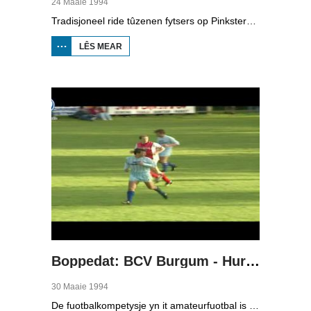
24 Maaie 1994
Tradisjoneel ride tûzenen fytsers op Pinkstermoandei de Fytsalvestêdetocht. Yn Boppedat sjogge we hoe't de tocht fan 1994 gie.
LÊS MEAR
OER
FYTSALVESTÊDETOCHT
1994
Boppedat: BCV Burgum - Hurdegaryp 1994
30 Maaie 1994
De fuotbalkompetysje yn it amateurfuotbal is noch hieltyd net ôfrûn, want de neikompetysje is noch yn folle gong. Wy keazen der ien wedstryd út dit wykein, BCV Burgum tsjin Hurdegaryp, yn de tredde klasse A fan it sneonsamateurfuotbal. BCV hie oan ien punt genôch om foar promoasje noch te spyljen tsjin de winner fan de neikompetysje fan de tredde klasse B; Holwierde is dat. As Hurdegaryp winne soe, dan spilen dy foar promoasje. Yn elk gefal wie it in wichtige wedstryd foar de twa rivalisearjende doarpen Burgum en Hurdegaryp.