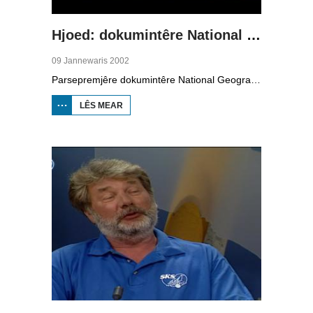
Hjoed: dokumintêre National Geographic oer skûtsjesilen
09 Jannewaris 2002
Parsepremjêre dokumintêre National Geographic oer skûtsjesilen.
LÊS MEAR
OER HJOED:
DOKUMINTÊRE
NATIONAL
GEOGRAPHIC
OER
SKÛTSJESILEN