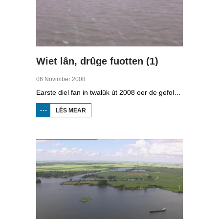
Wiet lân, drûge fuotten (1)
06 Novimber 2008
Earste diel fan in twalûk út 2008 oer de gefolgen fan de klimaatferoarings. Wat is nedich om yn Fryslân ek yn de takomst drûge fuotten te hâlden? Hoefolle moatte de seediken ferhege wurde en wat is nedich om de Fryske boezem 'klimaatproof' te meitsjen?
LÊS MEAR
OER
WIET
LÂN,
DRÛGE
FUOTTEN
(1)