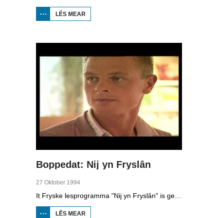
LÊS MEAR
OER
BOPPEDAT:
BCV BURGUM
-
HURDEGARYP
1994
Boppedat: Nij yn Fryslân
27 Oktober 1994
It Fryske lesprogramma "Nij yn Fryslân" is gearstald troch de Afûk en makke yn gearwurking mei Omrop Fryslân Televyzje. De lessen binne bedoeld foar minsken dy't nij yn Fryslân komme en de taal net kenne. Yn de studio ien fan de inisjatyfnimmers, Koen Eekma. En de Fryske reedriders Falko Zandstra, Ids Postma en Rintje Ritsma traine dizze wike foar it earst wer op it iis fan Thialf, ûnder lieding fan de nije coach Wopke de Vegt.
LÊS MEAR
OER