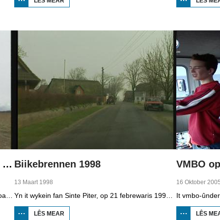
LÊS MEAR
OER
LÊS ME
BOPPEDAT
1998
MINDERHEDEN
YN DÚTSLÂN 2
Boppedat 1998 Minderheden yn Dútslân 4
Biikebrennen 1998
VMBO op 
13 Maart 1998
16 Oktober 200
It wengebiet fan de Sorben yn East-Dútslân is foar in part fernield troch de brúnkoalyndustry. Yn de kommunistyske tiid binne der 79 Sorbyske doarpen ôfgroeven foar de brúnkoalwinning. En ek no wurdt der, foar it earst sûnt de Dútske werieniging, in doarpke bedrige. Brúnkoalbedriuw Laubach wol oer in pear jier it doarp Horno slope en ôfgrave, mar de bewenners fersette harren út alle macht.
Yn it wykein fan Sinte Piter, op 21 febrewaris 1998, begroete de Noard-Friezen alle jierren de maitiid mei tsientallen grutte fjoeren. Se neame it 'biikebrennen' en it is it wichtichste Noard-Fryske feest. De Noard-Fryske taal dy't yn Sleeswijk-Holstein troch tsientûzen minsken praat wurdt, spilet in wichtige rol by it biikebrennen.
LÊS MEAR
OER
LÊS ME