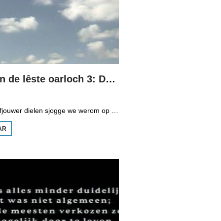
Fryslân yn de lêste oarloch 3: De april/maaiestaking fan 1943
Yn in rige fan fjouwer dielen sjogge we werom op de Twadde Wrâldoarloch. Yn diel trije stiet de staking fan 1943 sintraal. Fan de Dútsers moasten de mannen dy't ûnder de wapens west hienen, kriichsfinzen nommen wurde moatte. Dêr kaam in soad protest tsjin en tal fan minsken gienen yn staking. Boeren leveren gjin molke mear oan it fabryk. Boargemaster Johannes Brandsma fan Ljouwert fertelt oer dy tiid en dat docht ek de famylje De Jong dy't by Bartlehiem buorke en Wiebe Leenstra, direkteur fan it bûterfabryk. Ek hearre we fan de stakingen yn Aldegea (W.) dy't dêr wat letter op gong kamen.
AR
OER FRYSLÂN YN DE
LÊSTE OARLOCH 3:
DE
APRIL/MAAIESTAKING
FAN 1943