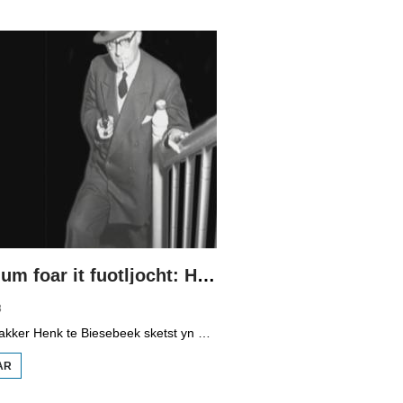
RÛGER AS
FROEGER
De Schadum foar it fuotljocht: Havank
8
Programmamakker Henk te Biesebeek sketst yn dizze dokumintêre út 2008 in portret fan detektiveskriuwer Havank, dy't yn 1904 berne waard yn Ljouwert as Hans van der Kallen. Syn boeken yn de Zwarte Beertjes-sery, mei De Schaduw as haadpersoan, wiene in grut sukses. Nei syn dea yn 1964 hat skriuwer/sjoernalist Pieter Terpstra syn skriuwen oernaam en trochset, sa binne der noch 24 boekjes útbrocht. Dêrnei wie it dien, it ferkocht net mear, it wie te wollich en te âlderwetsk. Utjouwerij Bruna hie it idee om De Schaduw noch in kear ta libben te bringen yn in nij boek.
AR
OER DE
SCHADUM
FOAR IT