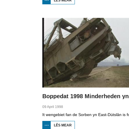
LÊS MEAR
OER
BOPPEDAT
1998
MINDERHEDEN
YN DÚTSLÂN 1
09 April 1998
LÊS MEAR
OER