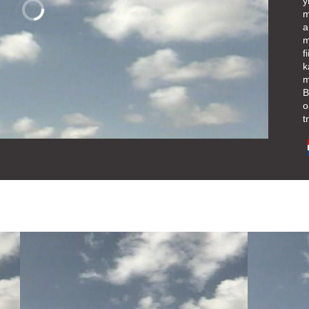
y
m
a
m
f
k
m
B
o
t