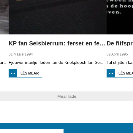
KP fan Seisbierrum: ferset en ferried
De fiifsp
01 Maaie 1994
02 April 1995
Programmamakker Gryt van Duinen siket it spoar fan tal fan Hamburger bern werom dy't yn 1919 nei de Earste Wrâldoarloch by Fryske famyljes ûnderbrocht waarden om oan te sterkjen. Der wie in soad honger yn Dútslân en dêroerhinne kaam ek nochris in krisis. Se folget Erica Fischer dy't as famke fan 8 jier by de famylje Van der Goot yn Hieslum kaam. Se is no 82 jier en sjocht werom op dy tiid. It Frysk dat se doe learde, is se noch net ferleard. De famylje hat altyd kontakt mei har hâlden.
Fjouwer manlju, leden fan de Knokploech fan Seisbierrum, binne yn 1944 deasketten troch de Dútsers foar har belutsenheid by it ferset, ûnder oare de oerfal op it gemeentehûs fan Sint-Anne dêr't se it befolkingsregister weinaam ha. Neibesteanden fertelle oer de geheime skûlplakken yn û.o. de pleats by Liauckamastate en hoe't de Dútsers de mannen oppakke koenen nei't se tipt wienen troch ferrieder Frans Michon. De fjouwer mannen wienen Lolle Rondaan, Folkert Bergsma, Gerrit Schuil en Gerben Derisé Oswald.
LÊS MEAR
OER KP FAN
LÊS ME
SEISBIERRUM:
FERSET EN
FERRIED
Mear lade