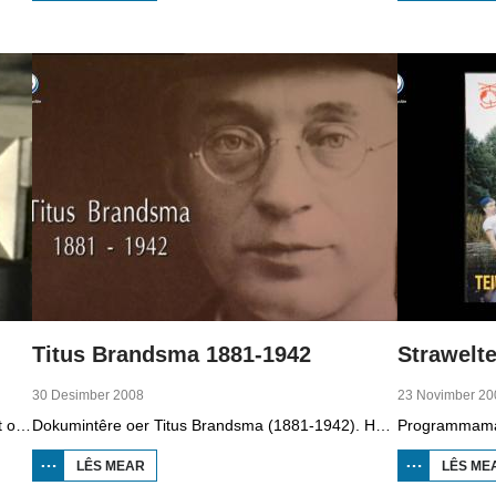
BIIKEBRENNEN
1998
Titus Brandsma 1881-1942
Strawelte
30 Desimber 2008
23 Novimber 20
Dizze ôflevering fan It Paad Werom út 2010 giet oer VV Jobbegea yn de sechtiger jierren. Dan steane der in pear mannen op it fjild dy't krekt eefkes mear kinne as in oar, om't se altyd, mar dan ek altyd oan it baltsjetraapjen binne. Se reitsje sa opinoar ynspile dat se inoar mei de eagen ticht strakke ballen taspylje kinne. Dat docht fertuten: begjin jierren sechtich hat Jobbegea it bêste sneinsfuotbalteam fan Fryslân, dat spilet op it nivo wat no de haadklasse is.
Dokumintêre oer Titus Brandsma (1881-1942). Hy wie pater by de karmeliten, heechlearaar, publisist en fersetsstrider. Hy waard ombrocht yn in konsintraasjekamp. Gryt van Duinen prate û.o. mei Ton Crijnen dy't in boek oer Titus Brandsma skreau. Yn 2022 waard Brandsma hillich ferklearre.
LÊS MEAR
OER TITUS
LÊS ME
BRANDSMA