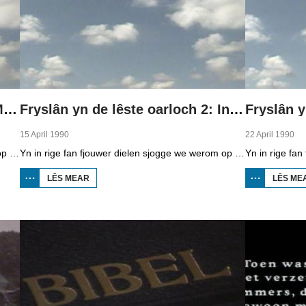
Fryslân yn de lêste oarloch 1: Maaiedagen yn Makkum
Fryslân yn de lêste oarloch 2: In Joadsk jonkje op It Bilt
15 April 1990
22 April 1990
Yn in rige fan fjouwer dielen sjogge we werom op de Twadde Wrâldoarloch. Yn diel ien de oanrin nei it begjin fan de oarloch. Hoe waard dy tiid belibbe yn Makkum en omstreken? Gertrud Faber-Hornstra, Pieter Tichelaar en Annie Keuning-Tichelaar, Bauke Kamstra en Willem Braam (doe soldaat) fertelle oer har oantinkens oan it begjin fan de oarloch. It giet oer de mobilisaasje, de Wûns-stelling, dat Makkumers flechtsje, oefeningen fan de Luchtbeschermingsdienst, striid by de Ofslútdyk, it bombardemint Rotterdam en dêrnei de kapitulaasje en de yntocht fan de Dútsers.
Yn in rige fan fjouwer dielen sjogge we werom op de Twadde Wrâldoarloch. Yn diel twa komt Isaäc Lipschits oan it wurd. Hy kaam as 12-jierrige Joadske ûnderdûker yn 1943 by de famylje Balt op de pleats oan de Alde Biltdyk yn Sint-Jabik. Hy kaam fan Rotterdam dêr't syn famylje de Joadestjer drage moast. It wie feiliger om ûnder te dûken en fia fia kaam er yn Fryslân telâne. As stedsjonge moast er no meihelpe op de pleats. Hy krige in oare namme, Cornelis de Boer, en gie sa ek nei skoalle.
LÊS MEAR
OER
LÊS ME
FRYSLÂN
YN DE
LÊSTE
OARLOCH
2: IN
JOADSK
JONKJE
OP IT BILT