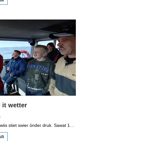
AR
OER
BOPPEDAT
1998
MINDERHEDEN
YN DÚTSLÂN 3
it wetter
5
It vmbo-ûnderwiis stiet swier ûnder druk. Sawat 15 persint fan alle learlingen ferlit de skoalle sûnder diploma. Dochs binne der ek skoallen der't it oars is, lykas de Maritime Akademy yn Harns. Omrop Fryslân folge learlingen Ynse Leenstra, Jan Steenstra, Jard Jissink en Marjoke van Es 24 oeren lang.
AR
OER