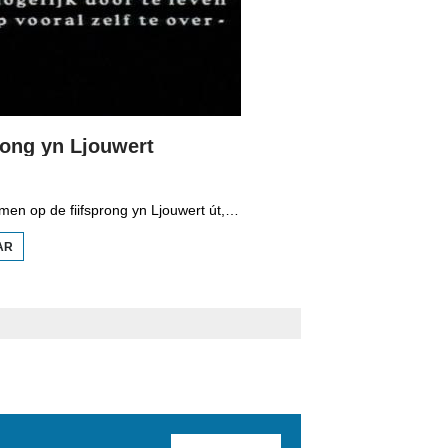
rong yn Ljouwert
Tal strjitten kamen op de fiifsprong yn Ljouwert út, lykas de P.J. Troelstrawei en de Spanjaardsleane. It wie yn de oarloch in rike buert dêr't toskedokters wennen en Joadske ûndernimmers. Toskedokter Ruurd Rodenburg filme yn de oarloch wat op strjitte barde, dat die er stikem tusken de gerdinen troch. Hy filme kloften minsken dy't rinnende ûnderweis wienen nei it fleanfjild om dêr te wurkjen, Dútsers op strjitte en it opheljen fan de Joadske famylje De Jong. Net ien fan har oerlibbe de oarloch, sa docht bliken út ûndersyk yn it befolkingsregister.
AR
OER DE
FIIFSPRONG
YN
LJOUWERT