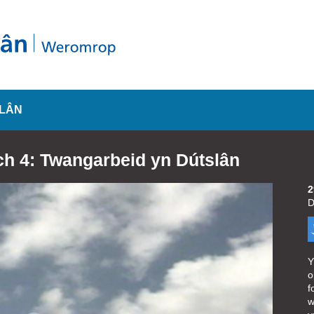
SLÂN
och 4: Twangarbeid yn Dútslân
2
D
Y
o
f
w