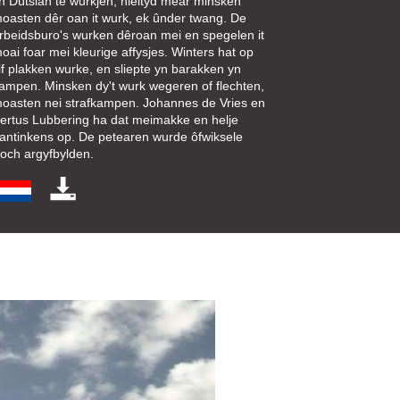
n Dútslân te wurkjen, hieltyd mear minsken
oasten dêr oan it wurk, ek ûnder twang. De
rbeidsburo's wurken dêroan mei en spegelen it
oai foar mei kleurige affysjes. Winters hat op
iif plakken wurke, en sliepte yn barakken yn
ampen. Minsken dy't wurk wegeren of flechten,
oasten nei strafkampen. Johannes de Vries en
ertus Lubbering ha dat meimakke en helje
antinkens op. De petearen wurde ôfwiksele
roch argyfbylden.