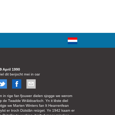
9 April 1990
iel dit berjocht mei in oar
n in rige fan fjouwer dielen sjogge we werom
p de Twadde Wrâldoarloch. Yn it lêste diel
olgje we Marten Winters fan It Hearrenfean
ylst er troch Dútslân reizget. Yn 1942 kaam er