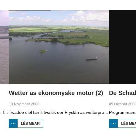
1881-1942
Wetter as ekonomyske motor (2)
13 Novimber 2008
05 Oktober 200
Earste diel fan in twalûk út 2008 oer de gefolgen fan de klimaatferoarings. Wat is nedich om yn Fryslân ek yn de takomst drûge fuotten te hâlden? Hoefolle moatte de seediken ferhege wurde en wat is nedich om de Fryske boezem 'klimaatproof' te meitsjen?
Twadde diel fan it twalûk oer Fryslân as wetterprovinsje. Yn dizze ôflevering: nije technology om wetter te suverjen, en hoe't je dêr in ekonomysk model fan meitsje, dat wol sizze, jild mei fertsjinje kinne.
LÊS MEAR
OER WETTER
LÊS ME
AS
EKONOMYSKE