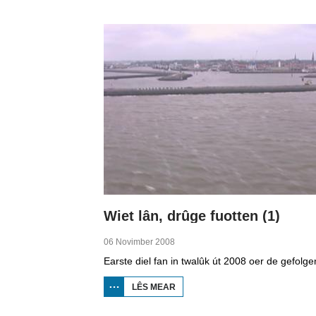
WEROM:
VV
JOBBEGEA
Wiet lân, drûge fuotten (1)
06 Novimber 2008
LÊS MEAR
OER
WIET
LÂN,