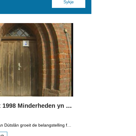
Boppedat 1998 Minderheden yn Dútslân 3
Yn it easten fan Dútslân groeit de belangstelling foar de folklore en tradysjes fan de Sorbyske minderheid. De Sorben binne in Slavysk folk fan 60.000 minsken yn de dielsteaten Brandenburg en Saksen yn de eardere DDR. Hoewol't de belangstelling foar de kultuer grut is, giet it net goed mei de Sorbyske taal. Yn Brandenburg bygelyks, wurdt de taal allinnich noch mar praat troch minsken fan 60 jier en âlder. In folslein Sorbysktalige Kindergarten moat der feroaring yn bringe.