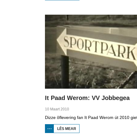
BOPPEDAT
1998
MINDERHEDEN
YN DÚTSLÂN 4
It Paad Werom: VV Jobbegea
10 Maart 2010
LÊS MEAR
OER IT
PAAD