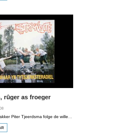
VMBO
OP IT
WETTER
, rûger as froeger
08
Programmamakker Piter Tjeerdsma folge de willepunkband Strawelte by de tariedings foar harren reunykonserten yn 2008. Ek mei histoaryske bylden fan optredens yn Litouwen yn 1989 en it ôfskiedskonsert yn Bûtenpost yn 1990.
AR
OER
STRAWELTE,