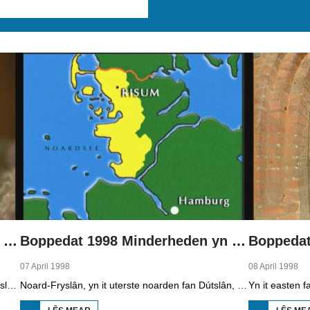
Boppedat 1998 Minderheden yn Dútslân 1
Boppedat 1998 Minderheden yn Dútslân 2
07 April 1998
08 April 1998
Yn Noard-Fryslân, yn it uterste noarden fan Dútslân, prate sawat 8000 minsken Frasch. Dy taal is famylje fan ús Frysk. Om't de groep Frasch-praters sa lyts is, is it foar harren in toer om ek in partner foar it libben te finen dy't ek Frasch praat. Sa komt it dat der op it fêstelân fan Noard-Fryslân noch mar in pear famyljes binne dêr't de man, de frou en de bern allegear Frasch prate. Ferslachjouwer Onno Falkena wie yn it ramt fan it Dútsk-Nederlânske sjoernalistenstipendium twa moannen yn Dútslân en ek in pear wike yn Noard-Fryslân.
Noard-Fryslân, yn it uterste noarden fan Dútslân, is bysûnder ryk oan talen. Njonken Dúts en ferskate farianten fan ús Frysk, wurdt der ek noch Deensk sprutsen en Plat-Dútsk. In soad Noard-Friezen behearskje de talen dy't yn de streek sprutsen wurde, sels al binne se noch mar fiif jier âld...