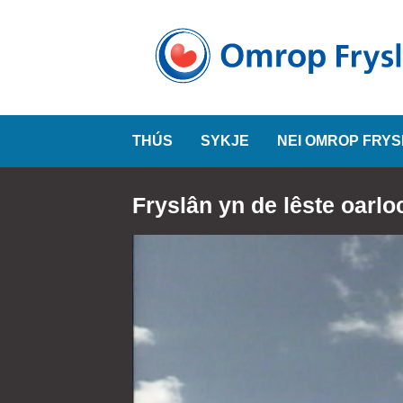
THÚS
SYKJE
NEI OMROP FRY
Fryslân yn de lêste oarl