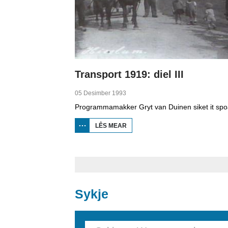
Transport 1919: diel III
05 Desimber 1993
LÊS MEAR
OER
TRANSPORT
1919: DIEL III
Sykje