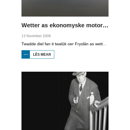
Wetter as ekonomyske motor (2)
13 Novimber 2008
Twadde diel fan it twalûk oer Fryslân as wetterprovinsje. Yn dizze ôflevering: nije technology om wetter te suverjen, en hoe't je dêr in ekonomysk model fan meitsje, dat wol sizze, jild mei fertsjinje kinne.
LÊS MEAR
OER WETTER
AS
EKONOMYSKE
MOTOR (2)