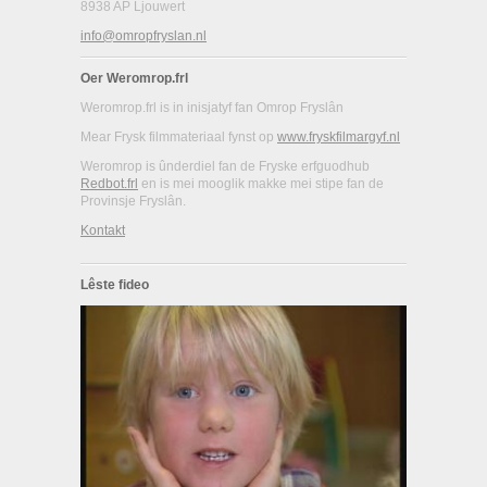
8938 AP Ljouwert
info@omropfryslan.nl
Oer Weromrop.frl
Weromrop.frl is in inisjatyf fan Omrop Fryslân
Mear Frysk filmmateriaal fynst op
www.fryskfilmargyf.nl
Weromrop is ûnderdiel fan de Fryske erfguodhub
Redbot.frl
en is mei mooglik makke mei stipe fan de
Provinsje Fryslân.
Kontakt
Lêste fideo