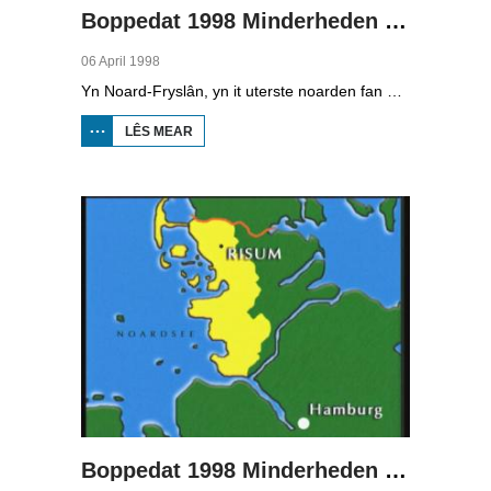
Boppedat 1998 Minderheden yn Dútslân 1
06 April 1998
Yn Noard-Fryslân, yn it uterste noarden fan Dútslân, prate sawat 8000 minsken Frasch. Dy taal is famylje fan ús Frysk. Om't de groep Frasch-praters sa lyts is, is it foar harren in toer om ek in partner foar it libben te finen dy't ek Frasch praat. Sa komt it dat der op it fêstelân fan Noard-Fryslân noch mar in pear famyljes binne dêr't de man, de frou en de bern allegear Frasch prate. Ferslachjouwer Onno Falkena wie yn it ramt fan it Dútsk-Nederlânske sjoernalistenstipendium twa moannen yn Dútslân en ek in pear wike yn Noard-Fryslân.
LÊS MEAR
OER
BOPPEDAT
1998
MINDERHEDEN
YN DÚTSLÂN 1
Boppedat 1998 Minderheden yn Dútslân 2