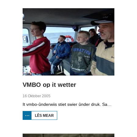
VMBO op it wetter
16 Oktober 2005
It vmbo-ûnderwiis stiet swier ûnder druk. Sawat 15 persint fan alle learlingen ferlit de skoalle sûnder diploma. Dochs binne der ek skoallen der't it oars is, lykas de Maritime Akademy yn Harns. Omrop Fryslân folge learlingen Ynse Leenstra, Jan Steenstra, Jard Jissink en Marjoke van Es 24 oeren lang.
LÊS MEAR
OER
VMBO
OP IT
WETTER