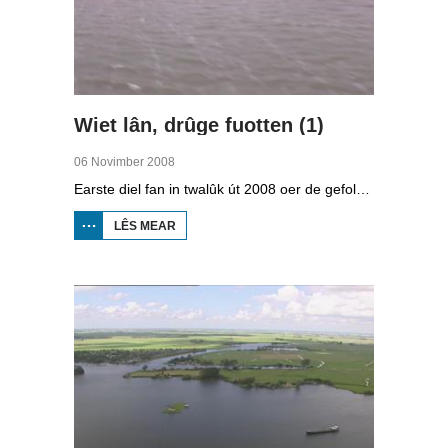
Wiet lân, drûge fuotten (1)
06 Novimber 2008
Earste diel fan in twalûk út 2008 oer de gefolgen fan de klimaatferoarings. Wat is nedich om yn Fryslân ek yn de takomst drûge fuotten te hâlden? Hoefolle moatte de seediken ferhege wurde en wat is nedich om de Fryske boezem 'klimaatproof' te meitsjen?
LÊS MEAR
OER
WIET
LÂN,
DRÛGE
FUOTTEN
(1)