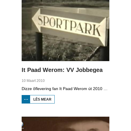
It Paad Werom: VV Jobbegea
10 Maart 2010
Dizze ôflevering fan It Paad Werom út 2010 giet oer VV Jobbegea yn de sechtiger jierren. Dan steane der in pear mannen op it fjild dy't krekt eefkes mear kinne as in oar, om't se altyd, mar dan ek altyd oan it baltsjetraapjen binne. Se reitsje sa opinoar ynspile dat se inoar mei de eagen ticht strakke ballen taspylje kinne. Dat docht fertuten: begjin jierren sechtich hat Jobbegea it bêste sneinsfuotbalteam fan Fryslân, dat spilet op it nivo wat no de haadklasse is.
LÊS MEAR
OER IT
PAAD
WEROM:
VV
JOBBEGEA