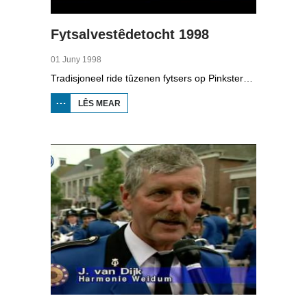
Fytsalvestêdetocht 1998
01 Juny 1998
Tradisjoneel ride tûzenen fytsers op Pinkstermoandei de Fytsalvestêdetocht. De edysje fan 1998.
LÊS MEAR
OER
FYTSALVESTÊDETOCHT
1998