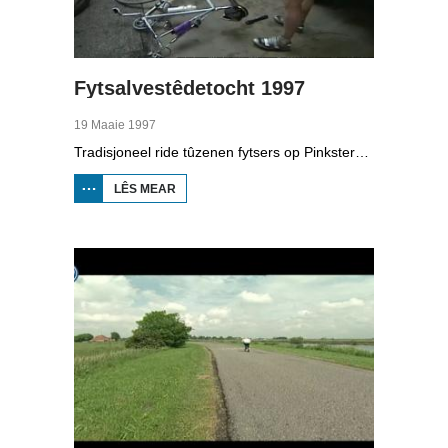
Fytsalvestêdetocht 1997
19 Maaie 1997
Tradisjoneel ride tûzenen fytsers op Pinkstermoandei de Fytsalvestêdetocht. De edysje fan 1997 wie wiet mei in soad rein en lekke bannen. Wiebe Wobbes fytste de tocht sels twa kear, foar it goede doel.
LÊS MEAR
OER
FYTSALVESTÊDETOCHT
1997