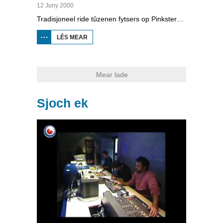
12 Juny 2000
Tradisjoneel ride tûzenen fytsers op Pinkstermoandei de Fytsalvestêdetocht. De edysje fan 2000.
LÊS MEAR
OER
FYTSALVESTÊDETOCHT
2000
Mear lade
Sjoch ek