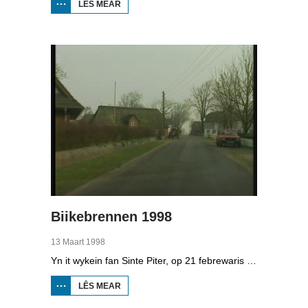
LÊS MEAR
OER
BOPPEDAT
1998
MINDERHEDEN
YN DÚTSLÂN 4
Biikebrennen 1998
13 Maart 1998
Yn it wykein fan Sinte Piter, op 21 febrewaris 1998, begroete de Noard-Friezen alle jierren de maitiid mei tsientallen grutte fjoeren. Se neame it 'biikebrennen' en it is it wichtichste Noard-Fryske feest. De Noard-Fryske taal dy't yn Sleeswijk-Holstein troch tsientûzen minsken praat wurdt, spilet in wichtige rol by it biikebrennen.
LÊS MEAR
OER
BIIKEBRENNEN
1998