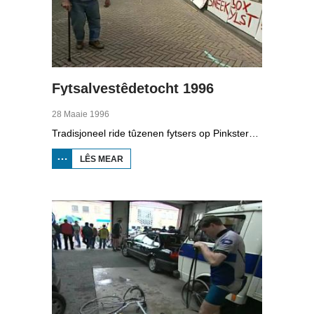
Fytsalvestêdetocht 1996
28 Maaie 1996
Tradisjoneel ride tûzenen fytsers op Pinkstermoandei de Fytsalvestêdetocht. De edysje fan 1996.
LÊS MEAR
OER
FYTSALVESTÊDETOCHT
1996