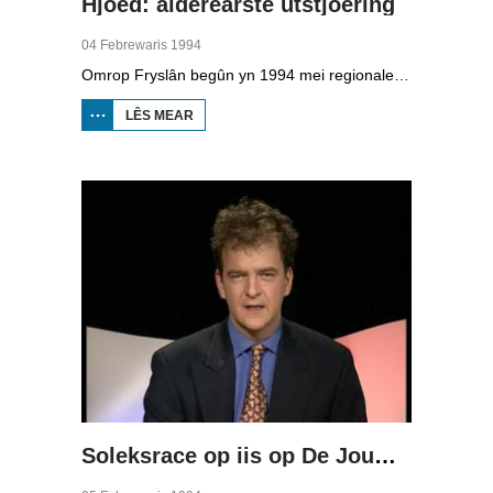
Hjoed: alderearste útstjoering
04 Febrewaris 1994
Omrop Fryslân begûn yn 1994 mei regionale telefyzje. De allerearste útstjoering wie op 4 febrewaris, presintearre troch Dieuwke Kroese. Dêryn sit in reportaazje oer de komst fan it sâltfabryk Frima yn Harns dat wurk biede sil oan 60 minsken. By Winaam sit in soad sâlt yn de grûn dêr't boarre wurdt. Ek is in ferslach fan de nijbou fan it Abe Lenstra stadion op It Hearrenfean. Dêrfan is it heechste punt berikt. De fuotbalklup wol mei in publyksaksje in diel fan it jild ophelje by de fans. Op de beurs BOOT yn Ljouwert is te sjen dat de animo foar boaten en it wurk op de werven wer tanimt.
LÊS MEAR
OER HJOED:
ALDEREARSTE
ÚTSTJOERING
Soleksrace op iis op De Jouwer