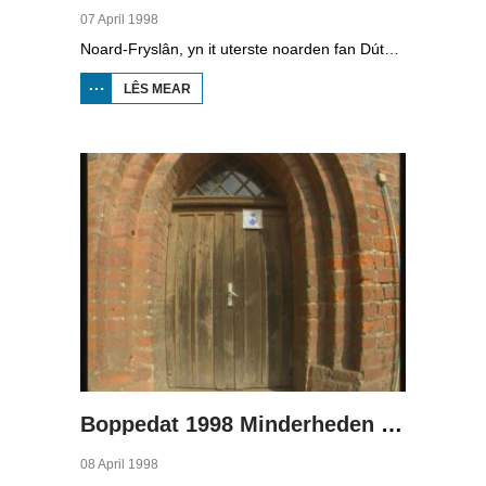
07 April 1998
Noard-Fryslân, yn it uterste noarden fan Dútslân, is bysûnder ryk oan talen. Njonken Dúts en ferskate farianten fan ús Frysk, wurdt der ek noch Deensk sprutsen en Plat-Dútsk. In soad Noard-Friezen behearskje de talen dy't yn de streek sprutsen wurde, sels al binne se noch mar fiif jier âld...
LÊS MEAR
OER
BOPPEDAT
1998
MINDERHEDEN
YN DÚTSLÂN 2
Boppedat 1998 Minderheden yn Dútslân 3
08 April 1998