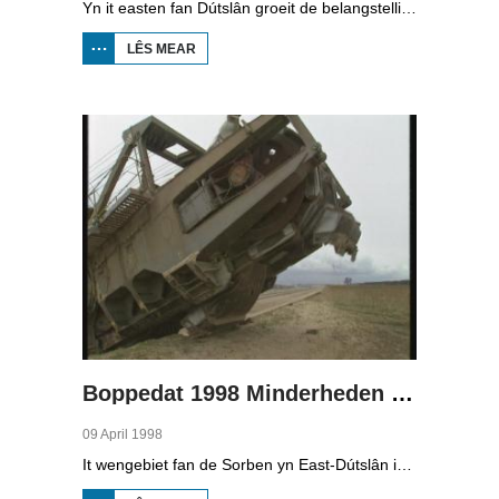
Yn it easten fan Dútslân groeit de belangstelling foar de folklore en tradysjes fan de Sorbyske minderheid. De Sorben binne in Slavysk folk fan 60.000 minsken yn de dielsteaten Brandenburg en Saksen yn de eardere DDR. Hoewol't de belangstelling foar de kultuer grut is, giet it net goed mei de Sorbyske taal. Yn Brandenburg bygelyks, wurdt de taal allinnich noch mar praat troch minsken fan 60 jier en âlder. In folslein Sorbysktalige Kindergarten moat der feroaring yn bringe.
LÊS MEAR
OER
BOPPEDAT
1998
MINDERHEDEN
YN DÚTSLÂN 3
Boppedat 1998 Minderheden yn Dútslân 4
09 April 1998
It wengebiet fan de Sorben yn East-Dútslân is foar in part fernield troch de brúnkoalyndustry. Yn de kommunistyske tiid binne der 79 Sorbyske doarpen ôfgroeven foar de brúnkoalwinning. En ek no wurdt der, foar it earst sûnt de Dútske werieniging, in doarpke bedrige. Brúnkoalbedriuw Laubach wol oer in pear jier it doarp Horno slope en ôfgrave, mar de bewenners fersette harren út alle macht.