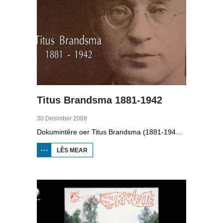
Titus Brandsma 1881-1942
30 Desimber 2008
Dokumintêre oer Titus Brandsma (1881-1942). Hy wie pater by de karmeliten, heechlearaar, publisist en fersetsstrider. Hy waard ombrocht yn in konsintraasjekamp. Gryt van Duinen prate û.o. mei Ton Crijnen dy't in boek oer Titus Brandsma skreau. Yn 2022 waard Brandsma hillich ferklearre.
LÊS MEAR
OER TITUS
BRANDSMA
1881-1942