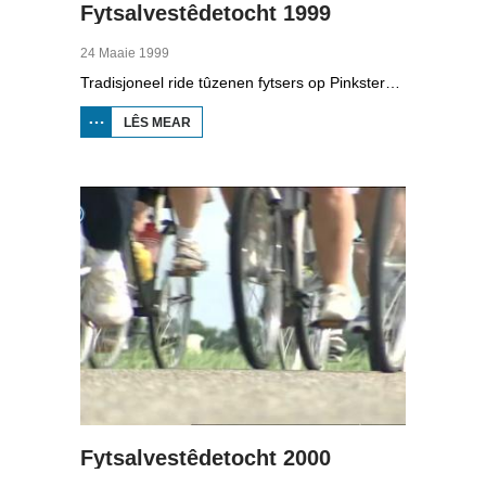
Fytsalvestêdetocht 1999
24 Maaie 1999
Tradisjoneel ride tûzenen fytsers op Pinkstermoandei de Fytsalvestêdetocht. De edysje fan 1999.
LÊS MEAR
OER
FYTSALVESTÊDETOCHT
1999
Fytsalvestêdetocht 2000