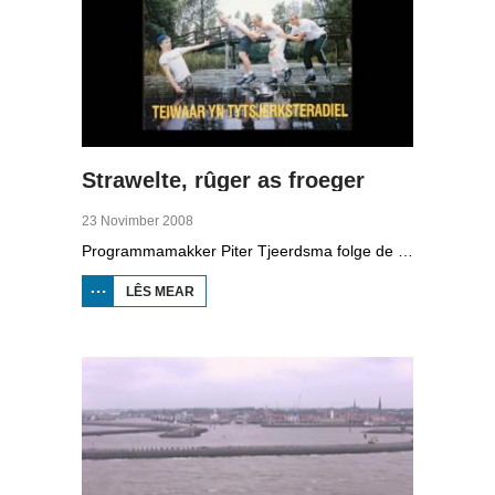
Strawelte, rûger as froeger
23 Novimber 2008
Programmamakker Piter Tjeerdsma folge de willepunkband Strawelte by de tariedings foar harren reunykonserten yn 2008. Ek mei histoaryske bylden fan optredens yn Litouwen yn 1989 en it ôfskiedskonsert yn Bûtenpost yn 1990.
LÊS MEAR
OER
STRAWELTE,
RÛGER AS
FROEGER