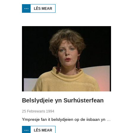
LÊS MEAR
OER HJOED:
ALDE
FEANEN-
TOCHT YN
EARNEWÂLD
Belslydjeie yn Surhústerfean
25 Febrewaris 1994
Ympresje fan it belslydjeien op de iisbaan yn Surhústerfean. Hoewol't it teiwaar wie, stienen 21 sliden oan de start.
LÊS MEAR
OER