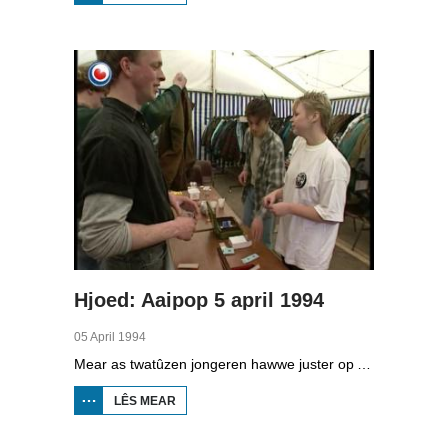
BELSLYDJEIE YN
SURHÚSTERFEAN
Hjoed: Aaipop 5 april 1994
05 April 1994
Mear as twatûzen jongeren hawwe juster op Aaipop west. Dat binne wer in pear hûndert mear as ferline jier. De organisaasje fan dit grutte peaskepopfestival yn Nijlân neamt de achtste edysje in sukses.
LÊS MEAR
OER
HJOED:
AAIPOP
5 APRIL