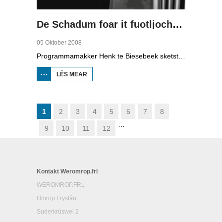
De Schadum foar it fuotljocht: Havank
05 Oktober 2008
Programmamakker Henk te Biesebeek sketst yn dizze dokumintêre út 2008 in portret fan detektiveskriuwer Havank, dy't yn 1904 berne waard yn Ljouwert as Hans van der Kallen. Syn boeken yn de Zwarte Beertjes-sery, mei De Schaduw as haadpersoan, wiene in grut sukses. Nei syn dea yn 1964 hat skriuwer/sjoernalist Pieter Terpstra syn skriuwen oernaam en trochset, sa binne der noch 24 boekjes útbrocht. Dêrnei wie it dien, it ferkocht net mear, it wie te wollich en te âlderwetsk. Utjouwerij Bruna hie it idee om De Schaduw noch in kear ta libben te bringen yn in nij boek.
LÊS MEAR
OER DE
SCHADUM
FOAR IT
FUOTLJOCHT:
HAVANK
1
2
3
4
5
6
7
8
…
9
10
11
12
Kontakt Weromrop.frl
WEROMROP.FRL
Omrop Fryslân
Suderkrúswei 2