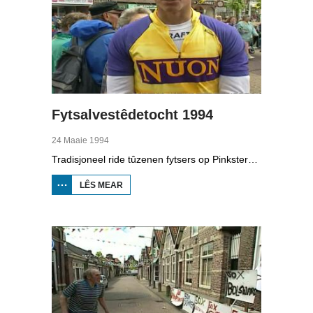
Fytsalvestêdetocht 1994
24 Maaie 1994
Tradisjoneel ride tûzenen fytsers op Pinkstermoandei de Fytsalvestêdetocht. Yn Boppedat sjogge we hoe't de tocht fan 1994 gie.
LÊS MEAR
OER
FYTSALVESTÊDETOCHT
1994