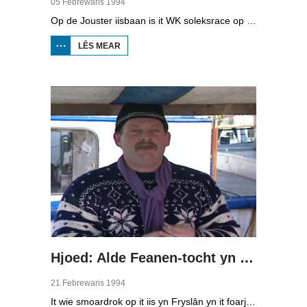
05 Febrewaris 1994
Op de Jouster iisbaan is it WK soleksrace op iis. Tritich dielnimmers, lid fan de klup AOW (Altijd Onder Weg) dogge mei oan de wedstriid. Wille is belangriker as winne. It giet net sa hurd, want it iis is sa glêd dat de bestjoerders mei de fuotten remje moatte.
LÊS MEAR
OER
SOLEKSRACE
OP IIS OP DE
JOUWER
Hjoed: Alde Feanen-tocht yn Earnewâld
21 Febrewaris 1994
It wie smoardrok op it iis yn Fryslân yn it foarjier fan 1994. Toertochten waarden drok besocht troch riders dy’t fan it iis genietsje woene. Sa ek de Alde Feanen-tocht yn Earnewâld. De organisaasje ferwachte tsientûzen reedriders, mar der kamen folle mear…