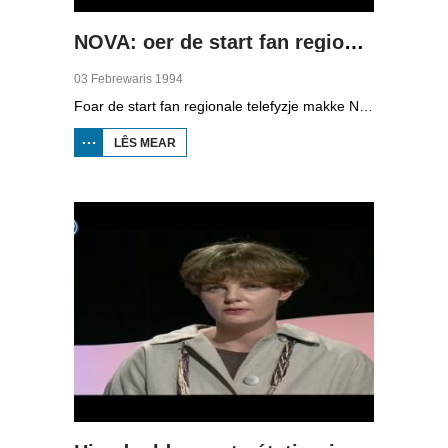
NOVA: oer de start fan regionale telefyzje
03 Febrewaris 1994
Foar de start fan regionale telefyzje makke NOVA, it aktualiteiteprogramma fan de NOS, dêr in reportaazje oer. De ferslachjouwer, dy't him ôffreget oft der wol genôch nijs wêze sil yn Fryslân om alle dagen in programma te meitsjen, sjocht achter de skermen by de redaksjegearkomsten, en giet mei Gerard van der Veer op paad dy't in item makket oer Houtigehage dat gjin sporthal krijt. Fierder binne bylden te sjen fan de redaksje, de montaazje, it oefenjen fan de útstjoering en de rezjyromte. Friezen om utens Heinze Bakker en Pia Dijkstra fertelle beide hoe't se der tsjin oan sjogge.
LÊS MEAR
OER NOVA:
OER DE
START FAN
REGIONALE
TELEFYZJE