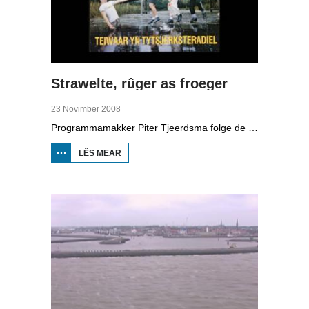
Strawelte, rûger as froeger
23 Novimber 2008
Programmamakker Piter Tjeerdsma folge de willepunkband Strawelte by de tariedings foar harren reunykonserten yn 2008. Ek mei histoaryske bylden fan optredens yn Litouwen yn 1989 en it ôfskiedskonsert yn Bûtenpost yn 1990.
LÊS MEAR
OER
STRAWELTE,
RÛGER AS
FROEGER