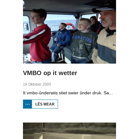
VMBO op it wetter
16 Oktober 2005
It vmbo-ûnderwiis stiet swier ûnder druk. Sawat 15 persint fan alle learlingen ferlit de skoalle sûnder diploma. Dochs binne der ek skoallen der't it oars is, lykas de Maritime Akademy yn Harns. Omrop Fryslân folge learlingen Ynse Leenstra, Jan Steenstra, Jard Jissink en Marjoke van Es 24 oeren lang.
LÊS MEAR
OER
VMBO
OP IT
WETTER