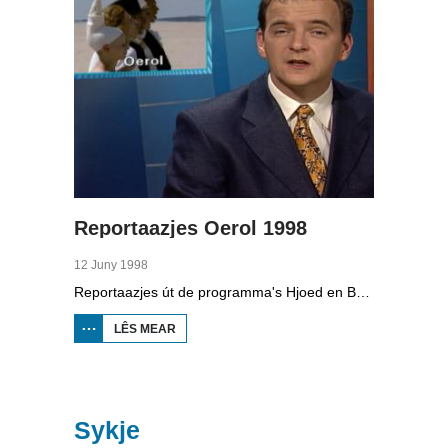
Reportaazjes Oerol 1998
12 Juny 1998
Reportaazjes út de programma's Hjoed en Boppedat oer it festival Oerol 1998 op Skylge. 12/6: Lange wachttiden foar in plakje op de boat nei Skylge. 15/6: In ympresje fan de foarstellings 'Sevenup' fan Suver Nuver en Growing up in public, 'Onder delos' fan de Muzen en 'Zeeruis' fan theater Bleue. 17/6: In ympresje fan de minsken achter de skermen dy't foar de organisaasje fan Oerol soargje. 19/6: Oerol makket in grutte groei troch. De wachtrijen foar de kaartferkeap nimme ta. 22/6: Tûzenen taskôgers by it slotspektakel fan de Frânske fjoerwurkgroep Ephemere.
LÊS MEAR
OER
REPORTAAZJES
OEROL 1998
Sykje