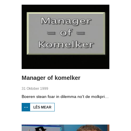
Manager of komelker
31 Oktober 1999
Boeren stean foar in dilemma no't de molkprizen leger binne, se moatte mear melke mar de nije mestwet skriuwt krekt minder kij de hektare foar. Moatte se ynvestearje of goedkeaper produsearje? Yn dit programma sjogge we twa typen boeren: de manager en de komelker. Rinse Strikwerda hat goed buorke en wennet yn Switserlân. As hobby hat er in modern en effisjint melkfeebedriuw yn Wytmarsum mei 700 kij en de allernijste technyske helpmiddels. Rudie Abma hat mei syn frou Niesje 40 kij yn Nijhuzum. Hy hat net it nijste fan it nijste, de kij binne heal om heal bûten yn de saneamde iepenfrontstâl.
LÊS MEAR
OER
MANAGER
OF
KOMELKER