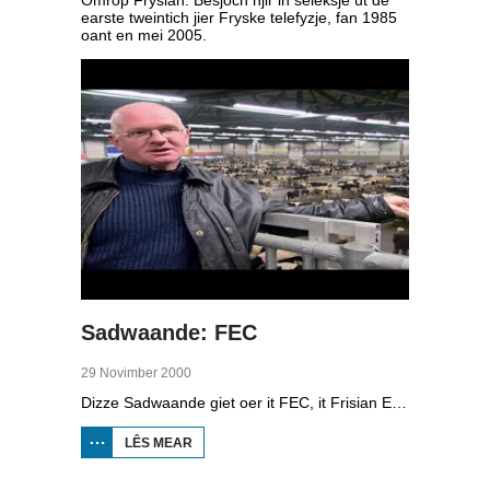
earste tweintich jier Fryske telefyzje, fan 1985
oant en mei 2005.
Sadwaande: FEC
29 Novimber 2000
Dizze Sadwaande giet oer it FEC, it Frisian Expo Centre yn Ljouwert. De hallen binne mei elkoar 30.000 kante meter grut en binne bekend fan de feemerk, beurzen en de start fan de Alvestêdetocht. We hearre wat der allegear bart yn de hallen, prate mei de buorfrou en sjogge werom op de brân. Ek feekeaplju komme oan it wurd en de merkmaster fertelt wat syn wurk ynhâldt. Prinses op learzens betinkt wêr't de letters FEC foar stean kinne.
LÊS MEAR
OER
SADWAANDE:
FEC