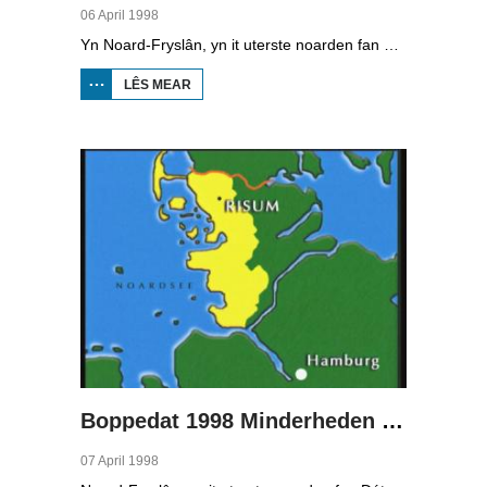
06 April 1998
Yn Noard-Fryslân, yn it uterste noarden fan Dútslân, prate sawat 8000 minsken Frasch. Dy taal is famylje fan ús Frysk. Om't de groep Frasch-praters sa lyts is, is it foar harren in toer om ek in partner foar it libben te finen dy't ek Frasch praat. Sa komt it dat der op it fêstelân fan Noard-Fryslân noch mar in pear famyljes binne dêr't de man, de frou en de bern allegear Frasch prate. Ferslachjouwer Onno Falkena wie yn it ramt fan it Dútsk-Nederlânske sjoernalistenstipendium twa moannen yn Dútslân en ek in pear wike yn Noard-Fryslân.
LÊS MEAR
OER
BOPPEDAT
1998
MINDERHEDEN
YN DÚTSLÂN 1
Boppedat 1998 Minderheden yn Dútslân 2
07 April 1998