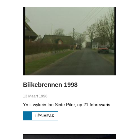
MINDERHEDEN
YN DÚTSLÂN 4
Biikebrennen 1998
13 Maart 1998
Yn it wykein fan Sinte Piter, op 21 febrewaris 1998, begroete de Noard-Friezen alle jierren de maitiid mei tsientallen grutte fjoeren. Se neame it 'biikebrennen' en it is it wichtichste Noard-Fryske feest. De Noard-Fryske taal dy't yn Sleeswijk-Holstein troch tsientûzen minsken praat wurdt, spilet in wichtige rol by it biikebrennen.
LÊS MEAR
OER
BIIKEBRENNEN
1998