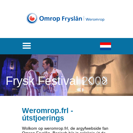
Frysk Festival 2008
Weromrop.frl -
útstjoerings
Wolkom op weromrop.frl, de argyfwebside fan
Omrop Fryslân. Besjoch hjir in seleksje út de