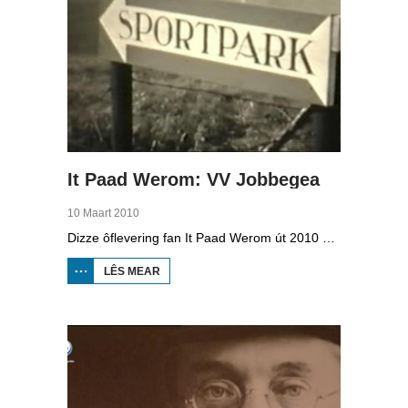
It Paad Werom: VV Jobbegea
10 Maart 2010
Dizze ôflevering fan It Paad Werom út 2010 giet oer VV Jobbegea yn de sechtiger jierren. Dan steane der in pear mannen op it fjild dy't krekt eefkes mear kinne as in oar, om't se altyd, mar dan ek altyd oan it baltsjetraapjen binne. Se reitsje sa opinoar ynspile dat se inoar mei de eagen ticht strakke ballen taspylje kinne. Dat docht fertuten: begjin jierren sechtich hat Jobbegea it bêste sneinsfuotbalteam fan Fryslân, dat spilet op it nivo wat no de haadklasse is.
LÊS MEAR
OER IT
PAAD
WEROM:
VV
JOBBEGEA