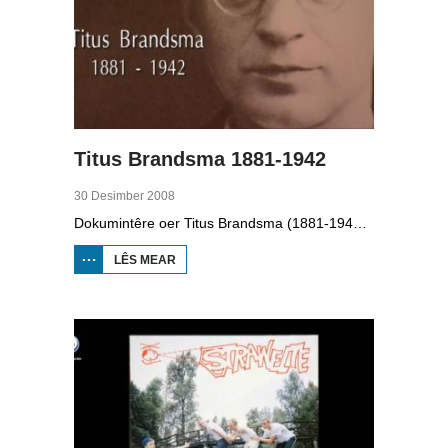
Titus Brandsma 1881-1942
30 Desimber 2008
Dokumintêre oer Titus Brandsma (1881-1942). Hy wie pater by de karmeliten, heechlearaar, publisist en fersetsstrider. Hy waard ombrocht yn in konsintraasjekamp. Gryt van Duinen prate û.o. mei Ton Crijnen dy't in boek oer Titus Brandsma skreau. Yn 2022 waard Brandsma hillich ferklearre.
LÊS MEAR
OER TITUS
BRANDSMA
1881-1942