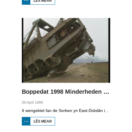
LÊS MEAR
OER
BOPPEDAT
1998
MINDERHEDEN
YN DÚTSLÂN 3
Boppedat 1998 Minderheden yn Dútslân 4
09 April 1998
It wengebiet fan de Sorben yn East-Dútslân is foar in part fernield troch de brúnkoalyndustry. Yn de kommunistyske tiid binne der 79 Sorbyske doarpen ôfgroeven foar de brúnkoalwinning. En ek no wurdt der, foar it earst sûnt de Dútske werieniging, in doarpke bedrige. Brúnkoalbedriuw Laubach wol oer in pear jier it doarp Horno slope en ôfgrave, mar de bewenners fersette harren út alle macht.
LÊS MEAR
OER
BOPPEDAT
1998