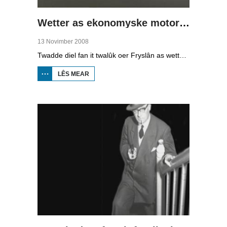
Wetter as ekonomyske motor (2)
13 Novimber 2008
Twadde diel fan it twalûk oer Fryslân as wetterprovinsje. Yn dizze ôflevering: nije technology om wetter te suverjen, en hoe't je dêr in ekonomysk model fan meitsje, dat wol sizze, jild mei fertsjinje kinne.
LÊS MEAR
OER WETTER
AS
EKONOMYSKE
MOTOR (2)