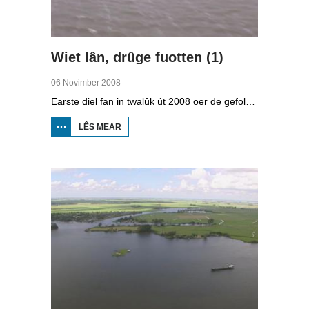
Wiet lân, drûge fuotten (1)
06 Novimber 2008
Earste diel fan in twalûk út 2008 oer de gefolgen fan de klimaatferoarings. Wat is nedich om yn Fryslân ek yn de takomst drûge fuotten te hâlden? Hoefolle moatte de seediken ferhege wurde en wat is nedich om de Fryske boezem 'klimaatproof' te meitsjen?
LÊS MEAR
OER
WIET
LÂN,
DRÛGE
FUOTTEN
(1)