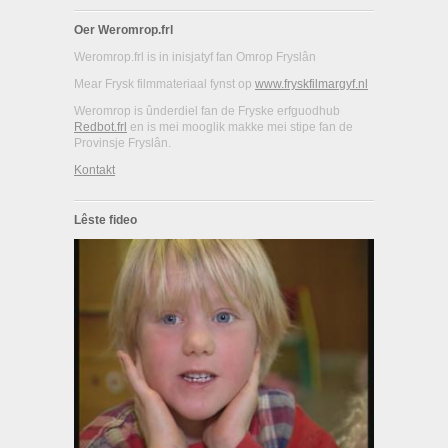
Oer Weromrop.frl
Weromrop.frl is in inisjatyf fan Omrop Fryslân
Mear Frysk filmmateriaal fynst op
www.fryskfilmargyf.nl
Weromrop is ûnderdiel fan de Fryske erfguodhub
Redbot.frl
en is mei mooglik makke mei stipe fan de
Provinsje Fryslân.
Kontakt
Lêste fideo