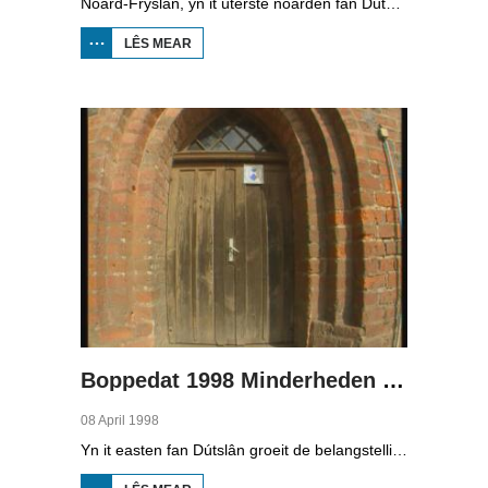
Noard-Fryslân, yn it uterste noarden fan Dútslân, is bysûnder ryk oan talen. Njonken Dúts en ferskate farianten fan ús Frysk, wurdt der ek noch Deensk sprutsen en Plat-Dútsk. In soad Noard-Friezen behearskje de talen dy't yn de streek sprutsen wurde, sels al binne se noch mar fiif jier âld...
LÊS MEAR
OER
BOPPEDAT
1998
MINDERHEDEN
YN DÚTSLÂN 2
Boppedat 1998 Minderheden yn Dútslân 3
08 April 1998
Yn it easten fan Dútslân groeit de belangstelling foar de folklore en tradysjes fan de Sorbyske minderheid. De Sorben binne in Slavysk folk fan 60.000 minsken yn de dielsteaten Brandenburg en Saksen yn de eardere DDR. Hoewol't de belangstelling foar de kultuer grut is, giet it net goed mei de Sorbyske taal. Yn Brandenburg bygelyks, wurdt de taal allinnich noch mar praat troch minsken fan 60 jier en âlder. In folslein Sorbysktalige Kindergarten moat der feroaring yn bringe.