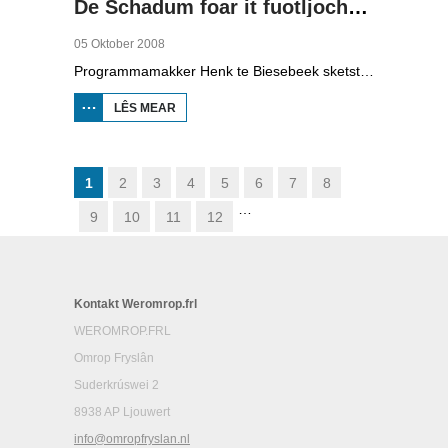
De Schadum foar it fuotljocht: Havank
05 Oktober 2008
Programmamakker Henk te Biesebeek sketst yn dizze dokumintêre út 2008 in portret fan detektiveskriuwer Havank, dy't yn 1904 berne waard yn Ljouwert as Hans van der Kallen. Syn boeken yn de Zwarte Beertjes-sery, mei De Schaduw as haadpersoan, wiene in grut sukses. Nei syn dea yn 1964 hat skriuwer/sjoernalist Pieter Terpstra syn skriuwen oernaam en trochset, sa binne der noch 24 boekjes útbrocht. Dêrnei wie it dien, it ferkocht net mear, it wie te wollich en te âlderwetsk. Utjouwerij Bruna hie it idee om De Schaduw noch in kear ta libben te bringen yn in nij boek.
LÊS MEAR
OER DE
SCHADUM
FOAR IT
FUOTLJOCHT:
HAVANK
1
2
3
4
5
6
7
8
…
9
10
11
12
Kontakt Weromrop.frl
WEROMROP.FRL
Omrop Fryslân
Suderkrúswei 2
8938 AP Ljouwert
info@omropfryslan.nl