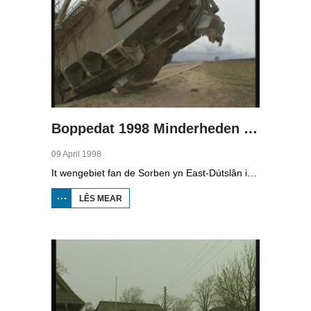
Boppedat 1998 Minderheden yn Dútslân 4
09 April 1998
It wengebiet fan de Sorben yn East-Dútslân is foar in part fernield troch de brúnkoalyndustry. Yn de kommunistyske tiid binne der 79 Sorbyske doarpen ôfgroeven foar de brúnkoalwinning. En ek no wurdt der, foar it earst sûnt de Dútske werieniging, in doarpke bedrige. Brúnkoalbedriuw Laubach wol oer in pear jier it doarp Horno slope en ôfgrave, mar de bewenners fersette harren út alle macht.
LÊS MEAR
OER
BOPPEDAT
1998
MINDERHEDEN
YN DÚTSLÂN 4