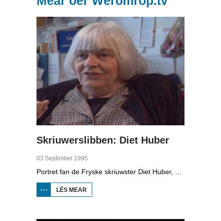
Mear oer Weromrop.tv
Skriuwerslibben: Diet Huber
03 Septimber 1995
Portret fan de Fryske skriuwster Diet Huber, bekend fan 'Tutte mei de linten', mei boartlike ferskes foar bern. Se fertelt oer har libben en wurk yn har flat yn Amsterdam. As jong bern wie se al fassinearre troch taal en klanken. Har heit prate Nederlânsk en har mem Frysk. Se gie nei de Kunstnijverheidsschool yn Amsterdam en skreau foar de Friese Koerier. Yn 1961 gie se mei har man (geolooch) en dochter nei Noard-Sweden te wenjen. Se fertelt iepen en libben oer har beroerte en depresje, mar ek oer har poppeteater.
LÊS MEAR
OER
SKRIUWERSLIBBEN:
DIET HUBER