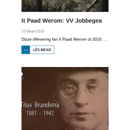
It Paad Werom: VV Jobbegea
10 Maart 2010
Dizze ôflevering fan It Paad Werom út 2010 giet oer VV Jobbegea yn de sechtiger jierren. Dan steane der in pear mannen op it fjild dy't krekt eefkes mear kinne as in oar, om't se altyd, mar dan ek altyd oan it baltsjetraapjen binne. Se reitsje sa opinoar ynspile dat se inoar mei de eagen ticht strakke ballen taspylje kinne. Dat docht fertuten: begjin jierren sechtich hat Jobbegea it bêste sneinsfuotbalteam fan Fryslân, dat spilet op it nivo wat no de haadklasse is.
LÊS MEAR
OER IT
PAAD
WEROM:
VV
JOBBEGEA