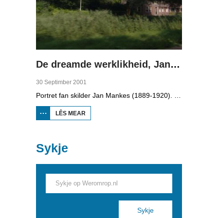
De dreamde werklikheid, Jan Mankes
30 Septimber 2001
Portret fan skilder Jan Mankes (1889-1920). Neffens galeryhâlder Thom Mercuur makke Mankes tiidleaze keunst. Yn 1909 kaam Mankes nei De Knipe. Syn omjouwing (syn neisten, de natuer en dieren) lei er fêst op tal fan skilderijen. Hy skildere 'de siel' fan dingen en minsken. In muoikesizzer fertelt oer syn libben en keunstkenners en skilder Pieter Pander fertelle oer syn wurk. Yn 1915 troude er mei Annie Zernike, de earste froulike dûmny yn Nederlân. Se krigen ien soan (Beint, 1918). Yn 1920 stoar Mankes oan tbc. Hy leit yn Eerbeek begroeven.
LÊS MEAR
OER DE
DREAMDE
WERKLIKHEID,
JAN MANKES
Sykje