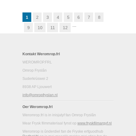
FOAR IT
FUOTLJOCHT:
HAVANK
1
2
3
4
5
6
7
8
…
9
10
11
12
Kontakt Weromrop.frl
WEROMROP.FRL
Omrop Fryslân
Suderkrúswei 2
8938 AP Ljouwert
info@omropfryslan.nl
Oer Weromrop.frl
Weromrop.frl is in inisjatyf fan Omrop Fryslân
Mear Frysk filmmateriaal fynst op
www.fryskfilmargyf.nl
Weromrop is ûnderdiel fan de Fryske erfguodhub