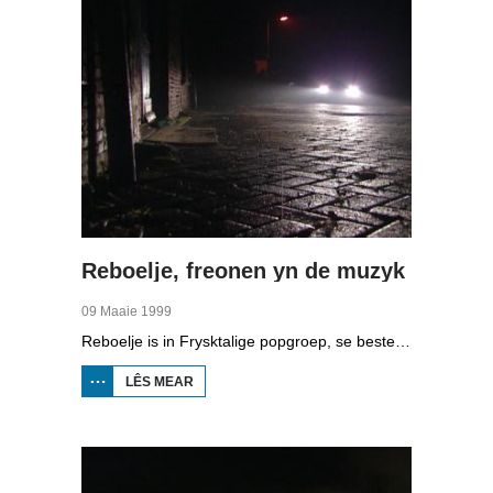
Reboelje, freonen yn de muzyk
09 Maaie 1999
Reboelje is in Frysktalige popgroep, se besteane sûnt 1987. Rommert Reitsma, Durk Hogendorp, Tsjerk Bootsma, Marius de Boer en Tiede Lanting fertelle oer it begjin en de muzyk. We sjogge tal fan optredens. Oaren komme oan it wurd oer de band lykas Eric Ennema, Beart Oosterhaven, Henk Westbroek en âld-manager Bert de Vries. De muzyk wurdt omskreaun as serieus en teatraal en de band siket ek nei nije mooglikheden om mei oare keunstfoarmen te wurkjen.
LÊS MEAR
OER
REBOELJE,
FREONEN
YN DE
MUZYK