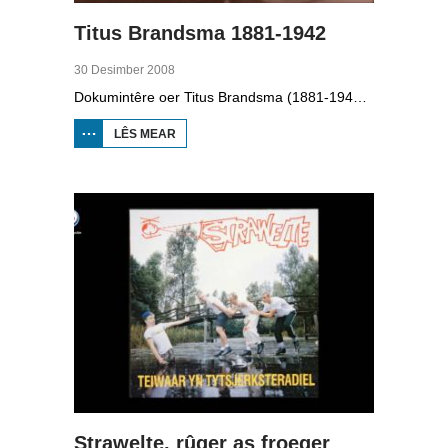
Titus Brandsma 1881-1942
30 Desimber 2008
Dokumintêre oer Titus Brandsma (1881-1942). Hy wie pater by de karmeliten, heechlearaar, publisist en fersetsstrider. Hy waard ombrocht yn in konsintraasjekamp. Gryt van Duinen prate û.o. mei Ton Crijnen dy't in boek oer Titus Brandsma skreau. Yn 2022 waard Brandsma hillich ferklearre.
LÊS MEAR
OER TITUS
BRANDSMA
1881-1942
Strawelte, rûger as froeger