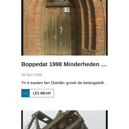
Boppedat 1998 Minderheden yn Dútslân 3
08 April 1998
Yn it easten fan Dútslân groeit de belangstelling foar de folklore en tradysjes fan de Sorbyske minderheid. De Sorben binne in Slavysk folk fan 60.000 minsken yn de dielsteaten Brandenburg en Saksen yn de eardere DDR. Hoewol't de belangstelling foar de kultuer grut is, giet it net goed mei de Sorbyske taal. Yn Brandenburg bygelyks, wurdt de taal allinnich noch mar praat troch minsken fan 60 jier en âlder. In folslein Sorbysktalige Kindergarten moat der feroaring yn bringe.
LÊS MEAR
OER
BOPPEDAT
1998
MINDERHEDEN
YN DÚTSLÂN 3