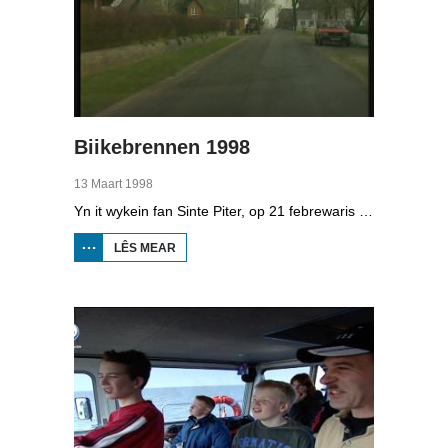
Biikebrennen 1998
13 Maart 1998
Yn it wykein fan Sinte Piter, op 21 febrewaris 1998, begroete de Noard-Friezen alle jierren de maitiid mei tsientallen grutte fjoeren. Se neame it 'biikebrennen' en it is it wichtichste Noard-Fryske feest. De Noard-Fryske taal dy't yn Sleeswijk-Holstein troch tsientûzen minsken praat wurdt, spilet in wichtige rol by it biikebrennen.
LÊS MEAR
OER
BIIKEBRENNEN
1998