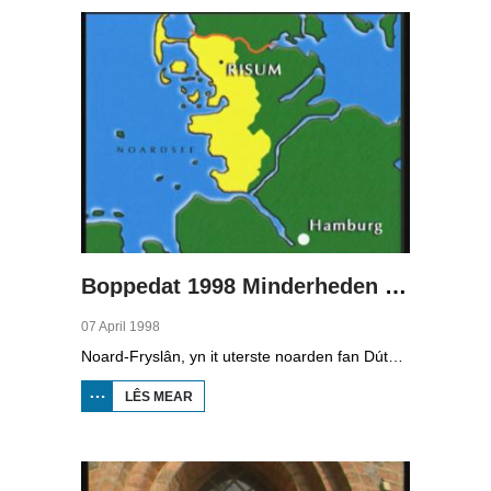
YN DÚTSLÂN 1
Boppedat 1998 Minderheden yn Dútslân 2
07 April 1998
Noard-Fryslân, yn it uterste noarden fan Dútslân, is bysûnder ryk oan talen. Njonken Dúts en ferskate farianten fan ús Frysk, wurdt der ek noch Deensk sprutsen en Plat-Dútsk. In soad Noard-Friezen behearskje de talen dy't yn de streek sprutsen wurde, sels al binne se noch mar fiif jier âld...
LÊS MEAR
OER
BOPPEDAT
1998
MINDERHEDEN
YN DÚTSLÂN 2