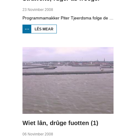
23 Novimber 2008
Programmamakker Piter Tjeerdsma folge de willepunkband Strawelte by de tariedings foar harren reunykonserten yn 2008. Ek mei histoaryske bylden fan optredens yn Litouwen yn 1989 en it ôfskiedskonsert yn Bûtenpost yn 1990.
LÊS MEAR
OER
STRAWELTE,
RÛGER AS
FROEGER
Wiet lân, drûge fuotten (1)
06 Novimber 2008