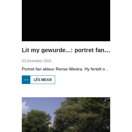
Lit my gewurde...: portret fan Rense Westra
03 Desimber 2000
Portret fan akteur Rense Westra. Hy fertelt oer syn alkoholisme, jierren by Tryater en syn bernejierren. We sjogge him oan it wurk by opnamen fan de telefyzjesearje Westenwind en by repetysjes fan amateurtoaniel. Westra spile ek yn films, De fûke en De Gouden Swipe fan regisseur Steven de Jong dy't ek oan it wurd komt.
LÊS MEAR
OER LIT MY
GEWURDE...:
PORTRET
FAN RENSE
WESTRA