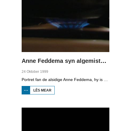
Anne Feddema syn algemistysk muzikaal kokentsje
24 Oktober 1999
Portret fan de alsidige Anne Feddema, hy is dichter en byldzjend keunstner. Yn syn wurk spilet muzyk in grutte rol. Hy fertelt oer syn libben en wurk. We sjogge him optreden yn Delfshaven en by Poetry International yn Rotterdam, op in keunstbeurs en yn syn stêd Ljouwert. It Liwwadders spilet ek in rol yn syn wurk.
LÊS MEAR
OER ANNE
FEDDEMA
SYN
ALGEMISTYSK
MUZIKAAL
KOKENTSJE