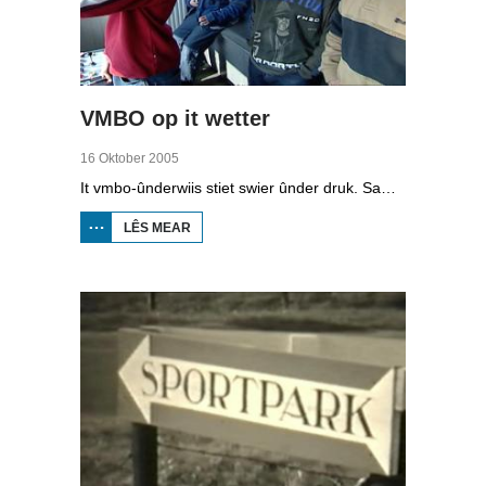
VMBO op it wetter
16 Oktober 2005
It vmbo-ûnderwiis stiet swier ûnder druk. Sawat 15 persint fan alle learlingen ferlit de skoalle sûnder diploma. Dochs binne der ek skoallen der't it oars is, lykas de Maritime Akademy yn Harns. Omrop Fryslân folge learlingen Ynse Leenstra, Jan Steenstra, Jard Jissink en Marjoke van Es 24 oeren lang.
LÊS MEAR
OER
VMBO
OP IT
WETTER