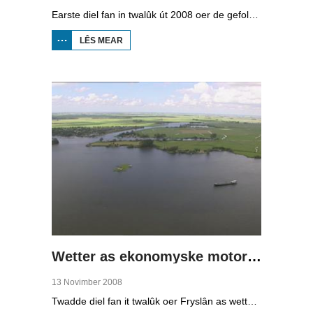
Earste diel fan in twalûk út 2008 oer de gefolgen fan de klimaatferoarings. Wat is nedich om yn Fryslân ek yn de takomst drûge fuotten te hâlden? Hoefolle moatte de seediken ferhege wurde en wat is nedich om de Fryske boezem 'klimaatproof' te meitsjen?
LÊS MEAR
OER
WIET
LÂN,
DRÛGE
FUOTTEN
(1)
Wetter as ekonomyske motor (2)
13 Novimber 2008
Twadde diel fan it twalûk oer Fryslân as wetterprovinsje. Yn dizze ôflevering: nije technology om wetter te suverjen, en hoe't je dêr in ekonomysk model fan meitsje, dat wol sizze, jild mei fertsjinje kinne.