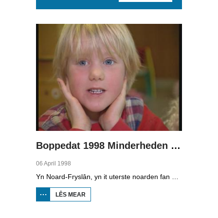
Pages
Boppedat 1998 Minderheden yn Dútslân 1
06 April 1998
Yn Noard-Fryslân, yn it uterste noarden fan Dútslân, prate sawat 8000 minsken Frasch. Dy taal is famylje fan ús Frysk. Om't de groep Frasch-praters sa lyts is, is it foar harren in toer om ek in partner foar it libben te finen dy't ek Frasch praat. Sa komt it dat der op it fêstelân fan Noard-Fryslân noch mar in pear famyljes binne dêr't de man, de frou en de bern allegear Frasch prate. Ferslachjouwer Onno Falkena wie yn it ramt fan it Dútsk-Nederlânske sjoernalistenstipendium twa moannen yn Dútslân en ek in pear wike yn Noard-Fryslân.
LÊS MEAR
OER
BOPPEDAT
1998
MINDERHEDEN