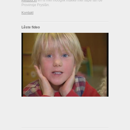
Redbot.frl
en is mei mooglik makke mei stipe fan de
Provinsje Fryslân.
Kontakt
Lêste fideo