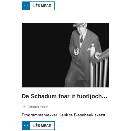
LÊS MEAR
OER WETTER
AS
EKONOMYSKE
MOTOR (2)
De Schadum foar it fuotljocht: Havank
05 Oktober 2008
Programmamakker Henk te Biesebeek sketst yn dizze dokumintêre út 2008 in portret fan detektiveskriuwer Havank, dy't yn 1904 berne waard yn Ljouwert as Hans van der Kallen. Syn boeken yn de Zwarte Beertjes-sery, mei De Schaduw as haadpersoan, wiene in grut sukses. Nei syn dea yn 1964 hat skriuwer/sjoernalist Pieter Terpstra syn skriuwen oernaam en trochset, sa binne der noch 24 boekjes útbrocht. Dêrnei wie it dien, it ferkocht net mear, it wie te wollich en te âlderwetsk. Utjouwerij Bruna hie it idee om De Schaduw noch in kear ta libben te bringen yn in nij boek.
LÊS MEAR
OER DE
SCHADUM