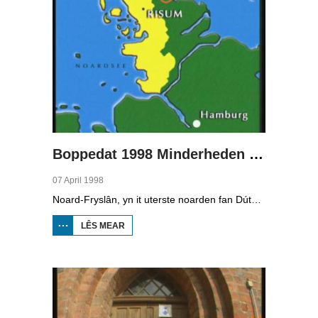
Boppedat 1998 Minderheden yn Dútslân 2
07 April 1998
Noard-Fryslân, yn it uterste noarden fan Dútslân, is bysûnder ryk oan talen. Njonken Dúts en ferskate farianten fan ús Frysk, wurdt der ek noch Deensk sprutsen en Plat-Dútsk. In soad Noard-Friezen behearskje de talen dy't yn de streek sprutsen wurde, sels al binne se noch mar fiif jier âld...
LÊS MEAR
OER
BOPPEDAT
1998
MINDERHEDEN
YN DÚTSLÂN 2