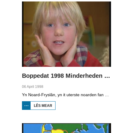
Pages
Boppedat 1998 Minderheden yn Dútslân 1
06 April 1998
Yn Noard-Fryslân, yn it uterste noarden fan Dútslân, prate sawat 8000 minsken Frasch. Dy taal is famylje fan ús Frysk. Om't de groep Frasch-praters sa lyts is, is it foar harren in toer om ek in partner foar it libben te finen dy't ek Frasch praat. Sa komt it dat der op it fêstelân fan Noard-Fryslân noch mar in pear famyljes binne dêr't de man, de frou en de bern allegear Frasch prate. Ferslachjouwer Onno Falkena wie yn it ramt fan it Dútsk-Nederlânske sjoernalistenstipendium twa moannen yn Dútslân en ek in pear wike yn Noard-Fryslân.
LÊS MEAR
OER
BOPPEDAT
1998
MINDERHEDEN
YN DÚTSLÂN 1