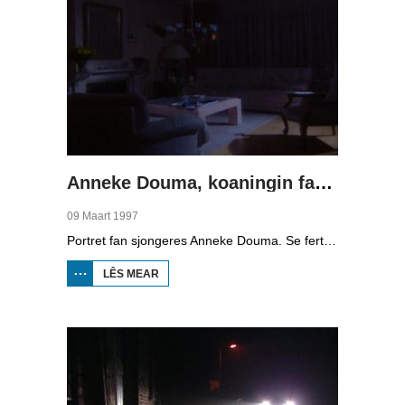
Anneke Douma, koaningin fan it Fryske liet
09 Maart 1997
Portret fan sjongeres Anneke Douma. Se fertelt wat sjongen foar har betsjut en hoe't se begûn is. We folgje har ûnderweis nei ferskate optredens dêr't se altyd in feestje fan wit te meitsjen mei har wrâldferneamde hit Bonkefeart. We sjogge har oan it wurk mei sjonger Piter Wilkens en yn de studio, by in optreden mei kabaretier Teake van der Meer en by sykhelcoach Ina Buisman.
LÊS MEAR
OER
ANNEKE
DOUMA,
KOANINGIN
FAN IT
FRYSKE
LIET