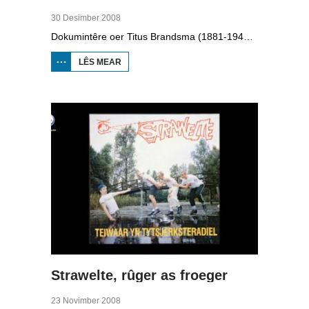
30 Desimber 2008
Dokumintêre oer Titus Brandsma (1881-1942). Hy wie pater by de karmeliten, heechlearaar, publisist en fersetsstrider. Hy waard ombrocht yn in konsintraasjekamp. Gryt van Duinen prate û.o. mei Ton Crijnen dy't in boek oer Titus Brandsma skreau. Yn 2022 waard Brandsma hillich ferklearre.
LÊS MEAR
OER TITUS
BRANDSMA
1881-1942
Strawelte, rûger as froeger
23 Novimber 2008