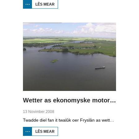
LÊS MEAR
OER
WIET
LÂN,
DRÛGE
FUOTTEN
(1)
Wetter as ekonomyske motor (2)
13 Novimber 2008
Twadde diel fan it twalûk oer Fryslân as wetterprovinsje. Yn dizze ôflevering: nije technology om wetter te suverjen, en hoe't je dêr in ekonomysk model fan meitsje, dat wol sizze, jild mei fertsjinje kinne.
LÊS MEAR
OER WETTER
AS