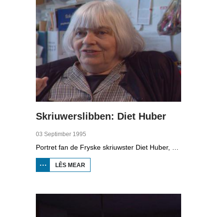
Skriuwerslibben: Diet Huber
03 Septimber 1995
Portret fan de Fryske skriuwster Diet Huber, bekend fan 'Tutte mei de linten', mei boartlike ferskes foar bern. Se fertelt oer har libben en wurk yn har flat yn Amsterdam. As jong bern wie se al fassinearre troch taal en klanken. Har heit prate Nederlânsk en har mem Frysk. Se gie nei de Kunstnijverheidsschool yn Amsterdam en skreau foar de Friese Koerier. Yn 1961 gie se mei har man (geolooch) en dochter nei Noard-Sweden te wenjen. Se fertelt iepen en libben oer har beroerte en depresje, mar ek oer har poppeteater.
LÊS MEAR
OER
SKRIUWERSLIBBEN:
DIET HUBER