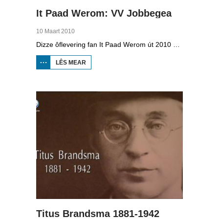
It Paad Werom: VV Jobbegea
10 Maart 2010
Dizze ôflevering fan It Paad Werom út 2010 giet oer VV Jobbegea yn de sechtiger jierren. Dan steane der in pear mannen op it fjild dy't krekt eefkes mear kinne as in oar, om't se altyd, mar dan ek altyd oan it baltsjetraapjen binne. Se reitsje sa opinoar ynspile dat se inoar mei de eagen ticht strakke ballen taspylje kinne. Dat docht fertuten: begjin jierren sechtich hat Jobbegea it bêste sneinsfuotbalteam fan Fryslân, dat spilet op it nivo wat no de haadklasse is.
LÊS MEAR
OER IT
PAAD
WEROM:
VV
JOBBEGEA
Titus Brandsma 1881-1942