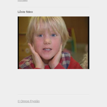
Lêste fideo
© Omrop Fryslân