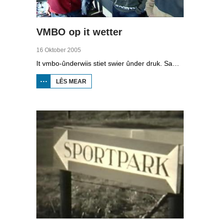
VMBO op it wetter
16 Oktober 2005
It vmbo-ûnderwiis stiet swier ûnder druk. Sawat 15 persint fan alle learlingen ferlit de skoalle sûnder diploma. Dochs binne der ek skoallen der't it oars is, lykas de Maritime Akademy yn Harns. Omrop Fryslân folge learlingen Ynse Leenstra, Jan Steenstra, Jard Jissink en Marjoke van Es 24 oeren lang.
LÊS MEAR
OER
VMBO
OP IT
WETTER