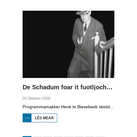
EKONOMYSKE
MOTOR (2)
De Schadum foar it fuotljocht: Havank
05 Oktober 2008
Programmamakker Henk te Biesebeek sketst yn dizze dokumintêre út 2008 in portret fan detektiveskriuwer Havank, dy't yn 1904 berne waard yn Ljouwert as Hans van der Kallen. Syn boeken yn de Zwarte Beertjes-sery, mei De Schaduw as haadpersoan, wiene in grut sukses. Nei syn dea yn 1964 hat skriuwer/sjoernalist Pieter Terpstra syn skriuwen oernaam en trochset, sa binne der noch 24 boekjes útbrocht. Dêrnei wie it dien, it ferkocht net mear, it wie te wollich en te âlderwetsk. Utjouwerij Bruna hie it idee om De Schaduw noch in kear ta libben te bringen yn in nij boek.
LÊS MEAR
OER DE
SCHADUM
FOAR IT
FUOTLJOCHT:
HAVANK