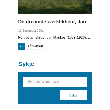
De dreamde werklikheid, Jan Mankes
30 Septimber 2001
Portret fan skilder Jan Mankes (1889-1920). Neffens galeryhâlder Thom Mercuur makke Mankes tiidleaze keunst. Yn 1909 kaam Mankes nei De Knipe. Syn omjouwing (syn neisten, de natuer en dieren) lei er fêst op tal fan skilderijen. Hy skildere 'de siel' fan dingen en minsken. In muoikesizzer fertelt oer syn libben en keunstkenners en skilder Pieter Pander fertelle oer syn wurk. Yn 1915 troude er mei Annie Zernike, de earste froulike dûmny yn Nederlân. Se krigen ien soan (Beint, 1918). Yn 1920 stoar Mankes oan tbc. Hy leit yn Eerbeek begroeven.
LÊS MEAR
OER DE
DREAMDE
WERKLIKHEID,
JAN MANKES
Sykje