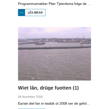
Programmamakker Piter Tjeerdsma folge de willepunkband Strawelte by de tariedings foar harren reunykonserten yn 2008. Ek mei histoaryske bylden fan optredens yn Litouwen yn 1989 en it ôfskiedskonsert yn Bûtenpost yn 1990.
LÊS MEAR
OER
STRAWELTE,
RÛGER AS
FROEGER
Wiet lân, drûge fuotten (1)
06 Novimber 2008
Earste diel fan in twalûk út 2008 oer de gefolgen fan de klimaatferoarings. Wat is nedich om yn Fryslân ek yn de takomst drûge fuotten te hâlden? Hoefolle moatte de seediken ferhege wurde en wat is nedich om de Fryske boezem 'klimaatproof' te meitsjen?