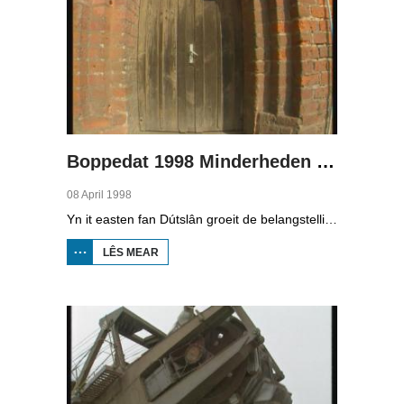
Boppedat 1998 Minderheden yn Dútslân 3
08 April 1998
Yn it easten fan Dútslân groeit de belangstelling foar de folklore en tradysjes fan de Sorbyske minderheid. De Sorben binne in Slavysk folk fan 60.000 minsken yn de dielsteaten Brandenburg en Saksen yn de eardere DDR. Hoewol't de belangstelling foar de kultuer grut is, giet it net goed mei de Sorbyske taal. Yn Brandenburg bygelyks, wurdt de taal allinnich noch mar praat troch minsken fan 60 jier en âlder. In folslein Sorbysktalige Kindergarten moat der feroaring yn bringe.
LÊS MEAR
OER
BOPPEDAT
1998
MINDERHEDEN
YN DÚTSLÂN 3