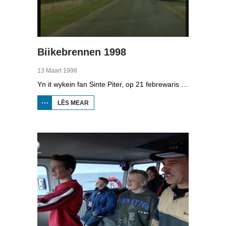
Biikebrennen 1998
13 Maart 1998
Yn it wykein fan Sinte Piter, op 21 febrewaris 1998, begroete de Noard-Friezen alle jierren de maitiid mei tsientallen grutte fjoeren. Se neame it 'biikebrennen' en it is it wichtichste Noard-Fryske feest. De Noard-Fryske taal dy't yn Sleeswijk-Holstein troch tsientûzen minsken praat wurdt, spilet in wichtige rol by it biikebrennen.
LÊS MEAR
OER
BIIKEBRENNEN
1998