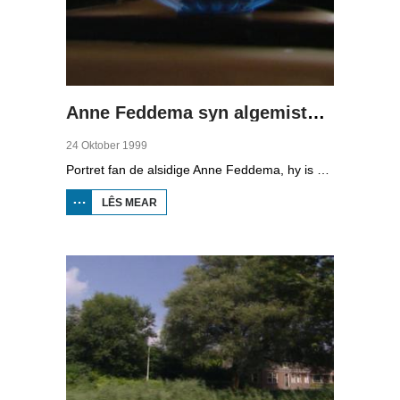
Anne Feddema syn algemistysk muzikaal kokentsje
24 Oktober 1999
Portret fan de alsidige Anne Feddema, hy is dichter en byldzjend keunstner. Yn syn wurk spilet muzyk in grutte rol. Hy fertelt oer syn libben en wurk. We sjogge him optreden yn Delfshaven en by Poetry International yn Rotterdam, op in keunstbeurs en yn syn stêd Ljouwert. It Liwwadders spilet ek in rol yn syn wurk.
LÊS MEAR
OER ANNE
FEDDEMA
SYN
ALGEMISTYSK
MUZIKAAL
KOKENTSJE