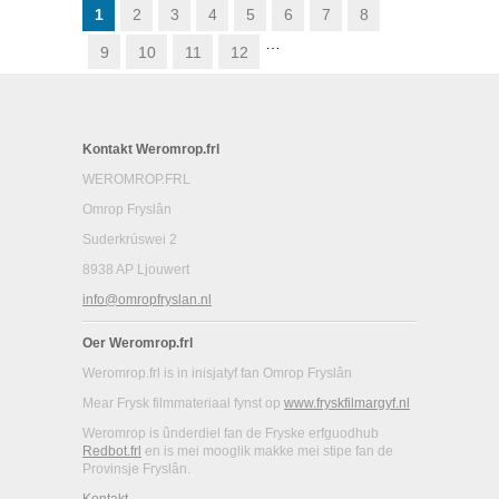
1
2
3
4
5
6
7
8
…
9
10
11
12
Kontakt Weromrop.frl
WEROMROP.FRL
Omrop Fryslân
Suderkrúswei 2
8938 AP Ljouwert
info@omropfryslan.nl
Oer Weromrop.frl
Weromrop.frl is in inisjatyf fan Omrop Fryslân
Mear Frysk filmmateriaal fynst op
www.fryskfilmargyf.nl
Weromrop is ûnderdiel fan de Fryske erfguodhub
Redbot.frl
en is mei mooglik makke mei stipe fan de
Provinsje Fryslân.
Kontakt