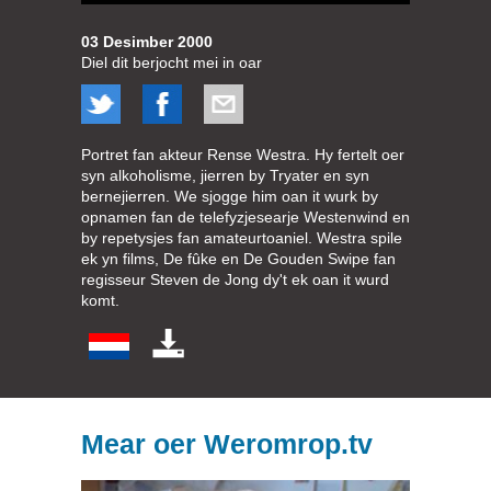
03 Desimber 2000
Diel dit berjocht mei in oar
Portret fan akteur Rense Westra. Hy fertelt oer
syn alkoholisme, jierren by Tryater en syn
bernejierren. We sjogge him oan it wurk by
opnamen fan de telefyzjesearje Westenwind en
by repetysjes fan amateurtoaniel. Westra spile
ek yn films, De fûke en De Gouden Swipe fan
regisseur Steven de Jong dy't ek oan it wurd
komt.
Mear oer Weromrop.tv