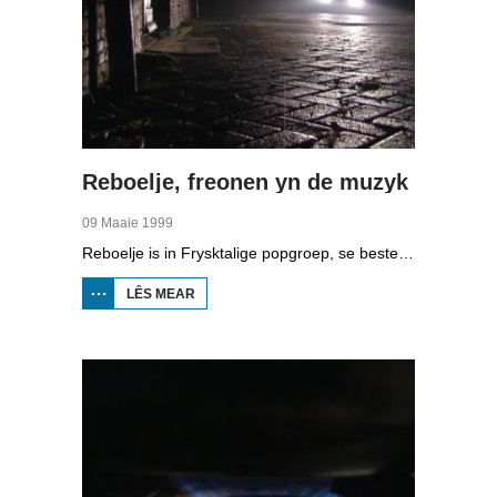
Reboelje, freonen yn de muzyk
09 Maaie 1999
Reboelje is in Frysktalige popgroep, se besteane sûnt 1987. Rommert Reitsma, Durk Hogendorp, Tsjerk Bootsma, Marius de Boer en Tiede Lanting fertelle oer it begjin en de muzyk. We sjogge tal fan optredens. Oaren komme oan it wurd oer de band lykas Eric Ennema, Beart Oosterhaven, Henk Westbroek en âld-manager Bert de Vries. De muzyk wurdt omskreaun as serieus en teatraal en de band siket ek nei nije mooglikheden om mei oare keunstfoarmen te wurkjen.
LÊS MEAR
OER
REBOELJE,
FREONEN
YN DE
MUZYK