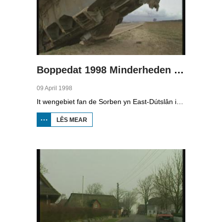
Boppedat 1998 Minderheden yn Dútslân 4
09 April 1998
It wengebiet fan de Sorben yn East-Dútslân is foar in part fernield troch de brúnkoalyndustry. Yn de kommunistyske tiid binne der 79 Sorbyske doarpen ôfgroeven foar de brúnkoalwinning. En ek no wurdt der, foar it earst sûnt de Dútske werieniging, in doarpke bedrige. Brúnkoalbedriuw Laubach wol oer in pear jier it doarp Horno slope en ôfgrave, mar de bewenners fersette harren út alle macht.
LÊS MEAR
OER
BOPPEDAT
1998
MINDERHEDEN
YN DÚTSLÂN 4