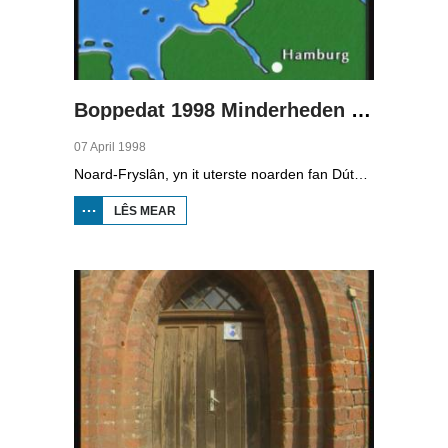
Boppedat 1998 Minderheden yn Dútslân 2
07 April 1998
Noard-Fryslân, yn it uterste noarden fan Dútslân, is bysûnder ryk oan talen. Njonken Dúts en ferskate farianten fan ús Frysk, wurdt der ek noch Deensk sprutsen en Plat-Dútsk. In soad Noard-Friezen behearskje de talen dy't yn de streek sprutsen wurde, sels al binne se noch mar fiif jier âld...
LÊS MEAR
OER
BOPPEDAT
1998
MINDERHEDEN
YN DÚTSLÂN 2