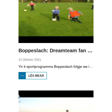
Boppeslach: Dreamteam fan 'e Greiden, diel 2
15 Oktober 2001
Yn it sportprogramma Boppeslach folgje we it Dreamteam fan 'e Greiden, de fuotballerkes fan F3 fan Easterlittens. We sjogge by de training fan trainer Sicko Velstra. Hy leart de jonges op goal sjitten, passen en it belangrykste: oerspyljen.
LÊS MEAR
OER
BOPPESLACH:
DREAMTEAM
FAN 'E
GREIDEN, DIEL
2