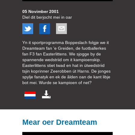
05 Novimber 2001
Diel dit berjocht mei in oar
Yn it sportprogramma Boppeslach folgje we it
Dreamteam fan 'e Greiden, de fuotballerkes
fan F3 fan Easterlittens. We sjogge by de
spannende wedstriid om it kampioenskip.
Easterlittens stiet twad en hat in útwedstriid
tsjin koprinner Zeerobben út Harns. De jonges
spylje fanatyk en ek de âlden oan de kant libje
bot mei. Wurde se kampioen of net?
Mear oer Dreamteam