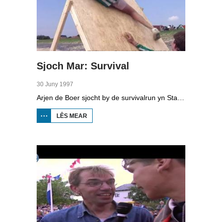
Sjoch Mar: Survival
30 Juny 1997
Arjen de Boer sjocht by de survivalrun yn Starum. Dielnimmers moatte 16 ferskate ûnderdielen by del, fan bôgesjitten oant muorreklimmen en troch in modderbad swimme. Ien fan de dielnimmers is Doede Bleeker.
LÊS MEAR
OER
SJOCH
MAR:
SURVIVAL