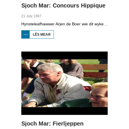
Sjoch Mar: Concours Hippique
21 July 1997
Hynsteleafhawwer Arjen de Boer wie dit wykein yn Koarnwert, by it lytste concours hippique fan Fryslân.
LÊS MEAR
OER SJOCH
MAR:
CONCOURS
HIPPIQUE
Sjoch Mar: Fierljeppen