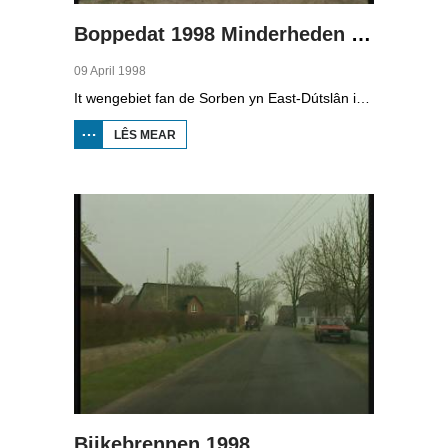
Boppedat 1998 Minderheden yn Dútslân 4
09 April 1998
It wengebiet fan de Sorben yn East-Dútslân is foar in part fernield troch de brúnkoalyndustry. Yn de kommunistyske tiid binne der 79 Sorbyske doarpen ôfgroeven foar de brúnkoalwinning. En ek no wurdt der, foar it earst sûnt de Dútske werieniging, in doarpke bedrige. Brúnkoalbedriuw Laubach wol oer in pear jier it doarp Horno slope en ôfgrave, mar de bewenners fersette harren út alle macht.
LÊS MEAR
OER
BOPPEDAT
1998
MINDERHEDEN
YN DÚTSLÂN 4
Biikebrennen 1998