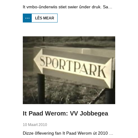
It vmbo-ûnderwiis stiet swier ûnder druk. Sawat 15 persint fan alle learlingen ferlit de skoalle sûnder diploma. Dochs binne der ek skoallen der't it oars is, lykas de Maritime Akademy yn Harns. Omrop Fryslân folge learlingen Ynse Leenstra, Jan Steenstra, Jard Jissink en Marjoke van Es 24 oeren lang.
LÊS MEAR
OER
VMBO
OP IT
WETTER
It Paad Werom: VV Jobbegea
10 Maart 2010
Dizze ôflevering fan It Paad Werom út 2010 giet oer VV Jobbegea yn de sechtiger jierren. Dan steane der in pear mannen op it fjild dy't krekt eefkes mear kinne as in oar, om't se altyd, mar dan ek altyd oan it baltsjetraapjen binne. Se reitsje sa opinoar ynspile dat se inoar mei de eagen ticht strakke ballen taspylje kinne. Dat docht fertuten: begjin jierren sechtich hat Jobbegea it bêste sneinsfuotbalteam fan Fryslân, dat spilet op it nivo wat no de haadklasse is.