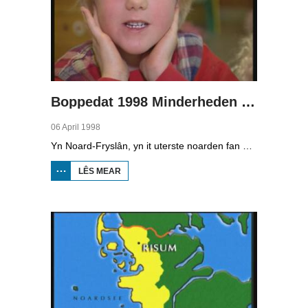
Boppedat 1998 Minderheden yn Dútslân 1
06 April 1998
Yn Noard-Fryslân, yn it uterste noarden fan Dútslân, prate sawat 8000 minsken Frasch. Dy taal is famylje fan ús Frysk. Om't de groep Frasch-praters sa lyts is, is it foar harren in toer om ek in partner foar it libben te finen dy't ek Frasch praat. Sa komt it dat der op it fêstelân fan Noard-Fryslân noch mar in pear famyljes binne dêr't de man, de frou en de bern allegear Frasch prate. Ferslachjouwer Onno Falkena wie yn it ramt fan it Dútsk-Nederlânske sjoernalistenstipendium twa moannen yn Dútslân en ek in pear wike yn Noard-Fryslân.
LÊS MEAR
OER
BOPPEDAT
1998
MINDERHEDEN
YN DÚTSLÂN 1