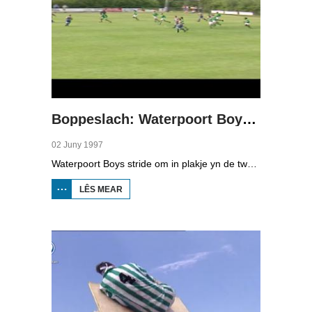
Boppeslach: Waterpoort Boys - Potetos
02 Juny 1997
Waterpoort Boys stride om in plakje yn de twadde klasse sneonsfuotbal. Se moasten it opnimme tsjin it Grinslanner Potetos.
LÊS MEAR
OER
BOPPESLACH:
WATERPOORT
BOYS -
POTETOS