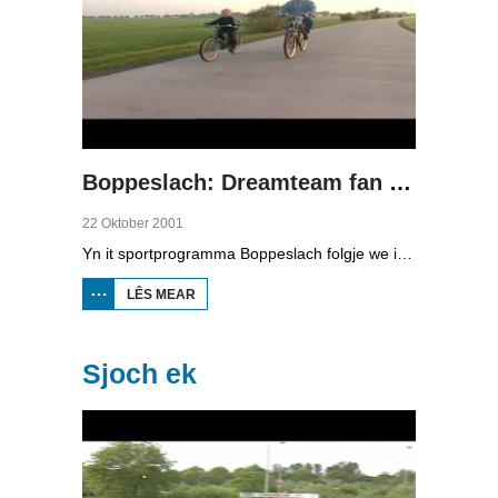
Boppeslach: Dreamteam fan 'e Greiden, diel 3
22 Oktober 2001
Yn it sportprogramma Boppeslach folgje we it Dreamteam fan 'e Greiden, de fuotballerkes fan F3 fan Easterlittens. We sjogge by Jelmer de Jong, ien fan de spilers. Hy wennet yn Baard. We folgje him by de tarieding tsjin de belangrike wedstriid tsjin Frjentsjer.
LÊS MEAR
OER
BOPPESLACH:
DREAMTEAM
FAN 'E
GREIDEN, DIEL
Sjoch ek
3