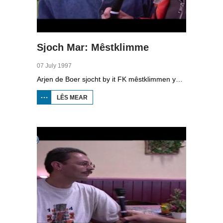
Sjoch Mar: Mêstklimme
07 July 1997
Arjen de Boer sjocht by it FK mêstklimmen yn Akkrum. Dielnimmers klimme sa rap mooglik yn in peal fan 7.15 meter.
LÊS MEAR
OER SJOCH
MAR:
MÊSTKLIMME