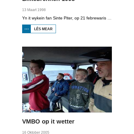
13 Maart 1998
Yn it wykein fan Sinte Piter, op 21 febrewaris 1998, begroete de Noard-Friezen alle jierren de maitiid mei tsientallen grutte fjoeren. Se neame it 'biikebrennen' en it is it wichtichste Noard-Fryske feest. De Noard-Fryske taal dy't yn Sleeswijk-Holstein troch tsientûzen minsken praat wurdt, spilet in wichtige rol by it biikebrennen.
LÊS MEAR
OER
BIIKEBRENNEN
1998
VMBO op it wetter
16 Oktober 2005