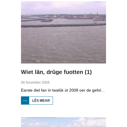
Wiet lân, drûge fuotten (1)
06 Novimber 2008
Earste diel fan in twalûk út 2008 oer de gefolgen fan de klimaatferoarings. Wat is nedich om yn Fryslân ek yn de takomst drûge fuotten te hâlden? Hoefolle moatte de seediken ferhege wurde en wat is nedich om de Fryske boezem 'klimaatproof' te meitsjen?
LÊS MEAR
OER
WIET
LÂN,
DRÛGE
FUOTTEN
(1)