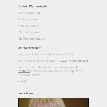
Kontakt Weromrop.frl
WEROMROP.FRL
Omrop Fryslân
Suderkrúswei 2
8938 AP Ljouwert
info@omropfryslan.nl
Oer Weromrop.frl
Weromrop.frl is in inisjatyf fan Omrop Fryslân
Mear Frysk filmmateriaal fynst op
www.fryskfilmargyf.nl
Weromrop is ûnderdiel fan de Fryske erfguodhub
Redbot.frl
en is mei mooglik makke mei stipe fan de
Provinsje Fryslân.
Kontakt
Lêste fideo