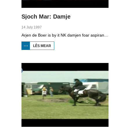
Sjoch Mar: Damje
14 July 1997
Arjen de Boer is by it NK damjen foar aspiranten yn Mildaam. De Fryske topper Wiebe van der Wijk moat it opnimme tsjin Bas Messemaker.
LÊS MEAR
OER
SJOCH
MAR:
DAMJE