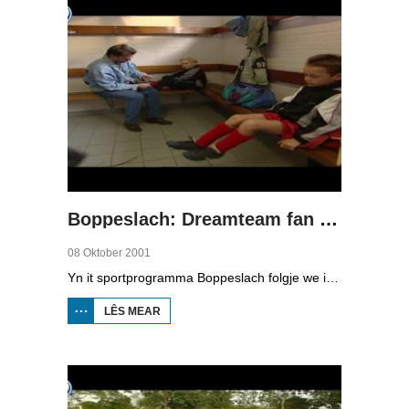
Boppeslach: Dreamteam fan 'e Greiden, diel 1
08 Oktober 2001
Yn it sportprogramma Boppeslach folgje we it Dreamteam fan 'e Greiden, de fuotballerkes fan F3 fan Easterlittens. We sjogge by de tarieding yn de boks, wa is keeper en wa oanfierder. Se moatte tsjin Zeerobben út Harns spylje, in makky. It dreamteam wint mei 10-0.
LÊS MEAR
OER
BOPPESLACH:
DREAMTEAM
FAN 'E
GREIDEN, DIEL
1