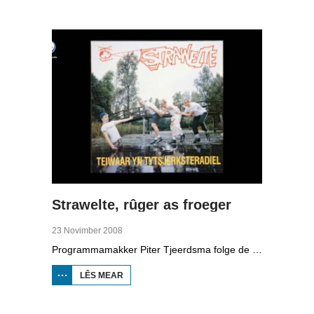
1881-1942
Strawelte, rûger as froeger
23 Novimber 2008
Programmamakker Piter Tjeerdsma folge de willepunkband Strawelte by de tariedings foar harren reunykonserten yn 2008. Ek mei histoaryske bylden fan optredens yn Litouwen yn 1989 en it ôfskiedskonsert yn Bûtenpost yn 1990.
LÊS MEAR
OER
STRAWELTE,
RÛGER AS
FROEGER