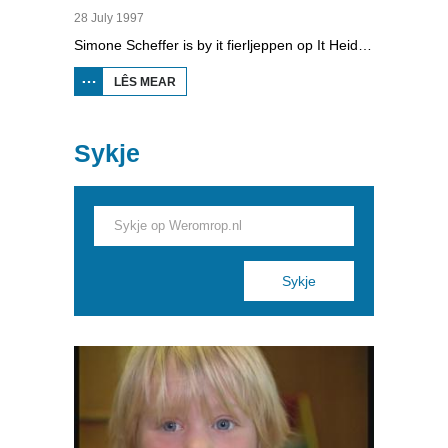
28 July 1997
Simone Scheffer is by it fierljeppen op It Heidenskip dêr't in ynternasjonaal dielnimmersfjild yn de pols klimt. Simone weaget sels ek in sprong.
LÊS MEAR
OER SJOCH
MAR:
FIERLJEPPEN
Sykje
Pages