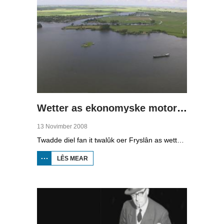
Wetter as ekonomyske motor (2)
13 Novimber 2008
Twadde diel fan it twalûk oer Fryslân as wetterprovinsje. Yn dizze ôflevering: nije technology om wetter te suverjen, en hoe't je dêr in ekonomysk model fan meitsje, dat wol sizze, jild mei fertsjinje kinne.
LÊS MEAR
OER WETTER
AS
EKONOMYSKE
MOTOR (2)