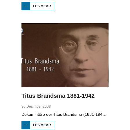
LÊS MEAR
OER IT
PAAD
WEROM:
VV
JOBBEGEA
Titus Brandsma 1881-1942
30 Desimber 2008
Dokumintêre oer Titus Brandsma (1881-1942). Hy wie pater by de karmeliten, heechlearaar, publisist en fersetsstrider. Hy waard ombrocht yn in konsintraasjekamp. Gryt van Duinen prate û.o. mei Ton Crijnen dy't in boek oer Titus Brandsma skreau. Yn 2022 waard Brandsma hillich ferklearre.
LÊS MEAR
OER TITUS
BRANDSMA