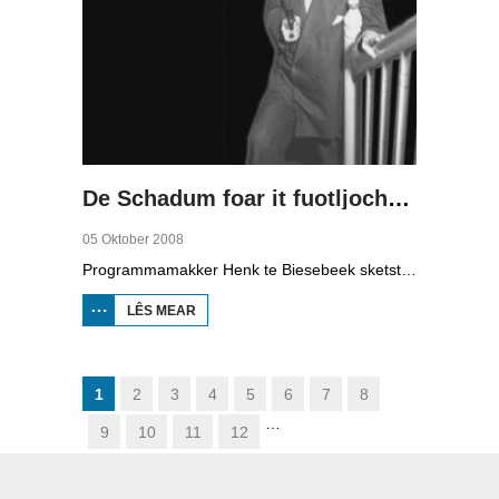
De Schadum foar it fuotljocht: Havank
05 Oktober 2008
Programmamakker Henk te Biesebeek sketst yn dizze dokumintêre út 2008 in portret fan detektiveskriuwer Havank, dy't yn 1904 berne waard yn Ljouwert as Hans van der Kallen. Syn boeken yn de Zwarte Beertjes-sery, mei De Schaduw as haadpersoan, wiene in grut sukses. Nei syn dea yn 1964 hat skriuwer/sjoernalist Pieter Terpstra syn skriuwen oernaam en trochset, sa binne der noch 24 boekjes útbrocht. Dêrnei wie it dien, it ferkocht net mear, it wie te wollich en te âlderwetsk. Utjouwerij Bruna hie it idee om De Schaduw noch in kear ta libben te bringen yn in nij boek.
LÊS MEAR
OER DE
SCHADUM
FOAR IT
FUOTLJOCHT:
HAVANK
1
2
3
4
5
6
7
8
…
9
10
11
12