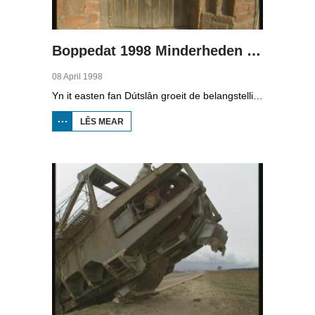
Boppedat 1998 Minderheden yn Dútslân 3
08 April 1998
Yn it easten fan Dútslân groeit de belangstelling foar de folklore en tradysjes fan de Sorbyske minderheid. De Sorben binne in Slavysk folk fan 60.000 minsken yn de dielsteaten Brandenburg en Saksen yn de eardere DDR. Hoewol't de belangstelling foar de kultuer grut is, giet it net goed mei de Sorbyske taal. Yn Brandenburg bygelyks, wurdt de taal allinnich noch mar praat troch minsken fan 60 jier en âlder. In folslein Sorbysktalige Kindergarten moat der feroaring yn bringe.
LÊS MEAR
OER
BOPPEDAT
1998
MINDERHEDEN
YN DÚTSLÂN 3