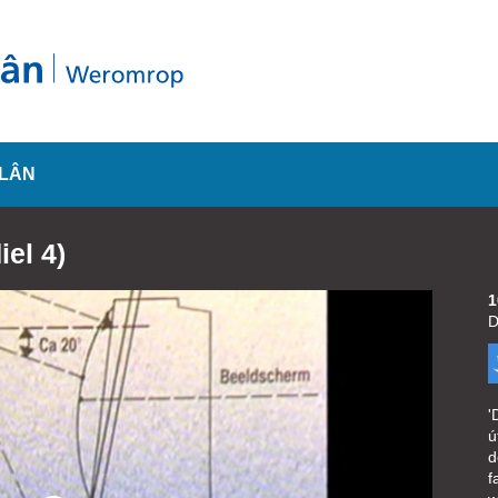
SLÂN
iel 4)
1
D
'
ú
d
f