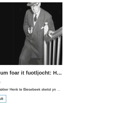
De Schadum foar it fuotljocht: Havank
8
Programmamakker Henk te Biesebeek sketst yn dizze dokumintêre út 2008 in portret fan detektiveskriuwer Havank, dy't yn 1904 berne waard yn Ljouwert as Hans van der Kallen. Syn boeken yn de Zwarte Beertjes-sery, mei De Schaduw as haadpersoan, wiene in grut sukses. Nei syn dea yn 1964 hat skriuwer/sjoernalist Pieter Terpstra syn skriuwen oernaam en trochset, sa binne der noch 24 boekjes útbrocht. Dêrnei wie it dien, it ferkocht net mear, it wie te wollich en te âlderwetsk. Utjouwerij Bruna hie it idee om De Schaduw noch in kear ta libben te bringen yn in nij boek.
AR
OER DE
SCHADUM
FOAR IT
FUOTLJOCHT:
HAVANK