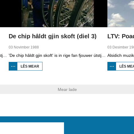
De chip hâldt gjin skoft (diel 3)
03 Novimber 1988
03 Desimber 19
'De chip hâldt gjin skoft' is in rige fan fjouwer útstjoerings oer automatisearring yn Fryslân.Yn de twadde ôflevering kinne jo sjen nei hoe’t it midden- en lytsbedriuw kompjûters brûke.
'De chip hâldt gjin skoft' is in rige fan fjouwer útstjoerings oer automatisearring yn Fryslân.Yn de tredde ôflevering kinne jo sjen nei hoe’t grutte bedriuwen omgien mei automatisearring.
LÊS MEAR
OER
LÊS ME
DE
CHIP
HÂLDT
GJIN
SKOFT
Mear lade
(DIEL
3)