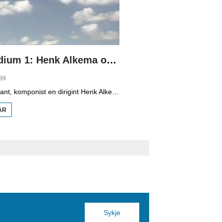
LTV: Poadium 1: Henk Alkema oer de Fryske opera Rixt
89
Alsidich muzikant, komponist en dirigint Henk Alkema (1944-2011) fertelt yn Lyts Hiddum (ûnder Koarnwert) oer it ta stân kommen fan de Fryske opera Rixt, dy't er skriuwt foar it Frysk Festival yn 1990. It is basearre op Rixt fan it Oerd. We hearre ek oersetter Geart van der Meer, sjongeres Annett Andriesen en Edwin Rutten. We hearre ek by de buorman, dy't boer is.
AR
OER LTV:
POADIUM
1: HENK
ALKEMA
OER DE
FRYSKE
OPERA
RIXT