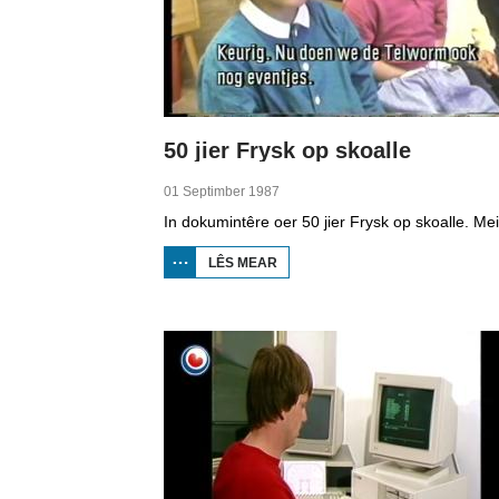
50 jier Frysk op skoalle
01 Septimber 1987
LÊS MEAR
OER 50
JIER
FRYSK
OP
SKOALLE