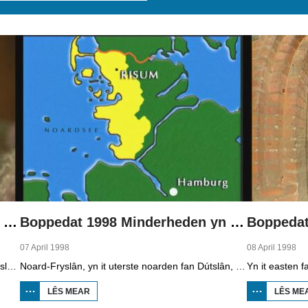
Boppedat 1998 Minderheden yn Dútslân 1
Boppedat 1998 Minderheden yn Dútslân 2
07 April 1998
08 April 1998
Yn Noard-Fryslân, yn it uterste noarden fan Dútslân, prate sawat 8000 minsken Frasch. Dy taal is famylje fan ús Frysk. Om't de groep Frasch-praters sa lyts is, is it foar harren in toer om ek in partner foar it libben te finen dy't ek Frasch praat. Sa komt it dat der op it fêstelân fan Noard-Fryslân noch mar in pear famyljes binne dêr't de man, de frou en de bern allegear Frasch prate. Ferslachjouwer Onno Falkena wie yn it ramt fan it Dútsk-Nederlânske sjoernalistenstipendium twa moannen yn Dútslân en ek in pear wike yn Noard-Fryslân.
Noard-Fryslân, yn it uterste noarden fan Dútslân, is bysûnder ryk oan talen. Njonken Dúts en ferskate farianten fan ús Frysk, wurdt der ek noch Deensk sprutsen en Plat-Dútsk. In soad Noard-Friezen behearskje de talen dy't yn de streek sprutsen wurde, sels al binne se noch mar fiif jier âld...
LÊS MEAR
OER
LÊS ME
BOPPEDAT