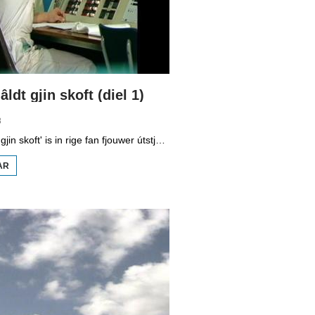
âldt gjin skoft (diel 1)
8
'De chip hâldt gjin skoft' is in rige fan fjouwer útstjoerings oer automatisearring yn Fryslân. Yn de earste ôflevering kinne jo sjen nei hoe’t kompjûters wurkje.
AR
OER
DE
CHIP
HÂLDT
GJIN
SKOFT
(DIEL
1)