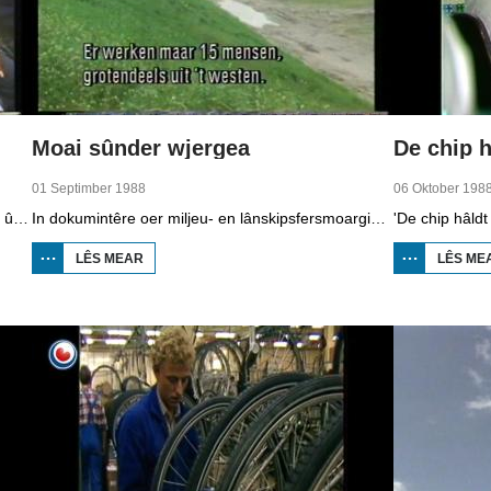
Moai sûnder wjergea
De chip h
01 Septimber 1988
06 Oktober 198
In dokumintêre oer 50 jier Frysk op skoalle. Mei ûnder oare it Fryske bernekoar, in Fryske les op de Prins Bernhardskoalle yn Ljouwert en en Fryske berneboeken.
In dokumintêre oer miljeu- en lânskipsfersmoarging. Henk Kroes fan it Fryske Gea fertelt oer gebieten dy't ôfsletten binne foar toeristen yn Earnewâld. Mar ek oan it wurd binne: feehâlders, Bob Beets fan de waadferiening en histoarikus Peter Karstkarel.
LÊS MEAR
OER MOAI
LÊS ME
SÛNDER
WJERGEA