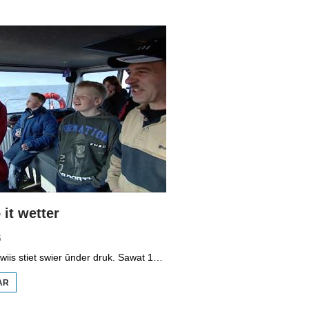
1998
MINDERHEDEN
YN DÚTSLÂN 3
it wetter
5
It vmbo-ûnderwiis stiet swier ûnder druk. Sawat 15 persint fan alle learlingen ferlit de skoalle sûnder diploma. Dochs binne der ek skoallen der't it oars is, lykas de Maritime Akademy yn Harns. Omrop Fryslân folge learlingen Ynse Leenstra, Jan Steenstra, Jard Jissink en Marjoke van Es 24 oeren lang.
AR
OER
VMBO
OP IT