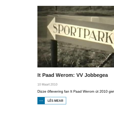
MINDERHEDEN
YN DÚTSLÂN 4
It Paad Werom: VV Jobbegea
10 Maart 2010
LÊS MEAR
OER IT
PAAD
WEROM:
VV