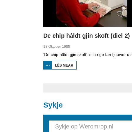
De chip hâldt gjin skoft (diel 2)
13 Oktober 1988
LÊS MEAR
OER
DE
CHIP
HÂLDT
GJIN
SKOFT
(DIEL
2)
Sykje