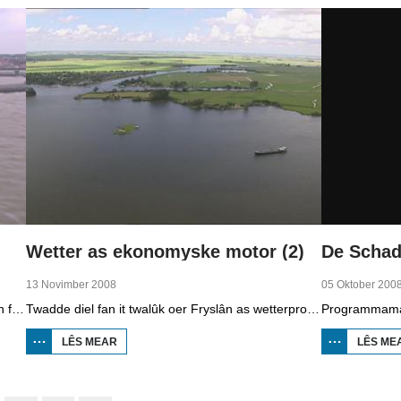
Wetter as ekonomyske motor (2)
13 Novimber 2008
05 Oktober 200
Earste diel fan in twalûk út 2008 oer de gefolgen fan de klimaatferoarings. Wat is nedich om yn Fryslân ek yn de takomst drûge fuotten te hâlden? Hoefolle moatte de seediken ferhege wurde en wat is nedich om de Fryske boezem 'klimaatproof' te meitsjen?
Twadde diel fan it twalûk oer Fryslân as wetterprovinsje. Yn dizze ôflevering: nije technology om wetter te suverjen, en hoe't je dêr in ekonomysk model fan meitsje, dat wol sizze, jild mei fertsjinje kinne.
LÊS MEAR
OER WETTER
LÊS ME
AS
EKONOMYSKE
MOTOR (2)