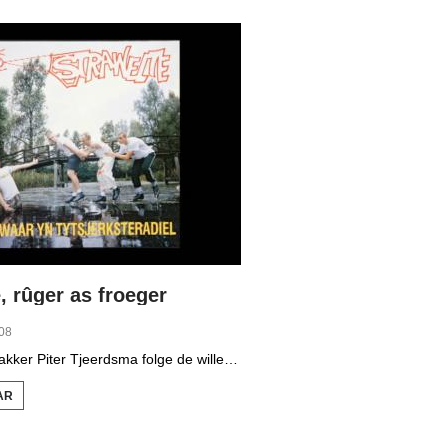
WETTER
, rûger as froeger
08
Programmamakker Piter Tjeerdsma folge de willepunkband Strawelte by de tariedings foar harren reunykonserten yn 2008. Ek mei histoaryske bylden fan optredens yn Litouwen yn 1989 en it ôfskiedskonsert yn Bûtenpost yn 1990.
AR
OER
STRAWELTE,
RÛGER AS
FROEGER