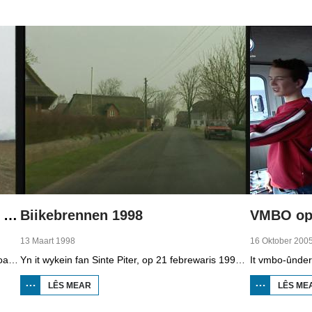
1998
MINDERHEDEN
YN DÚTSLÂN 2
Boppedat 1998 Minderheden yn Dútslân 4
Biikebrennen 1998
VMBO op 
13 Maart 1998
16 Oktober 200
It wengebiet fan de Sorben yn East-Dútslân is foar in part fernield troch de brúnkoalyndustry. Yn de kommunistyske tiid binne der 79 Sorbyske doarpen ôfgroeven foar de brúnkoalwinning. En ek no wurdt der, foar it earst sûnt de Dútske werieniging, in doarpke bedrige. Brúnkoalbedriuw Laubach wol oer in pear jier it doarp Horno slope en ôfgrave, mar de bewenners fersette harren út alle macht.
Yn it wykein fan Sinte Piter, op 21 febrewaris 1998, begroete de Noard-Friezen alle jierren de maitiid mei tsientallen grutte fjoeren. Se neame it 'biikebrennen' en it is it wichtichste Noard-Fryske feest. De Noard-Fryske taal dy't yn Sleeswijk-Holstein troch tsientûzen minsken praat wurdt, spilet in wichtige rol by it biikebrennen.
LÊS MEAR
OER
LÊS ME
BIIKEBRENNEN
1998