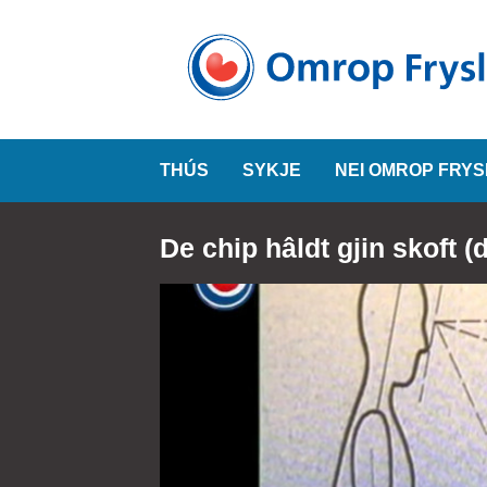
THÚS
SYKJE
NEI OMROP FRY
De chip hâldt gjin skoft (d