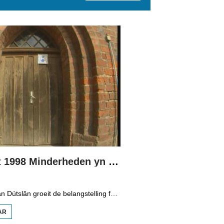
Boppedat 1998 Minderheden yn Dútslân 3
Yn it easten fan Dútslân groeit de belangstelling foar de folklore en tradysjes fan de Sorbyske minderheid. De Sorben binne in Slavysk folk fan 60.000 minsken yn de dielsteaten Brandenburg en Saksen yn de eardere DDR. Hoewol't de belangstelling foar de kultuer grut is, giet it net goed mei de Sorbyske taal. Yn Brandenburg bygelyks, wurdt de taal allinnich noch mar praat troch minsken fan 60 jier en âlder. In folslein Sorbysktalige Kindergarten moat der feroaring yn bringe.
AR
OER
BOPPEDAT