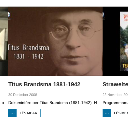
Titus Brandsma 1881-1942
Strawelte
30 Desimber 2008
23 Novimber 20
Dizze ôflevering fan It Paad Werom út 2010 giet oer VV Jobbegea yn de sechtiger jierren. Dan steane der in pear mannen op it fjild dy't krekt eefkes mear kinne as in oar, om't se altyd, mar dan ek altyd oan it baltsjetraapjen binne. Se reitsje sa opinoar ynspile dat se inoar mei de eagen ticht strakke ballen taspylje kinne. Dat docht fertuten: begjin jierren sechtich hat Jobbegea it bêste sneinsfuotbalteam fan Fryslân, dat spilet op it nivo wat no de haadklasse is.
Dokumintêre oer Titus Brandsma (1881-1942). Hy wie pater by de karmeliten, heechlearaar, publisist en fersetsstrider. Hy waard ombrocht yn in konsintraasjekamp. Gryt van Duinen prate û.o. mei Ton Crijnen dy't in boek oer Titus Brandsma skreau. Yn 2022 waard Brandsma hillich ferklearre.
LÊS MEAR
OER TITUS
LÊS ME
BRANDSMA
1881-1942