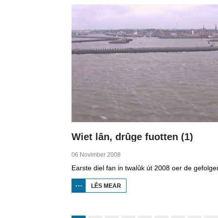
JOBBEGEA
Wiet lân, drûge fuotten (1)
06 Novimber 2008
LÊS MEAR
OER
WIET
LÂN,
DRÛGE
FUOTTEN