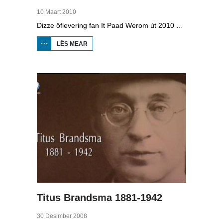
10 Maart 2010
Dizze ôflevering fan It Paad Werom út 2010 giet oer VV Jobbegea yn de sechtiger jierren. Dan steane der in pear mannen op it fjild dy't krekt eefkes mear kinne as in oar, om't se altyd, mar dan ek altyd oan it baltsjetraapjen binne. Se reitsje sa opinoar ynspile dat se inoar mei de eagen ticht strakke ballen taspylje kinne. Dat docht fertuten: begjin jierren sechtich hat Jobbegea it bêste sneinsfuotbalteam fan Fryslân, dat spilet op it nivo wat no de haadklasse is.
LÊS MEAR
OER IT
PAAD
WEROM:
VV
JOBBEGEA
Titus Brandsma 1881-1942
30 Desimber 2008