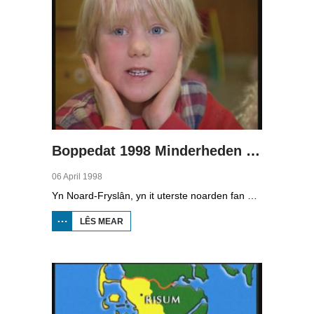
Boppedat 1998 Minderheden yn Dútslân 1
06 April 1998
Yn Noard-Fryslân, yn it uterste noarden fan Dútslân, prate sawat 8000 minsken Frasch. Dy taal is famylje fan ús Frysk. Om't de groep Frasch-praters sa lyts is, is it foar harren in toer om ek in partner foar it libben te finen dy't ek Frasch praat. Sa komt it dat der op it fêstelân fan Noard-Fryslân noch mar in pear famyljes binne dêr't de man, de frou en de bern allegear Frasch prate. Ferslachjouwer Onno Falkena wie yn it ramt fan it Dútsk-Nederlânske sjoernalistenstipendium twa moannen yn Dútslân en ek in pear wike yn Noard-Fryslân.
LÊS MEAR
OER
BOPPEDAT
1998
MINDERHEDEN
YN DÚTSLÂN 1