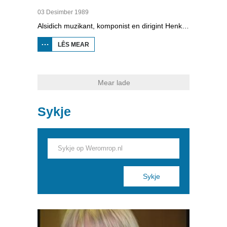
03 Desimber 1989
Alsidich muzikant, komponist en dirigint Henk Alkema (1944-2011) fertelt yn Lyts Hiddum (ûnder Koarnwert) oer it ta stân kommen fan de Fryske opera Rixt, dy't er skriuwt foar it Frysk Festival yn 1990. It is basearre op Rixt fan it Oerd. We hearre ek oersetter Geart van der Meer, sjongeres Annett Andriesen en Edwin Rutten. We hearre ek by de buorman, dy't boer is.
LÊS MEAR
OER LTV:
POADIUM
1: HENK
ALKEMA
OER DE
FRYSKE
Mear lade
OPERA
RIXT
Sykje
Pages