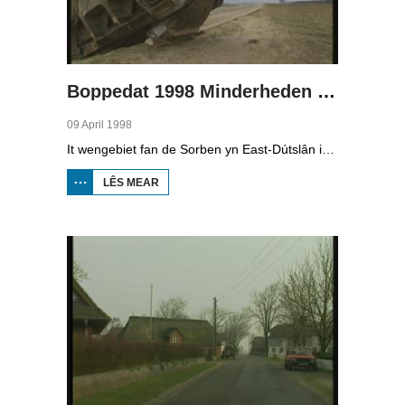
Boppedat 1998 Minderheden yn Dútslân 4
09 April 1998
It wengebiet fan de Sorben yn East-Dútslân is foar in part fernield troch de brúnkoalyndustry. Yn de kommunistyske tiid binne der 79 Sorbyske doarpen ôfgroeven foar de brúnkoalwinning. En ek no wurdt der, foar it earst sûnt de Dútske werieniging, in doarpke bedrige. Brúnkoalbedriuw Laubach wol oer in pear jier it doarp Horno slope en ôfgrave, mar de bewenners fersette harren út alle macht.
LÊS MEAR
OER
BOPPEDAT
1998
MINDERHEDEN
YN DÚTSLÂN 4