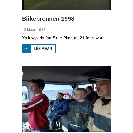
Biikebrennen 1998
13 Maart 1998
Yn it wykein fan Sinte Piter, op 21 febrewaris 1998, begroete de Noard-Friezen alle jierren de maitiid mei tsientallen grutte fjoeren. Se neame it 'biikebrennen' en it is it wichtichste Noard-Fryske feest. De Noard-Fryske taal dy't yn Sleeswijk-Holstein troch tsientûzen minsken praat wurdt, spilet in wichtige rol by it biikebrennen.
LÊS MEAR
OER
BIIKEBRENNEN
1998