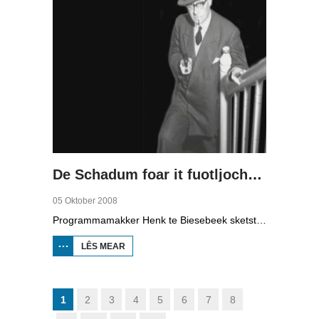
De Schadum foar it fuotljocht: Havank
05 Oktober 2008
Programmamakker Henk te Biesebeek sketst yn dizze dokumintêre út 2008 in portret fan detektiveskriuwer Havank, dy't yn 1904 berne waard yn Ljouwert as Hans van der Kallen. Syn boeken yn de Zwarte Beertjes-sery, mei De Schaduw as haadpersoan, wiene in grut sukses. Nei syn dea yn 1964 hat skriuwer/sjoernalist Pieter Terpstra syn skriuwen oernaam en trochset, sa binne der noch 24 boekjes útbrocht. Dêrnei wie it dien, it ferkocht net mear, it wie te wollich en te âlderwetsk. Utjouwerij Bruna hie it idee om De Schaduw noch in kear ta libben te bringen yn in nij boek.
LÊS MEAR
OER DE
SCHADUM
FOAR IT
FUOTLJOCHT:
HAVANK
1
2
3
4
5
6
7
8
…