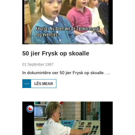
50 jier Frysk op skoalle
01 Septimber 1987
In dokumintêre oer 50 jier Frysk op skoalle. Mei ûnder oare it Fryske bernekoar, in Fryske les op de Prins Bernhardskoalle yn Ljouwert en en Fryske berneboeken.
LÊS MEAR
OER 50
JIER
FRYSK
OP
SKOALLE