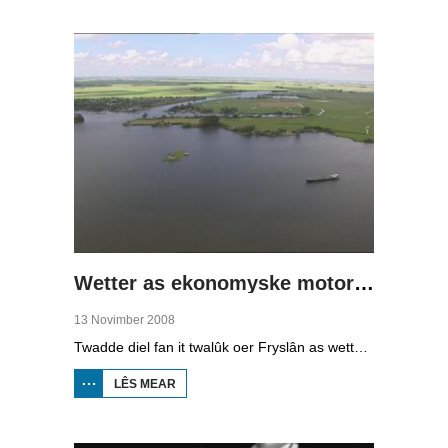
LÂN,
DRÛGE
FUOTTEN
(1)
Wetter as ekonomyske motor (2)
13 Novimber 2008
Twadde diel fan it twalûk oer Fryslân as wetterprovinsje. Yn dizze ôflevering: nije technology om wetter te suverjen, en hoe't je dêr in ekonomysk model fan meitsje, dat wol sizze, jild mei fertsjinje kinne.
LÊS MEAR
OER WETTER
AS
EKONOMYSKE
MOTOR (2)