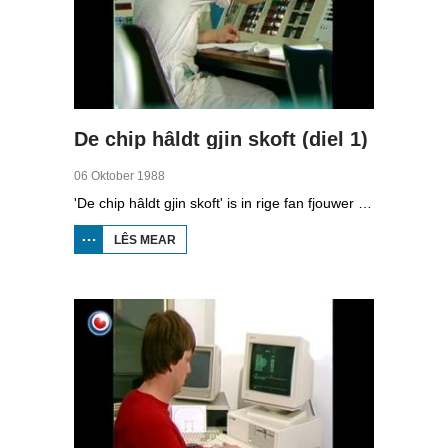
De chip hâldt gjin skoft (diel 1)
06 Oktober 1988
'De chip hâldt gjin skoft' is in rige fan fjouwer útstjoerings oer automatisearring yn Fryslân. Yn de earste ôflevering kinne jo sjen nei hoe’t kompjûters wurkje.
LÊS MEAR
OER
DE
CHIP
HÂLDT
GJIN
SKOFT
(DIEL
1)