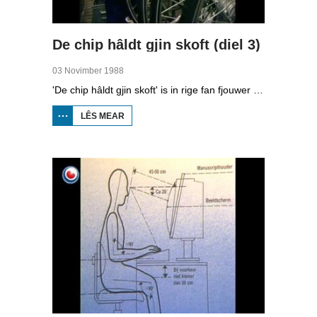
De chip hâldt gjin skoft (diel 3)
03 Novimber 1988
'De chip hâldt gjin skoft' is in rige fan fjouwer útstjoerings oer automatisearring yn Fryslân.Yn de tredde ôflevering kinne jo sjen nei hoe’t grutte bedriuwen omgien mei automatisearring.
LÊS MEAR
OER
DE
CHIP
HÂLDT
GJIN
SKOFT
(DIEL
3)