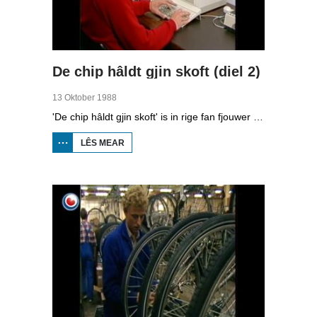
De chip hâldt gjin skoft (diel 2)
13 Oktober 1988
'De chip hâldt gjin skoft' is in rige fan fjouwer útstjoerings oer automatisearring yn Fryslân.Yn de twadde ôflevering kinne jo sjen nei hoe’t it midden- en lytsbedriuw kompjûters brûke.
LÊS MEAR
OER
DE
CHIP
HÂLDT
GJIN
SKOFT
(DIEL
2)