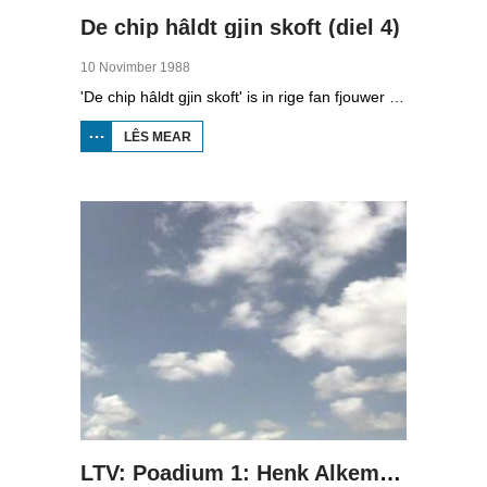
De chip hâldt gjin skoft (diel 4)
10 Novimber 1988
'De chip hâldt gjin skoft' is in rige fan fjouwer útstjoerings oer automatisearring yn Fryslân. Yn de fjirde ôflevering kinne jo sjen nei de gefolgen fan automatisearring op de sûnens, privacy en wurk fan minsken.
LÊS MEAR
OER
DE
CHIP
HÂLDT
GJIN
SKOFT
(DIEL
4)
LTV: Poadium 1: Henk Alkema oer de Fryske opera Rixt