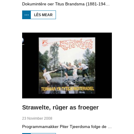
Dokumintêre oer Titus Brandsma (1881-1942). Hy wie pater by de karmeliten, heechlearaar, publisist en fersetsstrider. Hy waard ombrocht yn in konsintraasjekamp. Gryt van Duinen prate û.o. mei Ton Crijnen dy't in boek oer Titus Brandsma skreau. Yn 2022 waard Brandsma hillich ferklearre.
LÊS MEAR
OER TITUS
BRANDSMA
1881-1942
Strawelte, rûger as froeger
23 Novimber 2008
Programmamakker Piter Tjeerdsma folge de willepunkband Strawelte by de tariedings foar harren reunykonserten yn 2008. Ek mei histoaryske bylden fan optredens yn Litouwen yn 1989 en it ôfskiedskonsert yn Bûtenpost yn 1990.