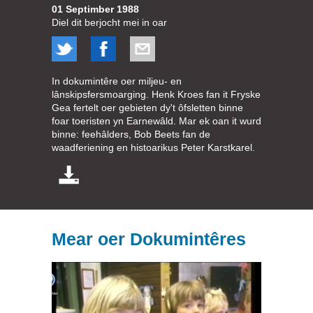
01 Septimber 1988
Diel dit berjocht mei in oar
In dokumintêre oer miljeu- en
lânskipsfersmoarging. Henk Kroes fan it Fryske
Gea fertelt oer gebieten dy't ôfsletten binne
foar toeristen yn Earnewâld. Mar ek oan it wurd
binne: feehâlders, Bob Beets fan de
waadferiening en histoarikus Peter Karstkarel.
Mear oer Dokumintêres