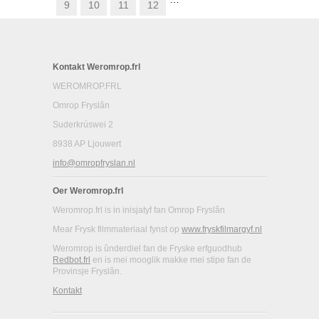
9
10
11
12
Kontakt Weromrop.frl
WEROMROP.FRL
Omrop Fryslân
Suderkrúswei 2
8938 AP Ljouwert
info@omropfryslan.nl
Oer Weromrop.frl
Weromrop.frl is in inisjatyf fan Omrop Fryslân
Mear Frysk filmmateriaal fynst op
www.fryskfilmargyf.nl
Weromrop is ûnderdiel fan de Fryske erfguodhub
Redbot.frl
en is mei mooglik makke mei stipe fan de
Provinsje Fryslân.
Kontakt