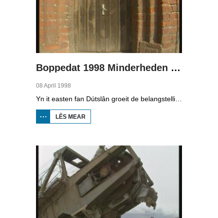
Boppedat 1998 Minderheden yn Dútslân 3
08 April 1998
Yn it easten fan Dútslân groeit de belangstelling foar de folklore en tradysjes fan de Sorbyske minderheid. De Sorben binne in Slavysk folk fan 60.000 minsken yn de dielsteaten Brandenburg en Saksen yn de eardere DDR. Hoewol't de belangstelling foar de kultuer grut is, giet it net goed mei de Sorbyske taal. Yn Brandenburg bygelyks, wurdt de taal allinnich noch mar praat troch minsken fan 60 jier en âlder. In folslein Sorbysktalige Kindergarten moat der feroaring yn bringe.
LÊS MEAR
OER
BOPPEDAT
1998
MINDERHEDEN
YN DÚTSLÂN 3