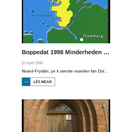
Boppedat 1998 Minderheden yn Dútslân 2
07 April 1998
Noard-Fryslân, yn it uterste noarden fan Dútslân, is bysûnder ryk oan talen. Njonken Dúts en ferskate farianten fan ús Frysk, wurdt der ek noch Deensk sprutsen en Plat-Dútsk. In soad Noard-Friezen behearskje de talen dy't yn de streek sprutsen wurde, sels al binne se noch mar fiif jier âld...
LÊS MEAR
OER
BOPPEDAT
1998
MINDERHEDEN
YN DÚTSLÂN 2