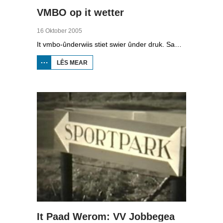
VMBO op it wetter
16 Oktober 2005
It vmbo-ûnderwiis stiet swier ûnder druk. Sawat 15 persint fan alle learlingen ferlit de skoalle sûnder diploma. Dochs binne der ek skoallen der't it oars is, lykas de Maritime Akademy yn Harns. Omrop Fryslân folge learlingen Ynse Leenstra, Jan Steenstra, Jard Jissink en Marjoke van Es 24 oeren lang.
LÊS MEAR
OER
VMBO
OP IT
WETTER
It Paad Werom: VV Jobbegea