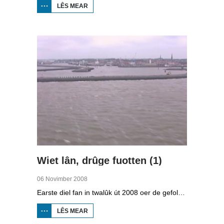
LÊS MEAR
OER
STRAWELTE,
RÛGER AS
FROEGER
Wiet lân, drûge fuotten (1)
06 Novimber 2008
Earste diel fan in twalûk út 2008 oer de gefolgen fan de klimaatferoarings. Wat is nedich om yn Fryslân ek yn de takomst drûge fuotten te hâlden? Hoefolle moatte de seediken ferhege wurde en wat is nedich om de Fryske boezem 'klimaatproof' te meitsjen?
LÊS MEAR
OER
WIET