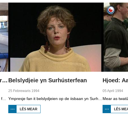
Hjoed: Alde Feanen-tocht yn Earnewâld
Belslydjeie yn Surhústerfean
Hjoed: Aa
25 Febrewaris 1994
05 April 1994
It wie smoardrok op it iis yn Fryslân yn it foarjier fan 1994. Toertochten waarden drok besocht troch riders dy’t fan it iis genietsje woene. Sa ek de Alde Feanen-tocht yn Earnewâld. De organisaasje ferwachte tsientûzen reedriders, mar der kamen folle mear…
Ympresje fan it belslydjeien op de iisbaan yn Surhústerfean. Hoewol't it teiwaar wie, stienen 21 sliden oan de start.
LÊS MEAR
OER
LÊS ME
BELSLYDJEIE YN
SURHÚSTERFEAN