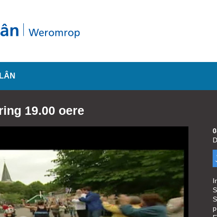
SLÂN
ering 19.00 oere
0
D
I
S
S
p