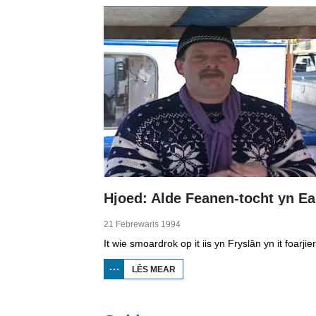
TELEFYZJE
21 Febrewaris 1994
LÊS MEAR
OER HJOED:
ALDE
FEANEN-
TOCHT YN
EARNEWÂLD