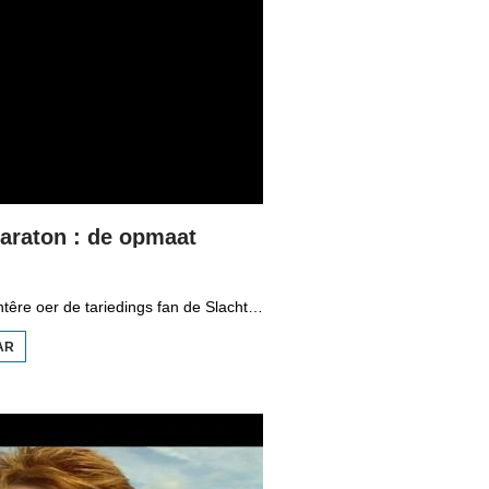
araton : de opmaat
Dizze dokumintêre oer de tariedings fan de Slachtemaraton waard in moanne foar it earste barren op 8 july 2000 útstjoerd. De rûte rint oer in âlde seedyk fan Easterbierrum nei Raard. Dravers fan atletykferiening Horror en kuierders út Reduzum oefenje foar it ôflizzen fan dizze 42 kilometer.
AR
OER
SLACHTEMARATON
: DE OPMAAT