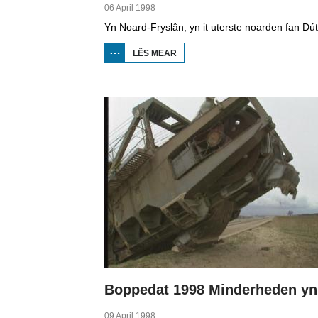
06 April 1998
LÊS MEAR
OER
BOPPEDAT
1998
MINDERHEDEN
YN DÚTSLÂN 1
09 April 1998