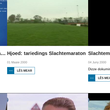
Hjoed: oankundiging Slachtemaraton
Hjoed: tariedings Slachtemaraton
Slachtem
01 Maaie 2000
04 Juny 2000
LÊS MEAR
OER HJOED:
TARIEDINGS
SLACHTEMARATON
LÊS ME