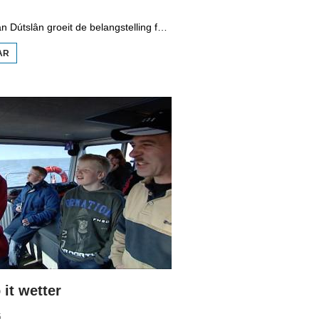
Yn it easten fan Dútslân groeit de belangstelling foar de folklore en tradysjes fan de Sorbyske minderheid. De Sorben binne in Slavysk folk fan 60.000 minsken yn de dielsteaten Brandenburg en Saksen yn de eardere DDR. Hoewol't de belangstelling foar de kultuer grut is, giet it net goed mei de Sorbyske taal. Yn Brandenburg bygelyks, wurdt de taal allinnich noch mar praat troch minsken fan 60 jier en âlder. In folslein Sorbysktalige Kindergarten moat der feroaring yn bringe.
AR
OER
BOPPEDAT
1998
MINDERHEDEN
YN DÚTSLÂN 3
it wetter
5