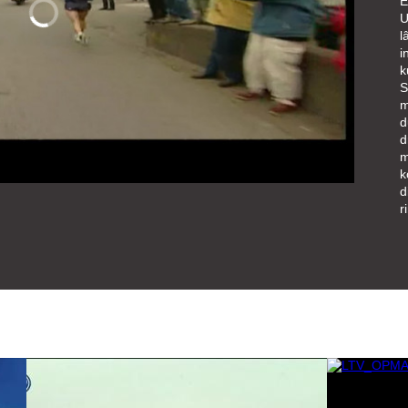
E
U
l
i
k
S
m
d
d
m
k
d
r