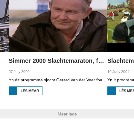
Simmer 2000 Slachtemaraton, foarútblik
Slachtem
07 July 2000
10 Juny 2004
Yn dit programma sjocht Gerard van der Veer foarút nei de earste Slachtemaraton. Ut in tinte wei by de seedyk yn Easterbierrum praat er û.o. mei inisjator Peter Karstkarel. Ek in portret fan twa freondinnen, Annie Brinksma en Carol Tierman út Amearika, dy't de tocht rinne. Ek in petear mei Franke Dijkstra dy't as jonkje fan fiif jier nei Brazilië emigrearre. Rients Gratama draacht in gedicht foar en der is muzyk fan De Bazuin út Tsjummearum.
LÊS MEAR
OER SIMMER 2000
LÊS ME
SLACHTEMARATON,
FOARÚTBLIK
Mear lade