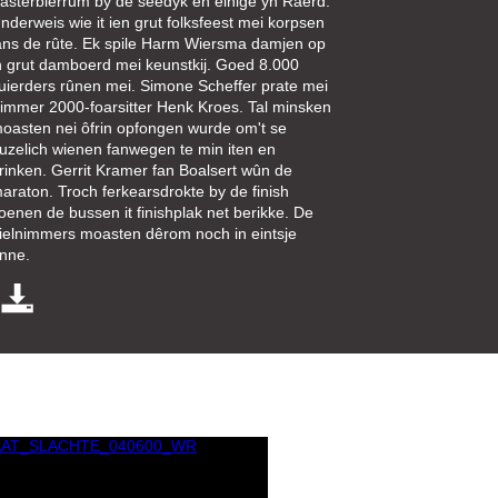
asterbierrum by de seedyk en einige yn Raerd.
nderweis wie it ien grut folksfeest mei korpsen
âns de rûte. Ek spile Harm Wiersma damjen op
n grut damboerd mei keunstkij. Goed 8.000
uierders rûnen mei. Simone Scheffer prate mei
immer 2000-foarsitter Henk Kroes. Tal minsken
oasten nei ôfrin opfongen wurde om't se
uzelich wienen fanwegen te min iten en
rinken. Gerrit Kramer fan Boalsert wûn de
araton. Troch ferkearsdrokte by de finish
oenen de bussen it finishplak net berikke. De
ielnimmers moasten dêrom noch in eintsje
inne.