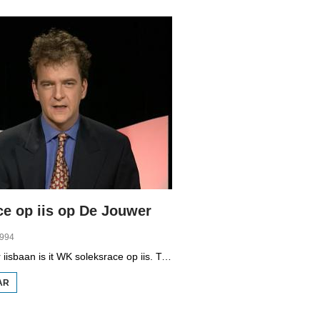
ce op iis op De Jouwer
1994
Op de Jouster iisbaan is it WK soleksrace op iis. Tritich dielnimmers, lid fan de klup AOW (Altijd Onder Weg) dogge mei oan de wedstriid. Wille is belangriker as winne. It giet net sa hurd, want it iis is sa glêd dat de bestjoerders mei de fuotten remje moatte.
AR
OER
SOLEKSRACE
OP IIS OP DE
JOUWER