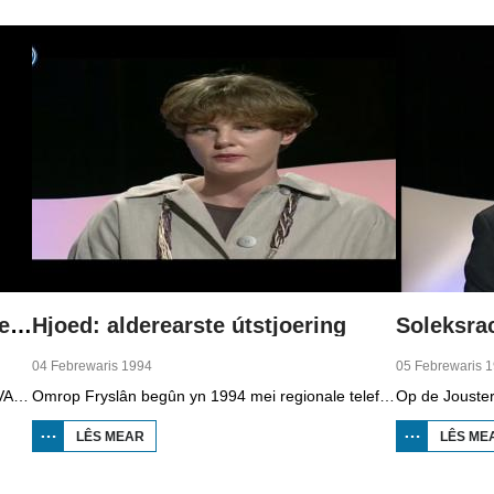
NOVA: oer de start fan regionale telefyzje
Hjoed: alderearste útstjoering
Soleksra
04 Febrewaris 1994
05 Febrewaris 
Foar de start fan regionale telefyzje makke NOVA, it aktualiteiteprogramma fan de NOS, dêr in reportaazje oer. De ferslachjouwer, dy't him ôffreget oft der wol genôch nijs wêze sil yn Fryslân om alle dagen in programma te meitsjen, sjocht achter de skermen by de redaksjegearkomsten, en giet mei Gerard van der Veer op paad dy't in item makket oer Houtigehage dat gjin sporthal krijt. Fierder binne bylden te sjen fan de redaksje, de montaazje, it oefenjen fan de útstjoering en de rezjyromte. Friezen om utens Heinze Bakker en Pia Dijkstra fertelle beide hoe't se der tsjin oan sjogge.
Omrop Fryslân begûn yn 1994 mei regionale telefyzje. De allerearste útstjoering wie op 4 febrewaris, presintearre troch Dieuwke Kroese. Dêryn sit in reportaazje oer de komst fan it sâltfabryk Frima yn Harns dat wurk biede sil oan 60 minsken. By Winaam sit in soad sâlt yn de grûn dêr't boarre wurdt. Ek is in ferslach fan de nijbou fan it Abe Lenstra stadion op It Hearrenfean. Dêrfan is it heechste punt berikt. De fuotbalklup wol mei in publyksaksje in diel fan it jild ophelje by de fans. Op de beurs BOOT yn Ljouwert is te sjen dat de animo foar boaten en it wurk op de werven wer tanimt.
LÊS MEAR
OER HJOED:
LÊS ME
ALDEREARSTE
ÚTSTJOERING