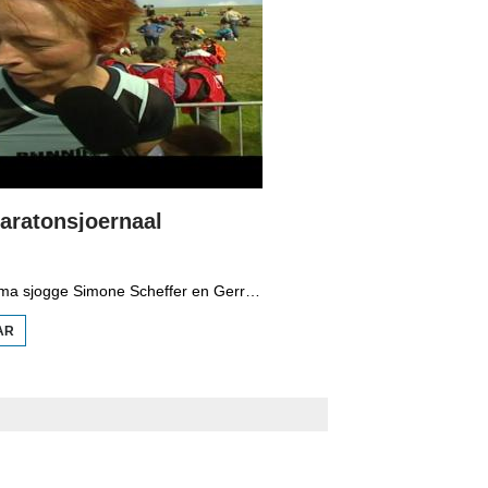
aratonsjoernaal
Yn it programma sjogge Simone Scheffer en Gerrit Hofstra by de finish yn Easterbierrum. Se prate mei dielnimmers en sjogge by de EHBO-post. Fierder reportaazjes fan de hiele dei mei kultuer ûnderweis, dûns, muzyk en Funny Walks, opstapplak Ljouwert dy't kuierders mei de bus nei Raerd brocht. Jelle Bangma fan de organisaasje die de oprop om net mear nei de finish te kommen om't it busferkear hielendal fêstrûn. De maraton waard, lykas fjouwer jier lyn, wûn troch Gerrit Kramer en Maaike Hornstra.
AR
OER
SLACHTEMARATONSJOERNAAL