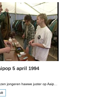
ipop 5 april 1994
Mear as twatûzen jongeren hawwe juster op Aaipop west. Dat binne wer in pear hûndert mear as ferline jier. De organisaasje fan dit grutte peaskepopfestival yn Nijlân neamt de achtste edysje in sukses.
AR
OER
HJOED:
AAIPOP
5 APRIL
1994