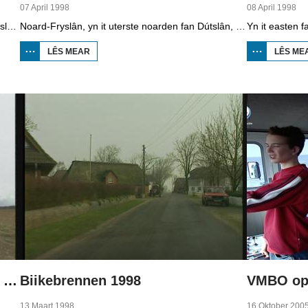
07 April 1998
08 April 1998
Yn Noard-Fryslân, yn it uterste noarden fan Dútslân, prate sawat 8000 minsken Frasch. Dy taal is famylje fan ús Frysk. Om't de groep Frasch-praters sa lyts is, is it foar harren in toer om ek in partner foar it libben te finen dy't ek Frasch praat. Sa komt it dat der op it fêstelân fan Noard-Fryslân noch mar in pear famyljes binne dêr't de man, de frou en de bern allegear Frasch prate. Ferslachjouwer Onno Falkena wie yn it ramt fan it Dútsk-Nederlânske sjoernalistenstipendium twa moannen yn Dútslân en ek in pear wike yn Noard-Fryslân.
Noard-Fryslân, yn it uterste noarden fan Dútslân, is bysûnder ryk oan talen. Njonken Dúts en ferskate farianten fan ús Frysk, wurdt der ek noch Deensk sprutsen en Plat-Dútsk. In soad Noard-Friezen behearskje de talen dy't yn de streek sprutsen wurde, sels al binne se noch mar fiif jier âld...
LÊS MEAR
OER
LÊS ME
BOPPEDAT
1998
MINDERHEDEN
YN DÚTSLÂN 2
Boppedat 1998 Minderheden yn Dútslân 4
Biikebrennen 1998
VMBO op 
13 Maart 1998
16 Oktober 200