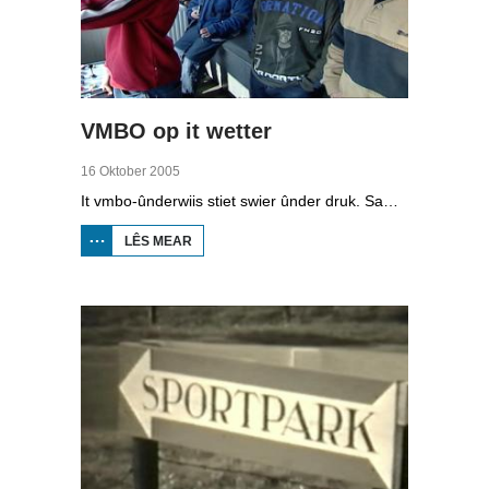
VMBO op it wetter
16 Oktober 2005
It vmbo-ûnderwiis stiet swier ûnder druk. Sawat 15 persint fan alle learlingen ferlit de skoalle sûnder diploma. Dochs binne der ek skoallen der't it oars is, lykas de Maritime Akademy yn Harns. Omrop Fryslân folge learlingen Ynse Leenstra, Jan Steenstra, Jard Jissink en Marjoke van Es 24 oeren lang.
LÊS MEAR
OER
VMBO
OP IT
WETTER