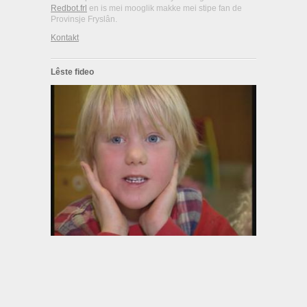
Redbot.frl
en is mei mooglik makke mei stipe fan de
Provinsje Fryslân.
Kontakt
Lêste fideo