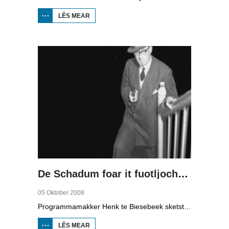
LÊS MEAR
OER WETTER
AS
EKONOMYSKE
MOTOR (2)
De Schadum foar it fuotljocht: Havank
05 Oktober 2008
Programmamakker Henk te Biesebeek sketst yn dizze dokumintêre út 2008 in portret fan detektiveskriuwer Havank, dy't yn 1904 berne waard yn Ljouwert as Hans van der Kallen. Syn boeken yn de Zwarte Beertjes-sery, mei De Schaduw as haadpersoan, wiene in grut sukses. Nei syn dea yn 1964 hat skriuwer/sjoernalist Pieter Terpstra syn skriuwen oernaam en trochset, sa binne der noch 24 boekjes útbrocht. Dêrnei wie it dien, it ferkocht net mear, it wie te wollich en te âlderwetsk. Utjouwerij Bruna hie it idee om De Schaduw noch in kear ta libben te bringen yn in nij boek.
LÊS MEAR
OER DE