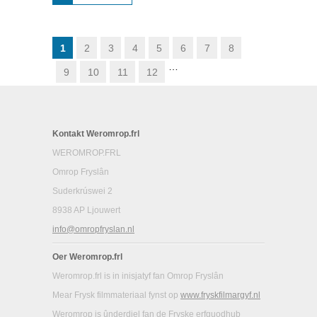
SCHADUM
FOAR IT
FUOTLJOCHT:
HAVANK
1
2
3
4
5
6
7
8
…
9
10
11
12
Kontakt Weromrop.frl
WEROMROP.FRL
Omrop Fryslân
Suderkrúswei 2
8938 AP Ljouwert
info@omropfryslan.nl
Oer Weromrop.frl
Weromrop.frl is in inisjatyf fan Omrop Fryslân
Mear Frysk filmmateriaal fynst op
www.fryskfilmargyf.nl
Weromrop is ûnderdiel fan de Fryske erfguodhub