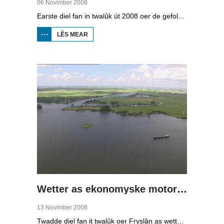
06 Novimber 2008
Earste diel fan in twalûk út 2008 oer de gefolgen fan de klimaatferoarings. Wat is nedich om yn Fryslân ek yn de takomst drûge fuotten te hâlden? Hoefolle moatte de seediken ferhege wurde en wat is nedich om de Fryske boezem 'klimaatproof' te meitsjen?
LÊS MEAR
OER
WIET
LÂN,
DRÛGE
FUOTTEN
(1)
Wetter as ekonomyske motor (2)
13 Novimber 2008
Twadde diel fan it twalûk oer Fryslân as wetterprovinsje. Yn dizze ôflevering: nije technology om wetter te suverjen, en hoe't je dêr in ekonomysk model fan meitsje, dat wol sizze, jild mei fertsjinje kinne.