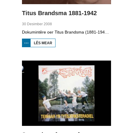
Titus Brandsma 1881-1942
30 Desimber 2008
Dokumintêre oer Titus Brandsma (1881-1942). Hy wie pater by de karmeliten, heechlearaar, publisist en fersetsstrider. Hy waard ombrocht yn in konsintraasjekamp. Gryt van Duinen prate û.o. mei Ton Crijnen dy't in boek oer Titus Brandsma skreau. Yn 2022 waard Brandsma hillich ferklearre.
LÊS MEAR
OER TITUS
BRANDSMA
1881-1942