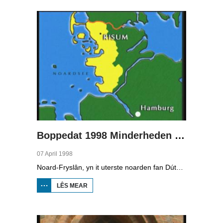
MINDERHEDEN
YN DÚTSLÂN 1
Boppedat 1998 Minderheden yn Dútslân 2
07 April 1998
Noard-Fryslân, yn it uterste noarden fan Dútslân, is bysûnder ryk oan talen. Njonken Dúts en ferskate farianten fan ús Frysk, wurdt der ek noch Deensk sprutsen en Plat-Dútsk. In soad Noard-Friezen behearskje de talen dy't yn de streek sprutsen wurde, sels al binne se noch mar fiif jier âld...
LÊS MEAR
OER
BOPPEDAT
1998
MINDERHEDEN
YN DÚTSLÂN 2