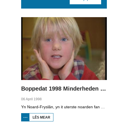
Pages
Boppedat 1998 Minderheden yn Dútslân 1
06 April 1998
Yn Noard-Fryslân, yn it uterste noarden fan Dútslân, prate sawat 8000 minsken Frasch. Dy taal is famylje fan ús Frysk. Om't de groep Frasch-praters sa lyts is, is it foar harren in toer om ek in partner foar it libben te finen dy't ek Frasch praat. Sa komt it dat der op it fêstelân fan Noard-Fryslân noch mar in pear famyljes binne dêr't de man, de frou en de bern allegear Frasch prate. Ferslachjouwer Onno Falkena wie yn it ramt fan it Dútsk-Nederlânske sjoernalistenstipendium twa moannen yn Dútslân en ek in pear wike yn Noard-Fryslân.
LÊS MEAR
OER
BOPPEDAT
1998