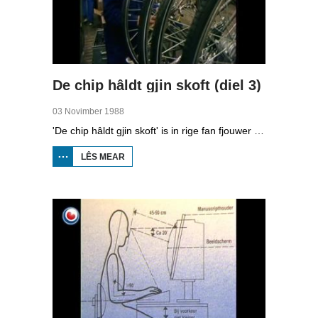
De chip hâldt gjin skoft (diel 3)
03 Novimber 1988
'De chip hâldt gjin skoft' is in rige fan fjouwer útstjoerings oer automatisearring yn Fryslân.Yn de tredde ôflevering kinne jo sjen nei hoe’t grutte bedriuwen omgien mei automatisearring.
LÊS MEAR
OER
DE
CHIP
HÂLDT
GJIN
SKOFT
(DIEL
3)