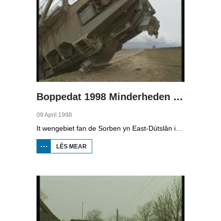
Boppedat 1998 Minderheden yn Dútslân 4
09 April 1998
It wengebiet fan de Sorben yn East-Dútslân is foar in part fernield troch de brúnkoalyndustry. Yn de kommunistyske tiid binne der 79 Sorbyske doarpen ôfgroeven foar de brúnkoalwinning. En ek no wurdt der, foar it earst sûnt de Dútske werieniging, in doarpke bedrige. Brúnkoalbedriuw Laubach wol oer in pear jier it doarp Horno slope en ôfgrave, mar de bewenners fersette harren út alle macht.
LÊS MEAR
OER
BOPPEDAT
1998
MINDERHEDEN
YN DÚTSLÂN 4