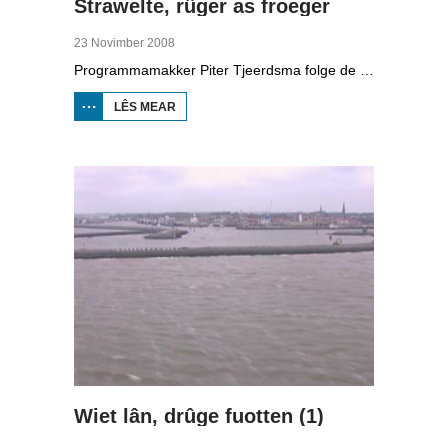
Strawelte, rûger as froeger
23 Novimber 2008
Programmamakker Piter Tjeerdsma folge de willepunkband Strawelte by de tariedings foar harren reunykonserten yn 2008. Ek mei histoaryske bylden fan optredens yn Litouwen yn 1989 en it ôfskiedskonsert yn Bûtenpost yn 1990.
LÊS MEAR
OER
STRAWELTE,
RÛGER AS
FROEGER
Wiet lân, drûge fuotten (1)