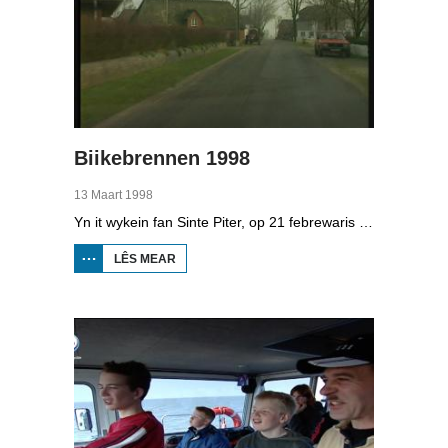
Biikebrennen 1998
13 Maart 1998
Yn it wykein fan Sinte Piter, op 21 febrewaris 1998, begroete de Noard-Friezen alle jierren de maitiid mei tsientallen grutte fjoeren. Se neame it 'biikebrennen' en it is it wichtichste Noard-Fryske feest. De Noard-Fryske taal dy't yn Sleeswijk-Holstein troch tsientûzen minsken praat wurdt, spilet in wichtige rol by it biikebrennen.
LÊS MEAR
OER
BIIKEBRENNEN
1998