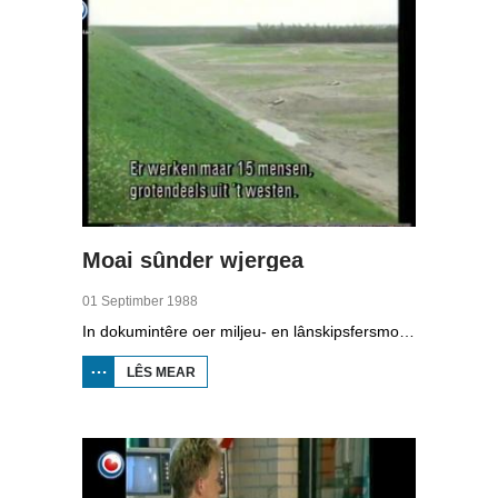
Moai sûnder wjergea
01 Septimber 1988
In dokumintêre oer miljeu- en lânskipsfersmoarging. Henk Kroes fan it Fryske Gea fertelt oer gebieten dy't ôfsletten binne foar toeristen yn Earnewâld. Mar ek oan it wurd binne: feehâlders, Bob Beets fan de waadferiening en histoarikus Peter Karstkarel.
LÊS MEAR
OER MOAI
SÛNDER
WJERGEA