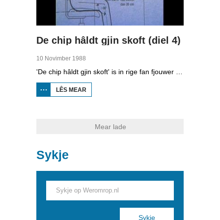
De chip hâldt gjin skoft (diel 4)
10 Novimber 1988
'De chip hâldt gjin skoft' is in rige fan fjouwer útstjoerings oer automatisearring yn Fryslân. Yn de fjirde ôflevering kinne jo sjen nei de gefolgen fan automatisearring op de sûnens, privacy en wurk fan minsken.
LÊS MEAR
OER
DE
CHIP
HÂLDT
GJIN
SKOFT
Mear lade
(DIEL
4)
Sykje