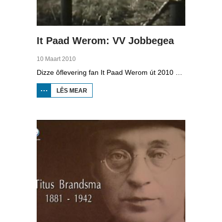
It Paad Werom: VV Jobbegea
10 Maart 2010
Dizze ôflevering fan It Paad Werom út 2010 giet oer VV Jobbegea yn de sechtiger jierren. Dan steane der in pear mannen op it fjild dy't krekt eefkes mear kinne as in oar, om't se altyd, mar dan ek altyd oan it baltsjetraapjen binne. Se reitsje sa opinoar ynspile dat se inoar mei de eagen ticht strakke ballen taspylje kinne. Dat docht fertuten: begjin jierren sechtich hat Jobbegea it bêste sneinsfuotbalteam fan Fryslân, dat spilet op it nivo wat no de haadklasse is.
LÊS MEAR
OER IT
PAAD
WEROM:
VV
JOBBEGEA