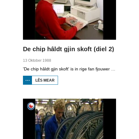
De chip hâldt gjin skoft (diel 2)
13 Oktober 1988
'De chip hâldt gjin skoft' is in rige fan fjouwer útstjoerings oer automatisearring yn Fryslân.Yn de twadde ôflevering kinne jo sjen nei hoe’t it midden- en lytsbedriuw kompjûters brûke.
LÊS MEAR
OER
DE
CHIP
HÂLDT
GJIN
SKOFT
(DIEL
2)