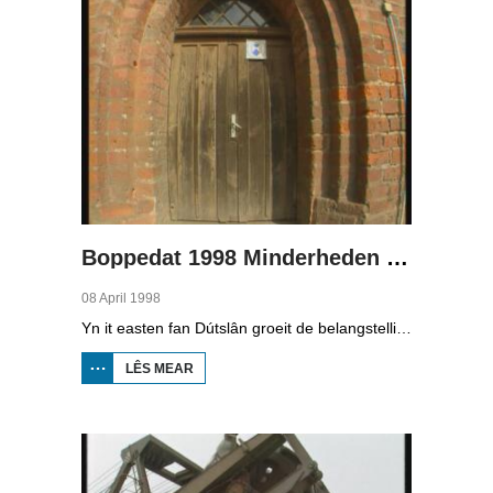
Boppedat 1998 Minderheden yn Dútslân 3
08 April 1998
Yn it easten fan Dútslân groeit de belangstelling foar de folklore en tradysjes fan de Sorbyske minderheid. De Sorben binne in Slavysk folk fan 60.000 minsken yn de dielsteaten Brandenburg en Saksen yn de eardere DDR. Hoewol't de belangstelling foar de kultuer grut is, giet it net goed mei de Sorbyske taal. Yn Brandenburg bygelyks, wurdt de taal allinnich noch mar praat troch minsken fan 60 jier en âlder. In folslein Sorbysktalige Kindergarten moat der feroaring yn bringe.
LÊS MEAR
OER
BOPPEDAT
1998
MINDERHEDEN
YN DÚTSLÂN 3