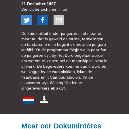
21 Desimber 1997
Diel dit berjocht mei in oar
De kriminaliteit ûnder jongeren nimt mear en
mear ta, der is geweld op strjitte, fernielingen
en fandalisme en it begjint ek mear op jongere
leeftiid. Yn dit programma folgje we in pear fan
de jongeren dy't by Het Buro begelaat wurde
om werom te kinnen nei de maatskippij, skoalle
of wurk. De begelieders komme oan it wurd en
we sjogge by de wurkplakken, lykas de
fleanbasis en it Cambuurstadion. Yn de
Ljouwerter wyk Wielenpôlle binne
jongerewurkers ek aktyf.
Mear oer Dokumintêres