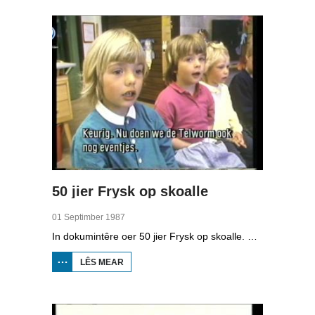
50 jier Frysk op skoalle
01 Septimber 1987
In dokumintêre oer 50 jier Frysk op skoalle. Mei ûnder oare it Fryske bernekoar, in Fryske les op de Prins Bernhardskoalle yn Ljouwert en en Fryske berneboeken.
LÊS MEAR
OER 50
JIER
FRYSK
OP
SKOALLE