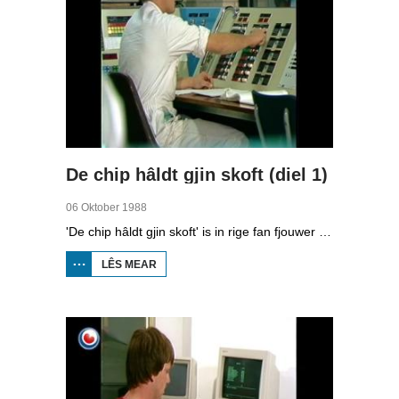
De chip hâldt gjin skoft (diel 1)
06 Oktober 1988
'De chip hâldt gjin skoft' is in rige fan fjouwer útstjoerings oer automatisearring yn Fryslân. Yn de earste ôflevering kinne jo sjen nei hoe’t kompjûters wurkje.
LÊS MEAR
OER
DE
CHIP
HÂLDT
GJIN
SKOFT
(DIEL
1)