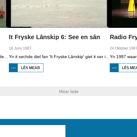
It Fryske Lânskip 6: See en sân
16 Juny 1987
24 Oktober 198
Yn it fyfde diel fan 'It Fryske Lânskip' giet it oer de Greidhoeke en de ferwurking fan molke.
Yn it sechde diel fan 'It Fryske Lânskip' giet it oer it Waadgebiet en de kuststrook fan Fryslân.
LÊS MEAR
OER IT
LÊS ME
FRYSKE
LÂNSKIP
6: SEE
EN SÂN
Mear lade