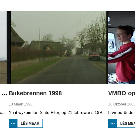
1998
MINDERHEDEN
YN DÚTSLÂN 2
Boppedat 1998 Minderheden yn Dútslân 4
Biikebrennen 1998
VMBO op 
13 Maart 1998
16 Oktober 200
It wengebiet fan de Sorben yn East-Dútslân is foar in part fernield troch de brúnkoalyndustry. Yn de kommunistyske tiid binne der 79 Sorbyske doarpen ôfgroeven foar de brúnkoalwinning. En ek no wurdt der, foar it earst sûnt de Dútske werieniging, in doarpke bedrige. Brúnkoalbedriuw Laubach wol oer in pear jier it doarp Horno slope en ôfgrave, mar de bewenners fersette harren út alle macht.
Yn it wykein fan Sinte Piter, op 21 febrewaris 1998, begroete de Noard-Friezen alle jierren de maitiid mei tsientallen grutte fjoeren. Se neame it 'biikebrennen' en it is it wichtichste Noard-Fryske feest. De Noard-Fryske taal dy't yn Sleeswijk-Holstein troch tsientûzen minsken praat wurdt, spilet in wichtige rol by it biikebrennen.
LÊS MEAR
OER
LÊS ME
BIIKEBRENNEN
1998