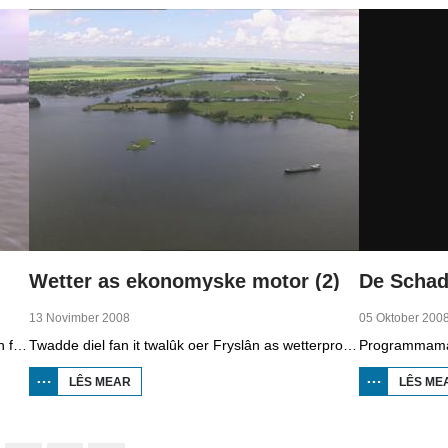
Wetter as ekonomyske motor (2)
13 Novimber 2008
05 Oktober 200
Earste diel fan in twalûk út 2008 oer de gefolgen fan de klimaatferoarings. Wat is nedich om yn Fryslân ek yn de takomst drûge fuotten te hâlden? Hoefolle moatte de seediken ferhege wurde en wat is nedich om de Fryske boezem 'klimaatproof' te meitsjen?
Twadde diel fan it twalûk oer Fryslân as wetterprovinsje. Yn dizze ôflevering: nije technology om wetter te suverjen, en hoe't je dêr in ekonomysk model fan meitsje, dat wol sizze, jild mei fertsjinje kinne.
LÊS MEAR
OER WETTER
LÊS ME
AS
EKONOMYSKE
MOTOR (2)