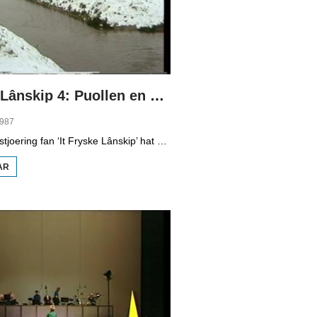
It Fryske Lânskip 4: Puollen en marren
1987
Yn de fjirde útstjoering fan ‘It Fryske Lânskip’ hat Leny de Vries it oer de puollen en marren fan Fryslân. Freark Smink fertelt oer it lege midden fan de provinsje.
AR
OER IT
FRYSKE
LÂNSKIP
4:
PUOLLEN
EN
MARREN