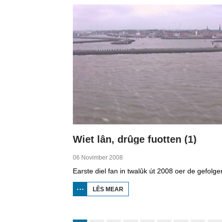
JOBBEGEA
Wiet lân, drûge fuotten (1)
06 Novimber 2008
LÊS MEAR
OER
WIET
LÂN,
DRÛGE
FUOTTEN