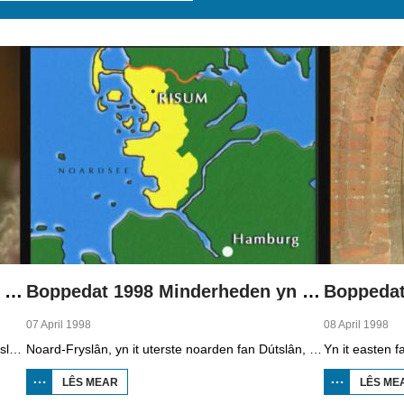
Boppedat 1998 Minderheden yn Dútslân 1
Boppedat 1998 Minderheden yn Dútslân 2
07 April 1998
08 April 1998
Yn Noard-Fryslân, yn it uterste noarden fan Dútslân, prate sawat 8000 minsken Frasch. Dy taal is famylje fan ús Frysk. Om't de groep Frasch-praters sa lyts is, is it foar harren in toer om ek in partner foar it libben te finen dy't ek Frasch praat. Sa komt it dat der op it fêstelân fan Noard-Fryslân noch mar in pear famyljes binne dêr't de man, de frou en de bern allegear Frasch prate. Ferslachjouwer Onno Falkena wie yn it ramt fan it Dútsk-Nederlânske sjoernalistenstipendium twa moannen yn Dútslân en ek in pear wike yn Noard-Fryslân.
Noard-Fryslân, yn it uterste noarden fan Dútslân, is bysûnder ryk oan talen. Njonken Dúts en ferskate farianten fan ús Frysk, wurdt der ek noch Deensk sprutsen en Plat-Dútsk. In soad Noard-Friezen behearskje de talen dy't yn de streek sprutsen wurde, sels al binne se noch mar fiif jier âld...
LÊS MEAR
OER
LÊS ME
BOPPEDAT