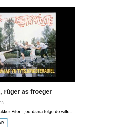
WETTER
, rûger as froeger
08
Programmamakker Piter Tjeerdsma folge de willepunkband Strawelte by de tariedings foar harren reunykonserten yn 2008. Ek mei histoaryske bylden fan optredens yn Litouwen yn 1989 en it ôfskiedskonsert yn Bûtenpost yn 1990.
AR
OER
STRAWELTE,
RÛGER AS
FROEGER