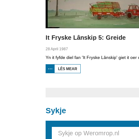
It Fryske Lânskip 5: Greide
28 April 1987
LÊS MEAR
OER IT
FRYSKE
LÂNSKIP
5:
GREIDE
Sykje