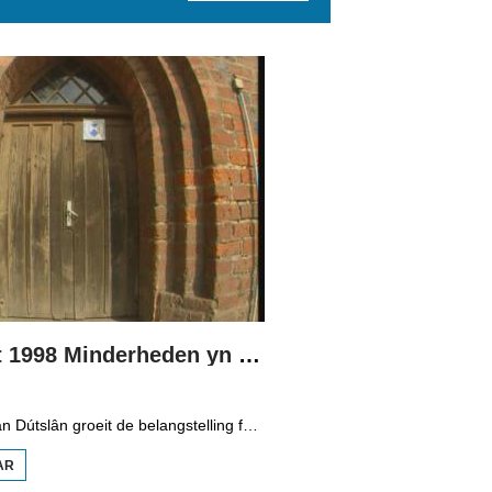
Boppedat 1998 Minderheden yn Dútslân 3
Yn it easten fan Dútslân groeit de belangstelling foar de folklore en tradysjes fan de Sorbyske minderheid. De Sorben binne in Slavysk folk fan 60.000 minsken yn de dielsteaten Brandenburg en Saksen yn de eardere DDR. Hoewol't de belangstelling foar de kultuer grut is, giet it net goed mei de Sorbyske taal. Yn Brandenburg bygelyks, wurdt de taal allinnich noch mar praat troch minsken fan 60 jier en âlder. In folslein Sorbysktalige Kindergarten moat der feroaring yn bringe.
AR
OER
BOPPEDAT