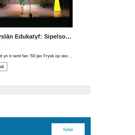
Radio Fryslân Edukatyf: Sipelsop en sûkelade
7
Yn 1987 waard yn it ramt fan '50 jier Frysk op skoalle' de teaterproduksje Sipelsop en Sûkelade opfierd. Yn dizze produksje sjongt in bernekoar Fryske ferskes en foeren Freark Smink en Ypie Siesling sênes út. It koar en akteursduo behannelje tema’s as skamte, jaloerskens en peste wêr 't de bern harren goed yn ferpleatse kinne. Dizze produksje wie sa’n sukses dat dit koar alle moanne in nij lietsje songen foar it skoalradioprogramma fan Omrop Fryslan.
AR
OER RADIO
FRYSLÂN
EDUKATYF:
SIPELSOP
EN
SÛKELADE