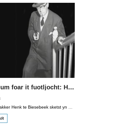
De Schadum foar it fuotljocht: Havank
8
Programmamakker Henk te Biesebeek sketst yn dizze dokumintêre út 2008 in portret fan detektiveskriuwer Havank, dy't yn 1904 berne waard yn Ljouwert as Hans van der Kallen. Syn boeken yn de Zwarte Beertjes-sery, mei De Schaduw as haadpersoan, wiene in grut sukses. Nei syn dea yn 1964 hat skriuwer/sjoernalist Pieter Terpstra syn skriuwen oernaam en trochset, sa binne der noch 24 boekjes útbrocht. Dêrnei wie it dien, it ferkocht net mear, it wie te wollich en te âlderwetsk. Utjouwerij Bruna hie it idee om De Schaduw noch in kear ta libben te bringen yn in nij boek.
AR
OER DE
SCHADUM
FOAR IT
FUOTLJOCHT:
HAVANK