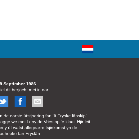
9 Septimber 1986
iel dit berjocht mei in oar
n de earste útstjoering fan ‘It Fryske lânskip’
jogge we mei Leny de Vries op ‘e klaai. Hjir leit
eny út watst allegearre tsjinkomst yn de
ouhoeke fan Fryslân.