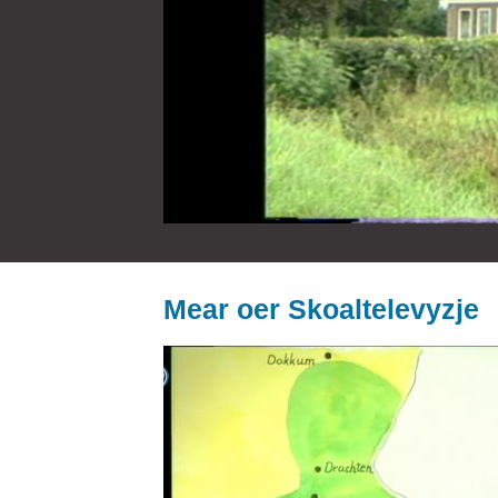
Mear oer Skoaltelevyzje