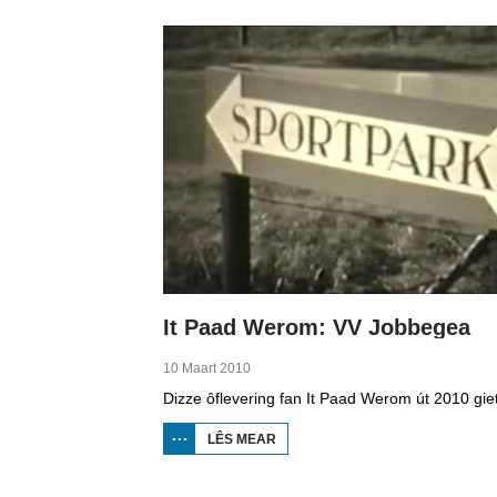
MINDERHEDEN
YN DÚTSLÂN 4
It Paad Werom: VV Jobbegea
10 Maart 2010
LÊS MEAR
OER IT
PAAD
WEROM:
VV