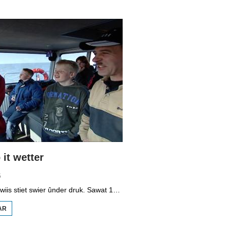
1998
MINDERHEDEN
YN DÚTSLÂN 3
it wetter
5
It vmbo-ûnderwiis stiet swier ûnder druk. Sawat 15 persint fan alle learlingen ferlit de skoalle sûnder diploma. Dochs binne der ek skoallen der't it oars is, lykas de Maritime Akademy yn Harns. Omrop Fryslân folge learlingen Ynse Leenstra, Jan Steenstra, Jard Jissink en Marjoke van Es 24 oeren lang.
AR
OER
VMBO
OP IT