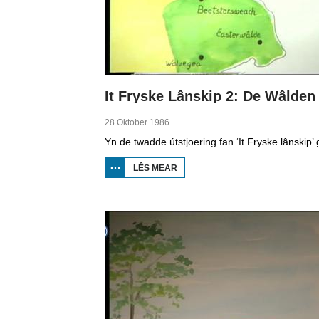
It Fryske Lânskip 2: De Wâlden
28 Oktober 1986
LÊS MEAR
OER IT
FRYSKE
LÂNSKIP
2: DE
WÂLDEN