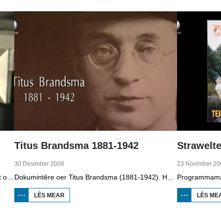
Titus Brandsma 1881-1942
Strawelte
30 Desimber 2008
23 Novimber 20
Dizze ôflevering fan It Paad Werom út 2010 giet oer VV Jobbegea yn de sechtiger jierren. Dan steane der in pear mannen op it fjild dy't krekt eefkes mear kinne as in oar, om't se altyd, mar dan ek altyd oan it baltsjetraapjen binne. Se reitsje sa opinoar ynspile dat se inoar mei de eagen ticht strakke ballen taspylje kinne. Dat docht fertuten: begjin jierren sechtich hat Jobbegea it bêste sneinsfuotbalteam fan Fryslân, dat spilet op it nivo wat no de haadklasse is.
Dokumintêre oer Titus Brandsma (1881-1942). Hy wie pater by de karmeliten, heechlearaar, publisist en fersetsstrider. Hy waard ombrocht yn in konsintraasjekamp. Gryt van Duinen prate û.o. mei Ton Crijnen dy't in boek oer Titus Brandsma skreau. Yn 2022 waard Brandsma hillich ferklearre.
LÊS MEAR
OER TITUS
LÊS ME
BRANDSMA
1881-1942